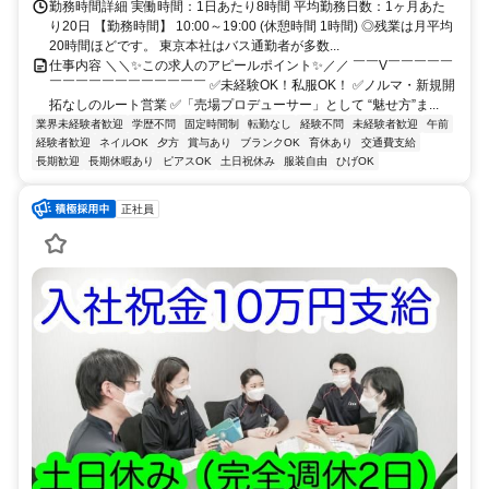
勤務時間詳細 実働時間：1日あたり8時間 平均勤務日数：1ヶ月あた
り20日 【勤務時間】 10:00～19:00 (休憩時間 1時間) ◎残業は月平均
20時間ほどです。 東京本社はバス通勤者が多数...
仕事内容 ＼＼✨この求人のアピールポイント✨／／ ￣￣V￣￣￣￣￣
￣￣￣￣￣￣￣￣￣￣￣￣ ✅未経験OK！私服OK！ ✅ノルマ・新規開
拓なしのルート営業 ✅「売場プロデューサー」として “魅せ方”ま...
業界未経験者歓迎
学歴不問
固定時間制
転勤なし
経験不問
未経験者歓迎
午前
経験者歓迎
ネイルOK
夕方
賞与あり
ブランクOK
育休あり
交通費支給
長期歓迎
長期休暇あり
ピアスOK
土日祝休み
服装自由
ひげOK
正社員