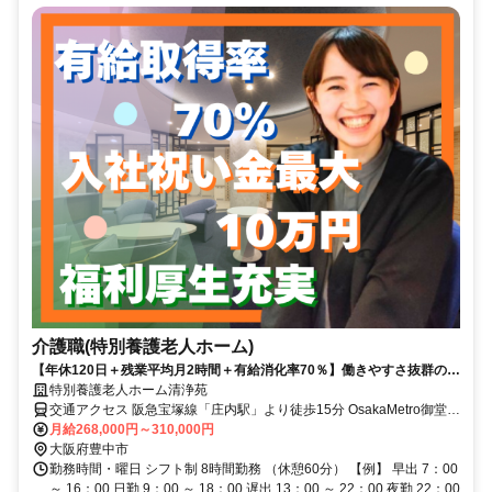
介護職(特別養護老人ホーム)
【年休120日＋残業平均月2時間＋有給消化率70％】働きやすさ抜群の介
護士（豊中市豊南町東）
特別養護老人ホーム清浄苑
交通アクセス 阪急宝塚線「庄内駅」より徒歩15分 OsakaMetro御堂筋
直結！北大阪急行「江坂駅」より徒歩20分
月給268,000円～310,000円
大阪府豊中市
勤務時間・曜日 シフト制 8時間勤務 （休憩60分） 【例】 早出 7：00
～ 16：00 日勤 9：00 ～ 18：00 遅出 13：00 ～ 22：00 夜勤 22：00