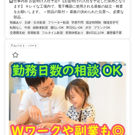
仕事内容 お盆明け入社予定!! 【お盆明けの入社を予定した採用となり
ます】 キレイな工場内で、電子機器に使用される基板の組立・検査
をお願いします。 ＜部品の取付＞ 基板の決められた位置へ、必要な
部品...
制服あり
主婦・主夫歓迎
フリーター歓迎
学歴不問
固定時間制
職場見学可
転勤なし
午前
経験者歓迎
週払いOK
即日払いOK
夕方
ブランクOK
交通費支給
長期歓迎
フルタイム歓迎
長期休暇あり
週4日以上OK
履歴書不要
アルバイト・パート