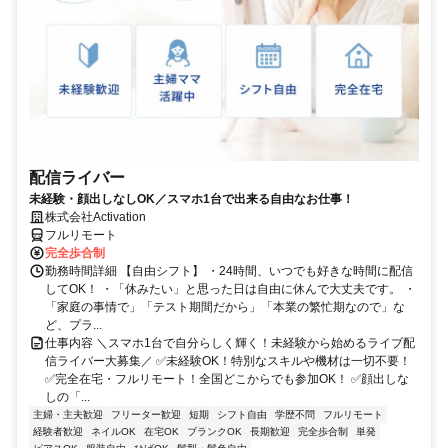
配信ライバー
未経験・顔出しなしOK／スマホ1台で出来る自由なお仕事！
株式会社Activation
フルリモート
完全歩合制
勤務時間詳細 【自由シフト】 ・24時間、いつでも好きな時間に配信
してOK！ ・「休みたい」と思った日は自由に休んで大丈夫です。 ・
「家庭の事情で」「テスト期間だから」「本業の繁忙期なので」な
ど、プラ...
仕事内容 ＼スマホ1台で自分らしく輝く！未経験から始めるライブ配
信ライバー大募集／ ✅未経験OK！特別なスキルや機材は一切不要！
✅完全在宅・フルリモート！全国どこからでも参加OK！ ✅顔出しな
しの「...
主婦・主夫歓迎
フリーター歓迎
短期
シフト自由
学歴不問
フルリモート
経験者歓迎
ネイルOK
在宅OK
ブランクOK
長期歓迎
完全歩合制
単発