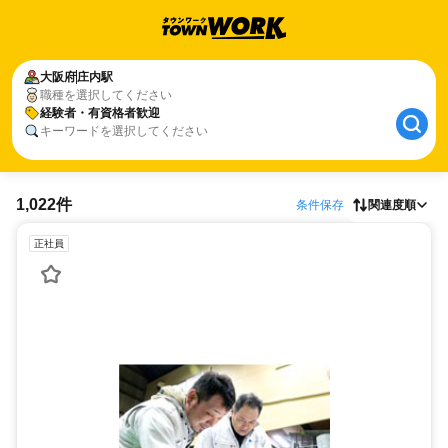
大阪府
庄内駅
職種を選択してください
経験者・有資格者歓迎
キーワードを選択してください
1,022件
条件保存
関連度順
正社員