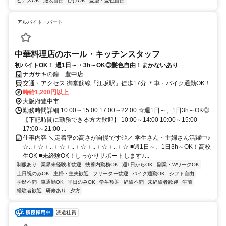
ピアスOK
服装自由
ひげOK
髪型・髪色自由
アルバイト・パート
中華料理店のホール・キッチンスタッフ
初バイトOK！ 週1日～・3h～OK◎髪色自由！まかないあり
ナガサキの鐘 豊中店
交通・アクセス 御堂筋線「江坂駅」徒歩17分 ＊車・バイク通勤OK！
時給1,200円以上
大阪府豊中市
勤務時間詳細 10:00～15:00 17:00～22:00 ☆週1日～、1日3h～OK◎
【下記時間に勤務できる方大歓迎】 10:00～14:00 10:00～15:00
17:00～21:00 ...
仕事内容 ＼定着率の高さが自慢です◎／ 学生さん・主婦さん活躍中♪
☆..＋☆＋..＋☆＋..＋☆＋..＋☆＋..＋☆ ■週1日～、1日3h～OK！高校
生OK ■未経験OK！しっかりサポートします♪...
制服あり
業界未経験者歓迎
扶養内勤務OK
週1日からOK
副業・WワークOK
土日祝のみOK
主婦・主夫歓迎
フリーター歓迎
バイク通勤OK
シフト自由
学歴不問
車通勤OK
平日のみOK
学生歓迎
経験不問
未経験者歓迎
午前
経験者歓迎
研修あり
夕方
派遣社員