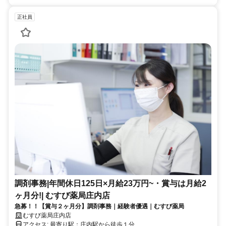
正社員
調剤事務|年間休日125日×月給23万円~・賞与は月給2
ヶ月分!| むすび薬局庄内店
急募！！【賞与２ヶ月分】調剤事務｜経験者優遇｜むすび薬局
むすび薬局庄内店
アクセス: 最寄り駅：庄内駅から徒歩１分