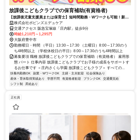
放課後こどもクラブでの保育補助(有資格者)
【放課後児童支援員または保育士】短時間勤務・Wワークも可能！新し
い施設での勤務です！
株式会社ポピンズエデュケア
交通アクセス 阪急宝塚線「庄内駅」徒歩9分
時給1,210円～1,295円
大阪府豊中市
勤務曜日・時間 （平日）13:30～17:30 （土曜日）8:00～17:30のう
ち4時間以上 （学校休校日の平日）8:00～17:30のうち4時間以上
募集要項 職種 放課後こどもクラブでの保育補助（有資格者） 雇用形
態 パート 仕事内容 放課後こどもクラブでお子様の成長をサポートす
るお仕事です ＜庄内さくら学園 放課後こどもクラブ＞ すべての...
扶養内勤務OK
副業・WワークOK
主婦・主夫歓迎
社会保険あり
産休・育休取得実績あり
学歴不問
有資格者歓迎
ブランクOK
交通費支給
シフト制
昇給あり
正社員