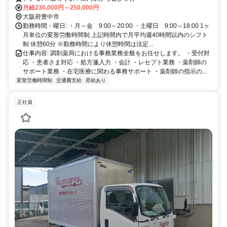
月給230,000円～250,000円
大阪府豊中市
勤務時間・曜日: ・月～金 9:00～20:00 ・土曜日 9:00～18:00 1ヶ
月単位の変形労働時間制 上記時間内で月平均週40時間以内のシフト
制 休憩60分 ※勤務時間により休憩時間は法定...
仕事内容: 調剤薬局における事務業務全般をお任せします。 ・受付対
応 ・患者さま対応 ・処方箋入力 ・会計 ・レセプト業務 ・薬剤師の
サポート業務 ・在宅医療に関わる事務サポート ・薬剤師の指示の...
変形労働時間制
交通費支給
昇給あり
正社員