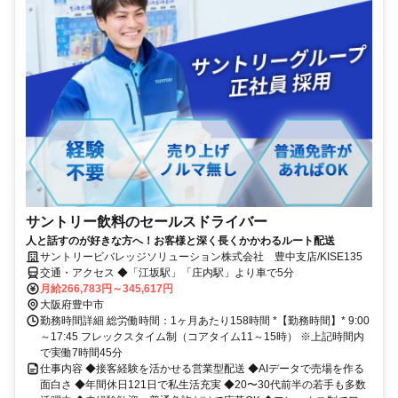
サントリー飲料のセールスドライバー
人と話すのが好きな方へ！お客様と深く長くかかわるルート配送
サントリービバレッジソリューション株式会社 豊中支店/KISE135
交通・アクセス ◆「江坂駅」「庄内駅」より車で5分
月給266,783円～345,617円
大阪府豊中市
勤務時間詳細 総労働時間：1ヶ月あたり158時間 *【勤務時間】* 9:00
～17:45 フレックスタイム制（コアタイム11～15時） ※上記時間内
で実働7時間45分
仕事内容 ◆接客経験を活かせる営業型配送 ◆AIデータで売場を作る
面白さ ◆年間休日121日で私生活充実 ◆20〜30代前半の若手も多数