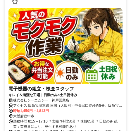
電子機器の組立・検査スタッフ
キレイ＆清潔な工場｜日勤のみ×土日祝休み
株式会社シーエムシー 神戸営業所
アクセス 阪急宝塚本線 三国（大阪府）中央出口徒歩約8分、阪急宝塚
本線 庄内（大阪府）西口徒歩約14分、阪急神戸本線 神崎川西口徒歩
時給1,450円～1,813円
約18分 三国駅 より徒歩10分 ＊自転車通勤OK
大阪府豊中市
勤務時間 8:15～17:10 ＊実働7時間50分 ＊休憩65分 ＊日勤のみ 残
業：業務量により、発生する可能性あり