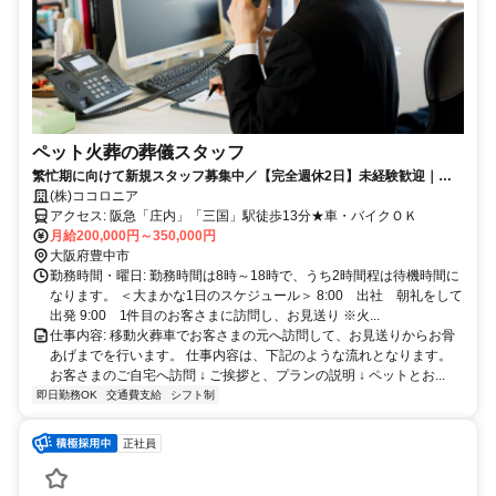
ペット火葬の葬儀スタッフ
繁忙期に向けて新規スタッフ募集中／【完全週休2日】未経験歓迎｜月
給20万～35万円＋歩合｜ペットのお見送りスタッフ
(株)ココロニア
アクセス: 阪急「庄内」「三国」駅徒歩13分★車・バイクＯＫ
月給200,000円～350,000円
大阪府豊中市
勤務時間・曜日: 勤務時間は8時～18時で、うち2時間程は待機時間に
なります。 ＜大まかな1日のスケジュール＞ 8:00 出社 朝礼をして
出発 9:00 1件目のお客さまに訪問し、お見送り ※火...
仕事内容: 移動火葬車でお客さまの元へ訪問して、お見送りからお骨
あげまでを行います。 仕事内容は、下記のような流れとなります。
お客さまのご自宅へ訪問 ↓ ご挨拶と、プランの説明 ↓ ペットとお...
即日勤務OK
交通費支給
シフト制
正社員