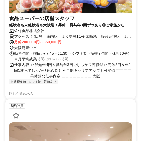
食品スーパーの店舗スタッフ
経験者も未経験者も大歓迎！昇給・賞与年3回ずつあり◎ご家族からも
喜ばれる充実の待遇・福利厚生◎
佐竹食品株式会社
アクセス: ①阪急「庄内駅」より徒歩11分 ②阪急「服部天神駅」より
徒歩12分
月給280,000円～350,000円
大阪府豊中市
勤務時間・曜日: ▼7:45～21:30 （シフト制／実働8時間・休憩60分）
※月平均残業時間は30～35時間
仕事内容: ⏩️昇給年4回＆賞与年3回でしっかり評価◎ ⏩️完休2日＆年1
回5連休でしっかり休める！ ⏩️️早期キャリアアップも可能◎ ￣￣￣￣
￣￣￣￣ 具体的な仕事内容 ＿＿＿＿＿＿＿＿ 大阪...
交通費支給
シフト制
昇給あり
同じ企業の求人
契約社員