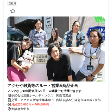
正社員
アクセや雑貨等のルート営業&商品企画
ノルマなし★年間休日120日！未経験でも活躍できます！
株式会社三鷹ホールディングス 関西営業所
交通・アクセス 阪急宝塚本線 / 庄内駅 徒歩5分 阪急宝塚本線 / 服部天
神駅 徒歩20分
月給230,000円～400,000円
大阪府豊中市