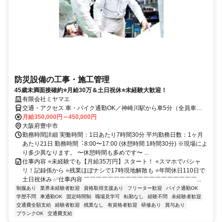
防災設備の工事・施工管理
45歳未満面接確約⭐月給30万＆土日祝休⭐未経験大歓迎！
有限会社ミヤマエ
交通・アクセス 車・バイク通勤OK／神崎川駅から車5分（全員車通
勤しています）
月給350,000円～450,000円
大阪府豊中市
勤務時間詳細 実働時間：1日あたり7時間30分 平均勤務日数：1ヶ月
あたり21日 勤務時間︓8:00〜17:00 (休憩時間 1時間30分) ※現場によ
り多少異なります。 〜休憩時間も多めです〜 ...
仕事内容 ⭐未経験でも【月給35万円】スタート！ ⭐スマホでパシャ
リ！記録係から ⭐残業ほぼナシで17時現地解散も ⭐年間休日110日で
土日祝休み ✅仕事内容 ￣￣￣￣￣￣￣￣￣￣￣￣￣￣￣￣￣￣￣...
制服あり
業界未経験者歓迎
資格取得支援あり
フリーター歓迎
バイク通勤OK
学歴不問
車通勤OK
固定時間制
職場見学可
転勤なし
経験不問
未経験者歓迎
交通費全額支給
経験者歓迎
残業なし
有資格者歓迎
研修あり
賞与あり
ブランクOK
交通費支給