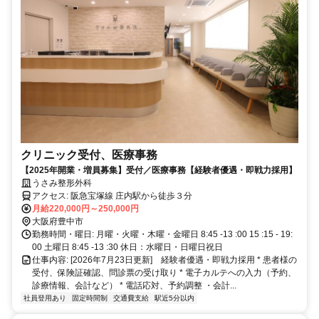
クリニック受付、医療事務
【2025年開業・増員募集】受付／医療事務【経験者優遇・即戦力採用】
うさみ整形外科
アクセス: 阪急宝塚線 庄内駅から徒歩３分
月給220,000円～250,000円
大阪府豊中市
勤務時間・曜日: 月曜・火曜・木曜・金曜日 8:45 -13 :00 15 :15 - 19:
00 土曜日 8:45 -13 :30 休日：水曜日・日曜日祝日
仕事内容: [2026年7月23日更新] 経験者優遇・即戦力採用 * 患者様の
受付、保険証確認、問診票の受け取り * 電子カルテへの入力（予約、
診療情報、会計など） * 電話応対、予約調整 ・会計...
社員登用あり
固定時間制
交通費支給
駅近5分以内