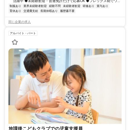
活躍中 ◆未経験歓迎・普通免許だけで応募OK ◆フレックス制でワ...
制服あり
業界未経験者歓迎
経験不問
未経験者歓迎
研修あり
賞与あり
育休あり
交通費支給
長期休暇あり
履歴書不要
同じ企業の求人
アルバイト・パート
放課後こどもクラブでの児童支援員