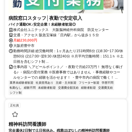
病院窓口スタッフ│夜勤で安定収入
バイク通勤OK♪安定企業！未経験者歓迎◎
株式会社ユニテックス 大阪脳神経外科病院 防災センター
交通・アクセス 阪急宝塚線「庄内駅」から徒歩１５分
月給230,000円
大阪府豊中市
勤務時間詳細 総労働時間：1ヶ月あたり151時間6分 (1)8:30~17:30/休
憩60分 (2)17:00~翌8:30 /休憩240分 ※月平均労働時間：151.1ｈ ※土
日祝を含むシフト制 ...
仕事内容 ＼アピールポイント／ ・夜勤で月給23万円！ 無理なく稼げ
る♪ ・病院の受付業務 ※医療事務ではありません ・事務経験やコー
ルセンターでの 経験を活かせます！ ・豊中市内の病院で働く！ ...
業界未経験者歓迎
社員登用あり
主婦・主夫歓迎
フリーター歓迎
学歴不問
転勤なし
経験不問
未経験者歓迎
交通費全額支給
経験者歓迎
交通費支給
シフト制
正社員
精神科訪問看護師
完全週休2日制で土日祝休み。残業ほぼなしの精神科訪問看護師