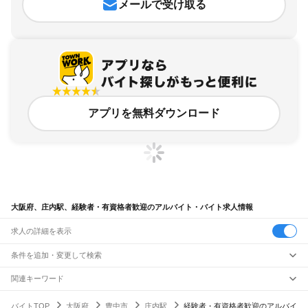
メールで受け取る
アプリを無料ダウンロード
大阪府、庄内駅、経験者・有資格者歓迎のアルバイト・バイト求人情報
求人の詳細を表示
条件を追加・変更して検索
市区町村を追加・変更
関連キーワード
完全在宅ワーク 全国
シール貼り 在宅
現在地周辺
ガチャガチャ
犬カフェ
大阪府
駅を追加・変更
バイトTOP
大阪府
豊中市
庄内駅
経験者・有資格者歓迎のアルバイ
大阪府
すべて