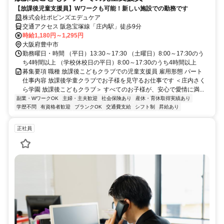
【放課後児童支援員】Wワークも可能！新しい施設での勤務です
株式会社ポピンズエデュケア
交通アクセス 阪急宝塚線「庄内駅」徒歩9分
時給1,180円～1,295円
大阪府豊中市
勤務曜日・時間 （平日）13:30～17:30 （土曜日）8:00～17:30のう
ち4時間以上 （学校休校日の平日）8:00～17:30のうち4時間以上
募集要項 職種 放課後こどもクラブでの児童支援員 雇用形態 パート
仕事内容 放課後学童クラブでお子様を見守るお仕事です ＜庄内さく
ら学園 放課後こどもクラブ＞ すべてのお子様が、安心で愛情に満...
副業・WワークOK
主婦・主夫歓迎
社会保険あり
産休・育休取得実績あり
学歴不問
有資格者歓迎
ブランクOK
交通費支給
シフト制
昇給あり
正社員