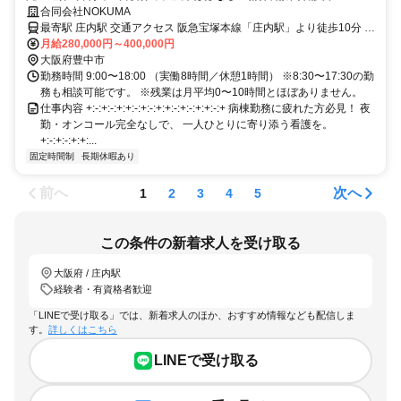
合同会社NOKUMA
最寄駅 庄内駅 交通アクセス 阪急宝塚本線「庄内駅」より徒歩10分 ※
バイク通勤OK
月給280,000円～400,000円
大阪府豊中市
勤務時間 9:00〜18:00 （実働8時間／休憩1時間） ※8:30〜17:30の勤
務も相談可能です。 ※残業は月平均0〜10時間とほぼありません。
仕事内容 +:-:+:-:+:+:-:+:-:+:+:-:+:-:+:+:-:+ 病棟勤務に疲れた方必見！ 夜
勤・オンコール完全なしで、 一人ひとりに寄り添う看護を。
+:-:+:-:+:+:...
固定時間制
長期休暇あり
前へ
次へ
1
2
3
4
5
この条件の新着求人を受け取る
大阪府 / 庄内駅
経験者・有資格者歓迎
「LINEで受け取る」では、新着求人のほか、おすすめ情報なども配信しま
す。
詳しくはこちら
LINEで受け取る