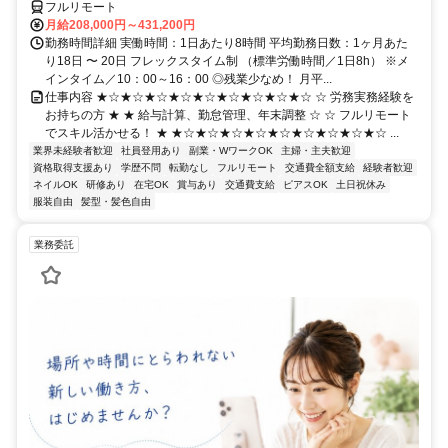
フルリモート
月給208,000円～431,200円
勤務時間詳細 実働時間：1日あたり8時間 平均勤務日数：1ヶ月あた
り18日 〜 20日 フレックスタイム制 （標準労働時間／1日8h） ※メ
インタイム／10：00～16：00 ◎残業少なめ！ 月平...
仕事内容 ★☆★☆★☆★☆★☆★☆★☆★☆★☆ ☆ 労務実務経験を
お持ちの方 ★ ★ 給与計算、勤怠管理、年末調整 ☆ ☆ フルリモート
でスキル活かせる！ ★ ★☆★☆★☆★☆★☆★☆★☆★☆★☆ ...
業界未経験者歓迎
社員登用あり
副業・WワークOK
主婦・主夫歓迎
資格取得支援あり
学歴不問
転勤なし
フルリモート
交通費全額支給
経験者歓迎
ネイルOK
研修あり
在宅OK
賞与あり
交通費支給
ピアスOK
土日祝休み
服装自由
髪型・髪色自由
業務委託