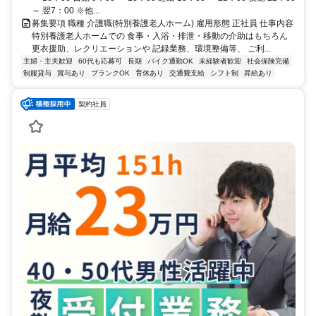
～ 翌7：00 ※他...
募集要項 職種 介護職(特別養護老人ホーム) 雇用形態 正社員 仕事内容
特別養護老人ホームでの 食事・入浴・排泄・移動の介助はもちろん
更衣援助、レクリエーションや 記録業務、環境整備等、 ご利...
主婦・主夫歓迎
60代も応募可
長期
バイク通勤OK
未経験者歓迎
社会保険完備
制服貸与
賞与あり
ブランクOK
育休あり
交通費支給
シフト制
昇給あり
契約社員