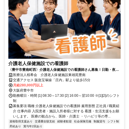
介護老人保健施設での看護師
〈豊中市豊南町西〉介護老人保健施設での看護師さん募集！日勤・夜勤
のシフト制/資格を活かしてください！
医療法人桜希会 介護老人保健施設東雄苑豊南
交通アクセス 阪急宝塚線「庄内」駅より徒歩15分
月給280,000円以上
大阪府豊中市
勤務曜日・時間 [1] 08:30～17:30 [2] 16:00～翌10:00 ※[1][2]のシフト
制
募集要項 職種 介護老人保健施設での看護師 雇用形態 正社員 / 職業紹
介 仕事内容 入院患者・施設入所者様に対する 看護・生活支援をお願
いします。 医療の観点から、医師・介護士 ・リハビリ等の専...
資格取得支援あり
交通費全額支給
経験者歓迎
社会保険完備
制服貸与
シフト制
昇給あり
賞与年2回あり