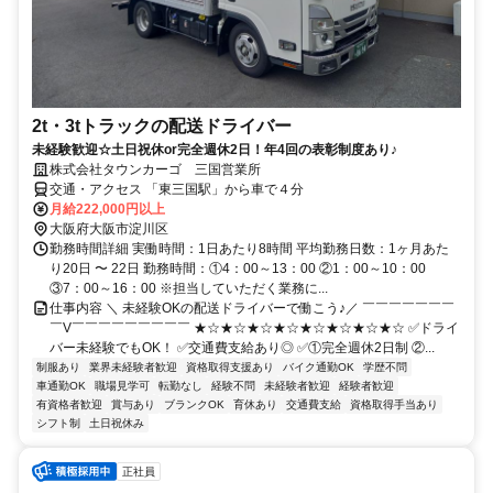
2t・3tトラックの配送ドライバー
未経験歓迎☆土日祝休or完全週休2日！年4回の表彰制度あり♪
株式会社タウンカーゴ 三国営業所
交通・アクセス 「東三国駅」から車で４分
月給222,000円以上
大阪府大阪市淀川区
勤務時間詳細 実働時間：1日あたり8時間 平均勤務日数：1ヶ月あた
り20日 〜 22日 勤務時間：①4：00～13：00 ②1：00～10：00
③7：00～16：00 ※担当していただく業務に...
仕事内容 ＼ 未経験OKの配送ドライバーで働こう♪／ ￣￣￣￣￣￣￣
￣V￣￣￣￣￣￣￣￣￣ ★☆★☆★☆★☆★☆★☆★☆★☆ ✅ドライ
バー未経験でもOK！ ✅交通費支給あり◎ ✅①完全週休2日制 ②...
制服あり
業界未経験者歓迎
資格取得支援あり
バイク通勤OK
学歴不問
車通勤OK
職場見学可
転勤なし
経験不問
未経験者歓迎
経験者歓迎
有資格者歓迎
賞与あり
ブランクOK
育休あり
交通費支給
資格取得手当あり
シフト制
土日祝休み
正社員