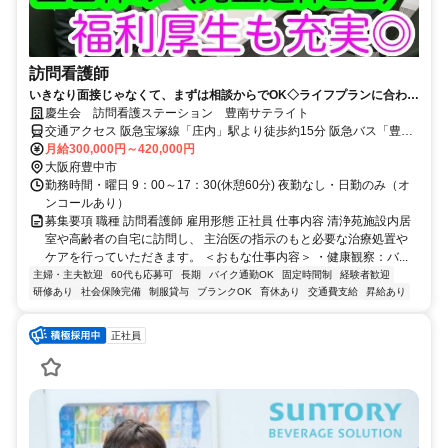
訪問看護師
いきなり面接じゃなくて、まずは相談からでOK◇ライフプランに合わせ
た勤務可能◎スタッフの働き方を応援
慶生会 訪問看護ステーション 豊南サテライト
交通アクセス 阪急宝塚線「庄内」駅より徒歩約15分 阪急バス「豊南
町西三丁目」より徒歩約2分 北大阪急行電鉄 「江坂駅」より車で11
月給300,000円～420,000円
分 OsakaMetro御堂筋線 「江坂駅」より車で11分
大阪府豊中市
勤務時間・曜日 9：00～17：30(休憩60分) 夜勤なし・日勤のみ（オ
ンコールあり）
募集要項 職種 訪問看護師 雇用形態 正社員 仕事内容 清浄苑施設内居
室や高齢者の自宅に訪問し、 主治医の指示のもと必要な治療処置や
ケアを行っていただきます。 ＜おもな仕事内容＞ ・健康観察：バ...
主婦・主夫歓迎
60代も応募可
長期
バイク通勤OK
固定時間制
経験者歓迎
研修あり
社会保険完備
制服貸与
ブランクOK
育休あり
交通費支給
昇給あり
正社員