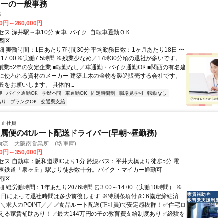
カーの一般事務
ラ
00円～260,000円
セス 深井駅～車10分 ★車･バイク･自転車通勤ＯＫ
西区
細 実働時間：1日あたり7時間30分 平均勤務日数：1ヶ月あたり18日 〜
00～17:00 ※実働7.5時間 ※残業少なめ／17時30分頃の退社が多いです。
■創業52年の安定企業 ■転勤なし／車通勤・バイク通勤OK ■関西の有名建
に使われる資材のメーカー 建築土木の金物を製造販売する会社です。
をお願いします。 具体的...
迎
バイク通勤OK
学歴不問
車通勤OK
固定時間制
職場見学可
転勤なし
あり
ブランクOK
交通費支給
正社員
属便の4tルート配送ドライバー(早朝~昼勤務)
流 大阪南営業所 (堺車庫)
00円～350,000円
セス 自動車：阪和道堺ICより1分 路線バス：平井大橋より徒歩5分 電
速鉄道「泉ヶ丘」駅より徒歩数十分。バイク・マイカー通勤可
南区
 総労働時間：1年あたり2076時間 ⏰3:00～14:00（実働10時間） ※
 ※日によって退社時間は多少前後します ※特別条項付き36協定締結済
＼求人のPOINT／／ ✅食品ルート配送(正社員)で安定感抜群！ ✅住宅ロ
える家賃補助あり！ ✅最大144万円の子の教育費支給制度あり ✅経験を