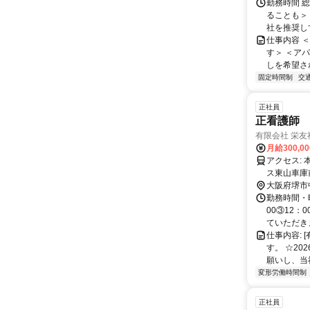
勤務時間 総
ることも＞
社を推奨して
仕事内容 
す＞ ＜ア
しを希望さ
固定時間制
交
正社員
正看護師
有限会社 栄友
月給300,0
アクセス: 本社：JR阪和線・南海高野線三国ヶ丘駅から徒歩5分 自社施設：南海バ
大阪府堺市
勤務時間・曜
00③12
ていただき
仕事内容: 
す。 ☆2
願いし、当社
変形労働時間制
正社員