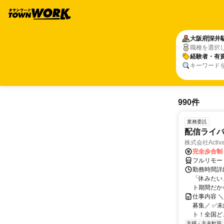
大阪府
深井
職種を選択
経験者・有
キーワード
990件
業務委託
配信ライ
株式会社Activa
完全歩合制
フルリモー
勤務時間詳
「休みたい
ト期間だか
仕事内容 
募集／ ✅
ト！全国どこ
主婦・主夫歓迎