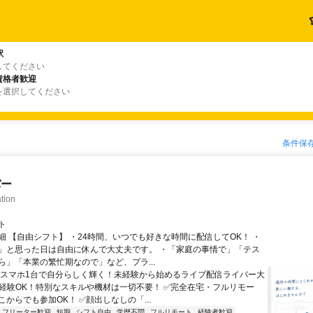
駅
してください
資格者歓迎
を選択してください
条件保
バー
tion
ト
細 【自由シフト】 ・24時間、いつでも好きな時間に配信してOK！ ・
」と思った日は自由に休んで大丈夫です。 ・「家庭の事情で」「テス
ら」「本業の繁忙期なので」など、プラ...
＼スマホ1台で自分らしく輝く！未経験から始めるライブ配信ライバー大
未経験OK！特別なスキルや機材は一切不要！ ✅完全在宅・フルリモー
からでも参加OK！ ✅顔出しなしの「...
フリーター歓迎
短期
シフト自由
学歴不問
フルリモート
経験者歓迎