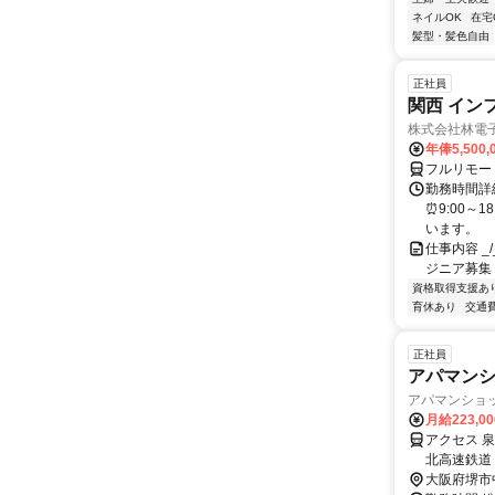
ネイルOK
在宅
髪型・髪色自由
正社員
関西 イン
株式会社林電
年俸5,500,
フルリモー
勤務時間詳細
⏰9:00～
います。
仕事内容 _/_
ジニア募集
資格取得支援あ
育休あり
交通
正社員
アパマン
アパマンショ
月給223,0
アクセス 
北高速鉄道
大阪府堺市