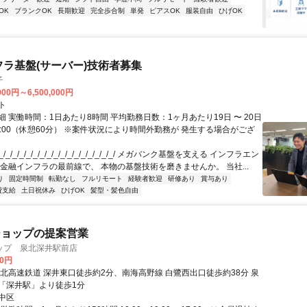
OK
ブランクOK
長期歓迎
完全歩合制
単発
ピアスOK
服装自由
ひげOK
フラ基盤(サーバー)技術者募集
子
000円～6,500,000円
ト
 実働時間：1日あたり8時間 平均勤務日数：1ヶ月あたり19日 〜 20日
18:00（休憩60分） ※案件状況により時間外勤務が 発生する場合がござ
/_/_/_/_/_/_/_/_/_/_/_/_/_/_/_/_/ メガバンク基盤を支える インフラエン
 金融インフラの最前線で、 本物の基盤技術を磨きませんか。 当社...
り
固定時間制
転勤なし
フルリモート
経験者歓迎
研修あり
賞与あり
費支給
土日祝休み
ひげOK
髪型・髪色自由
ショップの提案営業
ップ 泉北深井駅前店
00円
泉北高速鉄道 深井東口徒歩約2分、南海高野線 白鷺西出口徒歩約38分 泉
「深井駅」より徒歩1分
中区