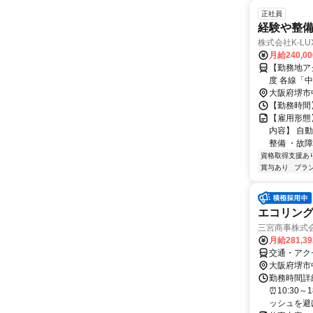
正社員
経験や整
株式会社K-LU
月給240,0
【勤務地ア
度 各線「中百舌
可（無料駐
大阪府堺市
【勤務時間】
【雇用形態
内容】 自
整備 ・故障
資格取得支援あ
賞与あり
ブラ
エコリング
三宮商事株式
月給281,3
交通・アク
大阪府堺市
勤務時間詳細
⏰10:30
ッシュを避け