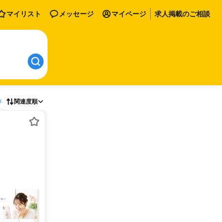
マイリスト
メッセージ
マイページ
求人掲載のご相談
存
関連度順