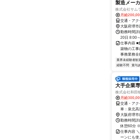
製造メー
株式会社サム
月給200,0
交通・アク
大阪府堺市
勤務時間詳
20日 8:
仕事内容 
築物の工事
事務業務全般
業界未経験者歓
経験不問
賞与
大手企業専
株式会社和田物
月給300,0
交通・アク
車：泉北高
大阪府堺市
勤務時間詳細
休憩60分
仕事内容 ＼
ーンにも使