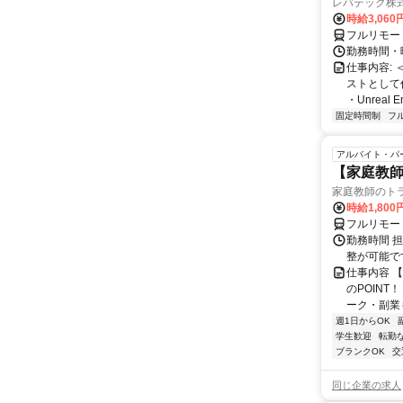
レバテック株
時給3,06
フルリモー
勤務時間・曜
仕事内容:
ストとして
・Unreal 
固定時間制
フ
アルバイト・パ
【家庭教師
家庭教師のト
時給1,800
フルリモー
勤務時間 
整が可能で
仕事内容 
のPOINT
ーク・副業も
週1日からOK
学生歓迎
転勤
ブランクOK
交
同じ企業の求人