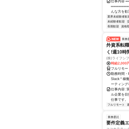
仕事内容 ═
══════
んな方を歓迎
業界未経験者歓
未経験者歓迎
長期歓迎
資格
業務
外資系転職
く!週10
(株)ライフシ
時給2,000
フルリモー
勤務時間・曜
Slack 
ーティングな
仕事内容:
ル企業を目
仕事です。
フルリモート
業務委託
要件定義エ