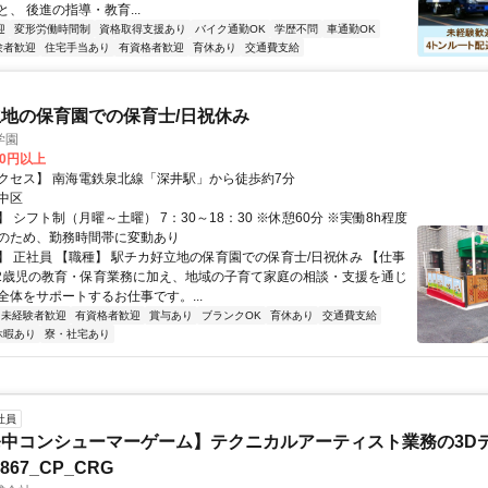
、 後進の指導・教育...
迎
変形労働時間制
資格取得支援あり
バイク通勤OK
学歴不問
車通勤OK
験者歓迎
住宅手当あり
有資格者歓迎
育休あり
交通費支給
地の保育園での保育士/日祝休み
学園
00円以上
クセス】 南海電鉄泉北線「深井駅」から徒歩約7分
中区
 シフト制（月曜～土曜） 7：30～18：30 ※休憩60分 ※実働8h程度
のため、勤務時間帯に変動あり
】 正社員 【職種】 駅チカ好立地の保育園での保育士/日祝休み 【仕事
～2歳児の教育・保育業務に加え、地域の子育て家庭の相談・支援を通じ
全体をサポートするお仕事です。...
未経験者歓迎
有資格者歓迎
賞与あり
ブランクOK
育休あり
交通費支給
休暇あり
寮・社宅あり
社員
中コンシューマーゲーム】テクニカルアーティスト業務の3D
7867_CP_CRG