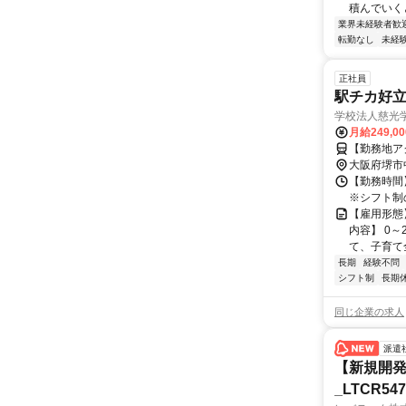
積んでいくと
業界未経験者歓
転勤なし
未経
正社員
駅チカ好立
学校法人慈光
月給249,0
【勤務地ア
大阪府堺市
【勤務時間】
※シフト制
【雇用形態
内容】 0
て、子育て
長期
経験不問
シフト制
長期
同じ企業の求人
派遣
【新規開発
_LTCR54