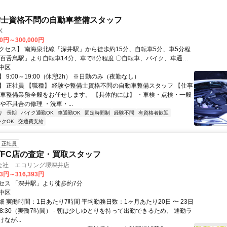
備士資格不問の自動車整備スタッフ
X
00円～300,000円
クセス】 南海泉北線「深井駅」から徒歩約15分、自転車5分、車5分程
鳥駅」より自転車14分、車で8分程度 〇自転車、バイク、車通勤
車場完備）
中区
 9:00～19:00（休憩2h） ※日勤のみ（夜勤なし）
】 正社員 【職種】 経験や整備士資格不問の自動車整備スタッフ 【仕事
動車整備業務全般をお任せします。 【具体的には】 ・車検・点検・一般
や不具合の修理 ・洗車・...
り
長期
バイク通勤OK
車通勤OK
固定時間制
経験不問
有資格者歓迎
ンクOK
交通費支給
正社員
FC店の査定・買取スタッフ
会社 エコリング堺深井店
93円～316,393円
セス 「深井駅」より徒歩約7分
中区
 実働時間：1日あたり7時間 平均勤務日数：1ヶ月あたり20日 〜 23日
～18:30（実働7時間） - 朝は少しゆとりを持って出勤できるため、 通勤ラ
なが...