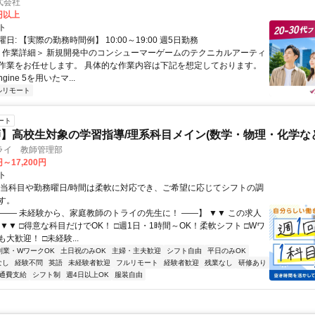
式会社
0円以上
ト
日: 【実際の勤務時間例】 10:00～19:00 週5日勤務
 ＜作業詳細＞ 新規開発中のコンシューマーゲームのテクニカルアーティ
作業をお任せします。 具体的な作業内容は下記を想定しております。
Engine 5を用いたマ...
ルリモート
ート
】高校生対象の学習指導/理系科目メイン(数学・物理・化学など
ライ 教師管理部
円～17,200円
ト
担当科目や勤務曜日/時間は柔軟に対応でき、ご希望に応じてシフトの調
す。
【―― 未経験から、家庭教師のトライの先生に！ ――】 ▼▼ この求人
！ ▼▼ □得意な科目だけでOK！ □週1日・1時間～OK！柔軟シフト □Wワ
大歓迎！ □未経験...
副業・WワークOK
土日祝のみOK
主婦・主夫歓迎
シフト自由
平日のみOK
なし
経験不問
英語
未経験者歓迎
フルリモート
経験者歓迎
残業なし
研修あり
通費支給
シフト制
週4日以上OK
服装自由