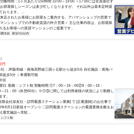
労働時間：1ヶ月あたり150時間 10:00～19:00 ＜17:00には全員退社す
 お部屋探しシーズンは多少忙しくなりますが、 それ以外は基本定時退
おります。 ...
＜来店されたお客様にお部屋をご案内する、アパマンショップの営業で
パマンショップでの不動産賃貸の仲介営業＞ 主な仕事内容は、お部屋探
れるお客様への賃貸マンションのご提案です...
通費支給
駅近5分以内
社
00円
ス東山車庫前徒歩5分（ 車通勤可能
中区
日: 勤務：シフト制 実働時間 ①7：00～16：00②9：00～18：
：00～21：00（休憩60分）※①③に関しては利用者様の状況により勤務し
ます。
[有限会社栄友社・訪問看護ステーション業務] で [正看護師] のお仕事で
026年8月1日新規オープン☆ 〇訪問看護ステーションの看護業務全般をお
運営施設へ常駐...
シフト制