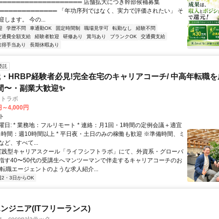
═══════════════════ 店舗拡大につき幹部候補募集
══════════════ 「年功序列ではなく、実力で評価されたい」 そ
します。 今の...
迎
学歴不問
車通勤OK
固定時間制
職場見学可
転勤なし
経験不問
交通費全額支給
経験者歓迎
研修あり
賞与あり
ブランクOK
交通費支給
取得手当あり
長期休暇あり
委託
・HRBP経験者必見!完全在宅のキャリアコーチ/ 中高年転職
時間〜・副業大歓迎✨
フトラボ
円～4,000円
ト
日: * 業務地：フルリモート * 連絡：月1回・1時間の定例会議＋適宜
* 稼働時間：週10時間以上 * 平日夜・土日のみの稼働も歓迎 ※準備時間、ミ
ど、すべて...
 実践型キャリアスクール「ライフシフトラボ」にて、外資系・グローバ
指す40〜50代の受講生へマンツーマンで伴走するキャリアコーチのお
 転職エージェントのような求人紹介...
週2・3日からOK
ンジニア(ITフリーランス)