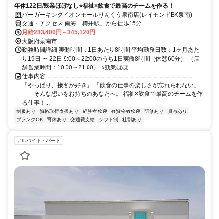
年休122日/残業ほぼなし⭐福祉×飲食で最高のチームを作る！
バーガーキングイオンモールりんくう泉南店(レイモンドBK泉南)
交通・アクセス 南海「樽井駅」から徒歩15分
月給233,400円～345,120円
大阪府泉南市
勤務時間詳細 実働時間：1日あたり8時間 平均勤務日数：1ヶ月あた
り19日 〜 22日 9:00～22:00のうち1日実働8時間（休憩60分） （店
舗営業時間：10:00～21:00） ⭐残業ほぼ...
仕事内容 ＝＝＝＝＝＝＝＝＝＝＝＝＝＝＝＝＝＝＝＝＝＝＝＝＝
「やっぱり、接客が好き」 「飲食の仕事の楽しさが忘れられない」
――そんな想いをお持ちのあなたへ。 福祉×飲食で最高のチームを作
る仕事！...
制服あり
資格取得支援あり
経験者歓迎
有資格者歓迎
研修あり
賞与あり
ブランクOK
育休あり
交通費支給
シフト制
社割あり
アルバイト・パート