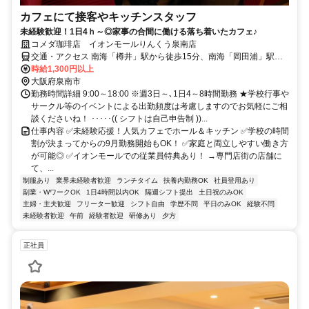
カフェにて接客やキッチンスタッフ
未経験歓迎！1日4ｈ～◎家事の合間に働ける落ち着いたカフェ♪
コメダ珈琲店 イオンモールりんくう泉南店
交通・アクセス 南海「樽井」駅から徒歩15分、南海「岡田浦」駅か
ら徒歩19分
時給1,300円以上
大阪府泉南市
勤務時間詳細 9:00～18:00 ※週3日～､1日4～8時間勤務 ★学校行事や
サークル等のイベントによる出勤頻度は考慮しますのでお気軽にご相
談くださいね！ ･････(( シフトは自己申告制 ))...
仕事内容 ✅未経験応援！人気カフェでホール＆キッチン ✅学校の時間
割が決まってからの9月勤務開始もOK！ ✅家庭と両立しやすい働き方
が可能◎ ✅イオンモールでの従業員特典あり！ →専門店街の店舗に
て、...
制服あり
業界未経験者歓迎
ランチタイム
扶養内勤務OK
社員登用あり
副業・WワークOK
1日4時間以内OK
隔週シフト提出
土日祝のみOK
主婦・主夫歓迎
フリーター歓迎
シフト自由
学歴不問
平日のみOK
経験不問
未経験者歓迎
午前
経験者歓迎
研修あり
夕方
正社員