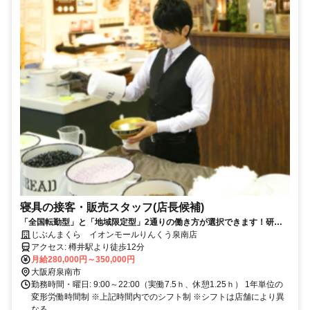
寝具の接客・販売スタッフ(店長候補)
「全国転勤型」と「地域限定型」2通りの働き方が選択できます！研修
が充実しているので未経験者も大歓迎◎
じぶんまくら イオンモールりんくう泉南店
アクセス: 樽井駅より徒歩12分
月給280,000円～350,000円
大阪府泉南市
勤務時間・曜日: 9:00～22:00（実働7.5ｈ、休憩1.25ｈ） 1年単位の
変形労働時間制 ※上記時間内でのシフト制 ※シフトは店舗により異
なる