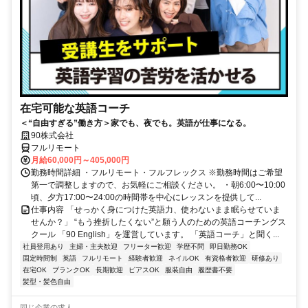
在宅可能な英語コーチ
＜“自由すぎる”働き方＞家でも、夜でも。英語が仕事になる。
90株式会社
フルリモート
月給60,000円～405,000円
勤務時間詳細 ・フルリモート・フルフレックス ※勤務時間はご希望
第一で調整しますので、お気軽にご相談ください。 ・朝6:00〜10:00
頃、夕方17:00〜24:00の時間帯を中心にレッスンを提供して...
仕事内容 「せっかく身につけた英語力、使わないまま眠らせていま
せんか？」 “もう挫折したくない”と願う人のための英語コーチングス
クール 「90 English」を運営しています。 「英語コーチ」と聞く...
社員登用あり
主婦・主夫歓迎
フリーター歓迎
学歴不問
即日勤務OK
固定時間制
英語
フルリモート
経験者歓迎
ネイルOK
有資格者歓迎
研修あり
在宅OK
ブランクOK
長期歓迎
ピアスOK
服装自由
履歴書不要
髪型・髪色自由
同じ企業の求人