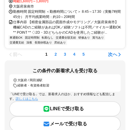
●各線「りんくうタウン」駅より車で7分 ＼車・バイク・自転車通勤
時給1,600円～1,800円
OK／
大阪府泉南市
勤務時間 固定時間制 ＜勤務時間について＞ 8:45～17:30（実働7時間
45分） 月平均残業時間：約10～20時間
仕事内容 【精密金属部品の図面作成やモデリング／大阪府泉南市】
機械CADのご経験があればOK／経験ソフトは不問／マイカー通勤OK
** POINT ** ◇2D・3DどちらかのCADを使用したご経験が...
車通勤OK
固定時間制
転勤なし
交通費全額支給
研修あり
賞与あり
交通費支給
深夜
長期休暇あり
昇給あり
前へ
次へ
1
2
3
4
5
この条件の新着求人を受け取る
大阪府 / 岡田浦駅
経験者・有資格者歓迎
「LINEで受け取る」では、新着求人のほか、おすすめ情報なども配信しま
す。
詳しくはこちら
LINEで受け取る
メールで受け取る