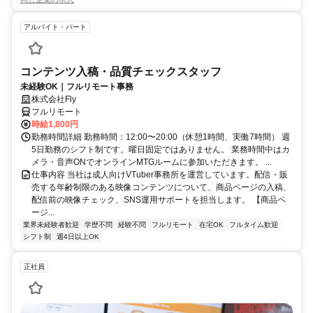
アルバイト・パート
コンテンツ入稿・品質チェックスタッフ
未経験OK｜フルリモート事務
株式会社Fly
フルリモート
時給1,800円
勤務時間詳細 勤務時間：12:00〜20:00（休憩1時間、実働7時間） 週
5日勤務のシフト制です。曜日固定ではありません。 業務時間中はカ
メラ・音声ONでオンラインMTGルームに参加いただきます。 ...
仕事内容 当社は成人向けVTuber事務所を運営しています。配信・販
売する年齢制限のある映像コンテンツについて、商品ページの入稿、
配信前の映像チェック、SNS運用サポートを担当します。 【商品ペ
ージ...
業界未経験者歓迎
学歴不問
経験不問
フルリモート
在宅OK
フルタイム歓迎
シフト制
週4日以上OK
正社員