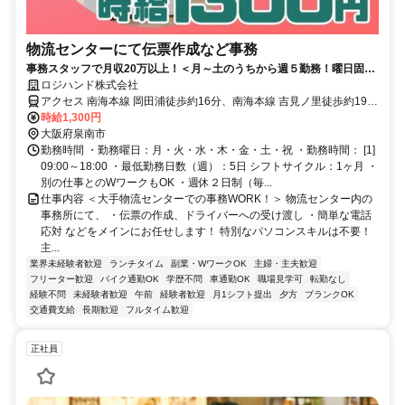
物流センターにて伝票作成など事務
事務スタッフで月収20万以上！＜月～土のうちから週５勤務！曜日固定
の勤務も相談OK＞事務経験者募集！電話応対と一般事務(Excelテンプレ
ロジハンド株式会社
ートへの入力程度)簡単なPC入力ができれば◎車・バイク通勤OK
アクセス 南海本線 岡田浦徒歩約16分、南海本線 吉見ノ里徒歩約19
分、ＪＲ阪和線 新家西口徒歩約24分 最寄駅：「岡田浦」「新家」駅
時給1,300円
大阪府泉南市
勤務時間 ・勤務曜日：月・火・水・木・金・土・祝 ・勤務時間： [1]
09:00～18:00 ・最低勤務日数（週）：5日 シフトサイクル：1ヶ月 ・
別の仕事とのWワークもOK ・週休２日制（毎...
仕事内容 ＜大手物流センターでの事務WORK！＞ 物流センター内の
事務所にて、 ・伝票の作成、ドライバーへの受け渡し ・簡単な電話
応対 などをメインにお任せします！ 特別なパソコンスキルは不要！
主...
業界未経験者歓迎
ランチタイム
副業・WワークOK
主婦・主夫歓迎
フリーター歓迎
バイク通勤OK
学歴不問
車通勤OK
職場見学可
転勤なし
経験不問
未経験者歓迎
午前
経験者歓迎
月1シフト提出
夕方
ブランクOK
交通費支給
長期歓迎
フルタイム歓迎
正社員