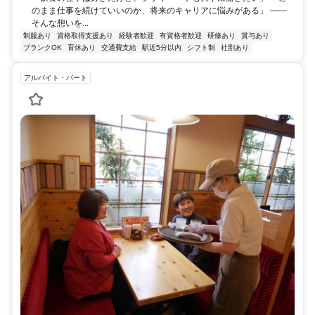
のまま仕事を続けていいのか、将来のキャリアに悩みがある」 ――
そんな想いを...
制服あり
資格取得支援あり
経験者歓迎
有資格者歓迎
研修あり
賞与あり
ブランクOK
育休あり
交通費支給
駅近5分以内
シフト制
社割あり
アルバイト・パート