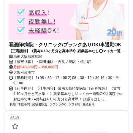
看護師/病院・クリニック/ブランクありOK/車通勤OK
【正看護師】《賞与4.10ヶ月分と高水準❗️》残業基本なし⭕マイカー通勤
OK⭕病院でのお仕事です✨
泉南大阪晴愛病院
【最寄り駅】 ・岡田浦駅 ・吉見ノ里駅 ・樽井駅
月給243,000円～350,000円
大阪府泉南市
【勤務時間】 1) 08：30～17：00 2) 08：30～12：30 16：30～翌
9：00
【仕事内容】 【仕事内容】 泉南大阪晴愛病院 【正看護師】 《賞与
4.10ヶ月分と高水準！ 》残業基本なし◎マイカー通勤OK◎病院での
お仕事です♪ ●賞与は4.10ヶ月分と高水準！ 頑張りはしっ...
長期
学歴不問
経験者歓迎
ブランクOK
シフト制
昇給あり
正社員