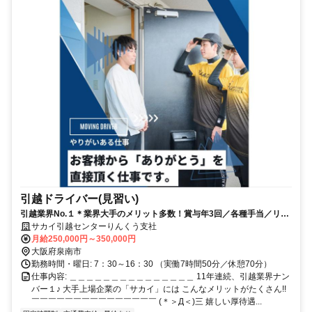
引越ドライバー(見習い)
引越業界No.１＊業界大手のメリット多数！賞与年3回／各種手当／リフ
レッシュ休暇
サカイ引越センターりんくう支社
月給250,000円～350,000円
大阪府泉南市
勤務時間・曜日: 7：30～16：30 （実働7時間50分／休憩70分）
仕事内容: ＿＿＿＿＿＿＿＿＿＿＿＿＿＿＿ 11年連続、引越業界ナン
バー１♪ 大手上場企業の「サカイ」には こんなメリットがたくさん!!
￣￣￣￣￣￣￣￣￣￣￣￣￣￣￣ (＊＞Д＜)三 嬉しい厚待遇...