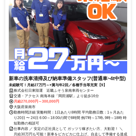
新車の洗車清掃及び納車準備スタッフ(普通車~4t中型)
未経験可！月給27万円～×賞与年2回／各種手当等充実【9】
株式会社日東陸運 近畿ふそう泉南車両センター
交通・アクセス 南海本線「岡田浦駅」より徒歩16分
月給270,000円～300,000円
大阪府泉南市
勤務時間詳細 実働時間：1日あたり8時間 平均勤務日数：1ヶ月あた
り20日 〜 24日 6:00～18:00の間で8時間 例/7時～17時､9時～18時 時
短勤務の相談可
仕事内容 ／ 安定の正社員として ガッツリ稼ぎたい方、大歓迎！ ＼
月給30万円も可能！新車をピカピカに仕上げ、自走して準備する達成