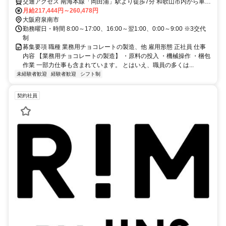
交通アクセス 南海本線「岡田浦」駅より徒歩7分 和歌山市内から車で
約30分・岩出市内からも車で約20分。 マイカー通勤OK！ 貝塚市・
月給217,444円～260,478円
泉佐野市からでも通勤可能。
大阪府泉南市
勤務曜日・時間 8:00～17:00、16:00～翌1:00、0:00～9:00 ※3交代
制
募集要項 職種 業務用チョコレートの製造、他 雇用形態 正社員 仕事
内容 【業務用チョコレートの製造】 ・原料の投入 ・機械操作 ・梱包
作業 一部力仕事も含まれています。 とはいえ、職員の多くは...
未経験者歓迎
経験者歓迎
シフト制
契約社員