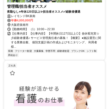
管理職/担当者オススメ
夜勤なし⭐️年休120日以上✨担当者オススメ✅️経験者優遇
レイモンドBK泉南
年俸4,000,000円
大阪府泉南市
【勤務時間】 （1）10:00～22:30
【仕事内容】 【仕事内容】 【年間休日127日以上◎】各休暇充実☆
彡経験者優遇♪ サービス管理責任者の募集！ 【概要】 ●施設運営に関
する業務全般、 個別支援計画の作成およびモニタリング、 利用者
様...
長期
フリーター歓迎
大量募集
学歴不問
経験者歓迎
ブランクOK
シフト制
昇給あり
正社員