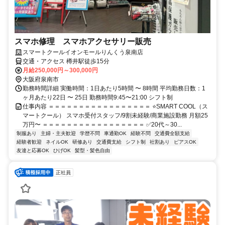
スマホ修理 スマホアクセサリー販売
スマートクールイオンモールりんくう泉南店
交通・アクセス 樽井駅徒歩15分
月給250,000円～300,000円
大阪府泉南市
勤務時間詳細 実働時間：1日あたり5時間 〜 8時間 平均勤務日数：1
ヶ月あたり22日 〜 25日 勤務時間9:45〜21:00 シフト制
仕事内容 ＝＝＝＝＝＝＝＝＝＝＝＝＝＝＝＝＝ ⭐SMART COOL（ス
マートクール） スマホ受付スタッフ/9割未経験/商業施設勤務 月額25
万円〜 ＝＝＝＝＝＝＝＝＝＝＝＝＝＝＝＝＝ ✅20代～30...
制服あり
主婦・主夫歓迎
学歴不問
車通勤OK
経験不問
交通費全額支給
経験者歓迎
ネイルOK
研修あり
交通費支給
シフト制
社割あり
ピアスOK
友達と応募OK
ひげOK
髪型・髪色自由
正社員