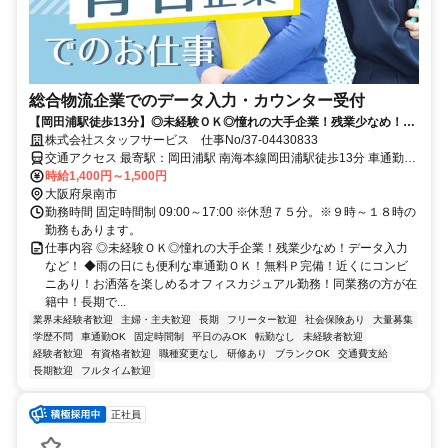
総合物流企業でのデータ入力・カウンター受付
【岡田浦駅徒歩13分】◎未経験ＯＫ◎憧れの大手企業！残業少なめ！デ
ータ入力など！
株式会社スタッフサービス 仕事No/37-04430833
交通アクセス 最寄駅：岡田浦駅 南海本線岡田浦駅徒歩13分 車通勤可
能
時給1,400円～1,500円
大阪府泉南市
勤務時間 固定時間制 09:00～17:00 ※休憩７５分。※９時～１８時の
勤務もあります。
仕事内容 ◎未経験ＯＫ◎憧れの大手企業！残業少なめ！データ入力
など！ ◆雨の日にも便利な車通勤ＯＫ！無料Ｐ完備！近くにコンビ
ニあり！お洒落を楽しめるオフィスカジュアル勤務！同業務の方が在
籍中！長期で...
業界未経験者歓迎
主婦・主夫歓迎
長期
フリーター歓迎
社会保険あり
大量募集
学歴不問
車通勤OK
固定時間制
平日のみOK
転勤なし
未経験者歓迎
経験者歓迎
有資格者歓迎
職種変更なし
研修あり
ブランクOK
交通費支給
長期歓迎
フルタイム歓迎
正社員