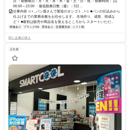
日 ・勤務曜日：月・火・水・木・金・土・日・祝 ・勤務時間： [1]
06:00～23:00 ・最低勤務日数（週）：5日 ...
仕事内容 ☆+...パン屋さんで製造のオシゴト...+☆ ■パンの仕込みから
仕上げまでの業務全般をお任せします。 生地作り、成形、焼成な
ど！ ■最初は販売や商品名を覚えるところから スタートいただ...
研修あり
ブランクOK
育休あり
交通費支給
シフト制
同じ企業の求人
正社員