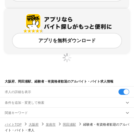
アプリを無料ダウンロード
大阪府、岡田浦駅、経験者・有資格者歓迎のアルバイト・バイト求人情報
求人の詳細を表示
条件を追加・変更して検索
市区町村を追加・変更
関連キーワード
完全在宅ワーク 全国
シール貼り 在宅
現在地周辺
ガチャガチャ
犬カフェ
大阪府
駅を追加・変更
バイトTOP
大阪府
泉南市
岡田浦駅
経験者・有資格者歓迎のアルバ
大阪府
すべて
イト・バイト・求人
大阪市
すべて
職種を追加・変更