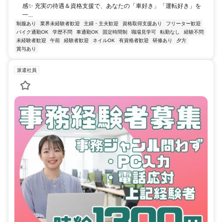
感✨ 充実の待遇＆資格支援で、あなたの「車好き」「運転好き」を
一...
制服あり
業界未経験者歓迎
主婦・主夫歓迎
資格取得支援あり
フリーター歓迎
バイク通勤OK
学歴不問
車通勤OK
固定時間制
職場見学可
転勤なし
経験不問
未経験者歓迎
午前
経験者歓迎
ネイルOK
有資格者歓迎
研修あり
夕方
賞与あり
派遣社員