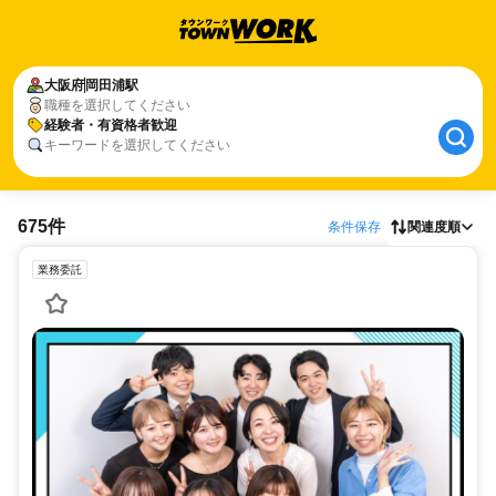
大阪府
岡田浦駅
職種を選択してください
経験者・有資格者歓迎
キーワードを選択してください
675件
条件保存
関連度順
業務委託