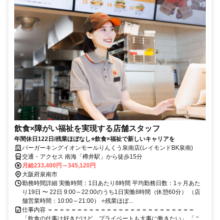
飲食×障がい福祉を実現する店舗スタッフ
年間休日122日/残業ほぼなし⭐飲食×福祉で新しいキャリアを
バーガーキングイオンモールりんくう泉南店(レイモンドBK泉南)
交通・アクセス 南海「樽井駅」から徒歩15分
月給233,400円～345,120円
大阪府泉南市
勤務時間詳細 実働時間：1日あたり8時間 平均勤務日数：1ヶ月あた
り19日 〜 22日 9:00～22:00のうち1日実働8時間（休憩60分） （店
舗営業時間：10:00～21:00） ⭐残業ほぼ...
仕事内容 ＝＝＝＝＝＝＝＝＝＝＝＝＝＝＝＝＝＝＝＝＝＝＝＝＝
「飲食の仕事は好きだけど、プライベートも大事に働きたい」 「こ