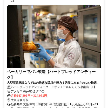
ベーカリーでパン製造【ハートブレッドアンティー
ク】
大型商業施設ならではの快適な環境が魅力！天候に左右されない快適な
空間で安心して働けます。
ハートブレッドアンティーク イオンモールりんくう泉南店【1】
アクセス 樽井駅 徒歩15分
月給247,396円～314,971円
大阪府泉南市
勤務時間 実働時間：8時間/日 平均勤務日数：1ヶ月あたり18日～21