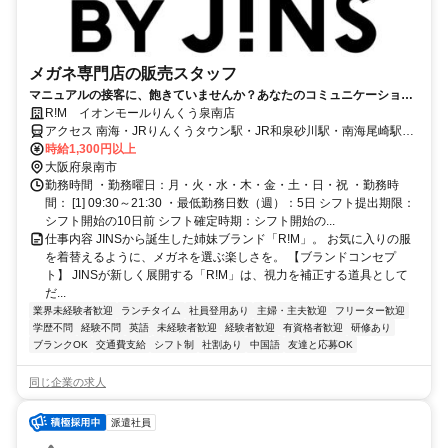
メガネ専門店の販売スタッフ
マニュアルの接客に、飽きていませんか？あなたのコミュニケーション
力・提案力を活かし、「特別な1本」のご提供を。
R!M イオンモールりんくう泉南店
アクセス 南海・JRりんくうタウン駅・JR和泉砂川駅・南海尾崎駅よ
りバスで12分～17分
時給1,300円以上
大阪府泉南市
勤務時間 ・勤務曜日：月・火・水・木・金・土・日・祝 ・勤務時
間： [1] 09:30～21:30 ・最低勤務日数（週）：5日 シフト提出期限：
シフト開始の10日前 シフト確定時期：シフト開始の...
仕事内容 JINSから誕生した姉妹ブランド「R!M」。 お気に入りの服
を着替えるように、メガネを選ぶ楽しさを。 【ブランドコンセプ
ト】 JINSが新しく展開する「R!M」は、視力を補正する道具として
だ...
業界未経験者歓迎
ランチタイム
社員登用あり
主婦・主夫歓迎
フリーター歓迎
学歴不問
経験不問
英語
未経験者歓迎
経験者歓迎
有資格者歓迎
研修あり
ブランクOK
交通費支給
シフト制
社割あり
中国語
友達と応募OK
同じ企業の求人
派遣社員