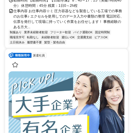
勤務時間 【勤務時間】【日勤専属】 8：40～17：25（実働7時間40
分） 休憩時間：45分 残業：1日0～2h程
仕事内容 お仕事内容☆ミ 圧力容器などを製造している工場での事務
のお仕事♪ エクセルを使用してのデータ入力や書類の整理 電話対応、
伝票を発行して現場に持っていく作業をお任せします！ 事務経験の
ある方大...
制服あり
業界未経験者歓迎
フリーター歓迎
バイク通勤OK
固定時間制
職場見学可
転勤なし
未経験者歓迎
週払いOK
交通費支給
ピアスOK
土日祝休み
履歴書不要
髪型・髪色自由
派遣社員