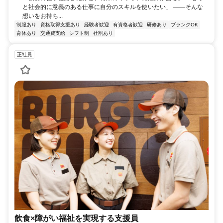
と社会的に意義のある仕事に自分のスキルを使いたい」 ――そんな
想いをお持ち...
制服あり
資格取得支援あり
経験者歓迎
有資格者歓迎
研修あり
ブランクOK
育休あり
交通費支給
シフト制
社割あり
正社員
飲食×障がい福祉を実現する支援員