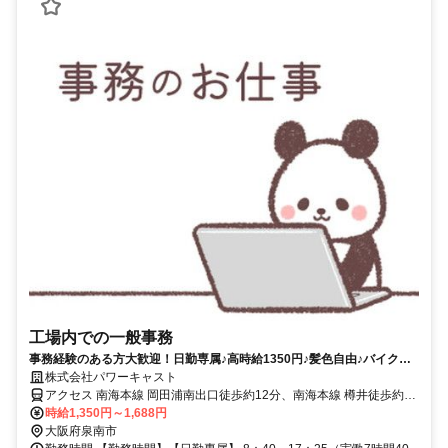
工場内での一般事務
事務経験のある方大歓迎！日勤専属♪高時給1350円♪髪色自由♪バイク・
自転車通勤OK♪
株式会社パワーキャスト
アクセス 南海本線 岡田浦南出口徒歩約12分、南海本線 樽井徒歩約22
分、南海本線 吉見ノ里徒歩約30分 最寄り駅：樽井駅～徒歩15分
時給1,350円～1,688円
大阪府泉南市