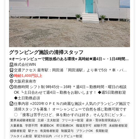
グランピング施設の清掃スタッフ
⭐オーシャンビューで開放感のある環境⭐ 高時給✖週4日～・1日4時間～
相談OKのシフト制〇
株式会社WIN
交通アクセス 最寄駅：岡田浦 「岡田浦駅」より車で5分 ＊車・バイ
ク・自転車通勤ＯＫ！ ＊施設内に車を駐車することが可能です！
時給1,400円以上
大阪府泉南市
勤務時間 シフト制 9時45分～16時 ＊週4日～勤務時間・曜日の相談
OK ┗土日合わせて週4日～勤務をお願いします！ ◆週5日勤務歓迎
◆土日勤務必須
仕事内容 ⭐️2020年ＯＰＥＮの綺麗な施設⭐️ 人気のグランピング施設で
清掃スタッフを募集！ オーシャンビューで自然を感じ勤務可能です
〇 「接客は苦手だけど、体を動かすのは好き」そんな方にピッタ...
業界未経験者歓迎
主婦・主夫歓迎
フリーター歓迎
産休・育休取得実績あり
大量募集
学歴不問
車通勤OK
即日勤務OK
職場見学可
経験不問
未経験者歓迎
経験者歓迎
駅ナカ
有資格者歓迎
制服貸与
ブランクOK
長期歓迎
フルタイム歓迎
駅近5分以内
バイトデビュー歓迎