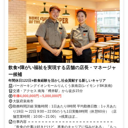
飲食×障がい福祉を実現する店舗の店長・マネージャ
ー候補
年間休日122日⭐飲食経験を活かし社会貢献する新しいキャリア
バーガーキングイオンモールりんくう泉南店(レイモンドBK泉南)
交通・アクセス 南海「樽井駅」から徒歩15分
年俸4,000,000円～5,000,000円
大阪府泉南市
勤務時間詳細 実働時間：1日あたり8時間 平均勤務日数：1ヶ月あた
り19日 〜 22日 9:00～22:00のうち1日実働8時間（休憩60分） （店
舗営業時間：10:00～21:00） ⭐残業ほぼ...
仕事内容 ＝＝＝＝＝＝＝＝＝＝＝＝＝＝＝＝＝＝＝＝＝＝＝＝＝
「飲食の仕事は好きだけど、将来のキャリアに悩みがある」 「もっ