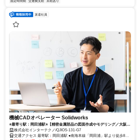
固定時間制
交通費支給
昇給あり
派遣社員
機械CADオペレーター Solidworks
⭐️最寄り駅：岡田浦駅⭐️【精密金属部品の図面作成やモデリング／大阪府
泉南市】機械CADのご経験があればOK／経験ソフトは不問／マイカー
株式会社インターテクノ/QJIOS-131-G7
通勤OK
交通アクセス 最寄駅：岡田浦駅 ●南海本線「岡田浦」駅より徒歩8分