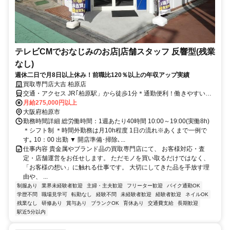
テレビCMでおなじみのお店|店舗スタッフ 反響型(残業
なし)
週休二日で月8日以上休み！前職比120％以上の年収アップ実績
買取専門店大吉 柏原店
交通・アクセス JR｢柏原駅」から徒歩1分＊通勤便利！働きやすい職
場環境だから長期雇用安定
月給275,000円以上
大阪府柏原市
勤務時間詳細 総労働時間：1週あたり40時間 10:00～19:00(実働8h)
＊シフト制 ＊時間外勤務は月10h程度 1日の流れ※あくまで一例で
す｡ 10：00 出勤 ▼ 開店準備･掃除､...
仕事内容 貴金属やブランド品の買取専門店にて、 お客様対応・査
定・店舗運営をお任せします。 ただモノを買い取るだけではなく、
「お客様の想い」に触れる仕事です。 大切にしてきた品を手放す理
由や、 ...
制服あり
業界未経験者歓迎
主婦・主夫歓迎
フリーター歓迎
バイク通勤OK
学歴不問
職場見学可
転勤なし
経験不問
未経験者歓迎
経験者歓迎
ネイルOK
残業なし
研修あり
賞与あり
ブランクOK
育休あり
交通費支給
長期歓迎
駅近5分以内