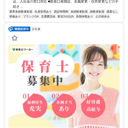
込、入出金の窓口対応 ■新規口座開設、名義変更・住所変更などの手
続き ...
業界未経験者歓迎
社員登用あり
固定時間制
未経験者歓迎
経験者歓迎
残業なし
研修あり
ブランクOK
交通費支給
駅近5分以内
長期休暇あり
土日祝休み
正社員