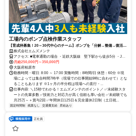
工場内のポンプ点検作業スタッフ
【育成枠募集！20～30代中心のチーム】ポンプを「分解→整備→復活」
させるプロになる／年休125日・残業ほぼなし
株式会社エムズメンテ
アクセス: ■電車通勤の場合 ・近鉄大阪線 堅下駅から徒歩5分 ・JR
大和路線 柏原駅から徒歩10分 ■車通勤の場合 ・大阪府八尾市・藤
月給250,000円～350,000円
井寺市から約20分 ・奈良県香芝市・大和高田市からも約30分
大阪府柏原市
勤務時間・曜日: 8:00 ～ 17:00 実働時間：8時間/日 休憩：60分 ※現
場によっては集合時間7時半（現場での仕事開始9時に合わせて）とな
ることもあります ※1ヶ月の半分程は現場への直行・...
仕事内容: ＼15秒でわかる！エムズメンテのポイント／ ✅未経験スタ
ートの先輩多数 ✅技術力と対応力が高く信頼も厚い会社 ✅未経験でも
月25万～＋賞与2回 ✅年間休日125日＆完全週休2日制（土日祝...
固定時間制
残業なし
交通費支給
昇給あり
正社員