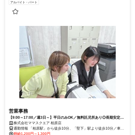
アルバイト・パート
営業事務
【9:00～17:00／週3日～】平日のみOK／無料託児所あり◎長期安定ワ
ーク◎入社日相談OK
株式会社ママスクエア 柏原店
通勤情報 「柏原駅」から徒歩10分、「堅下」駅より徒歩10分／車通
勤応相談
時給1,200円～1,300円