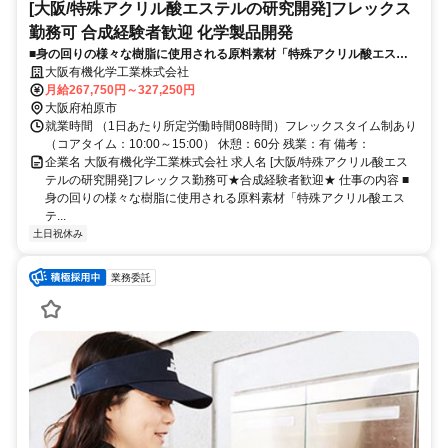
[大阪/特殊アクリル酸エステルの研究開発]フレックス
勤務可 合成経験者歓迎 化学製品開発
■身の回りの様々な樹脂に使用される原料素材「特殊アクリル酸エステ
ル」のリーディングカンパニーである当社にて、電子材料関連の研究開
大阪有機化学工業株式会社
発をお任せいたします。【業務内容の変更の範囲：当社業務全般】
月給267,750円～327,250円
大阪府柏原市
就業時間 （1日あたり所定労働時間08時間）フレックスタイム制あり
（コアタイム：10:00～15:00） 休憩：60分 残業：有 備考：
企業名 大阪有機化学工業株式会社 求人名 [大阪/特殊アクリル酸エス
テルの研究開発]フレックス勤務可★合成経験者歓迎★ 仕事の内容 ■
身の回りの様々な樹脂に使用される原料素材「特殊アクリル酸エス
テ...
土日祝休み
業務委託