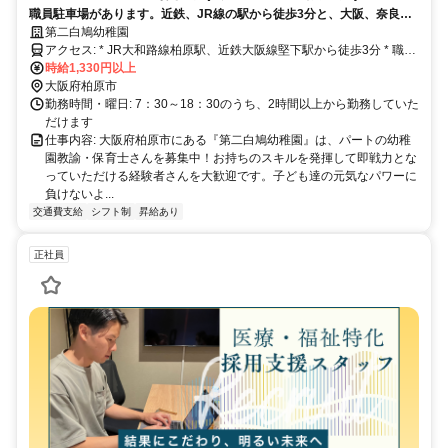
職員駐車場があります。近鉄、JR線の駅から徒歩3分と、大阪、奈良ど
ちらからもアクセス便利です。
第二白鳩幼稚園
アクセス: * JR大和路線柏原駅、近鉄大阪線堅下駅から徒歩3分 * 職員
駐車場あり
時給1,330円以上
大阪府柏原市
勤務時間・曜日: 7：30～18：30のうち、2時間以上から勤務していた
だけます
仕事内容: 大阪府柏原市にある『第二白鳩幼稚園』は、パートの幼稚
園教諭・保育士さんを募集中！お持ちのスキルを発揮して即戦力とな
っていただける経験者さんを大歓迎です。子ども達の元気なパワーに
負けないよ...
交通費支給
シフト制
昇給あり
正社員