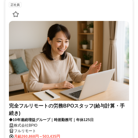
正社員
完全フルリモートの労務BPOスタッフ(給与計算・手
続き)
◆10年連続増益グループ｜時差勤務可｜年休125日
株式会社BPIO
フルリモート
月給260,868円～503,435円