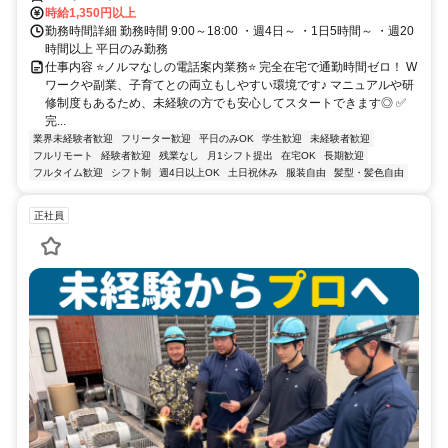
時給1,350円以上
勤務時間詳細 勤務時間 9:00～18:00 ・週4日～ ・1日5時間～ ・週20
時間以上 平日のみ勤務
仕事内容 ⭐ノルマなしの電話案内業務⭐ 完全在宅で通勤時間ゼロ！ W
ワークや副業、子育てとの両立もしやすい環境です♪ マニュアルや研
修制度もあるため、未経験の方でも安心してスタートできます◎ ✅
完...
業界未経験者歓迎
フリーター歓迎
平日のみOK
学生歓迎
未経験者歓迎
フルリモート
経験者歓迎
残業なし
月1シフト提出
在宅OK
長期歓迎
フルタイム歓迎
シフト制
週4日以上OK
土日祝休み
服装自由
髪型・髪色自由
正社員