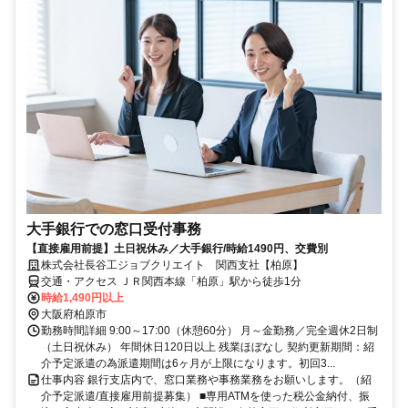
大手銀行での窓口受付事務
【直接雇用前提】土日祝休み／大手銀行/時給1490円、交費別
株式会社長谷工ジョブクリエイト 関西支社【柏原】
交通・アクセス ＪＲ関西本線「柏原」駅から徒歩1分
時給1,490円以上
大阪府柏原市
勤務時間詳細 9:00～17:00（休憩60分） 月～金勤務／完全週休2日制
（土日祝休み） 年間休日120日以上 残業ほぼなし 契約更新期間：紹
介予定派遣の為派遣期間は6ヶ月が上限になります。初回3...
仕事内容 銀行支店内で、窓口業務や事務業務をお願いします。（紹
介予定派遣/直接雇用前提募集） ■専用ATMを使った税公金納付、振