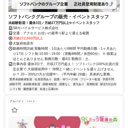
ソフトバンクグループの販売・イベントスタッフ
未経験歓迎！週休3日／月給27万円以上✨イベントスタッフ
SBモバイルサービス株式会社
交通・アクセス お住いの最寄り駅より通える範囲
月給272,000円以上
大阪府柏原市
勤務時間詳細 実働時間：1日あたり8時間 平均勤務日数：1ヶ月あた
り17日 シフト制 10:00～19:00 （実働8時間／休憩60分） ※ 残業は
ほとんどありません 勤務日数：週4日 勤務日：土...
仕事内容 週休3日で、月収27万円超え！ ソフトバンク100%出資の安
定企業で 大規模採用中！ 仲間と一緒にイベントを盛り上げません
か？ 20～30代の方が活躍中✨ （平均年齢 28歳） 具体的な業務...
業界未経験者歓迎
社員登用あり
副業・WワークOK
フリーター歓迎
学歴不問
経験不問
未経験者歓迎
経験者歓迎
残業なし
賞与あり
長期歓迎
駅近5分以内
シフト制
履歴書不要
友達と応募OK
アルバイト・パート