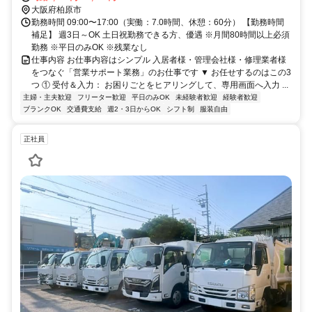
大阪府柏原市
勤務時間 09:00〜17:00（実働：7.0時間、休憩：60分） 【勤務時間
補足】 週3日～OK 土日祝勤務できる方、優遇 ※月間80時間以上必須
勤務 ※平日のみOK ※残業なし
仕事内容 お仕事内容はシンプル 入居者様・管理会社様・修理業者様
をつなぐ「営業サポート業務」のお仕事です ▼ お任せするのはこの3
つ ① 受付＆入力： お困りごとをヒアリングして、専用画面へ入力 ...
主婦・主夫歓迎
フリーター歓迎
平日のみOK
未経験者歓迎
経験者歓迎
ブランクOK
交通費支給
週2・3日からOK
シフト制
服装自由
正社員