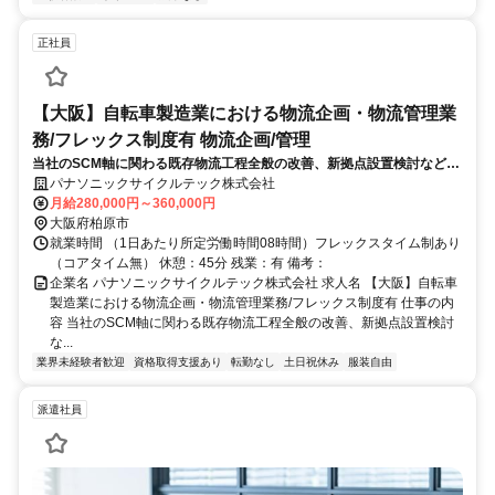
正社員
【大阪】自転車製造業における物流企画・物流管理業
務/フレックス制度有 物流企画/管理
当社のSCM軸に関わる既存物流工程全般の改善、新拠点設置検討など新
規ロジスティクス設計を企画・提案していただきます。課題の抽出、改
パナソニックサイクルテック株式会社
善提案、改善実行などに主体的に取り組むリーダー的役割を期待してい
月給280,000円～360,000円
ます。
大阪府柏原市
就業時間 （1日あたり所定労働時間08時間）フレックスタイム制あり
（コアタイム無） 休憩：45分 残業：有 備考：
企業名 パナソニックサイクルテック株式会社 求人名 【大阪】自転車
製造業における物流企画・物流管理業務/フレックス制度有 仕事の内
容 当社のSCM軸に関わる既存物流工程全般の改善、新拠点設置検討
な...
業界未経験者歓迎
資格取得支援あり
転勤なし
土日祝休み
服装自由
派遣社員