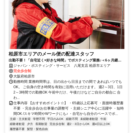
柏原市エリアのメール便の配達スタッフ
出勤不要！「自宅近く×好きな時間」でポスティング業務♪＜6ヶ月継続
勤務で合計2万円のプチボーナス＞
ジャパン・ポスティング・サービス 八尾支店 柏原市エリア
完全歩合制
大阪府柏原市
勤務時間 業務時間帯は、日の出から日没までの間で あればいつでも
OK。 ご自身の空き時間を有効に活用いただけます。 週2～3日、1日
2～3時間での勤務OK 午前中だけ、午後だけなどご自分の都合に 合
わ...
仕事内容 【おすすめポイント☆】 ・65歳以上応募可 ・面接時履歴書
不要 ・完全歩合/お仕事量の調整可 ・主婦シニア中心に活躍中 ・短時
間OK /スキマ時間やWワークにも♪ ・自宅から自分のペースでポ...
主婦・主夫歓迎
学歴不問
平日のみOK
経験不問
未経験者歓迎
午前
経験者歓迎
夕方
長期歓迎
完全歩合制
週2・3日からOK
週4日以上OK
履歴書不要
髪型・髪色自由