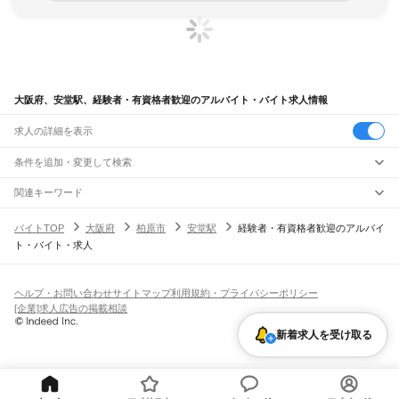
大阪府、安堂駅、経験者・有資格者歓迎のアルバイト・バイト求人情報
求人の詳細を表示
条件を追加・変更して検索
市区町村を追加・変更
関連キーワード
完全在宅ワーク 全国
シール貼り 在宅
現在地周辺
ガチャガチャ
犬カフェ
大阪府
駅を追加・変更
バイトTOP
大阪府
柏原市
安堂駅
経験者・有資格者歓迎のアルバイ
大阪府
すべて
ト・バイト・求人
大阪市
すべて
職種を追加・変更
JR京都線
都島区
福島区
此花区
西区
港区
大正区
天王寺区
浪速区
西淀川区
東淀川区
東成区
島本駅
高槻駅
摂津富田駅
JR総持寺駅
茨木駅
千里丘駅
岸辺駅
吹田駅
東淀川駅
飲食・フードサービス
生野区
旭区
城東区
阿倍野区
住吉区
東住吉区
西成区
淀川区
鶴見区
住之江区
特徴を追加・変更
新大阪駅
大阪駅
飲食・フードサービス
平野区
北区
中央区
すべて
ヘルプ・お問い合わせ
サイトマップ
利用規約・プライバシーポリシー
ホールスタッフ
キッチンスタッフ
皿洗い・洗い場
精肉・鮮魚加工
給食調理
人気
[企業]求人広告の掲載相談
JR神戸線(大阪～神戸)
堺市
すべて
雇用形態を追加・変更
パン屋（ベーカリー）
フードカウンター販売員
バー（BAR）・バーテンダー
日払いOK
高校生歓迎
学生歓迎
深夜の仕事
髪型・髪色自由
ひげOK
ネイルOK
大阪駅
塚本駅
堺区
中区
東区
西区
南区
北区
美原区
飲食店補助（開店・閉店準備）
飲食店（店長・マネージャー）
新着求人を受け取る
ピアスOK
アルバイト・パート
履歴書不要
オープニングスタッフ
留学生・外国人活躍中
都道府県を変更
営業・販売
大和路線
岸和田市
豊中市
池田市
吹田市
泉大津市
高槻市
貝塚市
守口市
枚方市
茨木市
勤務期間
正社員
河内堅上駅
高井田駅
柏原駅
志紀駅
八尾駅
久宝寺駅
加美駅
平野駅
東部市場前駅
営業・販売
すべて
八尾市
泉佐野市
富田林市
寝屋川市
河内長野市
松原市
大東市
和泉市
箕面市
短期
契約社員
単発・1日OK
長期
期間限定（春夏冬休み等）
天王寺駅
新今宮駅
今宮駅
ＪＲ難波駅
営業
テレフォンアポインター（テレアポ）
ルートセールス
コンビニ
柏原市
羽曳野市
門真市
摂津市
高石市
藤井寺市
東大阪市
泉南市
四條畷市
交野市
シフト
派遣社員
フードカウンター販売員
アパレル
家電量販店・携帯販売（携帯ショップ）
大阪狭山市
阪南市
三島郡
豊能郡
泉北郡
泉南郡
南河内郡
土日祝のみOK
業務委託
平日のみOK
週1日からOK
週2・3日からOK
週4日以上OK