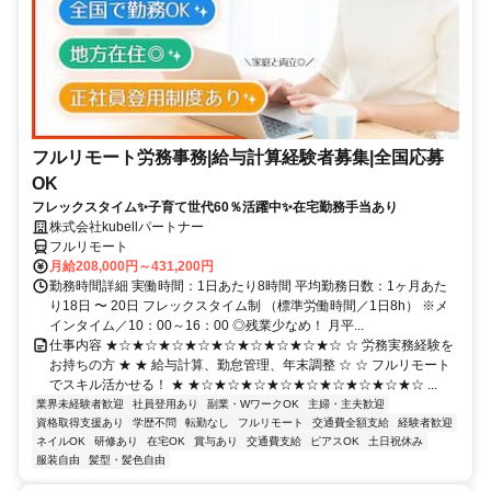
フルリモート労務事務|給与計算経験者募集|全国応募
OK
フレックスタイム✨子育て世代60％活躍中✨在宅勤務手当あり
株式会社kubellパートナー
フルリモート
月給208,000円～431,200円
勤務時間詳細 実働時間：1日あたり8時間 平均勤務日数：1ヶ月あた
り18日 〜 20日 フレックスタイム制 （標準労働時間／1日8h） ※メ
インタイム／10：00～16：00 ◎残業少なめ！ 月平...
仕事内容 ★☆★☆★☆★☆★☆★☆★☆★☆★☆ ☆ 労務実務経験を
お持ちの方 ★ ★ 給与計算、勤怠管理、年末調整 ☆ ☆ フルリモート
でスキル活かせる！ ★ ★☆★☆★☆★☆★☆★☆★☆★☆★☆ ...
業界未経験者歓迎
社員登用あり
副業・WワークOK
主婦・主夫歓迎
資格取得支援あり
学歴不問
転勤なし
フルリモート
交通費全額支給
経験者歓迎
ネイルOK
研修あり
在宅OK
賞与あり
交通費支給
ピアスOK
土日祝休み
服装自由
髪型・髪色自由