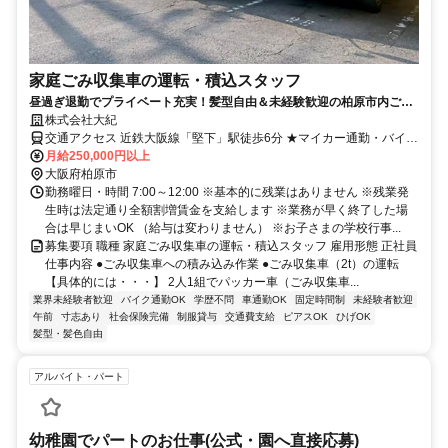
家庭ごみ収集車の運転・積込スタッフ
昼過ぎ退勤でプライベート充実！髪型自由＆未経験歓迎の柏原市内ごみ
収集ルートドライバー募集！
株式会社大紀
交通アクセス 近鉄大阪線「堅下」駅徒歩6分 ★マイカー通勤・バイク
通勤OK
月給250,000円以上
大阪府柏原市
勤務曜日・時間 7:00～12:00 ※基本的に残業はありません ※残業発
生時は法定通り全額割増賃金を支給します ※業務が早く終了した場
合は早じまいOK （給与は変わりません） ※お子さまの学校行事...
募集要項 職種 家庭ごみ収集車の運転・積込スタッフ 雇用形態 正社員
仕事内容 ●ごみ収集車への積み込み作業 ●ごみ収集車（2t）の運転
【具体的には・・・】 2人1組でパッカー車（ごみ収集車...
業界未経験者歓迎
バイク通勤OK
学歴不問
車通勤OK
固定時間制
未経験者歓迎
午前
寸志あり
社会保険完備
制服貸与
交通費支給
ピアスOK
ひげOK
髪型・髪色自由
アルバイト・パート
幼稚園でパートのお仕事(公式・園へ直接応募)