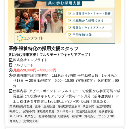
医療‧福祉特化の採用支援スタッフ
共に歩む採用支援！フルリモートでキャリアアップ！
株式会社エンブライト
フルリモート
月給220,000円～400,000円
勤務時間詳細 実働時間：1日あたり8時間 平均勤務日数：1ヶ月あた
り18日 〜 20日 勤務時間：9:00～18:00（実働8時間） 休憩時間：60
分
仕事内容 -アピールポイント- ✅フルリモートで全国から参画可能 ✅成
長企業にて役職やキャリアアップ ✅賞与3.5ヶ月分（前年度実績） ✅
土日祝休み＆年間休日120日以上 ✅20〜30代活躍！裁量ある...
業界未経験者歓迎
主婦・主夫歓迎
資格取得支援あり
学歴不問
固定時間制
転勤なし
経験不問
未経験者歓迎
フルリモート
交通費全額支給
経験者歓迎
ネイルOK
残業なし
有資格者歓迎
研修あり
在宅OK
賞与あり
ブランクOK
育休あり
交通費支給