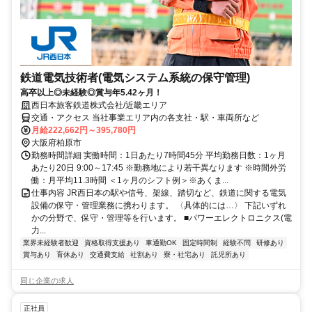
鉄道電気技術者(電気システム系統の保守管理)
高卒以上◎未経験◎賞与年5.42ヶ月！
西日本旅客鉄道株式会社/近畿エリア
交通・アクセス 当社事業エリア内の各支社・駅・車両所など
月給222,662円～395,780円
大阪府柏原市
勤務時間詳細 実働時間：1日あたり7時間45分 平均勤務日数：1ヶ月
あたり20日 9:00～17:45 ※勤務地により若干異なります ※時間外労
働：月平均11.3時間 ＜1ヶ月のシフト例＞※あくま...
仕事内容 JR西日本の駅や信号、架線、踏切など、鉄道に関する電気
設備の保守・管理業務に携わります。 〈具体的には…〉 下記いずれ
かの分野で、保守・管理等を行います。 ■パワーエレクトロニクス(電
力...
業界未経験者歓迎
資格取得支援あり
車通勤OK
固定時間制
経験不問
研修あり
賞与あり
育休あり
交通費支給
社割あり
寮・社宅あり
託児所あり
同じ企業の求人
正社員