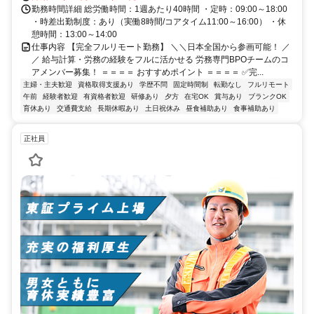
勤務時間詳細 総労働時間：1週あたり40時間 ・定時：09:00～18:00
・時差出勤制度：あり（実働8時間/コアタイム11:00～16:00） ・休
憩時間：13:00～14:00
仕事内容 【完全フルリモート勤務】 ＼＼日本全国から参画可能！ ／
／ 給与計算・労務の経験をフルに活かせる 労務専門BPOチームのコ
アメンバー募集！ ＝＝＝＝ おすすめポイント ＝＝＝＝ ✅完...
主婦・主夫歓迎
資格取得支援あり
学歴不問
固定時間制
転勤なし
フルリモート
午前
経験者歓迎
有資格者歓迎
研修あり
夕方
在宅OK
賞与あり
ブランクOK
育休あり
交通費支給
長期休暇あり
土日祝休み
昼食補助あり
食事補助あり
正社員