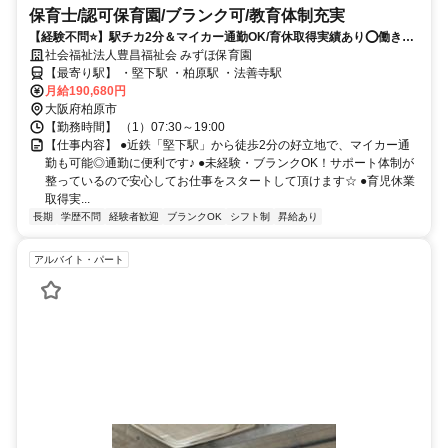
保育士/認可保育園/ブランク可/教育体制充実
【経験不問⭐】駅チカ2分＆マイカー通勤OK/育休取得実績あり⭕働きや
すい環境が整っています❗️
社会福祉法人豊昌福祉会 みずほ保育園
【最寄り駅】 ・堅下駅 ・柏原駅 ・法善寺駅
月給190,680円
大阪府柏原市
【勤務時間】 （1）07:30～19:00
【仕事内容】 ●近鉄「堅下駅」から徒歩2分の好立地で、マイカー通
勤も可能◎通勤に便利です♪ ●未経験・ブランクOK！サポート体制が
整っているので安心してお仕事をスタートして頂けます☆ ●育児休業
取得実...
長期
学歴不問
経験者歓迎
ブランクOK
シフト制
昇給あり
アルバイト・パート