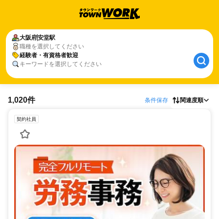
大阪府
安堂駅
職種を選択してください
経験者・有資格者歓迎
キーワードを選択してください
1,020件
条件保存
関連度順
契約社員