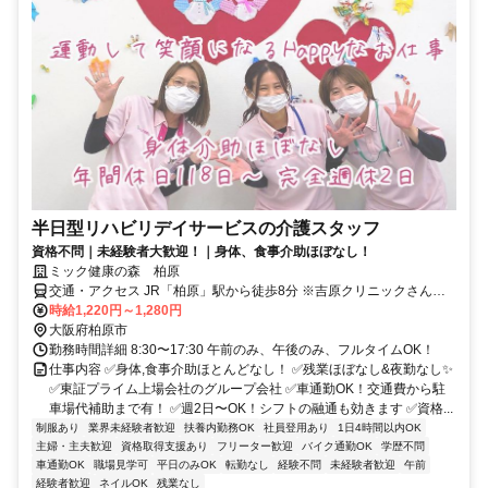
半日型リハビリデイサービスの介護スタッフ
資格不問｜未経験者大歓迎！｜身体、食事介助ほぼなし！
ミック健康の森 柏原
交通・アクセス JR「柏原」駅から徒歩8分 ※吉原クリニックさんの
すぐ近くです
時給1,220円～1,280円
大阪府柏原市
勤務時間詳細 8:30〜17:30 午前のみ、午後のみ、フルタイムOK！
仕事内容 ✅身体,食事介助ほとんどなし！ ✅残業ほぼなし&夜勤なし✨
✅東証プライム上場会社のグループ会社 ✅車通勤OK！交通費から駐
車場代補助まで有！ ✅週2日〜OK！シフトの融通も効きます ✅資格...
制服あり
業界未経験者歓迎
扶養内勤務OK
社員登用あり
1日4時間以内OK
主婦・主夫歓迎
資格取得支援あり
フリーター歓迎
バイク通勤OK
学歴不問
車通勤OK
職場見学可
平日のみOK
転勤なし
経験不問
未経験者歓迎
午前
経験者歓迎
ネイルOK
残業なし