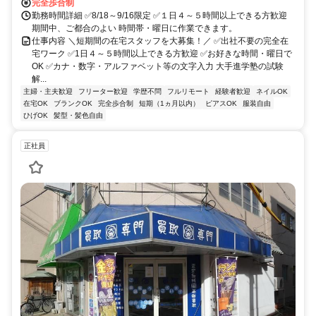
完全歩合制
勤務時間詳細 ✅8/18～9/16限定 ✅１日４～５時間以上できる方歓迎
期間中、ご都合のよい 時間帯・曜日に作業できます。
仕事内容 ＼短期間の在宅スタッフを大募集！／ ✅出社不要の完全在
宅ワーク ✅1日４～５時間以上できる方歓迎 ✅お好きな時間・曜日で
OK ✅カナ・数字・アルファベット等の文字入力 大手進学塾の試験
解...
主婦・主夫歓迎
フリーター歓迎
学歴不問
フルリモート
経験者歓迎
ネイルOK
在宅OK
ブランクOK
完全歩合制
短期（1ヵ月以内）
ピアスOK
服装自由
ひげOK
髪型・髪色自由
正社員