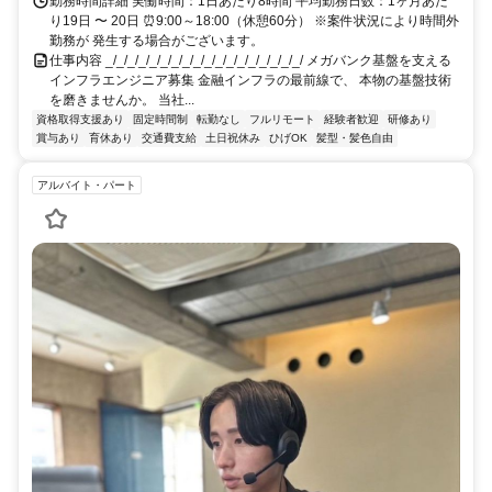
勤務時間詳細 実働時間：1日あたり8時間 平均勤務日数：1ヶ月あた
り19日 〜 20日 ⏰9:00～18:00（休憩60分） ※案件状況により時間外
勤務が 発生する場合がございます。
仕事内容 _/_/_/_/_/_/_/_/_/_/_/_/_/_/_/_/_/_/ メガバンク基盤を支える
インフラエンジニア募集 金融インフラの最前線で、 本物の基盤技術
を磨きませんか。 当社...
資格取得支援あり
固定時間制
転勤なし
フルリモート
経験者歓迎
研修あり
賞与あり
育休あり
交通費支給
土日祝休み
ひげOK
髪型・髪色自由
アルバイト・パート