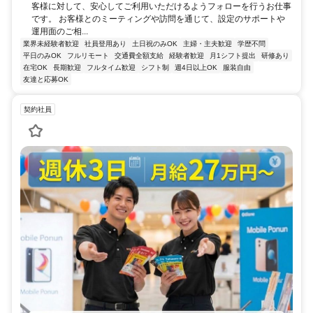
客様に対して、安心してご利用いただけるようフォローを行うお仕事
です。 お客様とのミーティングや訪問を通じて、設定のサポートや
運用面のご相...
業界未経験者歓迎
社員登用あり
土日祝のみOK
主婦・主夫歓迎
学歴不問
平日のみOK
フルリモート
交通費全額支給
経験者歓迎
月1シフト提出
研修あり
在宅OK
長期歓迎
フルタイム歓迎
シフト制
週4日以上OK
服装自由
友達と応募OK
契約社員