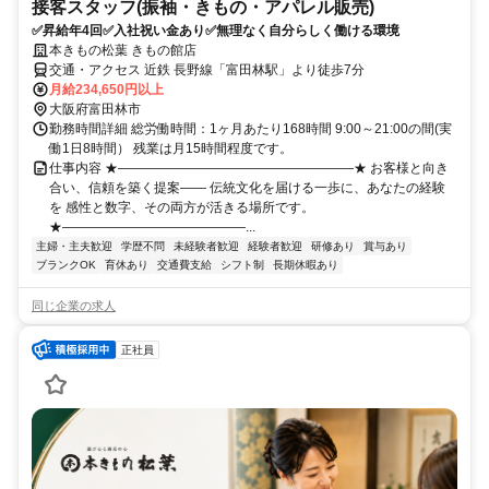
接客スタッフ(振袖・きもの・アパレル販売)
✅昇給年4回✅入社祝い金あり✅無理なく自分らしく働ける環境
本きもの松葉 きもの館店
交通・アクセス 近鉄 長野線「富田林駅」より徒歩7分
月給234,650円以上
大阪府富田林市
勤務時間詳細 総労働時間：1ヶ月あたり168時間 9:00～21:00の間(実
働1日8時間） 残業は月15時間程度です。
仕事内容 ★――――――――――――――――――★ お客様と向き
合い、信頼を築く提案―― 伝統文化を届ける一歩に、あなたの経験
を 感性と数字、その両方が活きる場所です。
★――――――――――――――...
主婦・主夫歓迎
学歴不問
未経験者歓迎
経験者歓迎
研修あり
賞与あり
ブランクOK
育休あり
交通費支給
シフト制
長期休暇あり
同じ企業の求人
正社員