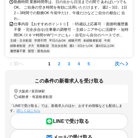
勤務時間 業務時間帯は、日の出から日没までの間で あればいつでも
OK。 ご自身の空き時間を有効に活用いただけます。 週2～3日、1日
2～3時間での勤務OK 午前中だけ、午後だけなどご自分の都合に 合
わ...
仕事内容 【おすすめポイント☆】 ・65歳以上応募可 ・面接時履歴書
不要 ・完全歩合/お仕事量の調整可 ・主婦シニア中心に活躍中 ・短時
間OK /スキマ時間やWワークにも♪ ・自宅から自分のペースでポ...
主婦・主夫歓迎
学歴不問
平日のみOK
経験不問
未経験者歓迎
午前
経験者歓迎
夕方
長期歓迎
完全歩合制
週2・3日からOK
週4日以上OK
履歴書不要
髪型・髪色自由
前へ
次へ
1
2
3
4
5
この条件の新着求人を受け取る
大阪府 / 富田林駅
経験者・有資格者歓迎
「LINEで受け取る」では、新着求人のほか、おすすめ情報なども配信しま
す。
詳しくはこちら
LINEで受け取る
メールで受け取る