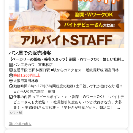
パン屋での販売接客
【ベーカリーの販売・接客スタッフ】副業・WワークOK！嬉しい社割制
度あり⭐お客様に笑顔を届けるパン屋さんで一緒に働いてみませんか✨
パン工房カワ 富田林店
交通手段 富田林西口駅 ■駅からのアクセス ・近鉄長野線 西富田林駅
から徒歩約8分 ・近鉄長野線 川西駅から徒歩約8分（508m）
時給1,200円以上
大阪府富田林市
勤務時間 8時〜17時(5時間程度の勤務) 土日祝いずれか働ける方 週３
日からOK 就労期間：長期
仕事の内容 ＜アピールポイント＞ ・副業・WワークOK！ ・バイトデ
ビューさんも大歓迎！ ・社員割引制度あり パンが大好きな方、大募
集！ ＜主婦(夫)さん大歓迎＞ 「早起きが得意だから、朝活に！」...
シフト制
同じ企業の求人