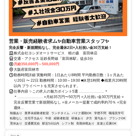
営業・販売経験者求ム✨自動車営業スタッフ✨
完全反響・新規開拓なし、完全週休2日×入社祝い金30万支給！
株式会社ヨシダオートサービス 軽の森 富田林店
交通・アクセス 近鉄長野線「富田林駅」徒歩3分
月給350,000円～500,000円
大阪府富田林市
勤務時間詳細 実働時間：1日あたり8時間 平均勤務日数：1ヶ月あた
り20日 〜 22日 勤務時間：10:00～19:00 ■休憩1時間 ◆残業月20時間
以内 プライベートを充実させられます。
仕事内容 ✨この求人の魅力ポイント5選 …………………＊
＊………………… ⭐月給35万円〜50万円 ⭐入社祝い金30万円支給 ⭐
完全反響営業で新規開拓なし ⭐全メーカー提案で成約率約70％ ⭐完全
週休...
制服あり
業界未経験者歓迎
ランチタイム
バイク通勤OK
学歴不問
職場見学可
転勤なし
住宅手当あり
午前
経験者歓迎
研修あり
夕方
賞与あり
ブランクOK
育休あり
交通費支給
駅近5分以内
シフト制
長期休暇あり
友達と応募OK