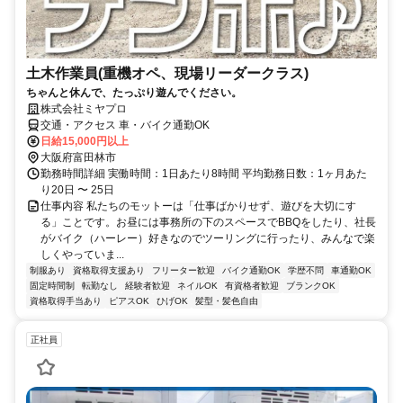
土木作業員(重機オペ、現場リーダークラス)
ちゃんと休んで、たっぷり遊んでください。
株式会社ミヤプロ
交通・アクセス 車・バイク通勤OK
日給15,000円以上
大阪府富田林市
勤務時間詳細 実働時間：1日あたり8時間 平均勤務日数：1ヶ月あた
り20日 〜 25日
仕事内容 私たちのモットーは「仕事ばかりせず、遊びを大切にす
る」ことです。お昼には事務所の下のスペースでBBQをしたり、社長
がバイク（ハーレー）好きなのでツーリングに行ったり、みんなで楽
しくやっていま...
制服あり
資格取得支援あり
フリーター歓迎
バイク通勤OK
学歴不問
車通勤OK
固定時間制
転勤なし
経験者歓迎
ネイルOK
有資格者歓迎
ブランクOK
資格取得手当あり
ピアスOK
ひげOK
髪型・髪色自由
正社員