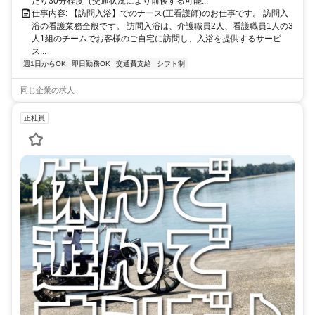
たり30分程度（交通状況により前後する可能...
仕事内容: 【訪問入浴】でのナース(正看護師)のお仕事です。 訪問入
浴の看護業務全般です。 訪問入浴は、介護職員2人、看護職員1人の3
人1組のチームでお客様のご自宅に訪問し、入浴を提供するサービ
ス...
週1日からOK
即日勤務OK
交通費支給
シフト制
同じ企業の求人
正社員