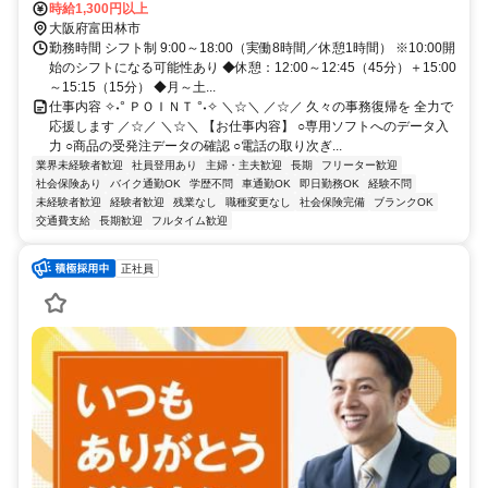
・近鉄長野線：喜志駅から車で4分 ・近鉄長野線：富田林西口駅から
時給1,300円以上
大阪府富田林市
車で4分 ◆車・バイク・自転車通勤OK
勤務時間 シフト制 9:00～18:00（実働8時間／休憩1時間） ※10:00開
始のシフトになる可能性あり ◆休憩：12:00～12:45（45分）＋15:00
～15:15（15分） ◆月～土...
仕事内容 ✧˖° ＰＯＩＮＴ °˖✧ ＼☆＼ ／☆／ 久々の事務復帰を 全力で
応援します ／☆／ ＼☆＼ 【お仕事内容】 ○専用ソフトへのデータ入
力 ○商品の受発注データの確認 ○電話の取り次ぎ...
業界未経験者歓迎
社員登用あり
主婦・主夫歓迎
長期
フリーター歓迎
社会保険あり
バイク通勤OK
学歴不問
車通勤OK
即日勤務OK
経験不問
未経験者歓迎
経験者歓迎
残業なし
職種変更なし
社会保険完備
ブランクOK
交通費支給
長期歓迎
フルタイム歓迎
正社員