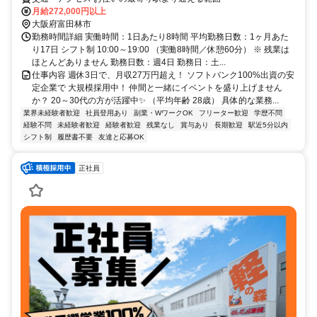
月給272,000円以上
大阪府富田林市
勤務時間詳細 実働時間：1日あたり8時間 平均勤務日数：1ヶ月あた
り17日 シフト制 10:00～19:00 （実働8時間／休憩60分） ※ 残業は
ほとんどありません 勤務日数：週4日 勤務日：土...
仕事内容 週休3日で、月収27万円超え！ ソフトバンク100%出資の安
定企業で 大規模採用中！ 仲間と一緒にイベントを盛り上げません
か？ 20～30代の方が活躍中✨ （平均年齢 28歳） 具体的な業務...
業界未経験者歓迎
社員登用あり
副業・WワークOK
フリーター歓迎
学歴不問
経験不問
未経験者歓迎
経験者歓迎
残業なし
賞与あり
長期歓迎
駅近5分以内
シフト制
履歴書不要
友達と応募OK
正社員