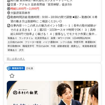
軽の森 富田林店 / 株式会社ヨシダオートサービス
交通・アクセス 近鉄長野線「富田林駅」徒歩3分
時給1,600円～2,000円
大阪府富田林市
勤務時間詳細 勤務時間：9:00～18:00の間で調整 ■週2～勤務OK ※希
望の働き方は面接時に ご相談ください◎
仕事内容 ✨✨この求人の魅力ポイント5選✨✨ １｜長年の取付経験が
そのまま活きる！ ２｜週2日・1日3h〜スキマ時間でOK！ ３｜高時
給1,600円で効率よく稼げる！ ４｜接客なしでモクモク作業に集中...
制服あり
ランチタイム
社員登用あり
副業・WワークOK
1日4時間以内OK
土日祝のみOK
フリーター歓迎
バイク通勤OK
シフト自由
学歴不問
車通勤OK
即日勤務OK
職場見学可
平日のみOK
午前
経験者歓迎
残業なし
有資格者歓迎
研修あり
夕方
同じ企業の求人
正社員