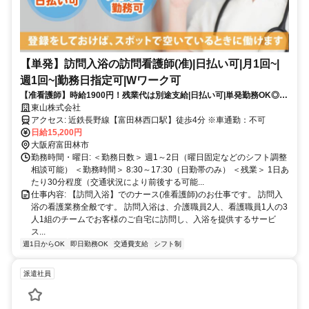
【単発】訪問入浴の訪問看護師(准)|日払い可|月1回~|
週1回~|勤務日指定可|Wワーク可
【准看護師】時給1900円！残業代は別途支給|日払い可|単発勤務OK◎都
合の良い日だけ働く1日8hのスポットワーク|休業補償有で安心！【富田
東山株式会社
林西口駅】(17954-139-10)
アクセス: 近鉄長野線【富田林西口駅】徒歩4分 ※車通勤：不可
日給15,200円
大阪府富田林市
勤務時間・曜日: ＜勤務日数＞ 週1～2日（曜日固定などのシフト調整
相談可能） ＜勤務時間＞ 8:30～17:30（日勤帯のみ） ＜残業＞ 1日あ
たり30分程度（交通状況により前後する可能...
仕事内容: 【訪問入浴】でのナース(准看護師)のお仕事です。 訪問入
浴の看護業務全般です。 訪問入浴は、介護職員2人、看護職員1人の3
人1組のチームでお客様のご自宅に訪問し、入浴を提供するサービ
ス...
週1日からOK
即日勤務OK
交通費支給
シフト制
派遣社員