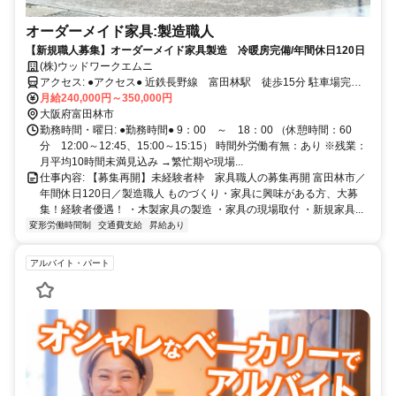
オーダーメイド家具:製造職人
【新規職人募集】オーダーメイド家具製造 冷暖房完備/年間休日120日
(株)ウッドワークエムニ
アクセス: ●アクセス● 近鉄長野線 富田林駅 徒歩15分 駐車場完備
⇒ 車、バイク、自転車通勤 可
月給240,000円～350,000円
大阪府富田林市
勤務時間・曜日: ●勤務時間● 9：00 ～ 18：00 （休憩時間：60
分 12:00～12:45、15:00～15:15） 時間外労働有無：あり ※残業：
月平均10時間未満見込み →繁忙期や現場...
仕事内容: 【募集再開】未経験者枠 家具職人の募集再開 富田林市／
年間休日120日／製造職人 ものづくり・家具に興味がある方、大募
集！経験者優遇！ ・木製家具の製造 ・家具の現場取付 ・新規家具...
変形労働時間制
交通費支給
昇給あり
アルバイト・パート