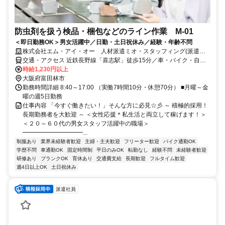
防虫剤を扱う検品・梱包などのライン作業 M-01
＜即日勤務OK＞男女活躍中／日勤・土日祝休み／経験・年齢不問
株式会社エム・アイ・オー 人材派遣ミオ・スタッフィング(派遣先:
大阪府富田林市)
交通・アクセス 近鉄長野線「喜志駅」徒歩15分／車・バイク・自転
車通勤OK
時給1,230円以上
大阪府富田林市
勤務時間詳細 8:40～17:00 （実働7時間10分・休憩70分） ■月曜～金
曜の週5日勤務
仕事内容 「今すぐ働きたい！」そんな方に必見☆彡 ～ 積極的採用！
長期勤務者を大歓迎 ～ ＜女性応援＊私生活と両立して稼げます！＞
＜２０～６０代の男女スタッフ活躍中の職場＞
━━━━━━━━━━...
制服あり
業界未経験者歓迎
主婦・主夫歓迎
フリーター歓迎
バイク通勤OK
学歴不問
車通勤OK
固定時間制
平日のみOK
転勤なし
経験不問
未経験者歓迎
研修あり
ブランクOK
育休あり
交通費支給
長期歓迎
フルタイム歓迎
週4日以上OK
土日祝休み
派遣社員