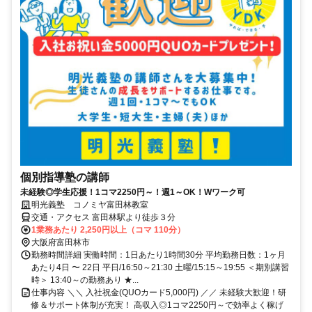
個別指導塾の講師
未経験◎学生応援！1コマ2250円～！週1～OK！Wワーク可
明光義塾 コノミヤ富田林教室
交通・アクセス 富田林駅より徒歩３分
1業務あたり 2,250円以上（コマ 110分）
大阪府富田林市
勤務時間詳細 実働時間：1日あたり1時間30分 平均勤務日数：1ヶ月
あたり4日 〜 22日 平日/16:50～21:30 土曜/15:15～19:55 ＜期別講習
時＞ 13:40～の勤務あり ★...
仕事内容 ＼＼ 入社祝金(QUOカード5,000円) ／／ 未経験大歓迎！研
修＆サポート体制が充実！ 高収入◎1コマ2250円～で効率よく稼げ