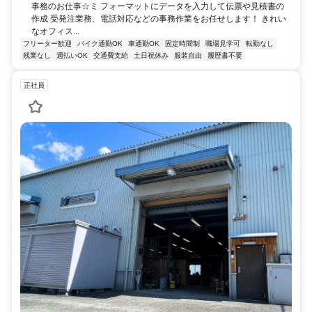
事務のお仕事☆ミ フォーマットにデータを入力して伝票や見積書の
作成 受発注業務、電話対応などの事務作業をお任せします！ きれい
なオフィス...
フリーター歓迎
バイク通勤OK
車通勤OK
固定時間制
職場見学可
転勤なし
残業なし
週払いOK
交通費支給
土日祝休み
服装自由
履歴書不要
正社員