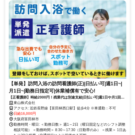
【単発】訪問入浴の訪問看護師(正)|日払い可|週1日~|
月1日~|勤務日指定可|休業補償有で安心!
【正看護師】時給2000円！残業代は別途支給|日払い可|週1日や月1回～
の単発勤務OK|即日勤務可能|1日8hのスポットワーク|Wワーク歓迎！
東山株式会社
【富田林西口駅】(17954-139-9)
アクセス: 近鉄長野線【富田林西口駅】徒歩4分 ※車通勤：不可
日給16,000円
大阪府富田林市
勤務時間・曜日: ＜勤務日数＞ 週1～2日（曜日固定などのシフト調整
相談可能） ＜勤務時間＞ 8:30～17:30（日勤帯のみ） ＜残業＞ 1日あ