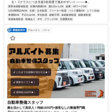
る！ 1クラスにつき生徒3名程度で進めやすい☆ ―――■...
業界未経験者歓迎
扶養内勤務OK
週1日からOK
副業・WワークOK
1日4時間以内OK
主婦・主夫歓迎
フリーター歓迎
バイク通勤OK
シフト自由
車通勤OK
平日のみOK
学生歓迎
経験不問
未経験者歓迎
経験者歓迎
有資格者歓迎
研修あり
夕方
ブランクOK
交通費支給
アルバイト・パート
自動車整備スタッフ
腕を活かして高収入！時給1600円×接客なしの整備専門職