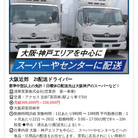
大阪近郊 2t配送ドライバー
要準中型以上の免許！日曜休◎配送先は大阪神戸のスーパーなど！
清華実業株式会社(営業所 第一車庫)
交通・アクセス 近鉄｢富田林｣駅より車で3分
月給300,000円～330,000円
大阪府富田林市
勤務時間詳細 実働時間：1日あたり8時間 〜 10時間 平均勤務日数：1
ヶ月あたり22日 〜 26日 ＜勤務時間＞ 5:00～17:00の間で8ｈ～10h
程度 ◆早出・遅出あり(配送先による) ※...
仕事内容 大阪・神戸エリアを中心に、 スーパーやセンターなどへの
食品・日用品の配送をお任せします。 景気に左右されにくい商材の