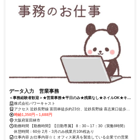
データ入力 営業事務
＜事務経験者歓迎＞★営業事務★平日のみ★残業なし★ネイルOK★キレ
イな職場★アットホームな職場環境★
株式会社パワーキャスト
アクセス 近鉄長野線 富田林徒歩約23分、近鉄長野線 喜志東口徒歩約
26分、近鉄長野線 富田林西口徒歩約30分 最寄り駅：富田林駅～車9
時給1,350円～1,688円
分
大阪府富田林市
勤務時間 【勤務時間】【日勤専属】 8：30～17：30（実働8時間）
休憩時間：60分 2月・3月のみ残業月10h程あり
仕事内容 お仕事内容☆ミ オフィス家具を製造している企業での営業