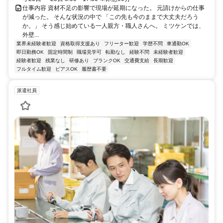
仕事内容 資材不足の影響で現場が延期になった。 元請けからの仕事
が減った。 そんな状況の中で 「この先も今のままで大丈夫だろう
か。」 そう感じ始めている一人親方・職人さんへ。 ミツケンでは、
外壁...
業界未経験者歓迎
資格取得支援あり
フリーター歓迎
学歴不問
車通勤OK
即日勤務OK
固定時間制
職場見学可
転勤なし
経験不問
未経験者歓迎
経験者歓迎
残業なし
研修あり
ブランクOK
交通費支給
長期歓迎
フルタイム歓迎
ピアスOK
履歴書不要
派遣社員