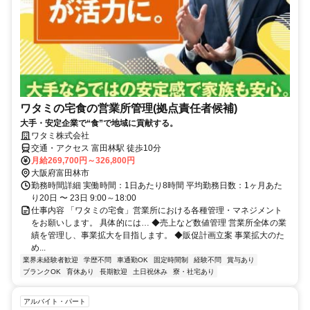
ワタミの宅食の営業所管理(拠点責任者候補)
大手・安定企業で“食”で地域に貢献する。
ワタミ株式会社
交通・アクセス 富田林駅 徒歩10分
月給269,700円～326,800円
大阪府富田林市
勤務時間詳細 実働時間：1日あたり8時間 平均勤務日数：1ヶ月あた
り20日 〜 23日 9:00～18:00
仕事内容 「ワタミの宅食」営業所における各種管理・マネジメント
をお願いします。 具体的には… ◆売上など数値管理 営業所全体の業
績を管理し、事業拡大を目指します。 ◆販促計画立案 事業拡大のた
め...
業界未経験者歓迎
学歴不問
車通勤OK
固定時間制
経験不問
賞与あり
ブランクOK
育休あり
長期歓迎
土日祝休み
寮・社宅あり
アルバイト・パート