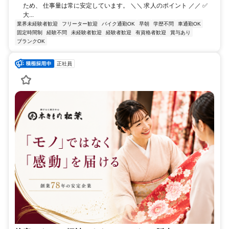
ため、 仕事量は常に安定しています。 ＼＼ 求人のポイント ／／ ✅
大...
業界未経験者歓迎
フリーター歓迎
バイク通勤OK
早朝
学歴不問
車通勤OK
固定時間制
経験不問
未経験者歓迎
経験者歓迎
有資格者歓迎
賞与あり
ブランクOK
正社員