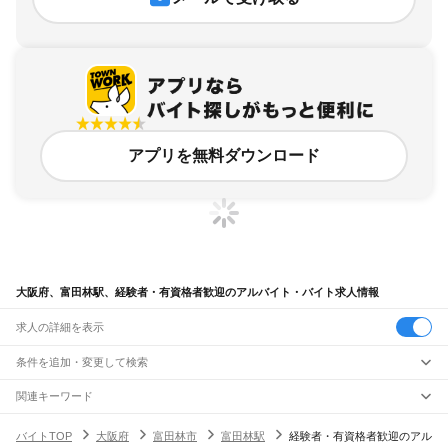
アプリを無料ダウンロード
大阪府、富田林駅、経験者・有資格者歓迎のアルバイト・バイト求人情報
求人の詳細を表示
条件を追加・変更して検索
市区町村を追加・変更
関連キーワード
完全在宅ワーク 全国
シール貼り 在宅
現在地周辺
ガチャガチャ
犬カフェ
大阪府
駅を追加・変更
バイトTOP
大阪府
富田林市
富田林駅
経験者・有資格者歓迎のアル
大阪府
すべて