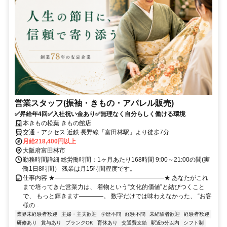
営業スタッフ(振袖・きもの・アパレル販売)
✅昇給年4回✅入社祝い金あり✅無理なく自分らしく働ける環境
本きもの松葉 きもの館店
交通・アクセス 近鉄 長野線「富田林駅」より徒歩7分
月給218,400円以上
大阪府富田林市
勤務時間詳細 総労働時間：1ヶ月あたり168時間 9:00～21:00の間(実
働1日8時間） 残業は月15時間程度です。
仕事内容 ★――――――――――――――――――★ あなたがこれ
まで培ってきた営業力は、 着物という“文化的価値”と結びつくこと
で、 もっと輝きます――――。 数字だけでは味わえなかった、 “お客
様の...
業界未経験者歓迎
主婦・主夫歓迎
学歴不問
経験不問
未経験者歓迎
経験者歓迎
研修あり
賞与あり
ブランクOK
育休あり
交通費支給
駅近5分以内
シフト制