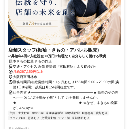
店舗スタッフ(振袖・きもの・アパレル販売)
✅昇給年4回✅入社祝金30万円✅無理なく自分らしく働ける環境
本きもの松葉 きもの館店
交通・アクセス 近鉄 長野線「富田林駅」より徒歩7分
月給267,150円以上
大阪府富田林市
勤務時間詳細 総労働時間：1ヶ月あたり168時間 9:00～21:00の間(実
働1日8時間） 残業は月15時間程度です。
仕事内容 ★――――――――――――――――――★ 販売のその先
へ―― 次は“店を動かす側”として 力を発揮しませんか。
★――――――――――――――――――★ ≪なぜ、本きもの松葉
がいいのか≫ ...
主婦・主夫歓迎
学歴不問
未経験者歓迎
経験者歓迎
研修あり
賞与あり
ブランクOK
育休あり
交通費支給
シフト制
長期休暇あり
同じ企業の求人