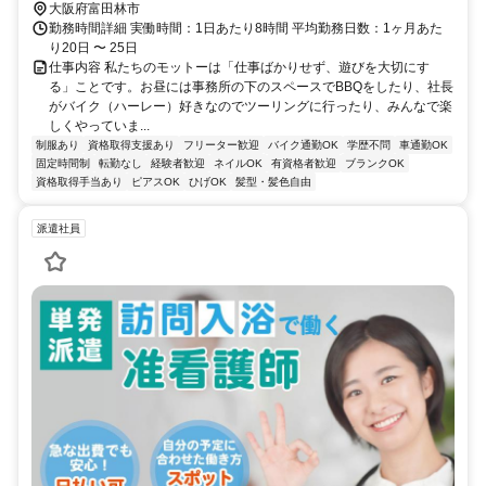
大阪府富田林市
勤務時間詳細 実働時間：1日あたり8時間 平均勤務日数：1ヶ月あた
り20日 〜 25日
仕事内容 私たちのモットーは「仕事ばかりせず、遊びを大切にす
る」ことです。お昼には事務所の下のスペースでBBQをしたり、社長
がバイク（ハーレー）好きなのでツーリングに行ったり、みんなで楽
しくやっていま...
制服あり
資格取得支援あり
フリーター歓迎
バイク通勤OK
学歴不問
車通勤OK
固定時間制
転勤なし
経験者歓迎
ネイルOK
有資格者歓迎
ブランクOK
資格取得手当あり
ピアスOK
ひげOK
髪型・髪色自由
派遣社員