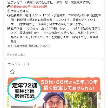
アクセス: ・橘電工株式会社本社 →最寄り駅：京阪電鉄私市駅
月給360,000円～505,000円
大阪府交野市
勤務時間・曜日: 8:00 ～ 17:00 ・実働時間：7時間30分/日 平均残業時
間：10時間 ※基本的に残業が発生しないよう、業務を組んでいま
す。 （繁忙期には一部残業が発生する事もございますが...
仕事内容: 「今のまま、あと10年働けるか…」 「好きで始めた仕事だ
けど、最近は惰性かも」 そんな気持ちを持つ方に、体験・対話から
始められる新しい求人のカタチを提案します。 橘電工では、実務経
験者...
急募
固定時間制
残業なし
昇給あり
同じ企業の求人
アルバイト・パート