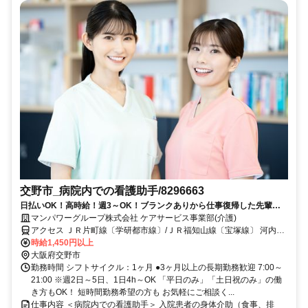
交野市_病院内での看護助手/8296663
日払いOK！高時給！週3～OK！ブランクありから仕事復帰した先輩や
ミドル世代も多数活躍中♪
マンパワーグループ株式会社 ケアサービス事業部(介護)
アクセス ＪＲ片町線〔学研都市線〕/ＪＲ福知山線〔宝塚線〕 河内磐
船徒歩約5分、京阪交野線 河内森出入口1徒歩約8分、京阪交野線 私
時給1,450円以上
市徒歩約20分 車・バイク通勤OK（派遣先による）
大阪府交野市
勤務時間 シフトサイクル：1ヶ月 ●3ヶ月以上の長期勤務歓迎 7:00～
21:00 ※週2日～5日、1日4h～OK 「平日のみ」「土日祝のみ」の働
き方もOK！ 短時間勤務希望の方も お気軽にご相談く...
仕事内容 ＜病院内での看護助手＞ 入院患者の身体介助（食事、排