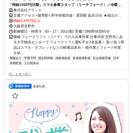
「時給1500円|日勤」スマホ倉庫スタッフ（リーチフォーク）／冷暖房
完備／20代～50代男女活躍！
株式会社グランド
交通アクセス <最寄駅>JR学研都市線：星田駅 徒歩10分 ★地元の方
歓迎！自転車・原付通勤OK（無料駐車場）
時給1,500円以上
大阪府交野市
勤務曜日・時間 9：00～17：30(日勤) 実働7.5時間/休憩60分
職種 フォークリフト（リーチ）での入出庫作業 仕事内容 交野市にあ
る大手物流センターで フォークリフト運転手を2名急募！ 取り扱う商
品はスマホ・タブレットなどの軽量品多め！ 軽作業とフォーク作業
を組...
制服あり
学歴不問
固定時間制
経験者歓迎
有資格者歓迎
社会保険完備
日中
長期歓迎
土日祝休み
同じ企業の求人
派遣社員