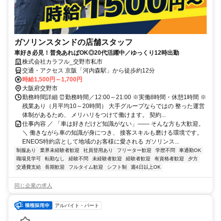
ガソリンスタンドの店舗スタッフ
車好き必見！普免あればOK◎20代活躍中／ゆっくり12時出勤
株式会社カラフル_交野市私市
交通・アクセス 京阪「河内森駅」から徒歩約12分
時給1,500円～1,700円
大阪府交野市
勤務時間詳細 ⏰勤務時間／12:00～21:00 ※実働8時間・休憩1時間 ※
残業あり（月平均10～20時間） 大手グループならではの 整った運営
体制があるため、 メリハリをつけて働けます。 契約...
仕事内容 ／ 「車は好きだけど知識がない」―― そんな方も大歓迎。
＼ 働きながら車の知識が身につき、 接客スキルも磨ける環境です。
ENEOS特約店として地域のお客様に愛される ガソリンス...
制服あり
業界未経験者歓迎
社員登用あり
フリーター歓迎
学歴不問
車通勤OK
職場見学可
転勤なし
経験不問
未経験者歓迎
経験者歓迎
有資格者歓迎
夕方
交通費支給
長期歓迎
フルタイム歓迎
シフト制
週4日以上OK
同じ企業の求人
アルバイト・パート