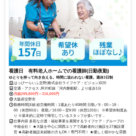
看護日 有料老人ホームでの看護師(日勤夜勤)
ゆとりを持って向き合える。時間に追われない看護。週休3日制
はっぴーらいふ交野(株式会社ライフケア・ビジョン)020
交通・アクセス JR片町線「河内磐船駅」より徒歩1分
月給299,800円～316,000円
大阪府交野市
勤務時間詳細 総労働時間：1週あたり40時間 日勤／9：00～18：
00（休憩60分） 夜勤／16:00～翌9:00（休憩120分） ※希望休制度あ
り ※基本的に定時で帰宅しているスタッフが多いです...
仕事内容 多彩な介護・福祉事業を展開するライフケア・グループの
中核会社！ ★大阪を中心に関西エリアで高齢者向け施設を27施設運
営 ★高齢者施設未経験の方もOK！専門不問！ ★優しく穏やかな雰囲