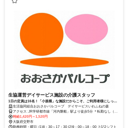
生協運営デイサービス施設の介護スタッフ
1日の定員は16名！「小規模」な施設だからこそ、ご利用者様にしっか
り寄り添える職場です◎昇給年1回・賞与年2回
生活協同組合おおさかパルコープ デイサービスいわふねの森
アクセス: JR学研都市線「河内磐船」駅より徒歩5分 ＊転勤なし（希
望者は別の施設への異動もOK） ＊U・Iターン歓迎
時給1,420円～1,520円
大阪府交野市
勤務時間・曜日: (1)8：30～17：30 (2)9：00～18：00 上記2シフト