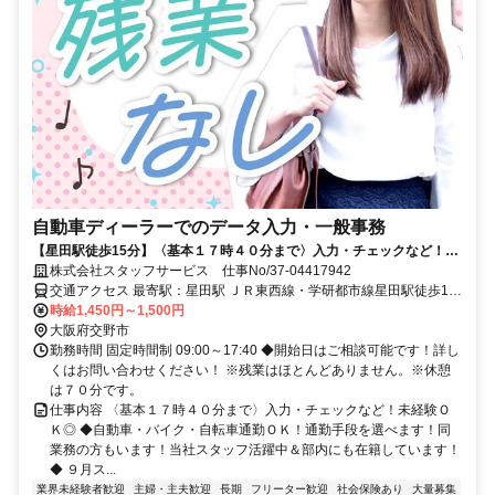
自動車ディーラーでのデータ入力・一般事務
【星田駅徒歩15分】〈基本１７時４０分まで〉入力・チェックなど！未
経験ＯＫ◎
株式会社スタッフサービス 仕事No/37-04417942
交通アクセス 最寄駅：星田駅 ＪＲ東西線・学研都市線星田駅徒歩15
分 車通勤可能
時給1,450円～1,500円
大阪府交野市
勤務時間 固定時間制 09:00～17:40 ◆開始日はご相談可能です！詳し
くはお問い合わせください！ ※残業はほとんどありません。※休憩
は７０分です。
仕事内容 〈基本１７時４０分まで〉入力・チェックなど！未経験Ｏ
Ｋ◎ ◆自動車・バイク・自転車通勤ＯＫ！通勤手段を選べます！同
業務の方もいます！当社スタッフ活躍中＆部内にも在籍しています！
◆ ９月ス...
業界未経験者歓迎
主婦・主夫歓迎
長期
フリーター歓迎
社会保険あり
大量募集