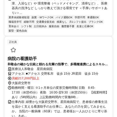
泄、入浴など）や 環境整備（ベッドメイキング、清掃など）、 医療
器具の洗浄など しっかり教えて頂ける環境です ＜手厚いサポートあ
り♪＞...
業界未経験者歓迎
副業・WワークOK
バイク通勤OK
学歴不問
車通勤OK
職場見学可
経験不問
交通費全額支給
残業なし
月1シフト提出
ブランクOK
育休あり
シフト制
土日祝休み
服装自由
履歴書不要
友達と応募OK
髪型・髪色自由
正社員
病院の看護助手
和敬会の確かな伝統と頼れる先輩の指導で、多職種連携によるスキルア
ップを実現し、成長を実感しませんか。
医療法人和敬会 星田南病院
アクセス: ■アクセス 交野私市 徒歩 15分 JR星田 徒歩 15分
月給217,200円以上
大阪府交野市
勤務時間・曜日: ※1ヶ月単位の変形労働時間制 日勤 8:45-
17:00（休憩45分） 夜勤 16:00-翌9:30（休憩150分） 【残業時間】
あり（5時間以内） 上記勤務時間内で実働8時...
仕事内容: 緑豊かな大阪府交野市、星田南病院で、患者様の療養生活
を温かく支える看護助手のお仕事に、あなたの力を貸してみません
か。 当院の一般病棟（60床）では、患者様お一人おひとりに寄り添
い、きめ...