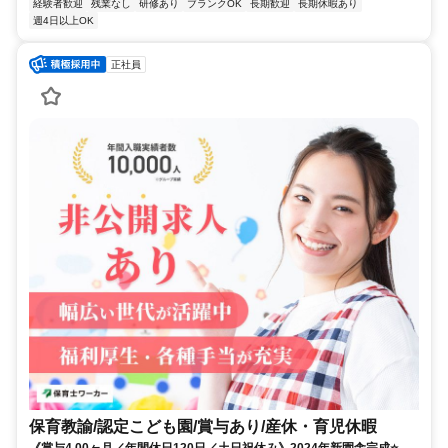
経験者歓迎
残業なし
研修あり
ブランクOK
長期歓迎
長期休暇あり
週4日以上OK
正社員
保育教諭/認定こども園/賞与あり/産休・育児休暇