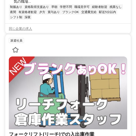
気の職場...
制服あり
資格取得支援あり
早朝
学歴不問
職場見学可
経験者歓迎
残業なし
夜間
有資格者歓迎
夕方
賞与あり
ブランクOK
交通費支給
駅近5分以内
シフト制
深夜
同じ企業の求人
派遣社員
フォークリフト(リーチ)での入出庫作業