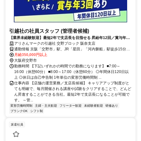
引越社の社員スタッフ (管理者候補)
【業界未経験歓迎】最短2年で支店長を目指せる 昇給年12回／賞与年3
回／その他手当など大手ならではの福利厚生多数あり
アリさんマークの引越社 交野ブロック 阪奈支店
通勤情報 京阪「交野市」駅、JR「星田」「河内磐船」駅徒歩15分※
駅より送迎あり
月給350,000円以上
大阪府交野市
勤務時間 【下記いずれかの時間での勤務になります】 ■7:00～
16:00（休憩60分） ■8:00～17:00（休憩60分） ◎年間休日120日以
上 ◎休日は自己申告制 1年単位の変形労働時間制 ...
仕事内容 【店舗の運営業務／支店長候補】 キャリアアップ制度がと
ても明確で、毎月開催される講座や試験をクリアすることで、どんど
ん昇進することができる当社。最短2年で支店長になることが可能で
す。 ～管...
変形労働時間制
主婦・主夫歓迎
フリーター歓迎
未経験者歓迎
研修あり
ブランクOK
シフト制
派遣社員