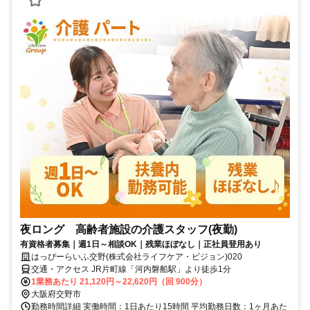
夜ロング 高齢者施設の介護スタッフ(夜勤)
有資格者募集｜週1日～相談OK｜残業ほぼなし｜正社員登用あり
はっぴーらいふ交野(株式会社ライフケア・ビジョン)020
交通・アクセス JR片町線「河内磐船駅」より徒歩1分
1業務あたり 21,120円～22,620円（回 900分）
大阪府交野市
勤務時間詳細 実働時間：1日あたり15時間 平均勤務日数：1ヶ月あた