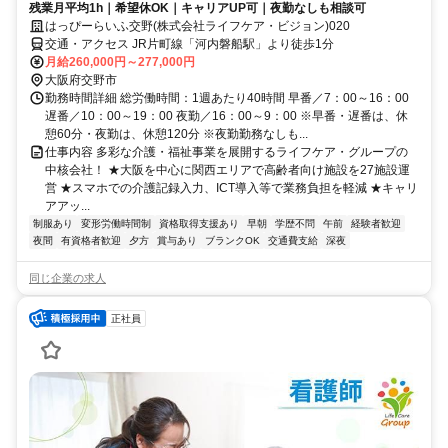
残業月平均1h｜希望休OK｜キャリアUP可｜夜勤なしも相談可
はっぴーらいふ交野(株式会社ライフケア・ビジョン)020
交通・アクセス JR片町線「河内磐船駅」より徒歩1分
月給260,000円～277,000円
大阪府交野市
勤務時間詳細 総労働時間：1週あたり40時間 早番／7：00～16：00
遅番／10：00～19：00 夜勤／16：00～9：00 ※早番・遅番は、休
憩60分・夜勤は、休憩120分 ※夜勤勤務なしも...
仕事内容 多彩な介護・福祉事業を展開するライフケア・グループの
中核会社！ ★大阪を中心に関西エリアで高齢者向け施設を27施設運
営 ★スマホでの介護記録入力、ICT導入等で業務負担を軽減 ★キャリ
アアッ...
制服あり
変形労働時間制
資格取得支援あり
早朝
学歴不問
午前
経験者歓迎
夜間
有資格者歓迎
夕方
賞与あり
ブランクOK
交通費支給
深夜
同じ企業の求人
正社員