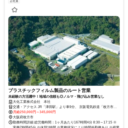
正社員
プラスチックフィルム製品のルート営業
未経験の方活躍中！地域の信頼も◎ノルマ・飛び込み営業なし
大化工業株式会社 本社
交通・アクセス JR「津田駅」より車9分、 京阪電気鉄道「枚方市
駅」より車14分
月給250,000円～345,000円
大阪府枚方市
勤務時間詳細 総労働時間：1ヶ月あたり167時間4分 8:30～17:15 ※
実働7時間45分 ※休憩1時間 ※業務状況により時間外勤務あり ※残業