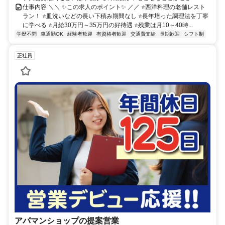
仕事内容 ＼＼ ✨この求人のポイント✨ ／／ ⭐西洋料理の老舗レスト
ラン！ ⭐皿洗いなどの長い下積み期間なし ⭐長年培った調理法を丁寧
に学べる ⭐月給30万円～35万円の好待遇 ⭐残業は月10～40時...
学歴不問
車通勤OK
経験者歓迎
有資格者歓迎
交通費支給
長期歓迎
シフト制
正社員
アパマンショップの提案営業