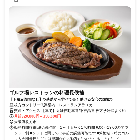
ゴルフ場レストランの料理長候補
【下積み期間なし】✨基礎から学べて長く働ける安心の環境✨
枚方カントリー倶楽部内 レストランアラスカ
交通・アクセス 【車で】近畿自動車道/阪神高速 枚方学研ICより約10
分程度
月給320,000円～350,000円
大阪府枚方市
勤務時間詳細 総労働時間：1ヶ月あたり170時間 6:00～18:00の間で
シフト制 ■シフトに関しては事前に調整可能です ■繁忙期（特にゴル
フ大会開催日など）は早朝からの勤務が中心となることがござ...