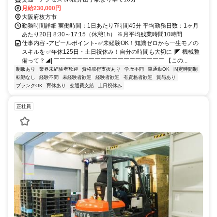
月給230,000円
大阪府枚方市
勤務時間詳細 実働時間：1日あたり7時間45分 平均勤務日数：1ヶ月
あたり20日 8:30～17:15（休憩1h） ※月平均残業時間10時間
仕事内容 -アピールポイント- ✅未経験OK！知識ゼロから一生モノの
スキルを ✅年休125日・土日祝休み！自分の時間も大切に |◤ 機械整
備って？◢| ￣￣￣￣￣￣￣￣￣￣￣￣￣￣￣￣￣￣￣ 【この...
制服あり
業界未経験者歓迎
資格取得支援あり
学歴不問
車通勤OK
固定時間制
転勤なし
経験不問
未経験者歓迎
経験者歓迎
有資格者歓迎
賞与あり
ブランクOK
育休あり
交通費支給
土日祝休み
正社員