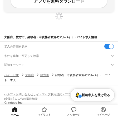
アプリを無料ダウンロード
大阪府、枚方市、経験者・有資格者歓迎のアルバイト・バイト求人情報
求人の詳細を表示
条件を追加・変更して検索
市区町村を追加・変更
関連キーワード
大阪府 枚方市 初心者歓迎
大阪府 枚方市 主婦・主夫歓迎 内職
大阪府
駅を追加・変更
バイトTOP
大阪府
枚方市
経験者・有資格者歓迎のアルバイト・バイ
大阪府 枚方市 未経験歓迎
大阪府 枚方市 留学生歓迎
大阪府 枚方市 学生歓迎 さと
大阪府
すべて
ト・求人
大阪市
すべて
職種を追加・変更
JR京都線
都島区
福島区
此花区
西区
港区
大正区
天王寺区
浪速区
西淀川区
東淀川区
東成区
島本駅
高槻駅
摂津富田駅
JR総持寺駅
茨木駅
千里丘駅
岸辺駅
吹田駅
東淀川駅
飲食・フードサービス
生野区
旭区
城東区
阿倍野区
住吉区
東住吉区
西成区
淀川区
鶴見区
住之江区
特徴を追加・変更
新大阪駅
大阪駅
飲食・フードサービス
平野区
北区
中央区
すべて
ヘルプ・お問い合わせ
サイトマップ
利用規約・プライバシーポリシー
新着求人を受け取る
ホールスタッフ
キッチンスタッフ
皿洗い・洗い場
精肉・鮮魚加工
給食調理
人気
[企業]求人広告の掲載相談
JR神戸線(大阪～神戸)
堺市
すべて
雇用形態を追加・変更
パン屋（ベーカリー）
フードカウンター販売員
バー（BAR）・バーテンダー
日払いOK
高校生歓迎
学生歓迎
深夜の仕事
髪型・髪色自由
ひげOK
ネイルOK
大阪駅
塚本駅
堺区
中区
東区
西区
南区
北区
美原区
飲食店補助（開店・閉店準備）
飲食店（店長・マネージャー）
ピアスOK
アルバイト・パート
履歴書不要
オープニングスタッフ
留学生・外国人活躍中
都道府県を変更
営業・販売
大和路線
岸和田市
豊中市
池田市
吹田市
泉大津市
高槻市
貝塚市
守口市
枚方市
茨木市
勤務期間
正社員
ホーム
マイリスト
メッセージ
マイページ
河内堅上駅
高井田駅
柏原駅
志紀駅
八尾駅
久宝寺駅
加美駅
平野駅
東部市場前駅
営業・販売
すべて
八尾市
泉佐野市
富田林市
寝屋川市
河内長野市
松原市
大東市
和泉市
箕面市
短期
契約社員
単発・1日OK
長期
期間限定（春夏冬休み等）