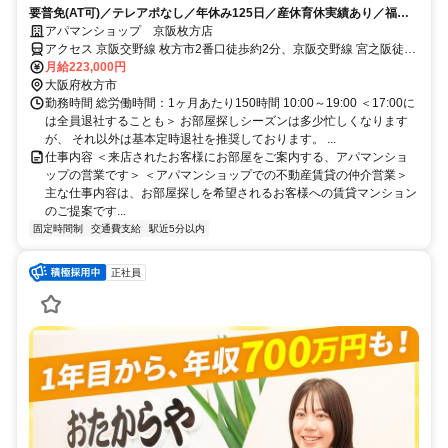
要普免(AT可)／テレアポなし／年休み125日／産休育休実績あり／福利
厚生充実
アパマンショップ 京阪枚方店
アクセス 京阪交野線 枚方市2番口徒歩約2分、京阪交野線 宮之阪徒歩
約12分、京阪本線 枚方公園徒歩約13分 京阪本線「枚方市駅」より徒
月給223,000円
歩2分
大阪府枚方市
勤務時間 総労働時間：1ヶ月あたり150時間 10:00～19:00 ＜17:00に
は全員退社することも＞ お部屋探しシーズンは多少忙しくなります
が、 それ以外は基本定時退社を推奨しております。 ...
仕事内容 ＜来店されたお客様にお部屋をご案内する、アパマンショ
ップの営業です＞ ＜アパマンショップでの不動産賃貸の仲介営業＞
主な仕事内容は、お部屋探しを希望されるお客様への賃貸マンション
のご提案です...
固定時間制
交通費支給
駅近5分以内
正社員