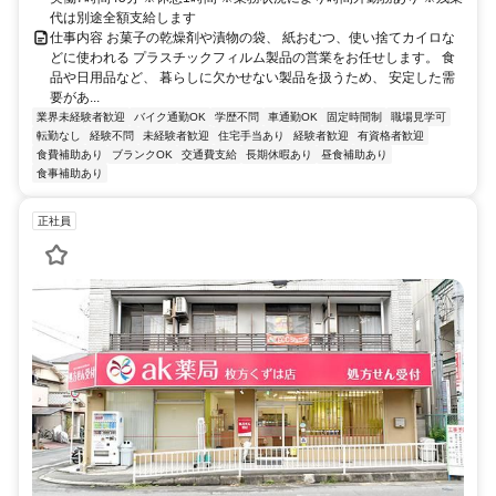
代は別途全額支給します
仕事内容 お菓子の乾燥剤や漬物の袋、 紙おむつ、使い捨てカイロな
どに使われる プラスチックフィルム製品の営業をお任せします。 食
品や日用品など、 暮らしに欠かせない製品を扱うため、 安定した需
要があ...
業界未経験者歓迎
バイク通勤OK
学歴不問
車通勤OK
固定時間制
職場見学可
転勤なし
経験不問
未経験者歓迎
住宅手当あり
経験者歓迎
有資格者歓迎
食費補助あり
ブランクOK
交通費支給
長期休暇あり
昼食補助あり
食事補助あり
正社員