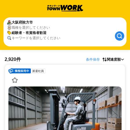
大阪府
枚方市
職種を選択してください
経験者・有資格者歓迎
キーワードを選択してください
2,920件
条件保存
関連度順
派遣社員