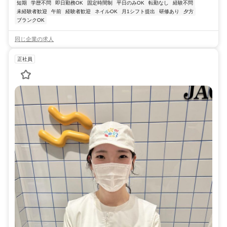
短期
学歴不問
即日勤務OK
固定時間制
平日のみOK
転勤なし
経験不問
未経験者歓迎
午前
経験者歓迎
ネイルOK
月1シフト提出
研修あり
夕方
ブランクOK
同じ企業の求人
正社員