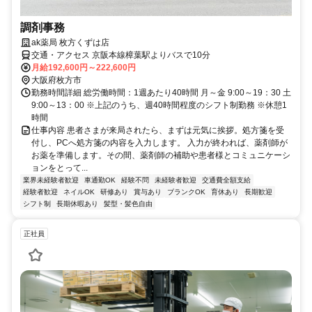
調剤事務
ak薬局 枚方くずは店
交通・アクセス 京阪本線樟葉駅よりバスで10分
月給192,600円～222,600円
大阪府枚方市
勤務時間詳細 総労働時間：1週あたり40時間 月～金 9:00～19：30 土
9:00～13：00 ※上記のうち、週40時間程度のシフト制勤務 ※休憩1
時間
仕事内容 患者さまが来局されたら、まずは元気に挨拶。処方箋を受
付し、PCへ処方箋の内容を入力します。 入力が終われば、薬剤師が
お薬を準備します。その間、薬剤師の補助や患者様とコミュニケーシ
ョンをとって...
業界未経験者歓迎
車通勤OK
経験不問
未経験者歓迎
交通費全額支給
経験者歓迎
ネイルOK
研修あり
賞与あり
ブランクOK
育休あり
長期歓迎
シフト制
長期休暇あり
髪型・髪色自由
正社員