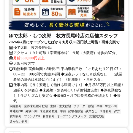
ゆで太郎・もつ次郎 枚方長尾峠店の店舗スタッフ
2026年7月にオープンしたばかり★月収38万円以上可能！研修充実で未
経験でも安心◎深夜勤務なし＆残業なし！
ゆで太郎 枚方長尾峠店
アクセス ＪＲ片町線〔学研都市線〕 長尾（大阪府）徒歩約37分、Ｊ
Ｒ片町線〔学研都市線〕 松井山手西口徒歩約43分、京阪本線 樟葉徒
月給330,000円以上
歩約44分 【車通勤可】樟葉駅よりバス「高野道」バス停下車徒歩4分
大阪府枚方市
／長尾駅よりバス「家具町一丁目」バス停下車徒歩6分
勤務時間 実働時間：8時間/日 平均勤務日数：1ヶ月あたり21日 07：
00～22：00の間で実働8時間 ◆深夜シフトなし＆残業なし！ （残業
希望の場合は相談に応じます） 《勤務例》 ・早朝スタ...
仕事内容 【長く安定して働ける環境です♪】 ◆月収38万円以上可能！
頑張りを評価◎ ◆未経験・無資格OK！研修制度充実♪ ◆深夜勤務な
し！生活リズムも安定☆ ◆最短3ヶ月で店長昇格の実績あり！ ◆景
気...
制服あり
業界未経験者歓迎
主婦・主夫歓迎
フリーター歓迎
早朝
学歴不問
車通勤OK
経験不問
未経験者歓迎
午前
経験者歓迎
残業なし
研修あり
夕方
賞与あり
ブランクOK
育休あり
オープニングスタッフ
交通費支給
まかないあり