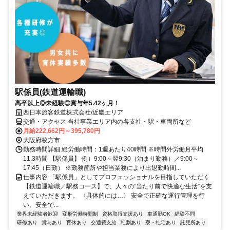
駅係員(鉄道運輸職)
高卒以上◎未経験◎賞与年5.42ヶ月！
西日本旅客鉄道株式会社/近畿エリア
交通・アクセス 当社事業エリア内の各支社・駅・車両所など
月給222,662円～395,780円
大阪府枚方市
勤務時間詳細 総労働時間：1週あたり40時間 ※時間外労働月平均
11.3時間 【駅係員】 例）9:00～翌9:30（泊まり勤務）／9:00～
17:45（日勤） ※勤務箇所や担当業務により出退勤時間...
仕事内容 「駅係員」としてプロフェッショナルを目指していただく
【鉄道運輸職／駅務コース】で、人々の“当たり前で快適な生活”を支
えていただきます。 〈具体的には…〉 安全で正確な運行管理を行
い、安全で...
業界未経験者歓迎
変形労働時間制
資格取得支援あり
車通勤OK
経験不問
研修あり
賞与あり
育休あり
交通費支給
社割あり
寮・社宅あり
託児所あり