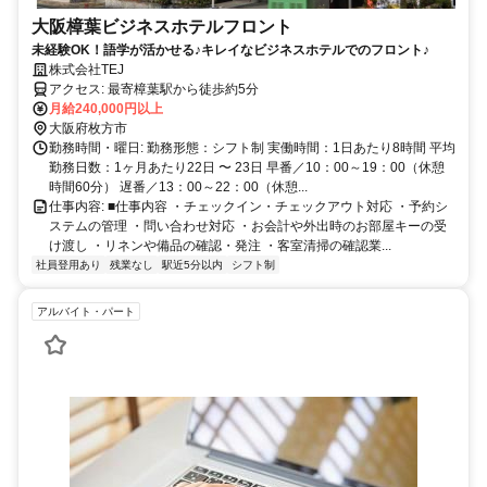
大阪樟葉ビジネスホテルフロント
未経験OK！語学が活かせる♪キレイなビジネスホテルでのフロント♪
株式会社TEJ
アクセス: 最寄樟葉駅から徒歩約5分
月給240,000円以上
大阪府枚方市
勤務時間・曜日: 勤務形態：シフト制 実働時間：1日あたり8時間 平均
勤務日数：1ヶ月あたり22日 〜 23日 早番／10：00～19：00（休憩
時間60分） 遅番／13：00～22：00（休憩...
仕事内容: ■仕事内容 ・チェックイン・チェックアウト対応 ・予約シ
ステムの管理 ・問い合わせ対応 ・お会計や外出時のお部屋キーの受
け渡し ・リネンや備品の確認・発注 ・客室清掃の確認業...
社員登用あり
残業なし
駅近5分以内
シフト制
アルバイト・パート