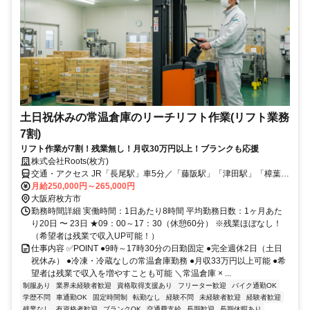
土日祝休みの常温倉庫のリーチリフト作業(リフト業務
7割)
リフト作業が7割！残業無し！月収30万円以上！ブランクも応援
株式会社Roots(枚方)
交通・アクセス JR「長尾駅」車5分／「藤阪駅」「津田駅」「樟葉
駅」「枚方市駅」「牧野駅」「松井山手駅」からも車で10分以内に
月給250,000円～265,000円
大阪府枚方市
勤務時間詳細 実働時間：1日あたり8時間 平均勤務日数：1ヶ月あた
り20日 〜 23日 ★09：00～17：30（休憩60分） ※残業ほぼなし！
（希望者は残業で収入UP可能！）
仕事内容 ✅POINT ●9時～17時30分の日勤固定 ●完全週休2日（土日
祝休み） ●冷凍・冷蔵なしの常温倉庫勤務 ●月収33万円以上可能 ●希
望者は残業で収入を増やすことも可能 ＼常温倉庫 × ...
制服あり
業界未経験者歓迎
資格取得支援あり
フリーター歓迎
バイク通勤OK
学歴不問
車通勤OK
固定時間制
転勤なし
経験不問
未経験者歓迎
経験者歓迎
残業なし
有資格者歓迎
ブランクOK
交通費支給
長期歓迎
長期休暇あり