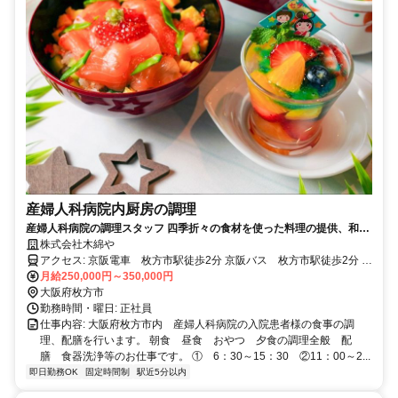
産婦人科病院内厨房の調理
産婦人科病院の調理スタッフ 四季折々の食材を使った料理の提供、和
食、イタリアン、フレンチ、中華と様々な調理にチャレンジできます。
株式会社木綿や
30代女性も活躍中！
アクセス: 京阪電車 枚方市駅徒歩2分 京阪バス 枚方市駅徒歩2分 自
転車 バイク通勤可 （指定駐輪場あり）
月給250,000円～350,000円
大阪府枚方市
勤務時間・曜日: 正社員
仕事内容: 大阪府枚方市内 産婦人科病院の入院患者様の食事の調
理、配膳を行います。 朝食 昼食 おやつ 夕食の調理全般 配
膳 食器洗浄等のお仕事です。 ① 6：30～15：30 ②11：00～2...
即日勤務OK
固定時間制
駅近5分以内