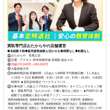
買取専門店おたからやの店舗運営
◆未経験９割◆販売接客経験も活かせる◆残業なし◆転勤なし
おたからや 長尾口店
交通・アクセス JR学研都市線 長尾駅 徒歩３分
月給270,000円～400,000円
大阪府枚方市
勤務時間詳細 実働時間：1日あたり8時間 平均勤務日数：1ヶ月あた
り19日 〜 21日 勤務時間：9:30～19:00（日：9:30～18:00） ※休憩1
時間半 ★原則定時退社 ワークライフバラ...
仕事内容 ＼大阪エリア6月から順次OPEN／ オープニングスタッフ募
集！ 買取専門店『おたからや』で働く魅力をご紹介！ ★POINT.01 未
経験でも役職就く前から年収アップ！ ―――――――――...
業界未経験者歓迎
資格取得支援あり
フリーター歓迎
学歴不問
車通勤OK
職場見学可
転勤なし
経験不問
未経験者歓迎
住宅手当あり
交通費全額支給
午前
経験者歓迎
残業なし
有資格者歓迎
研修あり
夕方
賞与あり
ブランクOK