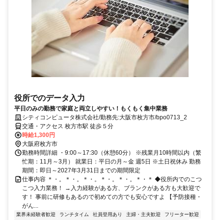
役所でのデータ入力
平日のみの勤務で家庭と両立しやすい！もくもく集中業務
シティコンピュータ株式会社/勤務先:大阪市枚方市/bpo0713_2
交通・アクセス 枚方市駅 徒歩５分
時給1,300円
大阪府枚方市
勤務時間詳細 ・9:00～17:30（休憩60分） ※残業月10時間以内（繁
忙期：11月～3月） 就業日：平日の月～金 週5日 ※土日祝休み 勤務
期間：即日～2027年3月31日までの期間限定
仕事内容 ＊・。＊・。＊・。＊・。＊・。＊・＊ ◆役所内でのこつ
こつ入力業務！ →入力経験がある方、ブランクがある方も大歓迎で
す！ 事前に研修もあるので初めての方でも安心ですよ 【予防接種・
がん...
業界未経験者歓迎
ランチタイム
社員登用あり
主婦・主夫歓迎
フリーター歓迎