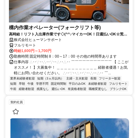
構内作業オペレーター(フォークリフト等)
高時給！リフト入出庫作業です◇(^^♪マイカーOK！日週払いOK☆荒本
駅★【シゴト№0619】
株式会社ヒューマンサポート
フルリモート
時給1,600円～1,700円
勤務時間 固定時間制 8：00～17：00 その他の時間帯あります
仕事内容 ∴‥∵‥∴‥∵‥∴‥∴‥ ￣￣￣￣￣￣￣￣￣￣￣ 【 ここが
オススメ！ 】大募集中！ ＿＿＿＿＿＿＿＿＿＿＿ 経験者優遇！お気
軽にお問い合わせください。 ∴‥∵‥∴‥∵‥∴‥∴‥ ￣...
業界未経験者歓迎
短期（3ヵ月以内）
主婦・主夫歓迎
長期
フリーター歓迎
短期
早朝
午後
学歴不問
固定時間制
平日のみOK
未経験者歓迎
フルリモート
午前
経験者歓迎
残業なし
週払いOK
有資格者歓迎
職種変更なし
ブランクOK
契約社員