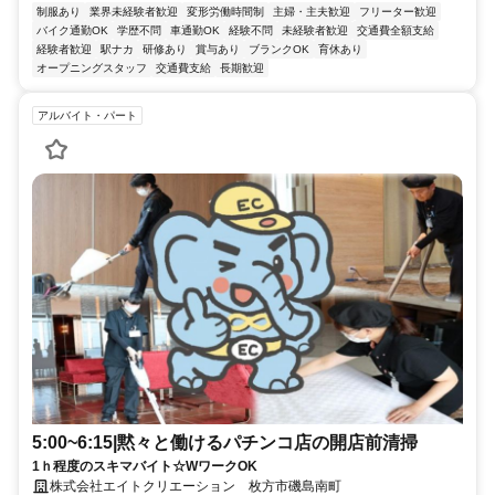
制服あり
業界未経験者歓迎
変形労働時間制
主婦・主夫歓迎
フリーター歓迎
バイク通勤OK
学歴不問
車通勤OK
経験不問
未経験者歓迎
交通費全額支給
経験者歓迎
駅ナカ
研修あり
賞与あり
ブランクOK
育休あり
オープニングスタッフ
交通費支給
長期歓迎
アルバイト・パート
5:00~6:15|黙々と働けるパチンコ店の開店前清掃
1ｈ程度のスキマバイト☆WワークOK
株式会社エイトクリエーション 枚方市磯島南町