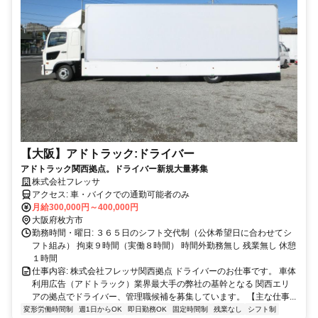
【大阪】アドトラック:ドライバー
アドトラック関西拠点。ドライバー新規大量募集
株式会社フレッサ
アクセス: 車・バイクでの通勤可能者のみ
月給300,000円～400,000円
大阪府枚方市
勤務時間・曜日: ３６５日のシフト交代制（公休希望日に合わせてシ
フト組み） 拘束９時間（実働８時間） 時間外勤務無し 残業無し 休憩
１時間
仕事内容: 株式会社フレッサ関西拠点 ドライバーのお仕事です。 車体
利用広告（アドトラック）業界最大手の弊社の基幹となる 関西エリ
アの拠点でドライバー、管理職候補を募集しています。 【主な仕事...
変形労働時間制
週1日からOK
即日勤務OK
固定時間制
残業なし
シフト制