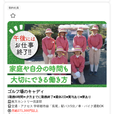
契約社員
ゴルフ場のキャディ
1勤務6時間⏩夕方までに勤務終了■週休2日■賞与あり■寮あり
枚方カントリー倶楽部
交通・アクセス 学研都市線「長尾」駅バス5分／車・バイク通勤OK
月給271,300円以上