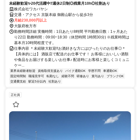
未経験歓迎✨20代活躍中‼週休2日制◎残業月10h◎社割あり
株式会社ワカバヤシ
交通・アクセス 京阪本線 御殿山駅から徒歩3分
月給230,000円以上
大阪府枚方市
勤務時間詳細 実働時間：1日あたり8時間 平均勤務日数：1ヶ月あた
り22日 勤務時間：09:00~18:30（休憩時間 1時間30分) ※残業時間は
基本月10時間程度です。
仕事内容 ＊未経験大歓迎‼お酒好きな方にはぴったりのお仕事◎＊
【具体的には】 酒販店で配送のお仕事です！ お客様においしい酒類
や食品をお届けする楽しいお仕事♪ 配送時にお客様と楽しくコミュニ
ケー...
業界未経験者歓迎
資格取得支援あり
バイク通勤OK
学歴不問
車通勤OK
固定時間制
職場見学可
転勤なし
経験不問
研修あり
賞与あり
ブランクOK
交通費支給
駅近5分以内
社割あり
正社員