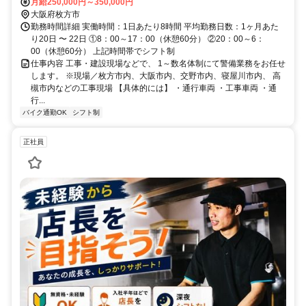
都市線「長尾駅」より自転車約8分※本社へのアクセスです
月給250,000円～350,000円
大阪府枚方市
勤務時間詳細 実働時間：1日あたり8時間 平均勤務日数：1ヶ月あた
り20日 〜 22日 ①8：00～17：00（休憩60分） ②20：00～6：
00（休憩60分） 上記時間帯でシフト制
仕事内容 工事・建設現場などで、 1～数名体制にて警備業務をお任せ
します。 ※現場／枚方市内、大阪市内、交野市内、寝屋川市内、 高
槻市内などの工事現場 【具体的には】 ・通行車両 ・工事車両 ・通
行...
バイク通勤OK
シフト制
正社員