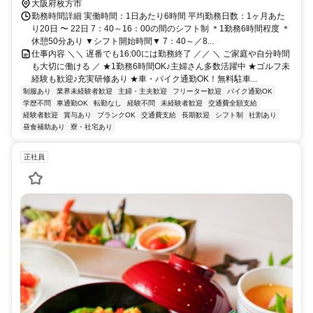
大阪府枚方市
勤務時間詳細 実働時間：1日あたり6時間 平均勤務日数：1ヶ月あた
り20日 〜 22日 7：40～16：00の間のシフト制 ＊1勤務6時間程度 ＊
休憩50分あり ▼シフト開始時間▼ 7：40～／8...
仕事内容 ＼＼ 遅番でも16:00には勤務終了 ／／ ＼ ご家庭や自分時間
も大切に働ける ／ ★1勤務6時間OK♪主婦さん多数活躍中 ★ゴルフ未
経験も歓迎♪充実研修あり ★車・バイク通勤OK！無料駐車...
制服あり
業界未経験者歓迎
主婦・主夫歓迎
フリーター歓迎
バイク通勤OK
学歴不問
車通勤OK
転勤なし
経験不問
未経験者歓迎
交通費全額支給
経験者歓迎
賞与あり
ブランクOK
交通費支給
長期歓迎
シフト制
社割あり
昼食補助あり
寮・社宅あり
正社員