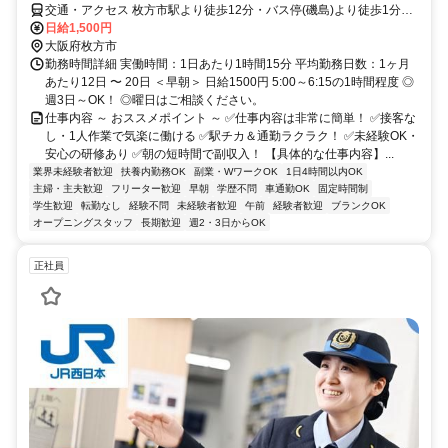
交通・アクセス 枚方市駅より徒歩12分・バス停(磯島)より徒歩1分／
車通勤OK
日給1,500円
大阪府枚方市
勤務時間詳細 実働時間：1日あたり1時間15分 平均勤務日数：1ヶ月
あたり12日 〜 20日 ＜早朝＞ 日給1500円 5:00～6:15の1時間程度 ◎
週3日～OK！ ◎曜日はご相談ください。
仕事内容 ～ おススメポイント ～ ✅仕事内容は非常に簡単！ ✅接客な
し・1人作業で気楽に働ける ✅駅チカ＆通勤ラクラク！ ✅未経験OK・
安心の研修あり ✅朝の短時間で副収入！ 【具体的な仕事内容】...
業界未経験者歓迎
扶養内勤務OK
副業・WワークOK
1日4時間以内OK
主婦・主夫歓迎
フリーター歓迎
早朝
学歴不問
車通勤OK
固定時間制
学生歓迎
転勤なし
経験不問
未経験者歓迎
午前
経験者歓迎
ブランクOK
オープニングスタッフ
長期歓迎
週2・3日からOK
正社員