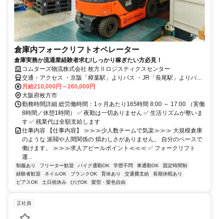
倉庫内フォークリフトオペレーター
倉庫実務か流通業経験者求む/しっかり稼ぎたい方必見！
コムターズ物流株式会社 枚方Ⅱロジスティクスセンター
交通・アクセス ・京阪「樟葉駅」よりバス ・JR「長尾駅」よりバス
・バス停「国道招提」徒歩1分
月給210,000円～260,000円
大阪府枚方市
勤務時間詳細 総労働時間：1ヶ月あたり165時間 8:00 ～ 17:00 （実働
8時間／休憩1時間） ✅ 夜勤は一切ありません ✅ 生活リズムが整いま
す ✅ 残業代は全額支給します
仕事内容 【仕事内容】 ≫≫≫少人数チームで気楽≫≫≫ 大規模倉庫
のような 派閥や人間関係の 煩わしさがありません。 自分のペースで
働けます。 ≫≫≫求人アピールポイント≪≪≪ ✅ フォークリフト
運...
制服あり
フリーター歓迎
バイク通勤OK
学歴不問
車通勤OK
固定時間制
経験者歓迎
ネイルOK
ブランクOK
育休あり
交通費支給
長期休暇あり
ピアスOK
土日祝休み
ひげOK
髪型・髪色自由
正社員