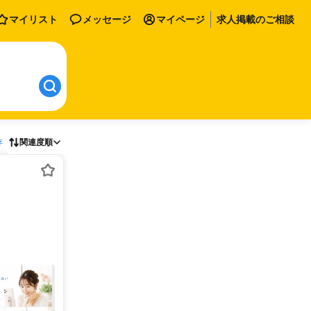
マイリスト
メッセージ
マイページ
求人掲載のご相談
存
関連度順