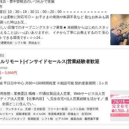
桜店・豊中曽根店のいづれかで実施
市
日: 10：30～19：30 11：00～20：00 ＝＝＝＝＝＝＝＝＝＝＝＝＝
フトは柔軟に対応可◎＞ お子さまの発熱や体調不良など 急なお休みも調
困った時はお互...
 新しい店舗でのオープニングスタッフ募集★ 未経験からはじめたスタッ
覚えることはいっぱいありますが、 イチから丁寧にお教えするので 安心
できる環境です♪ ☆☆24...
交通費支給
シフト制
昇給あり
委託
ルリモート|インサイドセールス|営業経験者歓迎
way
円～3,500円
ト
 平日日中中心 月80〜160時間程度 ※相談可能 契約更新期間：1ヶ月
雇用形態：業務委託 職種：IT/通信製品法人営業、Webサービス法人営
メディア法人営業 【仕事内容】 ＼完全在宅×法人営業経験を活かす／ 通
 全国どこに住んでい...
内）
ランチタイム
主婦・主夫歓迎
フリーター歓迎
シフト自由
学歴不問
ルリモート
経験者歓迎
ネイルOK
有資格者歓迎
研修あり
在宅OK
ープニングスタッフ
長期歓迎
シフト制
ピアスOK
服装自由
履歴書不要