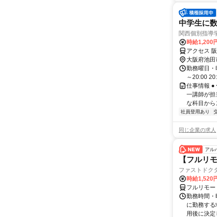
中学生に数
関西個別指導
時給1,200
アクセス 
大阪府池田
勤務曜日・時間
～20:00 2
仕事情報 
一講師が担
な科目からス
社員登用あり
同じ企業の求人
アル
【フルリモ
ファストドク
時給1,52
フルリモー
勤務時間・
に勤務する
用後に決定し