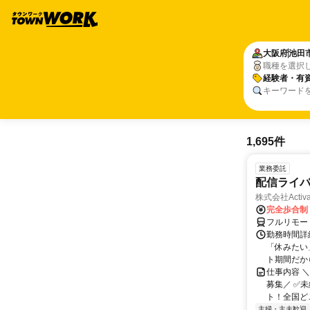
大阪府
池田
職種を選択
経験者・有
キーワード
1,695件
業務委託
配信ライ
株式会社Activa
完全歩合制
フルリモー
勤務時間詳
「休みたい
ト期間だか
仕事内容 
募集／ ✅
ト！全国どこ
主婦・主夫歓迎