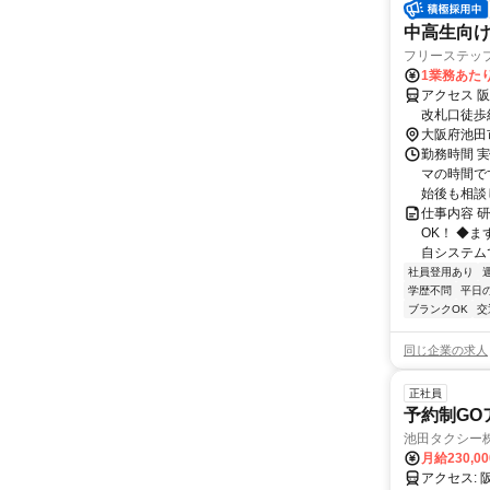
中高生向
フリーステッ
1業務あたり
アクセス 
改札口徒歩
橋駅」より
大阪府池田
勤務時間 実
マの時間で
始後も相談
仕事内容 
OK！ ◆
自システムで
社員登用あり
学歴不問
平日
ブランクOK
交
同じ企業の求人
正社員
予約制GO
池田タクシー
月給230,0
ア