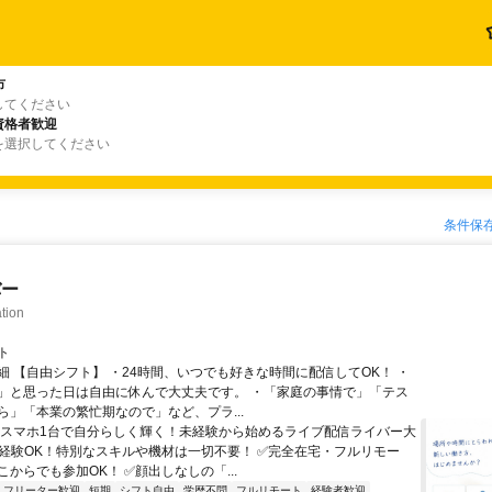
市
してください
資格者歓迎
を選択してください
条件保
バー
tion
ト
細 【自由シフト】 ・24時間、いつでも好きな時間に配信してOK！ ・
」と思った日は自由に休んで大丈夫です。 ・「家庭の事情で」「テス
ら」「本業の繁忙期なので」など、プラ...
＼スマホ1台で自分らしく輝く！未経験から始めるライブ配信ライバー大
未経験OK！特別なスキルや機材は一切不要！ ✅完全在宅・フルリモー
からでも参加OK！ ✅顔出しなしの「...
フリーター歓迎
短期
シフト自由
学歴不問
フルリモート
経験者歓迎