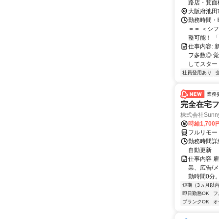
路店・箕面
大阪府池田
勤務時間・曜
＝＝ ＜シ
整可能！ 「
仕事内容:
フ多数◎ 
してスタート
社員登用あり
業務
完全在宅フ
株式会社Sunny
時給1,700
フルリモー
勤務時間詳細
自動更新
仕事内容 
業、広告/
勤時間0分。
短期（3ヵ月以
即日勤務OK
フ
ブランクOK
オ