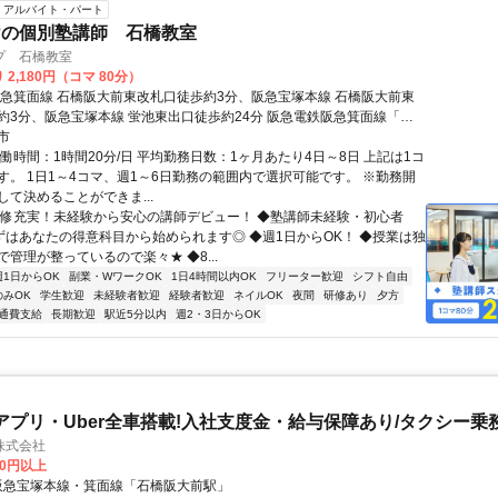
アルバイト・パート
けの個別塾講師 石橋教室
プ 石橋教室
 2,180円（コマ 80分）
阪急箕面線 石橋阪大前東改札口徒歩約3分、阪急宝塚本線 石橋阪大前東
約3分、阪急宝塚本線 蛍池東出口徒歩約24分 阪急電鉄阪急箕面線「石
徒歩3分
市
働時間：1時間20分/日 平均勤務日数：1ヶ月あたり4日～8日 上記は1コ
す。 1日1～4コマ、週1～6日勤務の範囲内で選択可能です。 ※勤務開
して決めることができま...
研修充実！未経験から安心の講師デビュー！ ◆塾講師未経験・初心者
まずはあなたの得意科目から始められます◎ ◆週1日からOK！ ◆授業は独
管理が整っているので楽々★ ◆8...
週1日からOK
副業・WワークOK
1日4時間以内OK
フリーター歓迎
シフト自由
のみOK
学生歓迎
未経験者歓迎
経験者歓迎
ネイルOK
夜間
研修あり
夕方
通費支給
長期歓迎
駅近5分以内
週2・3日からOK
アプリ・Uber全車搭載!入社支度金・給与保障あり/タクシー乗
株式会社
00円以上
クセス: 阪急宝塚本線・箕面線「石橋阪大前駅」