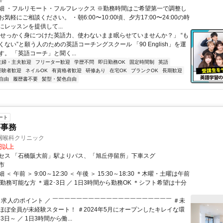
細 ・フルリモート・フルフレックス ※勤務時間はご希望第一で調整し
気軽にご相談ください。 ・朝6:00〜10:00頃、夕方17:00〜24:00の時
レッスンを提供して...
「せっかく身につけた英語力、使わないまま眠らせていませんか？」 “も
ない”と願う人のための英語コーチングスクール 「90 English」を運
。 「英語コーチ」と聞く...
主婦・主夫歓迎
フリーター歓迎
学歴不問
即日勤務OK
固定時間制
英語
経験者歓迎
ネイルOK
有資格者歓迎
研修あり
在宅OK
ブランクOK
長期歓迎
自由
履歴書不要
髪型・髪色自由
ート
療事務
咽喉科クリニック
0円以上
セス 「石橋阪大前」駅よりバス、「旭丘停留所」下車スグ
市
＜ 午前 ＞ 9:00～12:30 ＜ 午後 ＞ 15:30～18:30 ＊木曜・土曜は午前
勤務可能な方 ＊週2･3日 ／ 1日3時間から勤務OK ＊シフト希望は十分
＼ 求人のポイント ／ ￣￣￣￣￣￣￣￣￣￣￣￣￣￣￣￣￣￣￣￣ ＃未
ほぼ全員が未経験スタート！ ＃2024年5月にオープンしたキレイな環
3日～ ／ 1日3時間から働...