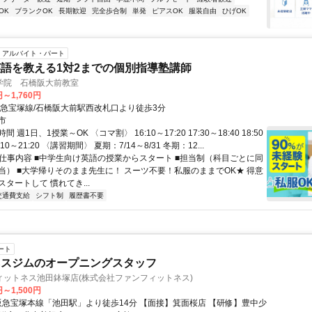
OK
ブランクOK
長期歓迎
完全歩合制
単発
ピアスOK
服装自由
ひげOK
アルバイト・パート
語を教える1対2までの個別指導塾講師
学院 石橋阪大前教室
円～1,760円
阪急宝塚線/石橋阪大前駅西改札口より徒歩3分
市
 週1日、1授業～OK 〈コマ割〉 16:10～17:20 17:30～18:40 18:50
0:10～21:20 〈講習期間〉 夏期：7/14～8/31 冬期：12...
● 仕事内容 ■中学生向け英語の授業からスタート ■担当制（科目ごとに同
当） ■大学帰りそのまま先生に！ スーツ不要！私服のままでOK★ 得意
タートして 慣れてき...
交通費支給
シフト制
履歴書不要
ート
ネスジムのオープニングスタッフ
ィットネス池田鉢塚店(株式会社ファンフィットネス)
円～1,500円