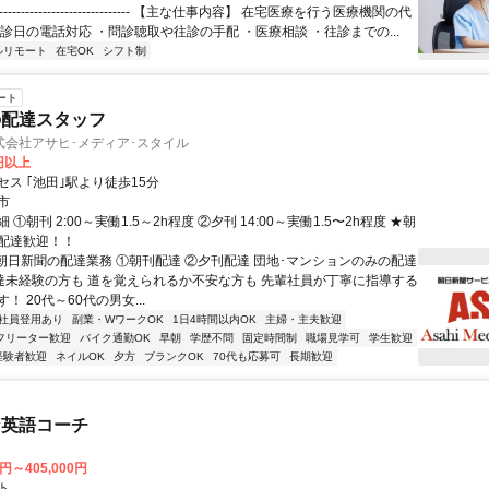
------------------------------ 【主な仕事内容】 在宅医療を行う医療機関の代
診日の電話対応 ・問診聴取や往診の手配 ・医療相談 ・往診までの...
ルリモート
在宅OK
シフト制
ート
の配達スタッフ
式会社アサヒ･メディア･スタイル
0円以上
ス ｢池田｣駅より徒歩15分
市
①朝刊 2:00～実働1.5～2h程度 ②夕刊 14:00～実働1.5〜2h程度 ★朝
配達歓迎！！
■朝日新聞の配達業務 ①朝刊配達 ②夕刊配達 団地･マンションのみの配達
配達未経験の方も 道を覚えられるか不安な方も 先輩社員が丁寧に指導する
！ 20代～60代の男女...
社員登用あり
副業・WワークOK
1日4時間以内OK
主婦・主夫歓迎
フリーター歓迎
バイク通勤OK
早朝
学歴不問
固定時間制
職場見学可
学生歓迎
経験者歓迎
ネイルOK
夕方
ブランクOK
70代も応募可
長期歓迎
な英語コーチ
0円～405,000円
ト