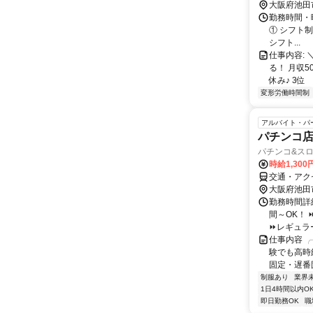
大阪府池田
勤務時間・
① シフト制夜
シフト...
仕事内容:
る！ 月収
休み♪ 3位
変形労働時間制
アルバイト・パ
パチンコ店
パチンコ&スロ
時給1,300
交通・アク
大阪府池田
勤務時間詳細 
間～OK！
⏩レギュラー
仕事内容 ╭
験でも高時
固定・遅番固
制服あり
業界
1日4時間以内O
即日勤務OK
職