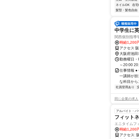
ネイルOK
在宅
髪型・髪色自由
中学生に英
関西個別指導
時給1,200
アクセス 
大阪府池田
勤務曜日・時間
～20:00 2
仕事情報 
一講師が担
な科目からス
社員登用あり
同じ企業の求人
アルバイト・パ
フィット
エニタイムフ
時給1,200
アクセス: 阪急宝塚本線「池田駅」より徒歩14分 【面接】箕面桜店 【研修】豊中少