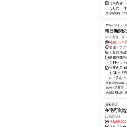
仕事内容: --
わりに ・休
固定時間制
フ
アルバイト・パ
朝日新聞
ASA池田 株
時給1,50
交通・アクセ
大阪府池田
勤務時間詳細 
夕刊セット
仕事内容 
もOK☆ 
ので安心です
扶養内勤務OK
60代も応募可
未経験者歓迎
業務委託
在宅可能
90株式会社
月給60,00
フルリモー