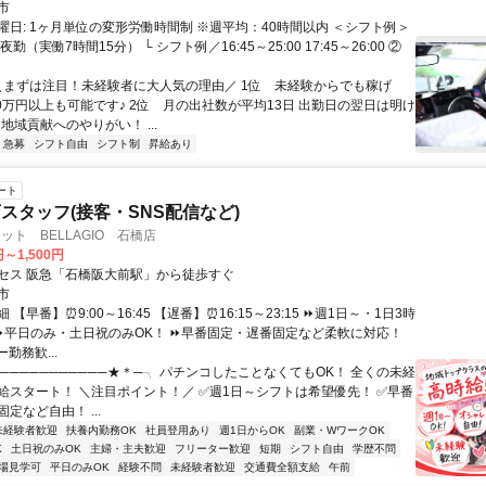
市
曜日: 1ヶ月単位の変形労働時間制 ※週平均：40時間以内 ＜シフト例＞
勤（実働7時間15分） └ シフト例／16:45～25:00 17:45～26:00 ②
 ＼まずは注目！未経験者に大人気の理由／ 1位 未経験からでも稼げ
50万円以上も可能です♪ 2位 月の出社数が平均13日 出勤日の翌日は明け
 地域貢献へのやりがい！ ...
急募
シフト自由
シフト制
昇給あり
ート
スタッフ(接客・SNS配信など)
ット BELLAGIO 石橋店
円～1,500円
セス 阪急「石橋阪大前駅」から徒歩すぐ
市
【早番】⏰9:00～16:45 【遅番】⏰16:15～23:15 ⏩週1日～・1日3時
 ⏩平日のみ・土日祝のみOK！ ⏩早番固定・遅番固定など柔軟に対応！
勤務歓...
───────────★＊─╮ パチンコしたことなくてもOK！ 全くの未経
給スタート！ ＼注目ポイント！／ ✅週1日～シフトは希望優先！ ✅早番
定など自由！ ...
未経験者歓迎
扶養内勤務OK
社員登用あり
週1日からOK
副業・WワークOK
K
土日祝のみOK
主婦・主夫歓迎
フリーター歓迎
短期
シフト自由
学歴不問
場見学可
平日のみOK
経験不問
未経験者歓迎
交通費全額支給
午前