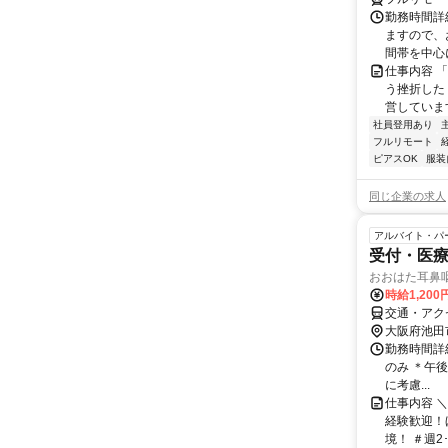
勤務時間詳
ますので、お
間帯を中心に
仕事内容 
う挫折したく
営しています
社員登用あり
フルリモート
ピアスOK
服装
同じ企業の求人
アルバイト・パ
受付・医
おおはた耳鼻
時給1,20
交通・アク
大阪府池田
勤務時間詳細 
のみ ＊午後
に考慮...
仕事内容 
経験歓迎！
境！ ＃週2･