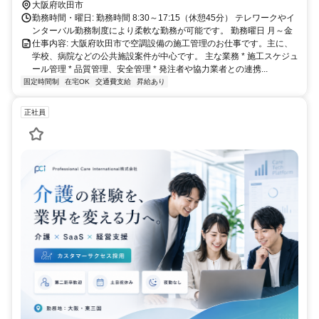
大阪府吹田市
勤務時間・曜日: 勤務時間 8:30～17:15（休憩45分） テレワークやイ
ンターバル勤務制度により柔軟な勤務が可能です。 勤務曜日 月～金
仕事内容: 大阪府吹田市で空調設備の施工管理のお仕事です。主に、
学校、病院などの公共施設案件が中心です。 主な業務 * 施工スケジュ
ール管理 * 品質管理、安全管理 * 発注者や協力業者との連携...
固定時間制
在宅OK
交通費支給
昇給あり
正社員