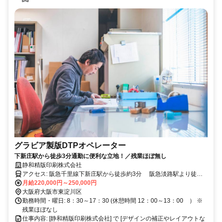
グラビア製版DTPオペレーター
下新庄駅から徒歩3分通勤に便利な立地！／残業ほぼ無し
静和精版印刷株式会社
アクセス: 阪急千里線下新庄駅から徒歩約3分 阪急淡路駅より徒歩
月給220,000円～250,000円
15分 JR淡路駅から徒歩10分
大阪府大阪市東淀川区
勤務時間・曜日: 8：30～17：30 (休憩時間 12：00～13：00 ） ※
残業ほぼなし
仕事内容: [静和精版印刷株式会社] で [デザインの補正やレイアウトな