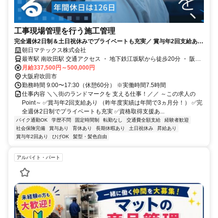
工事現場管理を行う施工管理
完全週休2日制＆土日祝休みでプライベートも充実／ 賞与年2回支給あり
＆3か月分の支給実績あり／年間休日126日
朝日マテックス株式会社
最寄駅 南吹田駅 交通アクセス ・ 地下鉄江坂駅から徒歩20分 ・ 阪急
吹田駅から徒歩15分 ・ JR南吹田駅から徒歩10分 ※自転車、バイク
月給337,500円～500,000円
大阪府吹田市
通勤OK ※転勤なし
勤務時間 9:00〜17:30（休憩60分） ※実働時間7.5時間
仕事内容 ＼＼街のランドマークを 支える仕事！／／ ～この求人の
Point～ ✅賞与年2回支給あり （昨年度実績は年間で3ヵ月分！） ✅完
全週休2日制でプライベートも充実 ✅資格取得支援あ...
バイク通勤OK
学歴不問
固定時間制
転勤なし
交通費全額支給
経験者歓迎
社会保険完備
賞与あり
育休あり
長期休暇あり
土日祝休み
昇給あり
賞与年2回あり
ひげOK
髪型・髪色自由
アルバイト・パート