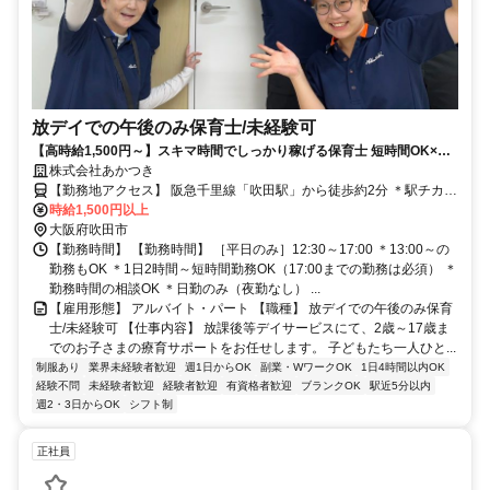
放デイでの午後のみ保育士/未経験可
【高時給1,500円～】スキマ時間でしっかり稼げる保育士 短時間OK×週1
日～で無理なく勤務◎
株式会社あかつき
【勤務地アクセス】 阪急千里線「吹田駅」から徒歩約2分 ＊駅チカ好
時給1,500円以上
立地 〇バイク・自転車通勤可（事業所駐輪場を使えます）
大阪府吹田市
【勤務時間】 【勤務時間】 ［平日のみ］12:30～17:00 ＊13:00～の
勤務もOK ＊1日2時間～短時間勤務OK（17:00までの勤務は必須） ＊
勤務時間の相談OK ＊日勤のみ（夜勤なし） ...
【雇用形態】 アルバイト・パート 【職種】 放デイでの午後のみ保育
士/未経験可 【仕事内容】 放課後等デイサービスにて、2歳～17歳ま
でのお子さまの療育サポートをお任せします。 子どもたち一人ひと...
制服あり
業界未経験者歓迎
週1日からOK
副業・WワークOK
1日4時間以内OK
経験不問
未経験者歓迎
経験者歓迎
有資格者歓迎
ブランクOK
駅近5分以内
週2・3日からOK
シフト制
正社員