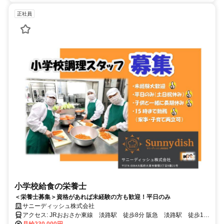
正社員
小学校給食の栄養士
＜栄養士募集＞資格があれば未経験の方も歓迎！平日のみ
サニーディッシュ株式会社
アクセス: JRおおさか東線 淡路駅 徒歩8分 阪急 淡路駅 徒歩10
分・南吹田駅 徒歩12分
月給230,000円