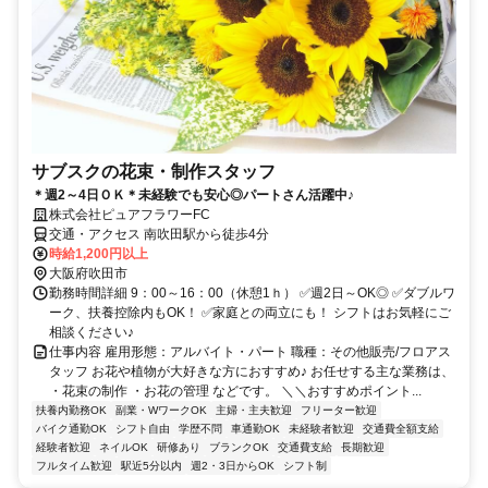
サブスクの花束・制作スタッフ
＊週2～4日ＯＫ＊未経験でも安心◎パートさん活躍中♪
株式会社ピュアフラワーFC
交通・アクセス 南吹田駅から徒歩4分
時給1,200円以上
大阪府吹田市
勤務時間詳細 9：00～16：00（休憩1ｈ） ✅週2日～OK◎ ✅ダブルワ
ーク、扶養控除内もOK！ ✅家庭との両立にも！ シフトはお気軽にご
相談ください♪
仕事内容 雇用形態：アルバイト・パート 職種：その他販売/フロアス
タッフ お花や植物が大好きな方におすすめ♪ お任せする主な業務は、
・花束の制作 ・お花の管理 などです。 ＼＼おすすめポイント...
扶養内勤務OK
副業・WワークOK
主婦・主夫歓迎
フリーター歓迎
バイク通勤OK
シフト自由
学歴不問
車通勤OK
未経験者歓迎
交通費全額支給
経験者歓迎
ネイルOK
研修あり
ブランクOK
交通費支給
長期歓迎
フルタイム歓迎
駅近5分以内
週2・3日からOK
シフト制