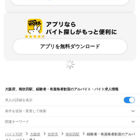
アプリを無料ダウンロード
大阪府、南吹田駅、経験者・有資格者歓迎のアルバイト・バイト求人情報
求人の詳細を表示
条件を追加・変更して検索
市区町村を追加・変更
関連キーワード
完全在宅ワーク 全国
シール貼り 在宅
現在地周辺
ガチャガチャ
犬カフェ
大阪府
駅を追加・変更
バイトTOP
大阪府
吹田市
南吹田駅
経験者・有資格者歓迎のアルバ
大阪府
すべて
イト・バイト・求人