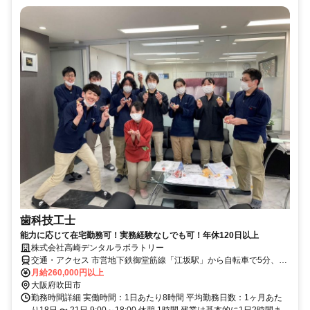
歯科技工士
能力に応じて在宅勤務可！実務経験なしでも可！年休120日以上
株式会社高崎デンタルラボラトリー
交通・アクセス 市営地下鉄御堂筋線「江坂駅」から自転車で5分、JR
おおさか東線「南吹田駅」から自転車で6分
月給260,000円以上
大阪府吹田市
勤務時間詳細 実働時間：1日あたり8時間 平均勤務日数：1ヶ月あた
り18日 〜 21日 9:00～18:00 休憩 1時間 残業は基本的に1日2時間ま