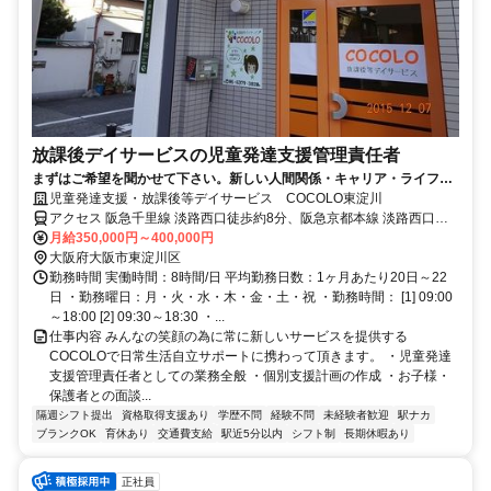
放課後デイサービスの児童発達支援管理責任者
まずはご希望を聞かせて下さい。新しい人間関係・キャリア・ライフス
タイルを一緒に始めませんか？
児童発達支援・放課後等デイサービス COCOLO東淀川
アクセス 阪急千里線 淡路西口徒歩約8分、阪急京都本線 淡路西口徒
歩約8分、阪急千里線 下新庄西出口徒歩約10分
月給350,000円～400,000円
大阪府大阪市東淀川区
勤務時間 実働時間：8時間/日 平均勤務日数：1ヶ月あたり20日～22
日 ・勤務曜日：月・火・水・木・金・土・祝 ・勤務時間： [1] 09:00
～18:00 [2] 09:30～18:30 ・...
仕事内容 みんなの笑顔の為に常に新しいサービスを提供する
COCOLOで日常生活自立サポートに携わって頂きます。 ・児童発達
支援管理責任者としての業務全般 ・個別支援計画の作成 ・お子様・
保護者との面談...
隔週シフト提出
資格取得支援あり
学歴不問
経験不問
未経験者歓迎
駅ナカ
ブランクOK
育休あり
交通費支給
駅近5分以内
シフト制
長期休暇あり
正社員