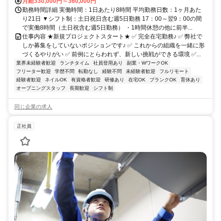
月給330,000円～360,000円
勤務時間詳細 実働時間：1日あたり8時間 平均勤務日数：1ヶ月あた
り21日 ▼シフト制：土日祝日含む週5日勤務 17：00～翌9：00の間
で実働8時間（土日祝含む週5日勤務） ・1時間休憩の他に前半...
仕事内容 ★新規プロジェクトスタート★ ✅ 完全在宅勤務♪ ✅ 弊社で
しか募集をしていないポジションです♪ ✅ これからの組織を一緒に形
づくるやりがい ✅ 前例にとらわれず、新しい挑戦ができる環境 ✅...
業界未経験者歓迎
ランチタイム
社員登用あり
副業・WワークOK
フリーター歓迎
学歴不問
転勤なし
経験不問
未経験者歓迎
フルリモート
経験者歓迎
ネイルOK
有資格者歓迎
研修あり
在宅OK
ブランクOK
育休あり
オープニングスタッフ
長期歓迎
シフト制
同じ企業の求人
正社員