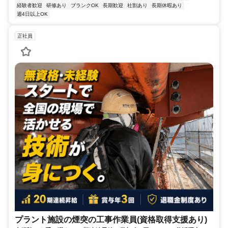
経験者歓迎
研修あり
ブランクOK
長期歓迎
社割あり
長期休暇あり
週4日以上OK
正社員
プラント施設の煙突の工事作業員(資格取得支援あり)