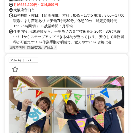
月給251,200円～314,800円
大阪府守口市
勤務時間・曜日: 【勤務時間】 本社：8:45～17:45 現場：8:00～17:00
現場により変動あり ※実働7時間30分／休憩90分（所定労働時間：
156.25時間/月） ※残業時間：月平均...
仕事内容: ≪未経験から、一生モノの専門技術を≫ 20代・30代活躍
中！ 1からステップアップできる体制が整っており、 安心して業務習
得が可能です！ ⏩作業手順が明確で、覚えやすい ⏩ 資格は会...
固定時間制
交通費支給
昇給あり
アルバイト・パート