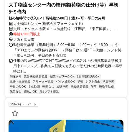
大手物流センター内の軽作業(荷物の仕分け等)│早朝
5~9時内
朝の短時間で収入UP｜高時給1500円｜週3～可・平日のみ可
大手物流センター(株式会社フォーウェイト)
交通・アクセス 大阪メトロ御堂筋線「江坂駅」「東三国駅」、
JR「南吹田駅」より自転車で8分 ⭐バイク通勤OK
時給1,500円以上
大阪府吹田市
勤務時間詳細 ＜勤務時間＞ 5:00〜9:00 「4:00〜」や「6:00～」や
「8:00まで」の勤務相談OK！ ＜勤務日数＞ 週3日～勤務・シフト制
※曜日相談可、平日のみも応相談
仕事内容 //////////////// POINT //////////////// ✅⚡10名以上の増員募集＆積極採
用中⚡ ✅シンプル作業で未経験でも安心 ✅朝だけの短時間勤務 ✅早朝
時給1,...
制服あり
業界未経験者歓迎
副業・WワークOK
1日4時間以内OK
主婦・主夫歓迎
フリーター歓迎
バイク通勤OK
早朝
シフト自由
学歴不問
平日のみOK
学生歓迎
転勤なし
経験不問
未経験者歓迎
午前
経験者歓迎
残業なし
週払いOK
月1シフト提出
アルバイト・パート