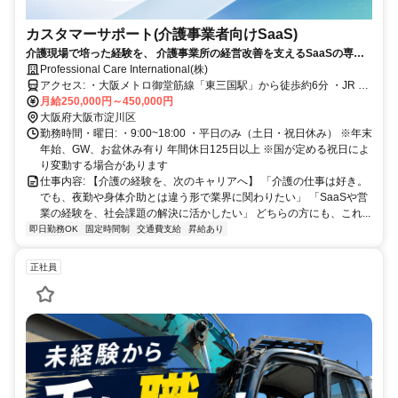
カスタマーサポート(介護事業者向けSaaS)
介護現場で培った経験を、 介護事業所の経営改善を支えるSaaSの専門
性へ。
Professional Care International(株)
アクセス: ・大阪メトロ御堂筋線「東三国駅」から徒歩約6分 ・JR 東
淀川駅から徒歩8分 ・JR各線「新大阪駅」から徒歩約15分 ・車、バ
月給250,000円～450,000円
イク、自転車通勤可
大阪府大阪市淀川区
勤務時間・曜日: ・9:00~18:00 ・平日のみ（土日・祝日休み） ※年末
年始、GW、お盆休み有り 年間休日125日以上 ※国が定める祝日によ
り変動する場合があります
仕事内容: 【介護の経験を、次のキャリアへ】 「介護の仕事は好き。
でも、夜勤や身体介助とは違う形で業界に関わりたい」 「SaaSや営
業の経験を、社会課題の解決に活かしたい」 どちらの方にも、これ...
即日勤務OK
固定時間制
交通費支給
昇給あり
正社員