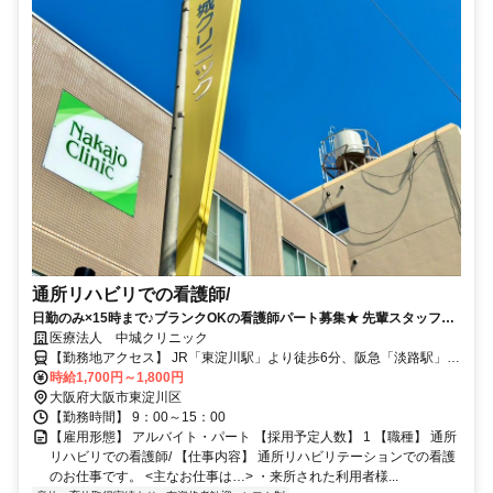
通所リハビリでの看護師/
日勤のみ×15時まで♪ブランクOKの看護師パート募集★ 先輩スタッフが
丁寧にサポートするので安心してご応募くださいね。
医療法人 中城クリニック
【勤務地アクセス】 JR「東淀川駅」より徒歩6分、阪急「淡路駅」よ
り徒歩8分
時給1,700円～1,800円
大阪府大阪市東淀川区
【勤務時間】 9：00～15：00
【雇用形態】 アルバイト・パート 【採用予定人数】 1 【職種】 通所
リハビリでの看護師/ 【仕事内容】 通所リハビリテーションでの看護
のお仕事です。 <主なお仕事は…> ・来所された利用者様...