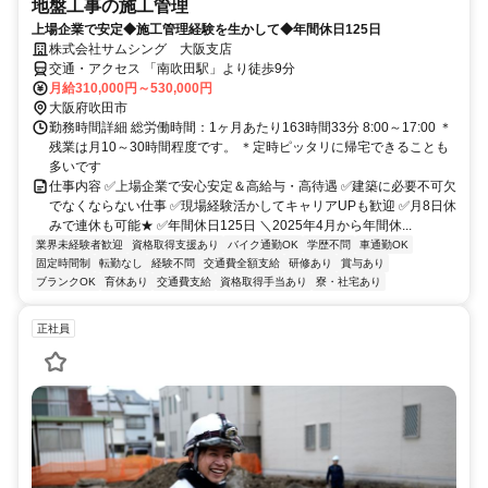
地盤工事の施工管理
上場企業で安定◆施工管理経験を生かして◆年間休日125日
株式会社サムシング 大阪支店
交通・アクセス 「南吹田駅」より徒歩9分
月給310,000円～530,000円
大阪府吹田市
勤務時間詳細 総労働時間：1ヶ月あたり163時間33分 8:00～17:00 ＊
残業は月10～30時間程度です。 ＊定時ピッタリに帰宅できることも
多いです
仕事内容 ✅上場企業で安心安定＆高給与・高待遇 ✅建築に必要不可欠
でなくならない仕事 ✅現場経験活かしてキャリアUPも歓迎 ✅月8日休
みで連休も可能★ ✅年間休日125日 ＼2025年4月から年間休...
業界未経験者歓迎
資格取得支援あり
バイク通勤OK
学歴不問
車通勤OK
固定時間制
転勤なし
経験不問
交通費全額支給
研修あり
賞与あり
ブランクOK
育休あり
交通費支給
資格取得手当あり
寮・社宅あり
正社員