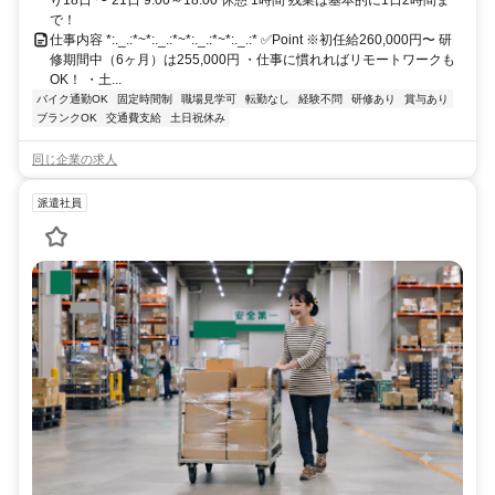
で！
仕事内容 *:._.:*~*:._.:*~*:._.:*~*:._.:* ✅Point ※初任給260,000円〜 研
修期間中（6ヶ月）は255,000円 ・仕事に慣れればリモートワークも
OK！ ・土...
バイク通勤OK
固定時間制
職場見学可
転勤なし
経験不問
研修あり
賞与あり
ブランクOK
交通費支給
土日祝休み
同じ企業の求人
派遣社員