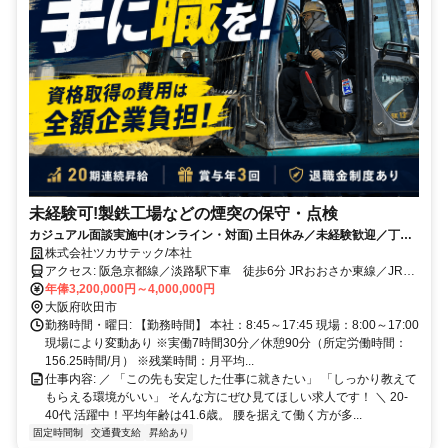
未経験可!製鉄工場などの煙突の保守・点検
カジュアル面談実施中(オンライン・対面) 土日休み／未経験歓迎／丁寧
なサポートあり
株式会社ツカサテック/本社
アクセス: 阪急京都線／淡路駅下車 徒歩6分 JRおおさか東線／JR淡
路駅より 徒歩11分 JR東海道本線／東淀川駅下車 徒歩13分
年俸3,200,000円～4,000,000円
大阪府吹田市
勤務時間・曜日: 【勤務時間】 本社：8:45～17:45 現場：8:00～17:00
現場により変動あり ※実働7時間30分／休憩90分（所定労働時間：
156.25時間/月） ※残業時間：月平均...
仕事内容: ／ 「この先も安定した仕事に就きたい」 「しっかり教えて
もらえる環境がいい」 そんな方にぜひ見てほしい求人です！ ＼ 20-
40代 活躍中！平均年齢は41.6歳。 腰を据えて働く方が多...
固定時間制
交通費支給
昇給あり