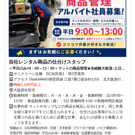
自社レンタル商品の仕分けスタッフ
＜平日のみ×9：00～13：00＞マットの商品管理★未経験大歓迎♪土日祝
休み！
サニクリーン近畿 DC吹田第1・第2営業所
アクセス OsakaMetro御堂筋線 江坂7番口徒歩約13分、北大阪急行電
鉄 江坂7番口徒歩約13分、ＪＲおおさか東線/ＪＲ関西本線〔大和路
時給1,180円以上
線〕 南吹田北口徒歩約14分
大阪府吹田市
勤務時間 ・勤務曜日：月・火・水・木・金 ・勤務時間： [1] 09:00～
13:00 ・最低勤務日数（週）：5日 実働時間 4:00 ※勤務時間応相談
仕事内容 マットやモップなどの商品を検品し仕分けます。同じ作業
を繰り返すのですぐに覚えられますよ。 仕分けはお客様のもとに注
文通りの品を届けるために必要な仕事。 あなたの頑張りが集配スタ
ッフを支えます...
制服あり
1日4時間以内OK
主婦・主夫歓迎
フリーター歓迎
バイク通勤OK
学歴不問
固定時間制
平日のみOK
未経験者歓迎
交通費全額支給
午前