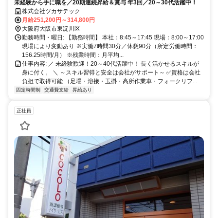
未経験から手に職を／20期連続昇給＆賞与 年3回／20～30代活躍中！
株式会社ツカサテック
月給251,200円～314,800円
大阪府大阪市東淀川区
勤務時間・曜日: 【勤務時間】 本社：8:45～17:45 現場：8:00～17:00
現場により変動あり ※実働7時間30分／休憩90分（所定労働時間：
156.25時間/月） ※残業時間：月平均...
仕事内容: ／ 未経験歓迎！20～40代活躍中！ 長く活かせるスキルが
身に付く。 ＼ ～スキル習得と安全は会社がサポート～ ✅資格は会社
負担で取得可能 （足場・溶接・玉掛・高所作業車・フォークリフ...
固定時間制
交通費支給
昇給あり
正社員