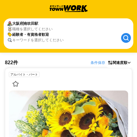
大阪府
南吹田駅
職種を選択してください
経験者・有資格者歓迎
キーワードを選択してください
822件
条件保存
関連度順
アルバイト・パート