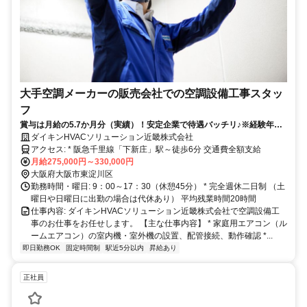
大手空調メーカーの販売会社での空調設備工事スタッ
フ
賞与は月給の5.7か月分（実績）！安定企業で待遇バッチリ♪※経験年数5
年以上必須
ダイキンHVACソリューション近畿株式会社
アクセス: * 阪急千里線「下新庄」駅～徒歩6分 交通費全額支給
月給275,000円～330,000円
大阪府大阪市東淀川区
勤務時間・曜日: 9：00～17：30（休憩45分） * 完全週休二日制 （土
曜日や日曜日に出勤の場合は代休あり） 平均残業時間20時間
仕事内容: ダイキンHVACソリューション近畿株式会社で空調設備工
事のお仕事をお任せします。 【主な仕事内容】 * 家庭用エアコン（ル
ームエアコン）の室内機・室外機の設置、配管接続、動作確認 *...
即日勤務OK
固定時間制
駅近5分以内
昇給あり
正社員