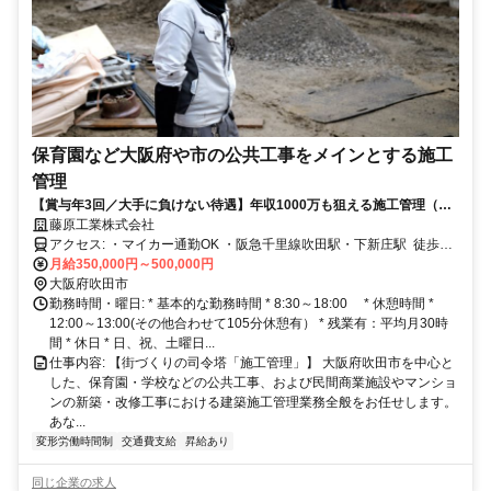
保育園など大阪府や市の公共工事をメインとする施工
管理
【賞与年3回／大手に負けない待遇】年収1000万も狙える施工管理（大
阪転勤なし）
藤原工業株式会社
アクセス: ・マイカー通勤OK ・阪急千里線吹田駅・下新庄駅 徒歩10
分 ・JR京都線（東海道本線）「吹田駅」より徒歩約15分
月給350,000円～500,000円
大阪府吹田市
勤務時間・曜日: * 基本的な勤務時間 * 8:30～18:00 * 休憩時間 *
12:00～13:00(その他合わせて105分休憩有） * 残業有：平均月30時
間 * 休日 * 日、祝、土曜日...
仕事内容: 【街づくりの司令塔「施工管理」】 大阪府吹田市を中心と
した、保育園・学校などの公共工事、および民間商業施設やマンショ
ンの新築・改修工事における建築施工管理業務全般をお任せします。
あな...
変形労働時間制
交通費支給
昇給あり
同じ企業の求人