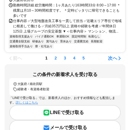
勤務時間詳細 総労働時間：1ヶ月あたり163時間33分 8:00～17:00 ＊
残業は月10～30時間程度です。 ＊定時ピッタリに帰宅できることも
多いです
仕事内容 ✅大型地盤改良工事を一貫して担当 ✅近畿エリア専任で地域
に根差して働ける ✅月給35万円以上 資格や経験を考慮 ✅年間休日
125日 上場グループの安定基盤 ▼＜仕事内容＞ マンション、物流...
資格取得支援あり
バイク通勤OK
車通勤OK
固定時間制
転勤なし
交通費全額支給
研修あり
賞与あり
育休あり
交通費支給
長期歓迎
資格取得手当あり
寮・社宅あり
前へ
次へ
1
2
3
4
5
この条件の新着求人を受け取る
大阪府 / 南吹田駅
経験者・有資格者歓迎
「LINEで受け取る」では、新着求人のほか、おすすめ情報なども配信しま
す。
詳しくはこちら
LINEで受け取る
メールで受け取る