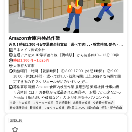
Amazon倉庫内検品作業
必見！時給1,300円＆交通費全額支給！選べて嬉しい 就業時間♪髪色・髪
型自由♪自分スタイルで就業可
日本メイツ株式会社
交通アクセス JR学研都市線 【野崎駅】 から徒歩約10～12分 JR学研
都市線 【住道駅】 から徒歩約13～15分 ※各駅からの送迎バス等はご
時給1,300円～1,625円
大阪府大東市
ざいません.。 ＼自転車通勤のみ可能／ ※任意保険の加入必須
勤務曜日・時間 【就業時間】 ① 8:00-17:00（休憩1時間） ② 9:00-
18:00（休憩1時間） 選べて嬉しい 就業時間♪ 上記お好きな時間で固
定できるので スケジュールが組みやすいと好...
募集要項 職種 Amazon倉庫内検品作業 雇用形態 派遣社員 仕事内容
＼具体的には／ お客様から返品された商品や、 お届けが出来なかっ
た商品（商品違いや破損など）の 返品処理等をパソコンやタ...
主婦・主夫歓迎
フリーター歓迎
固定時間制
未経験者歓迎
交通費全額支給
社会保険完備
長期歓迎
フルタイム歓迎
週4日以上OK
服装自由
髪型・髪色自由
派遣社員