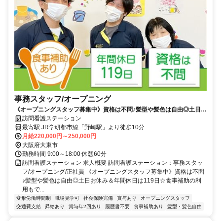
事務スタッフ/オープニング
《オープニングスタッフ募集中》資格は不問♪髪型や髪色は自由◎土日お
休み＆年間休日は119日☆食事補助の利用もできる！駅から徒歩圏内
訪問看護ステーション
♪【大東市・野崎駅・施設内訪問看護・事務スタッフ・正社員】
最寄駅 JR学研都市線「野崎駅」より徒歩10分
月給220,000円～250,000円
大阪府大東市
勤務時間 9:00～18:00 休憩60分
訪問看護ステーション 求人概要 訪問看護ステーション：事務スタッ
フ/オープニング/正社員 《オープニングスタッフ募集中》資格は不問
♪髪型や髪色は自由◎土日お休み＆年間休日は119日☆食事補助の利
用もで...
変形労働時間制
職場見学可
社会保険完備
賞与あり
オープニングスタッフ
交通費支給
昇給あり
賞与年2回あり
履歴書不要
食事補助あり
髪型・髪色自由