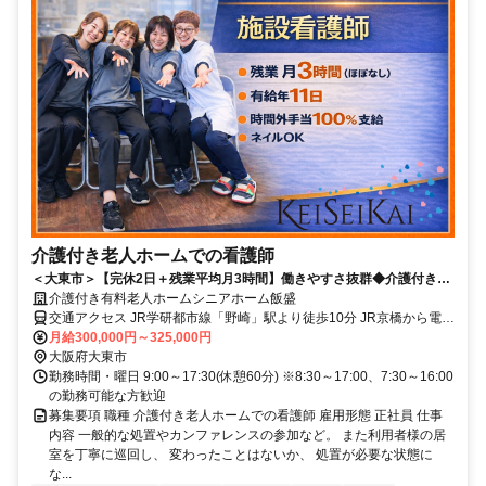
介護付き老人ホームでの看護師
＜大東市＞【完休2日＋残業平均月3時間】働きやすさ抜群◆介護付き老
人ホームでの施設看護師
介護付き有料老人ホームシニアホーム飯盛
交通アクセス JR学研都市線「野崎」駅より徒歩10分 JR京橋から電車
月給300,000円～325,000円
で約15分！（乗り換えなし） 大阪市や奈良からのアクセスも◎
大阪府大東市
勤務時間・曜日 9:00～17:30(休憩60分) ※8:30～17:00、7:30～16:00
の勤務可能な方歓迎
募集要項 職種 介護付き老人ホームでの看護師 雇用形態 正社員 仕事
内容 一般的な処置やカンファレンスの参加など。 また利用者様の居
室を丁寧に巡回し、 変わったことはないか、 処置が必要な状態に
な...