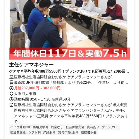
主任ケアマネジャー
ケアマネ平均年収488万5560円！ブランクありでも応募可♪17:20終業！
日祝休み、年間休日117日！賞与3ヶ月実績◎運転免許なくてもOK★積
医療福祉生活協同組合おおさか ケアプランセンターさんが
極採用中【大東市、住道駅、居宅介護支援事業所、主任ケアマネジャ
最寄駅 JR学研都市線「野崎駅」より徒歩22分、「住道駅」より徒歩
ー、正職員】
30分
月給237,000円～382,000円
大阪府大東市
勤務時間 8:50～17:20 ※休憩60分
医療福祉生活協同組合おおさか ケアプランセンターさんが 求人概要
医療福祉生活協同組合おおさか ケアプランセンターさんが：主任ケ
アマネジャー/正職員 ケアマネ平均年収488万5560円！ブランクあり
で...
バイク通勤OK
職場見学可
残業なし
社会保険完備
賞与あり
ブランクOK
交通費支給
シフト制
昇給あり
賞与年2回あり
履歴書不要