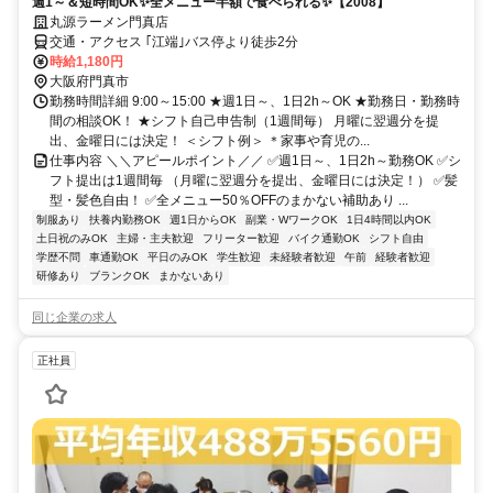
週1～＆短時間OK✨全メニュー半額で食べられる✨【2008】
丸源ラーメン門真店
交通・アクセス ｢江端｣バス停より徒歩2分
時給1,180円
大阪府門真市
勤務時間詳細 9:00～15:00 ★週1日～、1日2h～OK ★勤務日・勤務時
間の相談OK！ ★シフト自己申告制（1週間毎） 月曜に翌週分を提
出、金曜日には決定！ ＜シフト例＞ ＊家事や育児の...
仕事内容 ＼＼アピールポイント／／ ✅週1日～、1日2h～勤務OK ✅シ
フト提出は1週間毎 （月曜に翌週分を提出、金曜日には決定！） ✅髪
型・髪色自由！ ✅全メニュー50％OFFのまかない補助あり ...
制服あり
扶養内勤務OK
週1日からOK
副業・WワークOK
1日4時間以内OK
土日祝のみOK
主婦・主夫歓迎
フリーター歓迎
バイク通勤OK
シフト自由
学歴不問
車通勤OK
平日のみOK
学生歓迎
未経験者歓迎
午前
経験者歓迎
研修あり
ブランクOK
まかないあり
同じ企業の求人
正社員