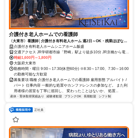
介護付き老人ホームでの看護師
〈大東市〉看護師│介護付き有料老人ホーム 週2日～OK・残業ほぼなし
│ネイルOKで自分らしく
介護付き有料老人ホームシニアホーム飯盛
交通アクセス JR学研都市線「野崎」駅より徒歩10分 JR京橋から電車
時給1,600円～1,800円
で約15分！（乗り換えなし） 大阪市や奈良からのアクセスも◎
大阪府大東市
勤務時間・曜日 9:00～17:30(休憩60分) ※8:30～17:00、7:30～16:00
の勤務可能な方歓迎
募集要項 職種 介護付き老人ホームでの看護師 雇用形態 アルバイト /
パート 仕事内容 一般的な処置やカンファレンスの参加など。 また利
用者様の居室を丁寧に巡回し、 変わったことはないか、 処置...
産休・育休取得実績あり
経験者歓迎
ブランクOK
長期歓迎
シフト制
正社員