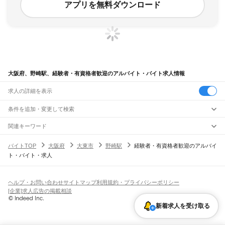
アプリを無料ダウンロード
大阪府、野崎駅、経験者・有資格者歓迎のアルバイト・バイト求人情報
求人の詳細を表示
条件を追加・変更して検索
市区町村を追加・変更
関連キーワード
完全在宅ワーク 全国
シール貼り 在宅
現在地周辺
ガチャガチャ
犬カフェ
大阪府
駅を追加・変更
バイトTOP
大阪府
大東市
野崎駅
経験者・有資格者歓迎のアルバイ
大阪府
すべて
ト・バイト・求人
大阪市
すべて
職種を追加・変更
JR京都線
都島区
福島区
此花区
西区
港区
大正区
天王寺区
浪速区
西淀川区
東淀川区
東成区
島本駅
高槻駅
摂津富田駅
JR総持寺駅
茨木駅
千里丘駅
岸辺駅
吹田駅
東淀川駅
飲食・フードサービス
生野区
旭区
城東区
阿倍野区
住吉区
東住吉区
西成区
淀川区
鶴見区
住之江区
特徴を追加・変更
新大阪駅
大阪駅
飲食・フードサービス
平野区
北区
中央区
すべて
ヘルプ・お問い合わせ
サイトマップ
利用規約・プライバシーポリシー
ホールスタッフ
キッチンスタッフ
皿洗い・洗い場
精肉・鮮魚加工
給食調理
人気
[企業]求人広告の掲載相談
JR神戸線(大阪～神戸)
堺市
すべて
雇用形態を追加・変更
パン屋（ベーカリー）
フードカウンター販売員
バー（BAR）・バーテンダー
日払いOK
高校生歓迎
学生歓迎
深夜の仕事
髪型・髪色自由
ひげOK
ネイルOK
大阪駅
塚本駅
堺区
中区
東区
西区
南区
北区
美原区
新着求人を受け取る
飲食店補助（開店・閉店準備）
飲食店（店長・マネージャー）
ピアスOK
アルバイト・パート
履歴書不要
オープニングスタッフ
留学生・外国人活躍中
都道府県を変更
営業・販売
大和路線
岸和田市
豊中市
池田市
吹田市
泉大津市
高槻市
貝塚市
守口市
枚方市
茨木市
勤務期間
正社員
河内堅上駅
高井田駅
柏原駅
志紀駅
八尾駅
久宝寺駅
加美駅
平野駅
東部市場前駅
営業・販売
すべて
八尾市
泉佐野市
富田林市
寝屋川市
河内長野市
松原市
大東市
和泉市
箕面市
短期
契約社員
単発・1日OK
長期
期間限定（春夏冬休み等）