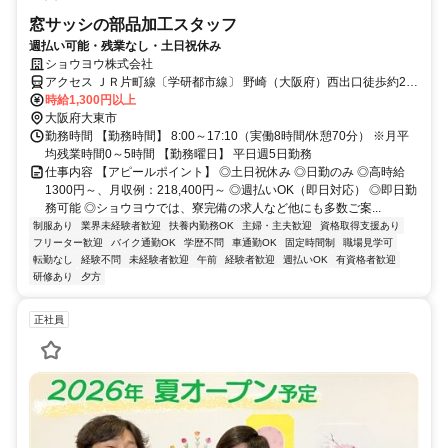
窓サッシの部品加工スタッフ
週払い可能・残業なし・土日祝休み
ショウヨウ株式会社
アクセス ＪＲ片町線〔学研都市線〕 野崎（大阪府）西出口徒歩約20
分、ＪＲ片町線〔学研都市線〕 住道南口徒歩約25分、ＪＲ片町線
時給1,300円以上
〔学研都市線〕/ＪＲ福知山線〔宝塚線〕 四条畷東口徒歩約37分 ▼JR
大阪府大東市
学研都市線「住道」駅よりバスで20分 ▼JR学研都市線「野崎」駅よ
勤務時間 【勤務時間】 8:00～17:10（実働8時間/休憩70分） ※月平
り徒歩で22分、車で7分※車・バイク・自転車通勤OK（敷地内駐車
均残業時間0～5時間 【勤務曜日】 平日週5日勤務
場・駐輪場あり）
仕事内容 【アピールポイント】 ◎土日祝休み ◎日勤のみ ◎高時給
1300円～、月収例：218,400円～ ◎週払いOK（即日対応） ◎即日勤
務可能 ◎ショウヨウでは、寮完備の求人など他にも多数ご案...
制服あり
業界未経験者歓迎
扶養内勤務OK
主婦・主夫歓迎
資格取得支援あり
フリーター歓迎
バイク通勤OK
学歴不問
車通勤OK
固定時間制
職場見学可
転勤なし
経験不問
未経験者歓迎
午前
経験者歓迎
週払いOK
有資格者歓迎
研修あり
夕方
正社員