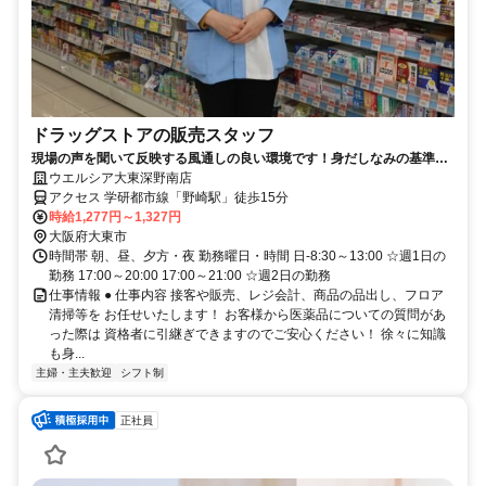
ドラッグストアの販売スタッフ
現場の声を聞いて反映する風通しの良い環境です！身だしなみの基準を
大幅に緩和しました！
ウエルシア大東深野南店
アクセス 学研都市線「野崎駅」徒歩15分
時給1,277円～1,327円
大阪府大東市
時間帯 朝、昼、夕方・夜 勤務曜日・時間 日-8:30～13:00 ☆週1日の
勤務 17:00～20:00 17:00～21:00 ☆週2日の勤務
仕事情報 ● 仕事内容 接客や販売、レジ会計、商品の品出し、フロア
清掃等を お任せいたします！ お客様から医薬品についての質問があ
った際は 資格者に引継ぎできますのでご安心ください！ 徐々に知識
も身...
主婦・主夫歓迎
シフト制
正社員