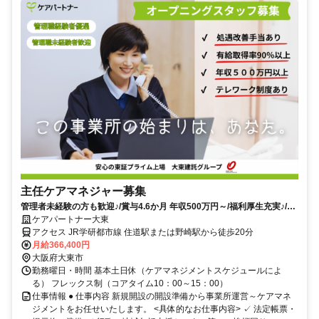
主任ケアマネジャー募集
管理者未経験の方も歓迎♪/賞与4.6か月 年収500万円～/福利厚生充実♪/マ
イカー通勤可
ケアパートナー大東
アクセス JR学研都市線 住道駅または野崎駅から徒歩20分
月給366,400円
大阪府大東市
勤務曜日・時間 基本土日休（ケアマネジメントスケジュールによ
る） フレックス制（コアタイム10：00～15：00）
仕事情報 ● 仕事内容 新規開設の開設準備から事業所運営～ケアマネ
ジメントをお任せいたします。 <具体的なお仕事内容> ✓ 法定帳票・