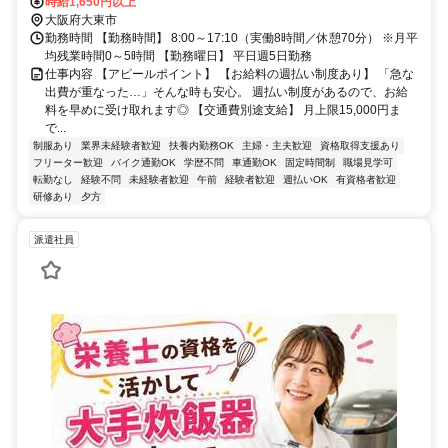
分、ＪＲ片町線〔学研都市線〕 住道南口徒歩約25分、ＪＲ片町線
時給1,650円以上
〔学研都市線〕/ＪＲ福知山線〔宝塚線〕 四条畷東口徒歩約37分 ▼JR
大阪府大東市
学研都市線「住道」駅よりバスで20分 ▼JR学研都市線「野崎」駅よ
勤務時間 【勤務時間】 8:00～17:10（実働8時間／休憩70分） ※月平
り徒歩で22分、車で7分※車・バイク・自転車通勤OK（敷地内駐車
均残業時間0～5時間 【勤務曜日】 平日週5日勤務
場・駐輪場あり）
仕事内容 【アピールポイント】 【お給料の週払い制度あり】 「急な
出費が重なった…」そんな時も安心。 週払い制度があるので、お給
料を早めに受け取れます◎ 【交通費別途支給】 月上限15,000円ま
で...
制服あり
業界未経験者歓迎
扶養内勤務OK
主婦・主夫歓迎
資格取得支援あり
フリーター歓迎
バイク通勤OK
学歴不問
車通勤OK
固定時間制
職場見学可
転勤なし
経験不問
未経験者歓迎
午前
経験者歓迎
週払いOK
有資格者歓迎
研修あり
夕方
派遣社員