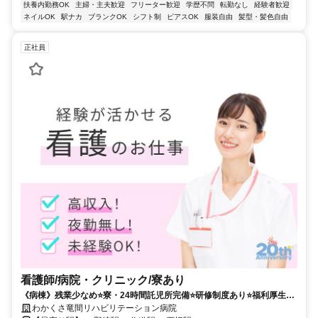
扶養内勤務OK
主婦・主夫歓迎
フリーター歓迎
学歴不問
転勤なし
経験者歓迎
ネイルOK
駅ナカ
ブランクOK
シフト制
ピアスOK
服装自由
髪型・髪色自由
正社員
看護師/病院・クリニック/寮あり
《病棟》残業少なめ⭐寮・24時間託児所完備⭐研修制度あり⭐福利厚生も
整った大規模病院✨
わかくさ竜間リハビリテーション病院