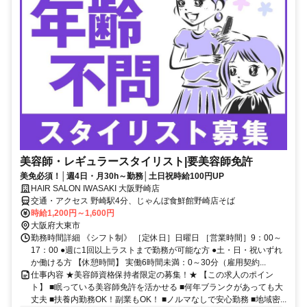
美容師・レギュラースタイリスト|要美容師免許
美免必須！│週4日・月30h～勤務│土日祝時給100円UP
HAIR SALON IWASAKI 大阪野崎店
交通・アクセス 野崎駅4分、じゃんぼ食鮮館野崎店そば
時給1,200円～1,600円
大阪府大東市
勤務時間詳細 《シフト制》 ［定休日］日曜日 ［営業時間］9：00～
17：00 ●週に1回以上ラストまで勤務が可能な方 ●土・日・祝いずれ
か働ける方 【休憩時間】 実働6時間未満：0～30分（雇用契約...
仕事内容 ★美容師資格保持者限定の募集！★ 【この求人のポイン
ト】 ■眠っている美容師免許を活かせる ■何年ブランクがあっても大
丈夫 ■扶養内勤務OK！副業もOK！ ■ノルマなしで安心勤務 ■地域密...