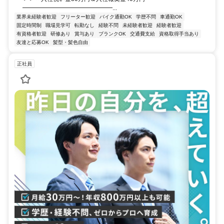
━━━━━━━━━━━━━━━...
業界未経験者歓迎
フリーター歓迎
バイク通勤OK
学歴不問
車通勤OK
固定時間制
職場見学可
転勤なし
経験不問
未経験者歓迎
経験者歓迎
有資格者歓迎
研修あり
賞与あり
ブランクOK
交通費支給
資格取得手当あり
友達と応募OK
髪型・髪色自由
正社員