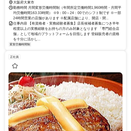
※配属店舗は上記店舗以外の可能性がございます ※原則、自宅から
大阪府大東市
50km圏内、通勤片道90分圏内の いずれかの店舗への配属・転勤とな
勤務時間 月間変形労働時間制（年間所定労働時間1,960時間・月間平
ります(エリア職) ※勤務店舗の指定は出来かねます ■ご希望に応じて
均労働時間163.33時間） ※9：00～24：00でのシフト制です ※一部
下記勤務区分から選択 も可能です ※社宅制度・赴任手当制度あり ＜
24時間営業の店舗があります ※配属店舗により、開店・閉...
リージョナル職＞ 異動の範囲は本拠地とその隣接県または直線距離
仕事内容 【有資格者・実務経験者募集】店長候補者募集につき半年
で概ね100km以内 ＜ナショナル職＞ 全国の店舗への異動あり ※社宅
程度以上の実務経験をお持ちの方のみ対象となります 「専門総合店
制度・赴任手当制度あり
舗」として地域のプラットフォームを目指します 登録販売者の資格
を十分に活かし...
変形労働時間制
正社員