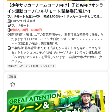
【少年サッカーチームコーチ向け】子ども向けオンラ
イン運動コーチ(フルリモート/業務委託/週1〜)
フルリモート＆週1〜OK！時給2,000円〜！サッカーコーチとして培っ
てきた経験を活かしながら、スキマ時間で子どもを支援できるお仕事で
PAPAMO株式会社
す◎
フルリモート
時給2,000円～4,000円
勤務時間・曜日: 以下の営業時間から、 勤務可能な時間帯に稼働いた
だきます 平日 15:00～21:00 土日祝 09:00～20:00 ＝＝＝＝＝＝＝＝
＝＝ ①週1日の場合：想定報酬4.0...
仕事内容: 募集背景 私たちは「誰もが自分らしさを育める土台を作
る」をミッションに 子ども向けのパーソナル×オンライン運動教室
「へやすぽアシスト」を運営しています。 会員数の拡大に伴い、少
年サッ...
週1日からOK
シフト自由
フルリモート
正社員