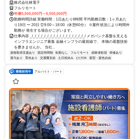
株式会社林電子
フルリモート
年俸5,500,000円～6,500,000円
勤務時間詳細 実働時間：1日あたり8時間 平均勤務日数：1ヶ月あた
り19日 〜 20日 ⏰9:00～18:00（休憩60分） ※案件状況により時間外
勤務が 発生する場合がございます。
仕事内容 _/_/_/_/_/_/_/_/_/_/_/_/_/_/_/_/_/_/ メガバンク基盤を支える
インフラエンジニア募集 金融インフラの最前線で、 本物の基盤技術
を磨きませんか。 当社...
資格取得支援あり
固定時間制
転勤なし
フルリモート
経験者歓迎
研修あり
賞与あり
育休あり
交通費支給
土日祝休み
ひげOK
髪型・髪色自由
アルバイト・パート