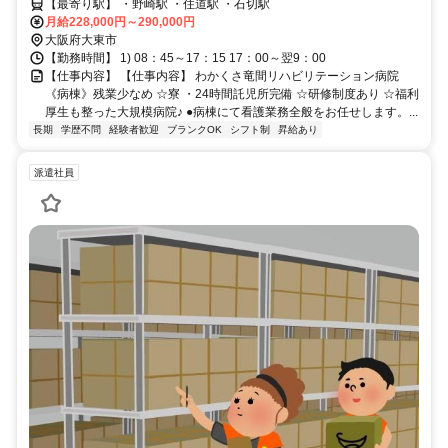
【最寄り駅】 ・野崎駅 ・住道駅 ・石切駅
月給228,000円～290,000円
大阪府大東市
【勤務時間】 1) 08：45～17：15 17：00～翌9：00
【仕事内容】 【仕事内容】 わかくさ竜間リハビリテーション病院
《病棟》残業少なめ ☆寮 ・24時間託児所完備 ☆研修制度あり ☆福利
厚生も整った大規模病院♪ ●病棟にて看護業務全般をお任せします。...
長期
学歴不問
経験者歓迎
ブランクOK
シフト制
昇給あり
派遣社員