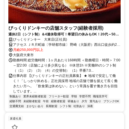
びっくりドンキーの店舗スタッフ(経験者採用)
週休2日（シフト制）＆4連休取得可！希望日の休みもOK！20代～50代
活躍中！産休･育休制度有！車・バイク通勤OK！
びっくりドンキー 大東店(正社員)
アクセス ＪＲ片町線〔学研都市線〕 野崎（大阪府）西出口徒歩約21
分、ＪＲ片町線〔学研都市線〕 住道南口徒歩約23分、近鉄けいはん
月給250,000円以上
な線 新石切出口1徒歩約39分
大阪府大東市
勤務時間 総労働時間：1ヶ月あたり168時間 ＜勤務曜日・時間＞ 7:00
～翌2:00（店舗により多少異なる） ※休憩1h ※実働8hのシフト制
（（1）（2）（3）（4）の交替制） （1）早番7:0...
仕事内容 【びっくりドンキーの正社員募集】 ★ 地域で安定して働
く！「しっかり休める」正社員採用 地域の店舗で腰を据えて長く働
きたい方へ。 「飲食業は休めない」という常識を覆す働き方を目指
しています。...
制服あり
業界未経験者歓迎
フリーター歓迎
早朝
学歴不問
職場見学可
経験不問
未経験者歓迎
午前
経験者歓迎
研修あり
夕方
賞与あり
ブランクOK
交通費支給
まかないあり
長期歓迎
シフト制
社割あり
深夜
派遣社員