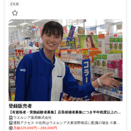
正社員
登録販売者
【有資格者・実務経験者募集】店長候補者募集につき半年程度以上の実
務経験をお持ちの方のみ対象となります
ウエルシア薬局株式会社
通勤アクセス ※住所はウエルシア大東深野南店に配属の場合 ※募集
店舗の配属を保証したものではございませんので予めご了承ください
月給229,000円～280,000円