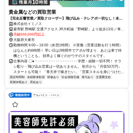
貴金属などの買取営業
【完全反響営業／買取クローザー】飛び込み・テレアポ一切なし！未経
験から青天井で稼げる環境
株式会社イミノス
最寄駅 野崎駅 交通アクセス JR片町線「野崎駅」より徒歩13分／車で
月給500,000円以上
2分 ※訪問エリアは関西全域
大阪府大東市
勤務時間 9:00～18:00（休憩1時間） ※実働（営業活動を行う時間）
はなんと約6時間！ 早い日は2時間半でアポが埋まり、あとは車で待
機ということも。 効率よく稼ぐのがウチのスタイルです。
仕事内容 〇●‥‥‥‥‥‥‥‥‥‥‥‥ 学歴・経験一切不問！ チラ
シ配り・飛び込み営業は一切ありません。 初月から「月収50万円」
スタートも可能！ 「青天井で稼ぎたい」「営業スキルを身につけた...
固定時間制
未経験者歓迎
研修あり
社会保険完備
賞与あり
交通費支給
長期休暇あり
昇給あり
アルバイト・パート