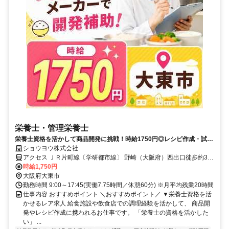
栄養士・管理栄養士
栄養士資格を活かして商品開発に挑戦！時給1750円◎レシピ作成・試作
調理のお仕事
ショウヨウ株式会社
アクセス ＪＲ片町線〔学研都市線〕 野崎（大阪府）西出口徒歩約30
分、近鉄奈良線 石切出入口2徒歩約36分、ＪＲ片町線〔学研都市線〕
時給1,750円
住道南口徒歩約34分 JR学研都市線「住道」駅からバスで23分 ※バイ
大阪府大東市
ク・自転車通勤OK！（敷地内駐輪場完備）
勤務時間 9:00～17:45(実働7.75時間／休憩60分) ※月平均残業20時間
仕事内容 おすすめポイント ＼おすすめポイント／ ▼栄養士資格を活
かせるレア求人 給食施設や飲食店での調理経験を活かして、 商品開
発やレシピ作成に携われるお仕事です。 「栄養士の資格を活かした
い」 ...