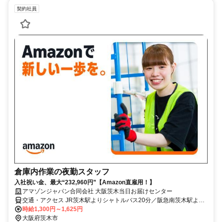
契約社員
倉庫内作業の夜勤スタッフ
入社祝い金、最大“232,960円”【Amazon直雇用！】
アマゾンジャパン合同会社 大阪茨木当日お届けセンター
交通・アクセス JR茨木駅よりシャトルバス20分／阪急南茨木駅より
シャトルバス25分
時給1,300円～1,625円
大阪府茨木市