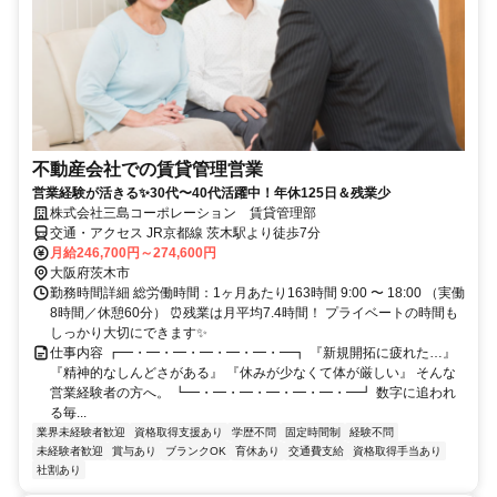
不動産会社での賃貸管理営業
営業経験が活きる✨30代〜40代活躍中！年休125日＆残業少
株式会社三島コーポレーション 賃貸管理部
交通・アクセス JR京都線 茨木駅より徒歩7分
月給246,700円～274,600円
大阪府茨木市
勤務時間詳細 総労働時間：1ヶ月あたり163時間 9:00 〜 18:00 （実働
8時間／休憩60分） ⏰残業は月平均7.4時間！ プライベートの時間も
しっかり大切にできます✨
仕事内容 ┏━・━・━・━・━・━・━┓ 『新規開拓に疲れた…』
『精神的なしんどさがある』 『休みが少なくて体が厳しい』 そんな
営業経験者の方へ。 ┗━・━・━・━・━・━・━┛ 数字に追われ
る毎...
業界未経験者歓迎
資格取得支援あり
学歴不問
固定時間制
経験不問
未経験者歓迎
賞与あり
ブランクOK
育休あり
交通費支給
資格取得手当あり
社割あり