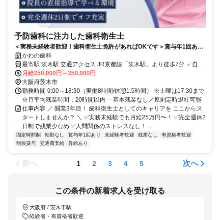
予防歯科に注力した歯科衛生士
＜実務未経験者歓迎！歯科衛生士免許があればOKです＞賞与年1回あり
／完全週休2日制
かわの歯科
最寄駅 茨木駅 交通アクセス JR京都線「茨木駅」より徒歩7分 ✓自転
車・バイク通勤OK
月給250,000円～350,000円
大阪府茨木市
勤務時間 9:00～18:30（実働8時間/休憩1.5時間） ※土曜は17:30まで
※月平均残業時間：20時間以内 ―基本残業なし／原則定時退社可能
仕事内容 ／ 開業3年目！ 歯科衛生士としてのキャリアを ここからス
タートしませんか？ ＼ ✅実務未経験でも月給25万円〜！ ✅完全週休2
日制で残業少なめ ✅人間関係のストレスなし！ ...
固定時間制
転勤なし
賞与年1回あり
未経験者歓迎
残業なし
有資格者歓迎
制服貸与
交通費支給
昇給あり
前へ
次へ
1
2
3
4
5
この条件の新着求人を受け取る
大阪府 / 茨木市駅
経験者・有資格者歓迎