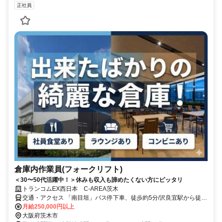
正社員
倉庫内作業員(フォークリフト)
＜30〜50代活躍中！＞休みも収入も諦めたくない方にピッタリ
トランコムEX西日本 C-AREA茨木
交通・アクセス 「南目垣」バス停下車、徒歩約5分/沢良宜駅から徒歩
36分（車13分）/阪急南茨木駅より直行無料シャトルバス有
月給250,000円以上
大阪府茨木市