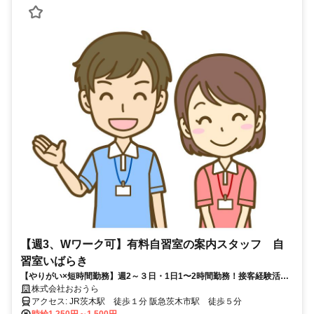
【週3、Wワーク可】有料自習室の案内スタッフ 自
習室いばらき
【やりがい×短時間勤務】週2～３日・1日1〜2時間勤務！接客経験活か
せます☆
株式会社おおうら
アクセス: JR茨木駅 徒歩１分 阪急茨木市駅 徒歩５分
時給1,250円～1,500円