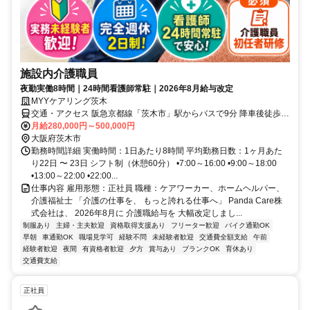
施設内介護職員
夜勤実働8時間｜24時間看護師常駐｜2026年8月給与改定
MYYケアリング茨木
交通・アクセス 阪急京都線「茨木市」駅からバスで9分 降車後徒歩5
分
月給280,000円～500,000円
大阪府茨木市
勤務時間詳細 実働時間：1日あたり8時間 平均勤務日数：1ヶ月あた
り22日 〜 23日 シフト制（休憩60分） •7:00～16:00 •9:00～18:00
•13:00～22:00 •22:00...
仕事内容 雇用形態：正社員 職種：ケアワーカー、ホームヘルパー、
介護福祉士 「介護の仕事を、 もっと誇れる仕事へ」 Panda Care株
式会社は、 2026年8月に 介護職給与を 大幅改定しまし...
制服あり
主婦・主夫歓迎
資格取得支援あり
フリーター歓迎
バイク通勤OK
早朝
車通勤OK
職場見学可
経験不問
未経験者歓迎
交通費全額支給
午前
経験者歓迎
夜間
有資格者歓迎
夕方
賞与あり
ブランクOK
育休あり
交通費支給
正社員