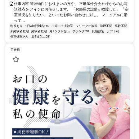
仕事内容 管理物件にお住まいの方や、 不動産仲介会社様からのお電
話対応を メインにお任せします。 「お部屋の設備が故障した」 「空
室状況を知りたい」 といったお問い合わせに対し、 マニュアルに沿
って ...
制服あり
1日4時間以内OK
主婦・主夫歓迎
フリーター歓迎
学歴不問
経験不問
未経験者歓迎
経験者歓迎
月1シフト提出
ブランクOK
長期歓迎
シフト制
長期休暇あり
週4日以上OK
正社員