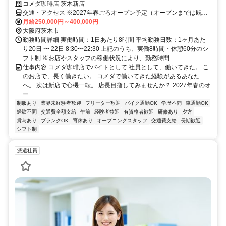
コメダ珈琲店 茨⽊新店
交通・アクセス ※2027年春ごろオープン予定（オープンまでは既存
店で研修）
月給250,000円～400,000円
大阪府茨木市
勤務時間詳細 実働時間：1日あたり8時間 平均勤務日数：1ヶ月あた
り20日 〜 22日 8:30〜22:30 上記のうち、実働8時間・休憩60分のシ
フト制 ※お店やスタッフの稼働状況により、勤務時間...
仕事内容 コメダ珈琲店でバイトとして 社員として、働いてきた。 こ
のお店で、長く働きたい。 コメダで働いてきた経験があるあなた
へ。 次は新店で心機一転。 店長目指してみませんか？ 2027年春のオ
ー...
制服あり
業界未経験者歓迎
フリーター歓迎
バイク通勤OK
学歴不問
車通勤OK
経験不問
交通費全額支給
午前
経験者歓迎
有資格者歓迎
研修あり
夕方
賞与あり
ブランクOK
育休あり
オープニングスタッフ
交通費支給
長期歓迎
シフト制
派遣社員