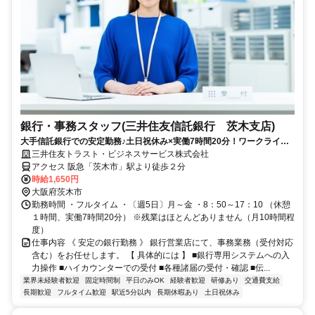
銀行・事務スタッフ(三井住友信託銀行 茨木支店)
大手信託銀行での安定勤務♪土日祝休み×実働7時間20分！ワークライフ
バランス◎
三井住友トラスト・ビジネスサービス株式会社
アクセス 阪急「茨木市」駅より徒歩２分
時給1,650円
大阪府茨木市
勤務時間 ・フルタイム ・〔週5日〕月～金 ・8：50～17：10 （休憩
１時間、実働7時間20分） ※残業はほとんどありません（月10時間程
度）
仕事内容 《 安定の銀行勤務 》 銀行営業店にて、事務業務（受付対応
含む）をお任せします。 【 具体的には 】 ■銀行専用システムへの入
力操作 ■ハイカウンターでの受付 ■各種諸届の受付・確認 ■伝...
業界未経験者歓迎
固定時間制
平日のみOK
経験者歓迎
研修あり
交通費支給
長期歓迎
フルタイム歓迎
駅近5分以内
長期休暇あり
土日祝休み