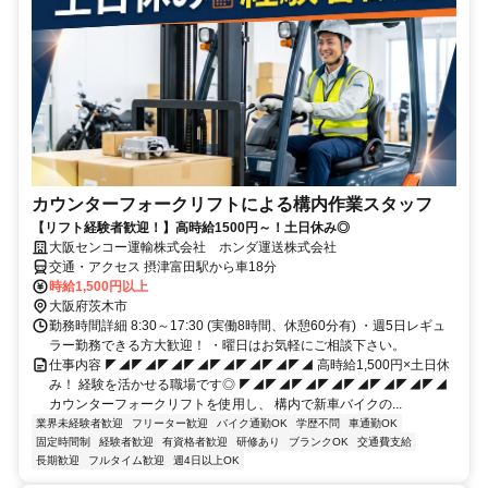
カウンターフォークリフトによる構内作業スタッフ
【リフト経験者歓迎！】高時給1500円～！土日休み◎
大阪センコー運輸株式会社 ホンダ運送株式会社
交通・アクセス 摂津富田駅から車18分
時給1,500円以上
大阪府茨木市
勤務時間詳細 8:30～17:30 (実働8時間、休憩60分有) ・週5日レギュ
ラー勤務できる方大歓迎！ ・曜日はお気軽にご相談下さい。
仕事内容 ◤◢◤◢◤◢◤◢◤◢◤◢◤◢◤◢ 高時給1,500円×土日休
み！ 経験を活かせる職場です◎ ◤◢◤◢◤◢◤◢◤◢◤◢◤◢◤◢
カウンターフォークリフトを使用し、 構内で新車バイクの...
業界未経験者歓迎
フリーター歓迎
バイク通勤OK
学歴不問
車通勤OK
固定時間制
経験者歓迎
有資格者歓迎
研修あり
ブランクOK
交通費支給
長期歓迎
フルタイム歓迎
週4日以上OK