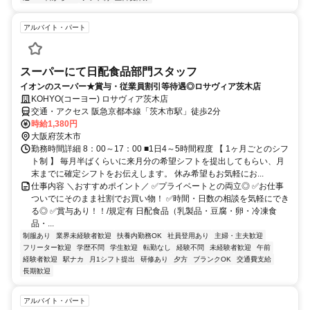
アルバイト・パート
スーパーにて日配食品部門スタッフ
イオンのスーパー★賞与・従業員割引等待遇◎ロサヴィア茨木店
KOHYO(コーヨー) ロサヴィア茨木店
交通・アクセス 阪急京都本線「茨木市駅」徒歩2分
時給1,380円
大阪府茨木市
勤務時間詳細 8：00～17：00 ■1日4～5時間程度 【 1ヶ月ごとのシフ
ト制 】 毎月半ばくらいに来月分の希望シフトを提出してもらい、月
末までに確定シフトをお伝えします。 休み希望もお気軽にお...
仕事内容 ＼おすすめポイント／ ✅プライベートとの両立◎ ✅お仕事
ついでにそのまま社割でお買い物！ ✅時間・日数の相談を気軽にでき
る◎ ✅賞与あり！！/規定有 日配食品（乳製品・豆腐・卵・冷凍食
品・...
制服あり
業界未経験者歓迎
扶養内勤務OK
社員登用あり
主婦・主夫歓迎
フリーター歓迎
学歴不問
学生歓迎
転勤なし
経験不問
未経験者歓迎
午前
経験者歓迎
駅ナカ
月1シフト提出
研修あり
夕方
ブランクOK
交通費支給
長期歓迎
アルバイト・パート