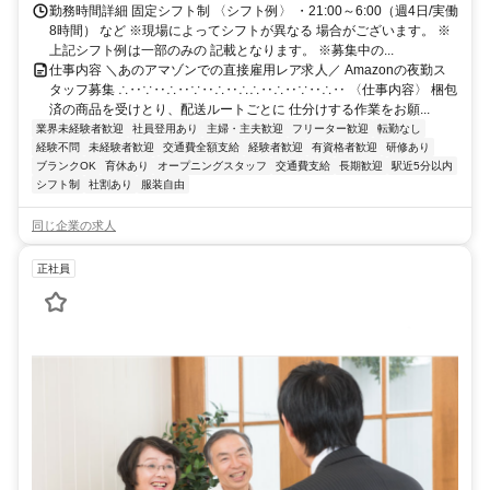
勤務時間詳細 固定シフト制 〈シフト例〉 ・21:00～6:00（週4日/実働
8時間） など ※現場によってシフトが異なる 場合がございます。 ※
上記シフト例は一部のみの 記載となります。 ※募集中の...
仕事内容 ＼あのアマゾンでの直接雇用レア求人／ Amazonの夜勤ス
タッフ募集 ∴‥∵‥∴‥∵‥∴‥∴∴‥∴‥∵‥∴‥ 〈仕事内容〉 梱包
済の商品を受けとり、配送ルートごとに 仕分けする作業をお願...
業界未経験者歓迎
社員登用あり
主婦・主夫歓迎
フリーター歓迎
転勤なし
経験不問
未経験者歓迎
交通費全額支給
経験者歓迎
有資格者歓迎
研修あり
ブランクOK
育休あり
オープニングスタッフ
交通費支給
長期歓迎
駅近5分以内
シフト制
社割あり
服装自由
同じ企業の求人
正社員