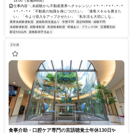
18:00（実働8時間）
仕事内容 ╲未経験から不動産業界へチャレンジ／ +＊-＊-＊+＊-＊-＊
+＊-＊-＊+ 「不動産の知識を身につけたい」 「接客スキルを磨きた
い」 「今より収入をアップさせたい」 「私生活も大切にしな...
業界未経験者歓迎
資格取得支援あり
学歴不問
固定時間制
経験不問
未経験者歓迎
経験者歓迎
有資格者歓迎
研修あり
ブランクOK
交通費支給
駅近5分以内
資格取得手当あり
正社員
食事介助・口腔ケア専門の言語聴覚士年休130日✨