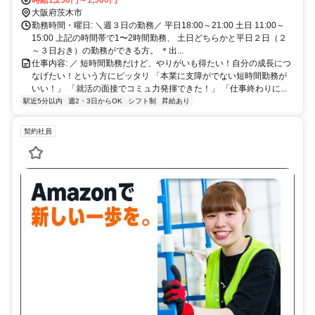
大阪府茨木市
勤務時間・曜日: ＼週３日の勤務／ 平日18:00～21:00 土日 11:00～
15:00 上記の時間帯で1〜2時間勤務、 土日どちらかと平日２日（２
～３日おき）の勤務ができる方。 ＊出...
仕事内容: ／ 短時間勤務だけど、やりがいも得たい！自分の成長につ
なげたい！という方にピッタリ 「本業に支障がでない短時間勤務が
いい！」 「就活の面接でコミュ力発揮できた！」 「仕事終わりに...
駅近5分以内
週2・3日からOK
シフト制
昇給あり
契約社員