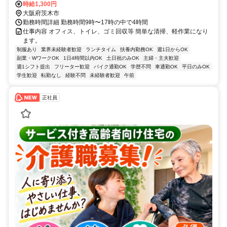
目垣駅より徒歩12分
時給1,300円
大阪府茨木市
勤務時間詳細 勤務時間9時〜17時の中で4時間
仕事内容 オフィス、トイレ、ゴミ回収等 簡単な清掃、軽作業になり
ます。
制服あり
業界未経験者歓迎
ランチタイム
扶養内勤務OK
週1日からOK
副業・WワークOK
1日4時間以内OK
土日祝のみOK
主婦・主夫歓迎
週1シフト提出
フリーター歓迎
バイク通勤OK
学歴不問
車通勤OK
平日のみOK
学生歓迎
転勤なし
経験不問
未経験者歓迎
午前
正社員