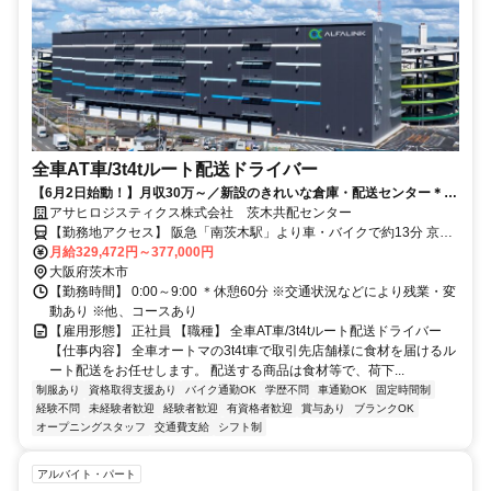
全車AT車/3t4tルート配送ドライバー
【6月2日始動！】月収30万～／新設のきれいな倉庫・配送センター＊
普免で応募OK／資格取得支援・育成環境充実！年間休日117日！ ★全車
アサヒロジスティクス株式会社 茨木共配センター
AT車のオープニング3t・4tドライバー正社員募集！★
【勤務地アクセス】 阪急「南茨木駅」より車・バイクで約13分 京阪
「光善寺駅」より車・バイクで約15分 ＊「南茨木駅」より無料送迎
月給329,472円～377,000円
大阪府茨木市
シャトルバスあり 〇車・バイク通勤OK（駐車場完備）
【勤務時間】 0:00～9:00 ＊休憩60分 ※交通状況などにより残業・変
動あり ※他、コースあり
【雇用形態】 正社員 【職種】 全車AT車/3t4tルート配送ドライバー
【仕事内容】 全車オートマの3t4t車で取引先店舗様に食材を届けるル
ート配送をお任せします。 配送する商品は食材等で、荷下...
制服あり
資格取得支援あり
バイク通勤OK
学歴不問
車通勤OK
固定時間制
経験不問
未経験者歓迎
経験者歓迎
有資格者歓迎
賞与あり
ブランクOK
オープニングスタッフ
交通費支給
シフト制
アルバイト・パート