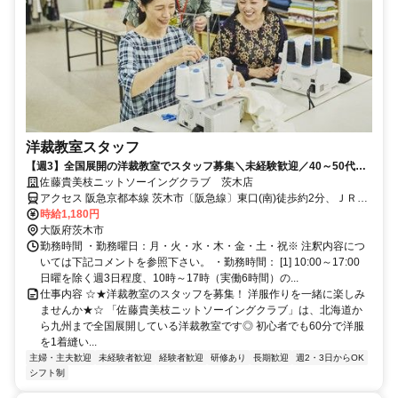
洋裁教室スタッフ
【週3】全国展開の洋裁教室でスタッフ募集＼未経験歓迎／40～50代主
婦さん活躍中☆
佐藤貴美枝ニットソーイングクラブ 茨木店
アクセス 阪急京都本線 茨木市〔阪急線〕東口(南)徒歩約2分、ＪＲ東
海道本線 茨木〔ＪＲ〕東口徒歩約15分、阪急京都本線 総持寺西口徒
時給1,180円
歩約21分
大阪府茨木市
勤務時間 ・勤務曜日：月・火・水・木・金・土・祝※ 注釈内容につ
いては下記コメントを参照下さい。 ・勤務時間： [1] 10:00～17:00
日曜を除く週3日程度、10時～17時（実働6時間）の...
仕事内容 ☆★洋裁教室のスタッフを募集！ 洋服作りを一緒に楽しみ
ませんか★☆ 「佐藤貴美枝ニットソーイングクラブ」は、北海道か
ら九州まで全国展開している洋裁教室です◎ 初心者でも60分で洋服
を1着縫い...
主婦・主夫歓迎
未経験者歓迎
経験者歓迎
研修あり
長期歓迎
週2・3日からOK
シフト制