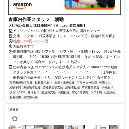
倉庫内作業スタッフ 朝勤
入社祝い金最大“232,960円”【Amazon直接雇用】
アマゾンジャパン合同会社 大阪茨木当日お届けセンター
交通・アクセス JR茨木駅よりシャトルバス20分／阪急南茨木駅より
シャトルバス25分
時給1,300円～1,625円
大阪府茨木市
勤務時間詳細 固定シフト制 〈シフト例〉 ・8:00～17:00（週5日/実働
8時間） ・8:00～19:00（週4日/実働10時間） など ※現場によってシ
フトが異なる 場合がございます。 ※上記シ...
仕事内容 ＼あのアマゾンでの直接雇用レア求人／ Amazonの朝勤務
スタッフ募集！ ∴‥∵‥∴‥∵‥∴‥∴∴‥∴‥∵‥∴‥ 〈仕事内容〉
梱包済の商品を受けとり、配送ルートごとに 仕分けする作業を...
業界未経験者歓迎
社員登用あり
主婦・主夫歓迎
フリーター歓迎
転勤なし
経験不問
未経験者歓迎
交通費全額支給
経験者歓迎
有資格者歓迎
研修あり
ブランクOK
育休あり
交通費支給
長期歓迎
駅近5分以内
シフト制
社割あり
服装自由
履歴書不要
正社員