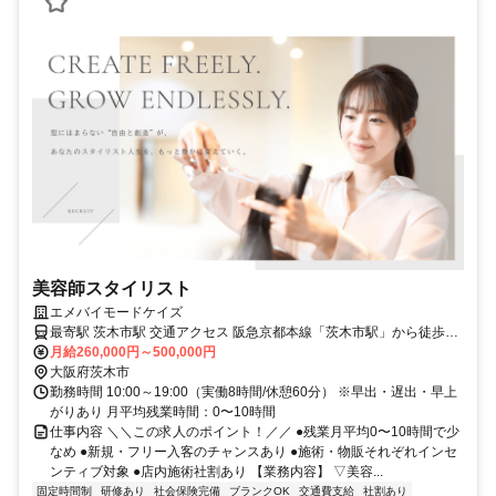
美容師スタイリスト
エメバイモードケイズ
最寄駅 茨木市駅 交通アクセス 阪急京都本線「茨木市駅」から徒歩3
月給260,000円～500,000円
分 ✓ バイク通勤OK ✓ 駅チカ ✓ 駅近5分以内
大阪府茨木市
勤務時間 10:00～19:00（実働8時間/休憩60分） ※早出・遅出・早上
がりあり 月平均残業時間：0〜10時間
仕事内容 ＼＼この求人のポイント！／／ ●残業月平均0〜10時間で少
なめ ●新規・フリー入客のチャンスあり ●施術・物販それぞれインセ
ンティブ対象 ●店内施術社割あり 【業務内容】 ▽美容...
固定時間制
研修あり
社会保険完備
ブランクOK
交通費支給
社割あり