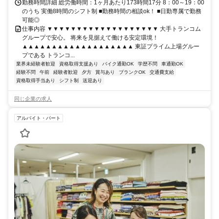
勤務時間詳細 総労働時間：1ヶ月あたり173時間17分 8：00～19：00
のうち 実働8時間のシフト制 ■勤務時間の相談ok！ ■日勤専属で勤務
可能◎
仕事内容 ▼▼▼▼▼▼▼▼▼▼▼▼▼▼▼▼▼▼▼ 大手トランコム
グループで安心。 将来を見据えて働ける安定環境！
▲▲▲▲▲▲▲▲▲▲▲▲▲▲▲▲▲▲▲ 東証プライム上場グルー
プである トランコ...
業界未経験者歓迎
資格取得支援あり
バイク通勤OK
学歴不問
車通勤OK
経験不問
午前
経験者歓迎
夕方
賞与あり
ブランクOK
交通費支給
資格取得手当あり
シフト制
送迎あり
同じ企業の求人
アルバイト・パート