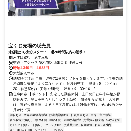
宝くじ売場の販売員
未経験から安心スタート！週20時間以内の勤務！
みずほ銀行 茨木支店
交通・アクセス 茨木市駅 西出口３ 徒歩１分
時給1,349円～1,822円
大阪府茨木市
勤務時間詳細 早番・遅番の2交替シフト制を採っています。(早番の勤
務時間は売場により異なります） 勤務形態① ・早番：8：20~15：
20（休憩60分） 実働：6時間 ・遅番：9：30~16：3...
仕事内容 【ポイント】 安定した勤務体制：土日祝日と年末年始が原
則休みで、平日を中心としたシフト勤務。 研修制度が充実：入社後
は、専任指導員陣による５日間程度の本社研修を実施。その後約２か
月かけて売...
制服あり
業界未経験者歓迎
扶養内勤務OK
社員登用あり
主婦・主夫歓迎
資格取得支援あり
学歴不問
経験不問
未経験者歓迎
交通費全額支給
経験者歓迎
月1シフト提出
研修あり
ブランクOK
交通費支給
長期歓迎
駅近5分以内
週2・3日からOK
シフト制
土日祝休み