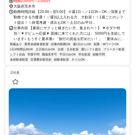
時給2,000円～3,500円
大阪府茨木市
勤務時間詳細 【20:00～翌5:00】 ※週1日～／1日3h～OK ✅深夜まで
勤務できる方優遇！ ✅週3以上入れる方、大歓迎！ ✨1週ごとのシフ
ト提出！ ✨終電考慮・遅出もOK ✨土日のみ/平日...
仕事内容 【夏前にサクッと稼ぎたい方、集まれ〜！】 ▼今ダケ特
別！▼デビュー応援▼ 面接に来てくれた方には、 5000円を支給して
います♪ もうすぐ夏本番♪ 「旅行の資金を貯めたい！」 「夏休みに...
制服あり
業界未経験者歓迎
扶養内勤務OK
週1日からOK
副業・WワークOK
1日4時間以内OK
土日祝のみOK
主婦・主夫歓迎
週1シフト提出
フリーター歓迎
シフト自由
学歴不問
職場見学可
平日のみOK
学生歓迎
経験不問
未経験者歓迎
交通費全額支給
経験者歓迎
ネイルOK
正社員