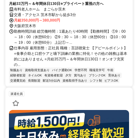
月給33万円～＆年間休日130日⭐プライベート重視の方へ
有料老人ホーム まごらか茨木
交通・アクセス 茨木市駅から徒歩3分
月給350,000円～380,000円
大阪府茨木市
勤務時間詳細 総労働時間：1週あたり40時間 【勤務時間】 ①9：00
～ 18：00（休憩60分） ②9：30 ～ 18：30（休憩60分） ③10：00
～ 19：00（休憩60分） 上記①～...
仕事内容 雇用形態：正社員 職種：言語聴覚士 【アピールポイント】
⭐食事介助と口腔ケアと嚥下訓練の業務に特化！その他の雑務は基本
的にはありません ⭐月給35万円～＆年間休日130日！オンオフ充実
の...
制服あり
資格取得支援あり
バイク通勤OK
学歴不問
職場見学可
午前
経験者歓迎
ネイルOK
有資格者歓迎
夕方
賞与あり
ブランクOK
育休あり
交通費支給
長期歓迎
駅近5分以内
資格取得手当あり
シフト制
ピアスOK
派遣社員