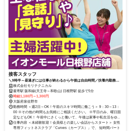
接客スタッフ
＼9時半～昼過ぎには仕事が終わるから午後は自由時間／扶養内勤務
OK！週2日～家庭と無理なく両立！
株式会社モリテクニカル
最寄駅 阪和線(天王寺～和歌山) 日根野駅 徒歩で5分
時給1,180円～1,300円
大阪府泉佐野市
勤務時間 ＜週2日～OK！午前のスキマ時間に働こう＞ 9：30～13：
00 ※その他の時間もお気軽にご相談ください。 ※平日のみ、曜日固
定などもOK！ 午前中にさくっと働いて、午後は家事や私生活をゆ...
仕事内容 ＜未経験歓迎！会員様との楽しい会話からスタート＞ 女性
専用フィットネスクラブ「Curves（カーブス）」で、 短時間パート