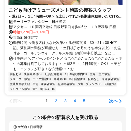
こども向けアミューズメント施設の接客スタッフ
＜週2日～、1日4時間～OK＞☆土日いずれか/長期連休勤務いただける方
歓迎☆ゲーセン好き活躍中♪
モーリーファンタジー 日根野店
アクセス ＪＲ関西空港線 日根野東口徒歩約6分、ＪＲ阪和線 日根野
東口徒歩約6分、ＪＲ阪和線 熊取東口徒歩約24分
時給1,270円～1,320円
大阪府泉佐野市
勤務時間 ＜働き方はあなた次第♪＞ 勤務時間 9：30～21：30 ◆下
記、繁忙期の勤務が可能な方 ・土日祝(1か月のうち半分以上) ・お盆
休み、ゴールデンウイーク、年末年始（期間中半分以上）など ...
仕事内容 ＼アピールポイント／ ☆:*:☆:*:☆:*:☆:*:☆:*:☆:*:☆:*:☆ ＜学
生の募集は終了しております＞ ＊週2日～、1日4時間～OK！ ＊子ど
も・エンタメが好き！な方活躍中 ＊お...
制服あり
扶養内勤務OK
社員登用あり
1日4時間以内OK
主婦・主夫歓迎
フリーター歓迎
バイク通勤OK
車通勤OK
即日勤務OK
転勤なし
未経験者歓迎
交通費全額支給
午前
経験者歓迎
有資格者歓迎
夕方
ブランクOK
長期歓迎
フルタイム歓迎
週2・3日からOK
前へ
次へ
1
2
3
4
5
この条件の新着求人を受け取る
大阪府 / 日根野駅