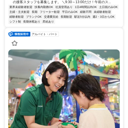
の接客スタッフを募集します。 ＼9:30～13:00だけ！午前のス...
業界未経験者歓迎
扶養内勤務OK
社員登用あり
1日4時間以内OK
土日祝のみOK
主婦・主夫歓迎
長期
フリーター歓迎
平日のみOK
経験不問
未経験者歓迎
経験者歓迎
ブランクOK
交通費支給
長期歓迎
駅近5分以内
週2・3日からOK
シフト制
長期休暇あり
昇給あり
アルバイト・パート