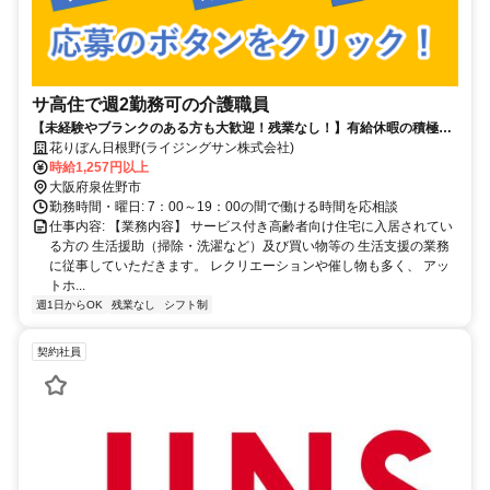
サ高住で週2勤務可の介護職員
【未経験やブランクのある方も大歓迎！残業なし！】有給休暇の積極取
得推奨！
花りぼん日根野(ライジングサン株式会社)
時給1,257円以上
大阪府泉佐野市
勤務時間・曜日: 7：00～19：00の間で働ける時間を応相談
仕事内容: 【業務内容】 サービス付き高齢者向け住宅に入居されてい
る方の 生活援助（掃除・洗濯など）及び買い物等の 生活支援の業務
に従事していただきます。 レクリエーションや催し物も多く、 アッ
トホ...
週1日からOK
残業なし
シフト制
契約社員