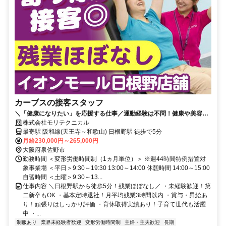
カーブスの接客スタッフ
＼「健康になりたい」を応援する仕事／運動経験は不問！健康や美容に
興味があれば未経験から安心スタート！
株式会社モリテクニカル
最寄駅 阪和線(天王寺～和歌山) 日根野駅 徒歩で5分
月給230,000円～265,000円
大阪府泉佐野市
勤務時間 ＜変形労働時間制（1ヵ月単位）＞ ※週44時間特例措置対
象事業場 ＜平日＞9:30～19:30 13:00～14:00 休憩時間 14:00～15:00
自習時間 ＜土曜＞9:30～13...
仕事内容 ＼日根野駅から徒歩5分！残業ほぼなし／ ・未経験歓迎！第
二新卒もOK ・基本定時退社！月平均残業3時間以内 ・賞与・昇給あ
り！頑張りはしっかり評価 ・育休取得実績あり！子育て世代も活躍
中 ・...
制服あり
業界未経験者歓迎
変形労働時間制
主婦・主夫歓迎
長期