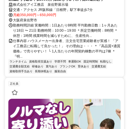
株式会社アイ工務店 泉佐野展示場
交通・アクセス JR阪和線「日根野」駅下車徒歩7分
月給350,000円～650,000円
大阪府泉佐野市
勤務時間詳細 実働時間：1日あたり8時間 平均勤務日数：1ヶ月あた
り18日 〜 21日 勤務時間：10:00～19:00 ＊所定労働時間：8時間 ＊
休憩：1時間 残業時間を減らすために、 生産性向...
仕事内容 ハウスメーカー出身者、注文住宅営業経験者が実感！ 「ア
イ工務店に転職して良かった！」 その理由は・・・ ＊『高品質×適質
価格』で売りやすい！ └ 1人当たりの年間契約棟数の平均は7棟 ＊
『明...
ランチタイム
資格取得支援あり
学歴不問
車通勤OK
固定時間制
転勤なし
交通費全額支給
研修あり
賞与あり
ブランクOK
育休あり
交通費支給
資格取得手当あり
長期休暇あり
服装自由
正社員