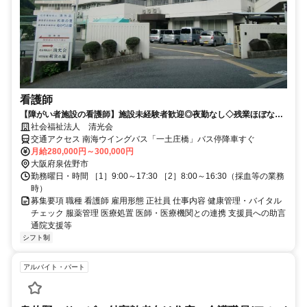
看護師
【障がい者施設の看護師】施設未経験者歓迎◎夜勤なし◇残業ほぼな
し！30代～50代女性活躍中◎
社会福祉法人 清光会
交通アクセス 南海ウイングバス「一土庄橋」バス停降車すぐ
月給280,000円～300,000円
大阪府泉佐野市
勤務曜日・時間 ［1］9:00～17:30 ［2］8:00～16:30（採血等の業務
時）
募集要項 職種 看護師 雇用形態 正社員 仕事内容 健康管理・バイタル
チェック 服薬管理 医療処置 医師・医療機関との連携 支援員への助言
通院支援等
シフト制
アルバイト・パート