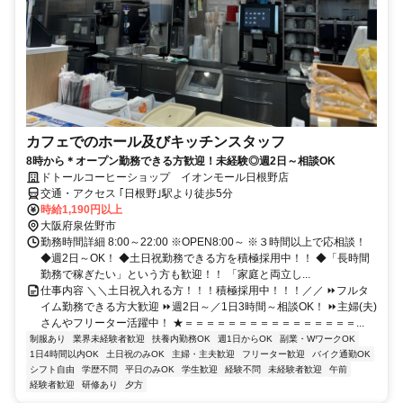
カフェでのホール及びキッチンスタッフ
8時から＊オープン勤務できる方歓迎！未経験◎週2日～相談OK
ドトールコーヒーショップ イオンモール日根野店
交通・アクセス ｢日根野｣駅より徒歩5分
時給1,190円以上
大阪府泉佐野市
勤務時間詳細 8:00～22:00 ※OPEN8:00～ ※３時間以上で応相談！
◆週2日～OK！ ◆土日祝勤務できる方を積極採用中！！ ◆「長時間
勤務で稼ぎたい」という方も歓迎！！ 「家庭と両立し...
仕事内容 ＼＼土日祝入れる方！！！積極採用中！！！／／ ⏩フルタ
イム勤務できる方大歓迎 ⏩週2日～／1日3時間～相談OK！ ⏩主婦(夫)
さんやフリーター活躍中！ ★＝＝＝＝＝＝＝＝＝＝＝＝＝＝＝＝...
制服あり
業界未経験者歓迎
扶養内勤務OK
週1日からOK
副業・WワークOK
1日4時間以内OK
土日祝のみOK
主婦・主夫歓迎
フリーター歓迎
バイク通勤OK
シフト自由
学歴不問
平日のみOK
学生歓迎
経験不問
未経験者歓迎
午前
経験者歓迎
研修あり
夕方