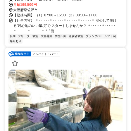
月給199,500円
大阪府泉佐野市
【勤務時間】 （1）07:00～16:00 （2）08:00～17:00
【仕事内容】 ＊･･････＊･･････＊･･････＊･･････＊ 安心して働け
る“居心地のいい環境”で スタートしませんか？ ＊･･････＊･･････
＊･･････＊･･････＊ *「働...
長期
フリーター歓迎
大量募集
学歴不問
経験者歓迎
ブランクOK
シフト制
昇給あり
アルバイト・パート