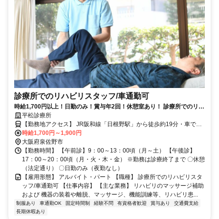
診療所でのリハビリスタッフ/車通勤可
時給1,700円以上！日勤のみ！賞与年2回！休憩室あり！ 診療所でのリハ
ビリスタッフ（A/P）募集中！
平松診療所
【勤務地アクセス】 JR阪和線「日根野駅」から徒歩約19分・車で約
4分 ※南海バス「西上バス停」から徒歩約10分 〇車・マイカー通勤
時給1,700円～1,900円
OK（駐車場完備）
大阪府泉佐野市
【勤務時間】 【午前診】9：00～13：00頃（月～土） 【午後診】
17：00～20：00頃（月・火・木・金） ※勤務は診療終了まで 〇休憩
（法定通り） 〇日勤のみ（夜勤なし）
【雇用形態】 アルバイト・パート 【職種】 診療所でのリハビリスタ
ッフ/車通勤可 【仕事内容】 【主な業務】 リハビリのマッサージ補助
および 機器の装着や離脱、マッサージ、機能訓練等、リハビリ患...
制服あり
車通勤OK
固定時間制
経験不問
有資格者歓迎
賞与あり
交通費支給
長期休暇あり