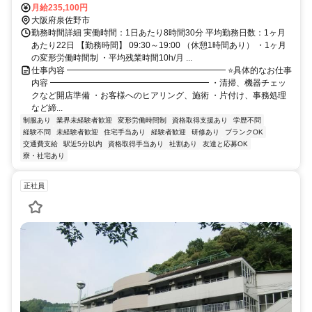
月給235,100円
大阪府泉佐野市
勤務時間詳細 実働時間：1日あたり8時間30分 平均勤務日数：1ヶ月
あたり22日 【勤務時間】 09:30～19:00 （休憩1時間あり） ・1ヶ月
の変形労働時間制 ・平均残業時間10h/月 ...
仕事内容 ━━━━━━━━━━━━━━━━━━━ ⭐具体的なお仕事
内容 ━━━━━━━━━━━━━━━━━━━ ・清掃、機器チェッ
クなど開店準備 ・お客様へのヒアリング、施術 ・片付け、事務処理
など締...
制服あり
業界未経験者歓迎
変形労働時間制
資格取得支援あり
学歴不問
経験不問
未経験者歓迎
住宅手当あり
経験者歓迎
研修あり
ブランクOK
交通費支給
駅近5分以内
資格取得手当あり
社割あり
友達と応募OK
寮・社宅あり
正社員