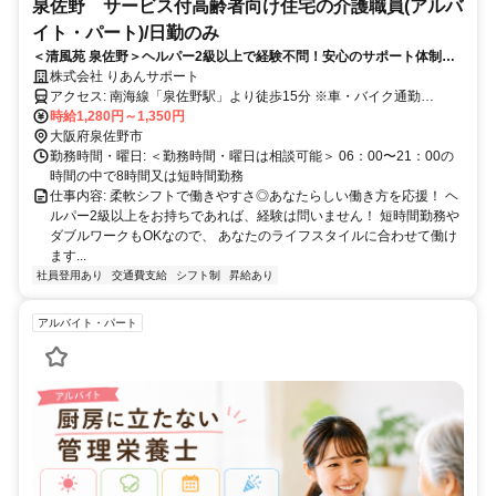
泉佐野 サービス付高齢者向け住宅の介護職員(アルバ
イト・パート)/日勤のみ
＜清風苑 泉佐野＞ヘルパー2級以上で経験不問！安心のサポート体制！
日勤の介護職員アルバイト・パートの募集
株式会社 りあんサポート
アクセス: 南海線「泉佐野駅」より徒歩15分 ※車・バイク通勤
OK（無料駐車場あり）
時給1,280円～1,350円
大阪府泉佐野市
勤務時間・曜日: ＜勤務時間・曜日は相談可能＞ 06：00〜21：00の
時間の中で8時間又は短時間勤務
仕事内容: 柔軟シフトで働きやすさ◎あなたらしい働き方を応援！ ヘ
ルパー2級以上をお持ちであれば、経験は問いません！ 短時間勤務や
ダブルワークもOKなので、 あなたのライフスタイルに合わせて働け
ます...
社員登用あり
交通費支給
シフト制
昇給あり
アルバイト・パート