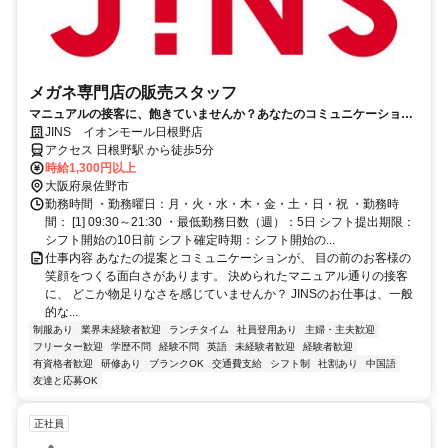
メガネ専門店の販売スタッフ
マニュアルの接客に、飽きていませんか？あなたのコミュニケーション
力・提案力を活かし、お客様の日常を変えるプロの接客へ。
JINS イオンモール日根野店
アクセス 日根野駅 から徒歩5分
時給1,300円以上
大阪府泉佐野市
勤務時間 ・勤務曜日：月・火・水・木・金・土・日・祝 ・勤務時
間： [1] 09:30～21:30 ・最低勤務日数（週）：5日 シフト提出期限：
シフト開始の10日前 シフト確定時期：シフト開始の...
仕事内容 あなたの提案とコミュニケーションが、 目の前のお客様の
笑顔をつくる面白さがあります。 決められたマニュアル通りの接客
に、 どこか物足りなさを感じていませんか？ JINSのお仕事は、一般
的な...
制服あり
業界未経験者歓迎
ランチタイム
社員登用あり
主婦・主夫歓迎
フリーター歓迎
学歴不問
経験不問
英語
未経験者歓迎
経験者歓迎
有資格者歓迎
研修あり
ブランクOK
交通費支給
シフト制
社割あり
中国語
友達と応募OK
正社員