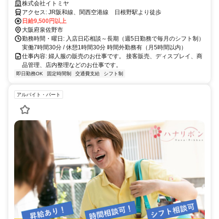
す。
株式会社イトミヤ
アクセス: JR阪和線、関西空港線 日根野駅より徒歩
日給9,500円以上
大阪府泉佐野市
勤務時間・曜日: 入店日応相談～長期（週5日勤務で毎月のシフト制）
実働7時間30分 / 休憩1時間30分 時間外勤務有（月5時間以内）
仕事内容: 婦人服の販売のお仕事です。 接客販売、ディスプレイ、商
品管理、店内整理などのお仕事です。
即日勤務OK
固定時間制
交通費支給
シフト制
アルバイト・パート