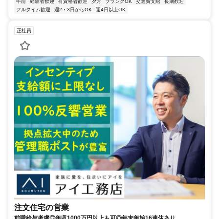
午前
経験者歓迎
有資格者歓迎
夕方
ブランクOK
交通費支給
長期歓迎
フルタイム歓迎
週2・3日からOK
週4日以上OK
正社員
注文住宅の営業
前職給与考慮◎年収1000万円以上も可◎年末年始16連休あり