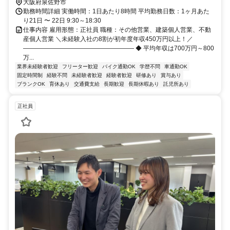
大阪府泉佐野市
勤務時間詳細 実働時間：1日あたり8時間 平均勤務日数：1ヶ月あた
り21日 〜 22日 9:30～18:30
仕事内容 雇用形態：正社員 職種：その他営業、建築個人営業、不動
産個人営業 ＼未経験入社の8割が初年度年収450万円以上！／
―――――――――――――――――― ◆ 平均年収は700万円～800
万...
業界未経験者歓迎
フリーター歓迎
バイク通勤OK
学歴不問
車通勤OK
固定時間制
経験不問
未経験者歓迎
経験者歓迎
研修あり
賞与あり
ブランクOK
育休あり
交通費支給
長期歓迎
長期休暇あり
託児所あり
正社員