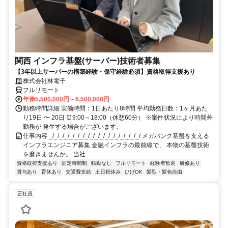
関西 インフラ基盤(サーバー)技術者募集
【3年以上サーバーの構築経験・保守経験必須】資格取得支援あり
株式会社林電子
フルリモート
年俸5,500,000円～6,500,000円
勤務時間詳細 実働時間：1日あたり8時間 平均勤務日数：1ヶ月あた
り19日 〜 20日 ⏰9:00～18:00（休憩60分） ※案件状況により時間外
勤務が 発生する場合がございます。
仕事内容 _/_/_/_/_/_/_/_/_/_/_/_/_/_/_/_/_/_/ メガバンク基盤を支える
インフラエンジニア募集 金融インフラの最前線で、 本物の基盤技術
を磨きませんか。 当社...
資格取得支援あり
固定時間制
転勤なし
フルリモート
経験者歓迎
研修あり
賞与あり
育休あり
交通費支給
土日祝休み
ひげOK
髪型・髪色自由
正社員