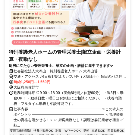
特別養護老人ホームの管理栄養士|献立企画・栄養計
算・夜勤なし
厨房に立たない管理栄養士。献立の企画・設計に集中できます✨
社会福祉法人犬鳴山 特別養護老人ホーム 犬鳴山荘
交通・アクセス JR日根野駅よりバス7分（犬鳴山行）頓田のバス停下
車 徒歩3分
時給1,250円～1,550円
大阪府泉佐野市
勤務時間詳細 ⏰9:00～18:00（実働8時間／休憩60分） ・週3日～勤
務OK！ ・勤務日数・曜日はお気軽にご相談ください。 ・扶養内勤
務・フルタイム勤務も相談可能です。
仕事内容 ━━━━━━━━━━━━━━━━━━━━ ✨この求人の
ポイント✨ ━━━━━━━━━━━━━━━━━━━━ ＜管理栄養
士の資格を活かせる！＞ ✅ 厨房業務なし！調理は委託業者が担当 ✅
献...
変形労働時間制
扶養内勤務OK
副業・WワークOK
早朝
車通勤OK
即日勤務OK