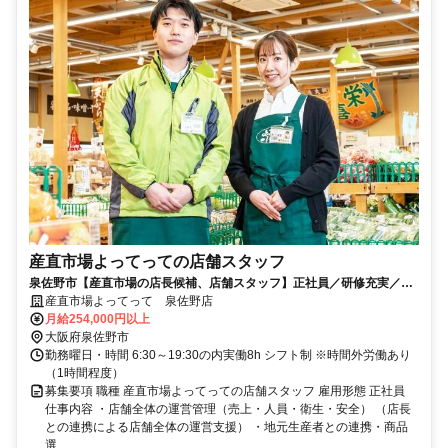
産直市場よってっての店舗スタッフ
泉佐野市【産直市場の店長候補、店舗スタッフ】正社員／研修充実／年
間休日111日／安定企業で厚待遇☆
産直市場よってって 泉佐野店
月給254,000円以上
大阪府泉佐野市
勤務曜日・時間 6:30～19:30の内実働8h シフト制 ※時間外労働あり
（1時間程度）
募集要項 職種 産直市場よってっての店舗スタッフ 雇用形態 正社員
仕事内容 ・店舗全体の運営管理（売上・人員・衛生・安全） （店長
との連携による店舗全体の運営支援） ・地元生産者との連携・商品
選...