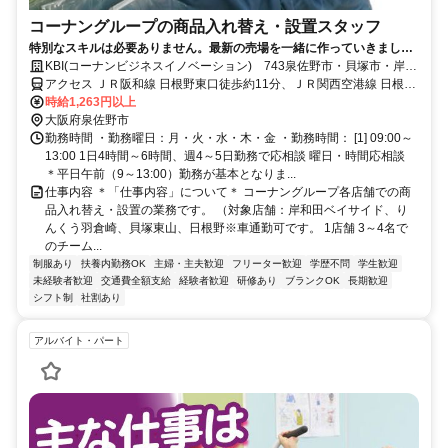
コーナングループの商品入れ替え・設置スタッフ
特別なスキルは必要ありません。最新の売場を一緒に作っていきましょ
う
KBI(コーナンビジネスイノベーション) 743泉佐野市・貝塚市・岸和
田市エリア
アクセス ＪＲ阪和線 日根野東口徒歩約11分、ＪＲ関西空港線 日根野
東口徒歩約11分、ＪＲ阪和線/ＪＲ関西空港線 熊取東口徒歩約19分
時給1,263円以上
大阪府泉佐野市
勤務時間 ・勤務曜日：月・火・水・木・金 ・勤務時間： [1] 09:00～
13:00 1日4時間～6時間、週4～5日勤務で応相談 曜日・時間応相談
＊平日午前（9～13:00）勤務が基本となりま...
仕事内容 ＊「仕事内容」について＊ コーナングループ各店舗での商
品入れ替え・設置の業務です。 （対象店舗：岸和田ベイサイド、り
んくう羽倉崎、貝塚東山、日根野※車通勤可です。 1店舗 3～4名で
のチーム...
制服あり
扶養内勤務OK
主婦・主夫歓迎
フリーター歓迎
学歴不問
学生歓迎
未経験者歓迎
交通費全額支給
経験者歓迎
研修あり
ブランクOK
長期歓迎
シフト制
社割あり
アルバイト・パート