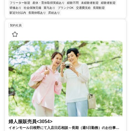
フリーター歓迎
産休・育休取得実績あり
経験不問
未経験者歓迎
経験者歓迎
研修あり
社会保険完備
賞与あり
ブランクOK
交通費支給
長期歓迎
駅近5分以内
長期休暇あり
昇給あり
契約社員
婦人服販売員<3054>
イオンモール日根野にて入店日応相談～長期（週5日勤務）のお仕事で