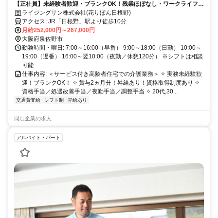
【正社員】未経験者歓迎・ブランクOK！残業ほぼなし・ワークライフバ
ランス充実／サ高住介護職
ライジングサン株式会社(花りぼん日根野)
アクセス: JR「日根野」駅より徒歩10分
月給252,000円～267,000円
大阪府泉佐野市
勤務時間・曜日: 7:00～16:00（早番） 9:00～18:00（日勤） 10:00～
19:00（遅番） 16:00～翌10:00（夜勤／休憩120分） ※シフトは相談
可能
仕事内容: ＜サービス付き高齢者住宅での介護業務＞ ✧ 実務未経験歓
迎！ブランクOK！ ✧ 賞与2ヵ月分！昇給あり！資格取得制度あり ✧
資格手当／処遇改善手当／夜勤手当／調整手当 ✧ 20代,30...
交通費支給
シフト制
昇給あり
同じ企業の求人
アルバイト・パート