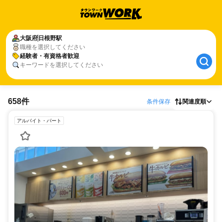
大阪府
日根野駅
職種を選択してください
経験者・有資格者歓迎
キーワードを選択してください
658件
条件保存
関連度順
アルバイト・パート