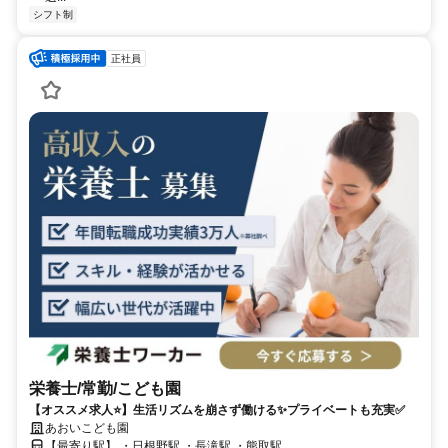
シフト制
正社員
栄養士/常勤/こども園
【オススメ求人⭐️】生活リズムを崩さず働ける✨プライベートも充実✅️
あおいこども園
【最寄り駅】 ・日根野駅 ・長滝駅 ・熊取駅