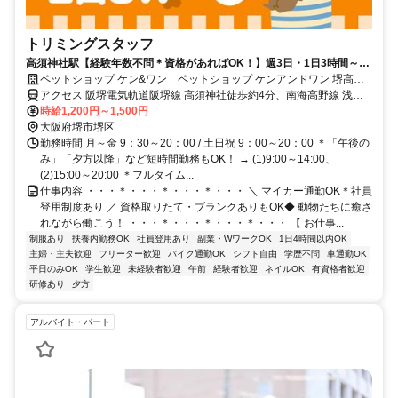
トリミングスタッフ
高須神社駅【経験年数不問＊資格があればOK！】週3日・1日3時間～
OKで扶養内やWワークOK◆
ペットショップ ケン&ワン ペットショップ ケンアンドワン 堺高須
店
アクセス 阪堺電気軌道阪堺線 高須神社徒歩約4分、南海高野線 浅香
山西出口徒歩約5分、阪堺電気軌道阪堺線 綾ノ町出入口1徒歩約8分
時給1,200円～1,500円
高須神社駅より徒歩5分 浅香山駅より8分 ＊駅チカ ＊マイカー通勤
大阪府堺市堺区
OK
勤務時間 月～金 9：30～20：00 / 土日祝 9：00～20：00 ＊「午後の
み」「夕方以降」など短時間勤務もOK！ → (1)9:00～14:00、
(2)15:00～20:00 ＊フルタイム...
仕事内容 ・・・＊・・・＊・・・＊・・・ ＼ マイカー通勤OK＊社員
登用制度あり ／ 資格取りたて・ブランクありもOK◆ 動物たちに癒さ
れながら働こう！ ・・・＊・・・＊・・・＊・・・ 【 お仕事...
制服あり
扶養内勤務OK
社員登用あり
副業・WワークOK
1日4時間以内OK
主婦・主夫歓迎
フリーター歓迎
バイク通勤OK
シフト自由
学歴不問
車通勤OK
平日のみOK
学生歓迎
未経験者歓迎
午前
経験者歓迎
ネイルOK
有資格者歓迎
研修あり
夕方
アルバイト・パート