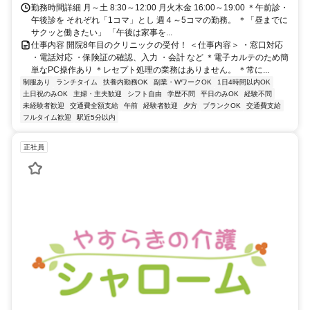
勤務時間詳細 月～土 8:30～12:00 月火木金 16:00～19:00 ＊午前診・
午後診を それぞれ「1コマ」とし 週４～5コマの勤務。 ＊「昼までに
サクッと働きたい」 「午後は家事を...
仕事内容 開院8年目のクリニックの受付！ ＜仕事内容＞ ・窓口対応
・電話対応 ・保険証の確認、入力 ・会計 など ＊電子カルテのため簡
単なPC操作あり ＊レセプト処理の業務はありません。 ＊常に...
制服あり
ランチタイム
扶養内勤務OK
副業・WワークOK
1日4時間以内OK
土日祝のみOK
主婦・主夫歓迎
シフト自由
学歴不問
平日のみOK
経験不問
未経験者歓迎
交通費全額支給
午前
経験者歓迎
夕方
ブランクOK
交通費支給
フルタイム歓迎
駅近5分以内
正社員