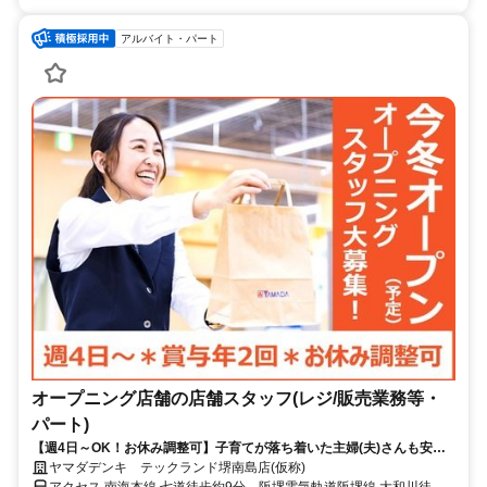
アルバイト・パート
オープニング店舗の店舗スタッフ(レジ/販売業務等・
パート)
【週4日～OK！お休み調整可】子育てが落ち着いた主婦(夫)さんも安
心！社割で家電をお得にGET！
ヤマダデンキ テックランド堺南島店(仮称)