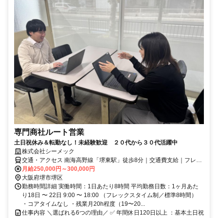
専門商社ルート営業
土日祝休み＆転勤なし！未経験歓迎 ２０代から３０代活躍中
株式会社シーメック
交通・アクセス 南海高野線「堺東駅」徒歩8分｜交通費支給｜フレッ
クス制
月給250,000円～300,000円
大阪府堺市堺区
勤務時間詳細 実働時間：1日あたり8時間 平均勤務日数：1ヶ月あた
り18日 〜 22日 9:00 〜 18:00 （フレックスタイム制／標準8時間）
・コアタイムなし ・残業月20h程度（19〜20...
仕事内容 ＼選ばれる6つの理由／ ✅ 年間休日120日以上 ：基本土日祝