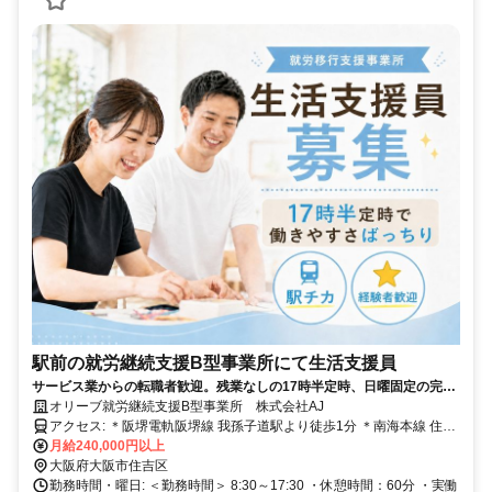
駅前の就労継続支援B型事業所にて生活支援員
サービス業からの転職者歓迎。残業なしの17時半定時、日曜固定の完全
週休2日制。未経験から始める安心のサポート業務です。
オリーブ就労継続支援B型事業所 株式会社AJ
アクセス: ＊阪堺電軌阪堺線 我孫子道駅より徒歩1分 ＊南海本線 住ノ
江駅より徒歩9分 ＊南海高野線 我孫子前駅より徒歩17分 ＊阪堺電軌
月給240,000円以上
阪堺線 安立町駅より徒歩7分
大阪府大阪市住吉区
勤務時間・曜日: ＜勤務時間＞ 8:30～17:30 ・休憩時間：60分 ・実働