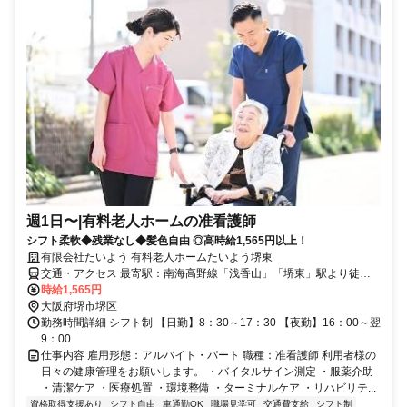
週1日〜|有料老人ホームの准看護師
シフト柔軟◆残業なし◆髪色自由 ◎高時給1,565円以上！
有限会社たいよう 有料老人ホームたいよう堺東
交通・アクセス 最寄駅：南海高野線「浅香山」「堺東」駅より徒歩
10分、JR阪和線「堺市」駅より徒歩10分
時給1,565円
大阪府堺市堺区
勤務時間詳細 シフト制 【日勤】8：30～17：30 【夜勤】16：00～翌
9：00
仕事内容 雇用形態：アルバイト・パート 職種：准看護師 利用者様の
日々の健康管理をお願いします。 ・バイタルサイン測定 ・服薬介助
・清潔ケア ・医療処置 ・環境整備 ・ターミナルケア ・リハビリテ...
資格取得支援あり
シフト自由
車通勤OK
職場見学可
交通費支給
シフト制