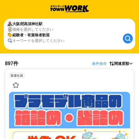
大阪府
高須神社駅
職種を選択してください
経験者・有資格者歓迎
キーワードを選択してください
897件
条件保存
関連度順
派遣社員