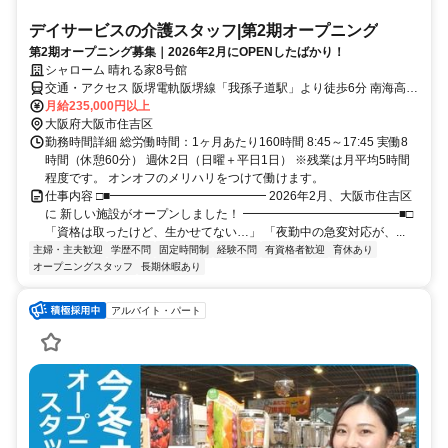
デイサービスの介護スタッフ|第2期オープニング
第2期オープニング募集｜2026年2月にOPENしたばかり！
シャローム 晴れる家8号館
交通・アクセス 阪堺電軌阪堺線「我孫子道駅」より徒歩6分 南海高野
線「我孫子前駅」より徒歩8分
月給235,000円以上
大阪府大阪市住吉区
勤務時間詳細 総労働時間：1ヶ月あたり160時間 8:45～17:45 実働8
時間（休憩60分） 週休2日（日曜＋平日1日） ※残業は月平均5時間
程度です。 オンオフのメリハリをつけて働けます。
仕事内容 □■━━━━━━━━━━━━━ 2026年2月、大阪市住吉区
に 新しい施設がオープンしました！ ━━━━━━━━━━━━━■□
「資格は取ったけど、生かせてない…」 「夜勤中の急変対応が、...
主婦・主夫歓迎
学歴不問
固定時間制
経験不問
有資格者歓迎
育休あり
オープニングスタッフ
長期休暇あり
アルバイト・パート