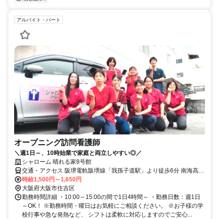
アルバイト・パート
オープニング訪問看護師
＼週1日～、10時始業で家庭と両立しやすい◎／
シャローム 晴れる家8号館
交通・アクセス 阪堺電軌阪堺線「我孫子道駅」より徒歩6分 南海高野
線「我孫子前駅」より徒歩8分
時給1,500円～1,650円
大阪府大阪市住吉区
勤務時間詳細 ・10:00～15:00の間で1日4時間～ ・勤務日数：週1日
～OK！ ※勤務時間・曜日はお気軽にご相談ください。 ※お子様の学
校行事や急な発熱など、 シフトは柔軟に対応しますのでご安心...