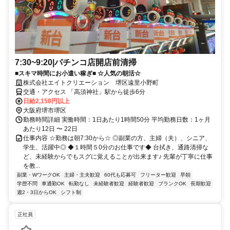
7:30~9:20|パチンコ店開店前清掃
■スキマ時間にお小遣い稼ぎ■ ☆人気の朝活☆
株式会社エイトクリエーション 堺区遠里小野町
交通・アクセス 「高須神社」駅から徒歩6分
日給2,158円以上
大阪府堺市堺区
勤務時間詳細 実働時間：1日あたり1時間50分 平均勤務日数：1ヶ月
あたり12日 〜 22日
仕事内容 ☆勤務は朝7:30から☆ ◎副業の方、主婦（夫）、シニア、
学生、活躍中◎ ◆１時間５0分のお仕事です◆ 台拭き、通路清掃な
ど、未経験からでもスグに覚えることが出来ます♪ 先輩が丁寧に仕事
を教...
副業・WワークOK
主婦・主夫歓迎
60代も応募可
フリーター歓迎
早朝
学歴不問
車通勤OK
転勤なし
未経験者歓迎
経験者歓迎
ブランクOK
長期歓迎
週2・3日からOK
シフト制
正社員