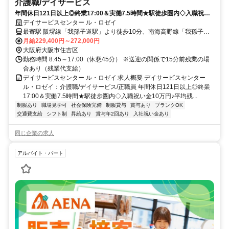
介護職/デイサービス
年間休日121日以上◎終業17:00＆実働7.5時間★駅徒歩圏内◇入職祝い
金10万円♪平均残業6.1時間/月☆採用強化中【大阪市住吉区、我孫子道
デイサービスセンター ル・ロゼイ
駅/我孫子前駅、デイサービス、介護職、正職員】
最寄駅 阪堺線「我孫子道駅」より徒歩10分、南海高野線「我孫子前
駅」より徒歩15分
月給229,400円～272,000円
大阪府大阪市住吉区
勤務時間 8:45～17:00（休憩45分） ※送迎の関係で15分前残業の場
合あり（残業代支給）
デイサービスセンター ル・ロゼイ 求人概要 デイサービスセンター
ル・ロゼイ：介護職/デイサービス/正職員 年間休日121日以上◎終業
17:00＆実働7.5時間★駅徒歩圏内◇入職祝い金10万円♪平均残...
制服あり
職場見学可
社会保険完備
制服貸与
賞与あり
ブランクOK
交通費支給
シフト制
昇給あり
賞与年2回あり
入社祝い金あり
同じ企業の求人
アルバイト・パート