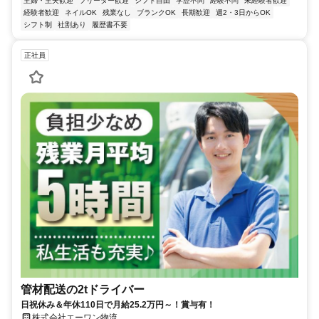
主婦・主夫歓迎
フリーター歓迎
シフト自由
学歴不問
経験不問
未経験者歓迎
経験者歓迎
ネイルOK
残業なし
ブランクOK
長期歓迎
週2・3日からOK
シフト制
社割あり
履歴書不要
正社員
管材配送の2tドライバー
日祝休み＆年休110日で月給25.2万円～！賞与有！
株式会社エーワン物流