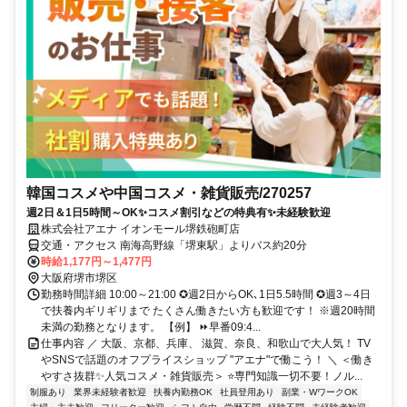
韓国コスメや中国コスメ・雑貨販売/270257
週2日＆1日5時間～OK✨コスメ割引などの特典有✨未経験歓迎
株式会社アエナ イオンモール堺鉄砲町店
交通・アクセス 南海高野線「堺東駅」よりバス約20分
時給1,177円～1,477円
大阪府堺市堺区
勤務時間詳細 10:00～21:00 ✪週2日からOK､1日5.5時間 ✪週3～4日
で扶養内ギリギリまで たくさん働きたい方も歓迎です！ ※週20時間
未満の勤務となります。 【例】 ⏩早番09:4...
仕事内容 ／ 大阪、京都、兵庫、 滋賀、奈良、和歌山で大人気！ TV
やSNSで話題のオフプライスショップ "アエナ"で働こう！ ＼ ＜働き
やすさ抜群✨人気コスメ・雑貨販売＞ ⭐専門知識一切不要！ノル...
制服あり
業界未経験者歓迎
扶養内勤務OK
社員登用あり
副業・WワークOK