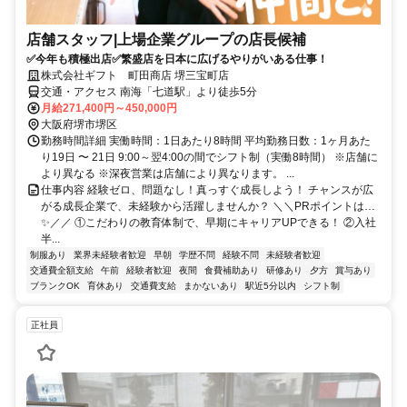
店舗スタッフ|上場企業グループの店長候補
✅️今年も積極出店✅️繁盛店を日本に広げるやりがいある仕事！
株式会社ギフト 町田商店 堺三宝町店
交通・アクセス 南海「七道駅」より徒歩5分
月給271,400円～450,000円
大阪府堺市堺区
勤務時間詳細 実働時間：1日あたり8時間 平均勤務日数：1ヶ月あた
り19日 〜 21日 9:00～翌4:00の間でシフト制（実働8時間） ※店舗に
より異なる ※深夜営業は店舗により異なります。 ...
仕事内容 経験ゼロ、問題なし！真っすぐ成長しよう！ チャンスが広
がる成長企業で、未経験から活躍しませんか？ ＼＼PRポイントは…
✨️／／ ①こだわりの教育体制で、早期にキャリアUPできる！ ②入社
半...
制服あり
業界未経験者歓迎
早朝
学歴不問
経験不問
未経験者歓迎
交通費全額支給
午前
経験者歓迎
夜間
食費補助あり
研修あり
夕方
賞与あり
ブランクOK
育休あり
交通費支給
まかないあり
駅近5分以内
シフト制
正社員