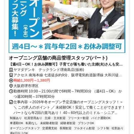
オープニング店舗の商品管理スタッフ(パート)
【週4日～OK！お休み調整可】子育てが落ち着いた主婦(夫)さんも安
心！社割で家電をお得にGET！
ヤマダデンキ テックランド堺南島店(仮称)
アクセス 南海本線 七道徒歩約9分、阪堺電気軌道阪堺線 大和川徒歩
約12分、OsakaMetro四つ橋線 住之江公園4番口徒歩約24分 ※「七道
時給1,300円～1,380円
駅」より徒歩10分程度
大阪府堺市堺区
勤務時間 10:00～21:00の間で6時間～7時間30分 （週4日～OK） か
つ週30時間～37時間30分
仕事内容 ＜2026年冬オープン予定店舗のオープニングスタッフ！＞
＼ この求人のポイント ／ 未経験OK！安定して働くことができます！
パートなら年2回の賞与あり！ 40～60代以上のミドル・シニア...
制服あり
社員登用あり
主婦・主夫歓迎
フリーター歓迎
バイク通勤OK
車通勤OK
転勤なし
未経験者歓迎
経験者歓迎
ブランクOK
オープニングスタッフ
交通費支給
長期歓迎
フルタイム歓迎
シフト制
社割あり
週4日以上OK