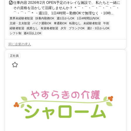
仕事内容 2026年2月 OPEN予定のキレイな施設で、 私たちと一緒に
その資格を活かして活躍しませんか？ ＊⌒・⌒・⌒・⌒・⌒・⌒・
⌒・⌒・⌒＊ ・週1日、1日4時間～勤務OKで無理なく ・10時...
業界未経験者歓迎
扶養内勤務OK
週1日からOK
1日4時間以内OK
主婦・主夫歓迎
バイク通勤OK
車通勤OK
転勤なし
未経験者歓迎
午前
経験者歓迎
残業なし
有資格者歓迎
夕方
ブランクOK
週2・3日からOK
シフト制
週4日以上OK
同じ企業の求人
正社員