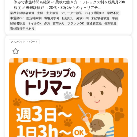
休みで家族時間も確保 ✅ 柔軟な働き方 ：フレックス制＆残業月20h
程度 ✅ 未経験歓迎 ：20代・30代からのキャリアチ...
業界未経験者歓迎
主婦・主夫歓迎
フリーター歓迎
バイク通勤OK
学歴不問
車通勤OK
固定時間制
職場見学可
転勤なし
経験不問
未経験者歓迎
午前
経験者歓迎
ネイルOK
夕方
賞与あり
ブランクOK
交通費支給
長期歓迎
資格取得手当あり
アルバイト・パート