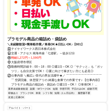
プラモデル商品の箱詰め・袋詰め
＼未経験歓迎×簡単軽作業／単発OK★日払いOK♪【001】
テイケイワークス西日本株式会社
交通・アクセス 南海本線「七道駅」～徒歩12分
時給1,272円～1,590円
大阪府堺市堺区
勤務時間詳細 9：00～18：00 ◎週1日～OK ◎「サクッと」も「ガッ
ツリ」も自分次第でOK！ ◎夏に向けて稼ぎたい方にも必見◎
仕事内容 ＼幅広い世代の男女活躍中★／ ￣￣￣￣￣￣￣￣￣￣￣￣
￣ 空調完備、休憩室アリの 綺麗な倉庫での作業です♪ 【仕事内容】
プラモデル商品の箱詰め・袋詰め ◎週1日～OK！ ◎単発OK！ ...
業界未経験者歓迎
副業・WワークOK
短期
学歴不問
平日のみOK
経験不問
研修あり
ブランクOK
単発
シフト制
短期（1ヵ月以内）
履歴書不要
友達と応募OK
アルバイト・パート