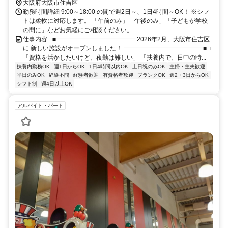
大阪府大阪市住吉区
勤務時間詳細 9:00～18:00 の間で週2日～、1日4時間～OK！ ※シフ
トは柔軟に対応します。 「午前のみ」「午後のみ」「子どもが学校
の間に」などお気軽にご相談ください。
仕事内容 □■━━━━━━━━━━━━━ 2026年2月、大阪市住吉区
に 新しい施設がオープンしました！ ━━━━━━━━━━━━━■□
「資格を活かしたいけど、夜勤は難しい」 「扶養内で、日中の時...
扶養内勤務OK
週1日からOK
1日4時間以内OK
土日祝のみOK
主婦・主夫歓迎
平日のみOK
経験不問
経験者歓迎
有資格者歓迎
ブランクOK
週2・3日からOK
シフト制
週4日以上OK
アルバイト・パート