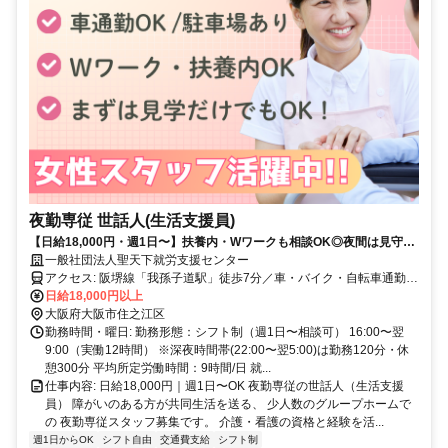
夜勤専従 世話人(生活支援員)
【日給18,000円・週1日〜】扶養内・Wワークも相談OK◎夜間は見守り
中心＆仮眠しっかり／ブランク可・少人数で落ち着いたグループホーム
一般社団法人聖天下就労支援センター
夜勤
アクセス: 阪堺線「我孫子道駅」徒歩7分／車・バイク・自転車通勤
OK（駐車場あり）
日給18,000円以上
大阪府大阪市住之江区
勤務時間・曜日: 勤務形態：シフト制（週1日〜相談可） 16:00〜翌
9:00（実働12時間） ※深夜時間帯(22:00〜翌5:00)は勤務120分・休
憩300分 平均所定労働時間：9時間/日 就...
仕事内容: 日給18,000円｜週1日〜OK 夜勤専従の世話人（生活支援
員） 障がいのある方が共同生活を送る、 少人数のグループホームで
の 夜勤専従スタッフ募集です。 介護・看護の資格と経験を活...
週1日からOK
シフト自由
交通費支給
シフト制