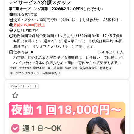
デイサービスの介護スタッフ
第二期オープニング募集｜2026年2月にOPENしたばかり♪
晴れる家4号館
交通・アクセス 南海高野線「浅香山駅」より徒歩8分。 JR阪和線
「浅香駅」より徒歩10分。 阪堺線「綾之町駅」から徒歩15分。
月給235,000円以上
大阪府堺市堺区
勤務時間詳細 総労働時間：1ヶ月あたり160時間 8:45～17:45 実働8
時間（休憩60分） 週休2日（日曜＋平日1日） ※残業は月平均5時間
程度です。 オンオフのメリハリをつけて働けます。
仕事内容 □■━━━━━━━━━━━━━━━━━━ スキルよりも人
柄重視！居心地の良さが自慢 ✅資格取得は「勤務扱い」で応援！ ✅リ
ハビリ特化で身体の負担少なめ ✅産休・育休からの復帰者も多数...
主婦・主夫歓迎
学歴不問
固定時間制
経験不問
有資格者歓迎
育休あり
オープニングスタッフ
長期休暇あり
アルバイト・パート