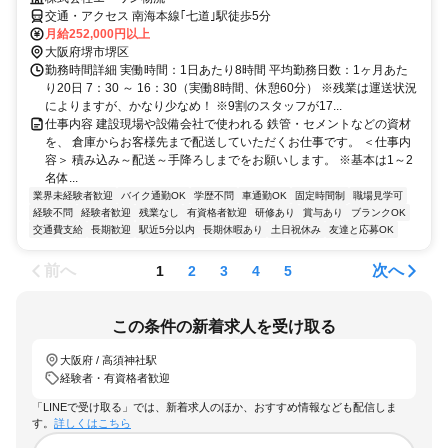
交通・アクセス 南海本線｢七道｣駅徒歩5分
月給252,000円以上
大阪府堺市堺区
勤務時間詳細 実働時間：1日あたり8時間 平均勤務日数：1ヶ月あた
り20日 7：30 ～ 16：30（実働8時間、休憩60分） ※残業は運送状況
によりますが、かなり少なめ！ ※9割のスタッフが17...
仕事内容 建設現場や設備会社で使われる 鉄管・セメントなどの資材
を、 倉庫からお客様先まで配送していただくお仕事です。 ＜仕事内
容＞ 積み込み～配送～手降ろしまでをお願いします。 ※基本は1～2
名体...
業界未経験者歓迎
バイク通勤OK
学歴不問
車通勤OK
固定時間制
職場見学可
経験不問
経験者歓迎
残業なし
有資格者歓迎
研修あり
賞与あり
ブランクOK
交通費支給
長期歓迎
駅近5分以内
長期休暇あり
土日祝休み
友達と応募OK
前へ
次へ
1
2
3
4
5
この条件の新着求人を受け取る
大阪府 / 高須神社駅
経験者・有資格者歓迎
「LINEで受け取る」では、新着求人のほか、おすすめ情報なども配信しま
す。
詳しくはこちら