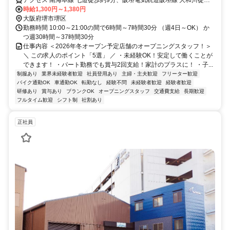
アクセス 南海本線 七道徒歩約9分、阪堺電気軌道阪堺線 大和川徒歩
約12分、OsakaMetro四つ橋線 住之江公園4番口徒歩約24分 ※「七道
時給1,300円～1,380円
駅」より徒歩10分程度
大阪府堺市堺区
勤務時間 10:00～21:00の間で6時間～7時間30分 （週4日～OK） か
つ週30時間～37時間30分
仕事内容 ＜2026年冬オープン予定店舗のオープニングスタッフ！＞
＼ この求人のポイント「5選」 ／ ・未経験OK！安定して働くことが
できます！ ・パート勤務でも賞与2回支給！家計のプラスに！ ・子...
制服あり
業界未経験者歓迎
社員登用あり
主婦・主夫歓迎
フリーター歓迎
バイク通勤OK
車通勤OK
転勤なし
経験不問
未経験者歓迎
経験者歓迎
研修あり
賞与あり
ブランクOK
オープニングスタッフ
交通費支給
長期歓迎
フルタイム歓迎
シフト制
社割あり
正社員