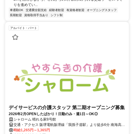
りを進めてい...
車通勤OK
交通費全額支給
経験者歓迎
有資格者歓迎
オープニングスタッフ
長期歓迎
資格取得手当あり
シフト制
アルバイト・パート
デイサービスの介護スタッフ 第二期オープニング募集
2026年2月OPENしたばかり！日勤のみ・週1日～OK◎
シャローム 晴れる家8号館
交通・アクセス 阪堺電軌阪堺線「我孫子道駅」より徒歩6分 南海高野
線「我孫子前駅」より徒歩8分
時給1,265円～1,365円