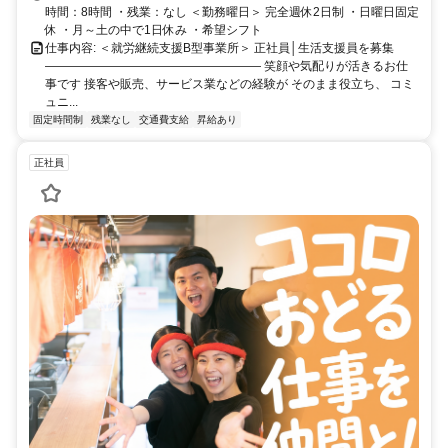
時間：8時間 ・残業：なし ＜勤務曜日＞ 完全週休2日制 ・日曜日固定
休 ・月～土の中で1日休み ・希望シフト
仕事内容: ＜就労継続支援B型事業所＞ 正社員│生活支援員を募集
―――――――――――――――――― 笑顔や気配りが活きるお仕
事です 接客や販売、サービス業などの経験が そのまま役立ち、 コミ
ュニ...
固定時間制
残業なし
交通費支給
昇給あり
正社員