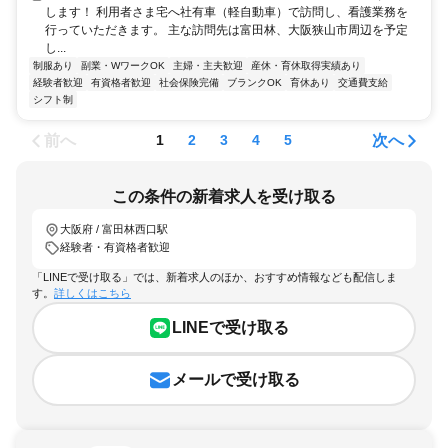
します！ 利用者さま宅へ社有車（軽自動車）で訪問し、看護業務を
行っていただきます。 主な訪問先は富田林、大阪狭山市周辺を予定
し...
制服あり
副業・WワークOK
主婦・主夫歓迎
産休・育休取得実績あり
経験者歓迎
有資格者歓迎
社会保険完備
ブランクOK
育休あり
交通費支給
シフト制
前へ
次へ
1
2
3
4
5
この条件の新着求人を受け取る
大阪府 / 富田林西口駅
経験者・有資格者歓迎
「LINEで受け取る」では、新着求人のほか、おすすめ情報なども配信しま
す。
詳しくはこちら
LINEで受け取る
メールで受け取る