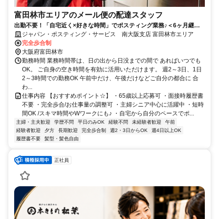
富田林市エリアのメール便の配達スタッフ
出勤不要！「自宅近く×好きな時間」でポスティング業務♪＜6ヶ月継続
勤務で合計2万円のプチボーナス＞
ジャパン・ポスティング・サービス 南大阪支店 富田林市エリア
完全歩合制
大阪府富田林市
勤務時間 業務時間帯は、日の出から日没までの間で あればいつでも
OK。 ご自身の空き時間を有効に活用いただけます。 週2～3日、1日
2～3時間での勤務OK 午前中だけ、午後だけなどご自分の都合に 合
わ...
仕事内容 【おすすめポイント☆】 ・65歳以上応募可 ・面接時履歴書
不要 ・完全歩合/お仕事量の調整可 ・主婦シニア中心に活躍中 ・短時
間OK /スキマ時間やWワークにも♪ ・自宅から自分のペースでポ...
主婦・主夫歓迎
学歴不問
平日のみOK
経験不問
未経験者歓迎
午前
経験者歓迎
夕方
長期歓迎
完全歩合制
週2・3日からOK
週4日以上OK
履歴書不要
髪型・髪色自由
正社員