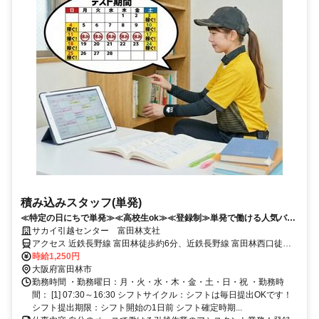
積み込みスタッフ(単発)
≪特定の日にちで単発≫≪高校生ok≫≪登録制≫単発で働ける人気バイ
ト♪時給1250円で稼げる!!
サカイ引越センター 富田林支社
アクセス 近鉄長野線 富田林徒歩約6分、近鉄長野線 富田林西口徒歩
約7分、近鉄長野線 川西（大阪府）徒歩約21分 近鉄長野線 富田林駅
時給1,250円
徒歩10分
大阪府富田林市
勤務時間 ・勤務曜日：月・火・水・木・金・土・日・祝 ・勤務時
間： [1] 07:30～16:30 シフトサイクル：シフトは毎日提出OKです！
シフト提出期限：シフト開始の1日前 シフト確定時期...