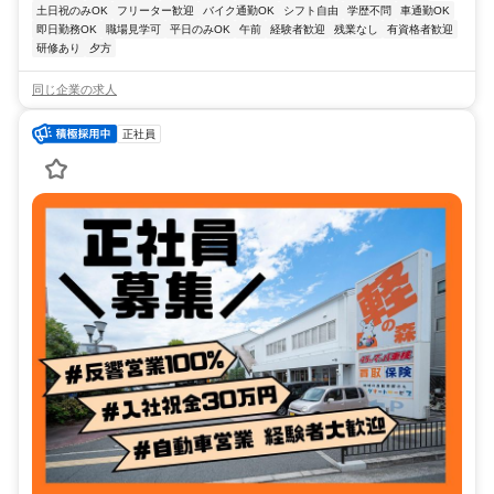
土日祝のみOK
フリーター歓迎
バイク通勤OK
シフト自由
学歴不問
車通勤OK
即日勤務OK
職場見学可
平日のみOK
午前
経験者歓迎
残業なし
有資格者歓迎
研修あり
夕方
同じ企業の求人
正社員