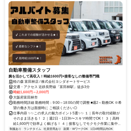
自動車整備スタッフ
腕を活かして高収入！時給1600円×接客なしの整備専門職
軽の森 富田林店 / 株式会社ヨシダオートサービス
交通・アクセス 近鉄長野線「富田林駅」徒歩3分
時給1,600円～2,000円
大阪府富田林市
勤務時間詳細 勤務時間：9:00～18:00の間で調整 ■週2～勤務OK ※希
望の働き方は面接時に ご相談ください◎
仕事内容 ✨✨この求人の魅力ポイント5選✨✨ １｜長年の取付経験が
そのまま活きる！ ２｜週2日・1日3h〜スキマ時間でOK！ ３｜高時
給1,600円で効率よく稼げる！ ４｜接客なしでモクモク作業に集中...
制服あり
ランチタイム
社員登用あり
副業・WワークOK
1日4時間以内OK