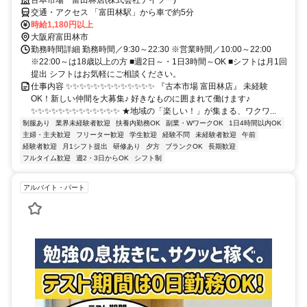
交通・アクセス 「富田林駅」から車で約5分
時給1,180円以上
大阪府富田林市
勤務時間詳細 勤務時間／9:30～22:30 ※営業時間／10:00～22:00
※22:00～は18歳以上の方 ■週2日～・1日3時間～OK ■シフトは月1回
提出 シフトはお気軽にご相談ください。
仕事内容 ✨✨✨✨✨✨✨✨✨✨✨✨✨ 『古本市場 富田林店』 未経験
OK！新しい仲間を大募集♪ 好きなものに囲まれて働けます♪
✨✨✨✨✨✨✨✨✨✨✨✨✨ ★地域の「楽しい！」が集まる、ワクワ...
制服あり
業界未経験者歓迎
扶養内勤務OK
副業・WワークOK
1日4時間以内OK
主婦・主夫歓迎
フリーター歓迎
学生歓迎
経験不問
未経験者歓迎
午前
経験者歓迎
月1シフト提出
研修あり
夕方
ブランクOK
長期歓迎
フルタイム歓迎
週2・3日からOK
シフト制
アルバイト・パート