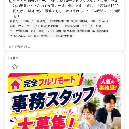
仕事内容 自分のペースで働ける引越作業のアシスタント業務！登録
制の単発バイトなので友達も一緒に働けます！ 嬉しい！高時給1250
円だから 単発の数日勤務でもしっかり稼げる♪ ＊1日4時間～、短時間
もO...
制服あり
短期（3ヵ月以内）
扶養内勤務OK
社員登用あり
週1日からOK
副業・WワークOK
1日4時間以内OK
土日祝のみOK
フリーター歓迎
バイク通勤OK
短期
早朝
シフト自由
学歴不問
車通勤OK
即日勤務OK
平日のみOK
学生歓迎
転勤なし
未経験者歓迎
同じ企業の求人
正社員