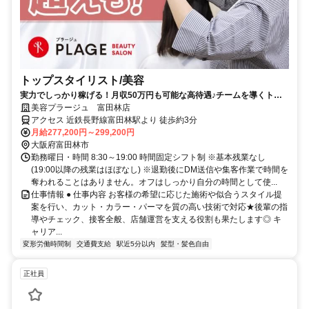
トップスタイリスト/美容
実力でしっかり稼げる！月収50万円も可能な高待遇♪チームを導くトッ
プスタイリスト！
美容プラージュ 富田林店
アクセス 近鉄長野線富田林駅より 徒歩約3分
月給277,200円～299,200円
大阪府富田林市
勤務曜日・時間 8:30～19:00 時間固定シフト制 ※基本残業なし
(19:00以降の残業はほぼなし) ※退勤後にDM送信や集客作業で時間を
奪われることはありません。オフはしっかり自分の時間として使...
仕事情報 ● 仕事内容 お客様の希望に応じた施術や似合うスタイル提
案を行い、カット・カラー・パーマを質の高い技術で対応★後輩の指
導やチェック、接客全般、店舗運営を支える役割も果たします◎ キ
ャリア...
変形労働時間制
交通費支給
駅近5分以内
髪型・髪色自由
正社員