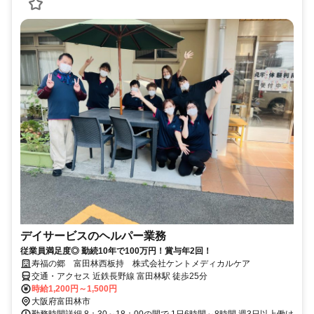
デイサービスのヘルパー業務
従業員満足度◎ 勤続10年で100万円！賞与年2回！
寿福の郷 富田林西板持 株式会社ケントメディカルケア
交通・アクセス 近鉄長野線 富田林駅 徒歩25分
時給1,200円～1,500円
大阪府富田林市
勤務時間詳細 8：30～18：00の間で 1日6時間～8時間 週3日以上働け