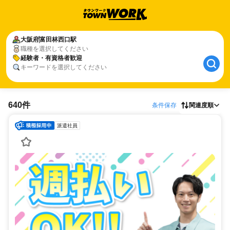
大阪府
富田林西口駅
職種を選択してください
経験者・有資格者歓迎
キーワードを選択してください
640件
条件保存
関連度順
派遣社員