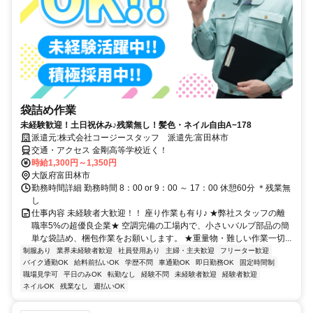
袋詰め作業
未経験歓迎！土日祝休み♪残業無し！髪色・ネイル自由A−178
派遣元:株式会社コージースタッフ 派遣先:富田林市
交通・アクセス 金剛高等学校近く！
時給1,300円～1,350円
大阪府富田林市
勤務時間詳細 勤務時間 8：00 or 9：00 ～ 17：00 休憩60分 ＊残業無
し
仕事内容 未経験者大歓迎！！ 座り作業も有り♪ ★弊社スタッフの離
職率5%の超優良企業★ 空調完備の工場内で、小さいバルブ部品の簡
単な袋詰め、梱包作業をお願いします。 ★重量物・難しい作業一切...
制服あり
業界未経験者歓迎
社員登用あり
主婦・主夫歓迎
フリーター歓迎
バイク通勤OK
給料前払いOK
学歴不問
車通勤OK
即日勤務OK
固定時間制
職場見学可
平日のみOK
転勤なし
経験不問
未経験者歓迎
経験者歓迎
ネイルOK
残業なし
週払いOK