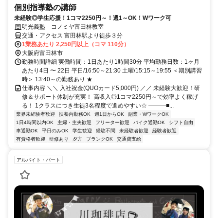
個別指導塾の講師
未経験◎学生応援！1コマ2250円～！週1～OK！Wワーク可
明光義塾 コノミヤ富田林教室
交通・アクセス 富田林駅より徒歩３分
1業務あたり 2,250円以上（コマ 110分）
大阪府富田林市
勤務時間詳細 実働時間：1日あたり1時間30分 平均勤務日数：1ヶ月
あたり4日 〜 22日 平日/16:50～21:30 土曜/15:15～19:55 ＜期別講習
時＞ 13:40～の勤務あり ★...
仕事内容 ＼＼ 入社祝金(QUOカード5,000円) ／／ 未経験大歓迎！研
修＆サポート体制が充実！ 高収入◎1コマ2250円～で効率よく稼げ
る！ 1クラスにつき生徒3名程度で進めやすい☆ ―――■...
業界未経験者歓迎
扶養内勤務OK
週1日からOK
副業・WワークOK
1日4時間以内OK
主婦・主夫歓迎
フリーター歓迎
バイク通勤OK
シフト自由
車通勤OK
平日のみOK
学生歓迎
経験不問
未経験者歓迎
経験者歓迎
有資格者歓迎
研修あり
夕方
ブランクOK
交通費支給
アルバイト・パート