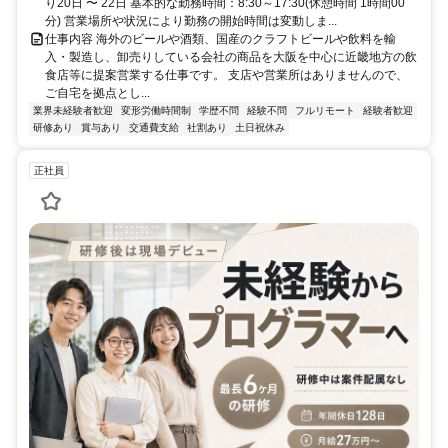
り20日 〜 22日 基本的な勤務時間：8:30～17:30(休憩時間 1時間00
分) 営業場所や状況により勤務の開始時間は変動しま...
仕事内容 海外のビールや酒類、国産のクラフトビールや飲料を輸
入・製造し、卸売りしている会社の商品を大阪を中心に近畿地方の飲
食店等に提案営業する仕事です。 支店や営業所はありませんので、
ご自宅を拠点とし...
業界未経験者歓迎
変形労働時間制
学歴不問
経験不問
フルリモート
経験者歓迎
研修あり
賞与あり
交通費支給
社割あり
土日祝休み
正社員