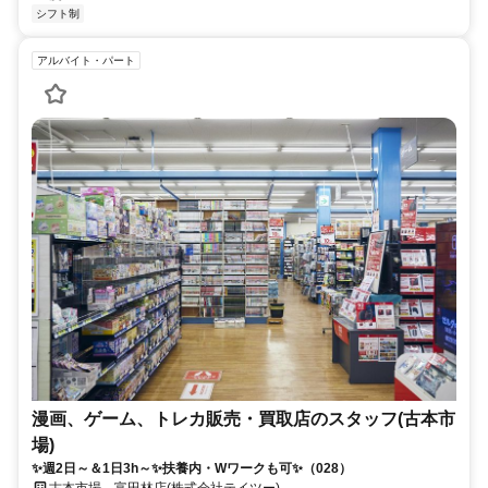
シフト制
アルバイト・パート
漫画、ゲーム、トレカ販売・買取店のスタッフ(古本市
場)
✨週2日～＆1日3h～✨扶養内・Wワークも可✨（028）
古本市場 富田林店(株式会社テイツー)