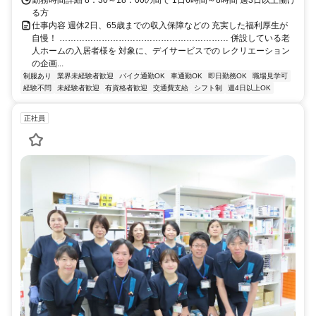
る方
仕事内容 週休2日、65歳までの収入保障などの 充実した福利厚生が
自慢！ …………………………………………………… 併設している老
人ホームの入居者様を 対象に、デイサービスでの レクリエーション
の企画...
制服あり
業界未経験者歓迎
バイク通勤OK
車通勤OK
即日勤務OK
職場見学可
経験不問
未経験者歓迎
有資格者歓迎
交通費支給
シフト制
週4日以上OK
正社員