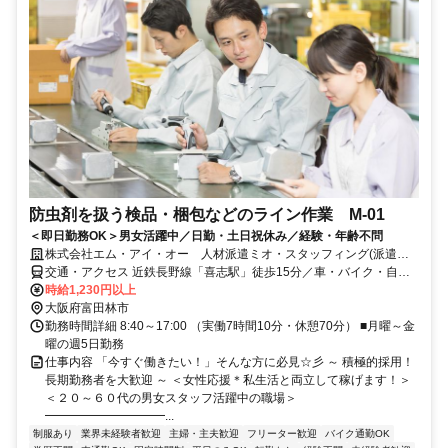
防虫剤を扱う検品・梱包などのライン作業 M-01
＜即日勤務OK＞男女活躍中／日勤・土日祝休み／経験・年齢不問
株式会社エム・アイ・オー 人材派遣ミオ・スタッフィング(派遣先:
大阪府富田林市)
交通・アクセス 近鉄長野線「喜志駅」徒歩15分／車・バイク・自転
車通勤OK
時給1,230円以上
大阪府富田林市
勤務時間詳細 8:40～17:00 （実働7時間10分・休憩70分） ■月曜～金
曜の週5日勤務
仕事内容 「今すぐ働きたい！」そんな方に必見☆彡 ～ 積極的採用！
長期勤務者を大歓迎 ～ ＜女性応援＊私生活と両立して稼げます！＞
＜２０～６０代の男女スタッフ活躍中の職場＞
━━━━━━━━━━...
制服あり
業界未経験者歓迎
主婦・主夫歓迎
フリーター歓迎
バイク通勤OK