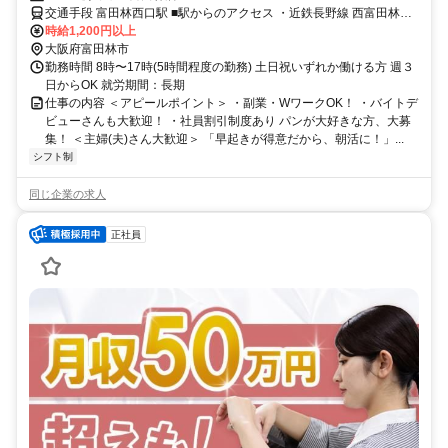
交通手段 富田林西口駅 ■駅からのアクセス ・近鉄長野線 西富田林駅
から徒歩約8分 ・近鉄長野線 川西駅から徒歩約8分（508m）
時給1,200円以上
大阪府富田林市
勤務時間 8時〜17時(5時間程度の勤務) 土日祝いずれか働ける方 週３
日からOK 就労期間：長期
仕事の内容 ＜アピールポイント＞ ・副業・WワークOK！ ・バイトデ
ビューさんも大歓迎！ ・社員割引制度あり パンが大好きな方、大募
集！ ＜主婦(夫)さん大歓迎＞ 「早起きが得意だから、朝活に！」...
シフト制
同じ企業の求人
正社員