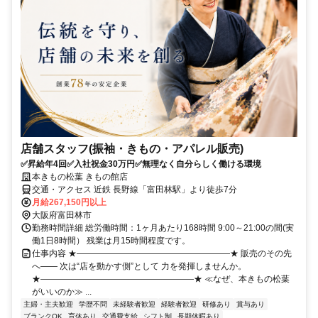
店舗スタッフ(振袖・きもの・アパレル販売)
✅昇給年4回✅入社祝金30万円✅無理なく自分らしく働ける環境
本きもの松葉 きもの館店
交通・アクセス 近鉄 長野線「富田林駅」より徒歩7分
月給267,150円以上
大阪府富田林市
勤務時間詳細 総労働時間：1ヶ月あたり168時間 9:00～21:00の間(実
働1日8時間） 残業は月15時間程度です。
仕事内容 ★――――――――――――――――――★ 販売のその先
へ―― 次は“店を動かす側”として 力を発揮しませんか。
★――――――――――――――――――★ ≪なぜ、本きもの松葉
がいいのか≫ ...
主婦・主夫歓迎
学歴不問
未経験者歓迎
経験者歓迎
研修あり
賞与あり
ブランクOK
育休あり
交通費支給
シフト制
長期休暇あり