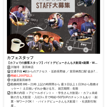
カフェスタッフ
【カフェでの接客スタッフ】バイトデビューさんも大歓迎⭐副業・Wワ
ークOK！【お客様に笑顔を届けるカフェで一緒に働いてみませんか✨】
川珈琲 富田林店
交通手段 ■駅からのアクセス ・近鉄長野線 ／ 富田林西口駅 徒歩7分
（500m） ・近鉄長野線 ／ 川西駅 徒歩8分（640m） ・近鉄長野線
時給1,200円以上
／ 富田林駅 徒歩14分（1.1km） ■バス停からのアクセス ・富田林市
大阪府富田林市
バス レインボーバス 甲田一丁目 徒歩1分（59m） ・金剛自動車 循環
勤務時間 8時～21時 上記の時間帯から 週３日以上１日3hから勤務オ
線 甲田 徒歩1分（76m） ・富田林市バス レインボーバス 川西駅筋 徒
ッケー！ 土日祝いずれか働ける方。 就労期間：長期
歩6分（440m） ・金剛自動車 循環線 川西 徒歩7分（490m）
仕事の内容 ＜アピールポイント＞ ・学生さん大歓迎♪ ・カフェ未経
験の方も大歓迎 ・入社3ヶ月で時給+50円UPのチャンスもあり ・副
業・WワークOK！ ・バイトデビューさんも大歓迎！ ・社員割引制
度...