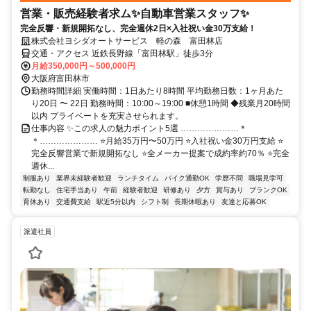
営業・販売経験者求ム✨自動車営業スタッフ✨
完全反響・新規開拓なし、完全週休2日×入社祝い金30万支給！
株式会社ヨシダオートサービス 軽の森 富田林店
交通・アクセス 近鉄長野線「富田林駅」徒歩3分
月給350,000円～500,000円
大阪府富田林市
勤務時間詳細 実働時間：1日あたり8時間 平均勤務日数：1ヶ月あた
り20日 〜 22日 勤務時間：10:00～19:00 ■休憩1時間 ◆残業月20時間
以内 プライベートを充実させられます。
仕事内容 ✨この求人の魅力ポイント5選 …………………＊
＊………………… ⭐月給35万円〜50万円 ⭐入社祝い金30万円支給 ⭐
完全反響営業で新規開拓なし ⭐全メーカー提案で成約率約70％ ⭐完全
週休...
制服あり
業界未経験者歓迎
ランチタイム
バイク通勤OK
学歴不問
職場見学可
転勤なし
住宅手当あり
午前
経験者歓迎
研修あり
夕方
賞与あり
ブランクOK
育休あり
交通費支給
駅近5分以内
シフト制
長期休暇あり
友達と応募OK
派遣社員