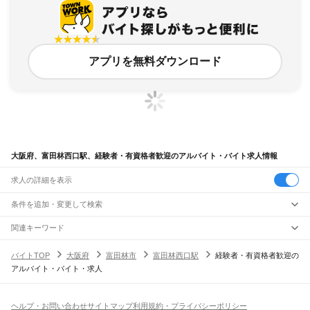
アプリを無料ダウンロード
大阪府、富田林西口駅、経験者・有資格者歓迎のアルバイト・バイト求人情報
求人の詳細を表示
条件を追加・変更して検索
市区町村を追加・変更
関連キーワード
完全在宅ワーク 全国
シール貼り 在宅
現在地周辺
ガチャガチャ
犬カフェ
大阪府
駅を追加・変更
バイトTOP
大阪府
富田林市
富田林西口駅
経験者・有資格者歓迎の
大阪府
すべて
アルバイト・バイト・求人
大阪市
すべて
職種を追加・変更
JR京都線
都島区
福島区
此花区
西区
港区
大正区
天王寺区
浪速区
西淀川区
東淀川区
東成区
島本駅
高槻駅
摂津富田駅
JR総持寺駅
茨木駅
千里丘駅
岸辺駅
吹田駅
東淀川駅
飲食・フードサービス
生野区
旭区
城東区
阿倍野区
住吉区
東住吉区
西成区
淀川区
鶴見区
住之江区
特徴を追加・変更
新大阪駅
大阪駅
飲食・フードサービス
平野区
北区
中央区
すべて
ヘルプ・お問い合わせ
サイトマップ
利用規約・プライバシーポリシー