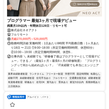
プログラマー 最短3ヶ月で現場デビュー
残業月10h以内・年間休日128日・リモート可
株式会社ネオアクト
フルリモート
月給270,000円～520,000円
勤務時間詳細 実働時間：1日あたり8時間 平均勤務日数：1ヶ月あた
り18日 〜 21日 ①9:00~18:00（所定労働時間8時間、休憩60分）
②10:00～19:00（所定労働時間8時間、休憩6...
仕事内容 ＼ 未経験でも「研修修了後はプログラマーとして現場デビ
ュー」できる ／ （最短1ヶ月～最長6ヶ月の研修制度） 「プログラミ
ングって何から始めればいい？」 「IT未経験でも本当にエンジニア
に...
業界未経験者歓迎
ランチタイム
フリーター歓迎
学歴不問
固定時間制
転勤なし
経験不問
未経験者歓迎
住宅手当あり
フルリモート
交通費全額支給
経験者歓迎
有資格者歓迎
研修あり
在宅OK
賞与あり
育休あり
駅近5分以内
長期休暇あり
土日祝休み
アルバイト・パート