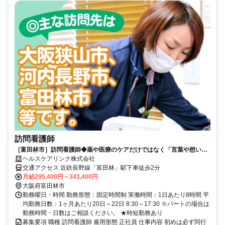
訪問看護師
［富田林市］訪問看護師◆薬や医療のケアだけではなく「言葉や想い」
でケア
ヘルスケアリンク株式会社
交通アクセス 近鉄長野線「富田林」駅下車徒歩2分
月給295,400円～343,400円
大阪府富田林市
勤務曜日・時間 勤務形態：固定時間制 実働時間：1日あたり8時間 平
均勤務日数：1ヶ月あたり20日～22日 8:30～17:30 ※パートの場合は
勤務時間・日数はご相談ください。 ★時短勤務あり
募集要項 職種 訪問看護師 雇用形態 正社員 仕事内容 初めは必ず同行