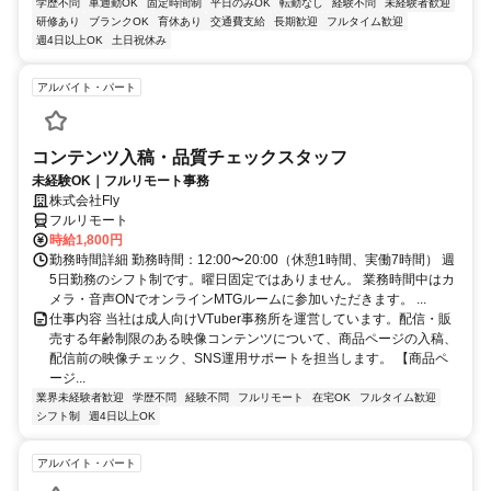
学歴不問
車通勤OK
固定時間制
平日のみOK
転勤なし
経験不問
未経験者歓迎
研修あり
ブランクOK
育休あり
交通費支給
長期歓迎
フルタイム歓迎
週4日以上OK
土日祝休み
アルバイト・パート
コンテンツ入稿・品質チェックスタッフ
未経験OK｜フルリモート事務
株式会社Fly
フルリモート
時給1,800円
勤務時間詳細 勤務時間：12:00〜20:00（休憩1時間、実働7時間） 週
5日勤務のシフト制です。曜日固定ではありません。 業務時間中はカ
メラ・音声ONでオンラインMTGルームに参加いただきます。 ...
仕事内容 当社は成人向けVTuber事務所を運営しています。配信・販
売する年齢制限のある映像コンテンツについて、商品ページの入稿、
配信前の映像チェック、SNS運用サポートを担当します。 【商品ペ
ージ...
業界未経験者歓迎
学歴不問
経験不問
フルリモート
在宅OK
フルタイム歓迎
シフト制
週4日以上OK
アルバイト・パート