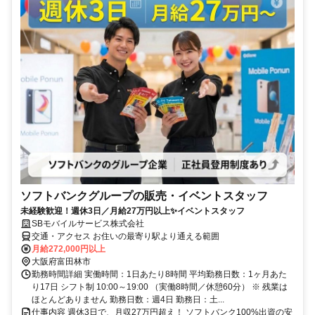
ソフトバンクグループの販売・イベントスタッフ
未経験歓迎！週休3日／月給27万円以上✨イベントスタッフ
SBモバイルサービス株式会社
交通・アクセス お住いの最寄り駅より通える範囲
月給272,000円以上
大阪府富田林市
勤務時間詳細 実働時間：1日あたり8時間 平均勤務日数：1ヶ月あた
り17日 シフト制 10:00～19:00 （実働8時間／休憩60分） ※ 残業は
ほとんどありません 勤務日数：週4日 勤務日：土...
仕事内容 週休3日で、月収27万円超え！ ソフトバンク100%出資の安