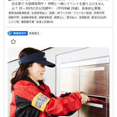
定企業で 大規模採用中！ 仲間と一緒にイベントを盛り上げません
か？ 20～30代の方が活躍中✨ （平均年齢 28歳） 具体的な業務...
業界未経験者歓迎
社員登用あり
副業・WワークOK
フリーター歓迎
学歴不問
経験不問
未経験者歓迎
経験者歓迎
残業なし
賞与あり
長期歓迎
駅近5分以内
シフト制
履歴書不要
友達と応募OK
業務委託