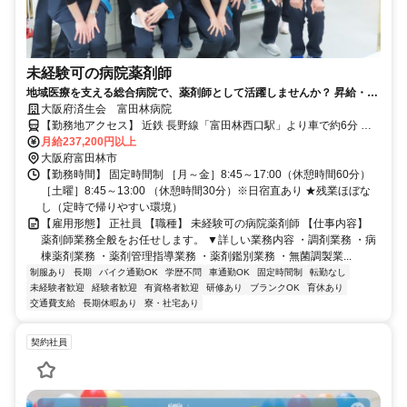
未経験可の病院薬剤師
地域医療を支える総合病院で、薬剤師として活躍しませんか？ 昇給・賞
与・各種手当充実！長く安心して働ける環境です。
大阪府済生会 富田林病院
【勤務地アクセス】 近鉄 長野線「富田林西口駅」より車で約6分 近
鉄 長野線「富田林駅」より車で約7分 近鉄 長野線「川西駅」より車
月給237,200円以上
大阪府富田林市
で約10分 〇車通勤OK 〇バイク/自転車通勤OK
【勤務時間】 固定時間制 ［月～金］8:45～17:00（休憩時間60分）
［土曜］8:45～13:00 （休憩時間30分）※日宿直あり ★残業ほぼな
し（定時で帰りやすい環境）
【雇用形態】 正社員 【職種】 未経験可の病院薬剤師 【仕事内容】
薬剤師業務全般をお任せします。 ▼詳しい業務内容 ・調剤業務 ・病
棟薬剤業務 ・薬剤管理指導業務 ・薬剤鑑別業務 ・無菌調製業...
制服あり
長期
バイク通勤OK
学歴不問
車通勤OK
固定時間制
転勤なし
未経験者歓迎
経験者歓迎
有資格者歓迎
研修あり
ブランクOK
育休あり
交通費支給
長期休暇あり
寮・社宅あり
契約社員