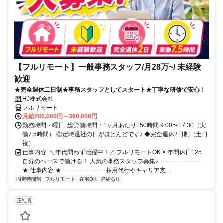
【フルリモート】一般事務スタッフ/月28万~/ 未経験
歓迎
★完全週休二日制★事務スタッフとしてスタート★丁寧な研修で安心！
HJ株式会社
フルリモート
月給280,000円～360,000円
勤務時間・曜日: 総労働時間：1ヶ月あたり150時間 9:00〜17:30（実
働7.5時間） ◎定時退社の日がほとんどです♪ ◆完全週休2日制（土日
祝）
仕事内容: ＼年代問わず活躍中！／ フルリモートOK × 年間休日125
自分のペースで働ける！ 人気の事務スタッフ募集♪ ┈┈┈┈┈┈┈
★ 仕事内容 ★ ┈┈┈┈┈┈┈ 採用代行やキャリア支...
固定時間制
フルリモート
在宅OK
昇給あり
正社員