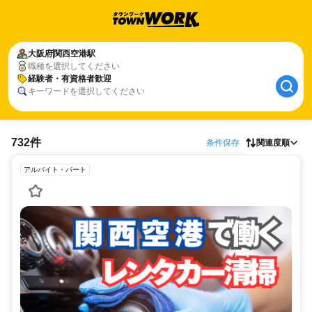
大阪府
関西空港駅
職種を選択してください
経験者・有資格者歓迎
キーワードを選択してください
732件
条件保存
関連度順
アルバイト・パート