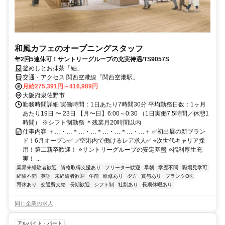
和風カフェのオープニングスタッフ
年2回5連休可！サントリーグループの充実待遇/TS9057S
釜めしとお抹茶「紬」
交通・アクセス 関西空港線「関西空港駅」
月給275,391円～416,989円
大阪府泉佐野市
勤務時間詳細 実働時間：1日あたり7時間30分 平均勤務日数：1ヶ月
あたり19日 〜 23日 【月〜日】6:00～0:30 （1日実働7.5時間／休憩1
時間） ※シフト制勤務 ＊残業月20時間以内
仕事内容 ＋…・…＊…・…＊…・…＊…・…＋ ✅初出展の新ブラン
ド！6月オープン✅ ✅空港内で働けるレア求人✅ ⭐次世代キャリア採
用！第二新卒歓迎！ ⭐サントリーグループの安定基盤 ⭐福利厚生充
実！ ...
業界未経験者歓迎
資格取得支援あり
フリーター歓迎
早朝
学歴不問
職場見学可
経験不問
英語
未経験者歓迎
午前
研修あり
夕方
賞与あり
ブランクOK
育休あり
交通費支給
長期歓迎
シフト制
社割あり
長期休暇あり
同じ企業の求人
アルバイト・パート