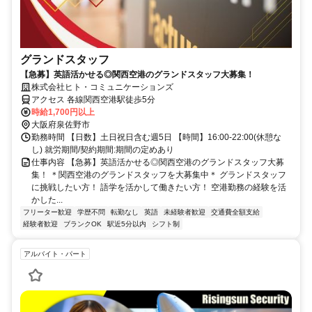
グランドスタッフ
【急募】英語活かせる◎関西空港のグランドスタッフ大募集！
株式会社ヒト・コミュニケーションズ
アクセス 各線関西空港駅徒歩5分
時給1,700円以上
大阪府泉佐野市
勤務時間 【日数】土日祝日含む週5日 【時間】16:00-22:00(休憩な
し) 就労期間/契約期間:期間の定めあり
仕事内容 【急募】英語活かせる◎関西空港のグランドスタッフ大募
集！ ＊関西空港のグランドスタッフを大募集中＊ グランドスタッフ
に挑戦したい方！ 語学を活かして働きたい方！ 空港勤務の経験を活
かした...
フリーター歓迎
学歴不問
転勤なし
英語
未経験者歓迎
交通費全額支給
経験者歓迎
ブランクOK
駅近5分以内
シフト制
アルバイト・パート