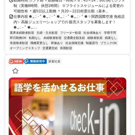
勤務時間 シフト制 ＜勤務曜日・時間＞ 6：45～24：30の間でシフト
制（実働8時間、休憩1時間） ※フライトスケジュールによる変更の
可能性有 ＊週5日以上勤務 ＊月20～22日程度出勤（基本...
仕事内容 ✽.｡.:・ﾟ ✽.｡.:・ﾟ ✽.｡.:・ﾟ ✽.｡.:・ﾟ ✽ ✨️関西国際空港 免税店
内✨️ 高級ジュエリーショップでの 販売スタッフを募集します！
✽.｡.:・ﾟ ✽.｡....
業界未経験者歓迎
主婦・主夫歓迎
フリーター歓迎
社会保険あり
学歴不問
即日勤務OK
転勤なし
未経験者歓迎
交通費全額支給
経験者歓迎
残業なし
有資格者歓迎
職種変更なし
研修あり
社会保険完備
制服貸与
ブランクOK
オープニングスタッフ
交通費支給
長期歓迎
派遣社員