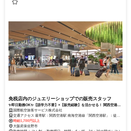
免税店内のジュエリーショップでの販売スタッフ
✨️即日勤務OK✨️【語学力不要】×【販売経験】を活かせる！ 関西空港勤
務│スタッフ、お客様ともに多国籍な職場です♪│時給1700円～
国際航空旅客サービス株式会社
交通アクセス 最寄駅：関西空港駅 南海空港線「関西空港駅」：徒歩3
分 ＊駅チカなので通勤ラクラク！
時給1,700円以上
大阪府泉佐野市