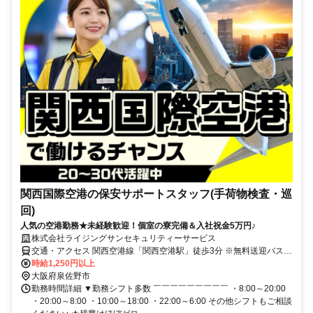
関西国際空港の保安サポートスタッフ(手荷物検査・巡
回)
人気の空港勤務★未経験歓迎！個室の寮完備＆入社祝金5万円♪
株式会社ライジングサンセキュリティーサービス
交通・アクセス 関西空港線「関西空港駅」徒歩3分 ※無料送迎バスあ
り！泉佐野駅・りんくうタウン駅～関西空港間
時給1,250円以上
大阪府泉佐野市
勤務時間詳細 ▼勤務シフト多数 ￣￣￣￣￣￣￣￣￣ ・8:00～20:00
・20:00～8:00 ・10:00～18:00 ・22:00～6:00 その他シフトもご相談