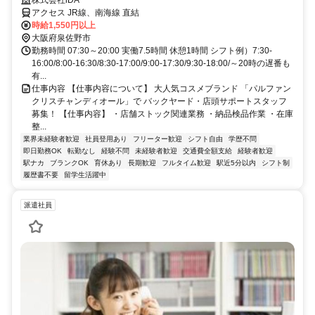
カー勤務OK
株式会社iDA
アクセス JR線、南海線 直結
時給1,550円以上
大阪府泉佐野市
勤務時間 07:30～20:00 実働7.5時間 休憩1時間 シフト例）7:30-
16:00/8:00-16:30/8:30-17:00/9:00-17:30/9:30-18:00/～20時の遅番も
有...
仕事内容 【仕事内容について】 大人気コスメブランド 「パルファン
クリスチャンディオール」で バックヤード・店頭サポートスタッフ
募集！ 【仕事内容】 ・店舗ストック関連業務 ・納品検品作業 ・在庫
整...
業界未経験者歓迎
社員登用あり
フリーター歓迎
シフト自由
学歴不問
即日勤務OK
転勤なし
経験不問
未経験者歓迎
交通費全額支給
経験者歓迎
駅ナカ
ブランクOK
育休あり
長期歓迎
フルタイム歓迎
駅近5分以内
シフト制
履歴書不要
留学生活躍中
派遣社員