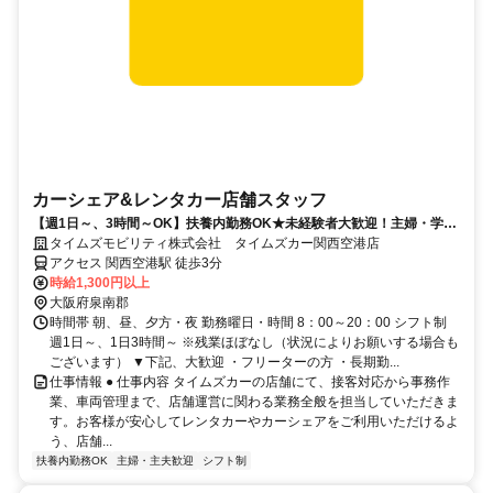
カーシェア&レンタカー店舗スタッフ
【週1日～、3時間～OK】扶養内勤務OK★未経験者大歓迎！主婦・学
生・中高年活躍中
タイムズモビリティ株式会社 タイムズカー関西空港店
アクセス 関西空港駅 徒歩3分
時給1,300円以上
大阪府泉南郡
時間帯 朝、昼、夕方・夜 勤務曜日・時間 8：00～20：00 シフト制
週1日～、1日3時間～ ※残業ほぼなし（状況によりお願いする場合も
ございます） ▼下記、大歓迎 ・フリーターの方 ・長期勤...
仕事情報 ● 仕事内容 タイムズカーの店舗にて、接客対応から事務作
業、車両管理まで、店舗運営に関わる業務全般を担当していただきま
す。お客様が安心してレンタカーやカーシェアをご利用いただけるよ
う、店舗...
扶養内勤務OK
主婦・主夫歓迎
シフト制