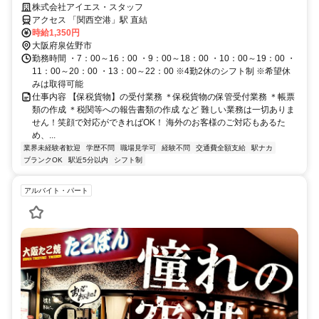
株式会社アイエス・スタッフ
アクセス 「関西空港」駅 直結
時給1,350円
大阪府泉佐野市
勤務時間 ・7：00～16：00 ・9：00～18：00 ・10：00～19：00 ・
11：00～20：00 ・13：00～22：00 ※4勤2休のシフト制 ※希望休
みは取得可能
仕事内容 【保税貨物】の受付業務 ＊保税貨物の保管受付業務 ＊帳票
類の作成 ＊税関等への報告書類の作成 など 難しい業務は一切ありま
せん！笑顔で対応ができればOK！ 海外のお客様のご対応もあるた
め、...
業界未経験者歓迎
学歴不問
職場見学可
経験不問
交通費全額支給
駅ナカ
ブランクOK
駅近5分以内
シフト制
アルバイト・パート