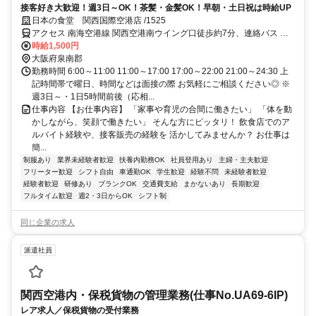
接客好き大歓迎！週3日～OK！茶髪・金髪OK！早朝・土日祝は時給UP
日本の食堂 関西国際空港店 /1525
アクセス 南海空港線 関西空港南ウイング口徒歩約7分、連絡バス 関
西空港南ウイング口徒歩約7分、ＪＲ関西空港線 関西空港南ウイング
時給1,500円
口徒歩約7分
大阪府泉南郡
勤務時間 6:00～11:00 11:00～17:00 17:00～22:00 21:00～24:30 上
記時間帯で曜日、時間などは面接の際 お気軽にご相談ください◎ ※
週3日～・1日5時間前後（応相...
仕事内容 【お仕事内容】 「家事や育児の合間に働きたい」 「体を動
かしながら、笑顔で働きたい」 そんな方にピッタリ！ 飲食店でのア
ルバイト経験や、接客販売の経験を 活かしてみませんか？ お仕事は
簡...
制服あり
業界未経験者歓迎
扶養内勤務OK
社員登用あり
主婦・主夫歓迎
フリーター歓迎
シフト自由
車通勤OK
学生歓迎
経験不問
未経験者歓迎
経験者歓迎
研修あり
ブランクOK
交通費支給
まかないあり
長期歓迎
フルタイム歓迎
週2・3日からOK
シフト制
同じ企業の求人
派遣社員
関西空港内・保税貨物の管理業務(仕事No.UA69-6IP)
レア求人／保税貨物の受付業務