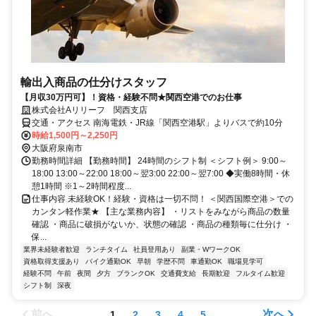
輸出入商品の仕分けスタッフ
【月収30万円可】！資格・経験不問★関西空港でのお仕事
株式会社Aリリーフ 関西支店
交通・アクセス 南海電鉄・JR線「関西空港駅」よりバスで約10分
時給1,500円～2,250円
大阪府泉南市
勤務時間詳細 【勤務時間】 24時間のシフト制 ＜シフト例＞ 9:00～
18:00 13:00～22:00 18:00～翌3:00 22:00～翌7:00 ◆実働8時間・休
憩1時間 ※1～2時間程度...
仕事内容 未経験OK！経験・資格は一切不問！ ＜関西国際空港＞での
カンタン軽作業★ 【主な業務内容】 ・リストをみながら商品の数量
確認 ・商品に破損がないか、状態の確認 ・商品の種類毎に仕分け ・
保...
業界未経験者歓迎
ランチタイム
社員登用あり
副業・WワークOK
資格取得支援あり
バイク通勤OK
早朝
学歴不問
車通勤OK
職場見学可
経験不問
午前
夜間
夕方
ブランクOK
交通費支給
長期歓迎
フルタイム歓迎
シフト制
深夜
前へ
次へ
1
2
3
4
5