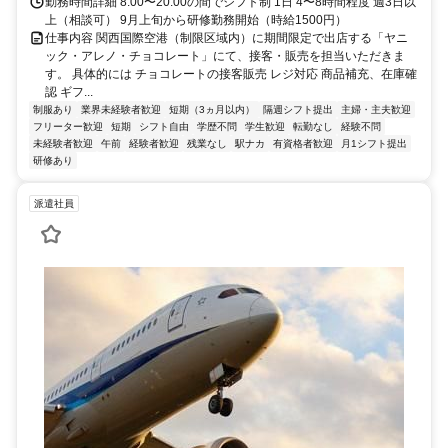
勤務時間詳細 8:00〜20:00の間でシフト制 1日 4〜8時間程度 週3日以
上（相談可） 9月上旬から研修勤務開始（時給1500円）
仕事内容 関西国際空港（制限区域内）に期間限定で出店する「ヤニ
ック・アレノ・チョコレート」にて、接客・販売を担当いただきま
す。 具体的には チョコレートの接客販売 レジ対応 商品補充、在庫確
認 ギフ...
制服あり
業界未経験者歓迎
短期（3ヵ月以内）
隔週シフト提出
主婦・主夫歓迎
フリーター歓迎
短期
シフト自由
学歴不問
学生歓迎
転勤なし
経験不問
未経験者歓迎
午前
経験者歓迎
残業なし
駅ナカ
有資格者歓迎
月1シフト提出
研修あり
派遣社員