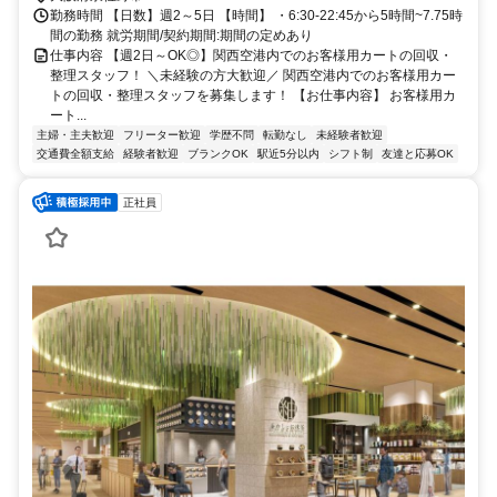
勤務時間 【日数】週2～5日 【時間】 ・6:30-22:45から5時間~7.75時
間の勤務 就労期間/契約期間:期間の定めあり
仕事内容 【週2日～OK◎】関西空港内でのお客様用カートの回収・
整理スタッフ！ ＼未経験の方大歓迎／ 関西空港内でのお客様用カー
トの回収・整理スタッフを募集します！ 【お仕事内容】 お客様用カ
ート...
主婦・主夫歓迎
フリーター歓迎
学歴不問
転勤なし
未経験者歓迎
交通費全額支給
経験者歓迎
ブランクOK
駅近5分以内
シフト制
友達と応募OK
正社員