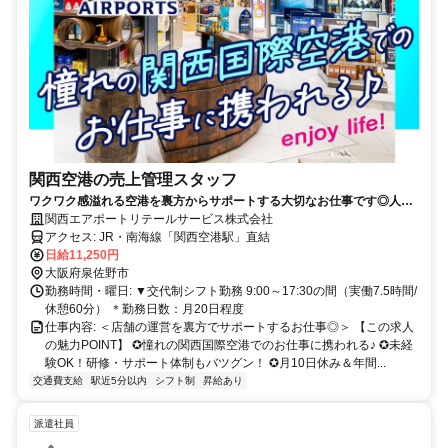
関西空港の売上管理スタッフ
ワクワク感溢れる空港を裏方からサポートする大切なお仕事です◎人物
重視採用／年休120日以上でオフも充実／昇給・賞与あり
関西エアポートリテールサービス株式会社
アクセス: JR・南海線「関西空港駅」直結
日給11,250円
大阪府泉佐野市
勤務時間・曜日: ▼交代制シフト勤務 9:00～17:30の間（実働7.5時間/
休憩60分） ＊勤務日数：月20日程度
仕事内容: ＜店舗の運営を裏方でサポートするお仕事◎＞ 【この求人
の魅力POINT】 ✪憧れの関西国際空港でのお仕事に携われる♪ ✪未経
験OK！研修・サポート体制もバツグン！ ✪月10日休み＆年間...
交通費支給
駅近5分以内
シフト制
昇給あり
派遣社員