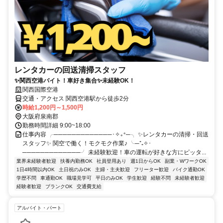
レンタカーの回送清掃スタッフ
✨関西空港バイト！車好き集合✨未経験OK！
関西国際空港
交通・アクセス 関西空港駅から徒歩2分
時給1,200円～1,500円
大阪府泉南郡
勤務時間詳細 9:00~18:00
仕事内容 ╭─────────────･✧₊⁺─╮ ✨レンタカーの清掃・回送
スタッフ✨ 関空で働く！モクモク作業♪ ╰─⁺₊✧･
─────────────╯ 未経験歓迎！車の運転が好きな方にピッタ...
業界未経験者歓迎
扶養内勤務OK
社員登用あり
週1日からOK
副業・WワークOK
1日4時間以内OK
土日祝のみOK
主婦・主夫歓迎
フリーター歓迎
バイク通勤OK
学歴不問
車通勤OK
職場見学可
平日のみOK
学生歓迎
経験不問
未経験者歓迎
経験者歓迎
ブランクOK
交通費支給
アルバイト・パート