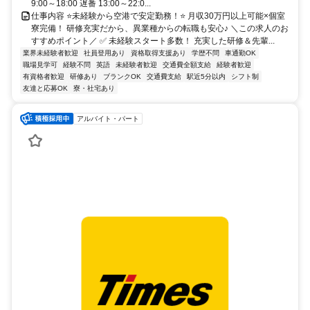
9:00～18:00 遅番 13:00～22:0...
仕事内容 ⭐未経験から空港で安定勤務！⭐ 月収30万円以上可能×個室
寮完備！ 研修充実だから、異業種からの転職も安心♪ ＼この求人のお
すすめポイント／ ✅ 未経験スタート多数！ 充実した研修＆先輩...
業界未経験者歓迎
社員登用あり
資格取得支援あり
学歴不問
車通勤OK
職場見学可
経験不問
英語
未経験者歓迎
交通費全額支給
経験者歓迎
有資格者歓迎
研修あり
ブランクOK
交通費支給
駅近5分以内
シフト制
友達と応募OK
寮・社宅あり
アルバイト・パート