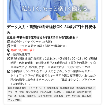
データ入力・書類作成|未経験OK│34歳以下|土日祝休
み
正社員×事務＆基本定時退社＆年休125日＆在宅勤務あり
株式会社マイナビワークス(大阪)
交通・アクセス 最寄り駅：関西空港駅(鉄道)
月給198,000円以上
大阪府泉佐野市
勤務時間詳細 総労働時間：1週あたり40時間 9：00～18：00（実働8
時間／休憩1時間） ★残業は月平均5時間程度！原則定時退社です◎
※就業先により変動します。 ※就業先によっては在宅ワークの...
仕事内容 ＼シンプルなデータ入力などのカンタン業務からスター
ト！オフィスワーク初心者でもキャリアを築ける環境◎／ あなたの
理想の職場に出会えるチャンスです！ 「残業は少なく、プライベー
トの時間をしっ...
業界未経験者歓迎
ランチタイム
社員登用あり
無期雇用派遣
資格取得支援あり
フリーター歓迎
固定時間制
平日のみOK
転勤なし
経験不問
未経験者歓迎
午前
ネイルOK
残業なし
有資格者歓迎
研修あり
夕方
在宅OK
賞与あり
ブランクOK