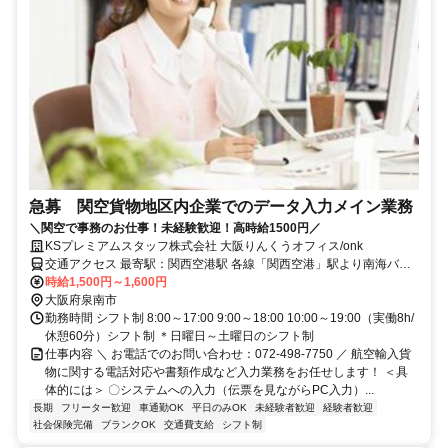
急募 関空貨物地区内企業でのデータ入力メイン業務
＼関空で事務のお仕事！未経験歓迎！高時給1500円／
KSプレミアムスタッフ株式会社 大阪りんくうオフィス/onk
交通アクセス 最寄駅：関西空港駅 各線「関西空港」駅より南海バス
で約8分 ※関西空港内にある貨物エリアでのお仕事です
時給1,500円～1,600円
大阪府泉南市
勤務時間 シフト制 8:00～17:00 9:00～18:00 10:00～19:00（実働8h/
休憩60分）シフト制 ＊日曜日～土曜日のシフト制
仕事内容 ＼ お電話でのお問い合わせ：072-498-7750 ／ 航空輸入貨
物に関する電話対応や書類作成など入力業務をお任せします！ ＜具
体的には＞ 〇システムへの入力（伝票を見ながらPC入力）...
長期
フリーター歓迎
車通勤OK
平日のみOK
未経験者歓迎
経験者歓迎
社会保険完備
ブランクOK
交通費支給
シフト制