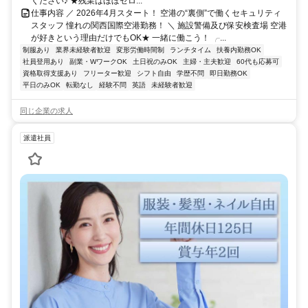
ください♪ ★残業はほぼゼロ...
仕事内容 ／ 2026年4月スタート！ 空港の“裏側”で働くセキュリティ
スタッフ 憧れの関西国際空港勤務！ ＼ 施設警備及び保安検査場 空港
が好きという理由だけでもOK★ 一緒に働こう！ ╭...
制服あり
業界未経験者歓迎
変形労働時間制
ランチタイム
扶養内勤務OK
社員登用あり
副業・WワークOK
土日祝のみOK
主婦・主夫歓迎
60代も応募可
資格取得支援あり
フリーター歓迎
シフト自由
学歴不問
即日勤務OK
平日のみOK
転勤なし
経験不問
英語
未経験者歓迎
同じ企業の求人
派遣社員