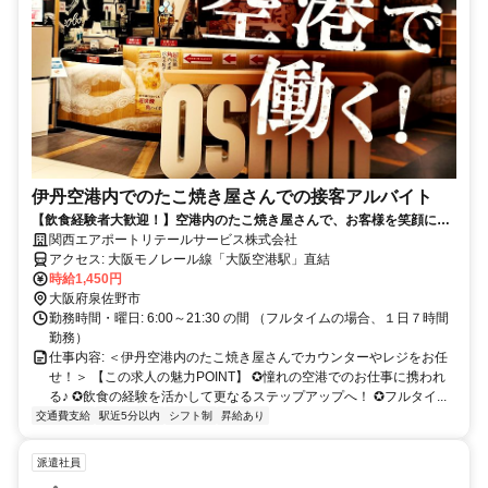
伊丹空港内でのたこ焼き屋さんでの接客アルバイト
【飲食経験者大歓迎！】空港内のたこ焼き屋さんで、お客様を笑顔にす
る接客・販売スタッフ募集中！
関西エアポートリテールサービス株式会社
アクセス: 大阪モノレール線「大阪空港駅」直結
時給1,450円
大阪府泉佐野市
勤務時間・曜日: 6:00～21:30 の間 （フルタイムの場合、１日７時間
勤務）
仕事内容: ＜伊丹空港内のたこ焼き屋さんでカウンターやレジをお任
せ！＞ 【この求人の魅力POINT】 ✪憧れの空港でのお仕事に携われ
る♪ ✪飲食の経験を活かして更なるステップアップへ！ ✪フルタイ...
交通費支給
駅近5分以内
シフト制
昇給あり
派遣社員