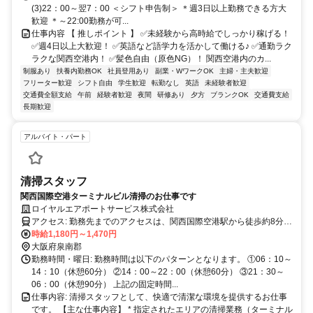
(3)22：00～翌7：00 ＜シフト申告制＞ ＊週3日以上勤務できる方大
歓迎 ＊～22:00勤務が可...
仕事内容 【 推しポイント 】 ✅未経験から高時給でしっかり稼げる！
✅週4日以上大歓迎！ ✅英語など語学力を活かして働ける♪ ✅通勤ラク
ラクな関西空港内！ ✅髪色自由（原色NG）！ 関西空港内のカ...
制服あり
扶養内勤務OK
社員登用あり
副業・WワークOK
主婦・主夫歓迎
フリーター歓迎
シフト自由
学生歓迎
転勤なし
英語
未経験者歓迎
交通費全額支給
午前
経験者歓迎
夜間
研修あり
夕方
ブランクOK
交通費支給
長期歓迎
アルバイト・パート
清掃スタッフ
関西国際空港ターミナルビル清掃のお仕事です
ロイヤルエアポートサービス株式会社
アクセス: 勤務先までのアクセスは、関西国際空港駅から徒歩約8分で
す。公共交通機関をご利用の場合は、南海電気鉄道・JR西日本をご
時給1,180円～1,470円
利用いただくと便利です。 詳しい道順については面接時にお知らせ
大阪府泉南郡
いたします。
勤務時間・曜日: 勤務時間は以下のパターンとなります。 ①06：10～
14：10（休憩60分） ②14：00～22：00（休憩60分） ③21：30～
06：00（休憩90分） 上記の固定時間...
仕事内容: 清掃スタッフとして、快適で清潔な環境を提供するお仕事
です。 【主な仕事内容】 * 指定されたエリアの清掃業務（ターミナル