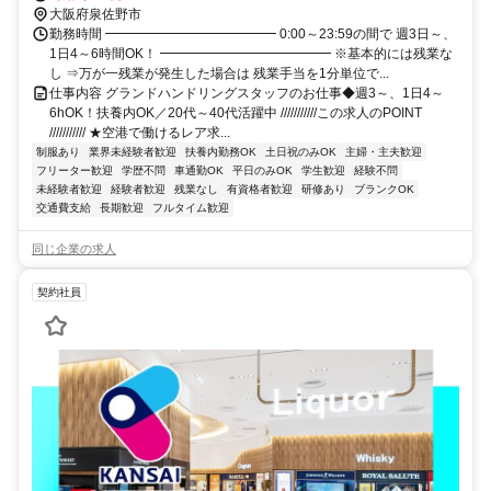
大阪府泉佐野市
勤務時間 ━━━━━━━━━━━━━ 0:00～23:59の間で 週3日～、
1日4～6時間OK！ ━━━━━━━━━━━━━ ※基本的には残業な
し ⇒万が一残業が発生した場合は 残業手当を1分単位で...
仕事内容 グランドハンドリングスタッフのお仕事◆週3～、1日4～
6hOK！扶養内OK／20代～40代活躍中 ///////////この求人のPOINT
/////////// ★空港で働けるレア求...
制服あり
業界未経験者歓迎
扶養内勤務OK
土日祝のみOK
主婦・主夫歓迎
フリーター歓迎
学歴不問
車通勤OK
平日のみOK
学生歓迎
経験不問
未経験者歓迎
経験者歓迎
残業なし
有資格者歓迎
研修あり
ブランクOK
交通費支給
長期歓迎
フルタイム歓迎
同じ企業の求人
契約社員