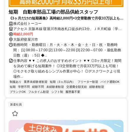
短期 自動車部品工場の部品供給スタッフ
《3ヶ月だけの短期募集》高時給2,000円×3交替勤務で月収33万以上も可
能！部品を手順通りにセットしていくシンプル作業が中心◎
株式会社トーコー
アクセス 京阪本線 寝屋川市南改札口徒歩約13分、ＪＲ片町線〔学研
都市線〕 忍ヶ丘東口徒歩約40分、ＪＲ片町線〔学研都市線〕/ＪＲ福
時給2,000円
知山線〔宝塚線〕 四条畷西口徒歩約56分 京阪「寝屋川市」駅より徒
大阪府寝屋川市
歩15分 ★バイク＆自転車通勤OK
勤務時間 ・勤務曜日：月・火・水・木・金・土・日・祝 ・勤務時
間： [1] 08:00～17:00 [2] 13:00～22:00 [3] 22:00～07:00 ・最低勤務
日数（週）：5日 ◆...
仕事内容 ▼▼ この求人のおすすめポイント ▼▼ ◎3ヶ月限定！期間
を決めて稼げる短期案件！ ◎3交替勤務で月収33万円以上も可能！
◎モクモク取り組めるシンプル作業が中心！ ◎デスクワークより現
場作...
制服あり
業界未経験者歓迎
短期（3ヵ月以内）
フリーター歓迎
バイク通勤OK
短期
学歴不問
経験不問
未経験者歓迎
交通費全額支給
経験者歓迎
ブランクOK
フルタイム歓迎
シフト制
履歴書不要
派遣社員