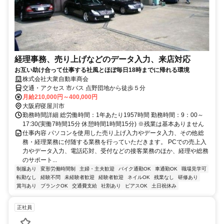
経理事務、売り上げなどのデータ入力、来店対応
お互い助け合って仕事する社風とほぼ毎日18時までに帰れる環境
株式会社大衆自動車商会
交通・アクセス 市バス 点野団地から徒歩５分
月給210,000円～400,000円
大阪府寝屋川市
勤務時間詳細 総労働時間：1年あたり1957時間 勤務時間：9：00～
17:30(実働7時間15分 休憩時間1時間15分) ※残業は基本ありません
仕事内容 パソコンを使用した売り上げ入力やデータ入力、その他総
務・経理業務に付随する業務を行っていただきます。 PCでの売上入
力やデータ入力、電話応対、受付などの接客業務のほか、経理や総務
のサポート...
制服あり
変形労働時間制
主婦・主夫歓迎
バイク通勤OK
車通勤OK
職場見学可
転勤なし
経験不問
未経験者歓迎
経験者歓迎
ネイルOK
残業なし
研修あり
賞与あり
ブランクOK
交通費支給
社割あり
ピアスOK
土日祝休み
正社員