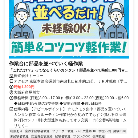
作業台に部品を並べていく軽作業
「これだけ？」ってなるくらいカンタン！部品を並べて時給1300円★週
休2日＆長期休暇有でプライベートも充実◎
株式会社トーコー
アクセス 京阪本線 寝屋川市南改札口徒歩約13分、ＪＲ片町線〔学研
都市線〕 忍ヶ丘東口徒歩約40分、ＪＲ片町線〔学研都市線〕/ＪＲ福
時給1,300円
知山線〔宝塚線〕 四条畷西口徒歩約56分 京阪「寝屋川市」駅～徒歩
大阪府寝屋川市
15分！バイク通勤OK＆交通費全額支給☆
勤務時間 (日勤)8:00～17:00 (中勤)13:00～22:00 (夜勤)20:00～翌5:00
◆日勤/中勤/夜勤の3交替制 ◆実働8時間 ◆週5日勤務
仕事内容 【アピールポイント】 ☆モクモク集中！部品を置いていく
カンタン作業 ☆ルーティン作業だから初めてでもすぐ慣れる◎ ☆週
休2日のシフト制♪大型連休もあってオフ充実！ ☆3交替×高時給！ム
リなく...
制服あり
業界未経験者歓迎
フリーター歓迎
バイク通勤OK
学歴不問
経験不問
未経験者歓迎
交通費全額支給
経験者歓迎
ブランクOK
長期歓迎