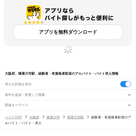
アプリを無料ダウンロード
大阪府、寝屋川市駅、経験者・有資格者歓迎のアルバイト・バイト求人情報
求人の詳細を表示
条件を追加・変更して検索
市区町村を追加・変更
関連キーワード
完全在宅ワーク 全国
シール貼り 在宅
現在地周辺
ガチャガチャ
犬カフェ
大阪府
駅を追加・変更
バイトTOP
大阪府
寝屋川市
寝屋川市駅
経験者・有資格者歓迎のア
大阪府
すべて
ルバイト・バイト・求人
大阪市
すべて
職種を追加・変更
JR京都線
都島区
福島区
此花区
西区
港区
大正区
天王寺区
浪速区
西淀川区
東淀川区
東成区
島本駅
高槻駅
摂津富田駅
JR総持寺駅
茨木駅
千里丘駅
岸辺駅
吹田駅
東淀川駅
飲食・フードサービス
生野区
旭区
城東区
阿倍野区
住吉区
東住吉区
西成区
淀川区
鶴見区
住之江区