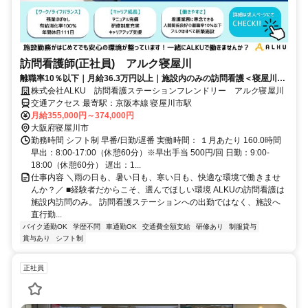
訪問看護師(正社員) アルク寝屋川
離職率10％以下｜月給36.3万円以上｜施設内のみの訪問看護＜寝屋川市
＞
株式会社ALKU 訪問看護ステーションフレンドリー アルク寝屋川
交通アクセス 最寄駅：京阪本線 寝屋川市駅
月給355,000円～374,000円
大阪府寝屋川市
勤務時間 シフト制 早番/日勤/遅番 実働時間： １月あたり 160.0時間
早出：8:00-17:00（休憩60分）※早出手当 500円/回 日勤：9:00-
18:00（休憩60分） 遅出：1...
仕事内容 ＼雨の日も、暑い日も、寒い日も、快適な環境で働きませ
んか？／ ■経験者だからこそ、選んでほしい環境 ALKUの訪問看護は
施設内訪問のみ。 訪問看護ステーションへの出勤ではなく、施設へ
直行勤...
バイク通勤OK
学歴不問
車通勤OK
交通費全額支給
研修あり
制服貸与
賞与あり
シフト制
正社員