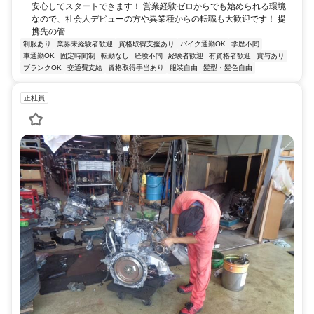
安心してスタートできます！ 営業経験ゼロからでも始められる環境
なので、社会人デビューの方や異業種からの転職も大歓迎です！ 提
携先の管...
制服あり
業界未経験者歓迎
資格取得支援あり
バイク通勤OK
学歴不問
車通勤OK
固定時間制
転勤なし
経験不問
経験者歓迎
有資格者歓迎
賞与あり
ブランクOK
交通費支給
資格取得手当あり
服装自由
髪型・髪色自由
正社員