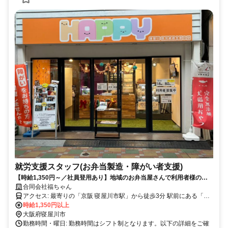
就労支援スタッフ(お弁当製造・障がい者支援)
【時給1,350円～／社員登用あり】地域のお弁当屋さんで利用者様の
「働く」を支える仕事です★駅徒歩3分★
合同会社福ちゃん
アクセス: 最寄りの「京阪 寝屋川市駅」から徒歩3分 駅前にある「ベ
ル大利商店街アーケード内」にあります。 交通機関の利用が便利
時給1,350円以上
で、通勤しやすい環境です。自転車での通勤も可能ですので、ライフ
大阪府寝屋川市
スタイルに合わせた通勤方法をお選びいただけます。
勤務時間・曜日: 勤務時間はシフト制となります。以下の詳細をご確