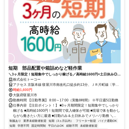
短期 部品配置や箱詰めなど軽作業
＼3ヶ月限定！短期集中でしっかり稼げる／高時給1600円×土日休み◎体
を動かして働きたい方にピッタリ！男性スタッフ活躍中
株式会社トーコー
アクセス 京阪本線 寝屋川市南改札口徒歩約13分、ＪＲ片町線〔学研
都市線〕 忍ヶ丘東口徒歩約40分、ＪＲ片町線〔学研都市線〕/ＪＲ福
時給1,600円
知山線〔宝塚線〕 四条畷西口徒歩約56分 京阪寝屋川市駅より徒歩15
大阪府寝屋川市
分！バイク通勤OK＆交通費全額支給☆
勤務時間 【日勤専属】 8:00～17:00（実働8時間） ※平日週5日勤務
仕事内容 【注目ポイント！】 ■3ヶ月期間限定！短期集中でしっかり
稼げる ■高時給1600円！短期間で収入確保が可能 ■現場で体を動かし
ながら働きたい方に最適 ■日勤のみ＆土日休みでメリハリ勤務 ＼...
制服あり
業界未経験者歓迎
短期（3ヵ月以内）
フリーター歓迎
バイク通勤OK
短期
学歴不問
固定時間制
平日のみOK
経験不問
未経験者歓迎