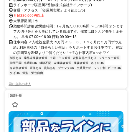
ライフホープ寝屋川2番館(株式会社ライフホープ)
交通・アクセス 「寝屋川市駅」より徒歩17分
月給280,000円以上
大阪府寝屋川市
勤務時間詳細 総労働時間：1ヶ月あたり160時間 〜 173時間 オンとオ
フの切り替えを大事にしている職場です。残業はほとんど発生しませ
ん。 早出 07:00〜16:00 日勤 09:00〜18:...
仕事内容 🎶入社祝金最大15万円🎶 ３、６、１２ヶ月に５万円ずつ支
給♪ 利用者様の「自分らしい生活」をサポートするお仕事です。 施設
の雰囲気をSNSよりご覧ください!! ⭐主な仕事内容⭐ ✨ホワイ...
制服あり
業界未経験者歓迎
主婦・主夫歓迎
資格取得支援あり
フリーター歓迎
学歴不問
車通勤OK
経験不問
未経験者歓迎
経験者歓迎
ネイルOK
有資格者歓迎
研修あり
賞与あり
ブランクOK
交通費支給
シフト制
ピアスOK
ひげOK
髪型・髪色自由
同じ企業の求人
派遣社員