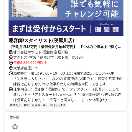
理容師/スタイリスト(寝屋川店)
【平均月収42万円！最低保証月給40万円】「月1休みで限界まで稼ぐ」
も「長期休暇」も自由自在♪ 希望通りの働き方が叶います！
株式会社マツモト-理髪館 寝屋川店
アクセス: 京阪「寝屋川市」駅下車、徒歩3分
年俸5,280,000円以上
大阪府寝屋川市
勤務時間・曜日: 9：00～19：30 上記時間で週2日／1日3h～OK！
「明日急に入りたい！」などの 直前申請もOKです！ 残業や営業後の
練習はありませんので 仕事終わりの時間も大切にできます...
仕事内容: ／ 理容室『理髪館』で、 アシスタント（見習い）として
新しいキャリアをスタートしませんか？ ＼ 美容師免許・理容師免許
は必要ありません！ 「子育てと両立して、しっかり稼ぎたい」 「...
残業なし
駅近5分以内
週2・3日からOK
正社員