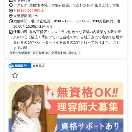
アクセス: 勤務地 本社：大阪府寝屋川市点野2-10-4 第２工場：大阪市
月給250,000円以上
平野区加美東1-3-19 どちらかの配属になります（要相談）
大阪府寝屋川市
勤務時間・曜日: 正社員：8:00～17:00（12:00～13:00お昼休憩）他
10:00と15:00に休憩あり
仕事内容: 有名百貨店・レストラン他色々な店舗の内装業を大阪や東
京を中心に幅広く手掛けている会社です。自社工房にて店舗で使用す
る什器の製作やオーダーメイド家具の製作も行っております。 これ
までの経...
変形労働時間制
即日勤務OK
交通費支給
昇給あり
業務委託