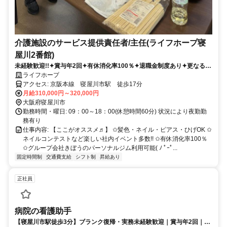
介護施設のサービス提供責任者/主任(ライフホープ寝
屋川2番館)
未経験歓迎!!✦賞与年2回✦有休消化率100％✦退職金制度あり✦更なるス
キルアップを目指したい方!!
ライフホープ
アクセス: 京阪本線 寝屋川市駅 徒歩17分
月給310,000円～320,000円
大阪府寝屋川市
勤務時間・曜日: 09：00～18：00(休憩時間60分) 状況により夜勤勤
務有り
仕事内容: 【ここがオススメ♬】 ✩髪色・ネイル・ピアス・ひげOK ✩
ネイルコンテストなど楽しい社内イベント多数!! ✩有休消化率100％
✩グループ会社きぼうのパーソナルジム利用可能( ﾉ ﾟｰﾟ...
固定時間制
交通費支給
シフト制
昇給あり
正社員
病院の看護助手
【寝屋川市駅徒歩3分】ブランク復帰・実務未経験歓迎｜賞与年2回｜残