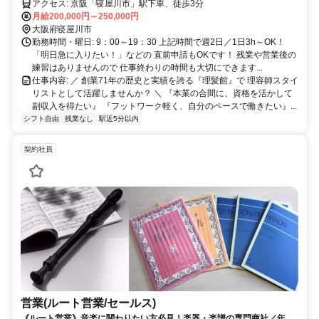
アクセス: 京阪「寝屋川市」駅下車、徒歩3分
月給200,000円～250,000円
大阪府寝屋川市
勤務時間・曜日: 9：00～19：30 上記時間で週2日／1日3h～OK！
「明日急に入りたい！」などの 直前申請もOKです！ 残業や営業後の
練習はありませんので 仕事終わりの時間も大切にできます...
仕事内容: ／ 創業71年の歴史と実績を誇る『理髪館』で 理容師スタイ
リストとして活躍しませんか？ ＼ 『本業の合間に、資格を活かして
副収入を得たい』 『フットワーク軽く、自分のペースで働きたい』...
シフト自由
残業なし
駅近5分以内
契約社員
営業(ルート営業/セールス)
《ルート営業》音楽に関わりたい方必見！楽器・楽譜の専門商社／年間