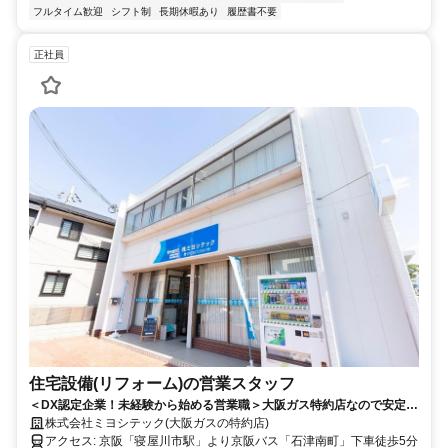
フルタイム歓迎
シフト制
長期休暇あり
履歴書不要
正社員
住宅設備(リフォーム)の営業スタッフ
＜DX認定企業！未経験から始める営業職＞大阪ガス特約店なので安定経
営！もちろん経験者の方も歓迎！
株式会社ミヨシテック(大阪ガスの特約店)
アクセス: 京阪「寝屋川市駅」より京阪バス「石津南町」下車徒歩5分