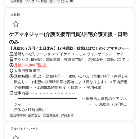
長期歓迎
フルタイム歓迎
週2・3日からOK
正社員
ケアマネジャー(介護支援専門員)/居宅介護支援・日勤
のみ
【月給30.7万円／土日休み】17時退勤・残業ほぼなしのケアマネジャー
通所リハビリテーション デイケアコスモス ウイルサークル ケアプ
ランミント
アクセス: 最寄駅：京阪本線「寝屋川市駅」 徒歩15分／京阪バスで5
分 ※自転車 / バイク通勤OK ※直行直帰あり ※交通費上限 月3万円ま
月給307,000円以上
で実費支給
大阪府寝屋川市
勤務時間・曜日: ＜勤務時間＞ ・9:00〜17:00（実働7時間・休憩1時
間あり） （休憩の取得時間帯は部署により異なります） ＜平均所定
労働時間＞ ・1週間35時間程度 ＜残業＞ ・平均残業...
仕事内容: ～～～～～～～～～～～～
╭━━━━━━━━━━━━━━━━╮ ✨ 医療法人運営のケアマネ
ジャー ╰━━━━━━━━━━━━━━━━╯ ＼ 月給30.7万円×土
日休み×17時退勤 ／...
固定時間制
残業なし
交通費支給
昇給あり
アルバイト・パート