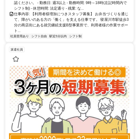
認ください。 - 勤務日: 週3以上 - 勤務時間: 9時～18時(左記時間内で
シフト制) - 休憩時間: 法定通り - 残業: な...
仕事内容: 【利用者様増加につきスタッフ募集】 お弁当づくりを通じ
て、障がいのある方の「働く」を支える仕事です。 寝屋川市駅徒歩3
分の商店街にある就労継続支援B型事業所で、利用者様の作業サポー
ト...
社員登用あり
シフト自由
駅近5分以内
シフト制
派遣社員