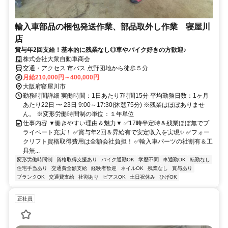
輸入車部品の梱包発送作業、部品取外し作業 寝屋川
店
賞与年2回支給！基本的に残業なし◎車やバイク好きの方歓迎♪
株式会社大衆自動車商会
交通・アクセス 市バス 点野団地から徒歩５分
月給210,000円～400,000円
大阪府寝屋川市
勤務時間詳細 実働時間：1日あたり7時間15分 平均勤務日数：1ヶ月
あたり22日 〜 23日 9:00～17:30(休憩75分) ※残業はほぼありませ
ん。 ※変形労働時間制の単位：１年単位
仕事内容 ▼働きやすい理由＆魅力▼ ✅17時半定時＆残業ほぼ無でプ
ライベート充実！ ✅賞与年2回＆昇給有で安定収入を実現✨ ✅フォー
クリフト資格取得費用は全額会社負担！ ✅輸入車パーツの社割有＆工
具無...
変形労働時間制
資格取得支援あり
バイク通勤OK
学歴不問
車通勤OK
転勤なし
住宅手当あり
交通費全額支給
経験者歓迎
ネイルOK
残業なし
賞与あり
ブランクOK
交通費支給
社割あり
ピアスOK
土日祝休み
ひげOK
正社員