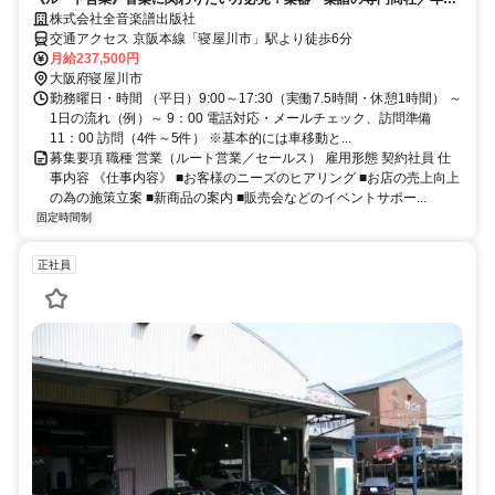
休日125日以上
株式会社全音楽譜出版社
交通アクセス 京阪本線「寝屋川市」駅より徒歩6分
月給237,500円
大阪府寝屋川市
勤務曜日・時間 （平日）9:00～17:30（実働7.5時間・休憩1時間） ～
1日の流れ（例）～ 9：00 電話対応・メールチェック、訪問準備
11：00 訪問（4件～5件） ※基本的には車移動と...
募集要項 職種 営業（ルート営業／セールス） 雇用形態 契約社員 仕
事内容 《仕事内容》 ■お客様のニーズのヒアリング ■お店の売上向上
の為の施策立案 ■新商品の案内 ■販売会などのイベントサポー...
固定時間制
正社員