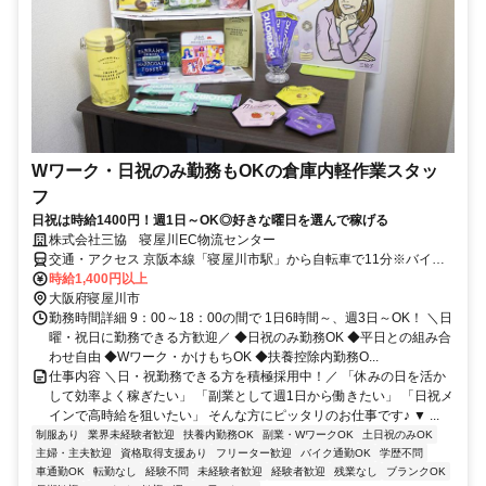
Wワーク・日祝のみ勤務もOKの倉庫内軽作業スタッ
フ
日祝は時給1400円！週1日～OK◎好きな曜日を選んで稼げる
株式会社三協 寝屋川EC物流センター
交通・アクセス 京阪本線「寝屋川市駅」から自転車で11分※バイ
ク・自転車通勤可
時給1,400円以上
大阪府寝屋川市
勤務時間詳細 9：00～18：00の間で 1日6時間～、週3日～OK！ ＼日
曜・祝日に勤務できる方歓迎／ ◆日祝のみ勤務OK ◆平日との組み合
わせ自由 ◆Wワーク・かけもちOK ◆扶養控除内勤務O...
仕事内容 ＼日・祝勤務できる方を積極採用中！／ 「休みの日を活か
して効率よく稼ぎたい」 「副業として週1日から働きたい」 「日祝メ
インで高時給を狙いたい」 そんな方にピッタリのお仕事です♪ ▼ ...
制服あり
業界未経験者歓迎
扶養内勤務OK
副業・WワークOK
土日祝のみOK
主婦・主夫歓迎
資格取得支援あり
フリーター歓迎
バイク通勤OK
学歴不問
車通勤OK
転勤なし
経験不問
未経験者歓迎
経験者歓迎
残業なし
ブランクOK