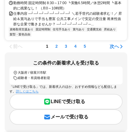
勤務時間 固定時間制 8:30～17:00 ┗実働6.5時間／休憩2時間 ┗基本
的に残業なし！ （月0～10時間）
仕事内容 ─┘─┘─┘─┘─┘─┘─┘─┘ ＼若手世代の経験者求む！／ 昇
給＆賞与ありで手当も豊富 公共工事メインで安定の受注量 将来性抜
群な企業で働きませんか？ ─┘─┘─┘─┘─┘─┘─...
資格取得支援あり
固定時間制
住宅手当あり
賞与あり
交通費支給
昇給あり
髪型・髪色自由
前へ
次へ
1
2
3
4
5
この条件の新着求人を受け取る
大阪府 / 寝屋川市駅
経験者・有資格者歓迎
「LINEで受け取る」では、新着求人のほか、おすすめ情報なども配信しま
す。
詳しくはこちら
LINEで受け取る
メールで受け取る