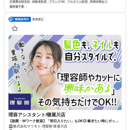
交通費全額支給
経験者歓迎
ブランクOK
フルタイム歓迎
長期休暇あり
履歴書不要
業務委託
理容アシスタント/寝屋川店
【副業・Wワーク歓迎】「明日入りたい」もOK◎ 稼ぎたい時にガッツ
リ稼ぐ！子育て後の本格復帰も大歓迎！週2日～OK
株式会社マツモト-理髪館 寝屋川店