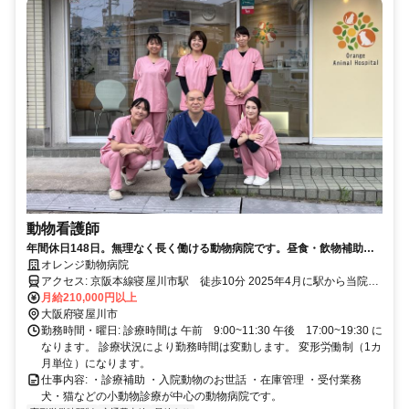
動物看護師
年間休日148日。無理なく長く働ける動物病院です。昼食・飲物補助あ
り。住宅補助あり。賞与年2回
オレンジ動物病院
アクセス: 京阪本線寝屋川市駅 徒歩10分 2025年4月に駅から当院ま
での道路が広く整備され通勤しやすくなりました
月給210,000円以上
大阪府寝屋川市
勤務時間・曜日: 診療時間は 午前 9:00~11:30 午後 17:00~19:30 に
なります。 診療状況により勤務時間は変動します。 変形労働制（1カ
月単位）になります。
仕事内容: ・診療補助 ・入院動物のお世話 ・在庫管理 ・受付業務
犬・猫などの小動物診療が中心の動物病院です。