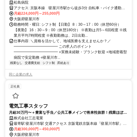
業月7時間程度
松島病院
アクセス: 京阪本線 寝屋川市駅から徒歩3分 自転車・バイク通勤可
能
月給224,000円～255,000円
大阪府寝屋川市
勤務時間・曜日: シフト制 【日勤】 8：30～17：00（休憩60分）
【夜勤】 16：30～9：00（休憩180分） ※夜勤は月5～6回程度 ※残
業月平均7時間程度 ※夜勤勤務は、2日出勤...
仕事内容: ＼資格を活かして、地域医療を支えませんか？／
━━━━━━━━━━━━ この求人のポイント
━━━━━━━━━━━━ ⭐実務未経験・ブランク歓迎 ⭐地域密着型
病院で安定勤務 ⭐寝屋川市...
残業なし
交通費支給
シフト制
昇給あり
同じ企業の求人
正社員
電気工事スタッフ
月給30万円〜＋豊富な手当／公共工事メインで将来性抜群！残業ほぼな
し＆転勤なし。
株式会社三志電業
最寄駅 寝屋川市駅 交通アクセス 京阪電鉄京阪本線「寝屋川市駅」よ
月給300,000円～450,000円
り車で4分 ☆車通勤OK ☆バイク通勤OK ☆駐車場あり ☆転勤なし
大阪府寝屋川市