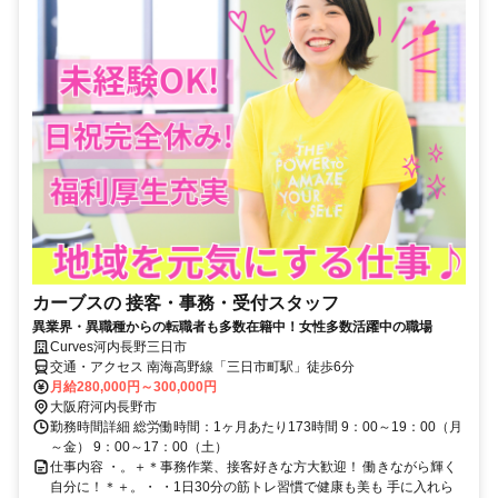
カーブスの 接客・事務・受付スタッフ
異業界・異職種からの転職者も多数在籍中！女性多数活躍中の職場
Curves河内長野三日市
交通・アクセス 南海高野線「三日市町駅」徒歩6分
月給280,000円～300,000円
大阪府河内長野市
勤務時間詳細 総労働時間：1ヶ月あたり173時間 9：00～19：00（月
～金） 9：00～17：00（土）
仕事内容 ・。＋＊事務作業、接客好きな方大歓迎！ 働きながら輝く
自分に！＊＋。・ ・1日30分の筋トレ習慣で健康も美も 手に入れら