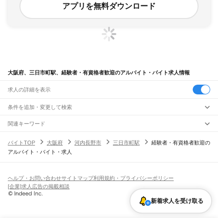
アプリを無料ダウンロード
大阪府、三日市町駅、経験者・有資格者歓迎のアルバイト・バイト求人情報
求人の詳細を表示
条件を追加・変更して検索
市区町村を追加・変更
関連キーワード
完全在宅ワーク 全国
シール貼り 在宅
現在地周辺
ガチャガチャ
犬カフェ
大阪府
駅を追加・変更
バイトTOP
大阪府
河内長野市
三日市町駅
経験者・有資格者歓迎の
大阪府
すべて
アルバイト・バイト・求人
大阪市
すべて
職種を追加・変更
JR京都線
都島区
福島区
此花区
西区
港区
大正区
天王寺区
浪速区
西淀川区
東淀川区
東成区
島本駅
高槻駅
摂津富田駅
JR総持寺駅
茨木駅
千里丘駅
岸辺駅
吹田駅
東淀川駅
飲食・フードサービス
生野区
旭区
城東区
阿倍野区
住吉区
東住吉区
西成区
淀川区
鶴見区
住之江区
特徴を追加・変更
新大阪駅
大阪駅
飲食・フードサービス
平野区
北区
中央区
すべて
ヘルプ・お問い合わせ
サイトマップ
利用規約・プライバシーポリシー
ホールスタッフ
キッチンスタッフ
皿洗い・洗い場
精肉・鮮魚加工
給食調理
人気
[企業]求人広告の掲載相談
JR神戸線(大阪～神戸)
堺市
すべて
雇用形態を追加・変更
パン屋（ベーカリー）
フードカウンター販売員
バー（BAR）・バーテンダー
日払いOK
高校生歓迎
学生歓迎
深夜の仕事
髪型・髪色自由
ひげOK
ネイルOK
大阪駅
塚本駅
堺区
中区
東区
西区
南区
北区
美原区
新着求人を受け取る
飲食店補助（開店・閉店準備）
飲食店（店長・マネージャー）
ピアスOK
アルバイト・パート
履歴書不要
オープニングスタッフ
留学生・外国人活躍中
都道府県を変更
営業・販売
大和路線
岸和田市
豊中市
池田市
吹田市
泉大津市
高槻市
貝塚市
守口市
枚方市
茨木市
勤務期間
正社員
河内堅上駅
高井田駅
柏原駅
志紀駅
八尾駅
久宝寺駅
加美駅
平野駅
東部市場前駅
営業・販売
すべて
八尾市
泉佐野市
富田林市
寝屋川市
河内長野市
松原市
大東市
和泉市
箕面市