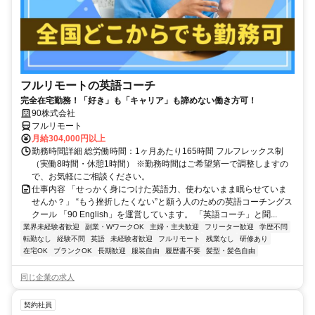
フルリモートの英語コーチ
完全在宅勤務！「好き」も「キャリア」も諦めない働き方可！
90株式会社
フルリモート
月給304,000円以上
勤務時間詳細 総労働時間：1ヶ月あたり165時間 フルフレックス制
（実働8時間・休憩1時間） ※勤務時間はご希望第一で調整しますの
で、お気軽にご相談ください。
仕事内容 「せっかく身につけた英語力、使わないまま眠らせていま
せんか？」 “もう挫折したくない”と願う人のための英語コーチングス
クール 「90 English」を運営しています。 「英語コーチ」と聞...
業界未経験者歓迎
副業・WワークOK
主婦・主夫歓迎
フリーター歓迎
学歴不問
転勤なし
経験不問
英語
未経験者歓迎
フルリモート
残業なし
研修あり
在宅OK
ブランクOK
長期歓迎
服装自由
履歴書不要
髪型・髪色自由
同じ企業の求人
契約社員