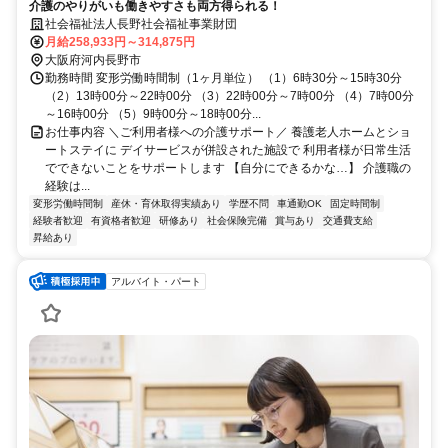
介護のやりがいも働きやすさも両方得られる！
社会福祉法人長野社会福祉事業財団
月給258,933円～314,875円
大阪府河内長野市
勤務時間 変形労働時間制（1ヶ月単位） （1）6時30分～15時30分
（2）13時00分～22時00分 （3）22時00分～7時00分 （4）7時00分
～16時00分 （5）9時00分～18時00分...
お仕事内容 ＼ご利用者様への介護サポート／ 養護老人ホームとショ
ートステイに デイサービスが併設された施設で 利用者様が日常生活
でできないことをサポートします 【自分にできるかな…】 介護職の
経験は...
変形労働時間制
産休・育休取得実績あり
学歴不問
車通勤OK
固定時間制
経験者歓迎
有資格者歓迎
研修あり
社会保険完備
賞与あり
交通費支給
昇給あり
アルバイト・パート