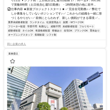
り21日 ▼シフト制：土日祝日含む週5日勤務 17：00～翌9：00の間
で実働8時間（土日祝含む週5日勤務） ・1時間休憩の他に前半...
仕事内容 ★新規プロジェクトスタート★ ✅ 完全在宅勤務♪ ✅ 弊社で
しか募集をしていないポジションです♪ ✅ これからの組織を一緒に形
づくるやりがい ✅ 前例にとらわれず、新しい挑戦ができる環境 ✅...
業界未経験者歓迎
ランチタイム
社員登用あり
副業・WワークOK
フリーター歓迎
学歴不問
転勤なし
経験不問
未経験者歓迎
フルリモート
経験者歓迎
ネイルOK
有資格者歓迎
研修あり
在宅OK
ブランクOK
育休あり
オープニングスタッフ
長期歓迎
シフト制
同じ企業の求人
業務委託