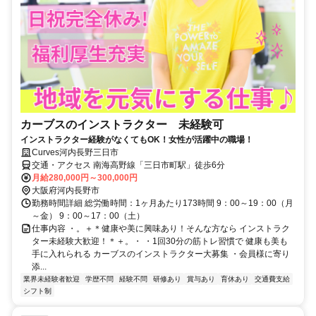
カーブスのインストラクター 未経験可
インストラクター経験がなくてもOK！女性が活躍中の職場！
Curves河内長野三日市
交通・アクセス 南海高野線「三日市町駅」徒歩6分
月給280,000円～300,000円
大阪府河内長野市
勤務時間詳細 総労働時間：1ヶ月あたり173時間 9：00～19：00（月
～金） 9：00～17：00（土）
仕事内容 ・。＋＊健康や美に興味あり！そんな方なら インストラク
ター未経験大歓迎！＊＋。・ ・1回30分の筋トレ習慣で 健康も美も
手に入れられる カーブスのインストラクター大募集 ・会員様に寄り
添...
業界未経験者歓迎
学歴不問
経験不問
研修あり
賞与あり
育休あり
交通費支給
シフト制