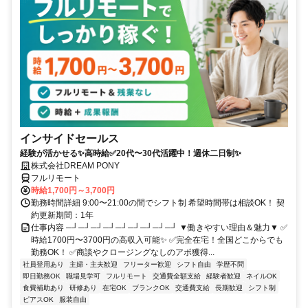
インサイドセールス
経験が活かせる✨高時給✅20代〜30代活躍中！週休二日制✨
株式会社DREAM PONY
フルリモート
時給1,700円～3,700円
勤務時間詳細 9:00〜21:00の間でシフト制 希望時間帯は相談OK！ 契
約更新期間：1年
仕事内容 ─┘─┘─┘─┘─┘─┘─┘─┘─┘ ▼働きやすい理由＆魅力▼ ✅
時給1700円〜3700円の高収入可能✨ ✅完全在宅！全国どこからでも
勤務OK！ ✅商談やクロージングなしのアポ獲得...
社員登用あり
主婦・主夫歓迎
フリーター歓迎
シフト自由
学歴不問
即日勤務OK
職場見学可
フルリモート
交通費全額支給
経験者歓迎
ネイルOK
食費補助あり
研修あり
在宅OK
ブランクOK
交通費支給
長期歓迎
シフト制
ピアスOK
服装自由