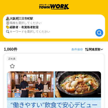
大阪府
大阪府
三日市町駅
三日市町駅
職種を選択してください
経験者・有資格者歓迎
経験者・有資格者歓迎
キーワードを選択してください
1,060件
条件保存
関連度順
正社員