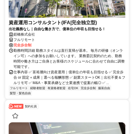
資産運用コンサルタント(IFA|完全独立型)
出社義務なし｜自由な働き方で、億単位の年収も目指せる！
鎧橋株式会社
フルリモート
完全歩合制
勤務時間詳細 勤務スタイルは直行直帰が基本。 毎月の研修（オンラ
イン可）への参加をお願いしています。 業務委託契約のため、勤務
時間や働き方はご自身とお客様のスケジュールに合わせて自由に調整
可能です。
仕事内容 ✅ 富裕層向け資産運用｜億単位の年収も目指せる ✅ 完全歩
合 or 固定＋成果｜選べる報酬形態 ✅ 副業スタートOK｜出社不要＆フ
ルリモ可 ✅ M&A・事業承継など士業連携で提案の幅◎ ✅ ...
フルリモート
経験者歓迎
有資格者歓迎
在宅OK
完全歩合制
服装自由
髪型・髪色自由
契約社員