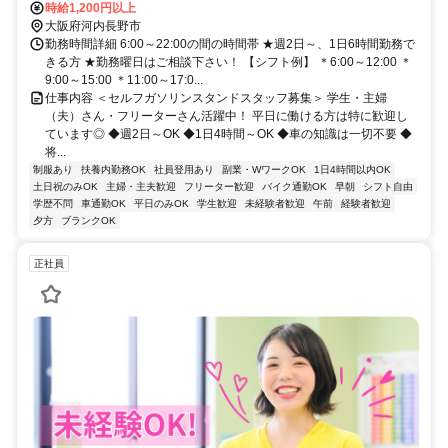
時給1,200円以上
大阪府河内長野市
勤務時間詳細 6:00～22:00の間の時間帯 ★週2日～、1日6時間勤務で
きる方 ★勤務曜日はご相談下さい！ 【シフト例】 ＊6:00～12:00 ＊
9:00～15:00 ＊11:00～17:0...
仕事内容 ＜セルフガソリンスタンドスタッフ募集＞ 学生・主婦
（夫）さん・フリーターさん活躍中！ 平日に働ける方は特に歓迎し
ています◎ ◆週2日～OK ◆1日4時間～OK ◆車の知識は一切不要 ◆
将...
制服あり
扶養内勤務OK
社員登用あり
副業・WワークOK
1日4時間以内OK
土日祝のみOK
主婦・主夫歓迎
フリーター歓迎
バイク通勤OK
早朝
シフト自由
学歴不問
車通勤OK
平日のみOK
学生歓迎
未経験者歓迎
午前
経験者歓迎
夕方
ブランクOK
正社員