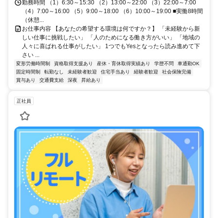
勤務時間 （1）6:30～15:30 （2）13:00～22:00 （3）22:00～7:00
（4）7:00～16:00 （5）9:00～18:00 （6）10:00～19:00 ■実働8時間
（休憩...
お仕事内容 【あなたの希望する環境は何ですか？】 「未経験から新
しい仕事に挑戦したい」 「人のためになる働き方がいい」 「地域の
人々に喜ばれる仕事がしたい」 1つでもYesとなったら読み進めて下
さい ...
変形労働時間制
資格取得支援あり
産休・育休取得実績あり
学歴不問
車通勤OK
固定時間制
転勤なし
未経験者歓迎
住宅手当あり
経験者歓迎
社会保険完備
賞与あり
交通費支給
深夜
昇給あり
正社員