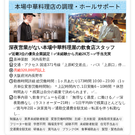
深夜営業がない本場中華料理屋の飲食店スタッフ
✅近畿3位の優良企業認定！✅未経験から月給26万～✅手当充実
喜神菜館 河内長野店
交通・アクセス 国道371号線「上原町交差点」・バス「上原口」停留
所/徒歩約4分
月給320,000円以上
大阪府河内長野市
勤務時間詳細 総労働時間：1ヶ月あたり173時間 10:00～23:00 （1ヶ
月単位変形労働時間制） ＊上記時間内で､1日実働6～10時間 ＊休憩
時間あり ＊残業は自分の裁量で決められます。 ✅...
仕事内容 ＼飲食デビューを応援！「無理なく適度」に働ける／ ✅深
夜勤務なし（ラストオーダー21時） ✅1日平均8hで残業ほとんどなし
✅賞与年2回＋決算賞与 ✅通勤交通費全額支給 ✅転居を伴う転勤な
し...
制服あり
業界未経験者歓迎
変形労働時間制
主婦・主夫歓迎
資格取得支援あり
フリーター歓迎
学歴不問
職場見学可
経験不問
未経験者歓迎
住宅手当あり
交通費全額支給
研修あり
賞与あり
ブランクOK
食事補助あり
髪型・髪色自由