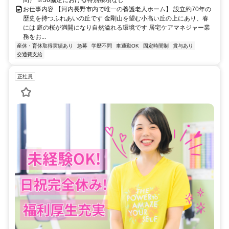
間） ※36協定における特別条項なし
お仕事内容 【河内長野市内で唯一の養護老人ホーム】 設立約70年の
歴史を持つふれあいの丘です 金剛山を望む小高い丘の上にあり、春
には 庭の桜が満開になり自然溢れる環境です 居宅ケアマネジャー業
務をお...
産休・育休取得実績あり
急募
学歴不問
車通勤OK
固定時間制
賞与あり
交通費支給
正社員