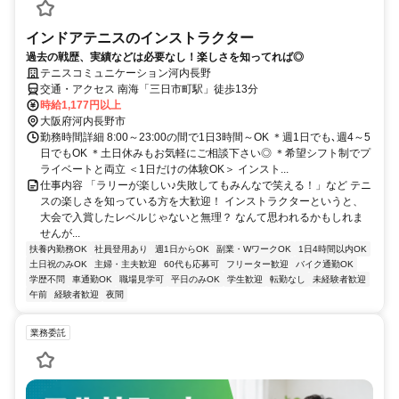
インドアテニスのインストラクター
過去の戦歴、実績などは必要なし！楽しさを知ってれば◎
テニスコミュニケーション河内長野
交通・アクセス 南海「三日市町駅」徒歩13分
時給1,177円以上
大阪府河内長野市
勤務時間詳細 8:00～23:00の間で1日3時間～OK ＊週1日でも､週4～5
日でもOK ＊土日休みもお気軽にご相談下さい◎ ＊希望シフト制でプ
ライベートと両立 ＜1日だけの体験OK＞ インスト...
仕事内容 「ラリーが楽しい♪失敗してもみんなで笑える！」など テニ
スの楽しさを知っている方を大歓迎！ インストラクターというと、
大会で入賞したレベルじゃないと無理？ なんて思われるかもしれま
せんが...
扶養内勤務OK
社員登用あり
週1日からOK
副業・WワークOK
1日4時間以内OK
土日祝のみOK
主婦・主夫歓迎
60代も応募可
フリーター歓迎
バイク通勤OK
学歴不問
車通勤OK
職場見学可
平日のみOK
学生歓迎
転勤なし
未経験者歓迎
午前
経験者歓迎
夜間
業務委託