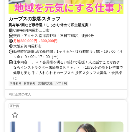
カーブスの接客スタッフ
賞与年2回など厚待遇！しっかり休めて私生活充実！
Curves河内長野三日市
交通・アクセス 南海高野線「三日市町駅」徒歩6分
月給280,000円～300,000円
大阪府河内長野市
勤務時間詳細 総労働時間：1ヶ月あたり173時間 9：00～19：00（月
～金） 9：00～17：00（土）
仕事内容 ・。＋＊会員様を明るい笑顔で応援！人と話すことが好き
ならインストラクター未経験ＯＫ＊＋。・ ・1回30分の筋トレ習慣で
健康も美も 手に入れられるカーブスの 接客スタッフ大募集 ・会員様
に...
研修あり
育休あり
交通費支給
シフト制
同じ企業の求人
正社員