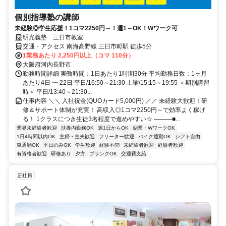
個別指導塾の講師
未経験◎学生応援！1コマ2250円～！週1～OK！Wワーク可
明光義塾 三日市教室
交通・アクセス 南海高野線 三日市町駅 徒歩5分
1業務あたり 2,250円以上（コマ 110分）
大阪府河内長野市
勤務時間詳細 実働時間：1日あたり1時間30分 平均勤務日数：1ヶ月
あたり4日 〜 22日 平日/16:50～21:30 土曜/15:15～19:55 ＜期別講習
時＞ 平日/13:40～21:30...
仕事内容 ＼＼ 入社祝金(QUOカード5,000円) ／／ 未経験大歓迎！研
修＆サポート体制が充実！ 高収入◎1コマ2250円～で効率よく稼げ
る！ 1クラスにつき生徒3名程度で進めやすい☆ ―――■...
業界未経験者歓迎
扶養内勤務OK
週1日からOK
副業・WワークOK
1日4時間以内OK
主婦・主夫歓迎
フリーター歓迎
バイク通勤OK
シフト自由
車通勤OK
平日のみOK
学生歓迎
経験不問
未経験者歓迎
経験者歓迎
有資格者歓迎
研修あり
夕方
ブランクOK
交通費支給
正社員