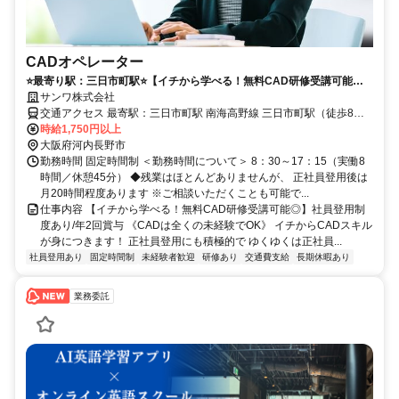
CADオペレーター
⭐️最寄り駅：三日市町駅⭐️【イチから学べる！無料CAD研修受講可能
◎】社員登用制度あり/年2回賞与
サンワ株式会社
交通アクセス 最寄駅：三日市町駅 南海高野線 三日市町駅（徒歩8
分） 南海高野線 河内長野駅（車8分） 和歌山線 橋本駅（車20分） ＜
時給1,750円以上
大阪府河内長野市
車・バイク・自転車通勤OK＞ ＊徒歩圏内にコンビニあり
勤務時間 固定時間制 ＜勤務時間について＞ 8：30～17：15（実働8
時間／休憩45分） ◆残業はほとんどありませんが、 正社員登用後は
月20時間程度あります ※ご相談いただくことも可能で...
仕事内容 【イチから学べる！無料CAD研修受講可能◎】社員登用制
度あり/年2回賞与 《CADは全くの未経験でOK》 イチからCADスキル
が身につきます！ 正社員登用にも積極的で ゆくゆくは正社員...
社員登用あり
固定時間制
未経験者歓迎
研修あり
交通費支給
長期休暇あり
業務委託