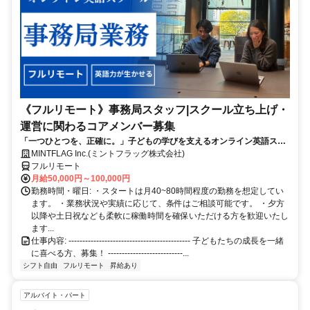
《フルリモート》事務局スタッフ|スクール立ち上げ・
運営に関わるコアメンバー募集
「一つひとつを、正確に。」子どもの学びを支えるオンライン英語スク
ール事務局《フルリモート》
MINTFLAG Inc.(ミントフラッグ株式会社)
フルリモート
月給50,000円～100,000円
勤務時間・曜日: ・スタートは月40~80時間程度の勤務を想定してい
ます。 ・業務状況や実績に応じて、条件はご相談可能です。 ・夕方
以降や土日祝なども柔軟に稼働時間を確保いただける方を歓迎いたし
ます...
仕事内容: -------------------------------------------- 子どもたちの成長を一緒
に喜べる方、募集！ ---------------------------...
シフト自由
フルリモート
昇給あり
アルバイト・パート