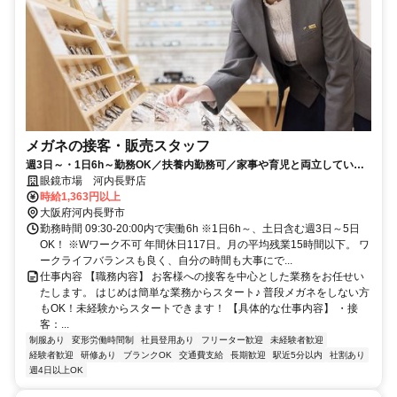
メガネの接客・販売スタッフ
週3日～・1日6h～勤務OK／扶養内勤務可／家事や育児と両立している
スタッフ多数！
眼鏡市場 河内長野店
時給1,363円以上
大阪府河内長野市
勤務時間 09:30-20:00内で実働6h ※1日6h～、土日含む週3日～5日
OK！ ※Wワーク不可 年間休日117日。月の平均残業15時間以下。 ワ
ークライフバランスも良く、自分の時間も大事にで...
仕事内容 【職務内容】 お客様への接客を中心とした業務をお任せい
たします。 はじめは簡単な業務からスタート♪ 普段メガネをしない方
もOK！未経験からスタートできます！ 【具体的な仕事内容】 ・接
客：...
制服あり
変形労働時間制
社員登用あり
フリーター歓迎
未経験者歓迎
経験者歓迎
研修あり
ブランクOK
交通費支給
長期歓迎
駅近5分以内
社割あり
週4日以上OK