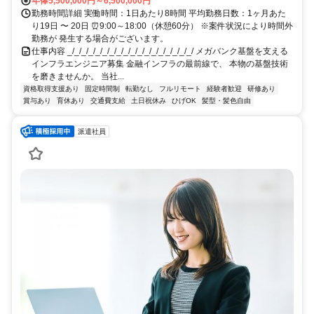
年俸5,500,000円～6,500,000円
勤務時間詳細 実働時間：1日あたり8時間 平均勤務日数：1ヶ月あた
り19日 〜 20日 ⏰9:00～18:00（休憩60分） ※案件状況により時間外
勤務が 発生する場合がございます。
仕事内容 _/_/_/_/_/_/_/_/_/_/_/_/_/_/_/_/_/_/ メガバンク基盤を支える
インフラエンジニア募集 金融インフラの最前線で、 本物の基盤技術
を磨きませんか。 当社...
資格取得支援あり
固定時間制
転勤なし
フルリモート
経験者歓迎
研修あり
賞与あり
育休あり
交通費支給
土日祝休み
ひげOK
髪型・髪色自由
派遣社員