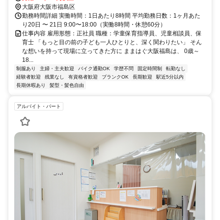
大阪府大阪市福島区
勤務時間詳細 実働時間：1日あたり8時間 平均勤務日数：1ヶ月あた
り20日 〜 21日 9:00〜18:00（実働8時間・休憩60分）
仕事内容 雇用形態：正社員 職種：学童保育指導員、児童相談員、保
育士 「もっと目の前の子ども一人ひとりと、深く関わりたい」 そん
な想いを持って現場に立ってきた方に ままはぐ大阪福島は、 0歳～
18...
制服あり
主婦・主夫歓迎
バイク通勤OK
学歴不問
固定時間制
転勤なし
経験者歓迎
残業なし
有資格者歓迎
ブランクOK
長期歓迎
駅近5分以内
長期休暇あり
髪型・髪色自由
アルバイト・パート