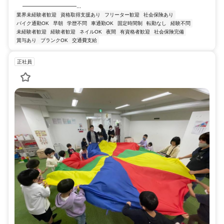
―――――――――...
業界未経験者歓迎
資格取得支援あり
フリーター歓迎
社会保険あり
バイク通勤OK
早朝
学歴不問
車通勤OK
固定時間制
転勤なし
経験不問
未経験者歓迎
経験者歓迎
ネイルOK
夜間
有資格者歓迎
社会保険完備
賞与あり
ブランクOK
交通費支給
正社員