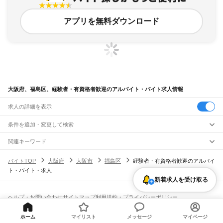
アプリを無料ダウンロード
大阪府、福島区、経験者・有資格者歓迎のアルバイト・バイト求人情報
求人の詳細を表示
条件を追加・変更して検索
市区町村を追加・変更
関連キーワード
大阪府 大阪市 福島区 高校生歓迎 高校生
大阪府 経験者・有資格者歓迎 校閲
大阪府
駅を追加・変更
バイトTOP
大阪府
大阪市
福島区
経験者・有資格者歓迎のアルバイ
大阪府 大阪市 有資格者 経験者募集
大阪府 大阪市 福島区 高校生歓迎 在宅勤務
大阪府
すべて
ト・バイト・求人
大阪府 大阪市 生野区 経験者・有資格者歓迎 手渡し
大阪市
すべて
職種を追加・変更
JR京都線
都島区
福島区
此花区
西区
港区
大正区
天王寺区
浪速区
西淀川区
東淀川区
東成区
新着求人を受け取る
島本駅
高槻駅
摂津富田駅
JR総持寺駅
茨木駅
千里丘駅
岸辺駅
吹田駅
東淀川駅
飲食・フードサービス
生野区
旭区
城東区
阿倍野区
住吉区
東住吉区
西成区
淀川区
鶴見区
住之江区
特徴を追加・変更
新大阪駅
大阪駅
飲食・フードサービス
平野区
北区
中央区
すべて
ヘルプ・お問い合わせ
サイトマップ
利用規約・プライバシーポリシー
ホールスタッフ
キッチンスタッフ
皿洗い・洗い場
精肉・鮮魚加工
給食調理
人気
[企業]求人広告の掲載相談
JR神戸線(大阪～神戸)
堺市
すべて
雇用形態を追加・変更
パン屋（ベーカリー）
フードカウンター販売員
バー（BAR）・バーテンダー
日払いOK
高校生歓迎
学生歓迎
深夜の仕事
髪型・髪色自由
ひげOK
ネイルOK
大阪駅
塚本駅
堺区
中区
東区
西区
南区
北区
美原区
ホーム
マイリスト
メッセージ
マイページ
飲食店補助（開店・閉店準備）
飲食店（店長・マネージャー）
ピアスOK
アルバイト・パート
履歴書不要
オープニングスタッフ
留学生・外国人活躍中