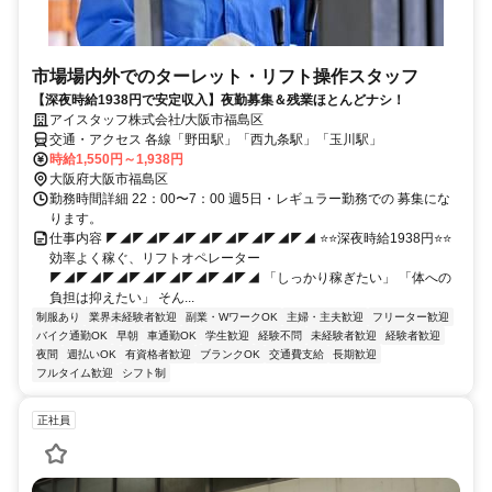
市場場内外でのターレット・リフト操作スタッフ
【深夜時給1938円で安定収入】夜勤募集＆残業ほとんどナシ！
アイスタッフ株式会社/大阪市福島区
交通・アクセス 各線「野田駅」「西九条駅」「玉川駅」
時給1,550円～1,938円
大阪府大阪市福島区
勤務時間詳細 22：00〜7：00 週5日・レギュラー勤務での 募集にな
ります。
仕事内容 ◤◢◤◢◤◢◤◢◤◢◤◢◤◢◤◢ ⭐⭐深夜時給1938円⭐⭐
効率よく稼ぐ、リフトオペレーター
◤◢◤◢◤◢◤◢◤◢◤◢◤◢◤◢ 「しっかり稼ぎたい」 「体への
負担は抑えたい」 そん...
制服あり
業界未経験者歓迎
副業・WワークOK
主婦・主夫歓迎
フリーター歓迎
バイク通勤OK
早朝
車通勤OK
学生歓迎
経験不問
未経験者歓迎
経験者歓迎
夜間
週払いOK
有資格者歓迎
ブランクOK
交通費支給
長期歓迎
フルタイム歓迎
シフト制
正社員