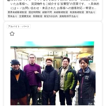
いたお客様へ、 賃貸物件をご紹介する“反響型”の営業です。 ＜具体的
には＞ ✅お問い合わせ・来店された お客様への接客対応 ✅希望エ...
業界未経験者歓迎
固定時間制
経験不問
未経験者歓迎
有資格者歓迎
賞与あり
育休あり
交通費支給
長期歓迎
駅近5分以内
資格取得手当あり
アルバイト・パート