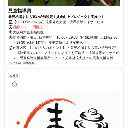
児童指導員
業界相場よりも高い給与設定！賃金向上プロジェクト実施中！
【LEGONKidsのあ】児童発達支援・放課後等デイサービス
月給300,000円以上
大阪府大阪市福島区
勤務時間・曜日: 勤務時間： 10:00～19:00（休憩1時間）土日祝9:30
～18:30（休憩1時間） ※事業所により変動あり
仕事内容: 【この求人のポイント】 ・業界相場よりも高い給与設定!
・福祉業界でのハイブリッドキャリアも可能!!! ・放課後等デイサービ
ス・児童発達支援事業所スタッフ 児童発達支援での児童支援全般...
シフト制
昇給あり
正社員