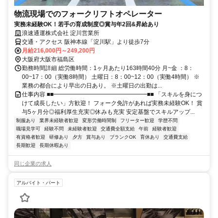
物流現場でのフォークリフトオペレーター
実務未経験OK！若手の育成制度◎賞与年2回&昇給あり
浪速通運株式会社 淀川営業所
交通・アクセス 阪神本線「淀川駅」より徒歩7分
月給216,000円～249,200円
大阪府大阪市福島区
勤務時間詳細 総労働時間：1ヶ月あたり163時間40分 月~金 ：8：
00~17：00（実働8時間） 土曜日：8：00~12：00（実働4時間） ※
業務の都合により早出の日あり。 ※土曜日の出勤は...
仕事内容 ■■━━━━━━━━━━━━━━━━■■ 「スキルを身につ
けて成長したい」方歓迎！ フォーク免許があれば実務未経験OK！ 賞
与5ヶ月分◎福利厚生充実◎休みも充実 安定基盤でスキルアップ...
制服あり
業界未経験者歓迎
変形労働時間制
フリーター歓迎
学歴不問
職場見学可
経験不問
未経験者歓迎
交通費全額支給
午前
経験者歓迎
有資格者歓迎
研修あり
夕方
賞与あり
ブランクOK
育休あり
交通費支給
長期歓迎
長期休暇あり
同じ企業の求人
アルバイト・パート