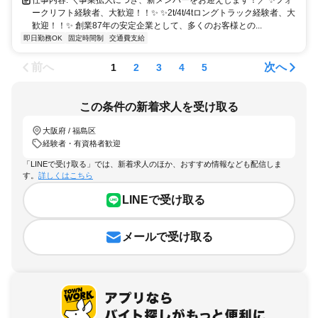
仕事内容: ＼事業拡大につき、新メンバーをお迎えします！／ ✨フォ
ークリフト経験者、大歓迎！！✨ ✨2t/4t/4tロングトラック経験者、大
歓迎！！✨ 創業87年の安定企業として、多くのお客様との...
即日勤務OK
固定時間制
交通費支給
前へ
次へ
1
2
3
4
5
この条件の新着求人を受け取る
大阪府 / 福島区
経験者・有資格者歓迎
「LINEで受け取る」では、新着求人のほか、おすすめ情報なども配信しま
す。
詳しくはこちら
LINEで受け取る
メールで受け取る