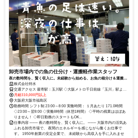
卸売市場内での魚の仕分け・運搬軽作業スタッフ
夜の数時間を、賢く収入に。未経験から始める、お魚の箱分け＆運搬ス
タッフ。包丁は使いません！ 即日勤務もOK！ 老若男女問わず活躍
株式会社特水
中！
交通アクセス 最寄駅：玉川駅 ◇大阪メトロ千日前線「玉川」駅より
徒歩7分 ◇JR環状線「野田」駅より徒歩10分 ※交通費は全額支給し
月給310,000円以上
ます。
大阪府大阪市福島区
勤務時間 シフト制 23:00～8:00 実働時間： １月あたり 171.0時間
◇23:00～翌8:00 ◇実働8時間（休憩1時間） ◇平時の残業はほぼあ
りません！ ◇即日勤務のスタートもOK...
仕事内容 ─── 夜の数時間を、賢く収入に。 ─── 大阪市内の活気あ
ふれる卸売市場で、 夜間のエネルギーを感じながら働くお仕事で
す。 1950年創業の安定企業で、 未経験から高収入を手に入れませ