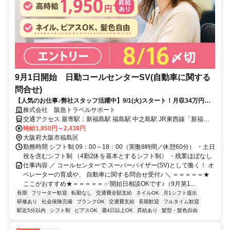
9月1日開始 日勤コールセンターSV(自動車に関する
問合せ)
【人気のお仕事♪弊社スタッフ活躍中】9/1(火)スタート！月収34万円可
能✨大手自動車サービスの一般社団法人で、SVの募集★希望休OKで働
株式会社 阪急トラベルサポート
きやすさ◎
交通アクセス 最寄駅：新福島駅 福島駅 中之島駅 JR東西線「新福島
駅」徒歩2分 JR環状線「福島駅」徒歩5分 阪神電鉄「福島駅」徒歩6
時給1,950円～2,438円
分 京阪中之島線「中之島駅」徒歩9分
大阪府大阪市福島区
勤務時間 シフト制 09：00～18：00（実働8時間／休憩60分） ・土日
祝を含むシフト制 （4勤2休を基本とするシフト制） ・残業ほぼなし
仕事内容 ／ コールセンターで スーパーバイザー(SV)として働く！ オ
ペレーターの育成や、 自動車に関する問合せ受付♪ ＼ ＝＝＝＝＝★
ここがおすすめ★＝＝＝＝＝ ✅開始日相談OKです♪（9月第1...
長期
フリーター歓迎
転勤なし
交通費全額支給
ネイルOK
月1シフト提出
研修あり
社会保険完備
ブランクOK
交通費支給
長期歓迎
フルタイム歓迎
駅近5分以内
シフト制
ピアスOK
週4日以上OK
昇給あり
髪型・髪色自由