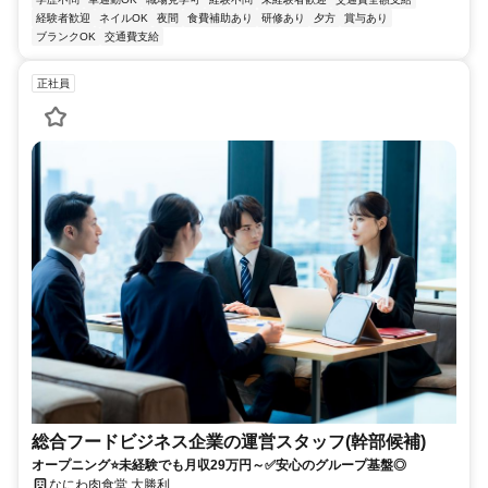
経験者歓迎
ネイルOK
夜間
食費補助あり
研修あり
夕方
賞与あり
ブランクOK
交通費支給
正社員
総合フードビジネス企業の運営スタッフ(幹部候補)
オープニング⭐未経験でも月収29万円～✅安心のグループ基盤◎
なにわ肉食堂 大勝利