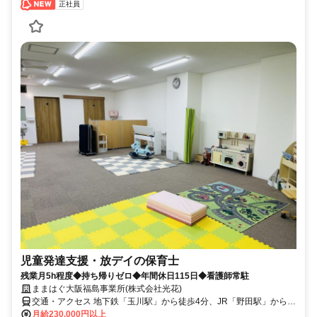
正社員
児童発達支援・放デイの保育士
残業月5h程度◆持ち帰りゼロ◆年間休日115日◆看護師常駐
ままはぐ大阪福島事業所(株式会社光花)
交通・アクセス 地下鉄「玉川駅」から徒歩4分、JR「野田駅」から徒
歩6分
月給230,000円以上