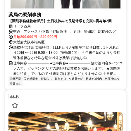
薬局の調剤事務
【調剤事務経験者採用】土日祝休みで長期休暇も充実✨賞与年2回
リーフ薬局
交通・アクセス 地下鉄「野田阪神」、近鉄「野田駅」駅徒歩スグ
月給200,000円～240,000円
大阪府大阪市福島区
勤務時間詳細 実働時間：1日あたり8時間 平均勤務日数：1ヶ月あた
り20日 〜 22日 9:00～18:00（実働8時間） ＊年末年始のような長期
連休前後など特殊な場合以外は残業ほぼ無し◎
仕事内容 ―――――― ●仕事内容● ―――――― 処方箋内容をパソコ
ン入力、ピッキング などの調剤補助業務をお願いします。 ★訪問診
療に特化しているので 外来対応はほとんどありません◎ 土日祝...
学歴不問
固定時間制
転勤なし
賞与あり
交通費支給
駅近5分以内
土日祝休み
服装自由
正社員