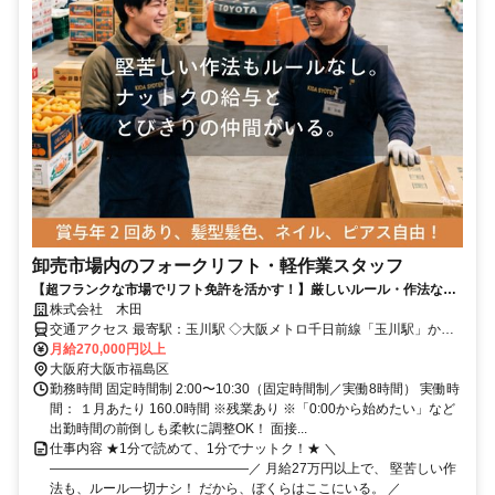
卸売市場内のフォークリフト・軽作業スタッフ
【超フランクな市場でリフト免許を活かす！】厳しいルール・作法なし♪
月27万円以上！髪型・服装・ピアス自由♪ モクモク作業も、元気な笑
株式会社 木田
い声も市場の風景！
交通アクセス 最寄駅：玉川駅 ◇大阪メトロ千日前線「玉川駅」から
徒歩5分 ◇JR環状線「野田駅」から徒歩8分 ◇自転車通勤OK！ ◇バ
月給270,000円以上
イク通勤OK！ ◇駅チカで通勤もラクラクな好立地です！
大阪府大阪市福島区
勤務時間 固定時間制 2:00〜10:30（固定時間制／実働8時間） 実働時
間： １月あたり 160.0時間 ※残業あり ※「0:00から始めたい」など
出勤時間の前倒しも柔軟に調整OK！ 面接...
仕事内容 ★1分で読めて、1分でナットク！★ ＼
―――――――――――――――／ 月給27万円以上で、 堅苦しい作
法も、ルール一切ナシ！ だから、ぼくらはここにいる。 ／