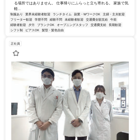
る場所ではありません。 仕事帰りにふらっと立ち寄れる。 家族で気
軽...
制服あり
業界未経験者歓迎
ランチタイム
副業・WワークOK
主婦・主夫歓迎
フリーター歓迎
学歴不問
経験不問
未経験者歓迎
交通費全額支給
午前
経験者歓迎
夕方
ブランクOK
オープニングスタッフ
交通費支給
長期歓迎
シフト制
ピアスOK
髪型・髪色自由
正社員