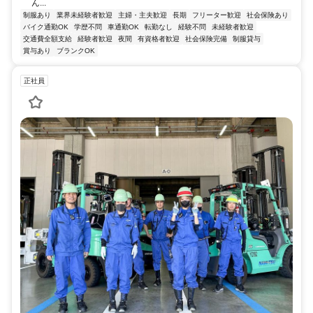
ん...
制服あり
業界未経験者歓迎
主婦・主夫歓迎
長期
フリーター歓迎
社会保険あり
バイク通勤OK
学歴不問
車通勤OK
転勤なし
経験不問
未経験者歓迎
交通費全額支給
経験者歓迎
夜間
有資格者歓迎
社会保険完備
制服貸与
賞与あり
ブランクOK
正社員