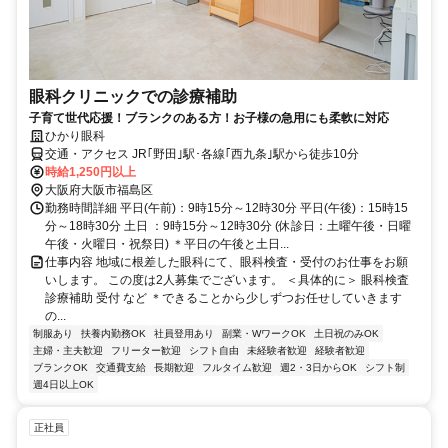
眼科クリニックでの診療補助
子育て世代応援！ブランクのある方！お子様の急用にも柔軟に対応
ひかり眼科
交通・アクセス JR｢野田｣駅･各線｢西九条｣駅から徒歩10分
時給1,250円以上
大阪府大阪市福島区
勤務時間詳細 平日(午前)：9時15分～12時30分 平日(午後)：15時15
分～18時30分 土日 ：9時15分～12時30分 (休診日：土曜午後・日曜
午後・火曜日・祝祭日) ＊平日の午後と土日...
仕事内容 地域に根差した眼科にて、眼科検査・受付のお仕事をお願
いします。 この度は2人募集でございます。 ＜具体的に＞ 眼科検査
診療補助 受付 など ＊できることから少しずつお任せしていきます
の...
制服あり
扶養内勤務OK
社員登用あり
副業・WワークOK
土日祝のみOK
主婦・主夫歓迎
フリーター歓迎
シフト自由
未経験者歓迎
経験者歓迎
ブランクOK
交通費支給
長期歓迎
フルタイム歓迎
週2・3日からOK
シフト制
週4日以上OK
正社員