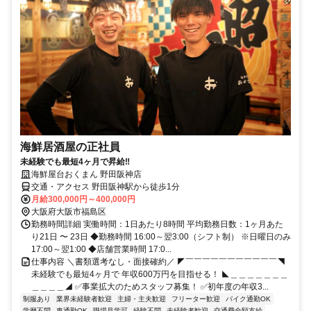
海鮮居酒屋の正社員
未経験でも最短4ヶ月で昇給‼
海鮮屋台おくまん 野田阪神店
交通・アクセス 野田阪神駅から徒歩1分
月給300,000円～400,000円
大阪府大阪市福島区
勤務時間詳細 実働時間：1日あたり8時間 平均勤務日数：1ヶ月あた
り21日 〜 23日 ◆勤務時間 16:00～翌3:00（シフト制） ※日曜日のみ
17:00～翌1:00 ◆店舗営業時間 17:0...
仕事内容 ＼書類選考なし・面接確約／ ◤￣￣￣￣￣￣￣￣￣￣￣◥
未経験でも最短4ヶ月で 年収600万円を目指せる！ ◣＿＿＿＿＿＿＿
＿＿＿＿◢ ✅事業拡大のためスタッフ募集！ ✅初年度の年収3...
制服あり
業界未経験者歓迎
主婦・主夫歓迎
フリーター歓迎
バイク通勤OK
学歴不問
車通勤OK
職場見学可
経験不問
未経験者歓迎
交通費全額支給