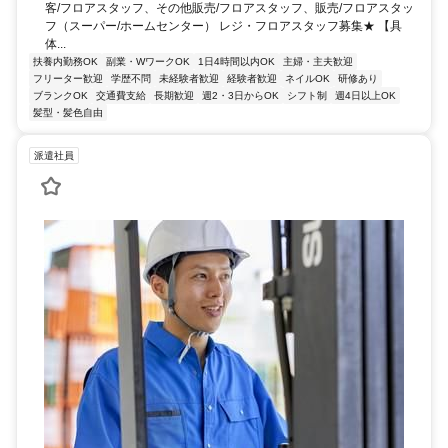
客/フロアスタッフ、その他販売/フロアスタッフ、販売/フロアスタッ
フ（スーパー/ホームセンター） レジ・フロアスタッフ募集★ 【具
体...
扶養内勤務OK
副業・WワークOK
1日4時間以内OK
主婦・主夫歓迎
フリーター歓迎
学歴不問
未経験者歓迎
経験者歓迎
ネイルOK
研修あり
ブランクOK
交通費支給
長期歓迎
週2・3日からOK
シフト制
週4日以上OK
髪型・髪色自由
派遣社員