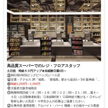
高品質スーパーでのレジ・フロアスタッフ
土日祝 時給５０円アップ★未経験◎週4日～
BIG BEANS(ビッグビーンズ)ノース店
交通・アクセス JR「福島」「新福島」駅から徒歩1～3分 阪神線「福
島」駅から徒歩3分
時給1,250円～1,300円
大阪府大阪市福島区
勤務時間詳細 ◇９：00～１８：00 ◇１２：00～２１：00 …週４～
５日（土日勤務者歓迎） ◎未経験OK！ ◎高時給で働ける！ ◎テレビ
取材も多い人気店！ ※学生さんの応募はご遠慮ください。
仕事内容 雇用形態：アルバイト・パート 職種：その他サービス業接