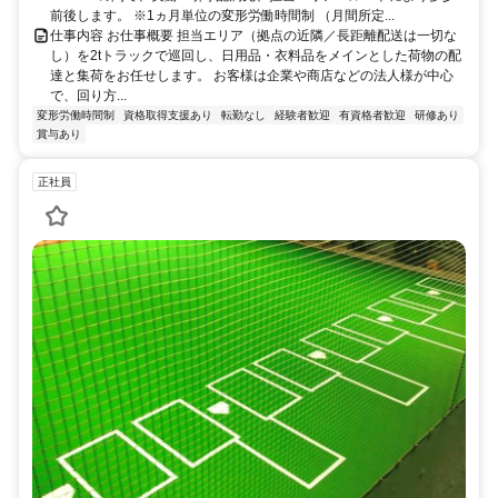
前後します。 ※1ヵ月単位の変形労働時間制 （月間所定...
仕事内容 お仕事概要 担当エリア（拠点の近隣／長距離配送は一切な
し）を2tトラックで巡回し、日用品・衣料品をメインとした荷物の配
達と集荷をお任せします。 お客様は企業や商店などの法人様が中心
で、回り方...
変形労働時間制
資格取得支援あり
転勤なし
経験者歓迎
有資格者歓迎
研修あり
賞与あり
正社員