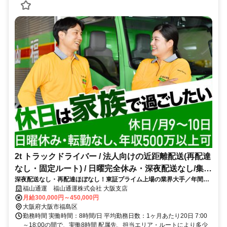
2t トラックドライバー / 法人向けの近距離配送(再配達
なし・固定ルート) / 日曜完全休み・深夜配送なし/集配
深夜配送なし・再配達ほぼなし！東証プライム上場の業界大手／年間休
ﾄﾞﾗｲﾊﾞｰ2t(正社員)
日110日
福山通運 福山通運株式会社 大阪支店
月給300,000円～450,000円
大阪府大阪市福島区
勤務時間 実働時間：8時間/日 平均勤務日数：1ヶ月あたり20日 7:00
～18:00の間で、実働8時間 配属先、担当エリア・ルートにより多少