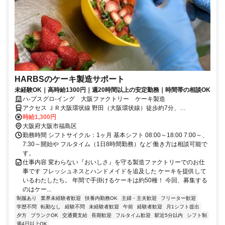
HARBSのケーキ製造サポート
未経験OK｜高時給1300円｜週20時間以上の安定勤務｜時間帯の相談OK
ハ-ブスグロ-イング 大阪ファクトリー ケーキ製造
アクセス ＪＲ大阪環状線 野田（大阪環状線）徒歩約7分、
OsakaMetro千日前線 玉川（大阪府）4番口徒歩約8分
時給1,300円
大阪府大阪市福島区
勤務時間 シフトサイクル：1ヶ月 基本シフト 08:00～18:00 7:00～、
7:30～開始や フルタイム（1日8時間勤務）など 働き方は相談可能で
す。
仕事内容 変わらない『おいしさ』を守る製造ファクトリーでのお仕
事です フレッシュネスとハンドメイドを追及した ケーキを提供して
いるわたしたち。 年間で手掛けるケーキは約50種！ 今回、募集する
のはケー...
制服あり
業界未経験者歓迎
扶養内勤務OK
主婦・主夫歓迎
フリーター歓迎
学歴不問
転勤なし
経験不問
未経験者歓迎
午前
経験者歓迎
月1シフト提出
夕方
ブランクOK
交通費支給
長期歓迎
フルタイム歓迎
駅近5分以内
シフト制
週4日以上OK