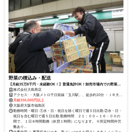
野菜の積込み・配送
【月給35万8千円・未経験OK！】普通免許OK！卸売市場内での野菜の
積込みと配送！
株式会社大島商店
アクセス: ・大阪メトロ千日前線「玉川駅」、徒歩約10分 ・ＪＲ大阪
環状線「野田駅」、徒歩約10分 ・京阪電車「中之島駅」、徒歩約13
月給358,000円以上
分 ・自転車、バイク通勤OK！車通勤応相談！
大阪府大阪市福島区
勤務時間・曜日: ①水・日・祝日を除く曜日で週５日出勤 ②水・日・
祝日を含む曜日で週５日出勤 勤務時間 ２１：００～１６：００の
間で、 １日８時間勤務（休憩１時間）になります。 ※所定時間外労
働あり...