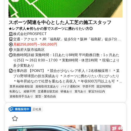
スポーツ関連を中心とした人工芝の施工スタッフ
★レア求人★何らかの形でスポーツに携わりたい方◎
株式会社PROSPECT
交通・アクセス ＊JR「福島駅」徒歩5分＊阪神「福島駅」徒歩7分＊
バイク通勤OK（車は相談）
月給250,000円～500,000円
大阪府大阪市福島区
勤務時間詳細 実働時間：1日あたり8時間 平均勤務日数：1ヶ月あた
り25日 〜 26日 8:00～17:00 ＊実動8時間・休憩1時間 ＊現場により
多少変動あり
仕事内容 【POINT】 ＊競合が少ないレア求人！2名積極採用！ ＊某
プロ野球球団の担当実績あり ＊スポーツに携わりたい方にぴったり
＊毎年昇給なので社歴を重ねると高収入 ＊年収600万円以上も可 ＊...
業界未経験者歓迎
資格取得支援あり
バイク通勤OK
学歴不問
固定時間制
転勤なし
経験不問
交通費全額支給
研修あり
賞与あり
駅近5分以内
資格取得手当あり
髪型・髪色自由
正社員