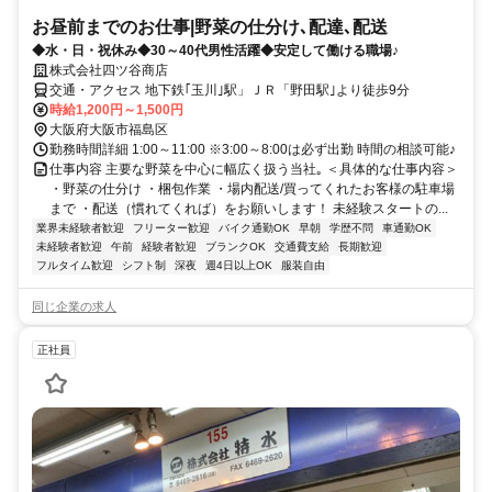
お昼前までのお仕事|野菜の仕分け､配達､配送
◆水・日・祝休み◆30～40代男性活躍◆安定して働ける職場♪
株式会社四ツ谷商店
交通・アクセス 地下鉄｢玉川｣駅」ＪＲ「野田駅｣より徒歩9分
時給1,200円～1,500円
大阪府大阪市福島区
勤務時間詳細 1:00～11:00 ※3:00～8:00は必ず出勤 時間の相談可能♪
仕事内容 主要な野菜を中心に幅広く扱う当社｡ ＜具体的な仕事内容＞
・野菜の仕分け ・梱包作業 ・場内配送/買ってくれたお客様の駐車場
まで ・配送（慣れてくれば）をお願いします！ 未経験スタートの...
業界未経験者歓迎
フリーター歓迎
バイク通勤OK
早朝
学歴不問
車通勤OK
未経験者歓迎
午前
経験者歓迎
ブランクOK
交通費支給
長期歓迎
フルタイム歓迎
シフト制
深夜
週4日以上OK
服装自由
同じ企業の求人
正社員