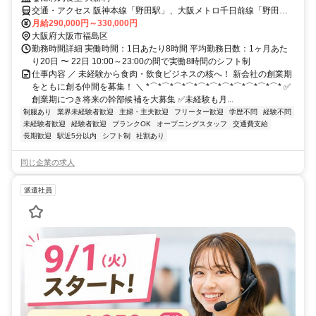
交通・アクセス 阪神本線「野田駅」、大阪メトロ千日前線「野田阪
神駅」から徒歩約5分
月給290,000円～330,000円
大阪府大阪市福島区
勤務時間詳細 実働時間：1日あたり8時間 平均勤務日数：1ヶ月あた
り20日 〜 22日 10:00～23:00の間で実働8時間のシフト制
仕事内容 ／ 未経験から食肉・飲食ビジネスの核へ！ 新会社の創業期
をともに創る仲間を募集！ ＼ *⌒*⌒*⌒*⌒*⌒*⌒*⌒*⌒*⌒*⌒*⌒* ✅
創業期につき将来の幹部候補を大募集 ✅未経験も月...
制服あり
業界未経験者歓迎
主婦・主夫歓迎
フリーター歓迎
学歴不問
経験不問
未経験者歓迎
経験者歓迎
ブランクOK
オープニングスタッフ
交通費支給
長期歓迎
駅近5分以内
シフト制
社割あり
同じ企業の求人
派遣社員