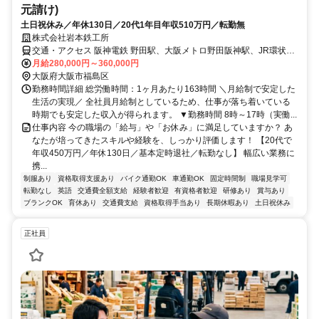
元請け)
土日祝休み／年休130日／20代1年目年収510万円／転勤無
株式会社岩本鉄工所
交通・アクセス 阪神電鉄 野田駅、大阪メトロ野田阪神駅、JR環状線
野田駅からそれぞれ徒歩10分程度
月給280,000円～360,000円
大阪府大阪市福島区
勤務時間詳細 総労働時間：1ヶ月あたり163時間 ＼月給制で安定した
生活の実現／ 全社員月給制としているため、仕事が落ち着いている
時期でも安定した収入が得られます。 ▼勤務時間 8時～17時（実働...
仕事内容 今の職場の「給与」や「お休み」に満足していますか？ あ
なたが培ってきたスキルや経験を、しっかり評価します！ 【20代で
年収450万円／年休130日／基本定時退社／転勤なし】 幅広い業務に
携...
制服あり
資格取得支援あり
バイク通勤OK
車通勤OK
固定時間制
職場見学可
転勤なし
英語
交通費全額支給
経験者歓迎
有資格者歓迎
研修あり
賞与あり
ブランクOK
育休あり
交通費支給
資格取得手当あり
長期休暇あり
土日祝休み
正社員