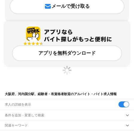
メールで受け取る
アプリを無料ダウンロード
大阪府、河内国分駅、経験者・有資格者歓迎のアルバイト・バイト求人情報
求人の詳細を表示
条件を追加・変更して検索
市区町村を追加・変更
関連キーワード
完全在宅ワーク 全国
シール貼り 在宅
現在地周辺
ガチャガチャ
犬カフェ
大阪府