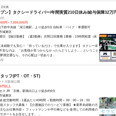
正社員
プン】タクシードライバー/年間実質210日休み/給与保障32万
会社
000円～7,000,000円
アクセス: 地下鉄中央線「深江橋駅」より徒歩5分 自転車・バイク・車通勤可
市城東区
日: 【隔日勤務】 （週3勤務）月間12回乗務 1乗務：15時間程度（休
 【未経験でも安心！「待っているだけ」で仕事が入ります】 タクシー未
不安なのは、「お客様が見つからなかったらどうしよう…」ということ
 夢洲交通なら、その心配は一切ありま...
あり
ッフ(PT・OT・ST)
ート大阪城公園
00円以上
セス JR「京橋」駅南出口より徒歩約6分
市城東区
 総労働時間：1週あたり40時間 ＜勤務時間＞ 09：00～18：00
新規スタッフ大募集！ 【介護施設でのリハビリ業務】 ★業界未経験の方
＜主なお仕事内容＞ フィットマシンや平行棒などを 使用しての利用者の
サポートをお任せします。 ...