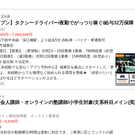
正社員
プン】タクシードライバー/夜勤でがっつり稼ぐ/給与32万保障
会社
000円～7,500,000円
アクセス: 地下鉄中央線「深江橋駅」より徒歩5分 自転車・バイク・車通勤可
市城東区
日: 【夜勤】 （希望制）月間23～24回乗務 1乗務：7時間程度（休憩
隔日勤務】 （週3勤務）月間12回乗務 1乗務：15時間程度（休憩あり）
提出制 ※法定外...
 【未経験でも安心！アプリ予約中心】 城東区を拠点にスタートした「夢
は、 未経験からでも無理なく始められる環境を整備★ 「頑張りたいと
ばやるほどモチベーションが上がる」...
あり
ート
会人講師・オンラインの塾講師/小学生対象/文系科目メイン(
ライン個別指導塾 オンライン事業部
円～6,930円
ト
担当科目や勤務曜日/時間は柔軟に対応でき、ご希望に応じてシフトの調