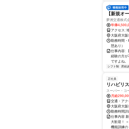
【新規オー
夢洲交通株式
年俸4,500,
大阪府大阪
勤務時間・曜
憩あり）
仕事内容:
経験の方が
ですよね。
シフト制
昇給
正社員
リハビリスタ
スーパー・コ
月給290,0
交通・アク
大阪府大阪
勤務時間詳細
仕事内容 
大歓迎！ 
機能訓練の 