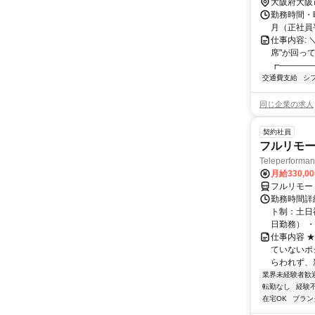
大阪府大阪
勤務時間・曜
月（正社員
仕事内容:
席"が回っ
┏――――
交通費支給
シ
同じ企業の求人
契約社員
フルリモー
Teleperform
月給330,0
フルリモー
勤務時間詳
ト制：土日
日勤務） ・
仕事内容 
ていないポ
らわれず、新
業界未経験者歓
転勤なし
経験
在宅OK
ブラン