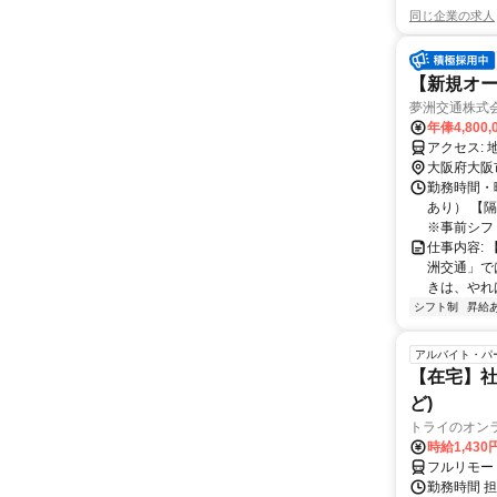
同じ企業の求人
【新規オー
夢洲交通株式
年俸4,800,
大阪府大阪
勤務時間・曜
あり） 【
※事前シフト
仕事内容:
洲交通」で
きは、やれ
シフト制
昇給
アルバイト・パ
【在宅】社
ど)
トライのオン
時給1,430
フルリモー
勤務時間 