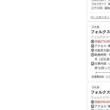
フルリモート
ピアスOK
服装
同じ企業の求人
正社員
フォルク
フォルクスワ
月給270,0
ア
大阪府大阪
勤務時間・曜
月（正社員
仕事内容:
席"が回っ
┏――――
交通費支給
シ
正社員
フォルク
フォルクスワ
月給290,0
ア