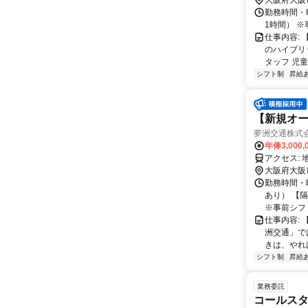
大阪府大阪
勤務時間・曜
1時間） 
仕事内容:
のハイブリ
タッフ 児童
シフト制
昇給
【新規オー
夢洲交通株式
年俸3,000,
大阪府大阪
勤務時間・曜
あり） 【
※事前シフト
仕事内容:
洲交通」で
きは、やれ
シフト制
昇給
業務委託
コールスタ