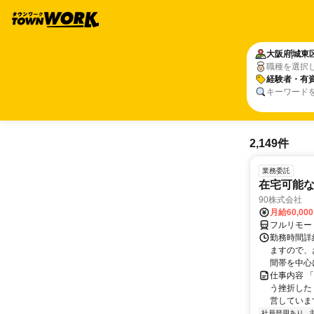
大阪府
城東
職種を選択
経験者・有
キーワード
2,149件
業務委託
在宅可能
90株式会社
月給60,00
フルリモー
勤務時間詳
ますので、お
間帯を中心に
仕事内容 
う挫折したく
営しています
社員登用あり