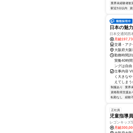
業界未経験者歓
駅近5分以内
資
日本の魅力
日本交通関西
月給197,7
交通・アク
大阪府大阪
勤務時間詳
実働40時間
ングは自由 
仕事内容 
く大きなや
えてしまう会
制服あり
業界
資格取得支援あ
転勤なし
経験
正社員
児童指導
レゴンキッズ
月給300,0