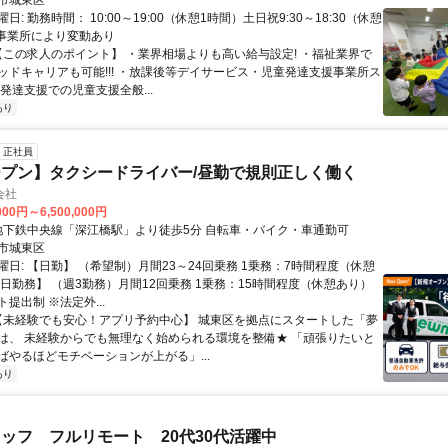
市城東区
日: 勤務時間： 10:00～19:00（休憩1時間）土日祝9:30～18:30（休憩
※事業所により変動あり
 【この求人のポイント】 ・業界相場よりも高い給与設定! ・福祉業界で
ッドキャリアも可能!!! ・放課後等デイサービス・児童発達支援事業所ス
発達支援での児童支援全般...
あり
正社員
プン】タクシードライバー/昼勤で規則正しく働く
会社
000円～6,500,000円
アクセス: 地下鉄中央線「深江橋駅」より徒歩5分 自転車・バイク・車通勤可
市城東区
日: 【日勤】 （希望制）月間23～24回乗務 1乗務：7時間程度（休憩
隔日勤務】 （週3勤務）月間12回乗務 1乗務：15時間程度（休憩あり）
提出制 ※法定外...
 【未経験でも安心！アプリ予約中心】 城東区を拠点にスタートした「夢
は、 未経験からでも無理なく始められる環境を整備★ 「頑張りたいと
ばやるほどモチベーションが上がる」...
あり
ッフ フルリモート 20代30代活躍中