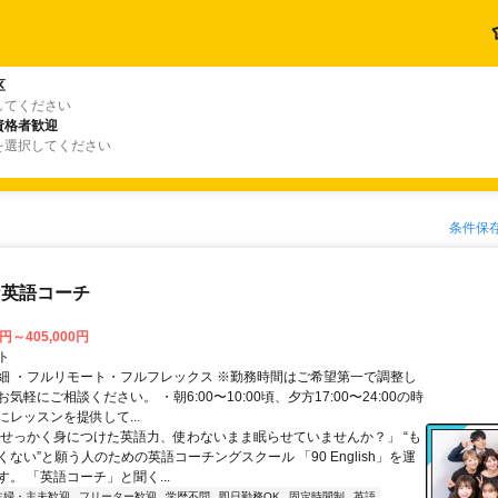
区
してください
資格者歓迎
を選択してください
条件保
な英語コーチ
0円～405,000円
ト
細 ・フルリモート・フルフレックス ※勤務時間はご希望第一で調整し
気軽にご相談ください。 ・朝6:00〜10:00頃、夕方17:00〜24:00の時
レッスンを提供して...
「せっかく身につけた英語力、使わないまま眠らせていませんか？」 “も
ない”と願う人のための英語コーチングスクール 「90 English」を運
。 「英語コーチ」と聞く...
主婦・主夫歓迎
フリーター歓迎
学歴不問
即日勤務OK
固定時間制
英語