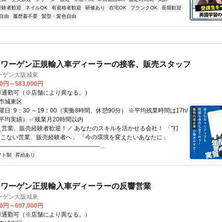
経験者歓迎
ネイルOK
有資格者歓迎
研修あり
在宅OK
ブランクOK
長期歓迎
自由
履歴書不要
髪型・髪色自由
スワーゲン正規輸入車ディーラーの接客、販売スタッフ
ーゲン大阪城東
00円～583,000円
クセス: 車通勤可（※店舗により異なる。）
市城東区
日: 9：30 ～19：00（実働8時間、休憩90分） ※平均残業時間は17h/
平均実績） ✅残業月20時間以内
 ＼営業、販売経験者歓迎！／ あなたのスキルを活かせる会社！ 「"打
てこない営業、販売経験者へ」 「今の環境を変えたいあなたに」
―――――――――――――――――...
フト制
昇給あり
スワーゲン正規輸入車ディーラーの反響営業
ーゲン大阪城東
00円～607,000円
クセス: 車通勤可（※店舗により異なる。）