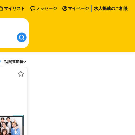
マイリスト
メッセージ
マイページ
求人掲載のご相談
存
関連度順