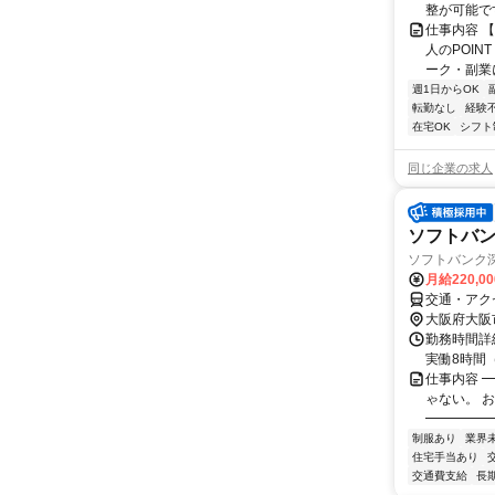
整が可能で
仕事内容 
人のPOIN
ーク・副業に
週1日からOK
転勤なし
経験
在宅OK
シフト
同じ企業の求人
ソフトバ
ソフトバンク深
月給220,0
交通・アク
大阪府大阪
勤務時間詳細
実働8時間（
仕事内容 
ゃない。 
━━━━━
制服あり
業界
住宅手当あり
交通費支給
長