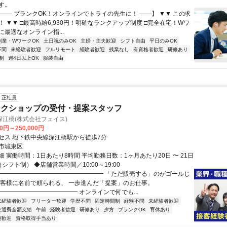
す。
【―― ブランクOK！オンラインでトライの先生に！ ――】 ▼▼ この求
T！ ▼▼ □最高時給6,930円！明確なランクアップ制度 □完全在宅！Wワ
最適なオンライン指...
副業・WワークOK
土日祝のみOK
主婦・主夫歓迎
シフト自由
平日のみOK
不問
未経験者歓迎
フルリモート
経験者歓迎
残業なし
有資格者歓迎
研修あり
制
週4日以上OK
服装自由
正社員
ンクショップの受付・提案スタッフ
江橋(株式会社フェイス)
00円～250,000円
セス 地下鉄中央線深江橋駅から徒歩7分
市城東区
 実働時間：1日あたり8時間 平均勤務日数：1ヶ月あたり20日 〜 21日
シフト制） ◆店舗営業時間／10:00～19:00
━━━━━━━━━━━━━━━━━━ 「ただ販売する」のがゴールじ
お客様に名前で頼られる、 一歩進んだ「提案」のお仕事。
━━━━━━━━━━━━━ オンラインで何でも...
未経験者歓迎
フリーター歓迎
学歴不問
固定時間制
経験不問
未経験者歓迎
交通費全額支給
午前
経験者歓迎
研修あり
夕方
ブランクOK
育休あり
期歓迎
資格取得手当あり