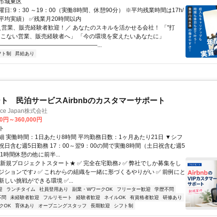
市城東区
日: 9：30 ～19：00（実働8時間、休憩90分） ※平均残業時間は17h/
平均実績） ✅残業月20時間以内
 ＼営業、販売経験者歓迎！／ あなたのスキルを活かせる会社！ 「"打
てこない営業、販売経験者へ」 「今の環境を変えたいあなたに」
―――――――――――――――――...
フト制
昇給あり
ト 民泊サービスAirbnbのカスタマーサポート
ance Japan株式会社
00円～360,000円
ト
細 実働時間：1日あたり8時間 平均勤務日数：1ヶ月あたり21日 ▼シフ
祝日含む週5日勤務 17：00～翌9：00の間で実働8時間（土日祝含む週5
1時間休憩の他に前半...
★新規プロジェクトスタート★ ✅ 完全在宅勤務♪ ✅ 弊社でしか募集をし
ジションです♪ ✅ これからの組織を一緒に形づくるやりがい ✅ 前例にと
しい挑戦ができる環境 ✅...
迎
ランチタイム
社員登用あり
副業・WワークOK
フリーター歓迎
学歴不問
不問
未経験者歓迎
フルリモート
経験者歓迎
ネイルOK
有資格者歓迎
研修あり
クOK
育休あり
オープニングスタッフ
長期歓迎
シフト制