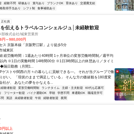
迎
経験不問
研修あり
賞与あり
ブランクOK
育休あり
交通費支給
格取得手当あり
シフト制
食事補助あり
正社員
を伝えるトラベルコンシェルジュ│未経験歓迎
本部株式会社/城東営業所
36円～980,000円
セス 京阪本線「京阪野江駅」より徒歩5分
市城東区
細 総労働時間：1週あたり40時間 1ヶ月単位の変形労働時間制／週平均
以内 ※1日の実働時間 14時間00分 ※1日3時間以上の休憩あり／タイミ
◆隔日勤務（月間1...
VIPゲストや関西の方々の暮らしに貢献できる―。 それが当グループで働
りがい。 「現状のままで満足している」 そんな方の価値観を180度変
社が、 あなたの夢をかなえる...
未経験者歓迎
変形労働時間制
ランチタイム
主婦・主夫歓迎
60代も応募可
り
フリーター歓迎
バイク通勤OK
早朝
学歴不問
車通勤OK
職場見学可
不問
英語
未経験者歓迎
午前
経験者歓迎
夜間
員
S
00円以上