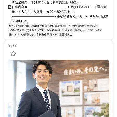
※勤務時間、休憩時間ともに就業先により変動...
仕事内容 ■―――――――――――――■ 面接1回のスピード選考実
施中！ 8月入社大歓迎！ ★20～30代活躍中！
■―――――――――――――■ ◆経験者月給35万円～ ◆月平均残業
時間8.15h...
業界未経験者歓迎
無期雇用派遣
資格取得支援あり
固定時間制
転勤なし
住宅手当あり
交通費全額支給
経験者歓迎
研修あり
賞与あり
ブランクOK
育休あり
交通費支給
資格取得手当あり
土日祝休み
正社員