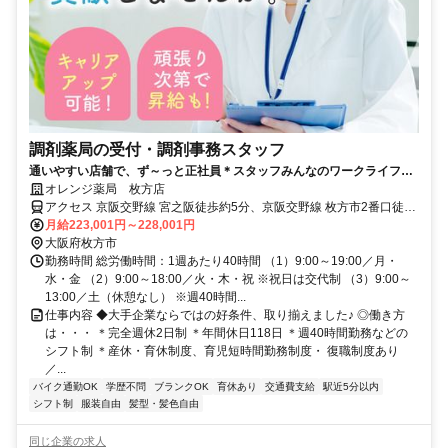
調剤薬局の受付・調剤事務スタッフ
通いやすい店舗で、ず～っと正社員＊スタッフみんなのワークライフバ
ランスを尊重している会社です。
オレンジ薬局 枚方店
アクセス 京阪交野線 宮之阪徒歩約5分、京阪交野線 枚方市2番口徒歩
約15分、京阪本線 枚方市2番口徒歩約15分 京阪交野線「宮之阪駅」
月給223,001円～228,001円
から徒歩5分
大阪府枚方市
勤務時間 総労働時間：1週あたり40時間 （1）9:00～19:00／月・
水・金 （2）9:00～18:00／火・木・祝 ※祝日は交代制 （3）9:00～
13:00／土（休憩なし） ※週40時間...
仕事内容 ◆大手企業ならではの好条件、取り揃えました♪ ◎働き方
は・・・ ＊完全週休2日制 ＊年間休日118日 ＊週40時間勤務などの
シフト制 ＊産休・育休制度、育児短時間勤務制度・ 復職制度あり
／...
バイク通勤OK
学歴不問
ブランクOK
育休あり
交通費支給
駅近5分以内
シフト制
服装自由
髪型・髪色自由
同じ企業の求人