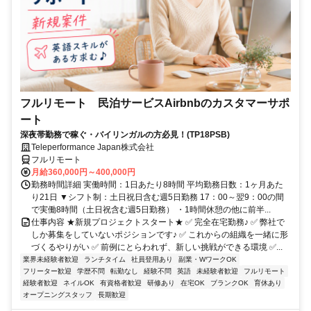
フルリモート 民泊サービスAirbnbのカスタマーサポ
ート
深夜帯勤務で稼ぐ・バイリンガルの方必見！(TP18PSB)
Teleperformance Japan株式会社
フルリモート
月給360,000円～400,000円
勤務時間詳細 実働時間：1日あたり8時間 平均勤務日数：1ヶ月あた
り21日 ▼シフト制：土日祝日含む週5日勤務 17：00～翌9：00の間
で実働8時間（土日祝含む週5日勤務） ・1時間休憩の他に前半...
仕事内容 ★新規プロジェクトスタート★ ✅ 完全在宅勤務♪ ✅ 弊社で
しか募集をしていないポジションです♪ ✅ これからの組織を一緒に形
づくるやりがい ✅ 前例にとらわれず、新しい挑戦ができる環境 ✅...
業界未経験者歓迎
ランチタイム
社員登用あり
副業・WワークOK
フリーター歓迎
学歴不問
転勤なし
経験不問
英語
未経験者歓迎
フルリモート
経験者歓迎
ネイルOK
有資格者歓迎
研修あり
在宅OK
ブランクOK
育休あり
オープニングスタッフ
長期歓迎