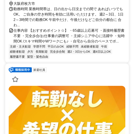
大阪府枚方市
勤務時間 業務時間帯は、日の出から日没までの間で あればいつでも
OK。 ご自身の空き時間を有効に活用いただけます。 週2～3日、1日
2～3時間での勤務OK 午前中だけ、午後だけなどご自分の都合に 合
わ...
仕事内容 【おすすめポイント☆】 ・65歳以上応募可 ・面接時履歴書
不要 ・完全歩合/お仕事量の調整可 ・主婦シニア中心に活躍中 ・短時
間OK /スキマ時間やWワークにも♪ ・自宅から自分のペースでポ...
主婦・主夫歓迎
学歴不問
平日のみOK
経験不問
未経験者歓迎
午前
経験者歓迎
夕方
長期歓迎
完全歩合制
週2・3日からOK
週4日以上OK
履歴書不要
髪型・髪色自由
派遣社員