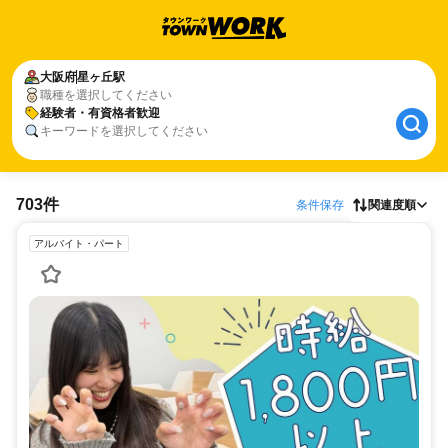
大阪府
星ヶ丘駅
職種を選択してください
経験者・有資格者歓迎
キーワードを選択してください
703件
条件保存
関連度順
アルバイト・パート