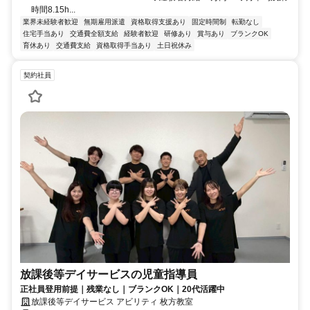
時間8.15h...
業界未経験者歓迎
無期雇用派遣
資格取得支援あり
固定時間制
転勤なし
住宅手当あり
交通費全額支給
経験者歓迎
研修あり
賞与あり
ブランクOK
育休あり
交通費支給
資格取得手当あり
土日祝休み
契約社員
放課後等デイサービスの児童指導員
正社員登用前提｜残業なし｜ブランクOK｜20代活躍中
放課後等デイサービス アビリティ 枚方教室