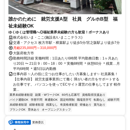
誰かのために 就労支援A型 社員 グルホB型 福
祉未経験OK
ゆくゆくは管理職へ◎福祉業界未経験の方も歓迎！ボーナスあり
株式会社いま・ここ(施設名/いまここテラス)
交通・アクセス 枚方市駅・樟葉駅より徒歩5分/宮之阪駅より徒歩7分
月給235,000円～310,000円
大阪府枚方市
勤務時間詳細 実働時間：1日あたり6時間 平均勤務日数：1ヶ月あた
り20日 〜 21日 9：00～18：00 ＊実働8時間 ＊休憩60分 ＊残業…月
平均6時間 ＊週5日以内勤務
仕事内容 ✨人の役に立つお仕事がしたい方募集します✨ 社員募集！
【仕事内容】 就労支援事業所にて働く 障がい者の方をサポートする
お仕事です。 パソコンを使ってECサイト運営の仕事もしてます 軽作
業...
業界未経験者歓迎
副業・WワークOK
60代も応募可
資格取得支援あり
バイク通勤OK
学歴不問
車通勤OK
固定時間制
職場見学可
転勤なし
経験不問
未経験者歓迎
経験者歓迎
残業なし
有資格者歓迎
研修あり
賞与あり
ブランクOK
育休あり
オープニングスタッフ
業務委託