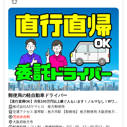
郵便局の軽自動車ドライバー
【直行直帰OK】月収100万円以上稼ぐ人もいます！ノルマなし！Wワー
クOK！日本トップクラスの日本郵便の業務委託数で安心！
株式会社AZヤマヒロ 枚方郵便局
交通アクセス 最寄駅：枚方市駅 【勤務地】 枚方郵便局 大阪府枚方市
完全歩合制
大垣内町2-10-5 ＊自動車通勤OK！ ＊直行直帰OK！
大阪府枚方市
勤務時間 シフト制 ＜勤務時間例＞ ①7：00～17：00 ②12：30～