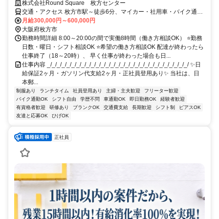
株式会社Round Square 枚方センター
交通・アクセス 枚方市駅～徒歩6分、マイカー・社用車・バイク通勤
OK
月給300,000円～600,000円
大阪府枚方市
勤務時間詳細 8:00～20:00の間で実働8時間（働き方相談OK） ⭐勤務
日数・曜日・シフト相談OK ⭐希望の働き方相談OK 配達が終わったら
仕事終了（18～20時）、 早く仕事が終わった場合も日...
仕事内容 _/_/_/_/_/_/_/_/_/_/_/_/_/_/_/_/_/_/_/_/_/_/_/_/_/_/_/_/_/ ✨日
給保証2ヶ月・ガソリン代支給2ヶ月・正社員登用あり✨ 当社は、⽇
本郵...
制服あり
ランチタイム
社員登用あり
主婦・主夫歓迎
フリーター歓迎
バイク通勤OK
シフト自由
学歴不問
車通勤OK
即日勤務OK
経験者歓迎
有資格者歓迎
研修あり
ブランクOK
交通費支給
長期歓迎
シフト制
ピアスOK
友達と応募OK
ひげOK
正社員