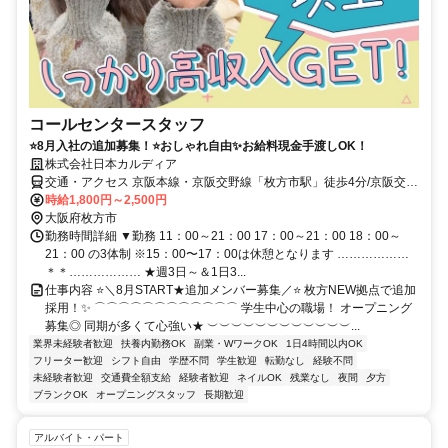
コールセンタースタッフ
⭐8月入社の追加募集！⭐おしゃれ自由✨お給料現金手渡しOK！
株式会社日本カルディア
交通・アクセス 京阪本線・京阪交野線「枚方市駅」徒歩4分/京阪交野
線「宮之阪駅」徒歩9分
時給1,800円～2,500円
大阪府枚方市
勤務時間詳細 ▼勤務 11：00～21：00 17：00～21：00 18：00～
21：00 の3体制 ※15：00〜17：00は休憩となります ………………
＊＊……………… ★週3日～＆1日3...
仕事内容 ⭐＼8月START★追加メンバー募集／⭐ 枚方NEW拠点で追加
採用！✨ ⌒⌒⌒⌒⌒⌒⌒⌒⌒⌒⌒⌒ 学生中心の職場！ オープニング
募集◎ 同期が多くて心強い★ ︶︶︶︶︶︶︶︶︶︶︶︶...
業界未経験者歓迎
扶養内勤務OK
副業・WワークOK
1日4時間以内OK
フリーター歓迎
シフト自由
学歴不問
学生歓迎
転勤なし
経験不問
未経験者歓迎
交通費全額支給
経験者歓迎
ネイルOK
残業なし
夜間
夕方
ブランクOK
オープニングスタッフ
長期歓迎
アルバイト・パート