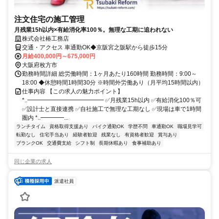
注文住宅の施工管理
月残業15h以内×有給消化率100％。無理な工期に追われない
株式会社椿工務店
交通・アクセス 車通勤OK◆京阪宮之阪駅から徒歩15分
月給400,000円～675,000円
大阪府枚方市
勤務時間詳細 総労働時間：1ヶ月あたり160時間 勤務時間：9:00～
18:00 ◆休憩時間1時間30分 ※時間外労働あり（月平均15時間以内）
仕事内容 【この求人の魅力ポイント】
*..━━━━━━━━━━━━━ ✅月残業15h以内 ✅有給消化100％可
✅設計士と直接連携 ✅自社施工で無理な工期なし ✅現場は車で1時間
圏内 *..━━━━...
ランチタイム
資格取得支援あり
バイク通勤OK
学歴不問
車通勤OK
職場見学可
転勤なし
住宅手当あり
経験者歓迎
残業なし
有資格者歓迎
賞与あり
ブランクOK
交通費支給
シフト制
長期休暇あり
食事補助あり
同じ企業の求人
派遣社員