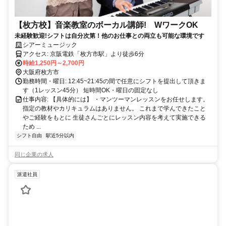
【枚方校】音楽教室のボーカル講師! WワークOK
未経験歓迎!シフトは自分次第！他のお仕事との両立も可能な環境です
シアーミュージック
アクセス: 京阪電鉄「枚方市駅」より徒歩6分
時給1,250円～2,700円
大阪府枚方市
勤務時間・曜日: 12:45~21:45の間で任意にシフトを提出して頂きま
す（1レッスン45分） 短時間OK・曜日の固定なし
仕事内容: 【具体的には】 ・マンツーマンレッスンをお任せします。
指定の教材やカリキュラムはありません。 これまで学んできたこと
やご経験をもとに 生徒さんごとにレッスン内容を考えて実施できる
ため ...
シフト自由
駅近5分以内
同じ企業の求人
派遣社員