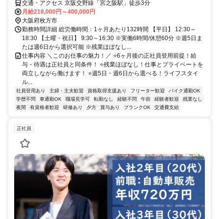
交通・アクセス 京阪交野線「宮之阪駅」徒歩3分
月給218,000円～400,000円
大阪府枚方市
勤務時間詳細 総労働時間：1ヶ月あたり132時間 【平日】 12:30～
18:30 【土曜・祝日】 9:30～16:30 ※実働6時間/休憩60分 ※週5日ま
たは週6日から選択可能 ※残業ほぼなし...
仕事内容 ＼このお仕事の魅力！／ ⭐️6ヶ月後の正社員登用前提！給
与・待遇は正社員と同条件！ ⭐️残業ほぼなし！仕事とプライベートを
両立しながら働けます！ ⭐️週5日・週6日から選べる！ライフスタイ
ル...
社員登用あり
主婦・主夫歓迎
資格取得支援あり
フリーター歓迎
バイク通勤OK
学歴不問
車通勤OK
職場見学可
転勤なし
経験不問
午前
経験者歓迎
残業なし
夜間
有資格者歓迎
研修あり
夕方
賞与あり
ブランクOK
交通費支給
正社員