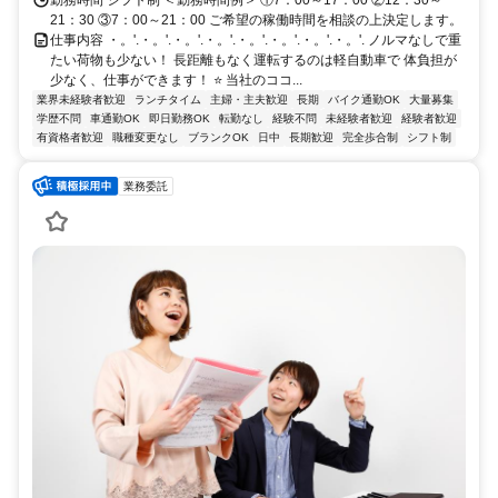
21：30 ③7：00～21：00 ご希望の稼働時間を相談の上決定します。
仕事内容 ・。'.・。'.・。'.・。'.・。'.・。'.・。'.・。'. ノルマなしで重
たい荷物も少ない！ 長距離もなく運転するのは軽自動車で 体負担が
少なく、仕事ができます！ ⭐️ 当社のココ...
業界未経験者歓迎
ランチタイム
主婦・主夫歓迎
長期
バイク通勤OK
大量募集
学歴不問
車通勤OK
即日勤務OK
転勤なし
経験不問
未経験者歓迎
経験者歓迎
有資格者歓迎
職種変更なし
ブランクOK
日中
長期歓迎
完全歩合制
シフト制
業務委託