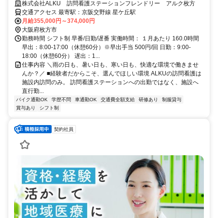
株式会社ALKU 訪問看護ステーションフレンドリー アルク枚方
交通アクセス 最寄駅：京阪交野線 星ケ丘駅
月給355,000円～374,000円
大阪府枚方市
勤務時間 シフト制 早番/日勤/遅番 実働時間： １月あたり 160.0時間
早出：8:00-17:00（休憩60分）※早出手当 500円/回 日勤：9:00-
18:00（休憩60分） 遅出：1...
仕事内容 ＼雨の日も、暑い日も、寒い日も、快適な環境で働きませ
んか？／ ■経験者だからこそ、選んでほしい環境 ALKUの訪問看護は
施設内訪問のみ。 訪問看護ステーションへの出勤ではなく、施設へ
直行勤...
バイク通勤OK
学歴不問
車通勤OK
交通費全額支給
研修あり
制服貸与
賞与あり
シフト制
契約社員