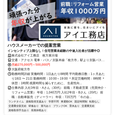
ハウスメーカーでの提案営業
インセンティブ上限なし！住宅営業未経験の中途入社者が活躍中◎
株式会社アイ工務店 枚方展示場
交通・アクセス 電車・バス／京阪本線「枚方市」駅より京阪バス
「国道池之宮」下車 車／国道1号線 池之宮北交差点より南西へ約
月給270,000円～500,000円
300m
大阪府枚方市
勤務時間詳細 実働時間：1日あたり8時間 平均勤務日数：1ヶ月あた
り18日 〜 21日 勤務時間：10:00～19:00 ＊所定労働時間：8時間 ＊
休憩：1時間 残業時間を減らすために、 生産性向...
仕事内容 入社3年目・Aさん（30代） 前職：不動産営業（売買仲介・
リフォーム営業） 年収：1,040万円 入社2年目・Bさん（20代） 前
職：自動車販売（ディーラー） 年収：720万円 「今の会...
ランチタイム
資格取得支援あり
学歴不問
車通勤OK
固定時間制
転勤なし
交通費全額支給
研修あり
賞与あり
ブランクOK
育休あり
交通費支給
資格取得手当あり
長期休暇あり