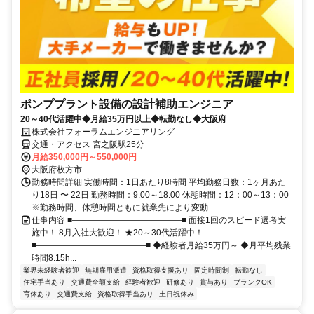
ポンププラント設備の設計補助エンジニア
20～40代活躍中◆月給35万円以上◆転勤なし◆大阪府
株式会社フォーラムエンジニアリング
交通・アクセス 宮之阪駅25分
月給350,000円～550,000円
大阪府枚方市
勤務時間詳細 実働時間：1日あたり8時間 平均勤務日数：1ヶ月あた
り18日 〜 22日 勤務時間：9:00～18:00 休憩時間：12：00～13：00
※勤務時間、休憩時間ともに就業先により変動...
仕事内容 ■―――――――――――――■ 面接1回のスピード選考実
施中！ 8月入社大歓迎！ ★20～30代活躍中！
■―――――――――――――■ ◆経験者月給35万円～ ◆月平均残業
時間8.15h...
業界未経験者歓迎
無期雇用派遣
資格取得支援あり
固定時間制
転勤なし
住宅手当あり
交通費全額支給
経験者歓迎
研修あり
賞与あり
ブランクOK
育休あり
交通費支給
資格取得手当あり
土日祝休み