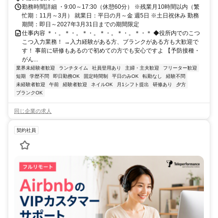
勤務時間詳細 ・9:00～17:30（休憩60分） ※残業月10時間以内（繁
忙期：11月～3月） 就業日：平日の月～金 週5日 ※土日祝休み 勤務
期間：即日～2027年3月31日までの期間限定
仕事内容 ＊・。＊・。＊・。＊・。＊・。＊・＊ ◆役所内でのこつ
こつ入力業務！ →入力経験がある方、ブランクがある方も大歓迎で
す！ 事前に研修もあるので初めての方でも安心ですよ 【予防接種・
がん...
業界未経験者歓迎
ランチタイム
社員登用あり
主婦・主夫歓迎
フリーター歓迎
短期
学歴不問
即日勤務OK
固定時間制
平日のみOK
転勤なし
経験不問
未経験者歓迎
午前
経験者歓迎
ネイルOK
月1シフト提出
研修あり
夕方
ブランクOK
同じ企業の求人
契約社員