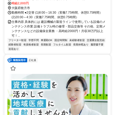
時給2,000円
大阪府枚方市
勤務時間 ●2交替 (1)8:00～16:30（実働7.75時間、休憩0.75時間）
(2)20:00～4:30（実働7.75時間、休憩0.75時間）
仕事内容 具体的には 建設機械の製造ラインで使用している設備のメ
ンテナンス作業 設備トラブル時の修理・部品交換等 その他、定期メ
ンテナンスなどの設備保全業務 ・高時給2000円！月収38万円以上
可！...
フリーター歓迎
学歴不問
車通勤OK
固定時間制
未経験者歓迎
交通費全額支給
経験者歓迎
有資格者歓迎
長期歓迎
フルタイム歓迎
長期休暇あり
履歴書不要
送迎あり
正社員