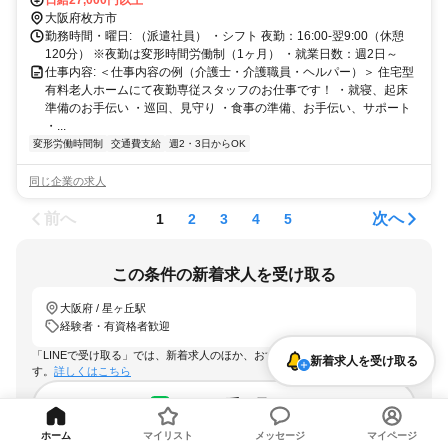
日給27,000円以上
大阪府枚方市
勤務時間・曜日: （派遣社員） ・シフト 夜勤：16:00-翌9:00（休憩
120分） ※夜勤は変形時間労働制（1ヶ月） ・就業日数：週2日～
仕事内容: ＜仕事内容の例（介護士・介護職員・ヘルパー）＞ 住宅型
有料老人ホームにて夜勤専従スタッフのお仕事です！ ・就寝、起床
準備のお手伝い ・巡回、見守り ・食事の準備、お手伝い、サポート
・...
変形労働時間制
交通費支給
週2・3日からOK
同じ企業の求人
前へ
次へ
1
2
3
4
5
この条件の新着求人を受け取る
大阪府 / 星ヶ丘駅
経験者・有資格者歓迎
「LINEで受け取る」では、新着求人のほか、おすすめ情報なども配信しま
新着求人を受け取る
す。
詳しくはこちら
LINEで受け取る
ホーム
マイリスト
メッセージ
マイページ