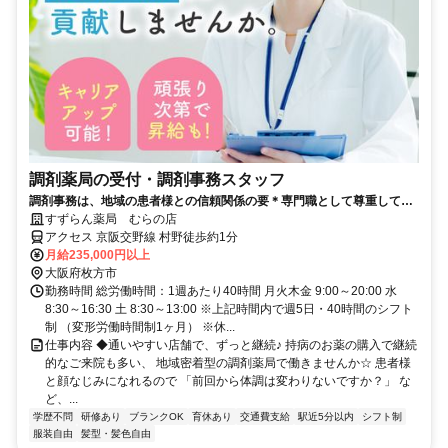
調剤薬局の受付・調剤事務スタッフ
調剤事務は、地域の患者様との信頼関係の要＊専門職として尊重してく
れる会社でキャリアアップ！
すずらん薬局 むらの店
アクセス 京阪交野線 村野徒歩約1分
月給235,000円以上
大阪府枚方市
勤務時間 総労働時間：1週あたり40時間 月火木金 9:00～20:00 水
8:30～16:30 土 8:30～13:00 ※上記時間内で週5日・40時間のシフト
制 （変形労働時間制1ヶ月） ※休...
仕事内容 ◆通いやすい店舗で、ずっと継続♪ 持病のお薬の購入で継続
的なご来院も多い、 地域密着型の調剤薬局で働きませんか☆ 患者様
と顔なじみになれるので 「前回から体調は変わりないですか？」 な
ど、...
学歴不問
研修あり
ブランクOK
育休あり
交通費支給
駅近5分以内
シフト制
服装自由
髪型・髪色自由