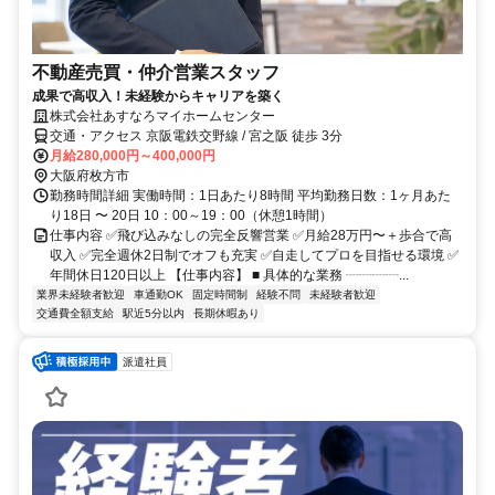
不動産売買・仲介営業スタッフ
成果で高収入！未経験からキャリアを築く
株式会社あすなろマイホームセンター
交通・アクセス 京阪電鉄交野線 / 宮之阪 徒歩 3分
月給280,000円～400,000円
大阪府枚方市
勤務時間詳細 実働時間：1日あたり8時間 平均勤務日数：1ヶ月あた
り18日 〜 20日 10：00～19：00（休憩1時間）
仕事内容 ✅飛び込みなしの完全反響営業 ✅月給28万円〜＋歩合で高
収入 ✅完全週休2日制でオフも充実 ✅自走してプロを目指せる環境 ✅
年間休日120日以上 【仕事内容】 ■ 具体的な業務 ┈┈┈┈...
業界未経験者歓迎
車通勤OK
固定時間制
経験不問
未経験者歓迎
交通費全額支給
駅近5分以内
長期休暇あり
派遣社員