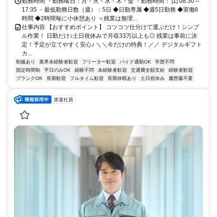
す！
勤務時間 ・勤務曜日：月・火・水・木・金 ・勤務時間： [1] 08:30～
17:35 ・最低勤務日数（週）：5日 ◆日勤専属 ◆週5日勤務 ◆実働8
時間 ◆2時間毎に小休憩あり ＜残業は無理...
仕事内容 【おすすめポイント】 コツコツ仕分けて運ぶだけ！シンプ
ル作業！ 日勤だけ♪土日祝休みで月収33万以上も◎ 残業は事前に決
定！予定が立てやすく安心♪ ＼＼今だけの特典！／／ デジタルギフト
カ...
制服あり
業界未経験者歓迎
フリーター歓迎
バイク通勤OK
学歴不問
固定時間制
平日のみOK
経験不問
未経験者歓迎
交通費全額支給
経験者歓迎
ブランクOK
長期歓迎
フルタイム歓迎
長期休暇あり
土日祝休み
履歴書不要
派遣社員