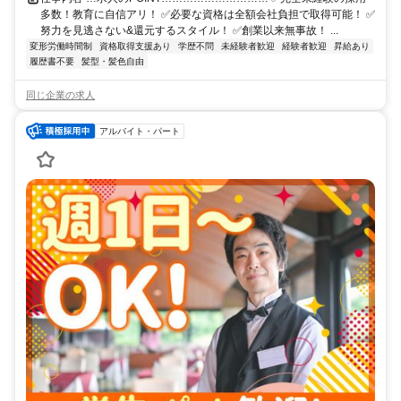
多数！教育に自信アリ！ ✅必要な資格は全額会社負担で取得可能！ ✅
努力を見逃さない&還元するスタイル！ ✅創業以来無事故！ ...
変形労働時間制
資格取得支援あり
学歴不問
未経験者歓迎
経験者歓迎
昇給あり
履歴書不要
髪型・髪色自由
同じ企業の求人
アルバイト・パート