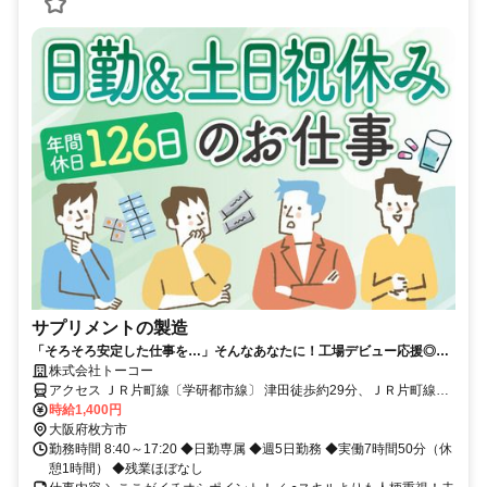
サプリメントの製造
「そろそろ安定した仕事を…」そんなあなたに！工場デビュー応援◎日
勤専属×時給1400円。完全週休2日でプライベートも大切に♪
株式会社トーコー
アクセス ＪＲ片町線〔学研都市線〕 津田徒歩約29分、ＪＲ片町線
〔学研都市線〕 長尾（大阪府）徒歩約45分 【勤務地：枚方市津田山
時給1,400円
手】JR「津田」駅より無料送迎バスで5分
大阪府枚方市
勤務時間 8:40～17:20 ◆日勤専属 ◆週5日勤務 ◆実働7時間50分（休
憩1時間） ◆残業ほぼなし