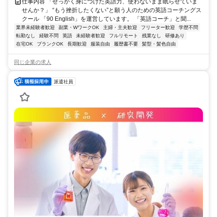
仕事内容 「せっかく身につけた英語力、使わないまま眠らせていま
せんか？」 “もう挫折したくない”と願う人のための英語コーチングス
クール 「90 English」を運営しています。 「英語コーチ」と聞...
業界未経験者歓迎
副業・WワークOK
主婦・主夫歓迎
フリーター歓迎
学歴不問
転勤なし
経験不問
英語
未経験者歓迎
フルリモート
残業なし
研修あり
在宅OK
ブランクOK
長期歓迎
服装自由
履歴書不要
髪型・髪色自由
同じ企業の求人
派遣社員