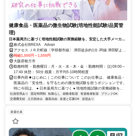
健康食品・医薬品の微生物試験(培地性能試験/品質管
理)
日本薬局方に基づく培地性能試験の実務経験を、安定した大手メーカー
環境で“そのまま”活かしませんか。【残業ほぼなし／無料送迎あり／土
株式会社BREXA Advan
日祝休み】微生物試験に集中できる環境で、品質を支える専門性を、次
アクセス ＪＲ片町線〔学研都市線〕 津田徒歩約1分 JR線 津田駅より
のステージへ。
（バス10分 ※無料送迎バス）
時給1,500円～1,550円
大阪府枚方市
勤務時間 ・勤務曜日：月・火・水・木・金 ・勤務時間： [1] 09:00～
17:40 休憩： 50分 残業：月平均5-10時間程度
仕事内容 ■ はじめに｜この仕事について このお仕事は、 健康食品・
医薬品の「安全性」を守るための微生物試験を担うポジションです。
特に今回は、 ● 日本薬局方に基づく ● 培地性能試験の実務経験を...
社員登用あり
固定時間制
転勤なし
経験者歓迎
有資格者歓迎
ブランクOK
交通費支給
土日祝休み
服装自由
友達と応募OK
送迎あり
派遣社員