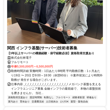
関西 インフラ基盤(サーバー)技術者募集
【3年以上サーバーの構築経験・保守経験必須】資格取得支援あり
株式会社林電子
フルリモート
年俸5,500,000円～6,500,000円
勤務時間詳細 実働時間：1日あたり8時間 平均勤務日数：1ヶ月あた
り19日 〜 20日 ⏰9:00～18:00（休憩60分） ※案件状況により時間外
勤務が 発生する場合がございます。
仕事内容 _/_/_/_/_/_/_/_/_/_/_/_/_/_/_/_/_/_/ メガバンク基盤を支える
インフラエンジニア募集 金融インフラの最前線で、 本物の基盤技術
を磨きませんか。 当社...
資格取得支援あり
固定時間制
転勤なし
フルリモート
経験者歓迎
研修あり
賞与あり
育休あり
交通費支給
土日祝休み
ひげOK
髪型・髪色自由