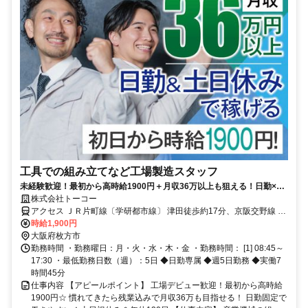
工具での組み立てなど工場製造スタッフ
未経験歓迎！最初から高時給1900円＋月収36万以上も狙える！日勤×土
日祝休みで無理なく続けられる環境◎
株式会社トーコー
アクセス ＪＲ片町線〔学研都市線〕 津田徒歩約17分、京阪交野線 村
野徒歩約40分、京阪本線 枚方市2番口徒歩約56分 寝屋川市や交野
時給1,900円
市、八幡市、高槻市、京田辺市、門真市などから通うスタッフもいま
大阪府枚方市
す！
勤務時間 ・勤務曜日：月・火・水・木・金 ・勤務時間： [1] 08:45～
17:30 ・最低勤務日数（週）：5日 ◆日勤専属 ◆週5日勤務 ◆実働7
時間45分
仕事内容 【アピールポイント】 工場デビュー歓迎！最初から高時給
1900円☆ 慣れてきたら残業込みで月収36万も目指せる！ 日勤固定で