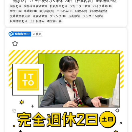
働きやすい！土日祝休み＆年休120日 【仕事内容】 産業機械の組...
制服あり
業界未経験者歓迎
社員登用あり
フリーター歓迎
バイク通勤OK
学歴不問
車通勤OK
固定時間制
平日のみOK
経験不問
未経験者歓迎
交通費全額支給
経験者歓迎
ブランクOK
長期歓迎
フルタイム歓迎
長期休暇あり
土日祝休み
履歴書不要
正社員