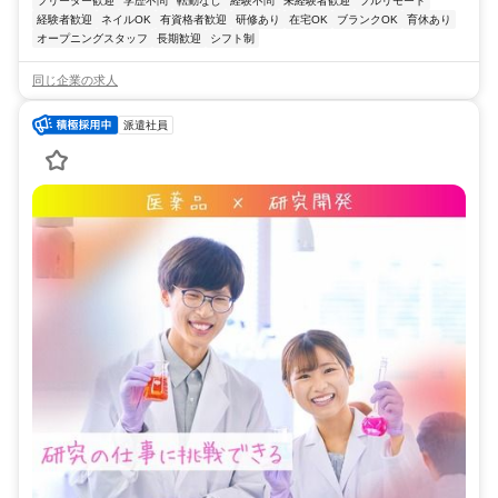
フリーター歓迎
学歴不問
転勤なし
経験不問
未経験者歓迎
フルリモート
経験者歓迎
ネイルOK
有資格者歓迎
研修あり
在宅OK
ブランクOK
育休あり
オープニングスタッフ
長期歓迎
シフト制
同じ企業の求人
派遣社員