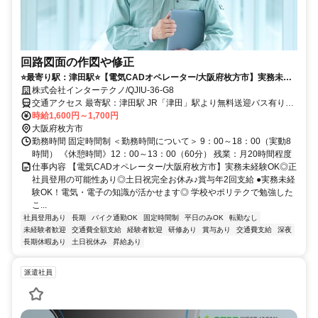
回路図面の作図や修正
⭐️最寄り駅：津田駅⭐️【電気CADオペレーター/大阪府枚方市】実務未経
験OK◎正社員登用の可能性あり◎土日祝完全お休み♪賞与年2回支給
株式会社インターテクノ/QJIU-36-G8
交通アクセス 最寄駅：津田駅 JR「津田」駅より無料送迎バス有り◎
＜車・バイク通勤OK★＞専用駐車場有り！
時給1,600円～1,700円
大阪府枚方市
勤務時間 固定時間制 ＜勤務時間について＞ 9：00～18：00（実動8
時間） 《休憩時間》12：00～13：00（60分） 残業：月20時間程度
仕事内容 【電気CADオペレーター/大阪府枚方市】実務未経験OK◎正
社員登用の可能性あり◎土日祝完全お休み♪賞与年2回支給 ●実務未経
験OK！電気・電子の知識が活かせます◎ 学校やポリテクで勉強した
こ...
社員登用あり
長期
バイク通勤OK
固定時間制
平日のみOK
転勤なし
未経験者歓迎
交通費全額支給
経験者歓迎
研修あり
賞与あり
交通費支給
深夜
長期休暇あり
土日祝休み
昇給あり
派遣社員