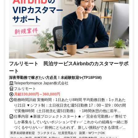
フルリモート 民泊サービスAirbnbのカスタマーサポ
ート
深夜帯勤務で稼ぎたい方必見！未経験歓迎✨(TP18PSM)
Teleperformance Japan株式会社
フルリモート
月給330,000円～360,000円
勤務時間詳細 実働時間：1日あたり8時間 平均勤務日数：1ヶ月あた
り21日 ▼シフト制：土日祝日含む週5日勤務 17：00～翌9：00の間
で実働8時間（土日祝含む週5日勤務） ・1時間休憩の他に前半...
仕事内容 ★新規プロジェクトスタート★ ✅ 完全在宅勤務♪ ✅ 弊社で
しか募集をしていないポジションです♪ ✅ これからの組織を一緒に形
づくるやりがい ✅ 前例にとらわれず、新しい挑戦ができる環境 ✅...
業界未経験者歓迎
ランチタイム
社員登用あり
副業・WワークOK