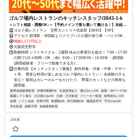
ゴルフ場内レストランのキッチンスタッフ/3843-1-k
＜シフト相談・調整OK♪＞【予約メインで落ち着いて働ける！】未経験
から始め易かったと好評のサントリーグループ・ゴルフ場レストラン！
ゴルフ場レストラン 交野カントリー倶楽部【3843】【AP】
年齢不問◎毎年昇給◎前払いOK
アクセス 郡津駅・津田駅よりクラブバスの運行有◎車・バイクOK！
ガソリン代支給あり！車で「枚方東IC」～約5分
時給1,177円以上
大阪府交野市
勤務時間 シフトサイクル：2週間 休みの希望日を提出！ 7:00～17:00
の間で1日４時間～OK （例）9:00～17:00/9:00～15:00等 ・調理師
(調理経験者・フリーで勤務できる方) ...
仕事内容 【キッチンスタッフ募集】 創作和食・洋食・中華・デザー
ト等、 豊富な料理が楽しめるゴルフ場内レストラン！ 未経験の方も
安心！ 最初はカレーのルーをかけたり、 野菜のカットなどの簡単な
調理補...
業界未経験者歓迎
扶養内勤務OK
社員登用あり
週1日からOK
副業・WワークOK
隔週シフト提出
土日祝のみOK
主婦・主夫歓迎
フリーター歓迎
給料前払いOK
短期
シフト自由
学歴不問
車通勤OK
即日勤務OK
職場見学可
平日のみOK
学生歓迎
経験不問
未経験者歓迎
正社員