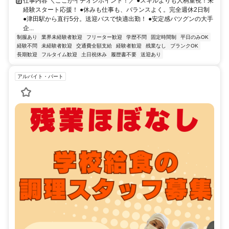
仕事内容 ＼ここがイチオシポイント！／ ●スキルよりも人柄重視！未
経験スタート応援！ ●休みも仕事も、バランスよく。完全週休2日制
●津田駅から直行5分。送迎バスで快適出勤！ ●安定感バツグンの大手
企...
制服あり
業界未経験者歓迎
フリーター歓迎
学歴不問
固定時間制
平日のみOK
経験不問
未経験者歓迎
交通費全額支給
経験者歓迎
残業なし
ブランクOK
長期歓迎
フルタイム歓迎
土日祝休み
履歴書不要
送迎あり
アルバイト・パート