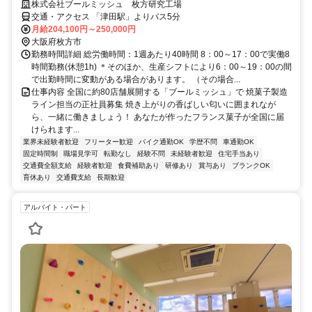
株式会社ブールミッシュ 枚方研究工場
交通・アクセス 「津田駅」よりバス5分
月給204,100円～250,000円
大阪府枚方市
勤務時間詳細 総労働時間：1週あたり40時間 8：00～17：00で実働8
時間勤務(休憩1h) ＊そのほか、生産シフトにより6：00～19：00の間
で出勤時間に変動がある場合があります。 （その場合...
仕事内容 全国に約80店舗展開する「ブールミッシュ」で 焼菓子製造
ライン担当の正社員募集 焼き上がりの香ばしい匂いに囲まれなが
ら、一緒に働きましょう！ あなたが作ったフランス菓子が全国に届
けられます...
業界未経験者歓迎
フリーター歓迎
バイク通勤OK
学歴不問
車通勤OK
固定時間制
職場見学可
転勤なし
経験不問
未経験者歓迎
住宅手当あり
交通費全額支給
経験者歓迎
食費補助あり
研修あり
賞与あり
ブランクOK
育休あり
交通費支給
長期歓迎
アルバイト・パート