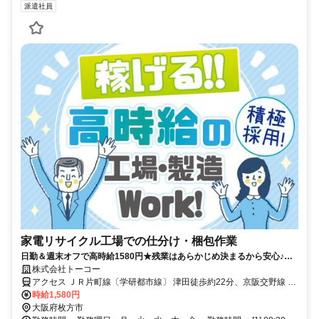
派遣社員
家電リサイクル工場での仕分け・梱包作業
日勤＆週末オフで高時給1580円★残業はあらかじめ決まるから安心♪年
休123日で休み多め＆有給も取りやすい！【入社日当日にデジタルギフ
株式会社トーコー
ト2万円分進呈】
アクセス ＪＲ片町線〔学研都市線〕 津田徒歩約22分、京阪交野線 交
野市東口徒歩約36分、京阪本線 枚方市2番口徒歩約49分 八幡市や寝
時給1,580円
屋川市、交野市、高槻市、 京田辺市などから通うスタッフもいま
大阪府枚方市