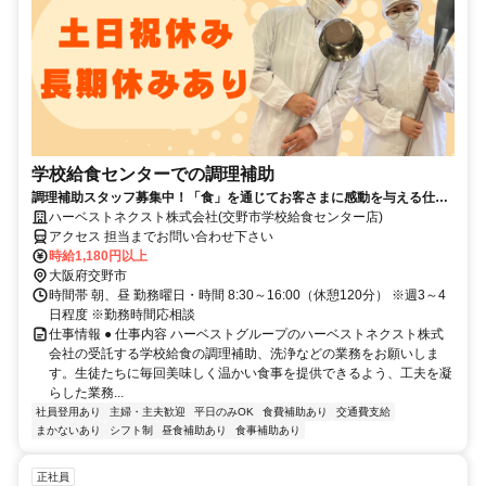
学校給食センターでの調理補助
調理補助スタッフ募集中！「食」を通じてお客さまに感動を与える仕事
をしよう♪
ハーベストネクスト株式会社(交野市学校給食センター店)
アクセス 担当までお問い合わせ下さい
時給1,180円以上
大阪府交野市
時間帯 朝、昼 勤務曜日・時間 8:30～16:00（休憩120分） ※週3～4
日程度 ※勤務時間応相談
仕事情報 ● 仕事内容 ハーベストグループのハーベストネクスト株式
会社の受託する学校給食の調理補助、洗浄などの業務をお願いしま
す。生徒たちに毎回美味しく温かい食事を提供できるよう、工夫を凝
らした業務...
社員登用あり
主婦・主夫歓迎
平日のみOK
食費補助あり
交通費支給
まかないあり
シフト制
昼食補助あり
食事補助あり
正社員