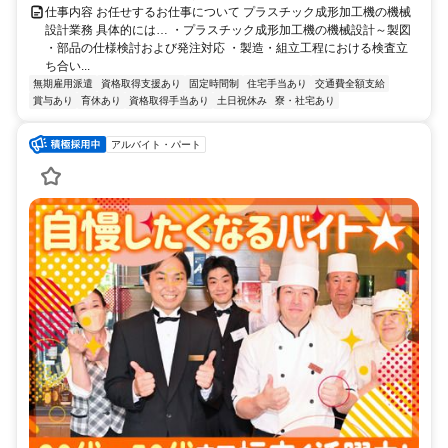
仕事内容 お任せするお仕事について プラスチック成形加工機の機械
設計業務 具体的には… ・プラスチック成形加工機の機械設計～製図
・部品の仕様検討および発注対応 ・製造・組立工程における検査立
ち合い...
無期雇用派遣
資格取得支援あり
固定時間制
住宅手当あり
交通費全額支給
賞与あり
育休あり
資格取得手当あり
土日祝休み
寮・社宅あり
アルバイト・パート