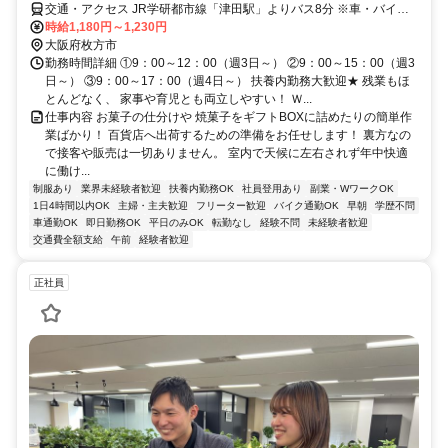
交通・アクセス JR学研都市線「津田駅」よりバス8分 ※車・バイク
通勤相談可
時給1,180円～1,230円
大阪府枚方市
勤務時間詳細 ①9：00～12：00（週3日～） ②9：00～15：00（週3
日～） ③9：00～17：00（週4日～） 扶養内勤務大歓迎★ 残業もほ
とんどなく、 家事や育児とも両立しやすい！ Ｗ...
仕事内容 お菓子の仕分けや 焼菓子をギフトBOXに詰めたりの簡単作
業ばかり！ 百貨店へ出荷するための準備をお任せします！ 裏方なの
で接客や販売は一切ありません。 室内で天候に左右されず年中快適
に働け...
制服あり
業界未経験者歓迎
扶養内勤務OK
社員登用あり
副業・WワークOK
1日4時間以内OK
主婦・主夫歓迎
フリーター歓迎
バイク通勤OK
早朝
学歴不問
車通勤OK
即日勤務OK
平日のみOK
転勤なし
経験不問
未経験者歓迎
交通費全額支給
午前
経験者歓迎
正社員