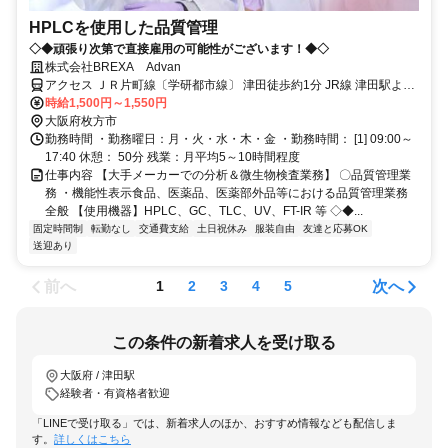
HPLCを使用した品質管理
◇◆頑張り次第で直接雇用の可能性がございます！◆◇
株式会社BREXA Advan
アクセス ＪＲ片町線〔学研都市線〕 津田徒歩約1分 JR線 津田駅より
（バス10分 ※無料送迎バス）
時給1,500円～1,550円
大阪府枚方市
勤務時間 ・勤務曜日：月・火・水・木・金 ・勤務時間： [1] 09:00～
17:40 休憩： 50分 残業：月平均5～10時間程度
仕事内容 【大手メーカーでの分析＆微生物検査業務】 〇品質管理業
務 ・機能性表示食品、医薬品、医薬部外品等における品質管理業務
全般 【使用機器】HPLC、GC、TLC、UV、FT-IR 等 ◇◆...
固定時間制
転勤なし
交通費支給
土日祝休み
服装自由
友達と応募OK
送迎あり
前へ
次へ
1
2
3
4
5
この条件の新着求人を受け取る
大阪府 / 津田駅
経験者・有資格者歓迎
「LINEで受け取る」では、新着求人のほか、おすすめ情報なども配信しま
す。
詳しくはこちら