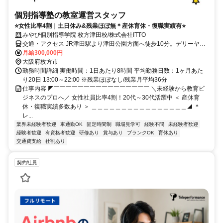
個別指導塾の教室運営スタッフ
⭐女性比率4割｜土日休み&残業ほぼ無＊産休育休・復職実績有⭐
みやび個別指導学院 枚方津田校/株式会社ITTO
交通・アクセス JR津田駅より津田公園方面へ徒歩10分。デリーヤマ
ザキ隣。
月給300,000円
大阪府枚方市
勤務時間詳細 実働時間：1日あたり8時間 平均勤務日数：1ヶ月あた
り20日 13:00～22:00 ※残業ほぼなし/残業月平均36分
仕事内容 ◤￣￣￣￣￣￣￣￣￣￣￣￣￣￣￣￣ ＼未経験から教育ビ
ジネスのプロへ／ 女性社員比率4割！20代～30代活躍中 ＜ 産休育
休・復職実績多数あり ＞ ＿＿＿＿＿＿＿＿＿＿＿＿＿＿＿＿◢ ＊
レ...
業界未経験者歓迎
車通勤OK
固定時間制
職場見学可
経験不問
未経験者歓迎
経験者歓迎
有資格者歓迎
研修あり
賞与あり
ブランクOK
育休あり
交通費支給
社割あり
契約社員