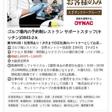
ゴルフ場内の予約制レストラン サポートスタッフ(キ
ッチン)/3843-2-k
賞与年2回！社登用あり！夕方まで◎正社員のパートナーとしてお店を
支えるレギュラースタッフ◎
ゴルフ場レストラン 交野カントリー倶楽部【3843】【サポ】k
アクセス 郡津駅・津田駅よりクラブバスの運行有◎車・バイクOK！
ガソリン代支給あり！車で「枚方東IC」～約5分
時給1,400円～1,800円
大阪府交野市
勤務時間 シフトサイクル：2週間 休みの希望日を提出！ 6:00～18:00
月130時間以上勤務できる方の募集になります。 ※週4,5日、1日7時
間程度の勤務です！ ※閑散期(1月・2月)は勤務...
仕事内容 【『株式会社ダイナック』が運営するゴルフ場レストラン
でキッチンのサポートスタッフとして活躍！】 『株式会社ダイナッ
ク』は、 サントリーグループの飲食事業を担う成長企業！
――――――――――...
社員登用あり
隔週シフト提出
主婦・主夫歓迎
フリーター歓迎
給料前払いOK
学歴不問
車通勤OK
交通費全額支給
経験者歓迎
残業なし
ブランクOK
長期歓迎
フルタイム歓迎
シフト制
社割あり
週4日以上OK
履歴書不要