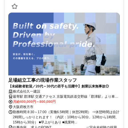
足場組立工事の現場作業スタッフ
【未経験者歓迎／20代～30代の若手も活躍中】創業以来無事故◎
株式会社久一建設
最寄駅 郡津駅 交通アクセス 京阪電気鉄道交野線「郡津駅」より車で
8分 ※上記は事務所へのアクセスです 【現場】 主な現場は大阪府・
月給400,000円～800,000円
大阪府枚方市
京都府・兵庫県など ⇒現場まで1時間ほどです
勤務時間 8:30～17:00（実働6.5時間｜休憩2時間） ⇒休憩時間は合計
2時間しっかりとれます！ （内訳：10時から30分、12時から1時間、
15時から30分） ■早上がりあり ■残業時...
仕事内容 …求人のPOINT………………………… ✅完全未経験の採用