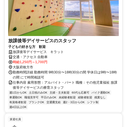
放課後等デイサービスのスタッフ
子どもの好きな方 歓迎
放課後等デイサービス キラット
交通・アクセス 自動車
時給1,250円～1,700円
大阪府枚方市
勤務時間詳細 勤務時間 9時30分〜18時30分の間 学休日は9時〜18時
の間 にて時間相談可
仕事内容 雇用形態：アルバイト・パート 職種：その他児童福祉 放課
後等デイサービスの療育スタッフ
週1日からOK
土日祝のみOK
主婦・主夫歓迎
60代も応募可
バイク通勤OK
車通勤OK
職場見学可
平日のみOK
未経験者歓迎
経験者歓迎
残業なし
有資格者歓迎
ブランクOK
交通費支給
週2・3日からOK
シフト制
週4日以上OK
派遣社員