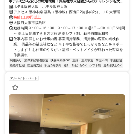
ホテルだから安心の職場環境！異業種や未経験からのチャレンジも大歓
迎！
ホテル阪神大阪 ホテル阪神大阪
アクセス 阪神本線 福島（阪神線）西出口2徒歩約2分、ＪＲ大阪環状
線 福島（大阪環状線）徒歩約2分、ＪＲ東西線/ＪＲ福知山線〔宝塚
時給1,180円以上
線〕 新福島1番口徒歩約3分 JR福島駅下車すぐ
大阪府大阪市福島区
勤務時間 9：00～16：30、9：00～17：30 ※週3日～OK ※1日6時間
～ ※土日勤務できる方大歓迎 ※シフト制、勤務時間応相談
仕事内容 詳しいお仕事内容 客室清掃業務、清掃後の客室の点検作
業、 備品等の補充補助など ※丁寧な指導でしっかりあなたをサポー
トします！ お仕事のやりがい 清掃・ベットメイクが終わった客室を
作業漏れ...
制服あり
業界未経験者歓迎
扶養内勤務OK
主婦・主夫歓迎
学歴不問
学生歓迎
経験者歓迎
交通費支給
駅近5分以内
週2・3日からOK
シフト制
週4日以上OK
アルバイト・パート