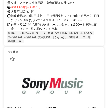
交通・アクセス 東梅田駅、南森町駅より徒歩8分
時給1,600円～2,000円
大阪府大阪市北区
勤務時間詳細 週3日以上、1日4時間以上 シフト自由・自己申告 平日
にガッツリ稼ぎたい方にオススメ♪ 17：00-23：00（ホール）
仕事内容 17時から勤務できるホールスタッフ ¥1600〜 お料理の配
膳、ドリンク、洗い物などのお仕事。
制服あり
社員登用あり
フリーター歓迎
シフト自由
学歴不問
平日のみOK
未経験者歓迎
経験者歓迎
交通費支給
まかないあり
長期歓迎
シフト制
週4日以上OK
契約社員