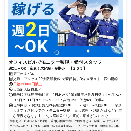
オフィスビルでモニター監視・受付スタッフ
週2日～OK！宿直！未経験・短期ok 【２５３】
第二吉本ビル
交通・アクセス JR大阪環状線 大阪駅 徒歩3分 大阪メトロ四つ橋線 西
梅田駅 徒歩1分 阪神本線 大阪梅田駅 徒歩1分
日給29,800円以上
大阪府大阪市北区
勤務時間詳細 実働時間：1日あたり16時間 平均勤務日数：1ヶ月あた
り8日 〜 11日 9：00～9：00 ＊実働16h、休憩4h、仮眠4h
仕事内容 ＜お試し短期or長期選択OK！＞ ＜週2日～相談OK！＞ 駅チ
カオフィスビルでの ・モニター監視 ・出入管理 ・施設巡回 などが主
な業務となります。 ＼未経験OK！／ 事前に研修があるので...
制服あり
短期（3ヵ月以内）
変形労働時間制
社員登用あり
副業・WワークOK
土日祝のみOK
60代も応募可
資格取得支援あり
フリーター歓迎
給料前払いOK
短期
シフト自由
学歴不問
即日勤務OK
平日のみOK
未経験者歓迎