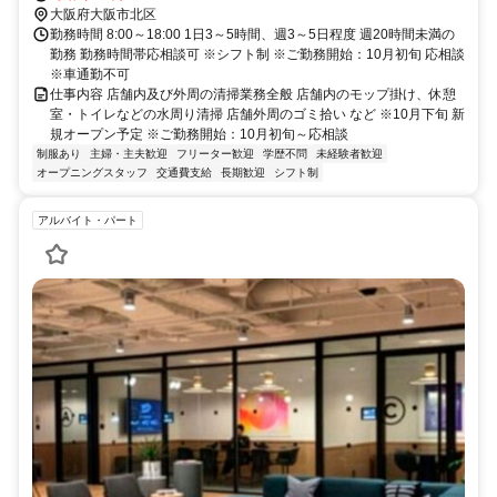
大阪府大阪市北区
勤務時間 8:00～18:00 1日3～5時間、週3～5日程度 週20時間未満の
勤務 勤務時間帯応相談可 ※シフト制 ※ご勤務開始：10月初旬 応相談
※車通勤不可
仕事内容 店舗内及び外周の清掃業務全般 店舗内のモップ掛け、休憩
室・トイレなどの水周り清掃 店舗外周のゴミ拾い など ※10月下旬 新
規オープン予定 ※ご勤務開始：10月初旬～応相談
制服あり
主婦・主夫歓迎
フリーター歓迎
学歴不問
未経験者歓迎
オープニングスタッフ
交通費支給
長期歓迎
シフト制
アルバイト・パート