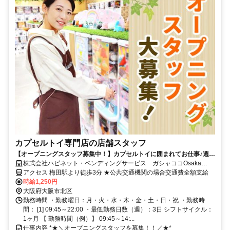
カプセルトイ専門店の店舗スタッフ
【オープニングスタッフ募集中！】カプセルトイに囲まれてお仕事♪週
20h未満のゆったり働けるシフトです◎髪色自由・ネイル＆ピアスOK
株式会社ハピネット・ベンディングサービス ガシャココOsaka
Metro梅田駅
アクセス 梅田駅より徒歩3分 ★公共交通機関の場合交通費全額支給
時給1,250円
大阪府大阪市北区
勤務時間 ・勤務曜日：月・火・水・木・金・土・日・祝 ・勤務時
間： [1] 09:45～22:00 ・最低勤務日数（週）：3日 シフトサイクル：
1ヶ月 【 勤務時間（例）】 09:45～14:...
仕事内容 *★＼オープニングスタッフを募集！！／★*