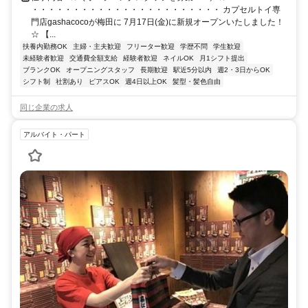
・・・・・・・・・・・・・・・・・・・・・・・ カプセルトイ専
門店gashacocoが梅田に 7月17日(金)に新規オープンいたしました！
☆ 【...
扶養内勤務OK
主婦・主夫歓迎
フリーター歓迎
学歴不問
学生歓迎
未経験者歓迎
交通費全額支給
経験者歓迎
ネイルOK
月1シフト提出
ブランクOK
オープニングスタッフ
長期歓迎
駅近5分以内
週2・3日からOK
シフト制
社割あり
ピアスOK
週4日以上OK
髪型・髪色自由
同じ企業の求人
アルバイト・パート