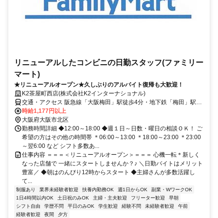
リニューアルしたコンビニの日勤スタッフ(ファミリー
マート)
★リニューアルオープン★久しぶりのアルバイト復帰も大歓迎！
K2茶屋町西店(株式会社K2インターナショナル)
交通・アクセス 阪急線「大阪梅田」駅徒歩4分・地下鉄「梅田」駅徒
歩6分
時給1,177円以上
大阪府大阪市北区
勤務時間詳細 ◆12:00～18:00 ◆週１日～日数・曜日の相談ＯＫ！ ご
希望の方はその他の時間帯 ＊06:00～13:00 ＊18:00～23:00 ＊23:00
～翌6:00 など シフト多数あ...
仕事内容 ＝＝＝＜リニューアルオープン＞＝＝＝ 心機一転＊新しく
なった店舗で 一緒にスタートしませんか？♪ ＼日勤バイトはメリット
豊富／ ◆朝はのんびり12時からスタート ◆主婦さんが多数活躍し
て...
制服あり
業界未経験者歓迎
扶養内勤務OK
週1日からOK
副業・WワークOK
1日4時間以内OK
土日祝のみOK
主婦・主夫歓迎
フリーター歓迎
早朝
シフト自由
学歴不問
平日のみOK
学生歓迎
経験不問
未経験者歓迎
午前
経験者歓迎
夜間
夕方