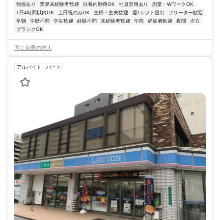
制服あり
業界未経験者歓迎
扶養内勤務OK
社員登用あり
副業・WワークOK
1日4時間以内OK
土日祝のみOK
主婦・主夫歓迎
週1シフト提出
フリーター歓迎
早朝
学歴不問
学生歓迎
経験不問
未経験者歓迎
午前
経験者歓迎
夜間
夕方
ブランクOK
同じ企業の求人
アルバイト・パート