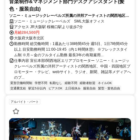
音楽制作&マネジメント部門デスクアシスタント(髪
色・服装自由)
ソニー・ミュージックレーベルズ所属の洋邦アーティストの関西地区、
中国・四国地区プロモーターを募集します！
ソニー・ミュージックレーベルズ SML大阪オフィス
アクセス JR大阪駅 桜橋口駅より徒歩7分
月給284,500円
大阪府大阪市北区
勤務時間 総労働時間：1週あたり38時間45分 週5日、1日7時間45分
以上 目安勤務時間 11:00-19:45（内１時間休憩） ※フレックスタイ
ム制 ※月～金のフルタイム勤務 最長3年の有期雇用...
仕事内容 宣伝本部/関西地区エリアプロモーター ソニー・ミュージッ
クレーベルズ所属の洋邦アーティストの関西地区、中国・四国地区プ
ロモーター ・テレビ、webサイト、ラジオ、新聞、雑誌等メディアへ
のプ...
変形労働時間制
学歴不問
転勤なし
経験不問
経験者歓迎
ネイルOK
交通費支給
駅近5分以内
ピアスOK
土日祝休み
服装自由
髪型・髪色自由
アルバイト・パート