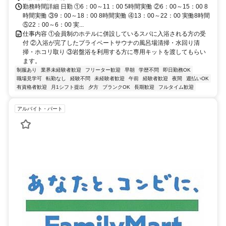
勤務時間詳細 日勤 ①6：00～11：00 5時間実働 ②6：00～15：00 8
時間実働 ③9：00～18：00 8時間実働 ④13：00～22：00 実働8時間
⑤22：00～6：00 実...
仕事内容 ①会員制のホテルに併設しているスパに入浴される方の受
付 ②入浴が完了したプライベートサウナの風呂場清掃・水回り清
掃・ホコリ取り ③岩盤浴を利用する方に専用キットを渡してもらい
ます。
制服あり
業界未経験者歓迎
フリーター歓迎
早朝
学歴不問
即日勤務OK
職場見学可
転勤なし
経験不問
未経験者歓迎
午前
経験者歓迎
夜間
週払いOK
有資格者歓迎
月1シフト提出
夕方
ブランクOK
長期歓迎
フルタイム歓迎
アルバイト・パート