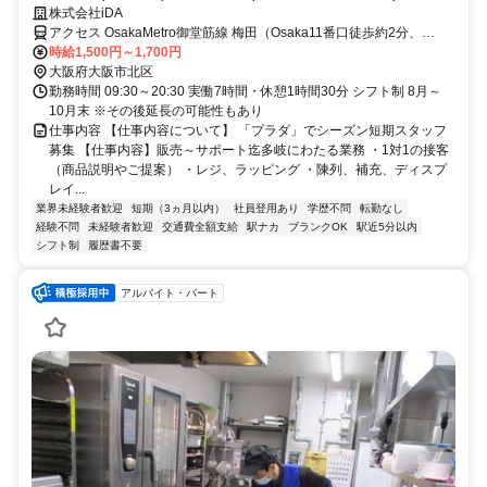
1700円
株式会社iDA
アクセス OsakaMetro御堂筋線 梅田（Osaka11番口徒歩約2分、
OsakaMetro谷町線 東梅田1番口徒歩約2分、ＪＲ大阪環状線 大阪御堂
時給1,500円～1,700円
筋南口徒歩約3分 大阪メトロ「梅田駅」から徒歩約2分、JR「大阪
大阪府大阪市北区
駅」から徒歩約4分
勤務時間 09:30～20:30 実働7時間・休憩1時間30分 シフト制 8月～
10月末 ※その後延長の可能性もあり
仕事内容 【仕事内容について】 「プラダ」でシーズン短期スタッフ
募集 【仕事内容】販売～サポート迄多岐にわたる業務 ・1対1の接客
（商品説明やご提案） ・レジ、ラッピング ・陳列、補充、ディスプ
レイ...
業界未経験者歓迎
短期（3ヵ月以内）
社員登用あり
学歴不問
転勤なし
経験不問
未経験者歓迎
交通費全額支給
駅ナカ
ブランクOK
駅近5分以内
シフト制
履歴書不要
アルバイト・パート