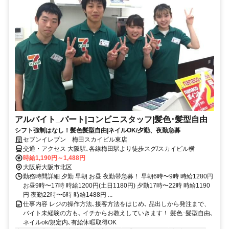
アルバイト_パート|コンビニスタッフ|髪色･髪型自由
シフト強制はなし！髪色髪型自由|ネイルOK/夕勤、夜勤急募
セブンイレブン 梅田スカイビル東店
交通・アクセス 大阪駅､各線梅田駅より徒歩スグ/スカイビル横
時給1,190円～1,488円
大阪府大阪市北区
勤務時間詳細 夕勤 早朝 お昼 夜勤帯急募！ 早朝6時〜9時 時給1280円
お昼9時〜17時 時給1200円(土日1180円) 夕勤17時〜22時 時給1190
円 夜勤22時〜6時 時給1488円 ...
仕事内容 レジの操作方法､接客方法をはじめ､ 品出しから発注まで、
バイト未経験の方も､ イチからお教えしていきます！ 髪色･髪型自由､
ネイルok/規定内､有給休暇取得OK