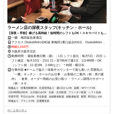
ラーメン店の深夜スタッフ(キッチン・ホール)
【深夜～早朝】稼げる高時給！短時間のシフトもOK！スキマバイトも日
払いも可・髪色自由！
一蘭 梅田阪急東通店
アクセス OsakaMetro谷町線 東梅田1番口徒歩約6分、OsakaMetro御
堂筋線 梅田（Osaka1番口徒歩約6分、OsakaMetro谷町線 中崎町3番
時給1,688円
口徒歩約6分 阪急梅田ビルオフィスタワー方面出口 徒歩4分 ★東通り
大阪府大阪市北区
商店街内
勤務時間 ・最低勤務日数（週）：1日 シフト提出：毎月5日・20日 シ
フト確定：毎月10日・25日 22～翌7時内で週1日、1日4時間～OK
（シフト例：22-翌2時、2-6時など） ＊時間・曜日等...
仕事内容 ■チームで協力！味集中カウンターで落ち着いた雰囲気の
「一蘭」キッチン・ホールのお仕事 ・お客様のご案内（例：席の案
内） ・食券、オーダー用紙のお受け取り ・ラーメン調理のサポート
（例：ネギ...
制服あり
扶養内勤務OK
社員登用あり
週1日からOK
副業・WワークOK
1日4時間以内OK
土日祝のみOK
主婦・主夫歓迎
フリーター歓迎
シフト自由
学歴不問
平日のみOK
学生歓迎
未経験者歓迎
経験者歓迎
夜間
即日払いOK
研修あり
ブランクOK
交通費支給
同じ企業の求人