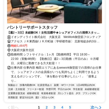
パントリーサポートスタッフ
【週2～3日】未経験OK！女性活躍中★シェアオフィスの清掃スタッフ
募集！18時以降の4時間勤務★有効活用しませんか
イオンディライト株式会社 大阪支店 WeWork御堂筋フロンティア
アクセス ＪＲ東西線/ＪＲ片町線〔学研都市線〕 北新地徒歩約3分、
OsakaMetro谷町線 東梅田9番口徒歩約5分、OsakaMetro四つ橋線 西
時給1,484円
梅田7-B口徒歩約6分 (徒歩)JR大阪→10分 東梅田→5分 JR北新地→4
大阪府大阪市北区
分
勤務時間 シフトサイクル：1ヶ月 【勤務時間】 平日 18:00～
22:00（実働4時間） 【勤務日】 週2～3日勤務（平日のみ） ※月曜
日、火曜日に勤務できる方大歓迎！！
仕事内容 仕事内容 梅田エリアにあるwework御堂筋での清掃のお仕事
で、 シェアオフィスの会員様がいつも気持ちよくご利用できるよう
支えるポジションです。 「体を動かす仕事がしたい！」 「接客よ
り...
制服あり
扶養内勤務OK
社員登用あり
副業・WワークOK
1日4時間以内OK
主婦・主夫歓迎
フリーター歓迎
学歴不問
平日のみOK
学生歓迎
未経験者歓迎
交通費全額支給
経験者歓迎
有資格者歓迎
月1シフト提出
夕方
ブランクOK
長期歓迎
駅近5分以内
週2・3日からOK
前へ
次へ
1
2
3
4
5