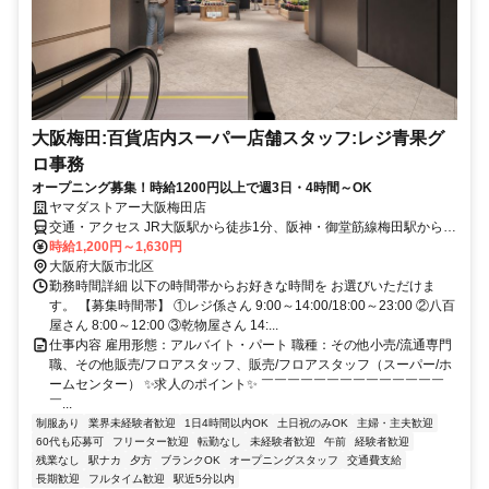
大阪梅田:百貨店内スーパー店舗スタッフ:レジ青果グ
ロ事務
オープニング募集！時給1200円以上で週3日・4時間～OK
ヤマダストアー大阪梅田店
交通・アクセス JR大阪駅から徒歩1分、阪神・御堂筋線梅田駅から徒
歩2分
時給1,200円～1,630円
大阪府大阪市北区
勤務時間詳細 以下の時間帯からお好きな時間を お選びいただけま
す。 【募集時間帯】 ①レジ係さん 9:00～14:00/18:00～23:00 ②八百
屋さん 8:00～12:00 ③乾物屋さん 14:...
仕事内容 雇用形態：アルバイト・パート 職種：その他小売/流通専門
職、その他販売/フロアスタッフ、販売/フロアスタッフ（スーパー/ホ
ームセンター） ✨求人のポイント✨ ￣￣￣￣￣￣￣￣￣￣￣￣￣￣
￣...
制服あり
業界未経験者歓迎
1日4時間以内OK
土日祝のみOK
主婦・主夫歓迎
60代も応募可
フリーター歓迎
転勤なし
未経験者歓迎
午前
経験者歓迎
残業なし
駅ナカ
夕方
ブランクOK
オープニングスタッフ
交通費支給
長期歓迎
フルタイム歓迎
駅近5分以内