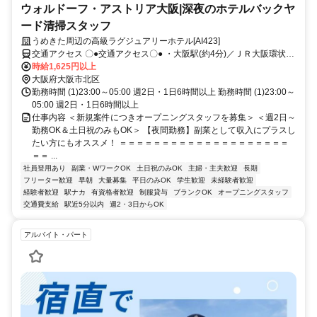
ウォルドーフ・アストリア大阪|深夜のホテルバックヤ
ード清掃スタッフ
うめきた周辺の高級ラグジュアリーホテル[AI423]
交通アクセス 〇●交通アクセス〇● ・大阪駅(約4分)／ＪＲ大阪環状線
うめきた地下口 ・西梅田駅(約9分)／OsakaMetro四つ橋線 5番口 ・梅
時給1,625円以上
田駅(約9分)／OsakaMetro御堂筋線 5番口 ※JR大阪環状線/JR神戸
大阪府大阪市北区
線/JR京都線/JR宝塚線沿線からアクセス便利 福島駅/尼崎駅/西宮駅/新
勤務時間 (1)23:00～05:00 週2日・1日6時間以上 勤務時間 (1)23:00～
大阪駅から乗換少なめです。
05:00 週2日・1日6時間以上
仕事内容 ＜新規案件につきオープニングスタッフを募集＞ ＜週2日～
勤務OK＆土日祝のみもOK＞ 【夜間勤務】副業として収入にプラスし
たい方にもオススメ！ ＝＝＝＝＝＝＝＝＝＝＝＝＝＝＝＝＝＝＝＝
＝＝ ...
社員登用あり
副業・WワークOK
土日祝のみOK
主婦・主夫歓迎
長期
フリーター歓迎
早朝
大量募集
平日のみOK
学生歓迎
未経験者歓迎
経験者歓迎
駅ナカ
有資格者歓迎
制服貸与
ブランクOK
オープニングスタッフ
交通費支給
駅近5分以内
週2・3日からOK
アルバイト・パート