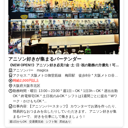
アニソン好きが集まるバーテンダー
《NEW OPEN!!》アニソン好き必見!!金･土･日･祝の勤務の方優先！可愛
さ満点の店内！
アニソンバー magica
アクセス: * 大阪メトロ御堂筋線 梅田駅 徒歩8分 * 大阪メトロ谷町
線 東梅田駅 徒歩9分 * 大阪環状線 大阪駅 徒歩10分
時給2,000円以上
大阪府大阪市北区
勤務時間・曜日: 13:00～23:00 * 週1日～OK * 1日3h～OK * 遅出出勤
OK * 終電帰宅OK * 土日祝のみOK * シフトは1週間ごとに提出 * Wワ
ーク・かけもちOK *...
仕事内容: 【アニソンバースタッフ】 カウンターでお酒を作ったり、
簡易的なおつまみを出したりしていただきます。 アニソン好きが集
まるバーで、 好きを仕事にして働きましょう！
週1日からOK
交通費支給
シフト制
昇給あり