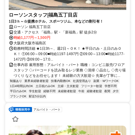
ローソンスタッフ|福島五丁目店
1日3ｈ～☆提携ホテル、スポーツジム、本などの割引有！
ローソン 福島五丁目店
交通・アクセス 「福島」駅・「新福島」駅 徒歩2分
時給1,177円～1,500円
大阪府大阪市福島区
勤務時間詳細 ★1日3h～、週2日～ＯＫ！ ★平日のみ・土日のみＯ
Ｋ！ ①06:00～09:00■時給1197-1497円 ②09:00～13:00■時給1177-
1472円 ③09:00～17:0...
仕事内容 雇用形態：アルバイト・パート 職種：コンビニ販売/フロア
スタッフ ◇バーコードを読み取るレジ業務 ◇清掃 ◇品出し ◇売り場
づくり などをお任せします！ 未経験の方大歓迎☆ 先輩が丁寧に...
制服あり
業界未経験者歓迎
扶養内勤務OK
社員登用あり
副業・WワークOK
1日4時間以内OK
土日祝のみOK
主婦・主夫歓迎
フリーター歓迎
学歴不問
平日のみOK
学生歓迎
経験不問
未経験者歓迎
午前
経験者歓迎
夜間
夕方
ブランクOK
駅近5分以内
アルバイト・パート