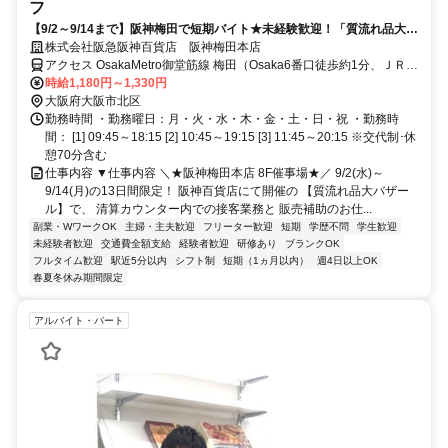
フ
【9/2～9/14まで】阪神梅田で短期バイト★未経験歓迎！「質流れ品大バ
ザール」のスタッフ募集♪
株式会社阪急阪神百貨店 阪神梅田本店
アクセス OsakaMetro御堂筋線 梅田（Osaka6番口徒歩約1分、ＪＲ大
阪環状線 大阪御堂筋南口徒歩約4分、ＪＲ東海道本線 大阪御堂筋南口
時給1,180円～1,330円
徒歩約4分
大阪府大阪市北区
勤務時間 ・勤務曜日：月・火・水・木・金・土・日・祝 ・勤務時
間： [1] 09:45～18:15 [2] 10:45～19:15 [3] 11:45～20:15 ※交代制･休
憩70分含む
仕事内容 ▼仕事内容 ＼★阪神梅田本店 8F催事場★／ 9/2(水)～
9/14(月)の13日間限定！ 阪神百貨店にて開催の 【質流れ品大バザー
ル】で、 清算カウンター内での接客業務と 販売補助のお仕...
副業・WワークOK
主婦・主夫歓迎
フリーター歓迎
短期
学歴不問
学生歓迎
未経験者歓迎
交通費全額支給
経験者歓迎
研修あり
ブランクOK
フルタイム歓迎
駅近5分以内
シフト制
短期（1ヵ月以内）
週4日以上OK
春夏冬休み期間限定
アルバイト・パート