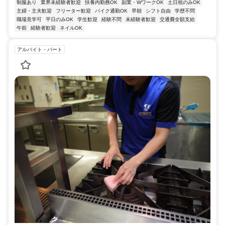
制服あり
業界未経験者歓迎
扶養内勤務OK
副業・WワークOK
土日祝のみOK
主婦・主夫歓迎
フリーター歓迎
バイク通勤OK
早朝
シフト自由
学歴不問
職場見学可
平日のみOK
学生歓迎
経験不問
未経験者歓迎
交通費全額支給
午前
経験者歓迎
ネイルOK
アルバイト・パート