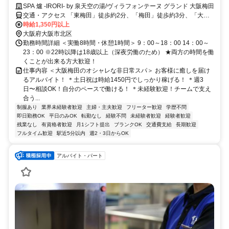
SPA 爐 -IRORI- by 泉天空の湯/ヴィラフォンテーヌ グランド 大阪梅田
交通・アクセス 「東梅田」徒歩約2分、「梅田」徒歩約3分、「大阪
梅田」徒歩約4分
時給1,350円以上
大阪府大阪市北区
勤務時間詳細 ＜実働8時間・休憩1時間＞ 9：00～18：00 14：00～
23：00 ※22時以降は18歳以上（深夜労働のため） ★両方の時間を働
くことが出来る方大歓迎！
仕事内容 ＜大阪梅田のオシャレな非日常スパ＞ お客様に癒しを届け
るアルバイト！ ＊土日祝は時給1450円でしっかり稼げる！ ＊週3
日〜相談OK！自分のペースで働ける！ ＊未経験歓迎！チームで支え
合う...
制服あり
業界未経験者歓迎
主婦・主夫歓迎
フリーター歓迎
学歴不問
即日勤務OK
平日のみOK
転勤なし
経験不問
未経験者歓迎
経験者歓迎
残業なし
有資格者歓迎
月1シフト提出
ブランクOK
交通費支給
長期歓迎
フルタイム歓迎
駅近5分以内
週2・3日からOK
アルバイト・パート