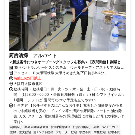
厨房清掃 アルバイト
＜新規案件につきオープニングスタッフを募集＞【夜間勤務】副業とし
て収入にプラスしたい方にもオススメ！高級ホテルを裏方で支えるお仕
(株)セントラルサービスシステム ウォルドーフ・アストリア大阪
事◎
【AI423】
アクセス ＪＲ大阪環状線 大阪うめきた地下口徒歩約4分、
OsakaMetro四つ橋線 西梅田5番口徒歩約9分、OsakaMetro御堂筋線
時給1,625円以上
梅田（Osaka5番口徒歩約9分
大阪府大阪市北区
勤務時間 ・勤務曜日：月・火・水・木・金・土・日・祝 ・勤務時
間： [1] 23:00～05:00 ・最低勤務日数（週）：3日 シフトサイクル：
1週間 ・シフトは1週間毎なので 予定も立てやすい...
仕事内容 【お任せするのはこんなお仕事】充実した研修制度がある
ので未経験者も安心！ ドレイン等の清掃や床掃除､フードの 油分除
去､ガス･スチーム･電気機器等の 調理機器に付着した汚れの掃除｡ 作
業はシ...
制服あり
業界未経験者歓迎
扶養内勤務OK
社員登用あり
副業・WワークOK
主婦・主夫歓迎
週1シフト提出
フリーター歓迎
学歴不問
学生歓迎
経験不問