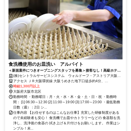
食洗機使用のお皿洗い アルバイト
＜新規案件につきオープニングスタッフを募集＞接客なし！高級ホテル
を裏方で支えるお仕事です◎
(株)セントラルサービスシステム ウォルドーフ・アストリア大阪
【AA423】
アクセス ＪＲ大阪環状線 大阪うめきた地下口徒歩約4分、
OsakaMetro四つ橋線 西梅田5番口徒歩約9分、OsakaMetro御堂筋線
時給1,300円以上
梅田（Osaka5番口徒歩約9分
大阪府大阪市北区
勤務時間 ・勤務曜日：月・火・水・木・金・土・日・祝 ・勤務時
間： [1] 06:30～12:30 [2] 11:00～19:00 [3] 17:00～23:00 ・最低勤務
日数（週）：2日 シ...
仕事内容 【お任せするのはこんなお仕事】充実した研修制度がある
ので未経験者も安心！ 食洗機でお皿やカトラリーなどの 食器類を洗
浄し、洗浄後の食器の 拭き上げ＆片付けをお願いします。 作業はシ
ンプル！未...