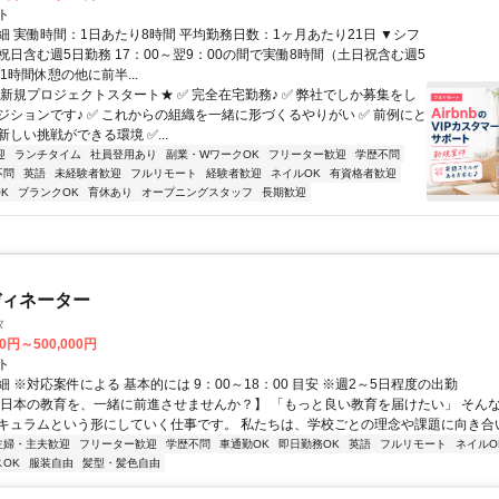
ト
細 実働時間：1日あたり8時間 平均勤務日数：1ヶ月あたり21日 ▼シフ
祝日含む週5日勤務 17：00～翌9：00の間で実働8時間（土日祝含む週5
1時間休憩の他に前半...
★新規プロジェクトスタート★ ✅ 完全在宅勤務♪ ✅ 弊社でしか募集をし
ジションです♪ ✅ これからの組織を一緒に形づくるやりがい ✅ 前例にと
しい挑戦ができる環境 ✅...
迎
ランチタイム
社員登用あり
副業・WワークOK
フリーター歓迎
学歴不問
不問
英語
未経験者歓迎
フルリモート
経験者歓迎
ネイルOK
有資格者歓迎
K
ブランクOK
育休あり
オープニングスタッフ
長期歓迎
ディネーター
タ
00円～500,000円
ト
 ※対応案件による 基本的には 9：00～18：00 目安 ※週2～5日程度の出勤
【日本の教育を、一緒に前進させませんか？】 「もっと良い教育を届けたい」 そん
キュラムという形にしていく仕事です。 私たちは、学校ごとの理念や課題に向き合いな
主婦・主夫歓迎
フリーター歓迎
学歴不問
車通勤OK
即日勤務OK
英語
フルリモート
ネイルO
OK
服装自由
髪型・髪色自由