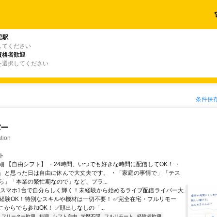
里駅
してください
資格者歓迎
を選択してください
条件保
バー
tion
ト
細 【自由シフト】 ・24時間、いつでも好きな時間に配信してOK！ ・
」と思った日は自由に休んで大丈夫です。 ・「家庭の事情で」「テス
ら」「本業の繁忙期なので」など、プラ...
＼スマホ1台で自分らしく輝く！未経験から始めるライブ配信ライバー大
未経験OK！特別なスキルや機材は一切不要！ ✅完全在宅・フルリモー
からでも参加OK！ ✅顔出しなしの「...
フリーター歓迎
短期
シフト自由
学歴不問
フルリモート
経験者歓迎