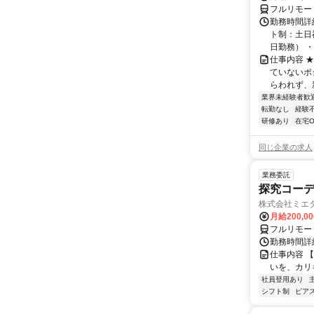
フルリモー
勤務時間詳
ト制：土日
日勤務） ・
仕事内容 
ていないポ
らわれず、新
業界未経験者歓
転勤なし
経験
研修あり
在宅O
同じ企業の求人
業務委託
探究コー
株式会社ミエ
月給200,0
フルリモー
勤務時間詳細
仕事内容 
いを、カリ
社員登用あり
シフト制
ピアス