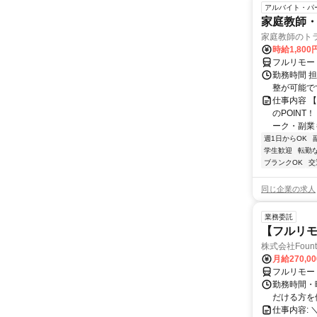
アルバイト・パ
家庭教師・
家庭教師のト
時給1,800
フルリモー
勤務時間 
整が可能で
仕事内容 
のPOINT
ーク・副業も
週1日からOK
学生歓迎
転勤
ブランクOK
交
同じ企業の求人
業務委託
【フルリモ
株式会社Fount
月給270,0
フルリモー
勤務時間・
だける方を
仕事内容: