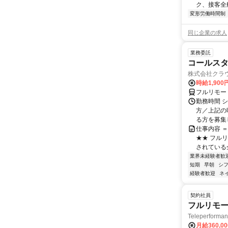
ク、接客全
変形労働時間制
同じ企業の求人
業務委託
コールスタ
株式会社クラ
時給1,90
フルリモー
勤務時間 シ
方／上記の
る方を募集し
仕事内容 
★★ フル
されている
業界未経験者歓
短期
早朝
シ
経験者歓迎
ネ
契約社員
フルリモー
Teleperform
月給360,0