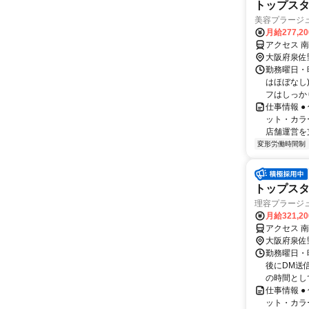
トップスタ
美容プラージ
月給277,2
アクセス 
大阪府泉佐
勤務曜日・時
はほぼなし
フはしっかり
仕事情報 
ット・カラ
店舗運営を
変形労働時間制
トップスタ
理容プラージ
月給321,2
アクセス 
大阪府泉佐
勤務曜日・時
後にDM送
の時間とし
仕事情報 
ット・カラ