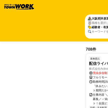
大阪府
井原
職種を選択
経験者・有
キーワード
708件
業務委託
配信ライ
株式会社Activa
完全歩合制
フルリモー
勤務時間詳
「休みたい
ト期間だか
仕事内容 
募集／ ✅
ト！全国どこ
主婦・主夫歓迎