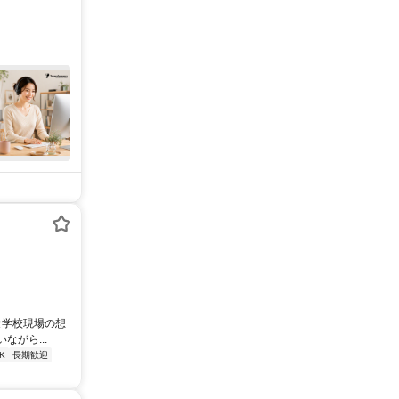
な学校現場の想
がら...
K
長期歓迎