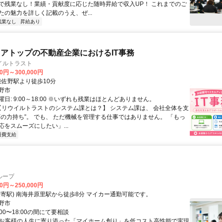
で残業なし！業績・貢献度に応じた随時昇給で収入UP！ これまでのご
たの魅力を詳しく記載のうえ、ぜ...
残業なし
昇給あり
アトップの不動産企業におけるIT事務
イルトラスト
00円～300,000円
クセス: 泉佐野駅より徒歩10分
野市
日: 9:00～18:00 ※いずれも残業はほとんどありません。
 【リウイルトラストのシステム課とは？】 システム課は、 会社全体を支
下の力持ち”。 でも、 ただ機械を管理する仕事ではありません。 「もっ
応をスムーズにしたい」...
通費支給
ループ
00円～250,000円
最寄駅) 南海井原里駅から徒歩8分 マイカー通勤可能です。
野市
:00〜18:00の間にて要相談
1.お客様の人生に寄り添った「マイホーム創り」を低コスト高性能で実現