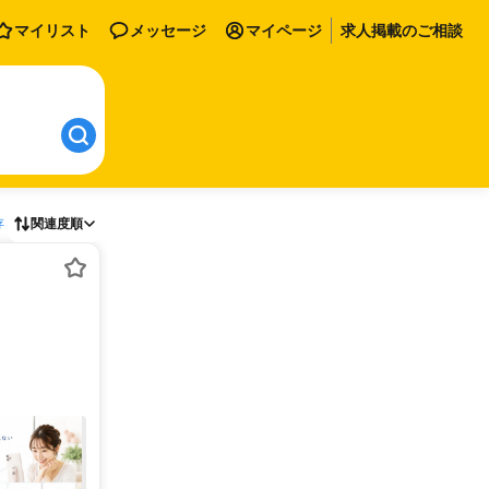
マイリスト
メッセージ
マイページ
求人掲載のご相談
存
関連度順