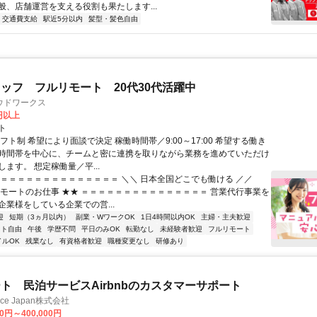
般、店舗運営を支える役割も果たします...
交通費支給
駅近5分以内
髪型・髪色自由
ッフ フルリモート 20代30代活躍中
ウドワークス
0円以上
ト
フト制 希望により面談で決定 稼働時間帯／9:00～17:00 希望する働き
時間帯を中心に、チームと密に連携を取りながら業務を進めていただけ
ます。 想定稼働量／平...
＝＝＝＝＝＝＝＝＝＝＝＝＝＝＝ ＼＼ 日本全国どこでも働ける ／／
リモートのお仕事 ★★ ＝＝＝＝＝＝＝＝＝＝＝＝＝＝＝ 営業代行事業を
企業様をしている企業での営...
迎
短期（3ヵ月以内）
副業・WワークOK
1日4時間以内OK
主婦・主夫歓迎
フト自由
午後
学歴不問
平日のみOK
転勤なし
未経験者歓迎
フルリモート
イルOK
残業なし
有資格者歓迎
職種変更なし
研修あり
ト 民泊サービスAirbnbのカスタマーサポート
ance Japan株式会社
00円～400,000円