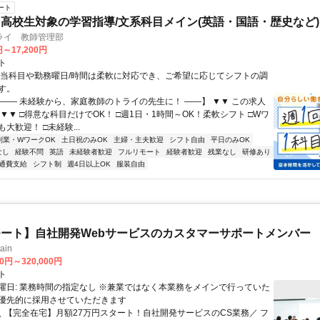
ート
高校生対象の学習指導/文系科目メイン(英語・国語・歴史など)
ライ 教師管理部
円～17,200円
ト
担当科目や勤務曜日/時間は柔軟に対応でき、ご希望に応じてシフトの調
す。
【―― 未経験から、家庭教師のトライの先生に！ ――】 ▼▼ この求人
！ ▼▼ □得意な科目だけでOK！ □週1日・1時間～OK！柔軟シフト □Wワ
大歓迎！ □未経験...
副業・WワークOK
土日祝のみOK
主婦・主夫歓迎
シフト自由
平日のみOK
なし
経験不問
英語
未経験者歓迎
フルリモート
経験者歓迎
残業なし
研修あり
通費支給
シフト制
週4日以上OK
服装自由
ート】自社開発Webサービスのカスタマーサポートメンバー
ain
00円～320,000円
ト
曜日: 業務時間の指定なし ※兼業ではなく本業務をメインで行っていた
優先的に採用させていただきます
 ＼ 【完全在宅】月額27万円スタート！自社開発サービスのCS業務／ フ