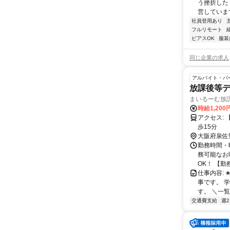
う挫折したく
営しています
社員登用あり
フルリモート
ピアスOK
服装
同じ企業の求人
アルバイト・パ
放課後等
まいるーむ放
時給1,200
アクセス: 【交通アクセス】 南海本線/泉佐野駅 徒歩15分 南海本線/井原里駅より徒
歩15分
大阪府泉佐
勤務時間・曜日
務可能なお
OK！ 【勤務.
仕事内容:
事です。 
す。 ＼一覧
交通費支給
週