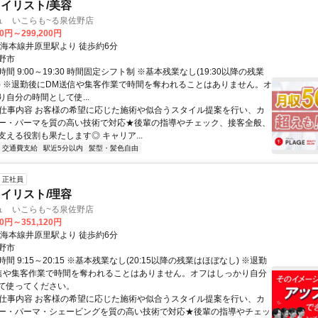
イリスト/美容
ュ いこらも~る泉佐野店
00円～299,200円
南海本線井原里駅より 徒歩約6分
野市
間 9:00～19:30 時間固定シフト制 ※基本残業なし(19:30以降の残業
) ※退勤後にDM送信や集客作業で時間を奪われることはありません。オ
自分の時間として使...
● 仕事内容 お客様の希望に応じた施術や似合うスタイル提案を行い、カ
ー・パーマを質の高い技術で対応★後輩の指導やチェック、接客全般、
支える役割も果たします◎ キャリア...
交通費支給
駅近5分以内
髪型・髪色自由
正社員
イリスト/理容
ュ いこらも~る泉佐野店
00円～351,120円
南海本線井原里駅より 徒歩約6分
野市
間 9:15～20:15 ※基本残業なし(20:15以降の残業はほぼなし) ※退勤
信や集客作業で時間を奪われることはありません。オフはしっかり自分
て使ってください。
● 仕事内容 お客様の希望に応じた施術や似合うスタイル提案を行い、カ
ー・パーマ・シェービングを質の高い技術で対応★後輩の指導やチェッ