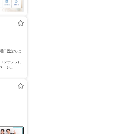
。曜日固定では
像コンテンツに
ジ...