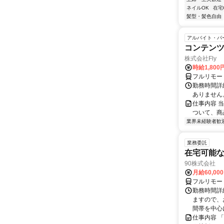
ネイルOK
在宅
髪型・髪色自由
アルバイト・パ
コンテン
株式会社Fly
時給1,800
フルリモー
勤務時間詳細
ありません
仕事内容 
ついて、商
業界未経験者歓
業務委託
在宅可能
90株式会社
月給60,00
フルリモー
勤務時間詳
ますので、お
間帯を中心に
仕事内容 