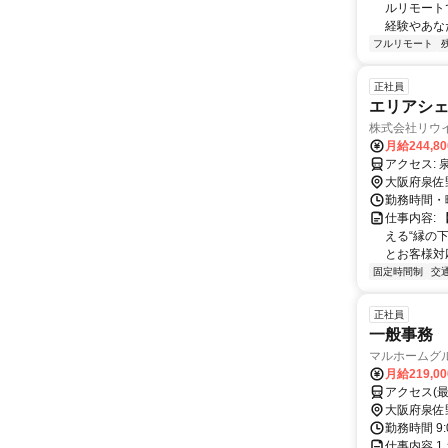
ルリモート
経験やあな
フルリモート
正社員
エリアシェ
株式会社リウ
月給244,8
ア
大阪府泉佐
勤務時間・曜
仕事内容:
える“縁の
とお客様対
固定時間制
交
正社員
一般事務
マルホームグ
月給219,0
アクセス(
大阪府泉佐
勤務時間 9
仕事内容 