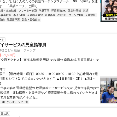
ない”と願う人のための英語コーチングスクール 「90 English」を運
。 「英語コーチ」と聞く...
主婦・主夫歓迎
フリーター歓迎
学歴不問
即日勤務OK
固定時間制
英語
経験者歓迎
ネイルOK
有資格者歓迎
研修あり
在宅OK
ブランクOK
長期歓迎
自由
履歴書不要
髪型・髪色自由
ート
デイサービスの児童指導員
課後こども教室 ジャンプ
円～1,800円
野市
: 【勤務時間・曜日】 09:30～19:00 09:00～18:30 上記時間内で勤
時間をシフト制でご提出いただきます^^ ▲1日3時間～OK！ ▲週2～
..
 ✬仕事内容✬ 運動特化型の 放課後等デイサービスでの 児童指導員のお仕
学習指導・運動指導・支援学習など 療育活動全般に携わっていただきま
で見る業務内容／ 子ども...
2・3日からOK
シフト制
正社員