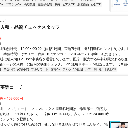
OK
ブランクOK
長期歓迎
完全歩合制
単発
ピアスOK
服装自由
ひげOK
ート
ツ入稿・品質チェックスタッフ
円
ト
 勤務時間：12:00〜20:00（休憩1時間、実働7時間） 週5日勤務のシフト制です
。 業務時間中はカメラ・音声ONでオンラインMTGルームに参加いただきます。 ...
当社は成人向けVTuber事務所を運営しています。配信・販売する年齢制限のある映
品ページの入稿、配信前の映像チェック、SNS運用サポートを担当します。 【商品ペー
迎
学歴不問
経験不問
フルリモート
在宅OK
フルタイム歓迎
シフト制
週4日以上OK
な英語コーチ
0円～405,000円
ト
細 ・フルリモート・フルフレックス ※勤務時間はご希望第一で調整し
気軽にご相談ください。 ・朝6:00〜10:00頃、夕方17:00〜24:00の時
レッスンを提供して...
「せっかく身につけた英語力、使わないまま眠らせていませんか？」 “も