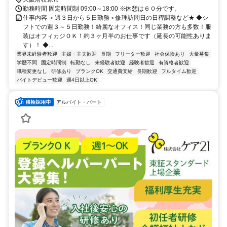
勤務時間 固定時間制 09:00～18:00 ※休憩は６０分です。
仕事内容 ＜週３日から５日勤務＞修理訪問日の日程調整など★ ◆シ
フトでの週３～５日勤務！綺麗なオフィス！同じ業務の方も多数！服
装はオフィカジＯＫ！約３ヶ月半のお仕事です（延長の可能性ありま
す）！ ◆...
業界未経験者歓迎
主婦・主夫歓迎
長期
フリーター歓迎
社会保険あり
大量募集
学歴不問
固定時間制
転勤なし
未経験者歓迎
経験者歓迎
有資格者歓迎
職種変更なし
研修あり
ブランクOK
交通費支給
長期歓迎
フルタイム歓迎
バイトデビュー歓迎
週4日以上OK
アルバイト・パート