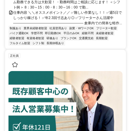
ム勤務できる方は大歓迎！ ・勤務時間はご相談に応じます！ ＜シフ
ト例＞ 8：30～15：00・8：30～16：00 で勤...
仕事内容 ＼＼オススメポイント／／ ✅難しい作業なし！！ ✅週5日で
しっかり稼げる！ ✅年2.3回寸志あり◎ ✅フリーターさん活躍中
―――――――――――――――――――― 倉庫内での簡単な軽作...
制服あり
業界未経験者歓迎
社員登用あり
副業・WワークOK
フリーター歓迎
バイク通勤OK
学歴不問
即日勤務OK
平日のみOK
経験不問
未経験者歓迎
経験者歓迎
有資格者歓迎
研修あり
ブランクOK
交通費支給
長期歓迎
フルタイム歓迎
シフト制
長期休暇あり
正社員