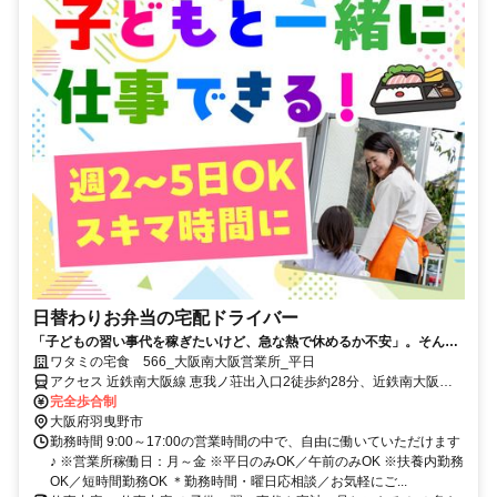
日替わりお弁当の宅配ドライバー
「子どもの習い事代を稼ぎたいけど、急な熱で休めるか不安」。そんな
悩みに寄り添う環境があります。週2～5日の勤務で、午前中のみも可
ワタミの宅食 566_大阪南大阪営業所_平日
能。子連れ配達もでき、お弁当半額の社割も魅力です。
アクセス 近鉄南大阪線 恵我ノ荘出入口2徒歩約28分、近鉄南大阪線
高鷲南口徒歩約35分、近鉄南大阪線 河内松原出入口1徒歩約44分
完全歩合制
大阪府羽曳野市
勤務時間 9:00～17:00の営業時間の中で、自由に働いていただけます
♪ ※営業所稼働日：月～金 ※平日のみOK／午前のみOK ※扶養内勤務
OK／短時間勤務OK ＊勤務時間・曜日応相談／お気軽にご...