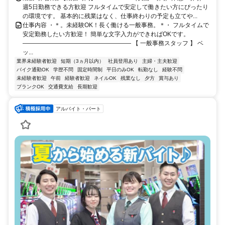
週5日勤務できる方歓迎 フルタイムで安定して働きたい方にぴったり
の環境です。 基本的に残業はなく、仕事終わりの予定も立てや...
仕事内容 ・＊。未経験OK！長く働ける一般事務。＊・ フルタイムで
安定勤務したい方歓迎！ 簡単な文字入力ができればOKです。
―――――――――――――――――― 【 一般事務スタッフ 】 ベ
ッ...
業界未経験者歓迎
短期（3ヵ月以内）
社員登用あり
主婦・主夫歓迎
バイク通勤OK
学歴不問
固定時間制
平日のみOK
転勤なし
経験不問
未経験者歓迎
午前
経験者歓迎
ネイルOK
残業なし
夕方
賞与あり
ブランクOK
交通費支給
長期歓迎
アルバイト・パート