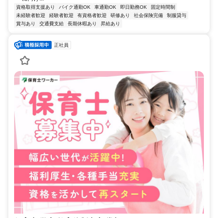
資格取得支援あり
バイク通勤OK
車通勤OK
即日勤務OK
固定時間制
未経験者歓迎
経験者歓迎
有資格者歓迎
研修あり
社会保険完備
制服貸与
賞与あり
交通費支給
長期休暇あり
昇給あり
正社員