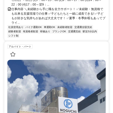
り21日 〜 22日 (1)7：00～15：00 (2)9：00～17：00 (3)14：00～
22：00 (4)17：00～翌9：...
仕事内容 ＼未経験から手に職を全力サポート！ ✅未経験・無資格で
も出来る支援現場での仕事 ✅子どもたちと一緒に成長できる! ✅子ど
もが好きな気持ちがあれば大丈夫です！ ✅夏季・冬季休暇もあってプ
ライ...
社員登用あり
バイク通勤OK
車通勤OK
未経験者歓迎
交通費全額支給
経験者歓迎
有資格者歓迎
研修あり
ブランクOK
交通費支給
駅近5分以内
シフト制
アルバイト・パート