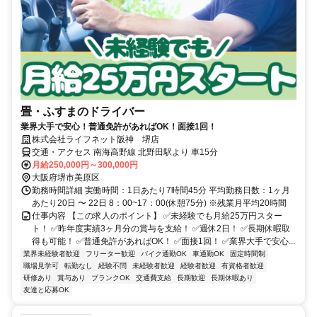
畳・ふすまのドライバー
業界大手で安心！普通免許があればOK！面接1回！
株式会社ライフネット阪神 堺店
交通・アクセス 南海高野線 北野田駅より 車15分
月給250,000円～300,000円
大阪府堺市美原区
勤務時間詳細 実働時間：1日あたり7時間45分 平均勤務日数：1ヶ月
あたり20日 〜 22日 8：00~17：00(休憩75分) ※残業月平均20時間
仕事内容 【この求人のポイント】 ✅未経験でも月給25万円スター
ト！ ✅昨年度実績3ヶ月分の賞与を支給！ ✅週休2日！ ✅長期休暇取
得も可能！ ✅普通免許があればOK！ ✅面接1回！ ✅業界大手で安心...
業界未経験者歓迎
フリーター歓迎
バイク通勤OK
車通勤OK
固定時間制
職場見学可
転勤なし
経験不問
未経験者歓迎
経験者歓迎
有資格者歓迎
研修あり
賞与あり
ブランクOK
交通費支給
長期歓迎
長期休暇あり
友達と応募OK