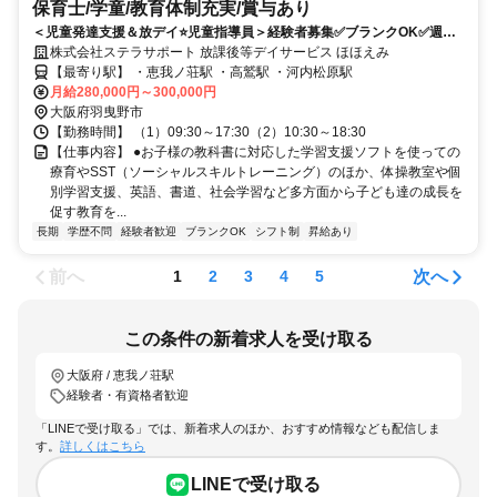
保育士/学童/教育体制充実/賞与あり
＜児童発達支援＆放デイ⭐児童指導員＞経験者募集✅ブランクOK✅週休2
日制✅残業なし✅療育にご興味ある方必見です✨
株式会社ステラサポート 放課後等デイサービス ほほえみ
【最寄り駅】 ・恵我ノ荘駅 ・高鷲駅 ・河内松原駅
月給280,000円～300,000円
大阪府羽曳野市
【勤務時間】 （1）09:30～17:30（2）10:30～18:30
【仕事内容】 ●お子様の教科書に対応した学習支援ソフトを使っての
療育やSST（ソーシャルスキルトレーニング）のほか、体操教室や個
別学習支援、英語、書道、社会学習など多方面から子ども達の成長を
促す教育を...
長期
学歴不問
経験者歓迎
ブランクOK
シフト制
昇給あり
前へ
次へ
1
2
3
4
5
この条件の新着求人を受け取る
大阪府 / 恵我ノ荘駅
経験者・有資格者歓迎
「LINEで受け取る」では、新着求人のほか、おすすめ情報なども配信しま
す。
詳しくはこちら
LINEで受け取る