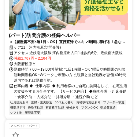
(パート)訪問介護の登録ヘルパー
＜【履歴書不要×週1日～OK】直行直帰でスキマ時間に稼げる！急なキ
ャンセルも手当有！定年無し！＞★履歴書の準備不要★未経験者OK！働
ケア21 河内松原(訪問介護)
きやすいシフト制！急なキャンセルが発生した場合でも手当で給与を補
アクセス 近鉄南大阪線 河内松原出入口1徒歩約6分、近鉄南大阪線 高
償！
見ノ里徒歩約18分、近鉄南大阪線 恵我ノ荘出入口2徒歩約20分 近鉄
時給1,707円～2,104円
南大阪線「河内松原」駅から徒歩約10分
大阪府松原市
勤務時間 7:00～19:00(希望制) *1日1時間～OK *曜日や時間帯の相談,
短時間勤務OK *Wワークご希望の方で,現職と当社勤務が 計週40時間
以内であれば勤務可能。
仕事内容 ◆- 仕事内容 -◆ 利用者様のご自宅に訪問をして、 在宅生活
の支援をするお仕事です。 【サービス内容】 ◆身体介護 ・起床介助
・食事介助 ・入浴介助 ・排泄介助 ・通院介助 など ...
社員登用あり
主婦・主夫歓迎
60代も応募可
資格取得支援あり
フリーター歓迎
職場見学可
経験者歓迎
有資格者歓迎
研修あり
ブランクOK
交通費支給
シフト制
履歴書不要
アルバイト・パート