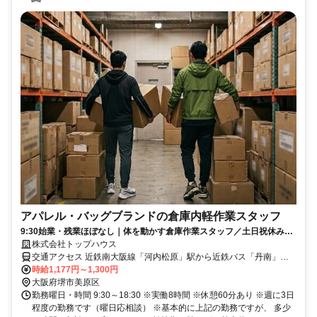
アパレル・バッグブランドの倉庫内軽作業スタッフ
9:30始業・残業ほぼなし｜体を動かす倉庫作業スタッフ／土日祝休み／
福利厚生充実！／週に3日でOK♪
株式会社トップハウス
交通アクセス 近鉄南大阪線「河内松原」駅から近鉄バス「丹南」停
下車、徒歩10分 ※自宅や最寄り駅から自転車で通勤しているスタッ
時給1,177円～1,300円
フもいます （車通勤・バイク通勤・自転車通勤には規定により通勤
大阪府堺市美原区
手当支給）
勤務曜日・時間 9:30～18:30 ※実働8時間 ※休憩60分あり ※週に3日
程度の勤務です（曜日応相談） ※基本的に上記の勤務ですが、 多少