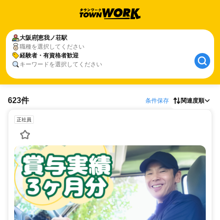
大阪府
恵我ノ荘駅
職種を選択してください
経験者・有資格者歓迎
キーワードを選択してください
623件
条件保存
関連度順
正社員