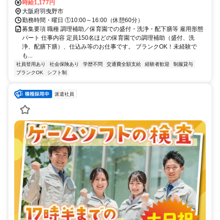
時給1,177円
大阪府羽曳野市
勤務時間・曜日 ①10:00～16:00（休憩60分）
募集要項 職種 調理補助／保育園での盛付・洗浄・配下膳等 雇用形態
パート 仕事内容 定員150名ほどの保育園での調理補助（盛付、洗
浄、配膳下膳）、仕込み等のお仕事です。 ブランクOK！未経験で
も...
社員登用あり
社会保険あり
学歴不問
交通費全額支給
経験者歓迎
制服貸与
ブランクOK
シフト制
派遣社員