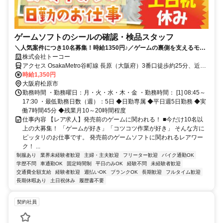
ゲームソフトのシールの確認・検品スタッフ
＼人気案件につき10名募集！時給1350円♪／ゲームの裏側を支えるモク
モク作業！土日祝休みでオフの時間もしっかり◎
株式会社トーコー
アクセス OsakaMetro谷町線 長原（大阪府）3番口徒歩約25分、近鉄
南大阪線 河内松原徒歩約27分、OsakaMetro御堂筋線 北花田1番口徒
時給1,350円
歩約68分 【アクセス】 ・近鉄「河内松原」駅～車7分 ・大阪メトロ
大阪府松原市
「八尾南」駅～車7分 ・阪神高速「大堀IC」～車4分 ※車・バイク通
勤務時間 ・勤務曜日：月・火・水・木・金 ・勤務時間： [1] 08:45～
勤OK
17:30 ・最低勤務日数（週）：5日 ◆日勤専属 ◆平日週5日勤務 ◆実
働7時間45分 ◆残業月10～20時間程度
仕事内容 【レア求人】発売前のゲームに関われる！ ■今だけ10名以
上の大募集！ 「ゲームが好き」「コツコツ作業が好き」 そんな方に
ピッタリのお仕事です。 発売前のゲームソフトに関われるレアワー
ク！ ...
制服あり
業界未経験者歓迎
主婦・主夫歓迎
フリーター歓迎
バイク通勤OK
学歴不問
車通勤OK
固定時間制
平日のみOK
経験不問
未経験者歓迎
交通費全額支給
経験者歓迎
週払いOK
ブランクOK
長期歓迎
フルタイム歓迎
長期休暇あり
土日祝休み
履歴書不要
契約社員