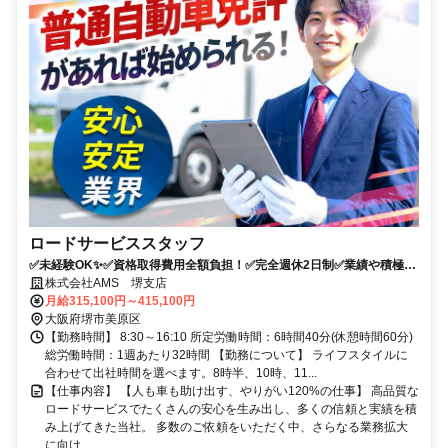
ロードサービススタッフ
✅未経験OK✨✅資格取得費用全額負担！✅完全週休2日制✅業績や積極性
をしっかり評価！
株式会社AMS 堺支店
月給315,100円～415,100円
大阪府堺市美原区
【勤務時間】 8:30～16:10 所定労働時間：6時間40分(休憩時間60分)
総労働時間：1週あたり32時間 【勤務について】 ライフスタイルに
合わせて出社時間を選べます。8時半、10時、11...
【仕事内容】 【人も車も助け出す、やりがい120%の仕事】 高品質な
ロードサービスでたくさんの安心を生み出し、多くの信頼と実績を積
み上げてきた当社。 多数のご依頼をいただく中、さらなる業務拡大
に向け...