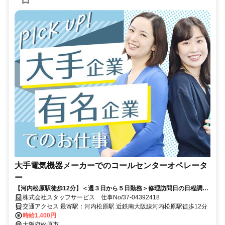
大手電気機器メーカーでのコールセンターオペレータ
ー
【河内松原駅徒歩12分】＜週３日から５日勤務＞修理訪問日の日程調整
など★ 大量募集！
株式会社スタッフサービス 仕事No/37-04392418
交通アクセス 最寄駅：河内松原駅 近鉄南大阪線河内松原駅徒歩12分
時給1,400円
大阪府松原市