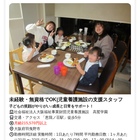
未経験・無資格でOK|児童養護施設の支援スタッフ
子どもの笑顔がやりがい♪成長と日常をサポート！
社会福祉法人大阪福祉事業財団児童養護施設 高鷲学園
交通・アクセス 「恵我ノ荘駅」徒歩5分
月給215,570円以上
大阪府羽曳野市
勤務時間詳細 実働時間：1日あたり7時間 平均勤務日数：1ヶ月あた