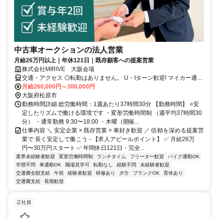
中古車オークションの法人営業
月給26万円以上｜年休121日｜既存顧客への提案営業
株式会社MIRIVE 大阪会場
交通・アクセス ◎転勤はありません。 U・Iターン歓迎! マイカー通勤
OK (駐車場完備)
月給260,000円～300,000円
大阪府松原市
勤務時間詳細 総労働時間：1週あたり37時間30分 【勤務時間】 ⭐安
定したリズムで働ける環境です ・変形労働時間制 （週平均37時間30
分） ・通常勤務 9:30〜18:00 ・木曜（開催...
仕事内容 ＼ 安定企業 × 既存営業 × 車好き歓迎 ／ 信頼を深める提案営
業で 長く安定して働こう - 【求人アピールポイント】 ✅ 月給26万
円〜30万円スタート ✅ 年間休日121日・完全...
業界未経験者歓迎
変形労働時間制
ランチタイム
フリーター歓迎
バイク通勤OK
学歴不問
車通勤OK
職場見学可
転勤なし
経験不問
未経験者歓迎
交通費全額支給
午前
経験者歓迎
研修あり
夕方
ブランクOK
育休あり
交通費支給
長期歓迎
正社員