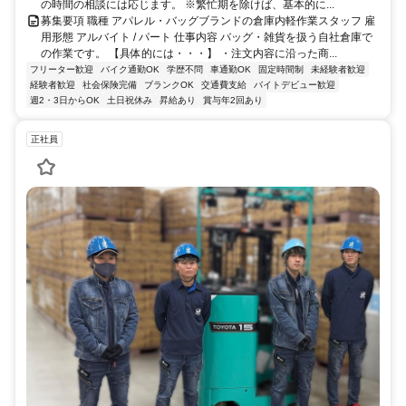
の時間の相談には応じます。 ※繁忙期を除けば、基本的に...
募集要項 職種 アパレル・バッグブランドの倉庫内軽作業スタッフ 雇
用形態 アルバイト / パート 仕事内容 バッグ・雑貨を扱う自社倉庫で
の作業です。 【具体的には・・・】 ・注文内容に沿った商...
フリーター歓迎
バイク通勤OK
学歴不問
車通勤OK
固定時間制
未経験者歓迎
経験者歓迎
社会保険完備
ブランクOK
交通費支給
バイトデビュー歓迎
週2・3日からOK
土日祝休み
昇給あり
賞与年2回あり
正社員