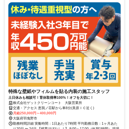
特殊な壁紙やフィルムを貼る内装の施工スタッフ
土日休みも相談可！育休取得率100%！オフを大切に！
株式会社ゲットクリーンコート 大阪営業所
交通・アクセス 恵我ノ荘駅から車8分(美原ＩＣ近く)
月給250,000円～400,000円
大阪府羽曳野市
勤務時間詳細 実働時間：1日あたり7時間 平均勤務日数：1ヶ月あた
り20日 〜 24日 【残業ほぼなし！】 9:00～17:00（休憩1時間） 現場