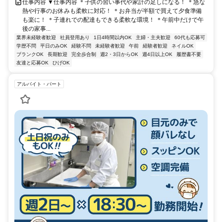
仕事内容 ▼仕事内容 ＊子供の習い事代や家計の足しになる！ ＊急な
熱や行事のお休みも柔軟に対応！ ＊お弁当が半額で買えて夕食準備
も楽に！ ＊子連れでの配達もできる柔軟な環境！ ＊午前中だけで午
後の家事...
業界未経験者歓迎
社員登用あり
1日4時間以内OK
主婦・主夫歓迎
60代も応募可
学歴不問
平日のみOK
経験不問
未経験者歓迎
午前
経験者歓迎
ネイルOK
ブランクOK
長期歓迎
完全歩合制
週2・3日からOK
週4日以上OK
履歴書不要
友達と応募OK
ひげOK
アルバイト・パート