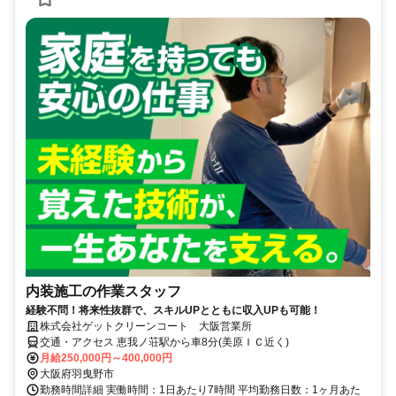
内装施工の作業スタッフ
経験不問！将来性抜群で、スキルUPとともに収入UPも可能！
株式会社ゲットクリーンコート 大阪営業所
交通・アクセス 恵我ノ荘駅から車8分(美原ＩＣ近く)
月給250,000円～400,000円
大阪府羽曳野市
勤務時間詳細 実働時間：1日あたり7時間 平均勤務日数：1ヶ月あた