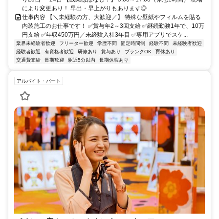
により変更あり！ 早出・早上がりもあります◎ ...
仕事内容 【＼未経験の方、大歓迎／】 特殊な壁紙やフィルムを貼る
内装施工のお仕事です！ ✅賞与年2～3回支給 ✅継続勤務1年で、10万
円支給 ✅年収450万円／未経験入社3年目 ✅専用アプリでスケ...
業界未経験者歓迎
フリーター歓迎
学歴不問
固定時間制
経験不問
未経験者歓迎
経験者歓迎
有資格者歓迎
研修あり
賞与あり
ブランクOK
育休あり
交通費支給
長期歓迎
駅近5分以内
長期休暇あり
アルバイト・パート