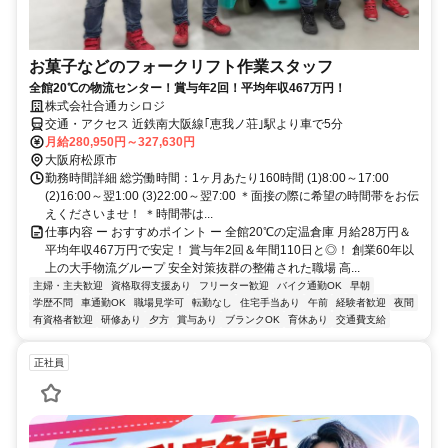
お菓子などのフォークリフト作業スタッフ
全館20℃の物流センター！賞与年2回！平均年収467万円！
株式会社合通カシロジ
交通・アクセス 近鉄南大阪線｢恵我ノ荘｣駅より車で5分
月給280,950円～327,630円
大阪府松原市
勤務時間詳細 総労働時間：1ヶ月あたり160時間 (1)8:00～17:00
(2)16:00～翌1:00 (3)22:00～翌7:00 ＊面接の際に希望の時間帯をお伝
えくださいませ！ ＊時間帯は...
仕事内容 ー おすすめポイント ー 全館20℃の定温倉庫 月給28万円＆
平均年収467万円で安定！ 賞与年2回＆年間110日と◎！ 創業60年以
上の大手物流グループ 安全対策抜群の整備された職場 高...
主婦・主夫歓迎
資格取得支援あり
フリーター歓迎
バイク通勤OK
早朝
学歴不問
車通勤OK
職場見学可
転勤なし
住宅手当あり
午前
経験者歓迎
夜間
有資格者歓迎
研修あり
夕方
賞与あり
ブランクOK
育休あり
交通費支給
正社員