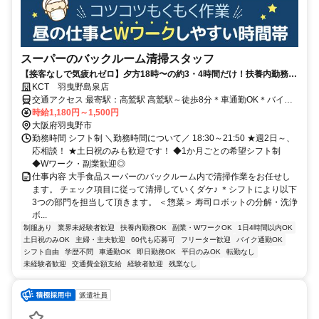
スーパーのバックルーム清掃スタッフ
【接客なしで気疲れゼロ】夕方18時〜の約3・4時間だけ！扶養内勤務
OK/副業・WワークOK！ 週2～の短時間勤務！シフト融通抜群！
KCT 羽曳野島泉店
交通アクセス 最寄駅：高鷲駅 高鷲駅～徒歩8分＊車通勤OK＊バイク
通勤OK
時給1,180円～1,500円
大阪府羽曳野市
勤務時間 シフト制 ＼勤務時間について／ 18:30～21:50 ★週2日～、
応相談！ ★土日祝のみも歓迎です！ ◆1か月ごとの希望シフト制
◆Wワーク・副業歓迎◎
仕事内容 大手食品スーパーのバックルーム内で清掃作業をお任せし
ます。 チェック項目に従って清掃していくダケ♪ ＊シフトにより以下
3つの部門を担当して頂きます。 ＜惣菜＞ 寿司ロボットの分解・洗浄
ボ...
制服あり
業界未経験者歓迎
扶養内勤務OK
副業・WワークOK
1日4時間以内OK
土日祝のみOK
主婦・主夫歓迎
60代も応募可
フリーター歓迎
バイク通勤OK
シフト自由
学歴不問
車通勤OK
即日勤務OK
平日のみOK
転勤なし
未経験者歓迎
交通費全額支給
経験者歓迎
残業なし
派遣社員