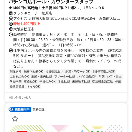
パチンコ店ホール・カウンタースタッフ
★1400円の高時給！土日祝100円UP！週2～、1日3ｈ～ＯＫ
グランキコーナ 松原店
アクセス 近鉄南大阪線 恵我ノ荘出入口1徒歩約18分、近鉄南大阪線
河内松原徒歩約22分 大堀インターより車で5分/【松原インターゴル
時給1,400円以上
フ】様のすぐ隣
大阪府松原市
勤務時間 ・勤務曜日：月・火・水・木・金・土・日・祝 ・勤務時
間： [1] 08:30～23:30 ・最低勤務日数（週）：2日 8：30～23：30の
時間内で応相談。 週2日～、1日3時間～OK...
仕事内容 ホール内の業務全般をお任せ ・お客様のご案内 ・遊技の説
明やサポート、賞品交換対応等 ・商品の陳列・補充 ※重たい箱積み
はありません！ 接客からモクモク作業まで！ 店舗のレイアウト作成
など...
制服あり
扶養内勤務OK
社員登用あり
副業・WワークOK
1日4時間以内OK
土日祝のみOK
主婦・主夫歓迎
フリーター歓迎
バイク通勤OK
早朝
シフト自由
学歴不問
車通勤OK
平日のみOK
学生歓迎
未経験者歓迎
交通費全額支給
午前
経験者歓迎
ネイルOK
同じ企業の求人
業務委託