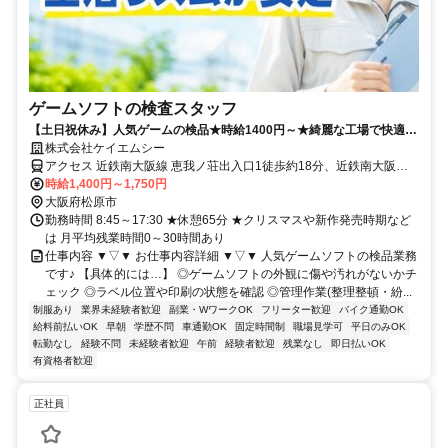
ゲームソフトの検査スタッフ
【土日祝休み】人気ゲームの検品★時給1400円～★綺麗な工場で快適作
業♪鍵付きロッカーあり◎
株式会社ケイエムシー
アクセス 近鉄南大阪線 恵我ノ荘出入口1徒歩約18分、近鉄南大阪線
河内松原徒歩約27分 「恵我ノ荘駅」「河内松原駅」より車6分 ★
時給1,400円～1,750円
車・バイク・自転車通勤OK！
大阪府松原市
勤務時間 8:45～17:30 ★休憩65分 ★クリスマスや新作発売時期など
は 月平均残業時間0～30時間あり
仕事内容 ▼▽▼ お仕事内容詳細 ▼▽▼ 人気ゲームソフトの検品業務
です♪ 【具体的には…】 ◎ゲームソフトの外観に傷や汚れがないかチ
ェック ◎ラベル位置や印刷の状態を確認 ◎管理作業(整理整頓・紛...
制服あり
業界未経験者歓迎
副業・WワークOK
フリーター歓迎
バイク通勤OK
給料前払いOK
早朝
学歴不問
車通勤OK
固定時間制
職場見学可
平日のみOK
転勤なし
経験不問
未経験者歓迎
午前
経験者歓迎
残業なし
即日払いOK
有資格者歓迎
正社員