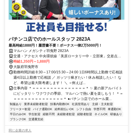
パチンコ店でのホールスタッフ 2823A
最高時給1888円！履歴書不要！ボーナス一律2万5000円！
マルハン メガシティ羽曳野 2823A
交通・アクセス 中央環状線「美原ロータリー中・立部東」交差点す
ぐ、近鉄南大阪線「恵我ノ荘駅」車5分
時給1,350円～1,888円
大阪府羽曳野市
勤務時間詳細 8:30～17:00/15:30～24:00 1日6時間以上勤務で応相談
週4日以上勤務で応相談 ／ ガッツリ稼ぎたい！休み相談したい！ な
ど、希望は最大限考慮します！ ＼ ＜例えば...
仕事内容 ＊＝＝＝＝＝＝＝＝＝＝＝＝＝＝＝＊ ✨ 夏の新アルバイト
にピッタリ ✨ ワクワクの季節、 マルハンで熱い夏を楽しもう！ ＊＝
＝＝＝＝＝＝＝＝＝＝＝＝＝＝＊ ●パチンコ店でのホール業...
制服あり
業界未経験者歓迎
扶養内勤務OK
社員登用あり
主婦・主夫歓迎
フリーター歓迎
バイク通勤OK
給料前払いOK
シフト自由
学歴不問
車通勤OK
平日のみOK
学生歓迎
経験不問
未経験者歓迎
経験者歓迎
ネイルOK
研修あり
ブランクOK
交通費支給
同じ企業の求人