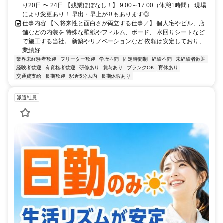
り20日 〜 24日 【残業ほぼなし！】 9:00～17:00（休憩1時間） 現場
により変更あり！ 早出・早上がりもあります◎ ...
仕事内容 【＼将来性と面白さが両立する仕事／】 個人宅やビル、店
舗などの内装を 特殊な壁紙やフィルム、ボード、 水回りシートなど
で施工する当社。 新築やリノベーションなど 依頼は安定しており、
業績好...
業界未経験者歓迎
フリーター歓迎
学歴不問
固定時間制
経験不問
未経験者歓迎
経験者歓迎
有資格者歓迎
研修あり
賞与あり
ブランクOK
育休あり
交通費支給
長期歓迎
駅近5分以内
長期休暇あり
派遣社員