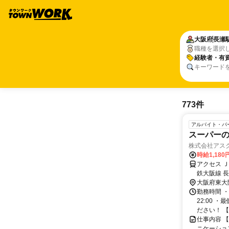
大阪府
長瀬
職種を選択
経験者・有
キーワード
773件
アルバイト・パ
スーパー
株式会社アス
時給1,18
アクセス 
鉄大阪線 
大阪府東大
勤務時間 ・
22:00
ださい！ 【
仕事内容 
ニケーショ