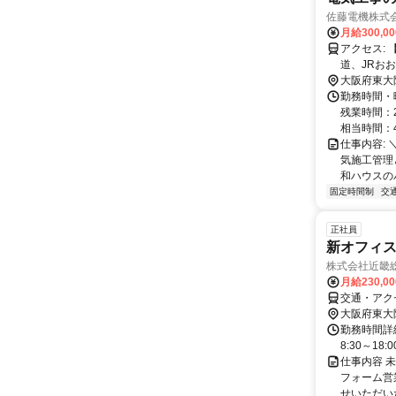
佐藤電機株式
月給300,0
アクセス: 【勤務地】 大阪府東大阪市横沼町2-5-17 アクセス：近鉄大阪線 俊徳
道、JRおお
大阪府東大
勤務時間・曜
残業時間：
相当時間：4
仕事内容:
気施工管理と
和ハウスのパ
固定時間制
交
正社員
新オフィス
株式会社近畿
月給230,0
交通・アク
大阪府東大
勤務時間詳細
8:30～1
仕事内容 
フォーム営
せいただい