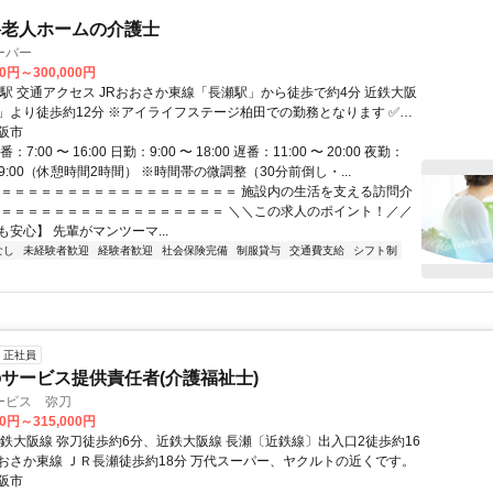
料老人ホームの介護士
ーバー
00円～300,000円
約4分 近鉄大阪
※アイライフステージ柏田での勤務となります ✅交
阪市
費支給 ✅駅近5分以内
7:00 〜 16:00 日勤：9:00 〜 18:00 遅番：11:00 〜 20:00 夜勤：
〜 翌9:00（休憩時間2時間） ※時間帯の微調整（30分前倒し・...
＝＝＝＝＝＝＝＝＝＝＝＝＝＝＝＝＝＝＝ 施設内の生活を支える訪問介
＝＝＝＝＝＝＝＝＝＝＝＝＝＝＝＝＝＝ ＼＼この求人のポイント！／／
安心】 先輩がマンツーマ...
なし
未経験者歓迎
経験者歓迎
社会保険完備
制服貸与
交通費支給
シフト制
正社員
サービス提供責任者(介護福祉士)
ービス 弥刀
00円～315,000円
近鉄大阪線 弥刀徒歩約6分、近鉄大阪線 長瀬〔近鉄線〕出入口2徒歩約16
おさか東線 ＪＲ長瀬徒歩約18分 万代スーパー、ヤクルトの近くです。
阪市