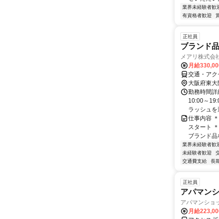
業界未経験者歓
有資格者歓迎
正社員
ブランド
メアリ株式会
月給330,0
交通・アク
大阪府東大
勤務時間詳細
10:00～
ラッシュを避
仕事内容 
スタート 
ブランド品な
業界未経験者歓
未経験者歓迎
交通費支給
長
正社員
アパマン
アパマンショ
月給223,0