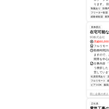
ります。 目
制服あり
扶養
フリーター歓迎
経験者歓迎
夜
業務委託
在宅可能
90株式会社
月給60,00
フルリモー
勤務時間詳
ますので、お
間帯を中心に
仕事内容 
う挫折したく
営しています
社員登用あり
フルリモート
ピアスOK
服装
同じ企業の求人
正社員
電気工事