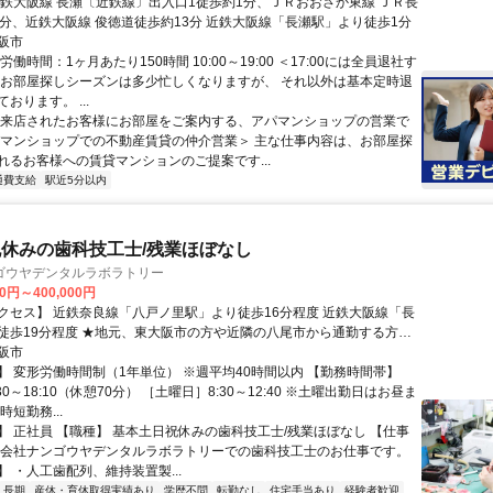
近鉄大阪線 長瀬〔近鉄線〕出入口1徒歩約1分、ＪＲおおさか東線 ＪＲ長
1分、近鉄大阪線 俊徳道徒歩約13分 近鉄大阪線「長瀬駅」より徒歩1分
阪市
労働時間：1ヶ月あたり150時間 10:00～19:00 ＜17:00には全員退社す
 お部屋探しシーズンは多少忙しくなりますが、 それ以外は基本定時退
おります。 ...
＜来店されたお客様にお部屋をご案内する、アパマンショップの営業で
パマンショップでの不動産賃貸の仲介営業＞ 主な仕事内容は、お部屋探
れるお客様への賃貸マンションのご提案です...
通費支給
駅近5分以内
休みの歯科技工士/残業ほぼなし
ゴウヤデンタルラボラトリー
00円～400,000円
クセス】 近鉄奈良線「八戸ノ里駅」より徒歩16分程度 近鉄大阪線「長
東大阪市の方や近隣の八尾市から通勤する方が
ています！
阪市
】 変形労働時間制（1年単位） ※週平均40時間以内 【勤務時間帯】
30～18:10（休憩70分） ［土曜日］8:30～12:40 ※土曜出勤日はお昼ま
時短勤務...
】 正社員 【職種】 基本土日祝休みの歯科技工士/残業ほぼなし 【仕事
式会社ナンゴウヤデンタルラボラトリーでの歯科技工士のお仕事です。
 ・人工歯配列、維持装置製...
長期
産休・育休取得実績あり
学歴不問
転勤なし
住宅手当あり
経験者歓迎