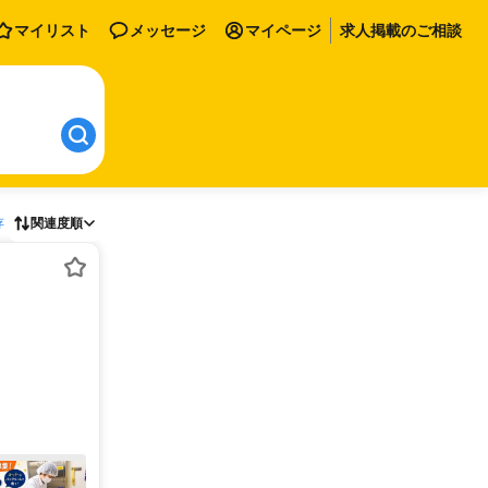
マイリスト
メッセージ
マイページ
求人掲載のご相談
存
関連度順