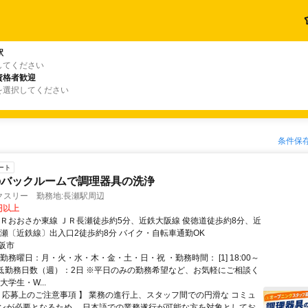
駅
してください
資格者歓迎
を選択してください
条件保
ート
のバックルームで調理器具の洗浄
クスリー 勤務地:長瀬駅周辺
0円以上
ＪＲおおさか東線 ＪＲ長瀬徒歩約5分、近鉄大阪線 俊徳道徒歩約8分、近
長瀬〔近鉄線〕出入口2徒歩約8分 バイク・自転車通勤OK
阪市
勤務曜日：月・火・水・木・金・土・日・祝 ・勤務時間： [1] 18:00～
 ・最低勤務日数（週）：2日 ※平日のみの勤務希望など、お気軽にご相談く
大学生・W...
【 応募上のご注意事項 】 業務の進行上、スタッフ間での円滑な コミュ
ンが必要となるため、 日本語での業務遂行が可能な方を対象としてお