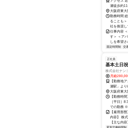
アクセス 
瀬徒歩約1
大阪府東大
勤務時間 総
ることも＞
社を推奨して
仕事内容 
す＞ ＜ア
しを希望さ
固定時間制
交
正社員
基本土日祝
株式会社ナン
月給280,0
【勤務地ア
瀬駅」より徒歩19分程度 ★地元、
多く在籍し
大阪府東大
【勤務時間
［平日］8:
での勤務 ※
【雇用形態
内容】 株
【主な内容】
変形労働時間制