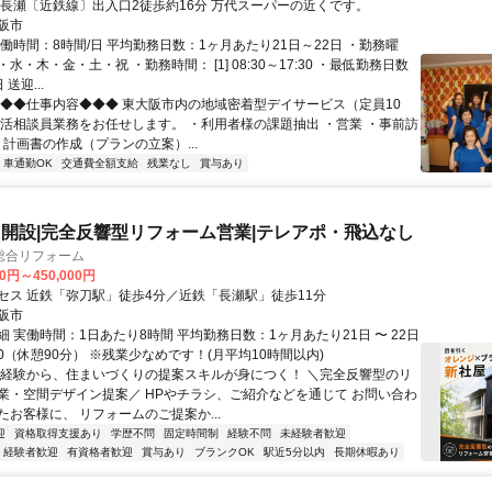
 長瀬〔近鉄線〕出入口2徒歩約16分 万代スーパーの近くです。
阪市
働時間：8時間/日 平均勤務日数：1ヶ月あたり21日～22日 ・勤務曜
水・木・金・土・祝 ・勤務時間： [1] 08:30～17:30 ・最低勤務日数
送迎...
◆◆◆仕事内容◆◆◆ 東大阪市内の地域密着型デイサービス（定員10
生活相談員業務をお任せします。 ・利用者様の課題抽出 ・営業 ・事前訪
・計画書の作成（プランの立案）...
車通勤OK
交通費全額支給
残業なし
賞与あり
開設|完全反響型リフォーム営業|テレアポ・飛込なし
総合リフォーム
00円～450,000円
セス 近鉄「弥刀駅」徒歩4分／近鉄「長瀬駅」徒歩11分
阪市
 実働時間：1日あたり8時間 平均勤務日数：1ヶ月あたり21日 〜 22日
8:00（休憩90分） ※残業少なめです！(月平均10時間以内)
未経験から、住まいづくりの提案スキルが身につく！ ＼完全反響型のリ
業・空間デザイン提案／ HPやチラシ、ご紹介などを通じて お問い合わ
たお客様に、 リフォームのご提案か...
迎
資格取得支援あり
学歴不問
固定時間制
経験不問
未経験者歓迎
経験者歓迎
有資格者歓迎
賞与あり
ブランクOK
駅近5分以内
長期休暇あり