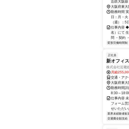
近鉄大阪線
大阪府東大
勤務時間 実
日：月・火・
（週）：5日 
仕事内容 
名）にて 
問 ・契約 
変形労働時間制
正社員
新オフィス
株式会社近畿
月給255,0
交通・アク
大阪府東大
勤務時間詳細
8:30～1
仕事内容 
フォーム営
せいただい
業界未経験者歓
交通費全額支給