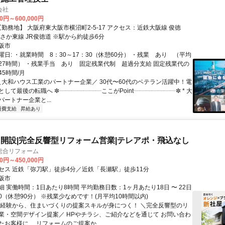
会社
00円～600,000円
さか東線 JR俊徳道 ※駅から約徒歩6分
阪市
日: ・就業時間 8：30～17：30（休憩60分） ・残業 あり （平均
27時間） ・残業手当 あり 固定残業代制 超過分支給 固定残業代の
5時間/月
 ＼大和ハウス工業のパートナー企業／ 30代〜60代のベテラン活躍中！電
して最後の転職へ ✼┈┈┈┈┈┈┈ここがPoint┈┈┈┈┈┈┈✼ * 大
ートナー企業と...
通費支給
昇給あり
開設|完全反響型リフォーム営業|テレアポ・飛込なし
総合リフォーム
00円～450,000円
セス 近鉄「弥刀駅」徒歩4分／近鉄「長瀬駅」徒歩11分
阪市
 実働時間：1日あたり8時間 平均勤務日数：1ヶ月あたり18日 〜 22日
8:00（休憩90分） ※残業少なめです！(月平均10時間以内)
未経験から、住まいづくりの提案スキルが身につく！ ＼完全反響型のリ
業・空間デザイン提案／ HPやチラシ、ご紹介などを通じて お問い合わ
たお客様に、 リフォームのご提案か...