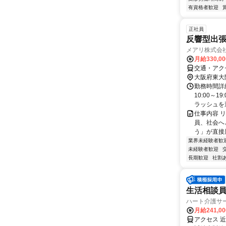
有資格者歓迎
正社員
反響型出
メアリ株式会
月給330,0
交通・アク
大阪府東大
勤務時間詳細
10:00～
ラッシュを避
仕事内容 
員、社会へ
う」が直接届
業界未経験者歓
未経験者歓迎
長期歓迎
社割
生活相談
ハート介護サ
月給241,0
アクセス 