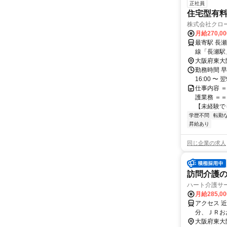
正社員
住宅型有
株式会社クロ
月給270,0
最寄駅 長瀬駅 交通アクセス JRおおさか東線「長瀬駅」から徒歩で
線「長瀬駅」より徒歩約12分 
大阪府東大
通
勤務時間 早番：
16:00 
仕事内容 
護業務 ＝
【未経験でも
学歴不問
転勤
昇給あり
同じ企業の求人
訪問介護の
ハート介護サ
月給285,0
アクセス 
分、ＪＲお
大阪府東大