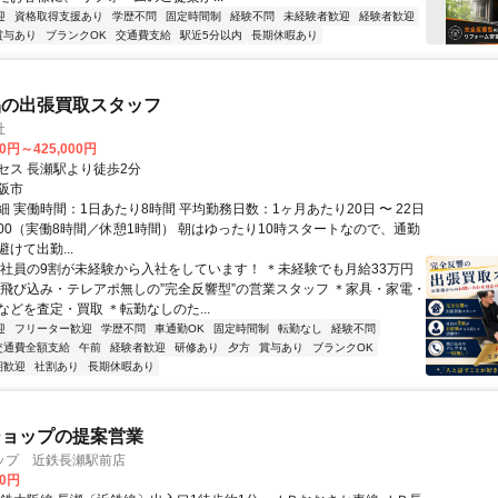
迎
資格取得支援あり
学歴不問
固定時間制
経験不問
未経験者歓迎
経験者歓迎
賞与あり
ブランクOK
交通費支給
駅近5分以内
長期休暇あり
品の出張買取スタッフ
社
00円～425,000円
セス 長瀬駅より徒歩2分
阪市
 実働時間：1日あたり8時間 平均勤務日数：1ヶ月あたり20日 〜 22日
19:00（実働8時間／休憩1時間） 朝はゆったり10時スタートなので、通勤
けて出勤...
＊社員の9割が未経験から入社をしています！ ＊未経験でも月給33万円
＊飛び込み・テレアポ無しの”完全反響型”の営業スタッフ ＊家具・家電・
どを査定・買取 ＊転勤なしのた...
迎
フリーター歓迎
学歴不問
車通勤OK
固定時間制
転勤なし
経験不問
交通費全額支給
午前
経験者歓迎
研修あり
夕方
賞与あり
ブランクOK
期歓迎
社割あり
長期休暇あり
ショップの提案営業
ップ 近鉄長瀬駅前店
00円