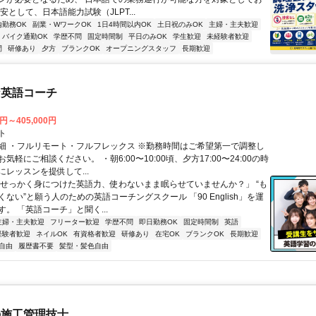
安として、日本語能力試験（JLPT...
内勤務OK
副業・WワークOK
1日4時間以内OK
土日祝のみOK
主婦・主夫歓迎
バイク通勤OK
学歴不問
固定時間制
平日のみOK
学生歓迎
未経験者歓迎
間
研修あり
夕方
ブランクOK
オープニングスタッフ
長期歓迎
な英語コーチ
0円～405,000円
ト
細 ・フルリモート・フルフレックス ※勤務時間はご希望第一で調整し
気軽にご相談ください。 ・朝6:00〜10:00頃、夕方17:00〜24:00の時
レッスンを提供して...
「せっかく身につけた英語力、使わないまま眠らせていませんか？」 “も
ない”と願う人のための英語コーチングスクール 「90 English」を運
。 「英語コーチ」と聞く...
主婦・主夫歓迎
フリーター歓迎
学歴不問
即日勤務OK
固定時間制
英語
経験者歓迎
ネイルOK
有資格者歓迎
研修あり
在宅OK
ブランクOK
長期歓迎
自由
履歴書不要
髪型・髪色自由
の施工管理技士