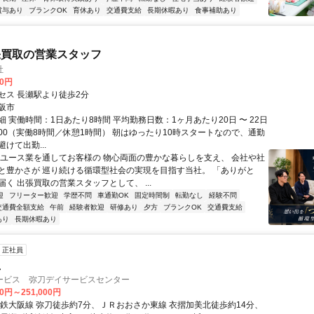
賞与あり
ブランクOK
育休あり
交通費支給
長期休暇あり
食事補助あり
張買取の営業スタッフ
社
00円
セス 長瀬駅より徒歩2分
阪市
 実働時間：1日あたり8時間 平均勤務日数：1ヶ月あたり20日 〜 22日
19:00（実働8時間／休憩1時間） 朝はゆったり10時スタートなので、通勤
けて出勤...
リユース業を通してお客様の 物心両面の豊かな暮らしを支え、 会社や社
と豊かさが 巡り続ける循環型社会の実現を目指す当社。 「ありがと
く 出張買取の営業スタッフとして、 ...
迎
フリーター歓迎
学歴不問
車通勤OK
固定時間制
転勤なし
経験不問
交通費全額支給
午前
経験者歓迎
研修あり
夕方
ブランクOK
交通費支給
あり
長期休暇あり
正社員
員
ービス 弥刀デイサービスセンター
00円～251,000円
近鉄大阪線 弥刀徒歩約7分、ＪＲおおさか東線 衣摺加美北徒歩約14分、