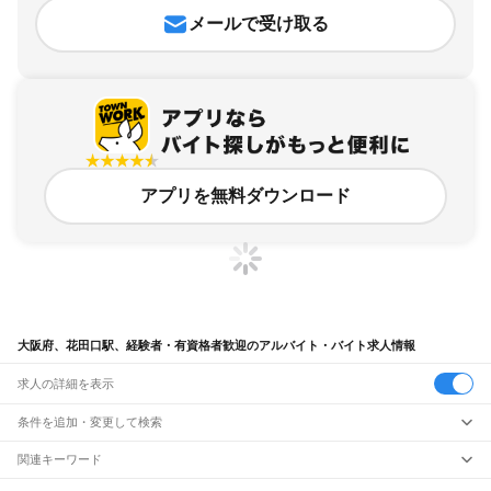
メールで受け取る
アプリを無料ダウンロード
大阪府、花田口駅、経験者・有資格者歓迎のアルバイト・バイト求人情報
求人の詳細を表示
条件を追加・変更して検索
市区町村を追加・変更
関連キーワード
完全在宅ワーク 全国
シール貼り 在宅
現在地周辺
ガチャガチャ
犬カフェ
大阪府