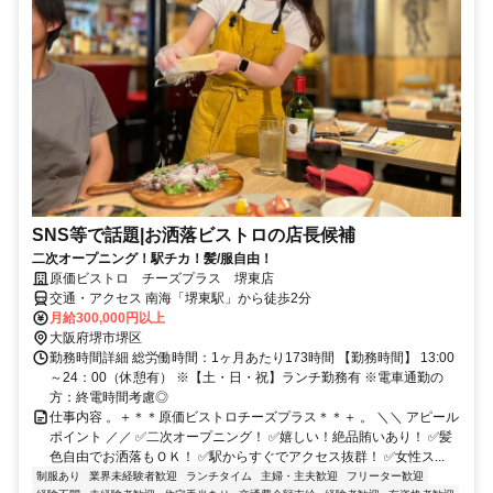
SNS等で話題|お洒落ビストロの店長候補
二次オープニング！駅チカ！髪/服自由！
原価ビストロ チーズプラス 堺東店
交通・アクセス 南海「堺東駅」から徒歩2分
月給300,000円以上
大阪府堺市堺区
勤務時間詳細 総労働時間：1ヶ月あたり173時間 【勤務時間】 13:00
～24：00（休憩有） ※【土・日・祝】ランチ勤務有 ※電車通勤の
方：終電時間考慮◎
仕事内容 。＋＊＊原価ビストロチーズプラス＊＊＋ 。 ＼＼ アピール
ポイント ／／ ✅二次オープニング！ ✅嬉しい！絶品賄いあり！ ✅髪
色自由でお洒落もＯＫ！ ✅駅からすぐでアクセス抜群！ ✅女性ス...
制服あり
業界未経験者歓迎
ランチタイム
主婦・主夫歓迎
フリーター歓迎