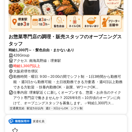
お惣菜専門店の調理・販売スタッフのオープニングス
タッフ
時給1,300円～・髪色自由・まかないあり
426Group
アクセス: 南海高野線：堺東駅
時給1,300円以上
大阪府堺市堺区
勤務時間・曜日: 9:00～20:00の間でシフト制 ・1日3時間から勤務可
能 ・週3日から勤務可能 ・土日祝勤務できる方優遇 ・週4日以上勤務
できる方歓迎 ・扶養内勤務OK ・副業、WワークOK...
仕事内容: 堺東駅近くに新しくオープンする、惣菜・お弁当のテイク
アウト専門店で働きませんか？ 2026年9月～10月頃のオープンに向
けて、オープニングスタッフを募集します。 ✅時給1,300円ス...
交通費支給
駅近5分以内
週2・3日からOK
シフト制
派遣社員