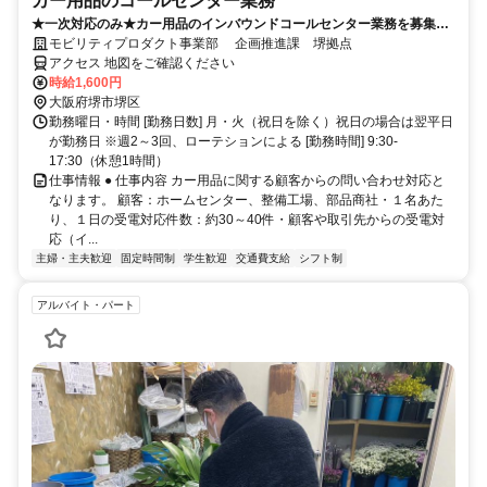
カー用品のコールセンター業務
★一次対応のみ★カー用品のインバウンドコールセンター業務を募集し
ます！
モビリティプロダクト事業部 企画推進課 堺拠点
アクセス 地図をご確認ください
時給1,600円
大阪府堺市堺区
勤務曜日・時間 [勤務日数] 月・火（祝日を除く）祝日の場合は翌平日
が勤務日 ※週2～3回、ローテションによる [勤務時間] 9:30-
17:30（休憩1時間）
仕事情報 ● 仕事内容 カー用品に関する顧客からの問い合わせ対応と
なります。 顧客：ホームセンター、整備工場、部品商社・１名あた
り、１日の受電対応件数：約30～40件・顧客や取引先からの受電対
応（イ...
主婦・主夫歓迎
固定時間制
学生歓迎
交通費支給
シフト制
アルバイト・パート