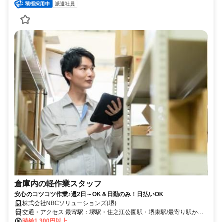
派遣社員
倉庫内の軽作業スタッフ
安心のコツコツ作業♪週2日～OK＆日勤のみ！日払いOK
株式会社NBCソリューションズ(堺)
交通・アクセス 最寄駅：堺駅・住之江公園駅・堺東駅/最寄り駅から
無料送迎あり(応相談)
時給1,300円以上