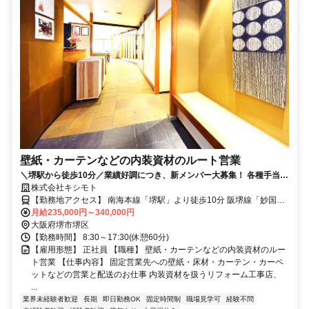
壁紙・カーテンなどの内装資材のルート営業
＼堺駅から徒歩10分／業績好調につき、新メンバー大募集！ 各種手当や
インセンティブ制度充実で無理なくしっかり稼げます！
株式会社キシモト
【勤務地アクセス】 南海本線「堺駅」より徒歩10分 阪堺線「妙国寺
前駅」より徒歩7分 南海高野線「堺東駅」より自転車9分
月給235,000円～340,000円
大阪府堺市堺区
【勤務時間】 8:30～17:30(休憩60分)
【雇用形態】 正社員 【職種】 壁紙・カーテンなどの内装資材のルー
ト営業 【仕事内容】 固定営業先への壁紙・床材・カーテン・カーペ
ットなどの営業と配送のお仕事 内装資材を扱うリフォーム工事店、
...
業界未経験者歓迎
長期
即日勤務OK
固定時間制
職場見学可
経験不問