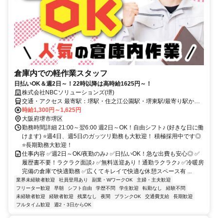
倉庫内での軽作業スタッフ
日払いOK＆週2日～！22時以降は高時給1625円～！
株式会社NBCソリューションズ(堺)
交通・アクセス 最寄駅：堺駅・住之江公園駅・堺東駅/最寄り駅から
無料送迎あり(応相談)
時給1,300円～1,625円
大阪府堺市堺区
勤務時間詳細 21:00～翌6:00 週2日～OK！自由シフト♪ (好きな日に働
けます) ⭐週4日、週5日のガッツリ勤務も大歓迎！ 積極採用中です◎
⭐長期勤務大歓迎！
仕事内容 ✅週2日～OK/夜勤のみ♪ ✅日払いOK！急な出費も安心◎ ✅
履歴書不要！ラクラク面談♪ ✅無料送迎あり！通勤ラクラク♪ ✅冷暖房
完備の倉庫で快適勤務 ✅広くてキレイで快適な休憩スペース有 ...
業界未経験者歓迎
社員登用あり
副業・WワークOK
主婦・主夫歓迎
フリーター歓迎
早朝
シフト自由
学歴不問
学生歓迎
転勤なし
経験不問
未経験者歓迎
経験者歓迎
残業なし
夜間
ブランクOK
交通費支給
長期歓迎
フルタイム歓迎
週2・3日からOK