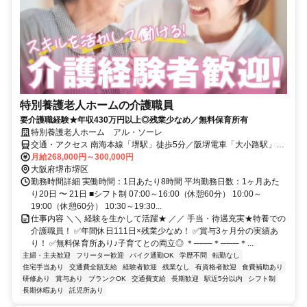
特別養護老人ホームの介護職員
要介護職経験★年収430万円以上◎残業少なめ／無料保育所有
特別養護老人ホーム アル・ソーレ
交通・アクセス 南海本線「堺駅」徒歩5分／阪堺電車「大小路駅」徒
歩1分・「宿院駅」徒歩10分・「花田口駅」徒歩13分・「妙国寺前
月給268,000円～300,000円
駅」徒歩15分
大阪府堺市堺区
勤務時間詳細 実働時間：1日あたり8時間 平均勤務日数：1ヶ月あた
り20日 〜 21日 ■シフト制 07:00～16:00（休憩60分） 10:00～
19:00（休憩60分） 10:30～19:30...
仕事内容 ＼＼ 経験を生かして活躍★ ／／ 手当・待遇充実★特養での
介護職員！ ✅年間休日111日×残業少なめ！ ✅賞与3ヶ月分の実績あ
り！ ✅無料保育所あり♪子育てとの両立◎ ＊───＊───＊...
主婦・主夫歓迎
フリーター歓迎
バイク通勤OK
学歴不問
転勤なし
住宅手当あり
交通費全額支給
経験者歓迎
残業なし
有資格者歓迎
食費補助あり
研修あり
賞与あり
ブランクOK
交通費支給
長期歓迎
駅近5分以内
シフト制
長期休暇あり
託児所あり