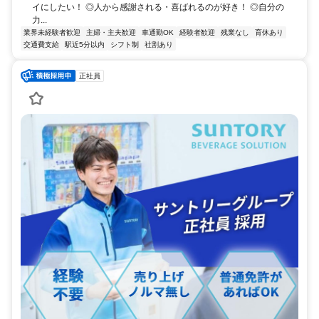
イにしたい！ ◎人から感謝される・喜ばれるのが好き！ ◎自分の
力...
業界未経験者歓迎
主婦・主夫歓迎
車通勤OK
経験者歓迎
残業なし
育休あり
交通費支給
駅近5分以内
シフト制
社割あり
正社員