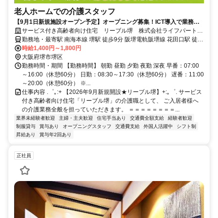
老人ホームでの介護スタッフ
【9月1日新規施設オープン予定】オープニング募集！ICT導入で業務負
担軽減★サ高住の介護スタッフ
サービス付き高齢者向け住宅 リーブル堺 株式会社ライフパートナ
ー
勤務地・最寄駅 南海本線 堺駅 徒歩9分 阪堺電軌阪堺線 花田口駅 徒歩
2分
時給1,400円～1,800円
大阪府堺市堺区
勤務時間・期間 【勤務時間】 朝勤 昼勤 夕勤 夜勤 深夜 早番：07:00
～16:00（休憩60分） 日勤：08:30～17:30（休憩60分） 遅番：11:00
～20:00（休憩60分） ※...
仕事内容 .゜｡:+ 【2026年9月新規開設★リーブル堺】+:｡゜. サービス
付き高齢者向け住宅「リーブル堺」の介護職として、 ご入居者様へ
の介護業務全般を担っていただきます。 ＝＝＝＝＝＝＝＝...
業界未経験者歓迎
主婦・主夫歓迎
住宅手当あり
交通費全額支給
経験者歓迎
制服貸与
賞与あり
オープニングスタッフ
交通費支給
外国人活躍中
シフト制
昇給あり
賞与年2回あり
正社員