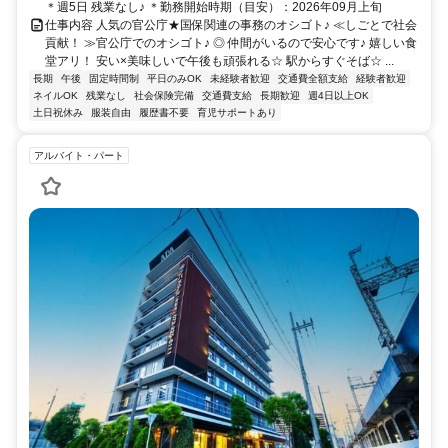
＊週5日 残業なし♪ ＊勤務開始時期（目安）：2026年09月上旬
仕事内容 人気の官公庁★国保関連の事務のオシゴト♪ ≪しごとで社会
貢献！ ≫官公庁でのオシゴト♪ ◎ 仲間がいるので安心です♪ 嬉しい食
堂アリ！ 安い×美味しいで午後も頑張れる☆ 駅からすぐそば☆ ...
長期
午後
固定時間制
平日のみOK
未経験者歓迎
交通費全額支給
経験者歓迎
ネイルOK
残業なし
社会保険完備
交通費支給
長期歓迎
週4日以上OK
土日祝休み
服装自由
履歴書不要
育児サポートあり
アルバイト・パート