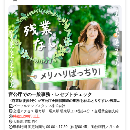
官公庁での一般事務・レセプトチェック
〈堺東駅徒歩4分〉✅️官公庁★国保関連の事務/お休みとりやすい♪残業な
し♪
パーソルテンプスタッフ株式会社
交通アクセス 最寄駅：堺東駅 堺東駅より徒歩4分 ＊交通費全額支給
時給1,290円以上
大阪府堺市堺区
勤務時間 固定時間制 09:00～17:30（休憩00:45） 勤務曜日／月～金