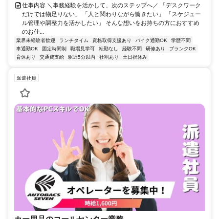
仕事内容 ＼事務経験を活かして、次のステップへ／ 「デスクワーク
だけでは物足りない」 「人と関わりながら働きたい」 「スケジュー
ル管理や調整力を活かしたい」 そんな想いをお持ちの方におすすめ
のお仕...
業界未経験者歓迎
ランチタイム
資格取得支援あり
バイク通勤OK
学歴不問
車通勤OK
固定時間制
職場見学可
転勤なし
経験不問
研修あり
ブランクOK
育休あり
交通費支給
駅近5分以内
社割あり
土日祝休み
派遣社員