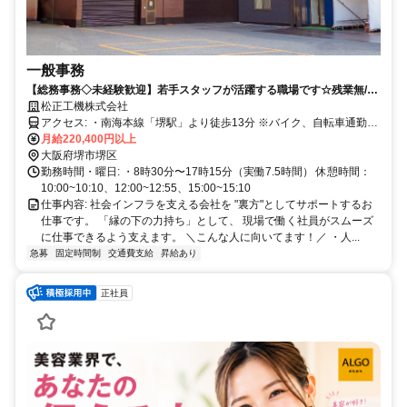
一般事務
【総務事務◇未経験歓迎】若手スタッフが活躍する職場です☆残業無/基
本土日祝休み
松正工機株式会社
アクセス: ・南海本線「堺駅」より徒歩13分 ※バイク、自転車通勤
OK
月給220,400円以上
大阪府堺市堺区
勤務時間・曜日: ・8時30分〜17時15分（実働7.5時間） 休憩時間：
10:00~10:10、12:00~12:55、15:00~15:10
仕事内容: 社会インフラを支える会社を "裏方"としてサポートするお
仕事です。 「縁の下の力持ち」として、 現場で働く社員がスムーズ
に仕事できるよう支えます。 ＼こんな人に向いてます！／ ・人...
急募
固定時間制
交通費支給
昇給あり
正社員