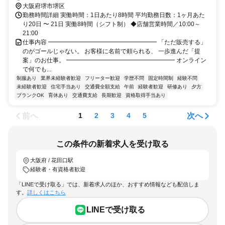
大阪府堺市堺区
勤務時間詳細 実働時間：1日あたり8時間 平均勤務日数：1ヶ月あた
り20日 〜 21日 実働8時間（シフト制） ◆店舗営業時間／10:00～
21:00
仕事内容 ━━━━━━━━━━━━━━━━━━ 「ただ販売する」
のがゴールじゃない。 お客様に名前で頼られる、 一歩進んだ「提
案」のお仕事。 ━━━━━━━━━━━━━━━━━━ オンライン
で何でも...
制服あり
業界未経験者歓迎
フリーター歓迎
学歴不問
固定時間制
経験不問
未経験者歓迎
住宅手当あり
交通費全額支給
午前
経験者歓迎
研修あり
夕方
ブランクOK
育休あり
交通費支給
長期歓迎
資格取得手当あり
前へ
次へ
1
2
3
4
5
この条件の新着求人を受け取る
大阪府 / 花田口駅
経験者・有資格者歓迎
「LINEで受け取る」では、新着求人のほか、おすすめ情報なども配信しま
す。
詳しくはこちら
LINEで受け取る