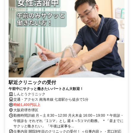
駅近クリニックの受付
午前中にサクッと働きたいパートさん大歓迎！
しんとうクリニック
交通・アクセス 南海本線 七道駅から徒歩で1分
時給1,400円以上
大阪府堺市堺区
勤務時間詳細 月～土 8:30～12:00 月火木金 16:00～19:00 ＊午前診・
午後診を それぞれ「1コマ」とし 週４～5コマの勤務。 ＊「昼までに
サクッと働きたい」 「午後は家事を...
仕事内容 開院8年目のクリニックの受付！ ＜仕事内容＞ ・窓口対応