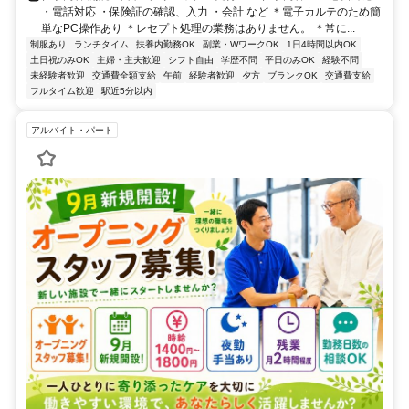
・電話対応 ・保険証の確認、入力 ・会計 など ＊電子カルテのため簡
単なPC操作あり ＊レセプト処理の業務はありません。 ＊常に...
制服あり
ランチタイム
扶養内勤務OK
副業・WワークOK
1日4時間以内OK
土日祝のみOK
主婦・主夫歓迎
シフト自由
学歴不問
平日のみOK
経験不問
未経験者歓迎
交通費全額支給
午前
経験者歓迎
夕方
ブランクOK
交通費支給
フルタイム歓迎
駅近5分以内
アルバイト・パート