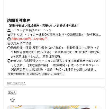
訪問看護事務
【経験者歓迎／現場業務・営業なし／定時退社が基本】
トラスト訪問看護ステーション
アクセス: ・マイカー通勤OK(駐車場あり・交通費支給) ・自転車通勤
OK(駐車スペースあり) ・南海高野線「堺東駅」~勤務地(堺市堺区翁
月給230,000円～320,000円
大阪府堺市堺区
橋町1-9-1シャルム堺101) 徒歩約10~13分
勤務時間・曜日: 変形労働制(1か月単位) ・週40時間以内の勤務 ・月
平均所定労働時間：約173時間 ・基本勤務時間：9:00~18:00(休憩60
分) 残業はありません。 業務は勤務時...
仕事内容: 訪問看護ステーションの運営を支える事務業務全般をお任
せします。 【主な業務内容】 ・医療機関・行政・ケアマネジャー・
関係事業所との連絡調整 ・電話・FAX・LINE等を使用した連絡...
変形労働時間制
即日勤務OK
残業なし
昇給あり
同じ企業の求人
正社員