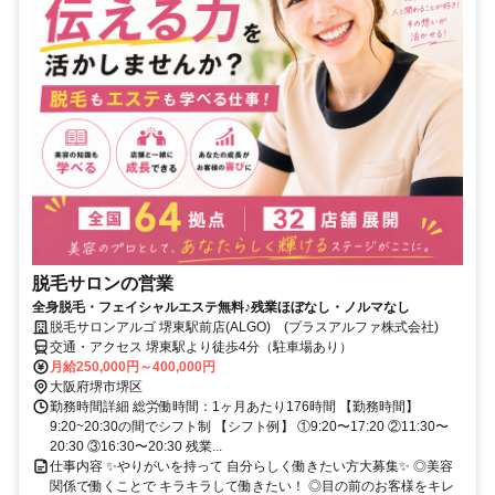
脱毛サロンの営業
全身脱毛・フェイシャルエステ無料♪残業ほぼなし・ノルマなし
脱毛サロンアルゴ 堺東駅前店(ALGO) (プラスアルファ株式会社)
交通・アクセス 堺東駅より徒歩4分（駐車場あり）
月給250,000円～400,000円
大阪府堺市堺区
勤務時間詳細 総労働時間：1ヶ月あたり176時間 【勤務時間】
9:20~20:30の間でシフト制 【シフト例】 ①9:20〜17:20 ②11:30〜
20:30 ③16:30〜20:30 残業...
仕事内容 ✨やりがいを持って 自分らしく働きたい方大募集✨ ◎美容
関係で働くことで キラキラして働きたい！ ◎目の前のお客様をキレ