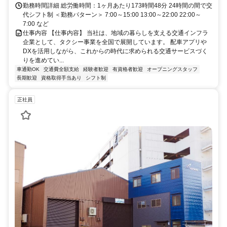
勤務時間詳細 総労働時間：1ヶ月あたり173時間48分 24時間の間で交
代シフト制 ＜勤務パターン＞ 7:00～15:00 13:00～22:00 22:00～
7:00 など
仕事内容 【仕事内容】 当社は、地域の暮らしを支える交通インフラ
企業として、タクシー事業を全国で展開しています。 配車アプリや
DXを活用しながら、これからの時代に求められる交通サービスづく
りを進めてい...
車通勤OK
交通費全額支給
経験者歓迎
有資格者歓迎
オープニングスタッフ
長期歓迎
資格取得手当あり
シフト制
正社員