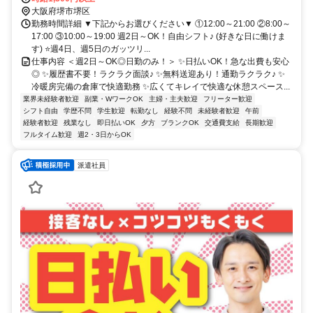
大阪府堺市堺区
勤務時間詳細 ▼下記からお選びください▼ ①12:00～21:00 ②8:00～
17:00 ③10:00～19:00 週2日～OK！自由シフト♪ (好きな日に働けま
す) ⭐週4日、週5日のガッツリ...
仕事内容 ＜週2日～OK◎日勤のみ！＞ ✨日払いOK！急な出費も安心
◎ ✨履歴書不要！ラクラク面談♪ ✨無料送迎あり！通勤ラクラク♪ ✨
冷暖房完備の倉庫で快適勤務 ✨広くてキレイで快適な休憩スペース...
業界未経験者歓迎
副業・WワークOK
主婦・主夫歓迎
フリーター歓迎
シフト自由
学歴不問
学生歓迎
転勤なし
経験不問
未経験者歓迎
午前
経験者歓迎
残業なし
即日払いOK
夕方
ブランクOK
交通費支給
長期歓迎
フルタイム歓迎
週2・3日からOK
派遣社員