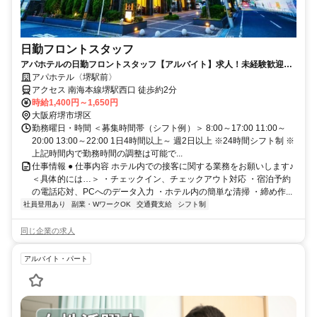
日勤フロントスタッフ
アパホテルの日勤フロントスタッフ【アルバイト】求人！未経験歓迎＆
研修充実で安心スタート
アパホテル〈堺駅前〉
アクセス 南海本線堺駅西口 徒歩約2分
時給1,400円～1,650円
大阪府堺市堺区
勤務曜日・時間 ＜募集時間帯（シフト例）＞ 8:00～17:00 11:00～
20:00 13:00～22:00 1日4時間以上～ 週2日以上 ※24時間シフト制 ※
上記時間内で勤務時間の調整は可能で...
仕事情報 ● 仕事内容 ホテル内での接客に関する業務をお願いします♪
＜具体的には…＞ ・チェックイン、チェックアウト対応 ・宿泊予約
の電話応対、PCへのデータ入力 ・ホテル内の簡単な清掃 ・締め作...
社員登用あり
副業・WワークOK
交通費支給
シフト制
同じ企業の求人
アルバイト・パート