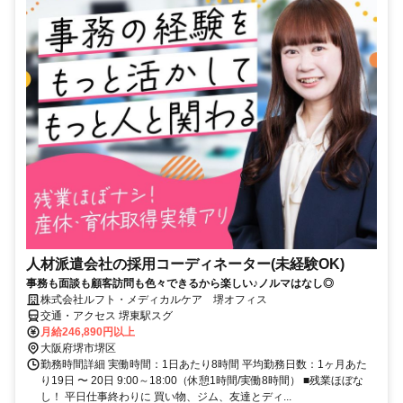
人材派遣会社の採用コーディネーター(未経験OK)
事務も面談も顧客訪問も色々できるから楽しい♪ノルマはなし◎
株式会社ルフト・メディカルケア 堺オフィス
交通・アクセス 堺東駅スグ
月給246,890円以上
大阪府堺市堺区
勤務時間詳細 実働時間：1日あたり8時間 平均勤務日数：1ヶ月あた
り19日 〜 20日 9:00～18:00（休憩1時間/実働8時間） ■残業ほぼな
し！ 平日仕事終わりに 買い物、ジム、友達とディ...