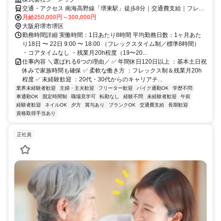
交通・アクセス 南海高野線「堺東駅」徒歩8分｜交通費支給｜フレッ
クス制
月給250,000円～300,000円
大阪府堺市堺区
勤務時間詳細 実働時間：1日あたり8時間 平均勤務日数：1ヶ月あた
り18日 〜 22日 9:00 〜 18:00 （フレックスタイム制／標準8時間）
・コアタイムなし ・残業月20h程度（19〜20...
仕事内容 ＼選ばれる6つの理由／ ✅ 年間休日120日以上 ：基本土日祝
休みで家族時間も確保 ✅ 柔軟な働き方 ：フレックス制＆残業月20h
程度 ✅ 未経験歓迎 ：20代・30代からのキャリアチ...
業界未経験者歓迎
主婦・主夫歓迎
フリーター歓迎
バイク通勤OK
学歴不問
車通勤OK
固定時間制
職場見学可
転勤なし
経験不問
未経験者歓迎
午前
経験者歓迎
ネイルOK
夕方
賞与あり
ブランクOK
交通費支給
長期歓迎
資格取得手当あり
正社員