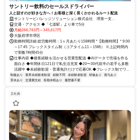
サントリー飲料のセールスドライバー
人と話すのが好きな方へ！お客様と深く長くかかわるルート配送
サントリービバレッジソリューション株式会社 堺第一支
店/KISE136
交通・アクセス ◆「七道駅」より車で5分
月給266,783円～345,617円
大阪府堺市堺区
勤務時間詳細 総労働時間：1ヶ月あたり158時間 *【勤務時間】* 9:00
～17:45 フレックスタイム制（コアタイム11～15時） ※上記時間内
で実働7時間45分
仕事内容 ◆接客経験を活かせる営業型配送 ◆AIデータで売場を作る
面白さ ◆年間休日121日で私生活充実 ◆20〜30代前半の若手も多数
活躍中 ◆未経験歓迎・普通免許だけで応募OK ◆フレックス制でワ...
制服あり
業界未経験者歓迎
経験不問
未経験者歓迎
研修あり
賞与あり
育休あり
交通費支給
長期休暇あり
履歴書不要
正社員