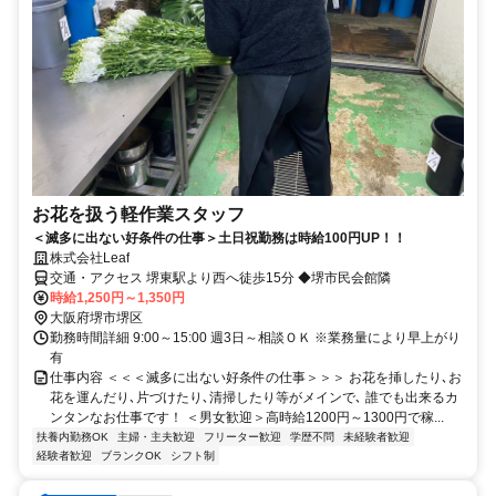
お花を扱う軽作業スタッフ
＜滅多に出ない好条件の仕事＞土日祝勤務は時給100円UP！！
株式会社Leaf
交通・アクセス 堺東駅より西へ徒歩15分 ◆堺市民会館隣
時給1,250円～1,350円
大阪府堺市堺区
勤務時間詳細 9:00～15:00 週3日～相談ＯＫ ※業務量により早上がり
有
仕事内容 ＜＜＜滅多に出ない好条件の仕事＞＞＞ お花を挿したり､お
花を運んだり､片づけたり､清掃したり等がメインで､ 誰でも出来るカ
ンタンなお仕事です！ ＜男女歓迎＞高時給1200円～1300円で稼...
扶養内勤務OK
主婦・主夫歓迎
フリーター歓迎
学歴不問
未経験者歓迎
経験者歓迎
ブランクOK
シフト制