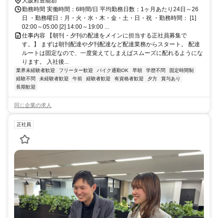
分
大阪府豊能郡
勤務時間 実働時間：6時間/日 平均勤務日数：1ヶ月あたり24日～26
日 ・勤務曜日：月・火・水・木・金・土・日・祝 ・勤務時間： [1]
02:00～05:00 [2] 14:00～19:00 ...
仕事内容 【朝刊・夕刊の配達をメインに担当する正社員募集で
す。】 まずは朝刊配達や夕刊配達など配達業務からスタート。 配達
ルートは固定なので、一度覚えてしまえばスムーズに配れるようにな
ります。 入社後...
業界未経験者歓迎
フリーター歓迎
バイク通勤OK
早朝
学歴不問
固定時間制
経験不問
未経験者歓迎
午前
経験者歓迎
有資格者歓迎
夕方
賞与あり
長期歓迎
同じ企業の求人
正社員