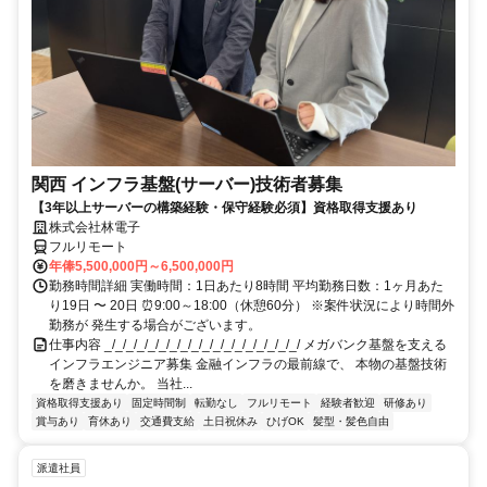
関西 インフラ基盤(サーバー)技術者募集
【3年以上サーバーの構築経験・保守経験必須】資格取得支援あり
株式会社林電子
フルリモート
年俸5,500,000円～6,500,000円
勤務時間詳細 実働時間：1日あたり8時間 平均勤務日数：1ヶ月あた
り19日 〜 20日 ⏰9:00～18:00（休憩60分） ※案件状況により時間外
勤務が 発生する場合がございます。
仕事内容 _/_/_/_/_/_/_/_/_/_/_/_/_/_/_/_/_/_/ メガバンク基盤を支える
インフラエンジニア募集 金融インフラの最前線で、 本物の基盤技術
を磨きませんか。 当社...
資格取得支援あり
固定時間制
転勤なし
フルリモート
経験者歓迎
研修あり
賞与あり
育休あり
交通費支給
土日祝休み
ひげOK
髪型・髪色自由
派遣社員