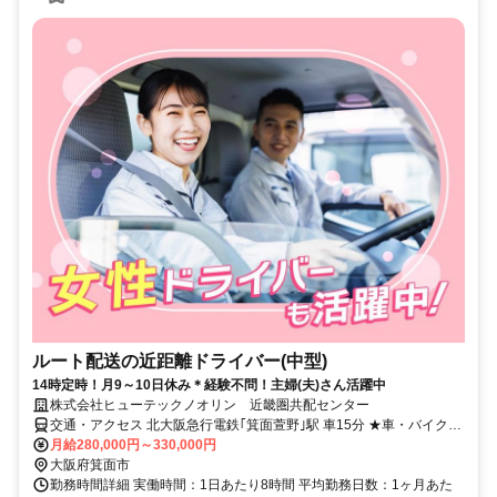
ルート配送の近距離ドライバー(中型)
14時定時！月9～10日休み＊経験不問！主婦(夫)さん活躍中
株式会社ヒューテックノオリン 近畿圏共配センター
交通・アクセス 北大阪急行電鉄｢箕面萱野｣駅 車15分 ★車・バイク通
勤でも交通費支給 ★駐車場無料
月給280,000円～330,000円
大阪府箕面市
勤務時間詳細 実働時間：1日あたり8時間 平均勤務日数：1ヶ月あた