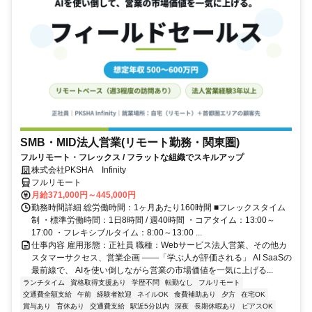
SMB・MID法人営業(リモート勤務・関東圏)
フルリモート・フレックス / フラットな組織でスキルアップ
株式会社PKSHA Infinity
フルリモート
月給371,000円～445,000円
勤務時間詳細 総労働時間：1ヶ月あたり160時間 ■フレックスタイム
制 ・標準労働時間：1日8時間 / 週40時間 ・コアタイム：13:00～
17:00 ・フレキシブルタイム：8:00～13:00 ...
仕事内容 雇用形態：正社員 職種：Webサービス法人営業、その他カ
スタマーサクセス、営業企画 ――「学ぶ人が評価される」 AI SaaSの
最前線で、 AIを使い倒しながら営業の市場価値を一気に上げる...
ランチタイム
資格取得支援あり
学歴不問
転勤なし
フルリモート
交通費全額支給
午前
経験者歓迎
ネイルOK
食費補助あり
夕方
在宅OK
賞与あり
育休あり
交通費支給
駅近5分以内
深夜
長期休暇あり
ピアスOK