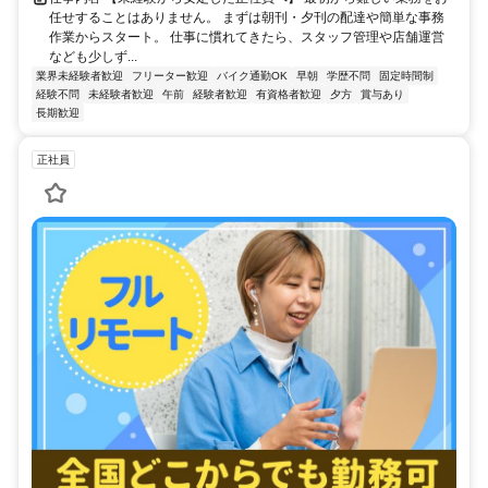
任せすることはありません。 まずは朝刊・夕刊の配達や簡単な事務
作業からスタート。 仕事に慣れてきたら、スタッフ管理や店舗運営
なども少しず...
業界未経験者歓迎
フリーター歓迎
バイク通勤OK
早朝
学歴不問
固定時間制
経験不問
未経験者歓迎
午前
経験者歓迎
有資格者歓迎
夕方
賞与あり
長期歓迎
正社員