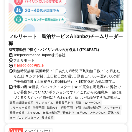
フルリモート 民泊サービスAirbnbのチームリーダー
職
深夜帯勤務で稼ぐ・バイリンガルの方必見！(TP18PSTL)
Teleperformance Japan株式会社
フルリモート
月給500,000円以上
勤務時間詳細 実働時間：1日あたり8時間 平均勤務日数：1ヶ月あた
り21日 ▼シフト制：土日祝日含む週5日勤務 17：00～翌9：00の間
で実働8時間（土日祝含む週5日勤務） ・1時間休憩の他に前半...
仕事内容 ★新規プロジェクトスタート★ ✅ 完全在宅勤務♪ ✅ 弊社で
しか募集をしていないポジションです♪ ✅ これからの組織を一緒に形
づくるやりがい ✅ 前例にとらわれず、新しい挑戦ができる環境 ✅...
業界未経験者歓迎
ランチタイム
社員登用あり
副業・WワークOK
フリーター歓迎
学歴不問
転勤なし
経験不問
英語
未経験者歓迎
フルリモート
経験者歓迎
ネイルOK
有資格者歓迎
研修あり
在宅OK
ブランクOK
育休あり
オープニングスタッフ
長期歓迎
アルバイト・パート