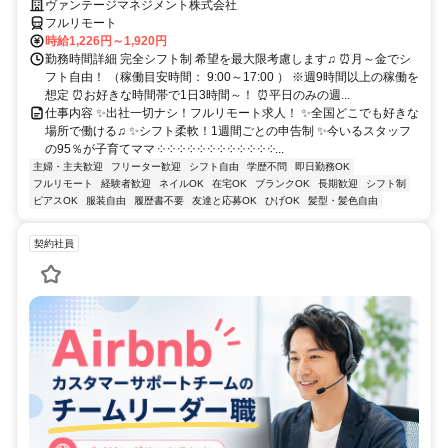
ヴァンテージマネジメント株式会社
フルリモート
時給1,226円～1,920円
勤務時間詳細 完全シフト制 希望を最大限考慮します♫ ⏰月～金でシ
フト自由！ （稼働目安時間： 9:00～17:00 ） ※週9時間以上の稼働を
想定 ⏰お好きな時間帯で1日3時間～！ ⏰平日のみの週...
仕事内容 ✨出社一切ナシ！フルリモート求人！ ✨全国どこでも好きな
場所で働ける♫ ✨シフト柔軟！1週間ごとの申告制 ✨今いるスタッフ
の95％が子育てママ ༶ ༶ ༶ ༶ ༶ ༶ ༶ ༶ ༶ ༶ ༶ ༶...
主婦・主夫歓迎
フリーター歓迎
シフト自由
学歴不問
即日勤務OK
フルリモート
経験者歓迎
ネイルOK
在宅OK
ブランクOK
長期歓迎
シフト制
ピアスOK
服装自由
履歴書不要
友達と応募OK
ひげOK
髪型・髪色自由
契約社員