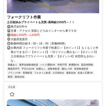
フォークリフト作業
土日祝休みプライベートも充実♪高時給1550円～！！
株式会社B-is
交通・アクセス 箕面とどろみインターから車で５分
時給1,550円～1,938円
大阪府箕面市
勤務時間詳細 9：00～18：00（実働8時間）
仕事内容 フォークリフト作業で快適◎ ✅【ポイント1】もくもくと作
業ができる◎ ✅【ポイント2】一日リフトに乗れる♪ ✅【ポイント3】
土日祝休みでプライベートも充実 ✅【ポイント4】休憩所もきれい
な...
制服あり
業界未経験者歓迎
バイク通勤OK
学歴不問
車通勤OK
固定時間制
職場見学可
平日のみOK
転勤なし
経験者歓迎
週払いOK
有資格者歓迎
ブランクOK
長期歓迎
フルタイム歓迎
土日祝休み
服装自由
友達と応募OK
髪型・髪色自由
正社員