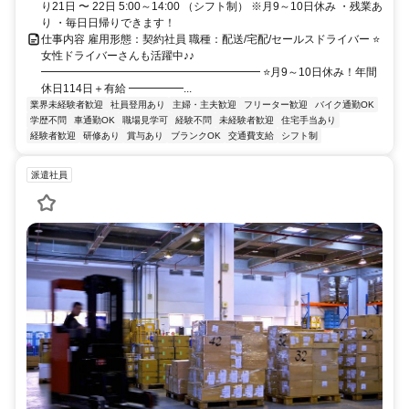
り21日 〜 22日 5:00～14:00 （シフト制） ※月9～10日休み ・残業あ
り ・毎日日帰りできます！
仕事内容 雇用形態：契約社員 職種：配送/宅配/セールスドライバー ⭐
女性ドライバーさんも活躍中♪♪
━━━━━━━━━━━━━━━━━━━━ ⭐月9～10日休み！年間
休日114日＋有給 ━━━━━...
業界未経験者歓迎
社員登用あり
主婦・主夫歓迎
フリーター歓迎
バイク通勤OK
学歴不問
車通勤OK
職場見学可
経験不問
未経験者歓迎
住宅手当あり
経験者歓迎
研修あり
賞与あり
ブランクOK
交通費支給
シフト制
派遣社員