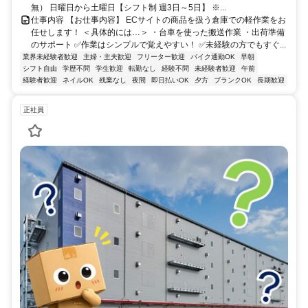
無） 日曜日から土曜日【シフト制 週3日～5日】 ※...
仕事内容 【お仕事内容】 ECサイトの商品を扱う倉庫での軽作業をお
任せします！ ＜具体的には…＞ ・台車を使った搬送作業 ・出荷準備
のサポート ✅作業はシンプルで覚えやすい！ ✅未経験の方でもすぐ...
業界未経験者歓迎
主婦・主夫歓迎
フリーター歓迎
バイク通勤OK
早朝
シフト自由
学歴不問
学生歓迎
転勤なし
経験不問
未経験者歓迎
午前
経験者歓迎
ネイルOK
残業なし
夜間
即日払いOK
夕方
ブランクOK
長期歓迎
正社員