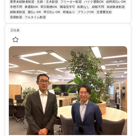
業界未経験者歓迎
主婦・主夫歓迎
フリーター歓迎
バイク通勤OK
給料前払いOK
学歴不問
車通勤OK
即日勤務OK
職場見学可
転勤なし
経験不問
未経験者歓迎
経験者歓迎
週払いOK
即日払いOK
研修あり
ブランクOK
交通費支給
長期歓迎
フルタイム歓迎
正社員