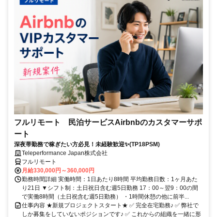
フルリモート 民泊サービスAirbnbのカスタマーサポ
ート
深夜帯勤務で稼ぎたい方必見！未経験歓迎✨(TP18PSM)
Teleperformance Japan株式会社
フルリモート
月給330,000円～360,000円
勤務時間詳細 実働時間：1日あたり8時間 平均勤務日数：1ヶ月あた
り21日 ▼シフト制：土日祝日含む週5日勤務 17：00～翌9：00の間
で実働8時間（土日祝含む週5日勤務） ・1時間休憩の他に前半...
仕事内容 ★新規プロジェクトスタート★ ✅ 完全在宅勤務♪ ✅ 弊社で
しか募集をしていないポジションです♪ ✅ これからの組織を一緒に形