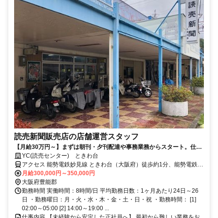
読売新聞販売店の店舗運営スタッフ
【月給30万円～】まずは朝刊・夕刊配達や事務業務からスタート。仕事
に慣れてきたらスタッフ管理や顧客管理、店舗運営業務も少しずつお任
YC(読売センター) ときわ台
せします。将来的には店舗責任者を目指せる環境です。新規営業ほぼな
アクセス 能勢電鉄妙見線 ときわ台（大阪府）徒歩約1分、能勢電鉄妙
し。新聞販売店の仕事は、地域の人々の生活をサポートできる仕事で
見線 光風台（大阪府）徒歩約15分、能勢電鉄妙見線 妙見口徒歩約16
月給300,000円～350,000円
す。
分
大阪府豊能郡
勤務時間 実働時間：8時間/日 平均勤務日数：1ヶ月あたり24日～26
日 ・勤務曜日：月・火・水・木・金・土・日・祝 ・勤務時間： [1]
02:00～05:00 [2] 14:00～19:00 ...
仕事内容 【未経験から安定した正社員へ】 最初から難しい業務をお