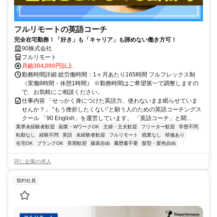
フルリモートの英語コーチ
完全在宅勤務！「好き」も「キャリア」も諦めない働き方可！
90株式会社
フルリモート
月給304,000円以上
勤務時間詳細 総労働時間：1ヶ月あたり165時間 フルフレックス制
（実働8時間・休憩1時間） ※勤務時間はご希望第一で調整しますの
で、お気軽にご相談ください。
仕事内容 「せっかく身につけた英語力、使わないまま眠らせていま
せんか？」 “もう挫折したくない”と願う人のための英語コーチングス
クール 「90 English」を運営しています。 「英語コーチ」と聞...
業界未経験者歓迎
副業・WワークOK
主婦・主夫歓迎
フリーター歓迎
学歴不問
転勤なし
経験不問
英語
未経験者歓迎
フルリモート
残業なし
研修あり
在宅OK
ブランクOK
長期歓迎
服装自由
履歴書不要
髪型・髪色自由
同じ企業の求人
契約社員