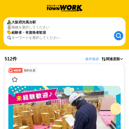
大阪府
光風台駅
職種を選択してください
経験者・有資格者歓迎
キーワードを選択してください
512件
条件保存
関連度順
契約社員