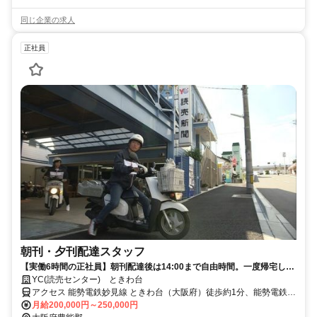
同じ企業の求人
正社員
朝刊・夕刊配達スタッフ
【実働6時間の正社員】朝刊配達後は14:00まで自由時間。一度帰宅して
仮眠をとる方や、趣味や家事の時間として利用する方もいます。午後は
YC(読売センター) ときわ台
3時間程度の業務のみ。営業や勧誘は一切なし。希望に応じて業務追加
アクセス 能勢電鉄妙見線 ときわ台（大阪府）徒歩約1分、能勢電鉄妙
による収入アップも可能！
見線 光風台（大阪府）徒歩約15分、能勢電鉄妙見線 妙見口徒歩約16
月給200,000円～250,000円