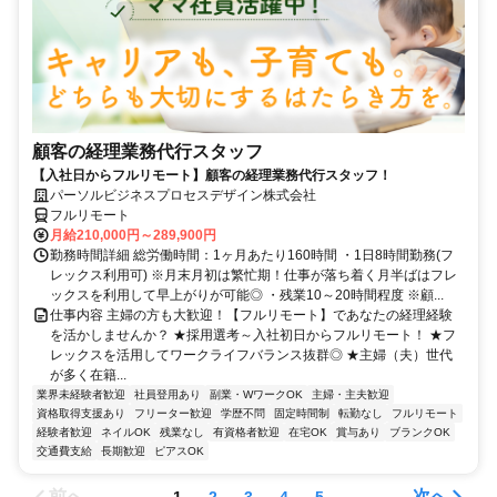
顧客の経理業務代行スタッフ
【入社日からフルリモート】顧客の経理業務代行スタッフ！
パーソルビジネスプロセスデザイン株式会社
フルリモート
月給210,000円～289,900円
勤務時間詳細 総労働時間：1ヶ月あたり160時間 ・1日8時間勤務(フ
レックス利用可) ※月末月初は繁忙期！仕事が落ち着く月半ばはフレ
ックスを利用して早上がりが可能◎ ・残業10～20時間程度 ※顧...
仕事内容 主婦の方も大歓迎！【フルリモート】であなたの経理経験
を活かしませんか？ ★採用選考～入社初日からフルリモート！ ★フ
レックスを活用してワークライフバランス抜群◎ ★主婦（夫）世代
が多く在籍...
業界未経験者歓迎
社員登用あり
副業・WワークOK
主婦・主夫歓迎
資格取得支援あり
フリーター歓迎
学歴不問
固定時間制
転勤なし
フルリモート
経験者歓迎
ネイルOK
残業なし
有資格者歓迎
在宅OK
賞与あり
ブランクOK
交通費支給
長期歓迎
ピアスOK
前へ
次へ
1
2
3
4
5