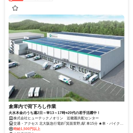
倉庫内で荷下ろし作業
火水木金のうち週2日～🌸13～17時⭐20代の若手活躍中！
株式会社ヒューテックノオリン 近畿圏共配センター
交通・アクセス 北大阪急行電鉄｢箕面萱野｣駅 車15分 ★車・バイク通
勤でも交通費支給 ★駐車場無料
時給1,500円以上