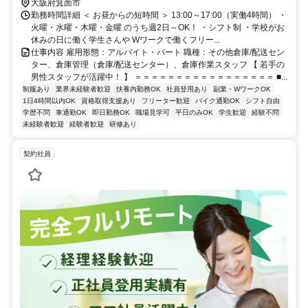
大阪府箕面市
勤務時間詳細 ＜ お昼からの短時間 ＞ 13:00～17:00（実働4時間） ・
火曜・水曜・木曜・金曜 のうち週2日～OK！ ・シフト制 ・学校がお
休みの日に働く学生さんや Wワークで働くフリー...
仕事内容 雇用形態：アルバイト・パート 職種：その他倉庫/配送セン
ター、倉庫管理（倉庫/配送センター）、倉庫作業スタッフ 【 若手の
男性スタッフが活躍中！ 】 ＝＝＝＝＝＝＝＝＝＝＝＝＝＝＝＝＝ ■...
制服あり
業界未経験者歓迎
扶養内勤務OK
社員登用あり
副業・WワークOK
1日4時間以内OK
資格取得支援あり
フリーター歓迎
バイク通勤OK
シフト自由
学歴不問
車通勤OK
即日勤務OK
職場見学可
平日のみOK
学生歓迎
経験不問
未経験者歓迎
経験者歓迎
研修あり
契約社員