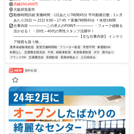
5分 ★車通勤可
月給250,000円
大阪府箕面市
勤務時間詳細 実働時間：1日あたり7時間45分 平均勤務日数：1ヶ月
あたり20日 〜 22日 9:00～17:45 ＊実働7時間45分 ＊休憩1時間
仕事内容 ―――――この求人のPOINT――――― ・フォーク経験を
活かせる！ ・20代～40代の男性スタッフ活躍中！
―――――――――――――――――― 【主な仕事内容】 インテリ
ア雑貨を扱う物...
業界未経験者歓迎
変形労働時間制
フリーター歓迎
学歴不問
車通勤OK
転勤なし
交通費全額支給
午前
経験者歓迎
有資格者歓迎
夕方
賞与あり
ブランクOK
交通費支給
長期歓迎
長期休暇あり
土日祝休み
契約社員