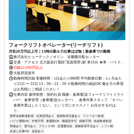
フォークリフトオペレーター(リーチリフト)
月収26万円以上可｜13時出勤＆力仕事ほぼ無｜新倉庫での勤務
株式会社ヒューテックノオリン 近畿圏共配センター
交通・アクセス 北大阪急行電鉄｢箕面萱野｣駅 車15分 ★車・バイク通
勤でも交通費支給 ★駐車場無料
日給12,000円以上
大阪府箕面市
勤務時間詳細 実働時間：1日あたり8時間 平均勤務日数：1ヶ月あた
り21日 〜 22日 13：00～22：00 ※勤務時間の相談OK 働き方の希望
はお気軽にご相談ください！
仕事内容 雇用形態：契約社員 職種：倉庫/配送フォークリフトドライ
バー、倉庫管理（倉庫/配送センター）、倉庫作業スタッフ 「キツい
倉庫作業はしたくない」 という方にオススメ！ お任せするのは、
リ...
業界未経験者歓迎
社員登用あり
資格取得支援あり
フリーター歓迎
バイク通勤OK
学歴不問
車通勤OK
職場見学可
経験不問
未経験者歓迎
研修あり
賞与あり
ブランクOK
交通費支給
資格取得手当あり
シフト制
友達と応募OK
送迎あり