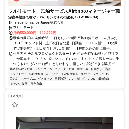
フルリモート 民泊サービスAirbnbのマネージャー職
深夜帯勤務で稼ぐ・バイリンガルの方必見！(TP18PSOM)
Teleperformance Japan株式会社
フルリモート
月給550,000円～610,000円
勤務時間詳細 実働時間：1日あたり8時間 平均勤務日数：1ヶ月あた
り21日 ▼シフト制：土日祝日含む週5日勤務 17：00～翌9：00の間
で実働8時間（土日祝含む週5日勤務） ・1時間休憩の他に前半...
仕事内容 ★新規プロジェクトスタート★ ✅ 完全在宅勤務♪ ✅ 弊社で
しか募集をしていないポジションです♪ ✅ これからの組織を一緒に形
づくるやりがい ✅ 前例にとらわれず、新しい挑戦ができる環境 ✅...
業界未経験者歓迎
ランチタイム
フリーター歓迎
学歴不問
転勤なし
英語
フルリモート
経験者歓迎
ネイルOK
有資格者歓迎
在宅OK
ブランクOK
育休あり
オープニングスタッフ
長期歓迎
シフト制
ピアスOK
服装自由
ひげOK
髪型・髪色自由
派遣社員