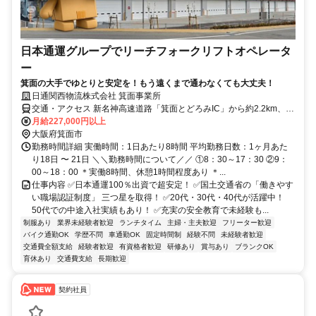
日本通運グループでリーチフォークリフトオペレータ
ー
箕面の大手でゆとりと安定を！もう遠くまで通わなくても大丈夫！
日通関西物流株式会社 箕面事業所
交通・アクセス 新名神高速道路「箕面とどろみIC」から約2.2km、阪
神高速道路「池田木部IC」から約7.2km、能勢電鉄妙見線「ときわ台
月給227,000円以上
駅」から約3.5km
大阪府箕面市
勤務時間詳細 実働時間：1日あたり8時間 平均勤務日数：1ヶ月あた
り18日 〜 21日 ＼＼勤務時間について／／ ①8：30～17：30 ②9：
00～18：00 ＊実働8時間、休憩1時間程度あり ＊...
仕事内容 ✅日本通運100％出資で超安定！ ✅国土交通省の「働きやす
い職場認証制度」 三つ星を取得！ ✅20代・30代・40代が活躍中！
50代での中途入社実績もあり！ ✅充実の安全教育で未経験も...
制服あり
業界未経験者歓迎
ランチタイム
主婦・主夫歓迎
フリーター歓迎
バイク通勤OK
学歴不問
車通勤OK
固定時間制
経験不問
未経験者歓迎
交通費全額支給
経験者歓迎
有資格者歓迎
研修あり
賞与あり
ブランクOK
育休あり
交通費支給
長期歓迎
契約社員