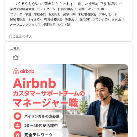
づくるやりがい ✅ 前例にとらわれず、新しい挑戦ができる環境 ✅...
業界未経験者歓迎
ランチタイム
社員登用あり
副業・WワークOK
フリーター歓迎
学歴不問
転勤なし
経験不問
未経験者歓迎
フルリモート
経験者歓迎
ネイルOK
有資格者歓迎
研修あり
在宅OK
ブランクOK
育休あり
オープニングスタッフ
長期歓迎
シフト制
同じ企業の求人
正社員