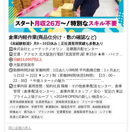
倉庫内軽作業(商品仕分け・数の確認など)
《未経験歓迎》月9～10日休み｜正社員登用実績も多数あり
株式会社ヒューテックノオリン 近畿圏共配センター
交通・アクセス 北大阪急行電鉄｢箕面萱野｣駅 車15分 ★車・バイク通
勤でも交通費支給 ★駐車場無料
日給12,000円以上
大阪府箕面市
勤務時間詳細 実働時間：1日あたり8時間 平均勤務日数：1ヶ月あた
り21日 〜 22日 ▼シフト制（実働8時間/休憩1時間） 【13：00～
22：00】 ＊午後スタートの魅力 ￣￣￣￣￣￣￣￣￣￣...
仕事内容 雇用形態：契約社員 職種：その他倉庫/配送センター、倉庫
管理（倉庫/配送センター）、倉庫作業スタッフ ／ 安心・安定の 東証
プライム上場グループ ＼ ⭐2024年OPENの新しい物流セン...
業界未経験者歓迎
社員登用あり
資格取得支援あり
フリーター歓迎
バイク通勤OK
学歴不問
車通勤OK
職場見学可
経験不問
未経験者歓迎
研修あり
賞与あり
ブランクOK
交通費支給
資格取得手当あり
シフト制
友達と応募OK
送迎あり
同じ企業の求人