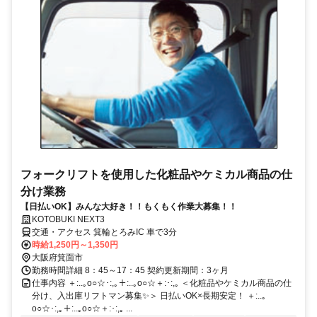
フォークリフトを使用した化粧品やケミカル商品の仕
分け業務
【日払いOK】みんな大好き！！もくもく作業大募集！！
KOTOBUKI NEXT3
交通・アクセス 箕輪とろみIC 車で3分
時給1,250円～1,350円
大阪府箕面市
勤務時間詳細 8：45～17：45 契約更新期間：3ヶ月
仕事内容 ＋:..｡o○☆･:,｡＋:..｡o○☆＋:･:,｡ ＜化粧品やケミカル商品の仕
分け、入出庫リフトマン募集✨＞ 日払いOK×長期安定！ ＋:..｡
o○☆･:,｡＋:..｡o○☆＋:･:,｡ ...