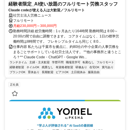
経験者限定_AI使い放題のフルリモート労務スタッフ
Claude codeが使える人は大歓迎／フルリモート
社労士法人労務ニュース
フルリモート
月給230,000円～300,000円
勤務時間詳細 総労働時間：1ヶ月あたり164時間 勤務時間は 8:00～
20:00の間で自由に調整できます。 コアタイムはなく、1日の標準労
働時間は8時間です。 フレキシブルタイムも同じく 8:0...
仕事内容 私たちは千葉市を拠点に、約80社の中小企業の人事労務を
まるごとサポートしている社労士法人です。 **他の事務所と違うとこ
ろ？** Claude Code・ChatGPT・Google Wo...
ランチタイム
主婦・主夫歓迎
学歴不問
職場見学可
転勤なし
フルリモート
経験者歓迎
ネイルOK
残業なし
有資格者歓迎
研修あり
在宅OK
賞与あり
ブランクOK
育休あり
長期歓迎
ピアスOK
土日祝休み
服装自由
正社員