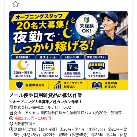
メール便や日用雑貨品の搬送作業
＼オープニング大量募集／超カンタン作業！
株式会社L-navi(エールナビ) L-82
交通・アクセス 川西能勢口駅から無料送迎バスで約20分・箕面萱野
駅から無料送迎バスで約15分・ときわ台駅/光風台駅から自転車で約
時給1,350円～1,688円
20分
大阪府箕面市
勤務時間詳細 【勤務時間】 ①20時～翌4時（休憩45分） ②21時～翌
5時（休憩45分） ③22時～翌5時（休憩45分） ④22時～翌4時（休憩