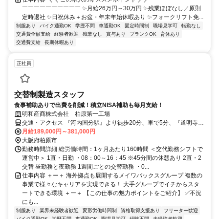
￣￣￣￣￣￣￣￣￣￣ ✨月給26万円～30万円 ✨残業ほぼなし／原則
定時退社 ✨日祝休み＋お盆・年末年始休暇あり ✨フォークリフト免...
制服あり
バイク通勤OK
学歴不問
車通勤OK
固定時間制
職場見学可
転勤なし
交通費全額支給
経験者歓迎
残業なし
賞与あり
ブランクOK
育休あり
交通費支給
長期休暇あり
正社員
交替制製造スタッフ
食事補助ありで出費を削減！積立NISA補助も毎月支給！
明和産商株式会社 柏原第一工場
交通・アクセス 『河内国分駅』より徒歩20分、車で5分、『道明寺
駅』より徒歩20分、車で5分
月給189,000円～381,000円
大阪府柏原市
勤務時間詳細 総労働時間：1ヶ月あたり160時間 ＜交代勤務シフトで
運営中＞ 1直・日勤 ・08：00～16：45 ※45分間の休憩あり 2直・2
交替 昼勤務と夜勤務 1週間ごとの交替勤務 ・0...
仕事内容 ＋ー＋ 海外拠点も展開するメイワパックスグループ 複数の
事業で様々なキャリアを実現できる！ 大手グループでイチからスタ
ートできる環境 ＋ー＋ 【この仕事の魅力ポイントをご紹介】 ✅不況
にも...
制服あり
業界未経験者歓迎
変形労働時間制
資格取得支援あり
フリーター歓迎
バイク通勤OK
学歴不問
車通勤OK
職場見学可
経験不問
未経験者歓迎