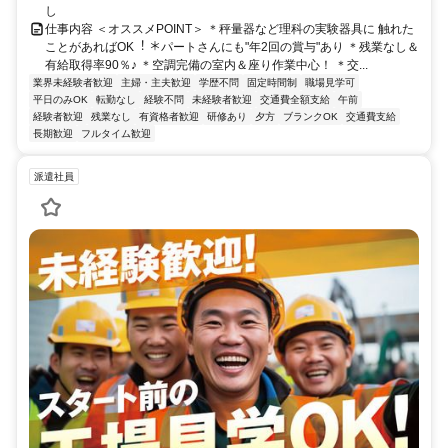
し
仕事内容 ＜オススメPOINT＞ ＊秤量器など理科の実験器具に 触れた
ことがあればOK︕ ＊パートさんにも"年2回の賞与"あり ＊残業なし＆
有給取得率90％♪ ＊空調完備の室内＆座り作業中心！ ＊交...
業界未経験者歓迎
主婦・主夫歓迎
学歴不問
固定時間制
職場見学可
平日のみOK
転勤なし
経験不問
未経験者歓迎
交通費全額支給
午前
経験者歓迎
残業なし
有資格者歓迎
研修あり
夕方
ブランクOK
交通費支給
長期歓迎
フルタイム歓迎
派遣社員