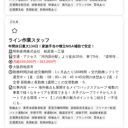
交通費全額支給
経験者歓迎
研修あり
賞与あり
ブランクOK
育休あり
交通費支給
長期歓迎
長期休暇あり
正社員
ライン作業スタッフ
年間休日最大134日！家族手当や積立NISA補助で安定！
明和産商株式会社 柏原第一工場
交通・アクセス 『河内国分駅』より徒歩20分、車で5分、『道明寺
駅』より徒歩20分、車で5分
月給189,000円～381,000円
大阪府柏原市
勤務時間詳細 総労働時間：1ヶ月あたり160時間 ＜交代勤務シフトで
運営中＞ 1直・日勤 ・08：00～16：45 ※45分間の休憩あり 2直・2
交替 昼勤務と夜勤務 1週間ごとの交替勤務 ・0...
仕事内容 ＋ー＋ 海外拠点も展開するメイワパックスグループ 複数の
事業で様々なキャリアを実現できる！ 大手グループでイチからスタ
ートできる環境 ＋ー＋ 【この仕事の魅力ポイントをご紹介】 ✅不況
にも...
制服あり
業界未経験者歓迎
変形労働時間制
資格取得支援あり
フリーター歓迎
バイク通勤OK
学歴不問
車通勤OK
職場見学可
経験不問
未経験者歓迎
交通費全額支給
経験者歓迎
研修あり
賞与あり
ブランクOK
育休あり
交通費支給
長期歓迎
長期休暇あり