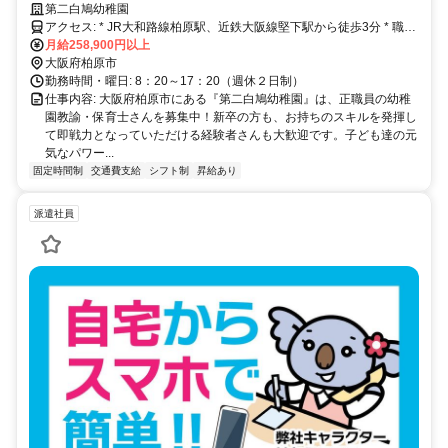
ちらからもアクセス便利です。
第二白鳩幼稚園
アクセス: * JR大和路線柏原駅、近鉄大阪線堅下駅から徒歩3分 * 職員
駐車場あり
月給258,900円以上
大阪府柏原市
勤務時間・曜日: 8：20～17：20（週休２日制）
仕事内容: 大阪府柏原市にある『第二白鳩幼稚園』は、正職員の幼稚
園教諭・保育士さんを募集中！新卒の方も、お持ちのスキルを発揮し
て即戦力となっていただける経験者さんも大歓迎です。子ども達の元
気なパワー...
固定時間制
交通費支給
シフト制
昇給あり
派遣社員