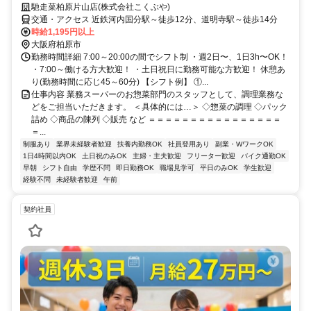
馳走菜柏原片山店(株式会社こくぶや)
交通・アクセス 近鉄河内国分駅～徒歩12分、道明寺駅～徒歩14分
時給1,195円以上
大阪府柏原市
勤務時間詳細 7:00～20:00の間でシフト制 ・週2日〜、1日3h〜OK！
・7:00～働ける方大歓迎！ ・土日祝日に勤務可能な方歓迎！ 休憩あ
り(勤務時間に応じ45～60分) 【シフト例】 ①...
仕事内容 業務スーパーのお惣菜部門のスタッフとして、調理業務な
どをご担当いただきます。 ＜具体的には…＞ ◇惣菜の調理 ◇パック
詰め ◇商品の陳列 ◇販売 など ＝＝＝＝＝＝＝＝＝＝＝＝＝＝＝＝
＝...
制服あり
業界未経験者歓迎
扶養内勤務OK
社員登用あり
副業・WワークOK
1日4時間以内OK
土日祝のみOK
主婦・主夫歓迎
フリーター歓迎
バイク通勤OK
早朝
シフト自由
学歴不問
即日勤務OK
職場見学可
平日のみOK
学生歓迎
経験不問
未経験者歓迎
午前
契約社員