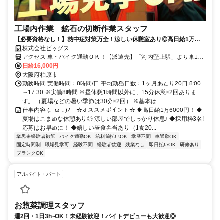
工場内作業 鉱石の切断作業スタッフ
【必要資格なし！】熱中症対策万全！涼しい休憩室あり◎高日給1万
6000円♪残業ほぼなし！昼食弁当あり★日払い・前払いOK
株式会社ビッグス
アクセス 車・バイク通勤ＯＫ！【派遣先】「河内堅上駅」より車10
分／「高井田駅」より車8分
日給16,000円
大阪府柏原市
勤務時間 実働時間：8時間/日 平均勤務日数：1ヶ月あたり20日 8:00
～17:30 ※実働8時間 ※昼休憩1時間以外に、15分休憩×2回ありま
す。 （夏場などの暑い季節は30分×2回） ※基本は...
仕事内容 (｡･ω･｡)ﾉ━☆オススメポイント☆ ◆高日給1万6000円！ ◆
夏場はこまめな休憩あり◎ 涼しい部屋でしっかり休息♪ ◆採用枠3名!
応募はお早めに！ ◆嬉しい昼食弁当あり（1食20...
業界未経験者歓迎
バイク通勤OK
給料前払いOK
学歴不問
車通勤OK
固定時間制
職場見学可
経験不問
経験者歓迎
残業なし
即日払いOK
研修あり
ブランクOK
アルバイト・パート
お惣菜調理スタッフ
週2回・1日3h~OK！未経験歓迎！バイトデビューも大歓迎◎