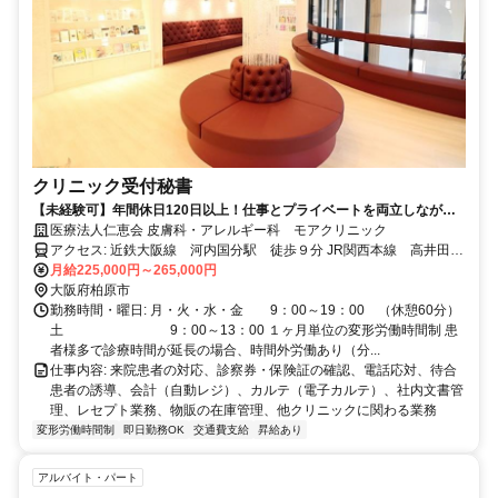
クリニック受付秘書
【未経験可】年間休日120日以上！仕事とプライベートを両立しながら
働ける職場です！！
医療法人仁恵会 皮膚科・アレルギー科 モアクリニック
アクセス: 近鉄大阪線 河内国分駅 徒歩９分 JR関西本線 高井田
月給225,000円～265,000円
駅 徒歩２２分 自転車・バイク通勤OK 車通勤OK（応相談）
大阪府柏原市
勤務時間・曜日: 月・火・水・金 9：00～19：00 （休憩60分）
土 9：00～13：00 １ヶ月単位の変形労働時間制 患
者様多で診療時間が延長の場合、時間外労働あり（分...
仕事内容: 来院患者の対応、診察券・保険証の確認、電話応対、待合
患者の誘導、会計（自動レジ）、カルテ（電子カルテ）、社内文書管
理、レセプト業務、物販の在庫管理、他クリニックに関わる業務
変形労働時間制
即日勤務OK
交通費支給
昇給あり
アルバイト・パート