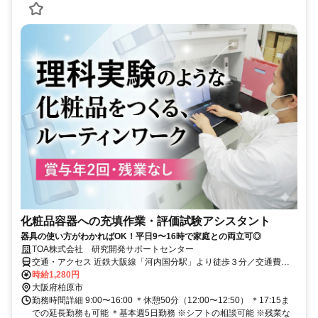
化粧品容器への充填作業・評価試験アシスタント
器具の使い⽅がわかればOK！平日9〜16時で家庭との両立可◎
TOA株式会社 研究開発サポートセンター
交通・アクセス 近鉄大阪線「河内国分駅」より徒歩３分／交通費全
額⽀給
時給1,280円
大阪府柏原市
勤務時間詳細 9:00〜16:00 ＊休憩50分（12:00〜12:50） ＊17:15ま
での延⻑勤務も可能 ＊基本週5日勤務 ※シフトの相談可能 ※残業な