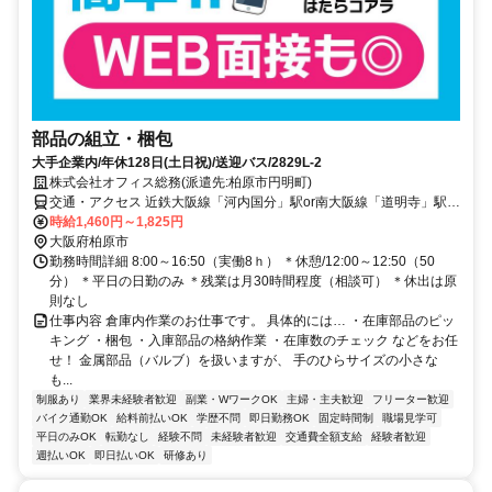
部品の組立・梱包
大手企業内/年休128日(土日祝)/送迎バス/2829L-2
株式会社オフィス総務(派遣先:柏原市円明町)
交通・アクセス 近鉄大阪線「河内国分」駅or南大阪線「道明寺」駅か
ら無料送迎あり
時給1,460円～1,825円
大阪府柏原市
勤務時間詳細 8:00～16:50（実働8ｈ） ＊休憩/12:00～12:50（50
分） ＊平日の日勤のみ ＊残業は月30時間程度（相談可） ＊休出は原
則なし
仕事内容 倉庫内作業のお仕事です。 具体的には… ・在庫部品のピッ
キング ・梱包 ・入庫部品の格納作業 ・在庫数のチェック などをお任
せ！ 金属部品（バルブ）を扱いますが、 手のひらサイズの小さな
も...
制服あり
業界未経験者歓迎
副業・WワークOK
主婦・主夫歓迎
フリーター歓迎
バイク通勤OK
給料前払いOK
学歴不問
即日勤務OK
固定時間制
職場見学可
平日のみOK
転勤なし
経験不問
未経験者歓迎
交通費全額支給
経験者歓迎
週払いOK
即日払いOK
研修あり