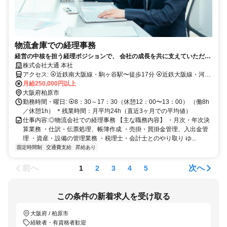
物流倉庫での経理事務
経営の中核を担う経理ポジションで、 会社の成長を共に支えていただけ
る方を募集します
株式会社大通 本社
アクセス: ⦿近鉄南大阪線・駒ヶ谷駅〜徒歩17分 ⦿近鉄大阪線・河内
国分駅〜自転車10分 ＊車・バイク通勤OK（駐車場あり） ＊羽曳野
月給250,000円以上
市・藤井寺市・八尾市・松原市・富田林市など周辺からも通勤圏内
大阪府柏原市
勤務時間・曜日: ⦿8：30～17：30（休憩12：00〜13：00） （働8h
／休憩1h） ＊残業時間：月平均24h（直近3ヶ月での平均値）
仕事内容: ​◎物流会社での経理事務 【主な職務内容】 ・月次・年次決
算業務 ・仕訳・伝票処理、帳簿作成 ・売掛・買掛金管理、入出金管
理 ・資産・設備の管理業務 ・税理士・会計士とのやり取り ゆ...
固定時間制
交通費支給
昇給あり
前へ
次へ
1
2
3
4
5
この条件の新着求人を受け取る
大阪府 / 柏原市
経験者・有資格者歓迎