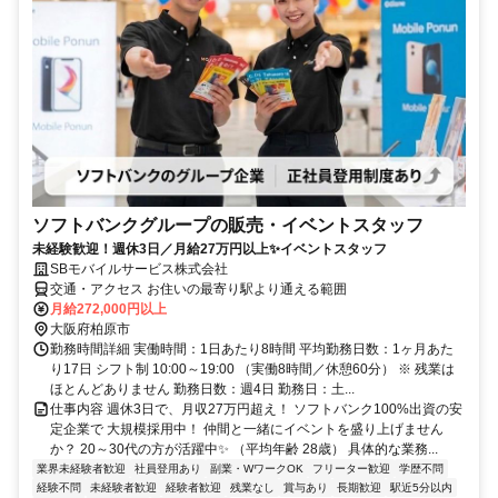
ソフトバンクグループの販売・イベントスタッフ
未経験歓迎！週休3日／月給27万円以上✨イベントスタッフ
SBモバイルサービス株式会社
交通・アクセス お住いの最寄り駅より通える範囲
月給272,000円以上
大阪府柏原市
勤務時間詳細 実働時間：1日あたり8時間 平均勤務日数：1ヶ月あた
り17日 シフト制 10:00～19:00 （実働8時間／休憩60分） ※ 残業は
ほとんどありません 勤務日数：週4日 勤務日：土...
仕事内容 週休3日で、月収27万円超え！ ソフトバンク100%出資の安
定企業で 大規模採用中！ 仲間と一緒にイベントを盛り上げません
か？ 20～30代の方が活躍中✨ （平均年齢 28歳） 具体的な業務...
業界未経験者歓迎
社員登用あり
副業・WワークOK
フリーター歓迎
学歴不問
経験不問
未経験者歓迎
経験者歓迎
残業なし
賞与あり
長期歓迎
駅近5分以内