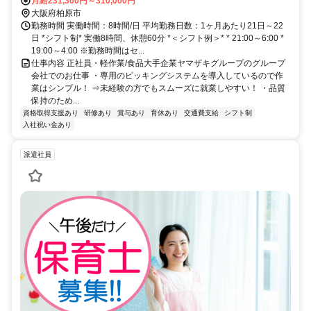
月給231,300円～310,000円
大阪府柏原市
勤務時間 実働時間：8時間/日 平均勤務日数：1ヶ月あたり21日～22
日 *シフト制* 実働8時間、休憩60分 *＜シフト例＞* * 21:00～6:00 *
19:00～4:00 ※勤務時間はセ...
仕事内容 正社員・軽作業/食品大手企業ヤマザキグループのグループ
会社でのお仕事 ・専用のピッキングシステムを導入しているので作
業はシンプル！ ⇒未経験の方でもスムーズに就業しやすい！ ・品質
保持のため...
資格取得支援あり
研修あり
賞与あり
育休あり
交通費支給
シフト制
入社祝い金あり
派遣社員