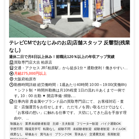
テレビCMでおなじみのお店|店舗スタッフ 反響型(残業
なし)
週休二日で月8日以上休み！前職比120％以上の年収アップ実績
買取専門店大吉 柏原店
交通・アクセス JR｢柏原駅」から徒歩1分＊通勤便利！働きやすい職
場環境だから長期雇用安定
月給275,000円以上
大阪府柏原市
勤務時間詳細 総労働時間：1週あたり40時間 10:00～19:00(実働8h)
＊シフト制 ＊時間外勤務は月10h程度 1日の流れ※あくまで一例で
す｡ 10：00 出勤 ▼ 開店準備･掃除､...
仕事内容 貴金属やブランド品の買取専門店にて、 お客様対応・査
定・店舗運営をお任せします。 ただモノを買い取るだけではなく、
「お客様の想い」に触れる仕事です。 大切にしてきた品を手放す理
由や、 ...
制服あり
業界未経験者歓迎
主婦・主夫歓迎
フリーター歓迎
バイク通勤OK
学歴不問
職場見学可
転勤なし
経験不問
未経験者歓迎
経験者歓迎
ネイルOK
残業なし
研修あり
賞与あり
ブランクOK
育休あり
交通費支給
長期歓迎