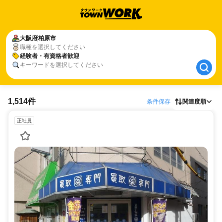
大阪府
大阪府
柏原市
柏原市
職種を選択してください
経験者・有資格者歓迎
経験者・有資格者歓迎
キーワードを選択してください
1,514件
条件保存
関連度順
正社員