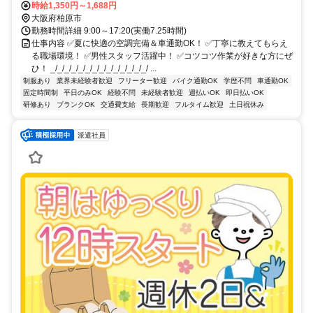
時給1,350円～1,688円
大阪府柏原市
勤務時間詳細 9:00～17:20(実働7.25時間)
仕事内容 ✅夏に快適の空調完備＆車通勤OK！ ✅丁寧に教えてもらえ
る職場環境！ ✅男性スタッフ活躍中！ ✅コツコツ作業が好きな方にぜ
ひ！ _/_/_/_/_/_/_/_/_/_/_/_/_/_/ ...
制服あり
業界未経験者歓迎
フリーター歓迎
バイク通勤OK
学歴不問
車通勤OK
固定時間制
平日のみOK
経験不問
未経験者歓迎
週払いOK
即日払いOK
研修あり
ブランクOK
交通費支給
長期歓迎
フルタイム歓迎
土日祝休み
派遣社員