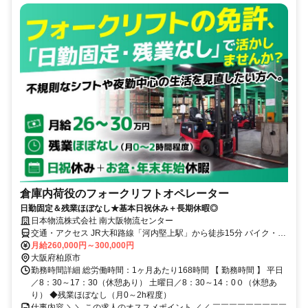
倉庫内荷役のフォークリフトオペレーター
日勤固定＆残業ほぼなし★基本日祝休み＋長期休暇◎
日本物流株式会社 南大阪物流センター
交通・アクセス JR大和路線「河内堅上駅」から徒歩15分 バイク・車
通勤OK
月給260,000円～300,000円
大阪府柏原市
勤務時間詳細 総労働時間：1ヶ月あたり168時間 【 勤務時間 】 平日
／8：30～17：30（休憩あり） 土曜日／8：30～14：0０（休憩あ
り） ◆残業ほぼなし（月0～2h程度）
仕事内容 ＼＼ この求人のオススメポイント ／／ ￣￣￣￣￣￣￣￣￣