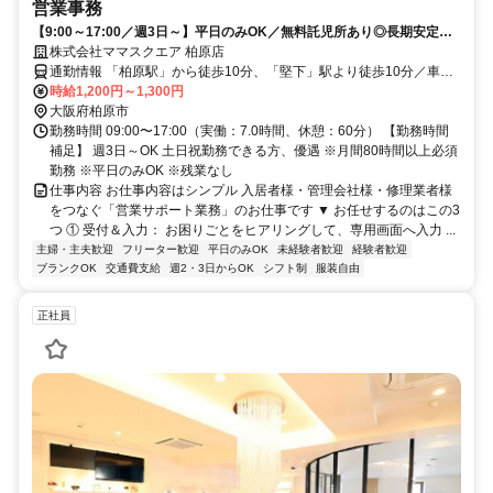
営業事務
【9:00～17:00／週3日～】平日のみOK／無料託児所あり◎長期安定ワ
ーク◎入社日相談OK
株式会社ママスクエア 柏原店
通勤情報 「柏原駅」から徒歩10分、「堅下」駅より徒歩10分／車通
勤応相談
時給1,200円～1,300円
大阪府柏原市
勤務時間 09:00〜17:00（実働：7.0時間、休憩：60分） 【勤務時間
補足】 週3日～OK 土日祝勤務できる方、優遇 ※月間80時間以上必須
勤務 ※平日のみOK ※残業なし
仕事内容 お仕事内容はシンプル 入居者様・管理会社様・修理業者様
をつなぐ「営業サポート業務」のお仕事です ▼ お任せするのはこの3
つ ① 受付＆入力： お困りごとをヒアリングして、専用画面へ入力 ...
主婦・主夫歓迎
フリーター歓迎
平日のみOK
未経験者歓迎
経験者歓迎
ブランクOK
交通費支給
週2・3日からOK
シフト制
服装自由
正社員