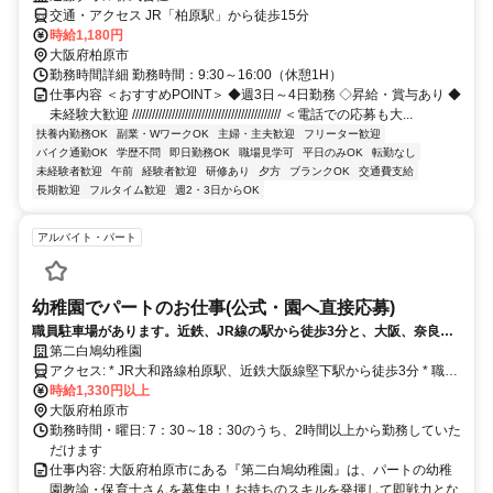
交通・アクセス JR「柏原駅」から徒歩15分
時給1,180円
大阪府柏原市
勤務時間詳細 勤務時間：9:30～16:00（休憩1H）
仕事内容 ＜おすすめPOINT＞ ◆週3日～4日勤務 ◇昇給・賞与あり ◆
未経験大歓迎 ///////////////////////////////////////////// ＜電話での応募も大...
扶養内勤務OK
副業・WワークOK
主婦・主夫歓迎
フリーター歓迎
バイク通勤OK
学歴不問
即日勤務OK
職場見学可
平日のみOK
転勤なし
未経験者歓迎
午前
経験者歓迎
研修あり
夕方
ブランクOK
交通費支給
長期歓迎
フルタイム歓迎
週2・3日からOK
アルバイト・パート
幼稚園でパートのお仕事(公式・園へ直接応募)
職員駐車場があります。近鉄、JR線の駅から徒歩3分と、大阪、奈良ど
ちらからもアクセス便利です。
第二白鳩幼稚園
アクセス: * JR大和路線柏原駅、近鉄大阪線堅下駅から徒歩3分 * 職員
駐車場あり
時給1,330円以上
大阪府柏原市
勤務時間・曜日: 7：30～18：30のうち、2時間以上から勤務していた
だけます
仕事内容: 大阪府柏原市にある『第二白鳩幼稚園』は、パートの幼稚
園教諭・保育士さんを募集中！お持ちのスキルを発揮して即戦力とな