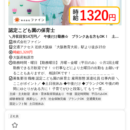
認定こども園の保育士
＼月収目安14万円／ 午後だけ勤務☆ ブランクある方もOK！ 土日
祝休み◎
株式会社ファイン
交通アクセス 近鉄大阪線 「大阪教育大前」駅より徒歩15分
時給1,320円
大阪府柏原市
勤務時間・曜日 【勤務曜日】 月曜～金曜（平日のみ） ☆月1回土曜
勤務できる方歓迎です！ ☆行事などにより土曜日の出勤を お願いす
ることもありますが、 相談OKです！ ＿＿＿＿＿＿＿＿＿＿＿ ...
募集要項 職種 認定こども園の保育士 雇用形態 派遣社員 仕事内容 ＼
ここがポイント／ ◆土日祝休み ◆午後だけ ◆ブランクOK 午後の時
間にゆとりがある方に！ 子育てがひと段落して もう一度...
主婦・主夫歓迎
産休・育休取得実績あり
午後
固定時間制
平日のみOK
経験者歓迎
残業なし
夕方
社会保険完備
ブランクOK
交通費支給
固定シフト制
土日祝休み
正社員