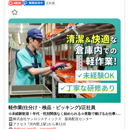
正社員
軽作業(仕分け・検品・ピッキング)/正社員
☆未経験歓迎！年代・性別関係なく始められる☆夜勤で稼げるお仕事♪食
品を扱う清潔な職場環境です！◎入社祝い金5万円
株式会社サンロジスティックス 阪南配送センター
アクセス ｢河内堅上駅｣から車11分