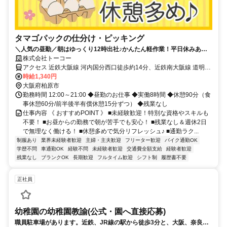
タマゴパックの仕分け・ピッキング
＼人気の昼勤／朝はゆっくり12時出社♪かんたん軽作業！平日休みあり
で混雑知らず◎残業なしで月収23万以上！
株式会社トーコー
アクセス 近鉄大阪線 河内国分西口徒歩約14分、近鉄南大阪線 道明寺
徒歩約17分 【アクセス】 ・近鉄「河内国分」駅～徒歩12分/車5分 ・
時給1,340円
近鉄「道明寺」駅～車6分 ・JR「柏原」駅～車15分 ・西名阪「藤井
大阪府柏原市
寺IC」～車8分 ※車、バイク、自転車通勤OK
勤務時間 12:00～21:00 ◆昼勤のお仕事 ◆実働8時間 ◆休憩90分（食
事休憩60分/前半後半有償休憩15分ずつ） ◆残業なし
仕事内容 《 おすすめPOINT 》 ■未経験歓迎！特別な資格やスキルも
不要！ ■お昼からの勤務で朝が苦手でも安心！ ■残業なし＆週休2日
で無理なく働ける！ ■休憩多めで気分リフレッシュ♪ ■通勤ラク...
制服あり
業界未経験者歓迎
主婦・主夫歓迎
フリーター歓迎
バイク通勤OK
学歴不問
車通勤OK
経験不問
未経験者歓迎
交通費全額支給
経験者歓迎
残業なし
ブランクOK
長期歓迎
フルタイム歓迎
シフト制
履歴書不要
正社員
幼稚園の幼稚園教諭(公式・園へ直接応募)
職員駐車場があります。近鉄、JR線の駅から徒歩3分と、大阪、奈良ど