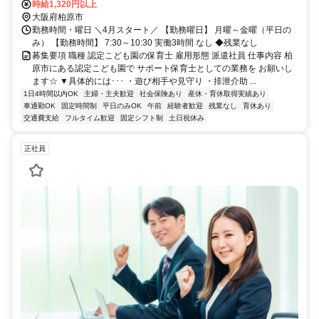
時給1,320円以上
駅」より車で17分 香芝市内より車で14分
大阪府柏原市
勤務時間・曜日 ＼4月スタート／ 【勤務曜日】 月曜～金曜（平日の
み） 【勤務時間】 7:30～10:30 実働3時間 なし ◆残業なし
募集要項 職種 認定こども園の保育士 雇用形態 派遣社員 仕事内容 柏
原市にある認定こども園で サポート保育士としての業務を お願いし
ます☆ ▼具体的には･･･ ・遊び相手や見守り ・排泄介助 ...
1日4時間以内OK
主婦・主夫歓迎
社会保険あり
産休・育休取得実績あり
車通勤OK
固定時間制
平日のみOK
午前
経験者歓迎
残業なし
育休あり
交通費支給
フルタイム歓迎
固定シフト制
土日祝休み
正社員