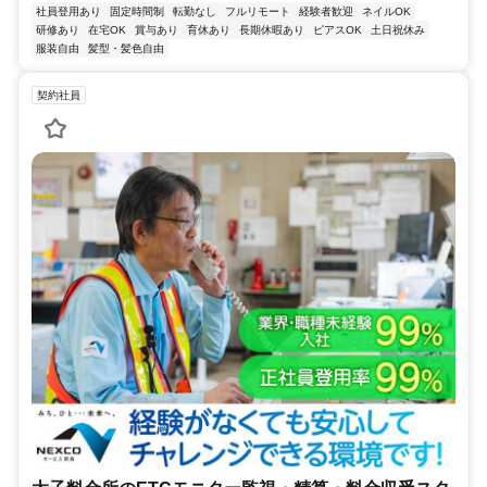
社員登用あり
固定時間制
転勤なし
フルリモート
経験者歓迎
ネイルOK
研修あり
在宅OK
賞与あり
育休あり
長期休暇あり
ピアスOK
土日祝休み
服装自由
髪型・髪色自由
契約社員