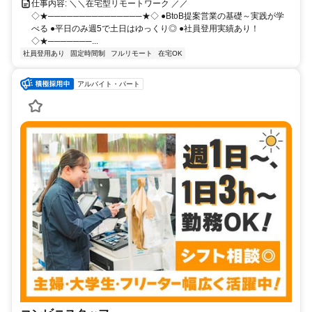
仕事内容: ＼＼在宅型リモートワーク ／／
◇★───────────────★◇ ●BtoB提案営業の基礎～実践が学
べる ●平日のみ週5で土日はゆっくり◎ ●社員登用実績あり！
◇★───────...
社員登用あり
固定時間制
フルリモート
在宅OK
アルバイト・パート