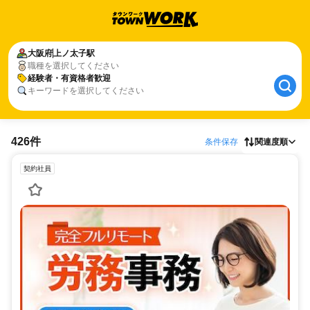
大阪府
上ノ太子駅
職種を選択してください
経験者・有資格者歓迎
キーワードを選択してください
426件
条件保存
関連度順
契約社員