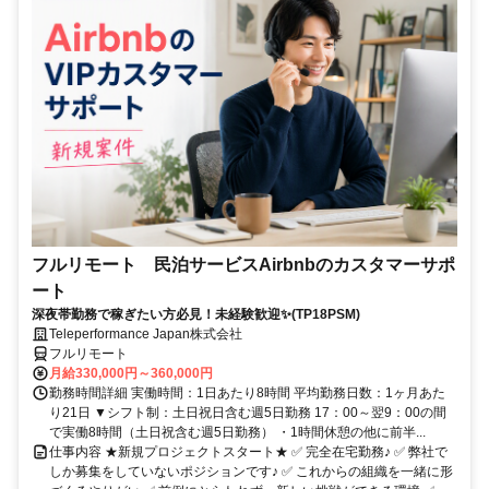
フルリモート 民泊サービスAirbnbのカスタマーサポ
ート
深夜帯勤務で稼ぎたい方必見！未経験歓迎✨(TP18PSM)
Teleperformance Japan株式会社
フルリモート
月給330,000円～360,000円
勤務時間詳細 実働時間：1日あたり8時間 平均勤務日数：1ヶ月あた
り21日 ▼シフト制：土日祝日含む週5日勤務 17：00～翌9：00の間
で実働8時間（土日祝含む週5日勤務） ・1時間休憩の他に前半...
仕事内容 ★新規プロジェクトスタート★ ✅ 完全在宅勤務♪ ✅ 弊社で
しか募集をしていないポジションです♪ ✅ これからの組織を一緒に形