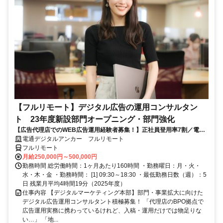
【フルリモート】デジタル広告の運用コンサルタン
ト 23年度新設部門オープニング・部門強化
【広告代理店でのWEB広告運用経験者募集！】正社員登用率7割／電通
G／全国×完全在宅／年休126日・土日祝休み／残業月平均4時間19分
電通デジタルアンカー フルリモート
フルリモート
月給250,000円～500,000円
勤務時間 総労働時間：1ヶ月あたり160時間 ・勤務曜日：月・火・
水・木・金 ・勤務時間： [1] 09:30～18:30 ・最低勤務日数（週）：5
日 残業月平均4時間19分（2025年度）
仕事内容 【デジタルマーケティング本部】部門・事業拡大に向けた
デジタル広告運用コンサルタント積極募集！ 「代理店のBPO拠点で
広告運用実務に携わっているけれど、入稿・運用だけでは物足りな
い…」 「地...