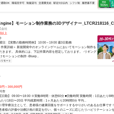
ク通勤OK
職場見学可
制服貸与
交通費支給
駅近5分以内
シフト制
履歴書不要
l Engine】モーション制作業務の3Dデザイナー_LTCR218116_C
式会社
0円以上
ト
日: 【実際の勤務時間例】 10:00～19:00 週3日勤務
 ＜作業詳細＞ 新規開発中のオンラインゲームにおいてモーション制作を
だきます。 具体的には、下記作業内容を想定しております。 -リギング
ーションの制作 -Bluep...
ルリモート
士
00円～300,000円
川市
【日勤】 09:00〜18:00 ※実働8時間・休憩60分 ■労働時間 実働時間：1日あたり8
たり18日〜20日 平均残業時間：1ヶ月あたり20時間0分 平均...
 ☆理学療法士として、患者様の健康回復をサポートするやりがいのあるお仕事です！
- 患者様の評価や治療計画の策定を行い、個々のニーズに応じたリハビリテーションを提