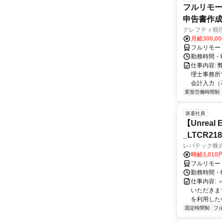
フルリモー
申告書作
クレフティ税
月給300,0
フルリモー
勤務時間・曜日
仕事内容:
理士事務所
会計入力（
変形労働時間制
派遣社員
【Unre
_LTCR21
レバテック株
時給3,01
フルリモー
勤務時間・曜
仕事内容:
いただきます
を利用した各
固定時間制
フ