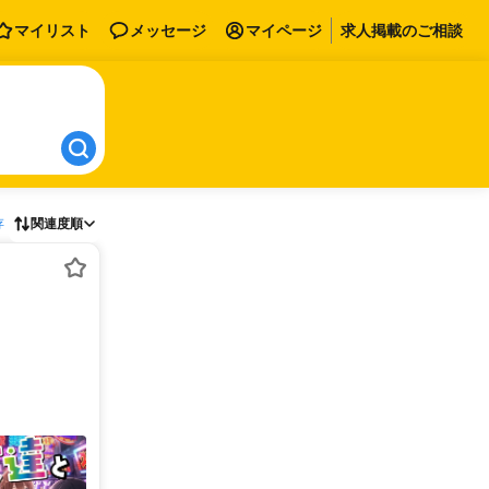
マイリスト
メッセージ
マイページ
求人掲載のご相談
存
関連度順