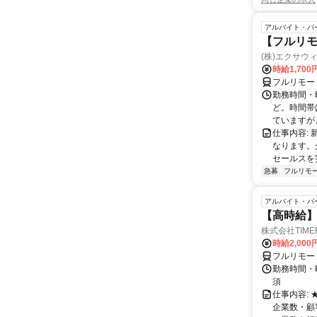
アルバイト・パ
【フルリモ
(株)エクサウ
時給1,700
フルリモー
勤務時間・曜日
ど。時間帯
ていますが、
仕事内容:
なります。
セールスを
急募
フルリモ
アルバイト・パ
【高時給】
株式会社TIME
時給2,000
フルリモー
勤務時間・
須
仕事内容:
企業数・顧