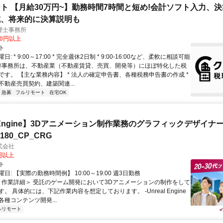
ト 【月給30万円~】勤務時間7時間と短め!会計ソフト入力、
成、将来的に決算説明も
理士事務所
00円以上
ト
: * 9:00～17:00 * 完全週休2日制 * 9:00-16:00など、柔軟に相談可能
 弊事務所は、不動産業（不動産賃貸、売買、開発等）にほぼ特化した税
です。 【主な業務内容】 * 法人の確定申告書、各種税務申告書の作成 *
不動産売買契約、建築関連...
急募
フルリモート
在宅OK
al Engine】3Dアニメーション制作業務のグラフィックデザイナ
8180_CP_CRG
式会社
0円以上
ト
日: 【実際の勤務時間例】 10:00～19:00 週3日勤務
 ＜作業詳細＞ 受託のゲーム開発において3Dアニメーションの制作をして
。 具体的には、下記作業内容を想定しております。 -Unreal Engine
種コンテンツ開発...
ルリモート