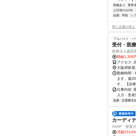
制服あり
業界
土日祝のみOK
短期
早朝
シ
同じ企業の求人
アルバイト・パ
受付・医
医療法人森田
時給1,30
ア
大阪府寝屋
勤務時間・
ます。週2
す。 【診
仕事内容:
入力・患者
急募
交通費支
カーディ
ASAP 寝屋
月給253,0