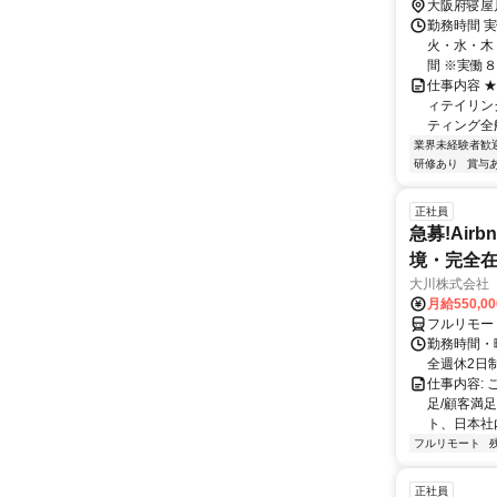
大阪府寝屋
勤務時間 
火・水・木・
間 ※実働８時
仕事内容 
ィテイリン
ティング全
業界未経験者歓
研修あり
賞与
正社員
急募!Airbn
境・完全在
大川株式会社
月給550,0
フルリモー
勤務時間・曜
全週休2日
仕事内容:
足/顧客満
ト、日本社
フルリモート
正社員