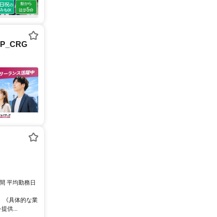
P_CRG
時間 平均勤務日
 《具体的な業
供...