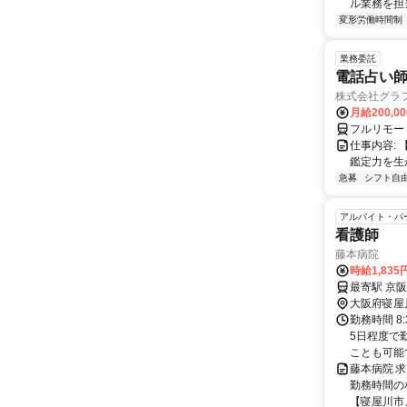
ル業務を担当い
変形労働時間制
業務委託
電話占い師
株式会社グラ
月給200,00
フルリモー
仕事内容:
鑑定力を生
急募
シフト自
アルバイト・パ
看護師
藤本病院
時給1,83
最寄駅 京
大阪府寝屋
勤務時間 8:
5日程度で
ことも可能です
藤本病院 求
勤務時間の
【寝屋川市