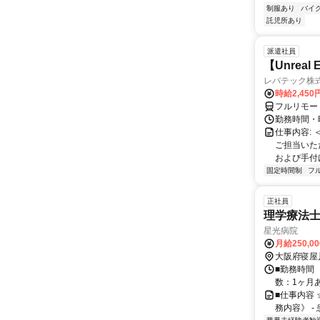
制服あり
バイ
託児所あり
派遣社員
【Unrea
レバテック株
時給2,45
フルリモー
勤務時間・曜
仕事内容:
ご担当いた
および手付けモ
固定時間制
フ
正社員
理学療法
星光病院
月給250,0
大阪府寝屋
■勤務時間 
数：1ヶ月あ
■仕事内容
務内容》 