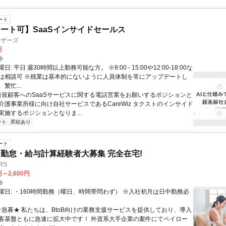
ート
ート可】SaaSインサイドセールス
ィザーズ
円
ト
: 平日 週30時間以上勤務可能な方。 ※9:00 - 15:00や12:00-18:00な
は相談可 ※残業は基本的にないように人員体制を常にアップデートし
繁忙...
 新規顧客へのSaaSサービスに関する電話営業をお願いするポジションと
介護事業所様に向け自社サービスであるCareWiz タクストのインサイド
実施するポジションとなりま...
ート
昇給あり
ート
勤怠・給与計算経験者大募集 完全在宅!
RS
円～2,600円
ト
曜日: ・160時間勤務（曜日、時間帯問わず） ※入社初月は日中勤務必
 ★急募★ 私たちは、BtoB向けの業務支援サービスを提供しており、導入
客基盤ともに急速に拡大中です！ 外資系大手企業の案件にてペイロー