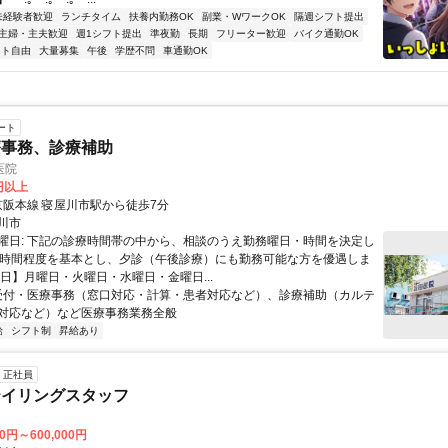
未経験者歓迎
ランチタイム
扶養内勤務OK
副業・WワークOK
隔週シフト提出
主婦・主夫歓迎
週1シフト提出
準夜勤
長期
フリーター歓迎
バイク通勤OK
フト自由
大量募集
午後
学歴不問
車通勤OK
ート
療事務、診療補助
医院
0円以上
クセス: 京阪本線 寝屋川市駅から徒歩7分
川市
曜日: 下記の診療時間帯の中から、相談のうえ勤務曜日・時間を決定し
0時間程度を基本とし、夕診（午後診療）にも勤務可能な方を優遇しま
療日】月曜日・火曜日・水曜日・金曜日...
 受付・医療事務（窓口対応・計算・患者対応など）、診療補助（カルテ
対応など）など医療事務業務全般
給
シフト制
昇給あり
正社員
テイリングスタッフ
川
00円～600,000円