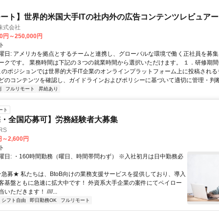
ート】世界的米国大手ITの社内外の広告コンテンツレビュアー
n株式会社
00円～250,000円
ト
曜日: アメリカを拠点とするチームと連携し、グローバルな環境で働く正社員を募集
ークです。 業務時間は下記の３つの就業時間から選択いただけます。 １．研修期間中.
 このポジションでは世界的大手IT企業のオンラインプラットフォーム上に投稿され
どのコンテンツを確認し、ガイドラインおよびポリシーに基づいて適切に管理・判断す
制
フルリモート
昇給あり
ート
宅・全国応募可】労務経験者大募集
RS
円～2,600円
ト
曜日: ・160時間勤務（曜日、時間帯問わず） ※入社初月は日中勤務必
 ★急募★ 私たちは、BtoB向けの業務支援サービスを提供しており、導入
客基盤ともに急速に拡大中です！ 外資系大手企業の案件にてペイロー
ただきます！ ////...
シフト自由
即日勤務OK
フルリモート