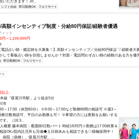
ただきます！ ////...
シフト自由
即日勤務OK
フルリモート
/高額インセンティブ制度・分給80円保証/経験者優遇
フィット
0円～1,100,000円
ト
 【電話占い師・鑑定師を大募集！】高額インセンティブ／分給80円保証 ▽経験者大
かして看板占い師を目指しませんか？対面・電話問わず占い師の経験のある方を優先し
由
即日勤務OK
フルリモート
ート
5円以上
阪本線「寝屋川市駅」より徒歩5分
川市
30～17:00（休憩60分） ※9:00～17:00など勤務時間の相談可 ※週3～
勤務日数相談可、平日のみ勤務も可！ ※希望の方には夜勤をお願いする
。（16:3...
人概要 藤本病院：看護師/日勤パート 時給1835円☆勤務は17:00終業＆
相談OK♪院内託児所も完備◆土日祝休みも相談できる◇積極採用中！
、病院（病棟）、寝屋川市駅、...