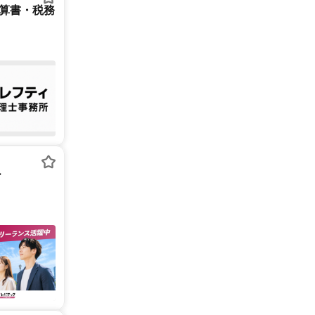
決算書・税務
ー