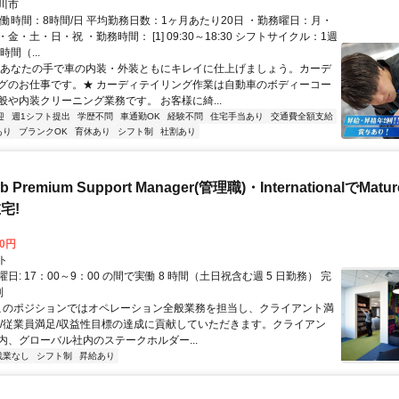
川市
実働時間：8時間/日 平均勤務日数：1ヶ月あたり20日 ・勤務曜日：月・
金・土・日・祝 ・勤務時間： [1] 09:30～18:30 シフトサイクル：1週
間（...
★あなたの手で車の内装・外装ともにキレイに仕上げましょう。カーデ
グのお仕事です。★ カーディテイリング作業は自動車のボディーコー
般や内装クリーニング業務です。 お客様に綺...
迎
週1シフト提出
学歴不問
車通勤OK
経験不問
住宅手当あり
交通費全額支給
あり
ブランクOK
育休あり
シフト制
社割あり
b Premium Support Manager(管理職)・InternationalでMa
宅!
00円
ト
日: 17：00～9：00 の間で実働 8 時間（土日祝含む週 5 日勤務） 完
制
 このポジションではオペレーション全般業務を担当し、クライアント満
足/従業員満足/収益性目標の達成に貢献していただきます。クライアン
内、グローバル社内のステークホルダー...
残業なし
シフト制
昇給あり