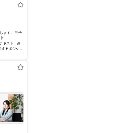
します。 完全
..
るテキスト、画
るポジシ...