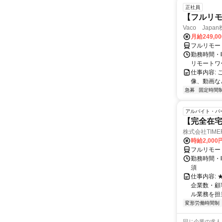
正社員
【フルリモ
Vaco Japa
月給249,0
フルリモー
勤務時間・
リモートワ
仕事内容:
像、動画な
急募
固定時間
アルバイト・パ
【完全在
株式会社TIME
時給2,000
フルリモー
勤務時間・
須
仕事内容:
企業数・顧
ル業務を担当い
変形労働時間制
同じ企業の求人