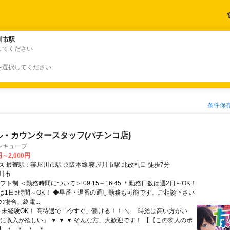
川市駅
川市駅
してください
を選択してください
条件保
ル・カウンタースタッフ(パチンコ店)
ンキューブ
円～2,000円
交通アクセス 最寄駅：寝屋川市駅 京阪本線 寝屋川市駅 北改札口 徒歩7分
川市
フト制 ＜勤務時間について＞ 09:15～16:45 ＊勤務日数は週2日～OK！
は1日5時間～OK！ ◆早番・遅番の通し勤務も可能です。ご相談下さい
場合、終電...
／ 未経験OK！ 高待遇で「今すぐ」働ける！！ ＼ 「時給は高い方がい
ぐに収入が欲しい」 ▼ ▼ ▼ そんな方、大歓迎です！ 【【この求人のポ
＊.｡＊.｡＊.｡＊...