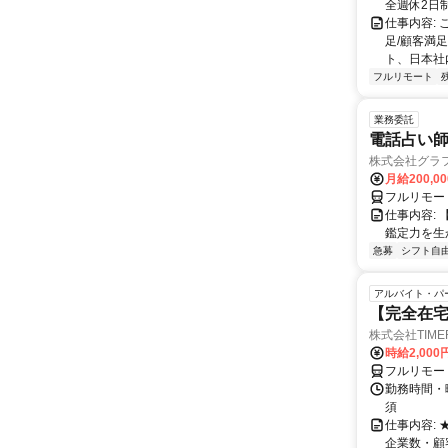
全週休2日
仕事内容:
足/顧客満
ト、日本社
フルリモート
業務委託
電話占い師
株式会社グラ
月給200,00
フルリモー
仕事内容:
鑑定力を生
急募
シフト自
アルバイト・パ
【完全在
株式会社TIME
時給2,000
フルリモー
勤務時間・
須
仕事内容:
企業数・顧