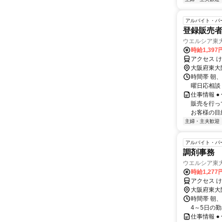
アルバイト・パ
登録販売
ウエルシア東
時給1,397
アクセス 
大阪府東大
時間帯 朝、昼
曜日応相談 1
仕事情報 
販売を行っ
お客様の目線
主婦・主夫歓迎
アルバイト・パ
調剤事務
ウエルシア東
時給1,277
アクセス 
大阪府東大
時間帯 朝、
4～5日の
仕事情報 