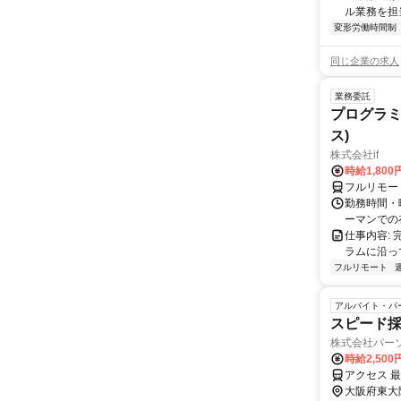
ル業務を担当い
変形労働時間制
同じ企業の求人
業務委託
プログラミ
ス)
株式会社if
時給1,800
フルリモー
勤務時間・曜
ーマンでの
仕事内容:
ラムに沿っ
フルリモート
アルバイト・パ
スピード採
株式会社パー
時給2,50
アクセス 
大阪府東大