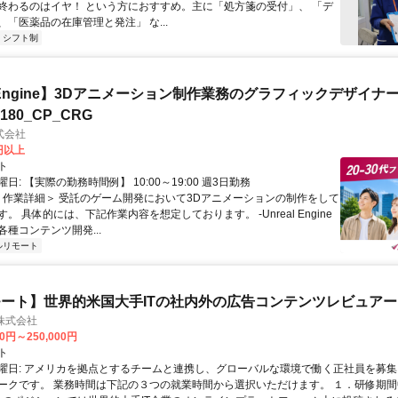
終わるのはイヤ！ という方におすすめ。主に「処方箋の受付」、 「デ
「医薬品の在庫管理と発注」 な...
シフト制
al Engine】3Dアニメーション制作業務のグラフィックデザイナ
8180_CP_CRG
式会社
0円以上
ト
日: 【実際の勤務時間例】 10:00～19:00 週3日勤務
 ＜作業詳細＞ 受託のゲーム開発において3Dアニメーションの制作をして
。 具体的には、下記作業内容を想定しております。 -Unreal Engine
種コンテンツ開発...
ルリモート
ート】世界的米国大手ITの社内外の広告コンテンツレビュアー
n株式会社
00円～250,000円
ト
曜日: アメリカを拠点とするチームと連携し、グローバルな環境で働く正社員を募集
ークです。 業務時間は下記の３つの就業時間から選択いただけます。 １．研修期間中.