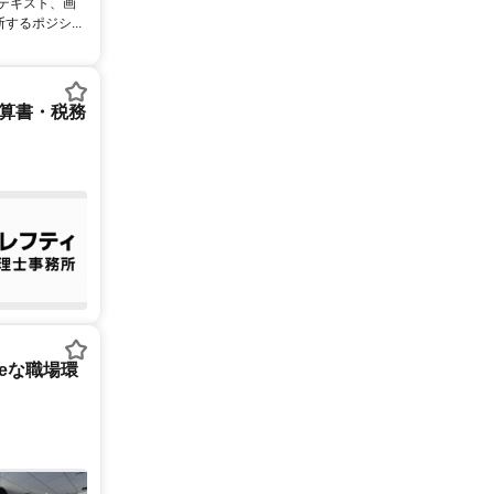
るテキスト、画
るポジシ...
決算書・税務
tureな職場環