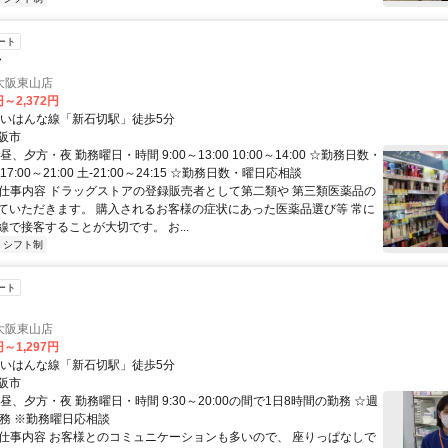
ート
者
大阪東山店
円～2,372円
けいはんな線「新石切駅」徒歩5分
阪市
、夕方・夜 勤務曜日・時間 9:00～13:00 10:00～14:00 ☆勤務日数・
7:00～21:00 土-21:00～24:15 ☆勤務日数・曜日応相談
● 仕事内容 ドラッグストアの登録販売者として第二類や 第三類医薬品の
ていただきます。 購入されるお客様の症状にあった医薬品選び等 常に
で接客することが大切です。 お...
シフト制
ート
大阪東山店
円～1,297円
けいはんな線「新石切駅」徒歩5分
阪市
昼、夕方・夜 勤務曜日・時間 9:30～20:00の間で1日8時間の勤務 ☆週
勤務 ※勤務曜日応相談
● 仕事内容 お客様とのコミュニケーションも多いので、 座りっぱなしで