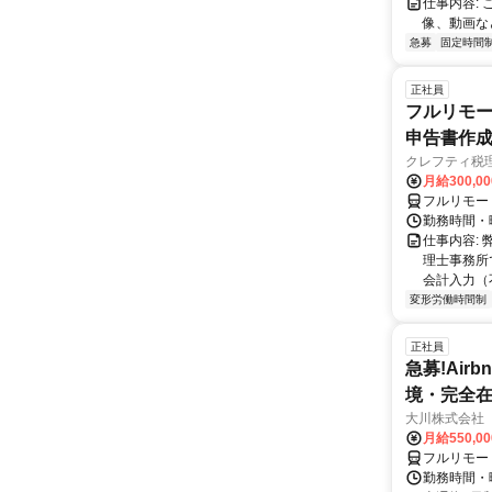
仕事内容:
像、動画な
急募
固定時間
正社員
フルリモー
申告書作
クレフティ税
月給300,0
フルリモー
勤務時間・曜日
仕事内容:
理士事務所
会計入力（
変形労働時間制
正社員
急募!Airbn
境・完全在
大川株式会社
月給550,0
フルリモー
勤務時間・曜