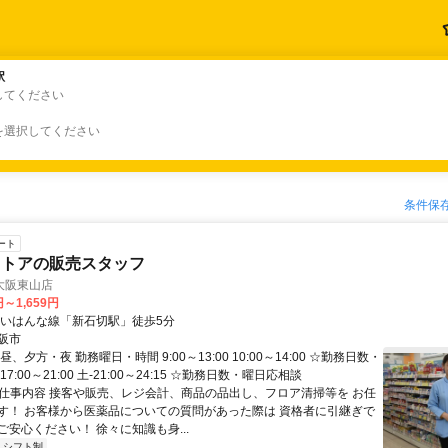
駅
駅
してください
を選択してください
条件保
ート
ストアの販売スタッフ
大阪東山店
円～1,659円
けいはんな線「新石切駅」徒歩5分
阪市
、夕方・夜 勤務曜日・時間 9:00～13:00 10:00～14:00 ☆勤務日数・
7:00～21:00 土-21:00～24:15 ☆勤務日数・曜日応相談
● 仕事内容 接客や販売、レジ会計、商品の品出し、フロア清掃等を お任
す！ お客様から医薬品についての質問があった際は 資格者に引継ぎで
安心ください！ 徐々に知識も身...
シフト制