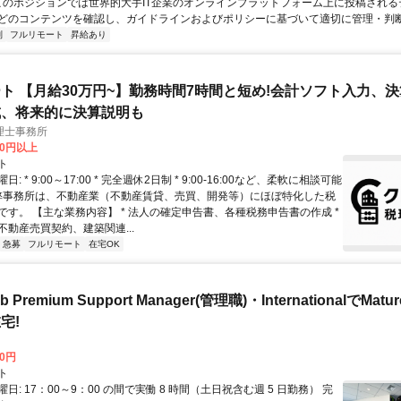
 このポジションでは世界的大手IT企業のオンラインプラットフォーム上に投稿され
どのコンテンツを確認し、ガイドラインおよびポリシーに基づいて適切に管理・判断す
制
フルリモート
昇給あり
ト 【月給30万円~】勤務時間7時間と短め!会計ソフト入力、
成、将来的に決算説明も
理士事務所
00円以上
ト
: * 9:00～17:00 * 完全週休2日制 * 9:00-16:00など、柔軟に相談可能
 弊事務所は、不動産業（不動産賃貸、売買、開発等）にほぼ特化した税
です。 【主な業務内容】 * 法人の確定申告書、各種税務申告書の作成 *
不動産売買契約、建築関連...
急募
フルリモート
在宅OK
b Premium Support Manager(管理職)・InternationalでMa
宅!
00円
ト
日: 17：00～9：00 の間で実働 8 時間（土日祝含む週 5 日勤務） 完