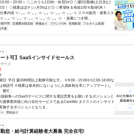
10:00～20:00＞ ◇このうち1日8h・休憩1h◎ ◇週5日勤務(土日含む)
日！ ◇残業ほぼナシ♪月5hほど◎ ◇希望休＆有給100％取得OK！
事内容 ☆･｡.｡･☆･｡.｡･☆･｡.｡･☆･｡.｡･☆･｡.｡･☆ スマホ販売・接客スタ
｡.｡･☆･｡.｡･☆･｡.｡･☆･｡.｡･☆･｡.｡･☆ ・急募につき限...
学歴不問
交通費全額支給
研修あり
ブランクOK
長期歓迎
フルタイム歓迎
書不要
ート
ート可】SaaSインサイドセールス
ィザーズ
円
ト
: 平日 週30時間以上勤務可能な方。 ※9:00 - 15:00や12:00-18:00な
は相談可 ※残業は基本的にないように人員体制を常にアップデートし
繁忙...
 新規顧客へのSaaSサービスに関する電話営業をお願いするポジションと
介護事業所様に向け自社サービスであるCareWiz タクストのインサイド
実施するポジションとなりま...
ート
昇給あり
ート
勤怠・給与計算経験者大募集 完全在宅!