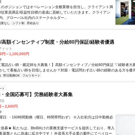
制
 このポジションではオペレーション全般業務を担当し、クライアント満
足/従業員満足/収益性目標の達成に貢献していただきます。クライアン
内、グローバル社内のステークホルダー...
残業なし
シフト制
昇給あり
/高額インセンティブ制度・分給80円保証/経験者優遇
フィット
0円～1,100,000円
ト
 【電話占い師・鑑定師を大募集！】高額インセンティブ／分給80円保証 ▽経験者大
かして看板占い師を目指しませんか？対面・電話問わず占い師の経験のある方を優先し
由
即日勤務OK
フルリモート
ート
宅・全国応募可】労務経験者大募集
RS
円～2,600円
ト
曜日: ・160時間勤務（曜日、時間帯問わず） ※入社初月は日中勤務必
 ★急募★ 私たちは、BtoB向けの業務支援サービスを提供しており、導入
客基盤ともに急速に拡大中です！ 外資系大手企業の案件にてペイロー