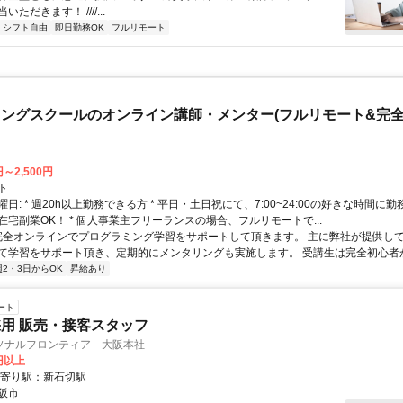
ただきます！ ////...
シフト自由
即日勤務OK
フルリモート
ングスクールのオンライン講師・メンター(フルリモート&完
円～2,500円
ト
日: * 週20h以上勤務できる方 * 平日・土日祝にて、7:00~24:00の好きな時間に勤
在宅副業OK！ * 個人事業主フリーランスの場合、フルリモートで...
 完全オンラインでプログラミング学習をサポートして頂きます。 主に弊社が提供し
て学習をサポート頂き、定期的にメンタリングも実施します。 受講生は完全初心者から
週2・3日からOK
昇給あり
ート
用 販売・接客スタッフ
ソナルフロンティア 大阪本社
0円以上
最寄り駅：新石切駅
阪市