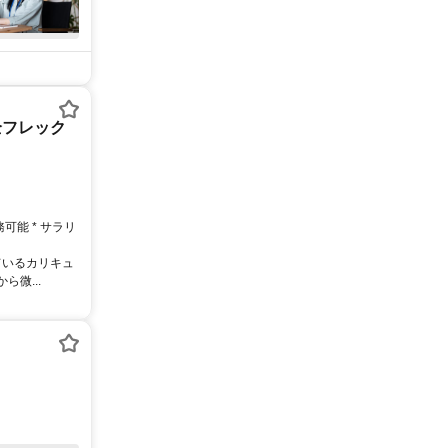
全フレック
務可能 * サラリ
ているカリキュ
微...