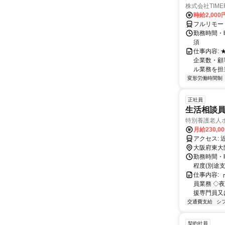
株式会社TIME
時給2,000
フルリモー
勤務時間・
須
仕事内容:
企業数・顧
ル業務を担当い
変形労働時間制
正社員
生活相談員 
特別養護老人
月給230,0
ア
大阪府東大
勤務時間・曜
程度(別途支
仕事内容:
員業務 ◇
援専門員又
交通費支給
シ
契約社員