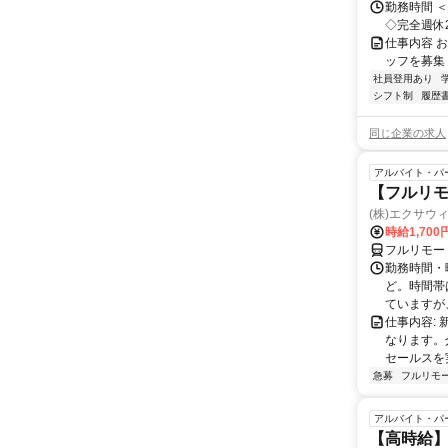
勤務時間 ＜
◇完全週休2
仕事内容 お仕
ッフを募集 ☆･
社員登用あり
シフト制
履歴
同じ企業の求人
アルバイト・パ
【フルリモ
(株)エクサウ
時給1,700
フルリモー
勤務時間・曜日
ど。時間帯
ていますが、
仕事内容:
なります。
セールスを
急募
フルリモ
アルバイト・パ
【高時給】