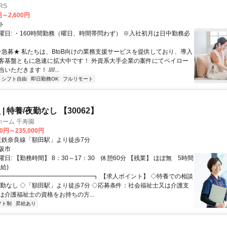
RS
円～2,600円
ト
曜日: ・160時間勤務（曜日、時間帯問わず） ※入社初月は日中勤務必
 ★急募★ 私たちは、BtoB向けの業務支援サービスを提供しており、導入
客基盤ともに急速に拡大中です！ 外資系大手企業の案件にてペイロー
ただきます！ ////...
シフト自由
即日勤務OK
フルリモート
| 特養/夜勤なし 【30062】
ホーム 千寿園
00円～235,000円
クセス: 近鉄奈良線「額田駅」より徒歩7分
阪市
日: 【勤務時間】 8：30～17：30 休憩60分 【残業】 ほぼ無 5時間
給)
 ┏━━━━━━━━━━━━━━━┓ 【求人ポイント】 ◇特養での相談
夜勤なし ◇「額田駅」より徒歩7分 ◇応募条件：社会福祉士又は介護支
は介護福祉士の資格をお持ちの方...
フト制
昇給あり