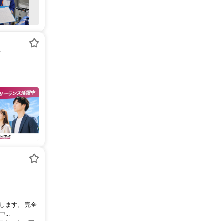
ー
します。 完全
..