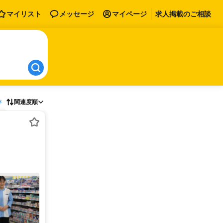
マイリスト
メッセージ
マイページ
求人掲載のご相談
存
関連度順