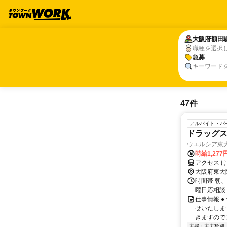
大阪府
大阪府
額田
額田
職種を選択
急募
急募
キーワード
47件
アルバイト・パ
ドラッグ
ウエルシア東
時給1,277
アクセス 
大阪府東大
時間帯 朝、昼
曜日応相談 1
仕事情報 
せいたしま
きますのでご
主婦・主夫歓迎