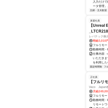
入力だけで
ータ管理」、
主婦・主夫歓迎
派遣社員
【Unre
_LTCR21
レバテック株
時給3,01
フルリモー
勤務時間・曜
仕事内容:
いただきます
を利用した各
固定時間制
フ
正社員
【フルリモ
Vaco Japa
月給249,0
フルリモー
勤務時間・
リモートワ