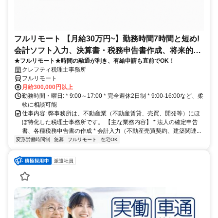
フルリモート 【月給30万円~】勤務時間7時間と短め!
会計ソフト入力、決算書・税務申告書作成、将来的に
★フルリモート★時間の融通が利き、有給申請も直前でOK！
決算説明も
クレフティ税理士事務所
フルリモート
月給300,000円以上
勤務時間・曜日: * 9:00～17:00 * 完全週休2日制 * 9:00-16:00など、柔
軟に相談可能
仕事内容: 弊事務所は、不動産業（不動産賃貸、売買、開発等）にほ
ぼ特化した税理士事務所です。 【主な業務内容】 * 法人の確定申告
書、各種税務申告書の作成 * 会計入力（不動産売買契約、建築関連...
変形労働時間制
急募
フルリモート
在宅OK
派遣社員