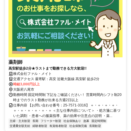
薬剤師
高安駅徒歩2分★ラストまで勤務できる方大歓迎!!
株式会社ファル・メイト
交通アクセス 最寄駅：高安 近畿大阪線 高安駅 徒歩2分
時給3,000円以上
大阪府八尾市
勤務時間 固定時間制 下記をご確認ください！ 営業時間内シフト制20
時までのラスト勤務が出来る方週2日以上
仕事内容 【お問い合わせ番号：25-7571-3316】 ＋・＋・＋・＋・
＋・＋・＋・＋・＋・＋ ＜主な仕事内容について＞ ・処方箋に基づ
いた調剤 ・患者への服薬指導、薬の効果や注意点の説明 ・薬...
主婦・主夫歓迎
長期
フリーター歓迎
社会保険あり
急募
固定時間制
交通費全額支給
経験者歓迎
有資格者歓迎
社会保険完備
長期歓迎