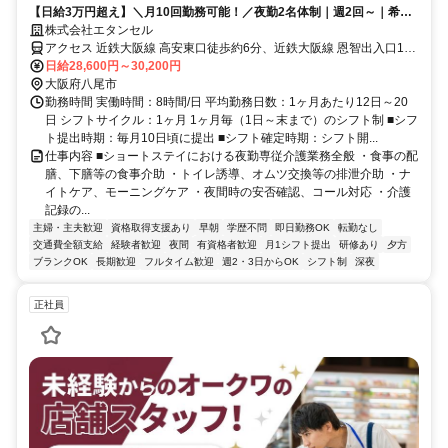
【日給3万円超え】＼月10回勤務可能！／夜勤2名体制｜週2回～｜希望
休相談OK｜少人数制で綺麗な施設♪
株式会社エタンセル
アクセス 近鉄大阪線 高安東口徒歩約6分、近鉄大阪線 恩智出入口1徒
歩約11分、近鉄大阪線 河内山本南出口徒歩約21分 【勤務地最寄駅】
日給28,600円～30,200円
近鉄大阪線「高安」駅より徒歩10分
大阪府八尾市
勤務時間 実働時間：8時間/日 平均勤務日数：1ヶ月あたり12日～20
日 シフトサイクル：1ヶ月 1ヶ月毎（1日～末まで）のシフト制 ■シフ
ト提出時期：毎月10日頃に提出 ■シフト確定時期：シフト開...
仕事内容 ■ショートステイにおける夜勤専従介護業務全般 ・食事の配
膳、下膳等の食事介助 ・トイレ誘導、オムツ交換等の排泄介助 ・ナ
イトケア、モーニングケア ・夜間時の安否確認、コール対応 ・介護
記録の...
主婦・主夫歓迎
資格取得支援あり
早朝
学歴不問
即日勤務OK
転勤なし
交通費全額支給
経験者歓迎
夜間
有資格者歓迎
月1シフト提出
研修あり
夕方
ブランクOK
長期歓迎
フルタイム歓迎
週2・3日からOK
シフト制
深夜
正社員