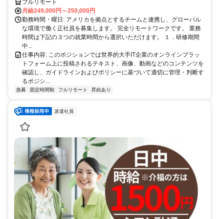
フルリモート
月給249,000円～250,000円
勤務時間・曜日: アメリカを拠点とするチームと連携し、グローバル
な環境で働く正社員を募集します。 完全リモートワークです。 業務
時間は下記の３つの就業時間から選択いただけます。 １．研修期間
中...
仕事内容: このポジションでは世界的大手IT企業のオンラインプラッ
トフォーム上に投稿されるテキスト、画像、動画などのコンテンツを
確認し、ガイドラインおよびポリシーに基づいて適切に管理・判断す
るポジシ...
急募
固定時間制
フルリモート
昇給あり
派遣社員