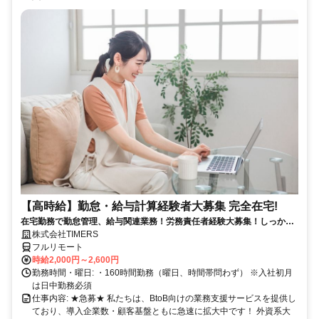
【高時給】勤怠・給与計算経験者大募集 完全在宅!
在宅勤務で勤怠管理、給与関連業務！労務責任者経験大募集！しっかり
稼ぎたい方、注目！
株式会社TIMERS
フルリモート
時給2,000円～2,600円
勤務時間・曜日: ・160時間勤務（曜日、時間帯問わず） ※入社初月
は日中勤務必須
仕事内容: ★急募★ 私たちは、BtoB向けの業務支援サービスを提供し
ており、導入企業数・顧客基盤ともに急速に拡大中です！ 外資系大