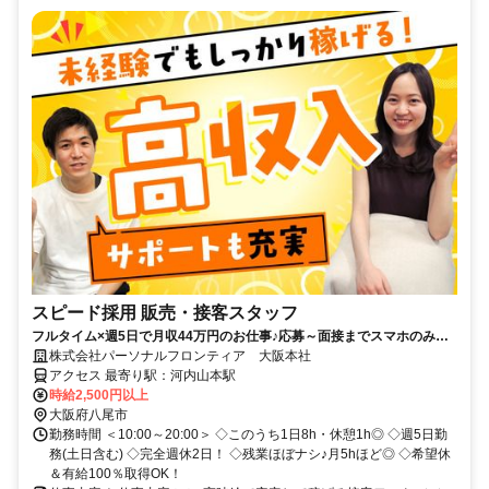
スピード採用 販売・接客スタッフ
フルタイム×週5日で月収44万円のお仕事♪応募～面接までスマホのみで
完結！履歴書不要◎
株式会社パーソナルフロンティア 大阪本社
アクセス 最寄り駅：河内山本駅
時給2,500円以上
大阪府八尾市
勤務時間 ＜10:00～20:00＞ ◇このうち1日8h・休憩1h◎ ◇週5日勤
務(土日含む) ◇完全週休2日！ ◇残業ほぼナシ♪月5hほど◎ ◇希望休
＆有給100％取得OK！