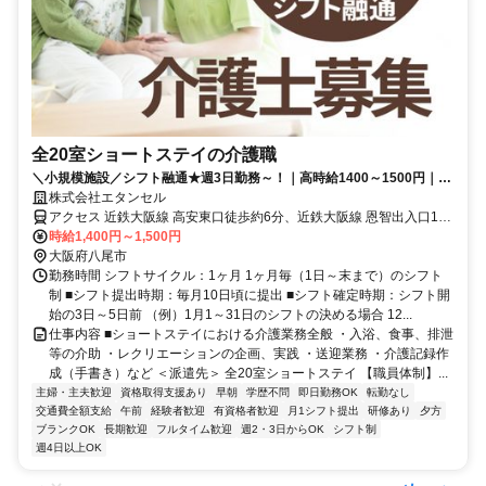
全20室ショートステイの介護職
＼小規模施設／シフト融通★週3日勤務～！｜高時給1400～1500円｜希
望休など相談OK◎｜車通勤可能♪
株式会社エタンセル
アクセス 近鉄大阪線 高安東口徒歩約6分、近鉄大阪線 恩智出入口1徒
歩約11分、近鉄大阪線 河内山本南出口徒歩約21分 【勤務地最寄駅】
時給1,400円～1,500円
近鉄大阪線「高安」駅より徒歩10分
大阪府八尾市
勤務時間 シフトサイクル：1ヶ月 1ヶ月毎（1日～末まで）のシフト
制 ■シフト提出時期：毎月10日頃に提出 ■シフト確定時期：シフト開
始の3日～5日前 （例）1月1～31日のシフトの決める場合 12...
仕事内容 ■ショートステイにおける介護業務全般 ・入浴、食事、排泄
等の介助 ・レクリエーションの企画、実践 ・送迎業務 ・介護記録作
成（手書き）など ＜派遣先＞ 全20室ショートステイ 【職員体制】...
主婦・主夫歓迎
資格取得支援あり
早朝
学歴不問
即日勤務OK
転勤なし
交通費全額支給
午前
経験者歓迎
有資格者歓迎
月1シフト提出
研修あり
夕方
ブランクOK
長期歓迎
フルタイム歓迎
週2・3日からOK
シフト制
週4日以上OK