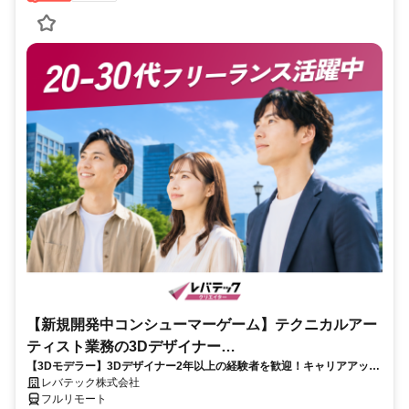
【新規開発中コンシューマーゲーム】テクニカルアー
ティスト業務の3Dデザイナー
【3Dモデラー】3Dデザイナー2年以上の経験者を歓迎！キャリアアップ
_LTCR547867_CP_CRG
を目指したい方も大歓迎♪
レバテック株式会社
フルリモート