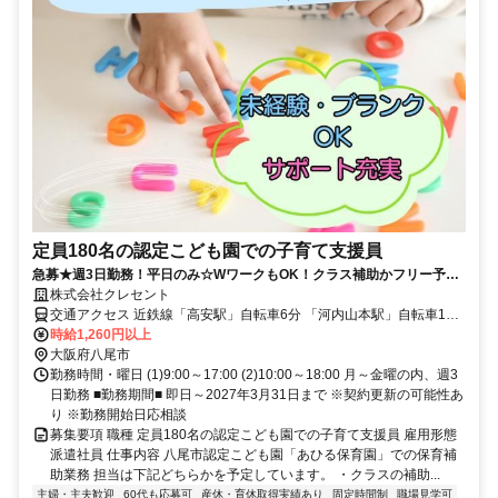
定員180名の認定こども園での子育て支援員
急募★週3日勤務！平日のみ☆WワークもOK！クラス補助かフリー予
定 【八尾市/子育て支援員】
株式会社クレセント
交通アクセス 近鉄線「高安駅」自転車6分 「河内山本駅」自転車10
分 JR線「八尾駅」自転車9分
時給1,260円以上
大阪府八尾市
勤務時間・曜日 (1)9:00～17:00 (2)10:00～18:00 月～金曜の内、週3
日勤務 ■勤務期間■ 即日～2027年3月31日まで ※契約更新の可能性あ
り ※勤務開始日応相談
募集要項 職種 定員180名の認定こども園での子育て支援員 雇用形態
派遣社員 仕事内容 八尾市認定こども園「あひる保育園」での保育補
助業務 担当は下記どちらかを予定しています。 ・クラスの補助...
主婦・主夫歓迎
60代も応募可
産休・育休取得実績あり
固定時間制
職場見学可