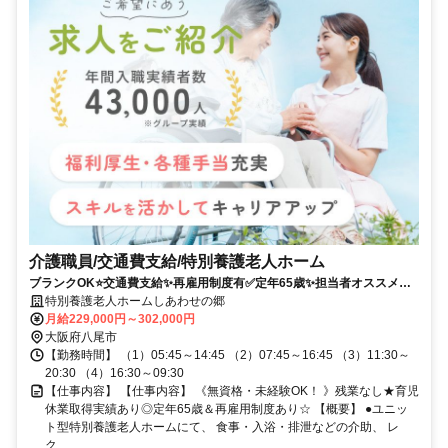
介護職員/交通費支給/特別養護老人ホーム
ブランクOK⭐️交通費支給✨再雇用制度有✅️定年65歳✨担当者オススメ⭕️
未経験歓迎✨経験者優遇❗️車通勤ＯＫ
特別養護老人ホームしあわせの郷
月給229,000円～302,000円
大阪府八尾市
【勤務時間】 （1）05:45～14:45 （2）07:45～16:45 （3）11:30～
20:30 （4）16:30～09:30
【仕事内容】 【仕事内容】 《無資格・未経験OK！ 》残業なし★育児
休業取得実績あり◎定年65歳＆再雇用制度あり☆ 【概要】 ●ユニッ
ト型特別養護老人ホームにて、 食事・入浴・排泄などの介助、 レ
ク...