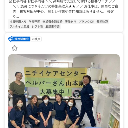
仕事内容 お仕事内容 ＼＼ 高時給で安定して稼げる接客ワーク ／／
＼＼ 急募につき今だけの特別高収入★★ ／／ お仕事は、簡単なご案
内・接客対応が中心。 難しい作業や専門知識はありません。 接客
や...
社員登用あり
学歴不問
交通費全額支給
研修あり
ブランクOK
長期歓迎
フルタイム歓迎
シフト制
履歴書不要
正社員