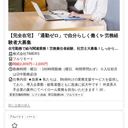
【完全在宅】「通勤ゼロ」で自分らしく働く✨ 労務経
験者大募集
在宅勤務で給与関連業務！労務責任者経験、社労士大募集！しっかり稼
ぎたい方、注目！
株式会社TIMERS
フルリモート
時給2,000円～2,600円
勤務時間・曜日: ・160時間勤務（曜日、時間帯問わず） ※入社初月
は日中勤務必須
仕事内容: ★急募★ 私たちは、BtoB向けの業務支援サービスを提供し
ており、導入企業数・顧客基盤ともに急速に拡大中です！ 外資系大
手企業の案件にてペイロール業務を担当いただきます！ ////...
変形労働時間制
シフト自由
即日勤務OK
フルリモート
同じ企業の求人
アルバイト・パート