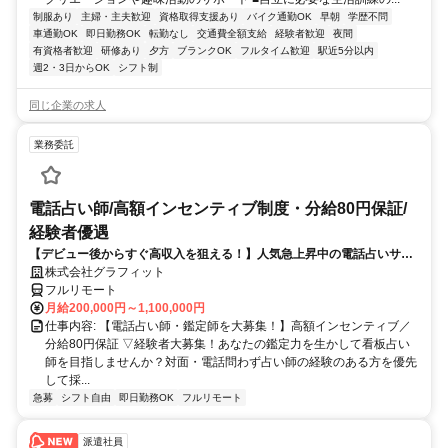
制服あり
主婦・主夫歓迎
資格取得支援あり
バイク通勤OK
早朝
学歴不問
車通勤OK
即日勤務OK
転勤なし
交通費全額支給
経験者歓迎
夜間
有資格者歓迎
研修あり
夕方
ブランクOK
フルタイム歓迎
駅近5分以内
週2・3日からOK
シフト制
同じ企業の求人
業務委託
電話占い師/高額インセンティブ制度・分給80円保証/
経験者優遇
【デビュー後からすぐ高収入を狙える！】人気急上昇中の電話占いサイ
トで占いのお仕事
株式会社グラフィット
フルリモート
月給200,000円～1,100,000円
仕事内容: 【電話占い師・鑑定師を大募集！】高額インセンティブ／
分給80円保証 ▽経験者大募集！あなたの鑑定力を生かして看板占い
師を目指しませんか？対面・電話問わず占い師の経験のある方を優先
して採...
急募
シフト自由
即日勤務OK
フルリモート
派遣社員