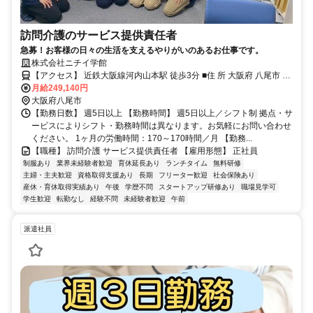
訪問介護のサービス提供責任者
急募！お客様の日々の生活を支えるやりがいのあるお仕事です。
株式会社ニチイ学館
【アクセス】 近鉄大阪線河内山本駅 徒歩3分 ■住 所 大阪府 八尾市 山
本町南一丁目9番34号つばきﾋﾞﾙ山本南202号室 ■アクセス 近鉄大阪線
月給249,140円
河内山本駅 徒歩3分
大阪府八尾市
【勤務日数】 週5日以上 【勤務時間】 週5日以上／シフト制 拠点・サ
ービスによりシフト・勤務時間は異なります。お気軽にお問い合わせ
ください。 1ヶ月の労働時間：170～170時間／月 【勤務...
【職種】 訪問介護 サービス提供責任者 【雇用形態】 正社員
制服あり
業界未経験者歓迎
育休延長あり
ランチタイム
無料研修
主婦・主夫歓迎
資格取得支援あり
長期
フリーター歓迎
社会保険あり
産休・育休取得実績あり
午後
学歴不問
スタートアップ研修あり
職場見学可
学生歓迎
転勤なし
経験不問
未経験者歓迎
午前
派遣社員