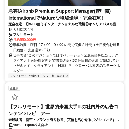
急募!Airbnb Premium Support Manager(管理職)・
InternationalでMatureな職場環境・完全在宅!
完全在宅！◎WLB整うインターナショナルな環境◎キャリアパスも豊富
◎
大川株式会社
フルリモート
月給550,000円
勤務時間・曜日: 17：00～9：00 の間で実働 8 時間（土日祝含む週 5
日勤務） 完全週休2日制
仕事内容: このポジションではオペレーション全般業務を担当し、ク
ライアント満足/顧客満足/従業員満足/収益性目標の達成に貢献してい
ただきます。クライアント、日本社内、グローバル社内のステークホ
ルダー...
フルリモート
残業なし
シフト制
昇給あり
正社員
【フルリモート】世界的米国大手ITの社内外の広告コ
ンテンツレビュアー
未経験者・新卒・ブランク有り歓迎、英語を活かせるポジションです。
完全リモート
Vaco Japan株式会社