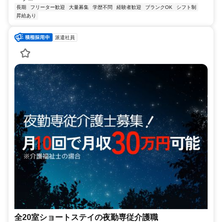
長期
フリーター歓迎
大量募集
学歴不問
経験者歓迎
ブランクOK
シフト制
昇給あり
派遣社員
全20室ショートステイの夜勤専従介護職