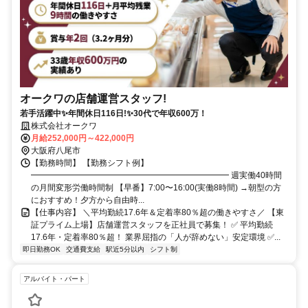
オークワの店舗運営スタッフ!
若手活躍中✨年間休日116日!✨30代で年収600万！
株式会社オークワ
月給252,000円～422,000円
大阪府八尾市
【勤務時間】 【勤務シフト例】
━━━━━━━━━━━━━━━━━━━━━━━━ 週実働40時間
の月間変形労働時間制 【早番】7:00〜16:00(実働8時間) →朝型の方
におすすめ！夕方から自由時...
【仕事内容】 ＼平均勤続17.6年＆定着率80％超の働きやすさ／ 【東
証プライム上場】店舗運営スタッフを正社員で募集！ ✅ 平均勤続
17.6年・定着率80％超！ 業界屈指の「人が辞めない」安定環境 ✅...
即日勤務OK
交通費支給
駅近5分以内
シフト制
アルバイト・パート