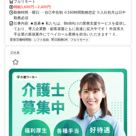
フルリモート
時給1,600円～2,400円
勤務時間・曜日: ・自己申告制 ※160時間勤務想定 ※入社初月は日中
勤務必須
仕事内容: ★急募★ 私たちは、BtoB向けの業務支援サービスを提供し
ており、導入企業数・顧客基盤ともに急速に拡大中です！ 外資系大
手企業の新規案件にてペイロール業務を担当いただきます！ //...
変形労働時間制
シフト自由
即日勤務OK
フルリモート
正社員