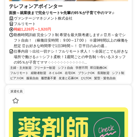
テレフォンアポインター
面接～就業後まで完全リモート✨先輩の95％が子育て中のママ♫
ヴァンテージマネジメント株式会社
フルリモート
時給1,226円～1,920円
勤務時間詳細 完全シフト制 希望を最大限考慮します♫ ⏰月～金でシ
フト自由！ （稼働目安時間： 9:00～17:00 ） ※週9時間以上の稼働を
想定 ⏰お好きな時間帯で1日3時間～！ ⏰平日のみの週...
仕事内容 ✨出社一切ナシ！フルリモート求人！ ✨全国どこでも好きな
場所で働ける♫ ✨シフト柔軟！1週間ごとの申告制 ✨今いるスタッフ
の95％が子育てママ ༶ ༶ ༶ ༶ ༶ ༶ ༶ ༶ ༶ ༶ ༶ ༶...
主婦・主夫歓迎
フリーター歓迎
シフト自由
学歴不問
即日勤務OK
フルリモート
経験者歓迎
ネイルOK
在宅OK
ブランクOK
長期歓迎
シフト制
ピアスOK
服装自由
履歴書不要
友達と応募OK
ひげOK
髪型・髪色自由
派遣社員