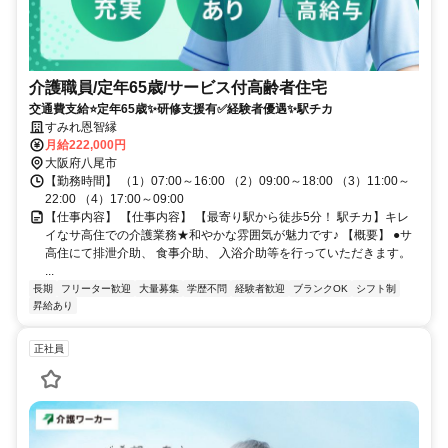
介護職員/定年65歳/サービス付高齢者住宅
交通費支給⭐️定年65歳✨研修支援有✅️経験者優遇✨駅チカ
すみれ恩智縁
月給222,000円
大阪府八尾市
【勤務時間】 （1）07:00～16:00 （2）09:00～18:00 （3）11:00～
22:00 （4）17:00～09:00
【仕事内容】 【仕事内容】 【最寄り駅から徒歩5分！ 駅チカ】キレ
イなサ高住での介護業務★和やかな雰囲気が魅力です♪ 【概要】 ●サ
高住にて排泄介助、 食事介助、 入浴介助等を行っていただきます。
...
長期
フリーター歓迎
大量募集
学歴不問
経験者歓迎
ブランクOK
シフト制
昇給あり
正社員