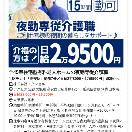
全45室住宅型有料老人ホームの夜勤専従介護職
＼駅チカ！「高安駅」徒歩7分／日給2万8000～2万9500円｜週2回～相
談OK｜車通勤OK！車通勤の方も交通費支給
株式会社エタンセル
アクセス 近鉄大阪線 高安西口徒歩約12分、近鉄信貴線 河内山本南出
口徒歩約19分、近鉄大阪線 河内山本南出口徒歩約19分 【勤務地最寄
日給28,000円～29,500円
駅】近鉄大阪線「高安」駅より徒歩7分
大阪府八尾市
勤務時間 実働時間：8時間/日 平均勤務日数：1ヶ月あたり12日～20
日 派遣先のシフト表に準ずる ＜具体的な勤務時間＞ ■16:00～翌
10:00 ※実働15時間、休憩3時間 ※週2回勤務よりご...
仕事内容 ■介護付有料老人ホームにおける夜勤専従介護業務 ※夜勤2
名体制 ＜主な業務＞ ■身体介護 ┗食事・排泄・入浴・衛生管理等 ■レ
クリエーションや趣味活動のサポート ■自立に必要な生活訓練の...