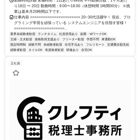
勤務時間詳細 実働時間：1日あたり8時間 平均勤務日数：1ヶ月あた
り18日 〜 20日 勤務時間：9:00〜18:00（休憩時間 1時間00分） ※残
業は基本月20時間以下です。
仕事内容 ======================= 20−30代活躍中！ 現在、プロ
グラミング学習を頑張っている システムエンジニアを目指す皆様！
=======================...
業界未経験者歓迎
ランチタイム
社員登用あり
副業・WワークOK
主婦・主夫歓迎
資格取得支援あり
フリーター歓迎
学歴不問
車通勤OK
固定時間制
経験不問
未経験者歓迎
住宅手当あり
フルリモート
交通費全額支給
経験者歓迎
ネイルOK
有資格者歓迎
研修あり
在宅OK
正社員