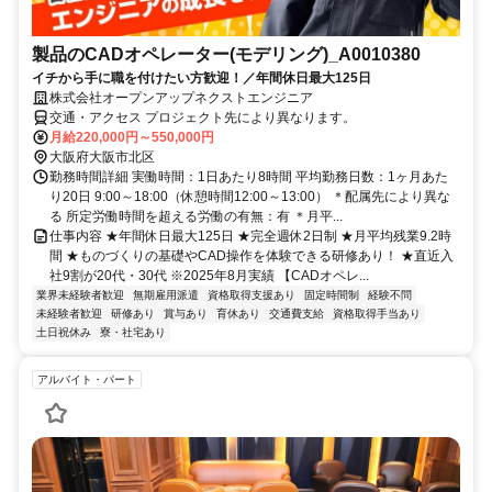
製品のCADオペレーター(モデリング)_A0010380
イチから手に職を付けたい方歓迎！／年間休日最大125日
株式会社オープンアップネクストエンジニア
交通・アクセス プロジェクト先により異なります。
月給220,000円～550,000円
大阪府大阪市北区
勤務時間詳細 実働時間：1日あたり8時間 平均勤務日数：1ヶ月あた
り20日 9:00～18:00（休憩時間12:00～13:00） ＊配属先により異な
る 所定労働時間を超える労働の有無：有 ＊月平...
仕事内容 ★年間休日最大125日 ★完全週休2日制 ★月平均残業9.2時
間 ★ものづくりの基礎やCAD操作を体験できる研修あり！ ★直近入
社9割が20代・30代 ※2025年8月実績 【CADオペレ...
業界未経験者歓迎
無期雇用派遣
資格取得支援あり
固定時間制
経験不問
未経験者歓迎
研修あり
賞与あり
育休あり
交通費支給
資格取得手当あり
土日祝休み
寮・社宅あり
アルバイト・パート