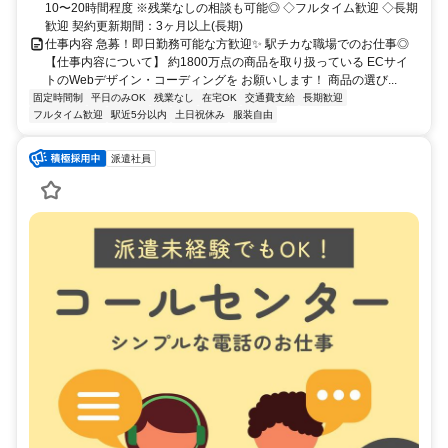
10〜20時間程度 ※残業なしの相談も可能◎ ◇フルタイム歓迎 ◇長期
歓迎 契約更新期間：3ヶ月以上(長期)
仕事内容 急募！即日勤務可能な方歓迎✨ 駅チカな職場でのお仕事◎
【仕事内容について】 約1800万点の商品を取り扱っている ECサイ
トのWebデザイン・コーディングを お願いします！ 商品の選び...
固定時間制
平日のみOK
残業なし
在宅OK
交通費支給
長期歓迎
フルタイム歓迎
駅近5分以内
土日祝休み
服装自由
派遣社員