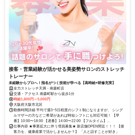
接客・営業経験が活かせる美姿勢サロンのストレッチ
トレーナー
未経験からプロへ！指名がつく技術が学べる【高時給×研修充実】
全力ストレッチ天満・南森町店
交通・アクセス 南森町駅から徒歩1分
時給1,800円～5,000円
大阪府大阪市北区
勤務時間詳細 平均で週3~5日程度のシフト制になりますが、 シング
ルマザーの方などご希望があれば時短シフトにも対応可能！ 【早
番】10:00〜18:00 【遅番】14:00〜22:00 【フルタイム】...
仕事内容 ★事業拡大に伴う増員募集★ 新店舗OPEN間近！！！ 【接
客力を、健康産業で活かしませんか？】 「人と話すことが好き」