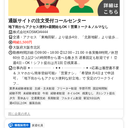
通販サイトの注文受付コールセンター
地下街からアクセス便利⭐昼開始もOK！営業トーク＆ノルマなし
株式会社KOSMO/4444
交通・アクセス 「東梅田駅」より徒歩4分、「北新地駅」より徒歩6
分、「梅田駅」より徒歩8分
時給1,500円
大阪府大阪市北区
勤務時間詳細 ①09:00～18:00 ②12:00～21:00 ※各実働8時間／休憩
60分 ⏰上記2つの時間帯から選べる働き方 遅番固定も歓迎です！ ⏰
週4日～OK！シフト提出は月1回 ⏰残業基...
仕事内容 ✦・┈┈┈┈┈ ・✦✦・┈┈┈┈┈ ・✦ ⭐応募は履歴書不要
＆ スマホから簡単登録可能♪ 「営業ナシ」「希望休月4日まで申請
可」 「地下街からもアクセス便利な好立地」で 安定のワークライ
フ...
業界未経験者歓迎
主婦・主夫歓迎
フリーター歓迎
学歴不問
固定時間制
経験不問
未経験者歓迎
午前
経験者歓迎
ネイルOK
残業なし
月1シフト提出
夕方
育休あり
交通費支給
長期歓迎
フルタイム歓迎
駅近5分以内
週4日以上OK
服装自由
同じ企業の求人
派遣社員