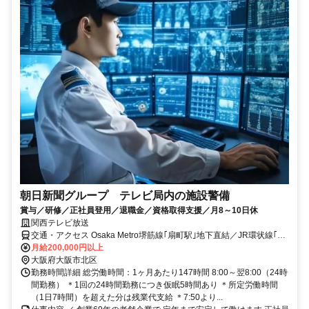
朝日新聞グループ テレビ局内の施設警備
賞与／研修／正社員登用／退職金／資格取得支援／月8～10日休
関西テレビ放送
交通・アクセス Osaka Metro堺筋線｢扇町駅｣地下直結／JR環状線｢天
満駅｣スグ／交通費支給(規定)／転居を伴う転勤なし
月給200,000円以上
大阪府大阪市北区
勤務時間詳細 総労働時間：1ヶ月あたり147時間 8:00～翌8:00（24時
間勤務） ＊1回の24時間勤務につき仮眠5時間あり ＊所定労働時間
（1日7時間）を超えた分は残業代支給 ＊7:50より...