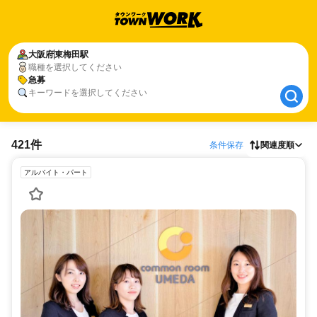
大阪府
大阪府
東梅田駅
東梅田駅
職種を選択してください
急募
急募
キーワードを選択してください
421件
条件保存
関連度順
アルバイト・パート