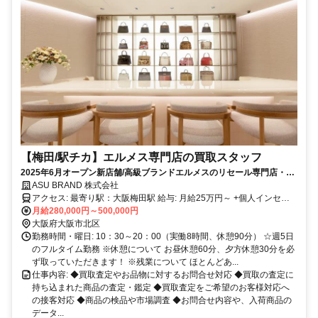
【梅田/駅チカ】エルメス専門店の買取スタッフ
2025年6月オープン新店舗/高級ブランドエルメスのリセール専門店・高
収入・残業基本なし/語学スキルを活かす！
ASU BRAND 株式会社
アクセス: 最寄り駅：大阪梅田駅 給与: 月給25万円～ +個人インセン
ティブ+賞与年2回 ※月20時間の残業を超える場合は残業代を全額支
月給280,000円～500,000円
給します ＜月収例＞ 月給25万円＋個人インセンティブ＝月給31万円
大阪府大阪市北区
＜年収例＞ 月給31万円+賞与2回＝年収447万円 ※実際の給与は個人
勤務時間・曜日: 10：30～20：00（実働8時間、休憩90分） ☆週5日
インセンティブに応じて変動する場合がございます。 ※経験や能力
のフルタイム勤務 ※休憩について お昼休憩60分、夕方休憩30分を必
に合わせて考慮いたします。 ◆売上に応じた個人インセンティブ
ず取っていただきます！ ※残業について ほとんどあ...
（達成率に応じて変動） ◆通勤交通費全額支給 ◆超過分残業代全額
仕事内容: ◆買取査定やお品物に対するお問合せ対応 ◆買取の査定に
支給
持ち込まれた商品の査定・鑑定 ◆買取査定をご希望のお客様対応へ
の接客対応 ◆商品の検品や市場調査 ◆お問合せ内容や、入荷商品の
データ...