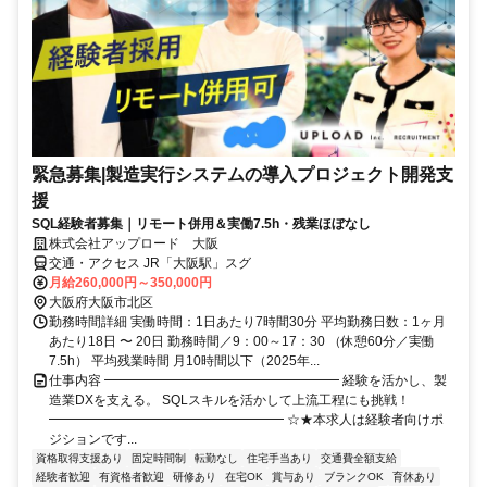
緊急募集|製造実行システムの導入プロジェクト開発支
援
SQL経験者募集｜リモート併用＆実働7.5h・残業ほぼなし
株式会社アップロード 大阪
交通・アクセス JR「大阪駅」スグ
月給260,000円～350,000円
大阪府大阪市北区
勤務時間詳細 実働時間：1日あたり7時間30分 平均勤務日数：1ヶ月
あたり18日 〜 20日 勤務時間／9：00～17：30 （休憩60分／実働
7.5h） 平均残業時間 月10時間以下（2025年...
仕事内容 ━━━━━━━━━━━━━━━━━━ 経験を活かし、製
造業DXを支える。 SQLスキルを活かして上流工程にも挑戦！
━━━━━━━━━━━━━━━━━━ ☆★本求人は経験者向けポ
ジションです...
資格取得支援あり
固定時間制
転勤なし
住宅手当あり
交通費全額支給
経験者歓迎
有資格者歓迎
研修あり
在宅OK
賞与あり
ブランクOK
育休あり