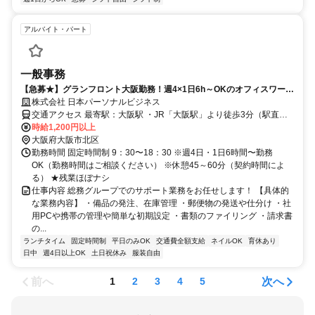
アルバイト・パート
一般事務
【急募★】グランフロント大阪勤務！週4×1日6h～OKのオフィスワーク
♪主婦さん多数活躍中◎
株式会社 日本パーソナルビジネス
交通アクセス 最寄駅：大阪駅 ・JR「大阪駅」より徒歩3分（駅直
結！） ・Osaka Metro御堂筋線「梅田駅」より徒歩3分 ・阪急「大阪
時給1,200円以上
梅田駅」より徒歩3分 ★勤務地は「グランフロント大阪」！ 雨の日で
大阪府大阪市北区
も濡れずに通勤できるバツグンの立地です♪
勤務時間 固定時間制 9：30〜18：30 ※週4日・1日6時間〜勤務
OK（勤務時間はご相談ください） ※休憩45～60分（契約時間によ
る） ★残業ほぼナシ
仕事内容 総務グループでのサポート業務をお任せします！ 【具体的
な業務内容】 ・備品の発注、在庫管理 ・郵便物の発送や仕分け ・社
用PCや携帯の管理や簡単な初期設定 ・書類のファイリング ・請求書
の...
ランチタイム
固定時間制
平日のみOK
交通費全額支給
ネイルOK
育休あり
日中
週4日以上OK
土日祝休み
服装自由
前へ
次へ
1
2
3
4
5