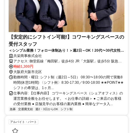
【安定的にシフトイン可能!】コワーキングスペースの
受付スタッフ
＜シンプル業務！フォロー体制あり！＞週2日～OK！20代〜30代女性活
躍中★副業、Wワークしながらでも働きやすい環境です
共栄商事株式会社
アクセス: 御堂筋線「梅田駅」徒歩4分 JR「大阪駅」徒歩5分 阪急
「大阪梅田駅」徒歩6分
時給1,300円
大阪府大阪市北区
勤務時間・曜日: シフト制（週2日～5日） 08:30〜18:00の間で実働8
時間(休憩1時間) 〈シフト例〉8:30-17:30／9:00-18:00 ✬✬POINT✬✬
シフトの希望は、1ヶ月...
仕事内容: 【仕事内容】 コワーキングスペース（シェアオフィス）の
運営業務全般をお任せします。 ＜お仕事の詳細＞ ● ご来店のお客様
の受付業務 ● 店舗見学のお客様の案内業務 ● 簡単なデータ入...
急募
交通費支給
週2・3日からOK
シフト制
アルバイト・パート