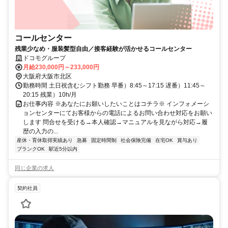
コールセンター
残業少なめ・服装髪型自由／接客経験が活かせるコールセンター
ドコモグループ
月給230,000円～233,000円
大阪府大阪市北区
勤務時間 土日祝含むシフト勤務 早番）8:45～17:15 遅番）11:45～
20:15 残業）10h/月
お仕事内容 ※あなたにお願いしたいことはコチラ※ インフォメーシ
ョンセンターにてお客様からの電話によるお問い合わせ対応をお願い
します 問合せを受ける→本人確認→マニュアルを見ながら対応→履
歴の入力の...
産休・育休取得実績あり
急募
固定時間制
社会保険完備
在宅OK
賞与あり
ブランクOK
駅近5分以内
同じ企業の求人
契約社員