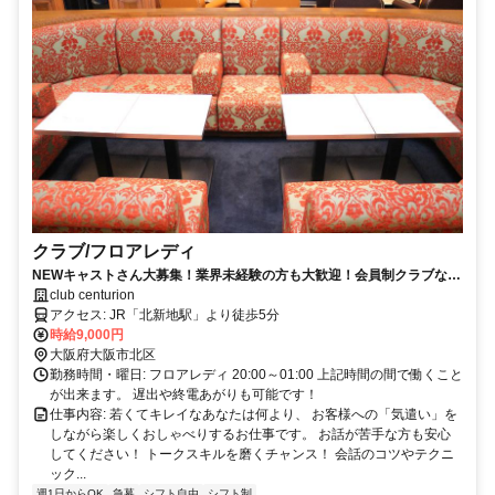
クラブ/フロアレディ
NEWキャストさん大募集！業界未経験の方も大歓迎！会員制クラブなの
で客層も◎
club centurion
アクセス: JR「北新地駅」より徒歩5分
時給9,000円
大阪府大阪市北区
勤務時間・曜日: フロアレディ 20:00～01:00 上記時間の間で働くこと
が出来ます。 遅出や終電あがりも可能です！
仕事内容: 若くてキレイなあなたは何より、 お客様への「気遣い」を
しながら楽しくおしゃべりするお仕事です。 お話が苦手な方も安心
してください！ トークスキルを磨くチャンス！ 会話のコツやテクニ
ック...
週1日からOK
急募
シフト自由
シフト制