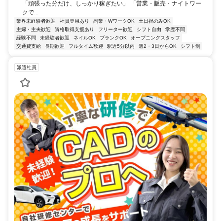
「頑張った分だけ、しっかり稼ぎたい」 「営業・販売・ナイトワー
クで...
業界未経験者歓迎
社員登用あり
副業・WワークOK
土日祝のみOK
主婦・主夫歓迎
資格取得支援あり
フリーター歓迎
シフト自由
学歴不問
経験不問
未経験者歓迎
ネイルOK
ブランクOK
オープニングスタッフ
交通費支給
長期歓迎
フルタイム歓迎
駅近5分以内
週2・3日からOK
シフト制
派遣社員