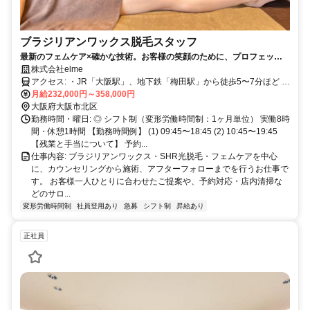
ブラジリアンワックス脱毛スタッフ
最新のフェムケア×確かな技術。お客様の笑顔のために、プロフェッシ
ョナルな自分へ。
株式会社elme
アクセス: ・JR「大阪駅」、地下鉄「梅田駅」から徒歩5〜7分ほど ・
「東梅田駅」「西梅田駅」など、複数路線からアクセス可能 ・通勤
月給232,000円～358,000円
に便利な人気エリアで、雨の日も地下道を使えば快適です
大阪府大阪市北区
勤務時間・曜日: ◎ シフト制（変形労働時間制：1ヶ月単位） 実働8時
間・休憩1時間 【勤務時間例】 (1) 09:45〜18:45 (2) 10:45〜19:45
【残業と手当について】 予約...
仕事内容: ブラジリアンワックス・SHR光脱毛・フェムケアを中心
に、カウンセリングから施術、アフターフォローまでを行うお仕事で
す。 お客様一人ひとりに合わせたご提案や、予約対応・店内清掃な
どのサロ...
変形労働時間制
社員登用あり
急募
シフト制
昇給あり
正社員