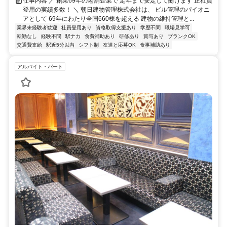
仕事内容 ／ 創業69年の老舗企業で 定年まで安定して働けます 正社員
登用の実績多数！ ＼ 朝日建物管理株式会社は、 ビル管理のパイオニ
アとして 69年にわたり全国660棟を超える 建物の維持管理と...
業界未経験者歓迎
社員登用あり
資格取得支援あり
学歴不問
職場見学可
転勤なし
経験不問
駅ナカ
食費補助あり
研修あり
賞与あり
ブランクOK
交通費支給
駅近5分以内
シフト制
友達と応募OK
食事補助あり
アルバイト・パート