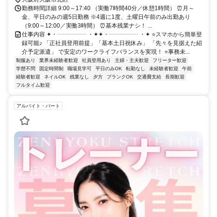
勤務時間詳細 9:00～17:40 （実働7時間40分／休憩1時間） ⏰月～
金、平日のみの週5日勤務 ※4週に1度、土曜日午前のみ出勤あり
（9:00～12:00／実働3時間） ⏰基本残業ナシ！ ...
仕事内容 ✦・┈┈┈┈┈ ・✦✦・┈┈┈┈┈ ・✦ ⭐スマホから簡単登
録可能♪ 「正社員登用前提」「基本土日祝休み」 「先々を見据えた紹
介予定派遣」 で安定のワークライフバランスを実現！ ⭐事務未...
制服あり
業界未経験者歓迎
社員登用あり
主婦・主夫歓迎
フリーター歓迎
学歴不問
固定時間制
職場見学可
平日のみOK
転勤なし
未経験者歓迎
午前
経験者歓迎
ネイルOK
残業なし
夕方
ブランクOK
交通費支給
長期歓迎
フルタイム歓迎
アルバイト・パート