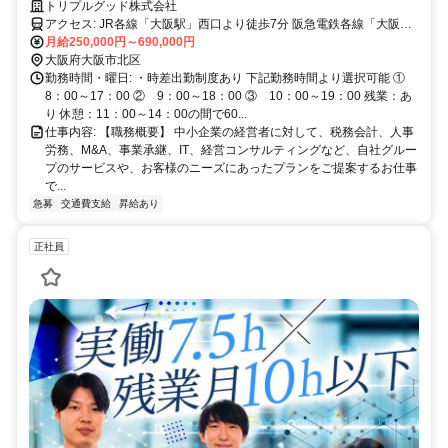
提案いただく職種です。
トリプルグッド株式会社
アクセス: JR各線「大阪駅」西口より徒歩7分 阪急電鉄各線「大阪梅
田駅」より徒歩9分 大阪メトロ各線「梅田駅」より徒歩9分 阪神電鉄
月給250,000円～690,000円
各線「大阪梅田駅」より徒歩13分
大阪府大阪市北区
勤務時間・曜日: ・時差出勤制度あり 下記勤務時間より選択可能 ①
8：00～17：00 ② 9：00～18：00 ③ 10：00～19：00 残業：あ
り 休憩：11：00～14：00の間で60...
仕事内容: 【職務概要】 中小企業の経営者に対して、税務会計、人事
労務、M&A、事業承継、IT、経営コンサルティングなど、自社グルー
プのサービスや、お客様のニーズにあったプランをご提案するお仕事
で...
急募
交通費支給
昇給あり
正社員