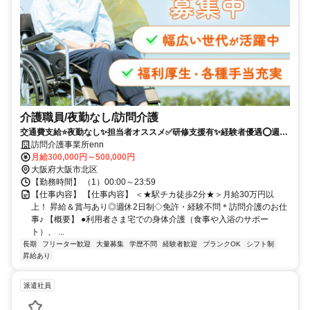
介護職員/夜勤なし/訪問介護
交通費支給⭐️夜勤なし✨担当者オススメ✅️研修支援有✨経験者優遇⭕️週休
2日✨高額求人
訪問介護事業所enn
月給300,000円～500,000円
大阪府大阪市北区
【勤務時間】 （1）00:00～23:59
【仕事内容】 【仕事内容】 ＜★駅チカ徒歩2分★＞月給30万円以
上！ 昇給＆賞与あり◎週休2日制◇免許・経験不問＊訪問介護のお仕
事♪ 【概要】 ●利用者さま宅での身体介護（食事や入浴のサポー
ト）、 ...
長期
フリーター歓迎
大量募集
学歴不問
経験者歓迎
ブランクOK
シフト制
昇給あり
派遣社員