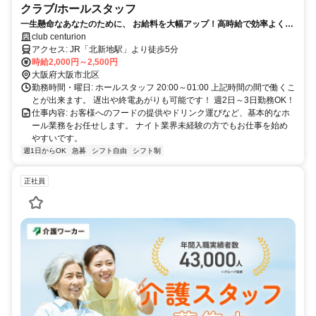
クラブ/ホールスタッフ
一生懸命なあなたのために、 お給料を大幅アップ！高時給で効率よく稼
げます！未経験歓迎！日払いOK！
club centurion
アクセス: JR「北新地駅」より徒歩5分
時給2,000円～2,500円
大阪府大阪市北区
勤務時間・曜日: ホールスタッフ 20:00～01:00 上記時間の間で働くこ
とが出来ます。 遅出や終電あがりも可能です！ 週2日～3日勤務OK！
仕事内容: お客様へのフードの提供やドリンク運びなど、基本的なホ
ール業務をお任せします。 ナイト業界未経験の方でもお仕事を始め
やすいです。
週1日からOK
急募
シフト自由
シフト制
正社員