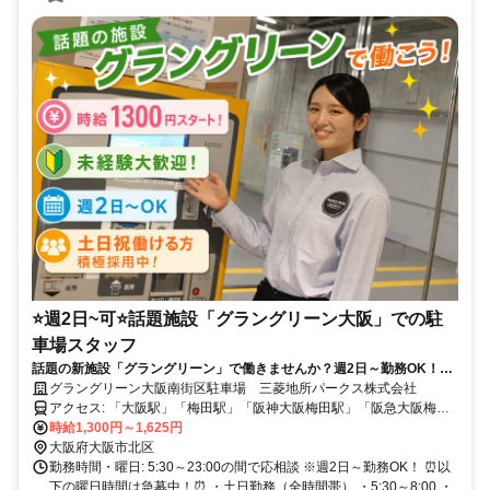
⭐週2日~可⭐話題施設「グラングリーン大阪」での駐
車場スタッフ
話題の新施設「グラングリーン」で働きませんか？週2日～勤務OK！土
日祝日勤務可能な方は積極採用中！10名以上の大募集！時給1300円スタ
グラングリーン大阪南街区駐車場 三菱地所パークス株式会社
ート！【三菱地所グループ】待遇充実！安心して長く働ける環境です。
アクセス: 「大阪駅」「梅田駅」「阪神大阪梅田駅」「阪急大阪梅田
駅」など徒歩スグ
時給1,300円～1,625円
大阪府大阪市北区
勤務時間・曜日: 5:30～23:00の間で応相談 ※週2日～勤務OK！ ⏰以
下の曜日時間は急募中！⏰ ・土日勤務（全時間帯） ・5:30～8:00 ・