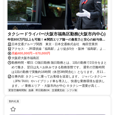
タクシードライバー/大阪市福島区勤務(大阪市内中心)
年収800万円以上も可能！★関西エリア随一の集客力と安心の給与保証
で未経験から稼げる！
日本交通グループ関西 東京・日本交通株式会社 梅田営業所
アクセス: ・JR環状線「福島駅」より徒歩5分 ・阪神「福島駅」より
徒歩6分 ✅ マイカー（車・バイク）通勤：可
月給400,000円～670,000円
大阪府大阪市福島区
勤務時間・曜日: ◎隔日勤務 隔日勤務とは、1回の勤務で2日分をまと
めて働き、翌日は丸々お休みできる勤務形態です。 通常の労働時間
は1回の勤務で実働約16時間（休憩3時間含む）となります。 月11...
仕事内容: タクシーに乗ってお客様を送迎します。 ジャパンタクシー
（JPN TAXI）やハイブリッド車を導入し、快適な乗務環境を提供し
ます。 ✅ 乗務エリア ・大阪市内が中心 ※タクシー需要が高く...
変形労働時間制
急募
即日勤務OK
交通費支給
シフト制
契約社員