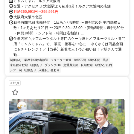
ミャムミャム ルクア大阪店
交通・アクセス JR大阪駅より徒歩3分！ルクア大阪内の店舗
月給260,991円～295,991円
大阪府大阪市北区
勤務時間詳細 実働時間：1日あたり8時間 〜 8時間30分 平均勤務日
数：1ヶ月あたり21日 〜 23日 9:30～23:00 ・実働8時間～8時間30分
・休憩1時間 ・シフト制（時間は応相談）...
仕事内容 ＼✨フルーツタルト専門のケーキ屋✨／ フルーツタルト専門
店「ミャムミャム」で、 販売・接客を中心に、 ゆくゆくは商品企画
にもチャレンジ！ ✅【急募】新着求人！今が狙い目！ ✅駅チカで通
勤...
制服あり
業界未経験者歓迎
フリーター歓迎
学歴不問
経験不問
英語
未経験者歓迎
研修あり
ブランクOK
交通費支給
長期歓迎
駅近5分以内
シフト制
社割あり
入社祝い金あり
正社員