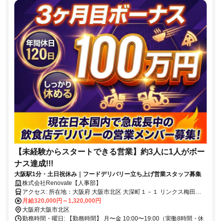
【未経験からスタートできる営業】約3人に1人がボー
ナス達成!!!
大阪駅1分・土日祝休み｜フードデリバリー立ち上げ営業スタッフ募集
株式会社Renovate【人事部】
アクセス: 所在地：大阪府 大阪市北区 大深町１－１ リンクス梅田８
階（大阪駅直通） 最寄駅：JR 東海道本線 大阪駅 徒歩1分
月給320,000円～1,320,000円
大阪府大阪市北区
勤務時間・曜日: 【勤務時間】 月〜金 10:00〜19:00（実働8時間・休