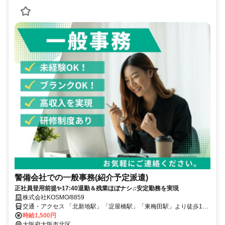
警備会社での一般事務(紹介予定派遣)
正社員登用前提✨17:40退勤＆残業ほぼナシ♫安定勤務を実現
株式会社KOSMO/8859
交通・アクセス 「北新地駅」「淀屋橋駅」「東梅田駅」より徒歩10
分
時給1,500円
大阪府大阪市北区