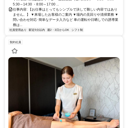
5:30～14:30 ・8:00～17:00 ...
仕事内容: 【お仕事はとってもシンプルで決して難しい内容ではあり
ません。】 ▼来場したお客様のご案内 ▼場内の見回りや清掃業務 ▼
問い合わせ対応･簡単なデータ入力など 車の運転や日晒しでの誘導業
務は...
社員登用あり
駅近5分以内
週2・3日からOK
シフト制
契約社員