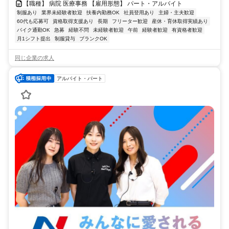
【職種】 病院 医療事務 【雇用形態】 パート・アルバイト
制服あり
業界未経験者歓迎
扶養内勤務OK
社員登用あり
主婦・主夫歓迎
60代も応募可
資格取得支援あり
長期
フリーター歓迎
産休・育休取得実績あり
バイク通勤OK
急募
経験不問
未経験者歓迎
午前
経験者歓迎
有資格者歓迎
月1シフト提出
制服貸与
ブランクOK
同じ企業の求人
アルバイト・パート