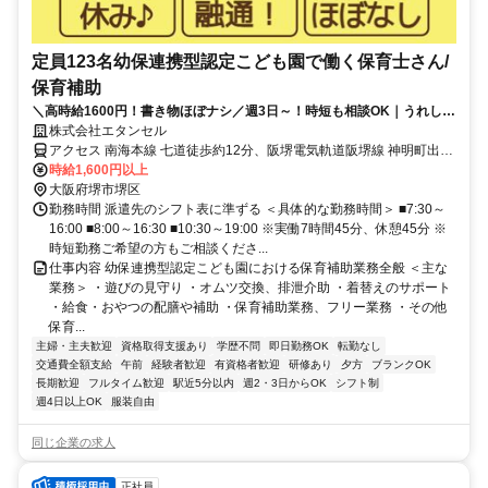
定員123名幼保連携型認定こども園で働く保育士さん/
保育補助
＼高時給1600円！書き物ほぼナシ／週3日～！時短も相談OK｜うれしい
日祝休み｜ピアノスキル不要♪
株式会社エタンセル
アクセス 南海本線 七道徒歩約12分、阪堺電気軌道阪堺線 神明町出入
口1徒歩約16分、阪堺電気軌道阪堺線 綾ノ町出入口2徒歩約15分 【勤
時給1,600円以上
務地最寄駅】南海本線「七道」駅より徒歩16分
大阪府堺市堺区
勤務時間 派遣先のシフト表に準ずる ＜具体的な勤務時間＞ ■7:30～
16:00 ■8:00～16:30 ■10:30～19:00 ※実働7時間45分、休憩45分 ※
時短勤務ご希望の方もご相談くださ...
仕事内容 幼保連携型認定こども園における保育補助業務全般 ＜主な
業務＞ ・遊びの見守り ・オムツ交換、排泄介助 ・着替えのサポート
・給食・おやつの配膳や補助 ・保育補助業務、フリー業務 ・その他
保育...
主婦・主夫歓迎
資格取得支援あり
学歴不問
即日勤務OK
転勤なし
交通費全額支給
午前
経験者歓迎
有資格者歓迎
研修あり
夕方
ブランクOK
長期歓迎
フルタイム歓迎
駅近5分以内
週2・3日からOK
シフト制
週4日以上OK
服装自由
同じ企業の求人
正社員