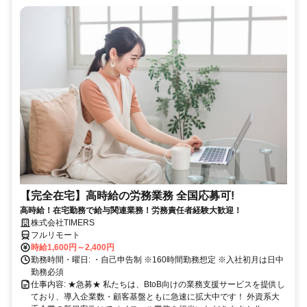
【完全在宅】高時給の労務業務 全国応募可!
高時給！在宅勤務で給与関連業務！労務責任者経験大歓迎！
株式会社TIMERS
フルリモート
時給1,600円～2,400円
勤務時間・曜日: ・自己申告制 ※160時間勤務想定 ※入社初月は日中
勤務必須
仕事内容: ★急募★ 私たちは、BtoB向けの業務支援サービスを提供し
ており、導入企業数・顧客基盤ともに急速に拡大中です！ 外資系大