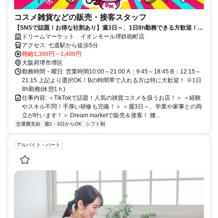
コスメ雑貨などの販売・接客スタッフ
【SNSで話題！お得な社割あり】週3日～、1日8h勤務できる方歓迎！服
装・髪色自由！ネイル・ピアスもOK！
ドリームマーケット イオンモール堺鉄砲町店
アクセス: 七道駅から徒歩5分
時給1,300円～1,400円
大阪府堺市堺区
勤務時間・曜日: 営業時間10:00～21:00 A：9:45～18:45 B：12:15～
21:15 上記より選択OK！Bの時間帯で入れる方は特に大歓迎！ ※1日
8h勤務(休憩1ｈ)
仕事内容: ＜TikTokで話題！人気の雑貨コスメを扱うお店！＞ ＜経験
やスキル不問！手厚い研修も完備！＞ ＜週3日～、学業や家事との両
立が叶います！＞ Dream marketで販売＆接客！ 腰...
交通費支給
週2・3日からOK
シフト制
アルバイト・パート