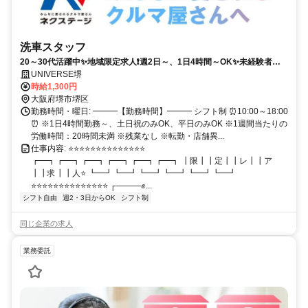
洗車スタッフ
20～30代活躍中✨地域限定求人❗週2日～、1日4時間～OK✨未経験者・
主婦（夫）・学生・フリーター活躍中✨スキマ時間に安定して高時給で
UNIVERSE堺
働けます✨
時給1,300円
大阪府堺市堺区
勤務時間・曜日: ━━━【勤務時間】━━━ シフト制 ⏰10:00～18:00
⏰ ※1日4時間勤務～、土日祝のみOK、平日のみOK ※1週間当たりの
労働時間：20時間未満 ※残業なし ※転勤・店舗異...
仕事内容: ⭐⭐⭐⭐⭐⭐⭐⭐⭐⭐⭐⭐⭐⭐
┏━┓┏━┓┏━┓┏━┓┏━┓┏━┓ ┃限┃┃定┃┃レ┃┃ア
┃┃求┃┃人⭐ ┗━┛┗━┛┗━┛┗━┛┗━┛┗━┛
⭐⭐⭐⭐⭐⭐⭐⭐⭐⭐⭐⭐⭐⭐ ┌―――✊...
シフト自由
週2・3日からOK
シフト制
同じ企業の求人
業務委託