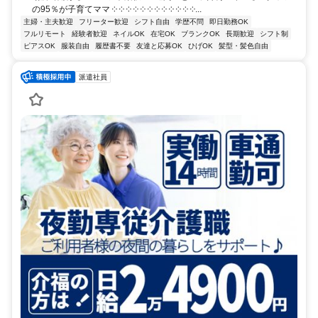
の95％が子育てママ ༶ ༶ ༶ ༶ ༶ ༶ ༶ ༶ ༶ ༶ ༶ ༶...
主婦・主夫歓迎
フリーター歓迎
シフト自由
学歴不問
即日勤務OK
フルリモート
経験者歓迎
ネイルOK
在宅OK
ブランクOK
長期歓迎
シフト制
ピアスOK
服装自由
履歴書不要
友達と応募OK
ひげOK
髪型・髪色自由
派遣社員