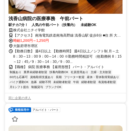
浅香山病院の医療事務 午前パート
駅チカ7分！ 人気の午前パート（扶養内） 未経験OK
株式会社ニチイ学館
【アクセス】 南海電気鉄道南海高野線 浅香山駅 徒歩8分 ■住 所 大阪
府 堺市堺区 今池町３丁３-１６ ■アクセス 南海電気鉄道南海高野線 浅
時給1,200円～1,250円
香山駅 徒歩8分
大阪府堺市堺区
【勤務日数】 週4日以上 【勤務時間】 週4日以上／シフト制 月～土
8：30～13：00 9：00～14：00 ※勤務時間相談可 （他勤務例 8：15
～12：45／9：30～14：30／9：00...
【職種】 病院 医療事務 【雇用形態】 パート・アルバイト
制服あり
業界未経験者歓迎
扶養内勤務OK
社員登用あり
主婦・主夫歓迎
60代も応募可
資格取得支援あり
長期
フリーター歓迎
産休・育休取得実績あり
バイク通勤OK
急募
経験不問
未経験者歓迎
午前
経験者歓迎
有資格者歓迎
月1シフト提出
制服貸与
ブランクOK
同じ企業の求人
アルバイト・パート