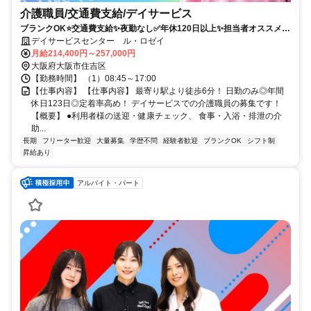
介護職員/交通費支給/デイサービス
ブランクOK⭐️交通費支給✨夜勤なし✅️年休120日以上✨担当者オススメ⭕️
研修支援有✨週休2日❗️駅チカ
デイサービスセンター ル・ロゼイ
月給214,400円～257,000円
大阪府大阪市住吉区
【勤務時間】 （1）08:45～17:00
【仕事内容】 【仕事内容】 最寄り駅より徒歩6分！ 日勤のみ◎年間
休日123日◎定着率高め！ デイサービスでの介護職員の募集です！
【概要】 ●利用者様の送迎・健康チェック、 食事・入浴・排泄の介
助...
長期
フリーター歓迎
大量募集
学歴不問
経験者歓迎
ブランクOK
シフト制
昇給あり
アルバイト・パート