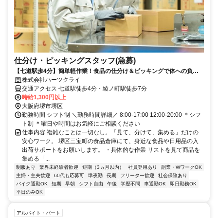
仕分け・ピッキングスタッフ(急募)
【七道駅歩4分】簡単軽作業！食品の仕分け＆ピッキングで体への負担
少なめ！未経験・ブランク・シニア世代を応援！
株式会社ハーツクライ
交通アクセス 七道駅徒歩4分・綾ノ町駅徒歩7分
時給1,300円以上
大阪府堺市堺区
勤務時間 シフト制 ＼勤務時間詳細／ 8:00-17:00 12:00-20:00 ＊シフ
ト制 ＊曜日や時間はお気軽にご相談ください
仕事内容 複雑なことは一切なし。「見て、分けて、集める」だけの
安心ワーク。 堺区三宝町の食品倉庫にて、身近な食品や日用品の入
出荷サポートをお願いします。 ・具体的な作業 リストを見て商品を
集める「...
制服あり
業界未経験者歓迎
短期（3ヵ月以内）
社員登用あり
副業・WワークOK
主婦・主夫歓迎
60代も応募可
準夜勤
長期
フリーター歓迎
社会保険あり
バイク通勤OK
短期
早朝
シフト自由
午後
学歴不問
車通勤OK
即日勤務OK
平日のみOK
アルバイト・パート