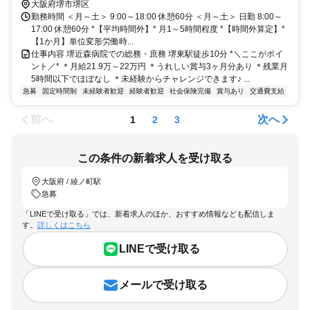
大阪府堺市堺区
勤務時間 ＜月～土＞ 9:00～18:00 休憩60分 ＜月～土＞ 日勤 8:00～
17:00 休憩60分 *【平均時間外】* 月1～5時間程度 *【時間外算定】*
【1か月】単位変形労働時...
仕事内容 堺近森病院での総務・庶務 堺東駅徒歩10分 *＼ここがポイ
ント／* ＊月給21.9万～22万円 ＊うれしい賞与3ヶ月分あり ＊残業月
5時間以下でほぼなし ＊未経験からチャレンジできます♪ ...
急募
固定時間制
未経験者歓迎
経験者歓迎
社会保険完備
賞与あり
交通費支給
前へ
次へ
1
2
3
この条件の新着求人を受け取る
大阪府 / 綾ノ町駅
急募
「LINEで受け取る」では、新着求人のほか、おすすめ情報なども配信しま
す。
詳しくはこちら
LINEで受け取る
メールで受け取る