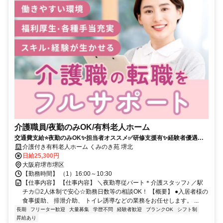
介護職員/夜勤のみOK/有料老人ホーム
交通費支給⭐️夜勤のみOK✨担当者オススメ✅️研修支援有✨経験者優遇⭕️
車通勤ＯＫ✨駅チカ
介護付き有料老人ホーム くみのき苑 堺北
日給25,300円
大阪府堺市堺区
【勤務時間】 （1）16:00～10:30
【仕事内容】 【仕事内容】 ＼夜勤専従パート＊介護スタッフ♪ ／駅
チカ◎2人体制で安心☆勤務日数等の相談OK！ 【概要】 ●入居者様の
食事援助、 排泄介助、 トイレ誘導などの業務をお任せします。 ...
長期
フリーター歓迎
大量募集
学歴不問
経験者歓迎
ブランクOK
シフト制
昇給あり