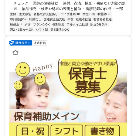
チェック ・医師の診療補助 ・注射、点滴、採血 ・褥瘡など創部の処
置 ・物品補充 ・検査や処置の説明と補助 ・看護記録の作成 ・一部...
主婦・主夫歓迎
資格取得支援あり
バイク通勤OK
学歴不問
車通勤OK
即日勤務OK
転勤なし
交通費全額支給
午前
経験者歓迎
有資格者歓迎
研修あり
夕方
ブランクOK
長期歓迎
フルタイム歓迎
駅近5分以内
週2・3日からOK
シフト制
週4日以上OK
派遣社員