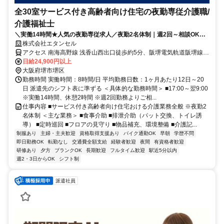
全30室サービス付き高齢者向け住宅の夜勤専従介護職/
介護福祉士
＼実働14時間★人気の夜勤専従求人／夜勤2名体制｜週2回～相談OK｜
駅チカ★徒歩5分！交通費全額支給｜車通勤もご相談ください◎
株式会社エタンセル
アクセス 南海高野線 浅香山西出口徒歩約5分、阪堺電気軌道阪堺線
高須神社徒歩約6分、阪堺電気軌道阪堺線 大和川徒歩約9分 【勤務地
日給24,900円以上
最寄駅】南海高野線「浅香山」駅より徒歩5分
大阪府堺市堺区
勤務時間 実働時間：8時間/日 平均勤務日数：1ヶ月あたり12日～20
日 派遣先のシフト表に準ずる ＜具体的な勤務時間＞ ■17:00～翌9:00
※実働14時間、休憩2時間 ※週2回勤務よりご相...
仕事内容 ■サービス付き高齢者向け住宅おける介護業務全般 ※夜勤2
名体制 ＜主な業務＞ ■食事介助 ■排泄介助（パット交換、トイレ誘
導） ■定時巡回 ■フロアの見守り ■物品補充、環境整備 ■介護記...
制服あり
主婦・主夫歓迎
資格取得支援あり
バイク通勤OK
早朝
学歴不問
即日勤務OK
転勤なし
交通費全額支給
経験者歓迎
夜間
有資格者歓迎
研修あり
夕方
ブランクOK
長期歓迎
フルタイム歓迎
駅近5分以内
週2・3日からOK
シフト制
派遣社員