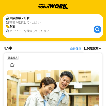
大阪府
綾ノ町駅
職種を選択してください
急募
キーワードを選択してください
47件
条件保存
関連度順
派遣社員