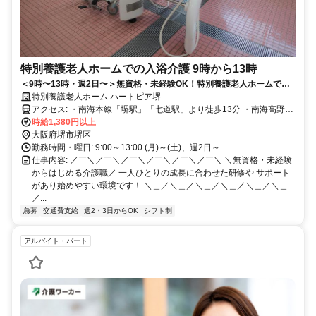
特別養護老人ホームでの入浴介護 9時から13時
＜9時〜13時・週2日〜＞無資格・未経験OK！特別養護老人ホームでの
入浴介助専門の介護職／WワークOK
特別養護老人ホーム ハートピア堺
アクセス: ・南海本線「堺駅」「七道駅」より徒歩13分 ・南海高野線
「堺東駅」より南海バス「海山通」下車徒歩3分 ※車通勤OK（スタ
時給1,380円以上
ッフ専用無料駐車場あり）
大阪府堺市堺区
勤務時間・曜日: 9:00～13:00 (月)～(土)、週2日～
仕事内容: ／￣＼／￣＼／￣＼／￣＼／￣＼／￣＼ ＼無資格・未経験
からはじめる介護職／ 一人ひとりの成長に合わせた研修や サポート
があり始めやすい環境です！ ＼＿／＼＿／＼＿／＼＿／＼＿／＼＿
／...
急募
交通費支給
週2・3日からOK
シフト制
アルバイト・パート