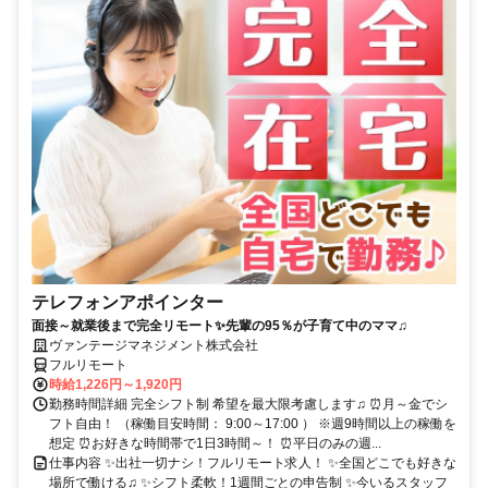
テレフォンアポインター
面接～就業後まで完全リモート✨先輩の95％が子育て中のママ♫
ヴァンテージマネジメント株式会社
フルリモート
時給1,226円～1,920円
勤務時間詳細 完全シフト制 希望を最大限考慮します♫ ⏰月～金でシ
フト自由！ （稼働目安時間： 9:00～17:00 ） ※週9時間以上の稼働を
想定 ⏰お好きな時間帯で1日3時間～！ ⏰平日のみの週...
仕事内容 ✨出社一切ナシ！フルリモート求人！ ✨全国どこでも好きな
場所で働ける♫ ✨シフト柔軟！1週間ごとの申告制 ✨今いるスタッフ