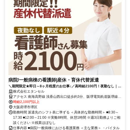
病院/一般病棟の看護師|産休・育休代替派遣
＼期間限定★即日～8ヶ月程度のお仕事♪／高時給2100円！夜勤なし｜週
3日～相談OK｜最寄駅より徒歩4分◎
株式会社エタンセル
アクセス 南海高野線 浅香山西出口徒歩約3分、阪堺電気軌道阪堺線
高須神社徒歩約7分、阪堺電気軌道阪堺線 綾ノ町出入口1徒歩約9分
時給2,100円以上
【勤務地最寄駅】南海高野線「浅香山駅」徒歩4分/阪堺電軌阪堺線
大阪府堺市堺区
「高須神社駅」徒歩10分/南海本線「七道駅」徒歩18分
勤務時間 派遣先のシフト表に準ずる ＜具体的な勤務時間＞ ■8:30～
17:30 ■12:00～21:00 ※実働8時間、休憩1時間 ※週3日勤務よりご相
談ください ※残業ほぼなし
仕事内容 ■病院/一般病棟における看護業務 ＜主な業務＞ ・バイタル