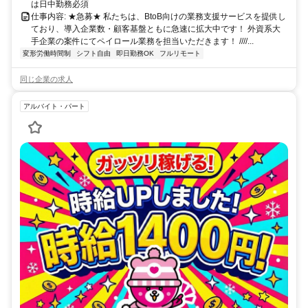
は日中勤務必須
仕事内容: ★急募★ 私たちは、BtoB向けの業務支援サービスを提供し
ており、導入企業数・顧客基盤ともに急速に拡大中です！ 外資系大
手企業の案件にてペイロール業務を担当いただきます！ ////...
変形労働時間制
シフト自由
即日勤務OK
フルリモート
同じ企業の求人
アルバイト・パート