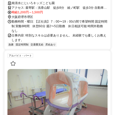
南清水にじいろキッズこども園
アクセス: 最寄駅：浅香山駅 徒歩8分 綾ノ町駅 徒歩3分 自動車通
勤可能、バイク通勤可能
時給1,200円～1,500円
大阪府堺市堺区
勤務時間・曜日: 【正社員】 7：00〜19：00の間で希望時間 固定時間
制 実働8時間 休憩60分 週2〜5日勤務 休日相談可能 時間外勤務
なし
仕事内容: 特別なスキルは必要ありません。 未経験でも優しくお教え
します。
急募
固定時間制
交通費支給
昇給あり
アルバイト・パート