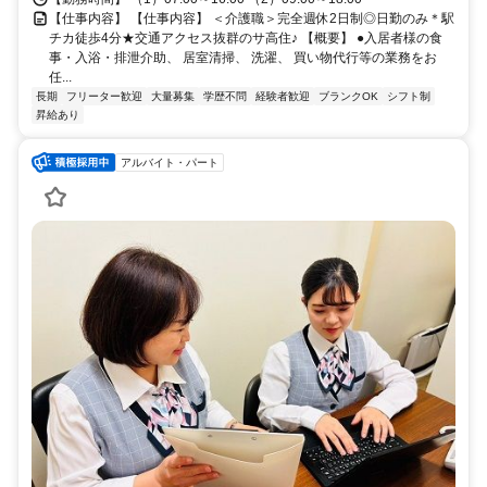
【仕事内容】 【仕事内容】 ＜介護職＞完全週休2日制◎日勤のみ＊駅
チカ徒歩4分★交通アクセス抜群のサ高住♪ 【概要】 ●入居者様の食
事・入浴・排泄介助、 居室清掃、 洗濯、 買い物代行等の業務をお
任...
長期
フリーター歓迎
大量募集
学歴不問
経験者歓迎
ブランクOK
シフト制
昇給あり
アルバイト・パート