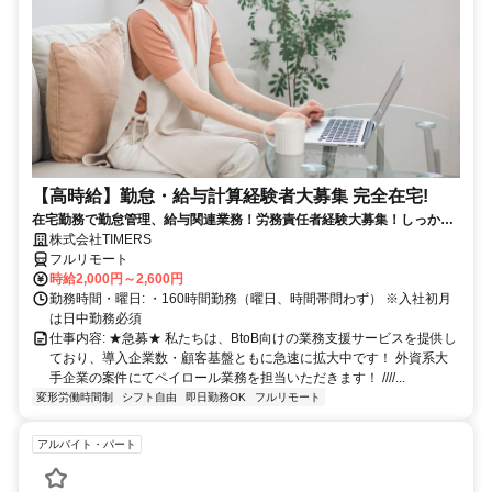
【高時給】勤怠・給与計算経験者大募集 完全在宅!
在宅勤務で勤怠管理、給与関連業務！労務責任者経験大募集！しっかり
稼ぎたい方、注目！
株式会社TIMERS
フルリモート
時給2,000円～2,600円
勤務時間・曜日: ・160時間勤務（曜日、時間帯問わず） ※入社初月
は日中勤務必須
仕事内容: ★急募★ 私たちは、BtoB向けの業務支援サービスを提供し
ており、導入企業数・顧客基盤ともに急速に拡大中です！ 外資系大
手企業の案件にてペイロール業務を担当いただきます！ ////...
変形労働時間制
シフト自由
即日勤務OK
フルリモート
アルバイト・パート