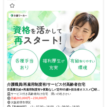
介護職員/再雇用制度有/サービス付高齢者住宅
交通費支給⭐️再雇用制度有✨夜勤なし✅️定年65歳✨担当者オススメ⭕️研修
支援有✨経験者優遇❗️車通勤ＯＫ⭐️駅チカ
サービス付き高齢者向け住宅 潤いの杜さかい
月給203,000円～230,000円
大阪府堺市堺区
【勤務時間】 （1）07:00～16:00 （2）09:00～18:00