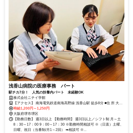
浅香山病院の医療事務 パート
駅チカ7分！ 人気の扶養内パート 未経験OK
株式会社ニチイ学館
【アクセス】 南海電気鉄道南海高野線 浅香山駅 徒歩8分 ■住 所 大阪
府 堺市堺区 今池町３丁３-１６ ■アクセス 南海電気鉄道南海高野線 浅
時給1,200円～1,250円
香山駅 徒歩8分
大阪府堺市堺区
【勤務日数】 週3日以上 【勤務時間】 週3日以上／シフト制 月～土
8：30～17：00 9：00～17：30 ※勤務時間相談可 ※（日直）土曜、
日曜、祝日（当番制/月1～2回） ➡相談可 ※...