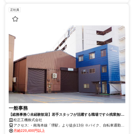
正社員
一般事務
【総務事務◇未経験歓迎】若手スタッフが活躍する職場です☆残業無/基
本土日祝休み
松正工機株式会社
アクセス: ・南海本線「堺駅」より徒歩13分 ※バイク、自転車通勤
OK
月給220,400円以上