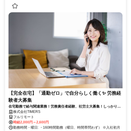
【完全在宅】「通勤ゼロ」で自分らしく働く✨ 労務経
験者大募集
在宅勤務で給与関連業務！労務責任者経験、社労士大募集！しっかり稼
ぎたい方、注目！
株式会社TIMERS
フルリモート
時給2,000円～2,600円
勤務時間・曜日: ・160時間勤務（曜日、時間帯問わず） ※入社初月