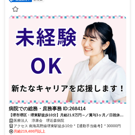
病院での総務・庶務事務 ID:268414
【堺市堺区・堺東駅徒歩10分】月給21.9万円～／賞与3ヶ月／日祝休み
／未経験OK／総務・庶務事務／堺近森病院【堺東駅徒歩10分】未経験
医療法人 淳康会 堺近森病院
歓迎！安定の正社員・賞与3ヶ月分◇総務事務スタッフ募集
アクセス 南海高野線堺東駅徒歩10分 *【通勤手当備考】* 30000円
月給219,400円以上