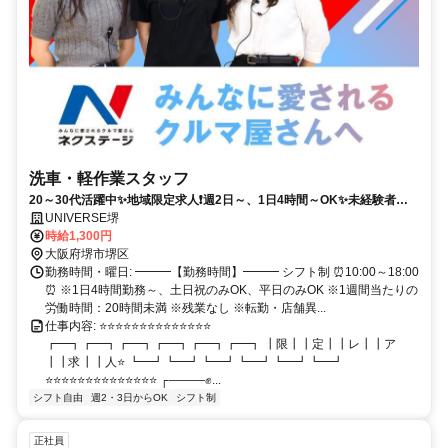
洗車・軽作業スタッフ
20～30代活躍中✨地域限定求人❗週2日～、1日4時間～OK✨未経験者・
主婦（夫）・学生・フリーター活躍中✨スキマ時間に安定して高時給で
UNIVERSE堺
働けます✨
時給1,300円
大阪府堺市堺区
勤務時間・曜日: ━━━【勤務時間】━━━ シフト制 ⏰10:00～18:00
⏰ ※1日4時間勤務～、土日祝のみOK、平日のみOK ※1週間当たりの
労働時間：20時間未満 ※残業なし ※転勤・店舗異...
仕事内容: ⭐⭐⭐⭐⭐⭐⭐⭐⭐⭐⭐⭐⭐⭐
┏━┓┏━┓┏━┓┏━┓┏━┓┏━┓ ┃限┃┃定┃┃レ┃┃ア
┃┃求┃┃人⭐ ┗━┛┗━┛┗━┛┗━┛┗━┛┗━┛
⭐⭐⭐⭐⭐⭐⭐⭐⭐⭐⭐⭐⭐⭐ ┌―――✊...
シフト自由
週2・3日からOK
シフト制
正社員