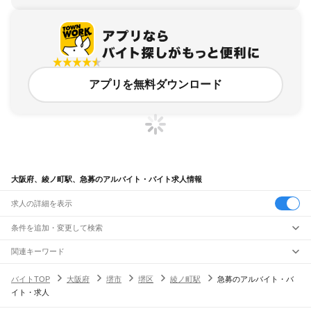
アプリを無料ダウンロード
大阪府、綾ノ町駅、急募のアルバイト・バイト求人情報
求人の詳細を表示
条件を追加・変更して検索
市区町村を追加・変更
関連キーワード
完全在宅ワーク 全国
シール貼り 在宅
現在地周辺
ガチャガチャ
犬カフェ
大阪府
駅を追加・変更
バイトTOP
大阪府
堺市
堺区
綾ノ町駅
急募のアルバイト・バ
大阪府
すべて
イト・求人
大阪市
すべて
職種を追加・変更
JR京都線
都島区
福島区
此花区
西区
港区
大正区
天王寺区
浪速区
西淀川区
東淀川区
東成区