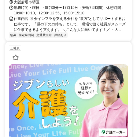
大阪府堺市堺区
勤務時間・曜日: ・8時30分〜17時15分（実働7.5時間） 休憩時間：
10:00~10:10、12:00~12:55、15:00~15:10
仕事内容: 社会インフラを支える会社を "裏方"としてサポートするお
仕事です。 「縁の下の力持ち」として、 現場で働く社員がスムーズ
に仕事できるよう支えます。 ＼こんな人に向いてます！／ ・人...
急募
固定時間制
交通費支給
昇給あり
正社員