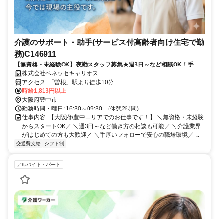
介護のサポート・助手(サービス付高齢者向け住宅で勤
務)C146911
【無資格・未経験OK】夜勤スタッフ募集★週3日～など相談OK！手厚
いサポート体制で介護業界デビューを応援します／派遣介護職のお仕事
株式会社ベネッセキャリオス
◎
アクセス: 「曽根」駅より徒歩10分
時給1,813円以上
大阪府豊中市
勤務時間・曜日: 16:30～09:30 (休憩2時間)
仕事内容: 【大阪府/豊中エリアでのお仕事です！】 ＼無資格・未経験
からスタートOK／ ＼週3日～など働き方の相談も可能／ ＼介護業界
がはじめての方も大歓迎／ ＼手厚いフォローで安心の職場環境／ ...
交通費支給
シフト制
アルバイト・パート