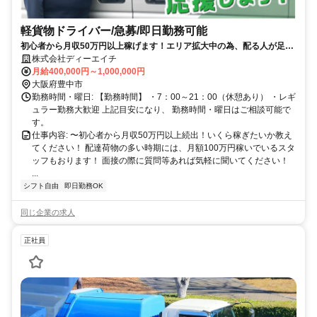
軽貨物ドライバー/急募/即日勤務可能
初心者から月収50万円以上稼げます！エリア拡大中の為、配る人が足り
ません！！
株式会社ディーエイチ
月給400,000円～1,000,000円
大阪府豊中市
勤務時間・曜日: 【勤務時間】 ・7：00～21：00（休憩あり） ・レギ
ュラー勤務大歓迎 上記目安になり、 勤務時間・曜日はご相談可能で
す。
仕事内容: 〜初心者から月収50万円以上続出！いくら稼ぎたいか教え
てください！ 配達荷物の多い時期には、月額100万円稼いでいるスタ
ッフもおります！ 面接の際に質問等あれば気軽に聞いてください！
...
シフト自由
即日勤務OK
同じ企業の求人
正社員