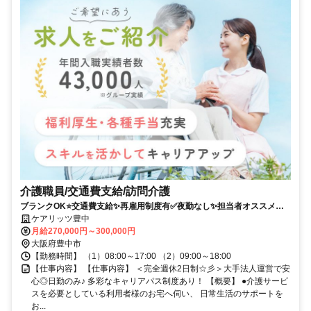
介護職員/交通費支給/訪問介護
ブランクOK⭐️交通費支給✨再雇用制度有✅️夜勤なし✨担当者オススメ⭕️
未経験歓迎✨研修支援有❗️経験者優遇⭐️週休2日✊️駅チカ
ケアリッツ豊中
月給270,000円～300,000円
大阪府豊中市
【勤務時間】 （1）08:00～17:00 （2）09:00～18:00
【仕事内容】 【仕事内容】 ＜完全週休2日制☆彡＞大手法人運営で安
心◎日勤のみ♪ 多彩なキャリアパス制度あり！ 【概要】 ●介護サービ
スを必要としている利用者様のお宅へ伺い、 日常生活のサポートを
お...