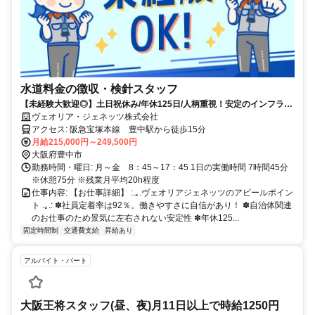
水道料金の徴収・検針スタッフ
【未経験大歓迎◎】土日祝休み/年休125日/人柄重視！安定のインフラ事
業で新職種にチャレンジ！
ヴェオリア・ジェネッツ株式会社
アクセス: 阪急宝塚本線 豊中駅から徒歩15分
月給215,000円～249,500円
大阪府豊中市
勤務時間・曜日: 月～金 8：45～17：45 1日の実働時間 7時間45分
※休憩75分 ※残業月平均20h程度
仕事内容: 【お仕事詳細】 :.｡.ヴェオリアジェネッツのアピールポイン
ト .｡.: ✽社員定着率は92％。働きやすさに自信があり！ ✽自治体関連
のお仕事のため景気に左右されない安定性 ✽年休125...
固定時間制
交通費支給
昇給あり
アルバイト・パート
大阪王将スタッフ(昼、夜)月11日以上で時給1250円