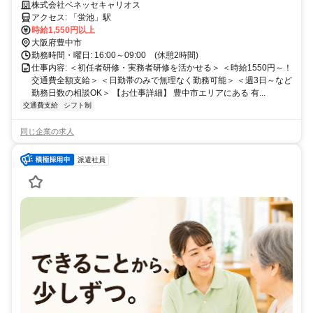
勤務♪時給1550円～！日勤のみ・週3日～相談OK！
株式会社ベネッセキャリオス
アクセス: 「蛍池」駅
時給1,550円以上
大阪府豊中市
勤務時間・曜日: 16:00～09:00 (休憩2時間)
仕事内容: ＜初任者研修・実務者研修を活かせる＞ ＜時給1550円～！
交通費全額支給＞ ＜日勤帯のみで無理なく勤務可能＞ ＜週3日～など
勤務日数の相談OK＞ 【お仕事詳細】 豊中市エリアにある 有...
交通費支給
シフト制
同じ企業の求人
派遣社員