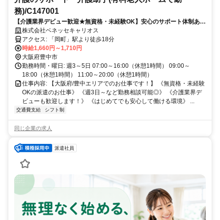
務)/C147001
【介護業界デビュー歓迎★無資格・未経験OK】安心のサポート体制あり
★週3日～など勤務相談可！≪派遣介護職のお仕事≫
株式会社ベネッセキャリオス
アクセス: 「岡町」駅より徒歩18分
時給1,660円～1,710円
大阪府豊中市
勤務時間・曜日: 週3～5日 07:00～16:00（休憩1時間） 09:00～
18:00（休憩1時間） 11:00～20:00（休憩1時間）
仕事内容: 【大阪府/豊中エリアでのお仕事です！】 《無資格・未経験
OKの派遣のお仕事》 《週3日～など勤務相談可能◎》 《介護業界デ
ビューも歓迎します！》 《はじめてでも安心して働ける環境》 ...
交通費支給
シフト制
同じ企業の求人
派遣社員