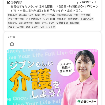
仕事内容 ┏━━━━━━━━━━━━━━━━━━┓ ＜POINT＞ ＊
有資格者ならブランク復帰も応援！ ＊週1日～時間相談OK！Wワーク
も可 ＊全員に賞与年2回＆毎月手当を支給 ＊家庭と両立...
制服あり
週1日からOK
副業・WワークOK
土日祝のみOK
主婦・主夫歓迎
フリーター歓迎
バイク通勤OK
シフト自由
学歴不問
車通勤OK
平日のみOK
転勤なし
未経験者歓迎
夜間
ブランクOK
交通費支給
長期歓迎
フルタイム歓迎
週2・3日からOK
シフト制
正社員