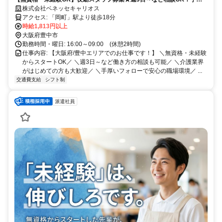
いサポート体制で介護業界デビューを応援します／派遣介護職のお仕事
株式会社ベネッセキャリオス
◎
アクセス: 「岡町」駅より徒歩18分
時給1,813円以上
大阪府豊中市
勤務時間・曜日: 16:00～09:00 (休憩2時間)
仕事内容: 【大阪府/豊中エリアでのお仕事です！】 ＼無資格・未経験
からスタートOK／ ＼週3日～など働き方の相談も可能／ ＼介護業界
がはじめての方も大歓迎／ ＼手厚いフォローで安心の職場環境／ ...
交通費支給
シフト制
派遣社員