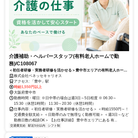
介護補助・ヘルパースタッフ(有料老人ホームで勤
務)/C108067
＜初任者研修・実務者研修を活かせる＞豊中市エリアの有料老人ホーム
勤務♪時給1550円～！日勤のみ・週3日～相談OK！
株式会社ベネッセキャリオス
アクセス: 「豊中」駅
時給1,550円以上
大阪府豊中市
勤務時間・曜日: ※日中帯の場合は週3日～5日程度 ※ 06:30～
15:30（休憩1時間） 11:30～20:30（休憩1時間）
仕事内容: ＜初任者研修・実務者研修を活かせる＞ ＜時給1550円～！
交通費全額支給＞ ＜日勤帯のみで無理なく勤務可能＞ ＜週3日～など
勤務日数の相談OK＞ 【お仕事詳細】 豊中市エリアにある 有...
交通費支給
駅近5分以内
シフト制