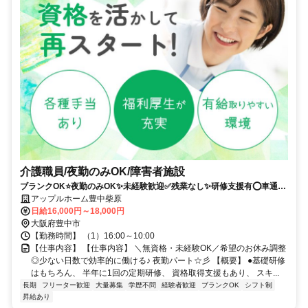
介護職員/夜勤のみOK/障害者施設
ブランクOK⭐️夜勤のみOK✨未経験歓迎✅️残業なし✨研修支援有⭕️車通勤
ＯＫ
アップルホーム豊中柴原
日給16,000円～18,000円
大阪府豊中市
【勤務時間】 （1）16:00～10:00
【仕事内容】 【仕事内容】 ＼無資格・未経験OK／希望のお休み調整
◎少ない日数で効率的に働ける♪ 夜勤パート☆彡 【概要】 ●基礎研修
はもちろん、 半年に1回の定期研修、 資格取得支援もあり、 スキ...
長期
フリーター歓迎
大量募集
学歴不問
経験者歓迎
ブランクOK
シフト制
昇給あり