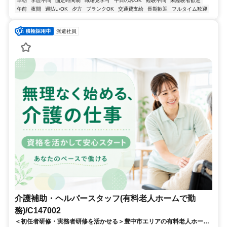
早朝
学歴不問
固定時間制
職場見学可
平日のみOK
経験不問
未経験者歓迎
午前
夜間
週払いOK
夕方
ブランクOK
交通費支給
長期歓迎
フルタイム歓迎
派遣社員
介護補助・ヘルパースタッフ(有料老人ホームで勤
務)/C147002
＜初任者研修・実務者研修を活かせる＞豊中市エリアの有料老人ホーム