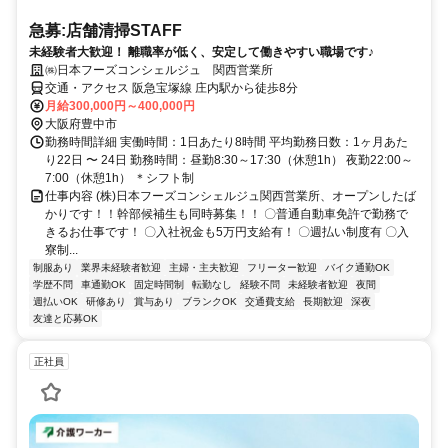
急募:店舗清掃STAFF
未経験者大歓迎！ 離職率が低く、安定して働きやすい職場です♪
㈱日本フーズコンシェルジュ 関西営業所
交通・アクセス 阪急宝塚線 庄内駅から徒歩8分
月給300,000円～400,000円
大阪府豊中市
勤務時間詳細 実働時間：1日あたり8時間 平均勤務日数：1ヶ月あた
り22日 〜 24日 勤務時間：昼勤8:30～17:30（休憩1h） 夜勤22:00～
7:00（休憩1h） ＊シフト制
仕事内容 (株)日本フーズコンシェルジュ関西営業所、オープンしたば
かりです！！幹部候補生も同時募集！！ 〇普通自動車免許で勤務で
きるお仕事です！ 〇入社祝金も5万円支給有！ 〇週払い制度有 〇入
寮制...
制服あり
業界未経験者歓迎
主婦・主夫歓迎
フリーター歓迎
バイク通勤OK
学歴不問
車通勤OK
固定時間制
転勤なし
経験不問
未経験者歓迎
夜間
週払いOK
研修あり
賞与あり
ブランクOK
交通費支給
長期歓迎
深夜
友達と応募OK
正社員