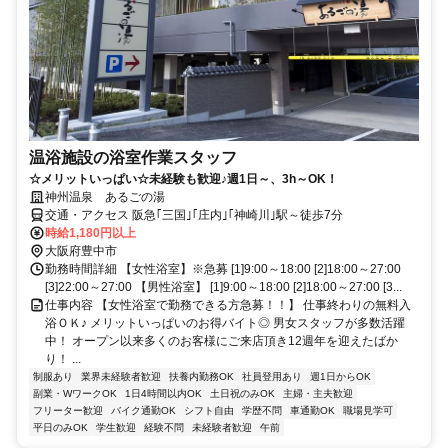
温浴施設の浴室作業スタッフ
☆メリットいっぱい☆未経験も歓迎♪週1日～、3h～OK！
神州温泉 あるごの湯
交通・アクセス 阪急｢三国｣｢庄内｣｢神崎川｣駅～徒歩7分
時給1,180円以上
大阪府豊中市
勤務時間詳細 【女性浴室】※急募 [1]9:00～18:00 [2]18:00～27:00
[3]22:00～27:00 【男性浴室】 [1]9:00～18:00 [2]18:00～27:00 [3...
仕事内容 【女性浴室で勤務できる方急募！！】 仕事終わりの無料入
浴ＯＫ♪ メリットいっぱいのお得バイト◎ 男女スタッフが多数活躍
中！ オープン以来多くのお客様にご来店頂き12週年を迎えたばか
り！ ...
制服あり
業界未経験者歓迎
扶養内勤務OK
社員登用あり
週1日からOK
副業・WワークOK
1日4時間以内OK
土日祝のみOK
主婦・主夫歓迎
フリーター歓迎
バイク通勤OK
シフト自由
学歴不問
車通勤OK
職場見学可
平日のみOK
学生歓迎
経験不問
未経験者歓迎
午前