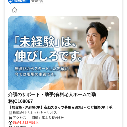
派遣社員
介護のサポート・助手(有料老人ホームで勤
務)C108067
【無資格・未経験OK】夜勤スタッフ募集★週3日～など相談OK！手厚
いサポート体制で介護業界デビューを応援します／派遣介護職のお仕事
株式会社ベネッセキャリオス
◎
アクセス: 「岡町」駅より徒歩3分
時給1,813円以上