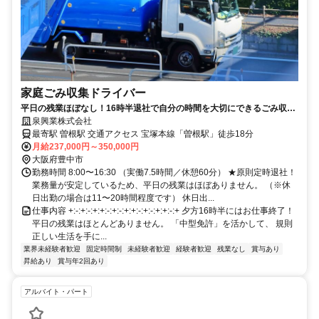
家庭ごみ収集ドライバー
平日の残業ほぼなし！16時半退社で自分の時間を大切にできるごみ収集
ドライバー。
泉興業株式会社
最寄駅 曽根駅 交通アクセス 宝塚本線「曽根駅」徒歩18分
月給237,000円～350,000円
大阪府豊中市
勤務時間 8:00〜16:30 （実働7.5時間／休憩60分） ★原則定時退社！
業務量が安定しているため、平日の残業はほぼありません。 （※休
日出勤の場合は11〜20時間程度です） 休日出...
仕事内容 +:-:+:-:+:+:-:+:-:+:+:-:+:-:+:+:-:+ 夕方16時半にはお仕事終了！
平日の残業はほとんどありません。 「中型免許」を活かして、 規則
正しい生活を手に...
業界未経験者歓迎
固定時間制
未経験者歓迎
経験者歓迎
残業なし
賞与あり
昇給あり
賞与年2回あり
アルバイト・パート