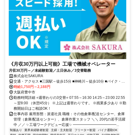
《月収30万円以上可能》工場で機械オペレーター
月収30万円～／未経験歓迎／土日休み／3交替勤務
株式会社SAKURA
交通・アクセス ■三国駅～徒歩15分 ■神崎川～徒歩10分 ■バイク・自
転車通勤OK ■交通費（規定）■週払い（規定）
時給1,750円～2,188円
大阪府豊中市
勤務時間詳細 ⭐週替わりの3交替⭐ 07:55～16:30 14:25～23:00 22:55
～翌8:00 （休憩45分） ※上記は週替わりです。 ※残業多少あり ※勤
務開始日はご相談OK！
仕事内容 雇用形態：派遣社員 職種：その他倉庫/配送センター、倉庫
管理（倉庫/配送センター）、倉庫作業スタッフ ＼＼ 20代の若手活躍
中 ／／ ✨工場ワークデビュー応援✨ ━━━━━━━━━━━━...
制服あり
業界未経験者歓迎
主婦・主夫歓迎
フリーター歓迎
バイク通勤OK