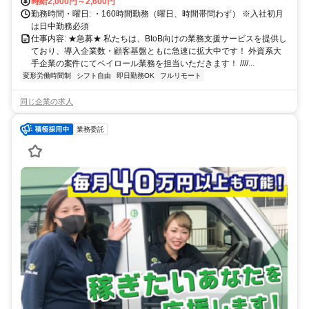
時給2,000円～2,600円
勤務時間・曜日: ・160時間勤務（曜日、時間帯問わず） ※入社初月
は日中勤務必須
仕事内容: ★急募★ 私たちは、BtoB向けの業務支援サービスを提供し
ており、導入企業数・顧客基盤ともに急速に拡大中です！ 外資系大
手企業の案件にてペイロール業務を担当いただきます！ ////...
変形労働時間制
シフト自由
即日勤務OK
フルリモート
同じ企業の求人
業務委託