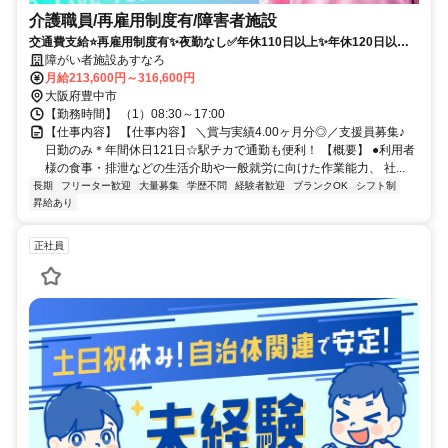
介護職員/再雇用制度有/障害者施設
交通費支給⭐️再雇用制度有✨夜勤なし✅️年休110日以上✨年休120日以上
⭕️担当者オススメ✨研修支援有❗️経験者優遇⭐️駅チカ
障がい者施設あすなろ
月給213,600円～316,600円
大阪府豊中市
【勤務時間】 （1）08:30～17:00
【仕事内容】 【仕事内容】 ＼賞与実績4.00ヶ月分◎／支援員募集♪
日勤のみ＊年間休日121日☆駅チカで通勤も便利！ 【概要】 ●利用者
様の食事・排泄などの生活介助や一般就労に向けた作業能力、 社...
長期
フリーター歓迎
大量募集
学歴不問
経験者歓迎
ブランクOK
シフト制
昇給あり
正社員