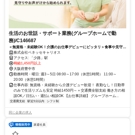
生活のお世話・サポート業務(グループホームで勤
務)/C146687
＜無資格・未経験OK！介護のお仕事デビューにピッタリ＞食事や見守り
などできることからスタート！夜勤なし＆週3～相談OK
株式会社ベネッセキャリオス
アクセス: 「少路」駅
時給1,450円以上
大阪府豊中市
勤務時間・曜日: 週3～5日 08:00～17:00（休憩1時間） 11:00～
20:00（休憩1時間）
仕事内容: 無資格・未経験から介護デビュー歓迎！ 夜勤なし！日勤帯
のみで生活リズムも安定 時給1450円～＋交通費全額支給 働き方の相
談OK／日払い・週払い相談OK 【お仕事詳細】 グループホーム...
交通費支給
駅近5分以内
シフト制
同じ企業の求人
派遣社員