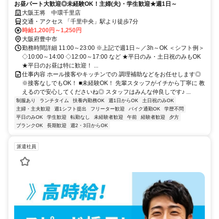
お昼パート大歓迎◎未経験OK！主婦(夫)・学生歓迎★週1日～
大阪王将 中環千里店
交通・アクセス 「千里中央」駅より徒歩7分
時給1,200円～1,250円
大阪府豊中市
勤務時間詳細 11:00～23:00 ※上記で週1日～／3h～OK ＜シフト例＞
◇10:00～14:00 ◇12:00～17:00 など ★平日のみ・土日祝のみもOK
★平日のお昼は特に歓迎！ ...
仕事内容 ホール接客やキッチンでの 調理補助などをお任せします◎
※接客なしでもOK！ ■未経験OK！ 先輩スタッフがイチから丁寧に 教
えるので安心してくださいね◎ スタッフはみんな仲良しです♪ ...
制服あり
ランチタイム
扶養内勤務OK
週1日からOK
土日祝のみOK
主婦・主夫歓迎
週1シフト提出
フリーター歓迎
バイク通勤OK
学歴不問
平日のみOK
学生歓迎
転勤なし
未経験者歓迎
午前
経験者歓迎
夕方
ブランクOK
長期歓迎
週2・3日からOK
派遣社員