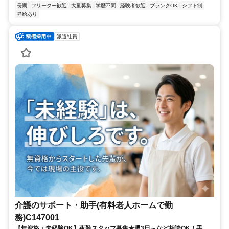
長期
フリーター歓迎
大量募集
学歴不問
経験者歓迎
ブランクOK
シフト制
昇給あり
派遣社員
介護のサポート・助手(有料老人ホームで勤
務)C147001
【無資格・未経験OK】夜勤スタッフ募集★週3日～など相談OK！手厚