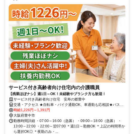
サービス付き⾼齢者向け住宅内の介護職員
【残業ほぼナシ】週1日～OK！未経験やブランク方も歓迎！
サービス付き高齢者向け住宅 安寿の郷豊中
交通・アクセス ★自転車・バイク通勤OK、車通勤も応相談★バス停
｢東豊中団地前｣～徒歩10分
時給1,226円～1,391円
大阪府豊中市
勤務時間詳細 ・07:00～16:00（急募） ・09:00～18:00（急募） ・
13:00～22:00 ・22:00～翌07:00 ＊週1日～勤務OK ＊上記の時間帯か
ら選択OK◎ ＊夜勤のみ・...