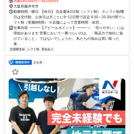
月給260,000円～583,000円
大阪府藤井寺市
勤務時間・曜日: 【休日】 完全週休2日制（シフト制） ※シフト制/曜
日は交代制、公休日は月ごとに9~12日間で設定 9:30～20:30の間でシ
フト制（実働8時間） ※店舗によって営業時間・休憩...
仕事内容: ━━━【アピールポイント】━━━ ✅ 「売りやすい」には
理由があります 営業において一番つらいのは、 「商品力で他社に負
けていること」 ではないでしょうか。 私たちの強みは買い取った
車...
交通費支給
シフト制
昇給あり
正社員