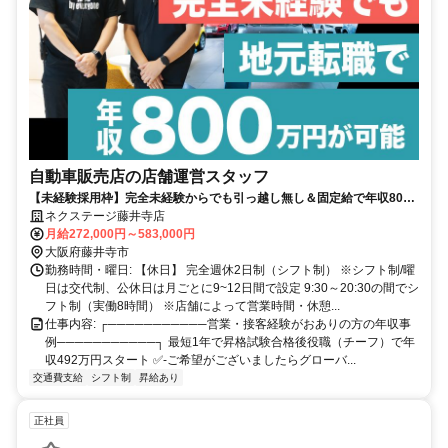
自動車販売店の店舗運営スタッフ
【未経験採用枠】完全未経験からでも引っ越し無し＆固定給で年収800
万円を目指せる✨20～30代活躍中✨賞与年4回❗✨年間休日120日+有給休
ネクステージ藤井寺店
暇5日✨
月給272,000円～583,000円
大阪府藤井寺市
勤務時間・曜日: 【休日】 完全週休2日制（シフト制） ※シフト制/曜
日は交代制、公休日は月ごとに9~12日間で設定 9:30～20:30の間でシ
フト制（実働8時間） ※店舗によって営業時間・休憩...
仕事内容: ┌───────────営業・接客経験がおありの方の年収事
例───────────┐ 最短1年で昇格試験合格後役職（チーフ）で年
収492万円スタート ✅-ご希望がございましたらグローバ...
交通費支給
シフト制
昇給あり
正社員