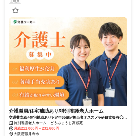
正社員
介護職員/住宅補助あり/特別養護老人ホーム
交通費支給⭐️住宅補助あり✨定年65歳✅️担当者オススメ✨研修支援有⭕️経
験者優遇✨車通勤ＯＫ❗️駅チカ⭐️高額求人
特別養護老人ホーム どうみょうじ高殿苑
月給212,000円～231,600円
大阪府藤井寺市