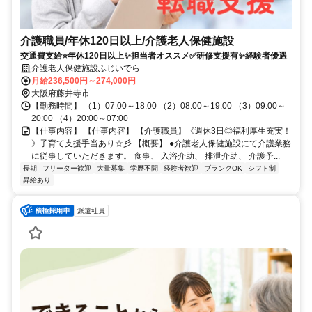
介護職員/年休120日以上/介護老人保健施設
交通費支給⭐️年休120日以上✨担当者オススメ✅️研修支援有✨経験者優遇
介護老人保健施設ふじいでら
月給236,500円～274,000円
大阪府藤井寺市
【勤務時間】 （1）07:00～18:00 （2）08:00～19:00 （3）09:00～
20:00 （4）20:00～07:00
【仕事内容】 【仕事内容】 【介護職員】《週休3日◎福利厚生充実！
》子育て支援手当あり☆彡 【概要】 ●介護老人保健施設にて介護業務
に従事していただきます。 食事、 入浴介助、 排泄介助、 介護予...
長期
フリーター歓迎
大量募集
学歴不問
経験者歓迎
ブランクOK
シフト制
昇給あり
派遣社員