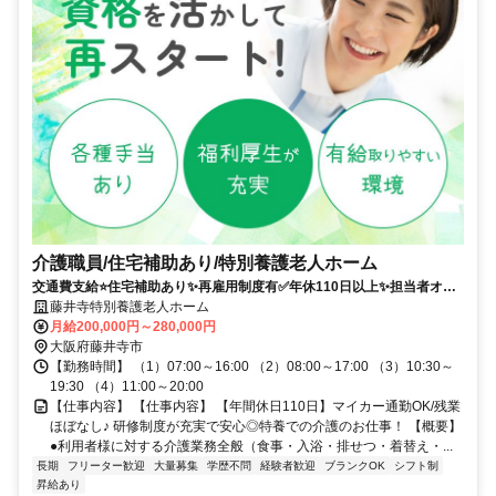
介護職員/住宅補助あり/特別養護老人ホーム
交通費支給⭐️住宅補助あり✨再雇用制度有✅️年休110日以上✨担当者オス
スメ⭕️研修支援有✨経験者優遇❗️車通勤ＯＫ
藤井寺特別養護老人ホーム
月給200,000円～280,000円
大阪府藤井寺市
【勤務時間】 （1）07:00～16:00 （2）08:00～17:00 （3）10:30～
19:30 （4）11:00～20:00
【仕事内容】 【仕事内容】 【年間休日110日】マイカー通勤OK/残業
ほぼなし♪ 研修制度が充実で安心◎特養での介護のお仕事！ 【概要】
●利用者様に対する介護業務全般（食事・入浴・排せつ・着替え・...
長期
フリーター歓迎
大量募集
学歴不問
経験者歓迎
ブランクOK
シフト制
昇給あり