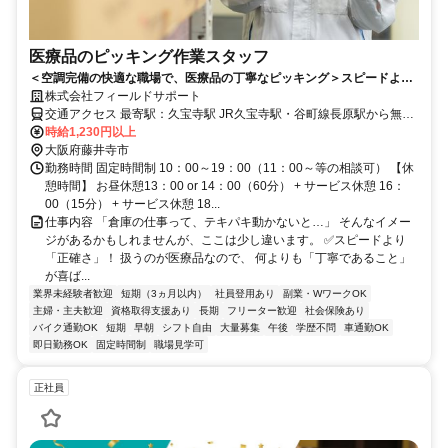
医療品のピッキング作業スタッフ
＜空調完備の快適な職場で、医療品の丁寧なピッキング＞スピードより
も正確さが重要です◎
株式会社フィールドサポート
交通アクセス 最寄駅：久宝寺駅 JR久宝寺駅・谷町線長原駅から無料
送迎バスあり
時給1,230円以上
大阪府藤井寺市
勤務時間 固定時間制 10：00～19：00（11：00～等の相談可） 【休
憩時間】 お昼休憩13：00 or 14：00（60分） + サービス休憩 16：
00（15分） + サービス休憩 18...
仕事内容 「倉庫の仕事って、テキパキ動かないと…」 そんなイメー
ジがあるかもしれませんが、ここは少し違います。 ✅️スピードより
「正確さ」！ 扱うのが医療品なので、 何よりも「丁寧であること」
が喜ば...
業界未経験者歓迎
短期（3ヵ月以内）
社員登用あり
副業・WワークOK
主婦・主夫歓迎
資格取得支援あり
長期
フリーター歓迎
社会保険あり
バイク通勤OK
短期
早朝
シフト自由
大量募集
午後
学歴不問
車通勤OK
即日勤務OK
固定時間制
職場見学可
正社員