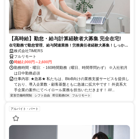
【高時給】勤怠・給与計算経験者大募集 完全在宅!
在宅勤務で勤怠管理、給与関連業務！労務責任者経験大募集！しっかり
稼ぎたい方、注目！
株式会社TIMERS
フルリモート
時給2,000円～2,600円
勤務時間・曜日: ・160時間勤務（曜日、時間帯問わず） ※入社初月
は日中勤務必須
仕事内容: ★急募★ 私たちは、BtoB向けの業務支援サービスを提供し
ており、導入企業数・顧客基盤ともに急速に拡大中です！ 外資系大
手企業の案件にてペイロール業務を担当いただきます！ ////...
変形労働時間制
シフト自由
即日勤務OK
フルリモート
アルバイト・パート