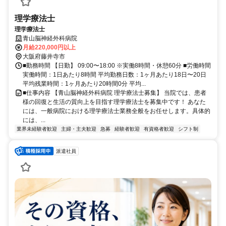
理学療法士
理学療法士
青山脳神経外科病院
月給220,000円以上
大阪府藤井寺市
■勤務時間 【日勤】 09:00〜18:00 ※実働8時間・休憩60分 ■労働時間
実働時間：1日あたり8時間 平均勤務日数：1ヶ月あたり18日〜20日
平均残業時間：1ヶ月あたり20時間0分 平均...
■仕事内容 【青山脳神経外科病院 理学療法士募集】 当院では、患者
様の回復と生活の質向上を目指す理学療法士を募集中です！ あなた
には、一般病院における理学療法士業務全般をお任せします。具体的
には、...
業界未経験者歓迎
主婦・主夫歓迎
急募
経験者歓迎
有資格者歓迎
シフト制
派遣社員