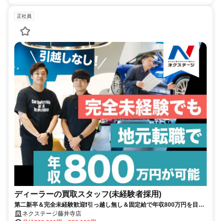
正社員
ディーラーの買取スタッフ(未経験者採用)
第二新卒＆完全未経験歓迎❗引っ越し無し＆固定給で年収800万円を目指
せる✨20～30代活躍中✨賞与年4回✨年間休日120日+有給休暇5日✨
ネクステージ藤井寺店