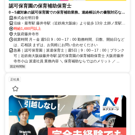
認可保育園の保育補助保育士
0～5歳対象の認可保育園での保育補助業務。連絡帳以外の書類対応な
し。固定勤務で予定が立てやすく、プライベートも充実。子どもの気持
株式会社明日香
ちに寄り添う保育を実践し、キャリアアップも目指せる職場です。
沿線・最寄駅 藤井寺駅（近鉄南大阪線）より徒歩 13分 土師ノ里駅
（近鉄南大阪線）より徒歩 20分 高鷲駅（近鉄南大阪線）より徒歩 22
時給1,480円以上
分
大阪府藤井寺市
就業時間 月～金 週5日 9：00～17：00 勤務時間、日数、開始日など
は、応相談 まずは、お気軽にお問い合わせください
急募｜認可保育園｜派遣保育士｜週5日｜9：00～17：00｜ブランク
可｜近鉄南大阪線藤井寺駅 認可保育園の保育補助保育士 大阪府藤井
寺市小山 派遣社員 業務内容 ＼ 保育補助ならではのメリット ／ ...
固定時間制
正社員