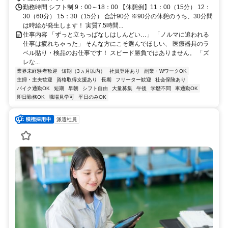
勤務時間 シフト制 9：00～18：00 【休憩例】11：00（15分） 12：
30（60分） 15：30（15分） 合計90分 ※90分の休憩のうち、30分間
は時給が発生します！ 実質7.5時間...
仕事内容 「ずっと立ちっぱなしはしんどい…」 「ノルマに追われる
仕事は疲れちゃった」 そんな方にこそ選んでほしい、 医療器具のラ
ベル貼り・検品のお仕事です！ スピード勝負ではありません。 「ズ
レな...
業界未経験者歓迎
短期（3ヵ月以内）
社員登用あり
副業・WワークOK
主婦・主夫歓迎
資格取得支援あり
長期
フリーター歓迎
社会保険あり
バイク通勤OK
短期
早朝
シフト自由
大量募集
午後
学歴不問
車通勤OK
即日勤務OK
職場見学可
平日のみOK
派遣社員