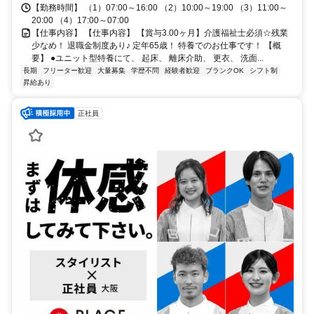
【勤務時間】 （1）07:00～16:00 （2）10:00～19:00 （3）11:00～
20:00 （4）17:00～07:00
【仕事内容】 【仕事内容】 【賞与3.00ヶ月】介護福祉士必須☆残業
少なめ！ 退職金制度あり♪ 定年65歳！ 特養でのお仕事です！ 【概
要】 ●ユニット型特養にて、 起床、 離床介助、 更衣、 洗面...
長期
フリーター歓迎
大量募集
学歴不問
経験者歓迎
ブランクOK
シフト制
昇給あり
正社員