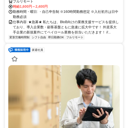
フルリモート
時給1,600円～2,400円
勤務時間・曜日: ・自己申告制 ※160時間勤務想定 ※入社初月は日中
勤務必須
仕事内容: ★急募★ 私たちは、BtoB向けの業務支援サービスを提供し
ており、導入企業数・顧客基盤ともに急速に拡大中です！ 外資系大
手企業の新規案件にてペイロール業務を担当いただきます！ //...
変形労働時間制
シフト自由
即日勤務OK
フルリモート
派遣社員