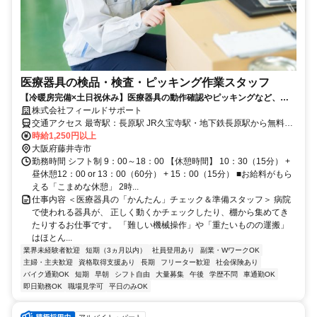
医療器具の検品・検査・ピッキング作業スタッフ
【冷暖房完備×土日祝休み】医療器具の動作確認やピッキングなど、未
経験でも座ってできる楽々作業あり！
株式会社フィールドサポート
交通アクセス 最寄駅：長原駅 JR久宝寺駅・地下鉄長原駅から無料送
迎バスあり ＊自転車・バイク通勤OK（車通勤不可）
時給1,250円以上
大阪府藤井寺市
勤務時間 シフト制 9：00～18：00 【休憩時間】 10：30（15分） +
昼休憩12：00 or 13：00（60分） + 15：00（15分） ■お給料がもら
える「こまめな休憩」 2時...
仕事内容 ＜医療器具の「かんたん」チェック＆準備スタッフ＞ 病院
で使われる器具が、 正しく動くかチェックしたり、棚から集めてき
たりするお仕事です。 「難しい機械操作」や「重たいものの運搬」
はほとん...
業界未経験者歓迎
短期（3ヵ月以内）
社員登用あり
副業・WワークOK
主婦・主夫歓迎
資格取得支援あり
長期
フリーター歓迎
社会保険あり
バイク通勤OK
短期
早朝
シフト自由
大量募集
午後
学歴不問
車通勤OK
即日勤務OK
職場見学可
平日のみOK