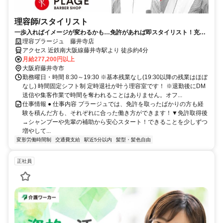
理容師/スタイリスト
一歩入ればイメージが変わるかも…免許があれば即スタイリスト！充実
の研修制度でスキルアップ！
理容プラージュ 藤井寺店
アクセス 近鉄南大阪線藤井寺駅より 徒歩約4分
月給277,200円以上
大阪府藤井寺市
勤務曜日・時間 8:30～19:30 ※基本残業なし(19:30以降の残業はほぼ
なし) 時間固定シフト制 定時退社が叶う理容室です！ ※退勤後にDM
送信や集客作業で時間を奪われることはありません。オフ...
仕事情報 ● 仕事内容 プラージュでは、免許を取ったばかりの方も経
験を積んだ方も、それぞれに合った働き方ができます！▼免許取得後
→シャンプーや先輩の補助から安心スタート！できることを少しずつ
増やして...
変形労働時間制
交通費支給
駅近5分以内
髪型・髪色自由
正社員