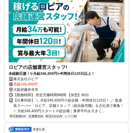
ロピアの店舗運営スタッフ!
未経験応援！✨月給346,400円✨年間休日120日以上！
株式会社ロピア
月給346,400円
大阪府藤井寺市
【勤務時間】 所定労働時間8時間 【休憩】90分
【仕事内容】 ＼ 月給346,400円※総合職・年間休日120日！ ／ 急成
長スーパー「ロピア」店舗スタッフ（総合販売職）を正社員で募集！
✅ 月給346,400円スタート※総合職｜業界平均を大きく...
即日勤務OK
交通費支給
駅近5分以内
シフト制
派遣社員