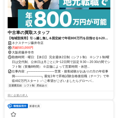
中古車の買取スタッフ
【地域型採用】引っ越し無し＆固定給で年収800万円を目指せる✨20～
30代活躍中✨賞与年4回❗✨年間休日120日+有給休暇5日✨
ネクステージ藤井寺店
月給583,000円
大阪府藤井寺市
勤務時間・曜日: 【休日】 完全週休2日制（シフト制） ※シフト制/曜
日は交代制、公休日は月ごとに9~12日間で設定 9:30～20:30の間でシ
フト制（実働8時間） ※店舗によって営業時間・休憩...
仕事内容: ┌───────────営業・接客経験がおありの方の年収事
例───────────┐ 最短1年で昇格試験合格後役職（チーフ）で年
収492万円スタート ✅-ご希望がございましたらグローバ...
交通費支給
シフト制
昇給あり
同じ企業の求人
派遣社員