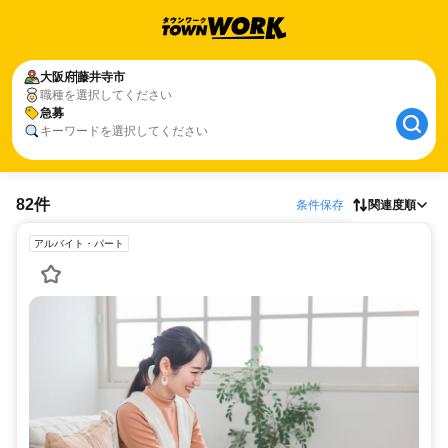
大阪府
藤井寺市
職種を選択してください
急募
キーワードを選択してください
82件
条件保存
関連度順
アルバイト・パート