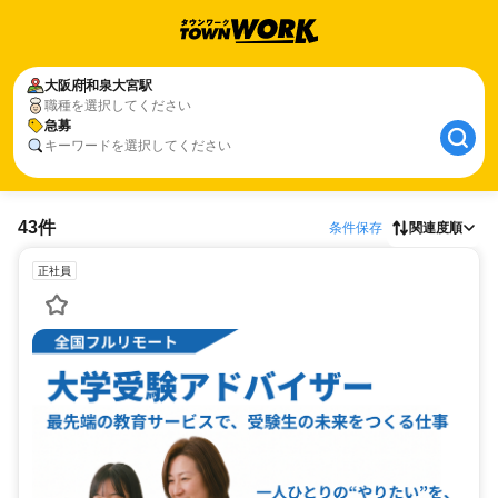
大阪府
和泉大宮駅
職種を選択してください
急募
キーワードを選択してください
43件
条件保存
関連度順
正社員