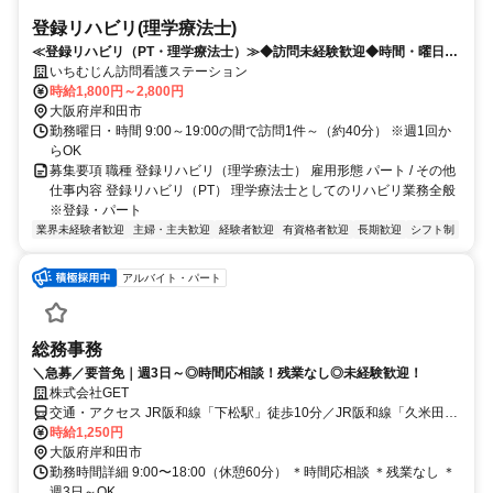
登録リハビリ(理学療法士)
≪登録リハビリ（PT・理学療法士）≫◆訪問未経験歓迎◆時間・曜日・
シフトが選べる仕事
いちむじん訪問看護ステーション
時給1,800円～2,800円
大阪府岸和田市
勤務曜日・時間 9:00～19:00の間で訪問1件～（約40分） ※週1回か
らOK
募集要項 職種 登録リハビリ（理学療法士） 雇用形態 パート / その他
仕事内容 登録リハビリ（PT） 理学療法士としてのリハビリ業務全般
※登録・パート
業界未経験者歓迎
主婦・主夫歓迎
経験者歓迎
有資格者歓迎
長期歓迎
シフト制
アルバイト・パート
総務事務
＼急募／要普免｜週3日～◎時間応相談！残業なし◎未経験歓迎！
株式会社GET
交通・アクセス JR阪和線「下松駅」徒歩10分／JR阪和線「久米田
駅」徒歩12分
時給1,250円
大阪府岸和田市
勤務時間詳細 9:00〜18:00（休憩60分） ＊時間応相談 ＊残業なし ＊
週3日～OK