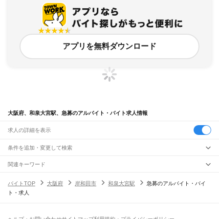
アプリを無料ダウンロード
大阪府、和泉大宮駅、急募のアルバイト・バイト求人情報
求人の詳細を表示
条件を追加・変更して検索
市区町村を追加・変更
関連キーワード
完全在宅ワーク 全国
シール貼り 在宅
現在地周辺
ガチャガチャ
犬カフェ
大阪府
駅を追加・変更
バイトTOP
大阪府
岸和田市
和泉大宮駅
急募のアルバイト・バイ
大阪府
すべて
ト・求人
大阪市
すべて
職種を追加・変更
JR京都線
都島区
福島区
此花区
西区
港区
大正区
天王寺区
浪速区
西淀川区
東淀川区
東成区
島本駅
高槻駅
摂津富田駅
JR総持寺駅
茨木駅
千里丘駅
岸辺駅
吹田駅
東淀川駅
飲食・フードサービス
生野区
旭区
城東区
阿倍野区
住吉区
東住吉区
西成区
淀川区
鶴見区
住之江区
特徴を追加・変更
新大阪駅
大阪駅
飲食・フードサービス
平野区
北区
中央区
すべて