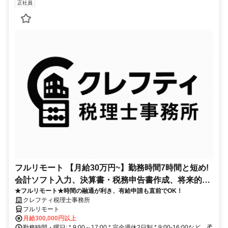
正社員
フルリモート 【月給30万円~】勤務時間7時間と短め!
会計ソフト入力、決算書・税務申告書作成、将来的に
★フルリモート★時間の融通が利き、有給申請も直前でOK！
決算説明も
クレフティ税理士事務所
フルリモート
月給300,000円以上
勤務時間・曜日: * 9:00～17:00 * 完全週休2日制 * 9:00-16:00など、柔