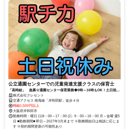
公立通園センターでの児童発達支援クラスの保育士
「高時給」 急募☆通園センター保育業務◆9時～16時もOK！土日祝休
み★岸和田市/保育士
株式会社クレセント
交通アクセス 南海線「岸和田駅」徒歩４分
時給1,500円以上
大阪府岸和田市
勤務時間・曜日 (1)9：00～17：00 (2）9：00～16：00 月～金曜 週5
日 ■勤務期間■ 即日～2027年3月末まで ※勤務開始日は相談に応じま
す ※契約期間更新の可能性あり