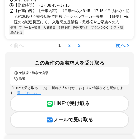
【勤務時間】 （1）08:45～17:15
【仕事内容】 【仕事内容】 《日勤のみ／8:45～17:15／日祝休み》託
児施設あり☆療養病院で医療ソーシャルワーカー募集！ 【概要】 ●病
院の地域連携室にて、 入退院支援業務（患者様やご家族への入...
長期
フリーター歓迎
大量募集
学歴不問
経験者歓迎
ブランクOK
シフト制
昇給あり
前へ
次へ
1
2
3
この条件の新着求人を受け取る
大阪府 / 和泉大宮駅
急募
「LINEで受け取る」では、新着求人のほか、おすすめ情報なども配信しま
す。
詳しくはこちら
LINEで受け取る
メールで受け取る