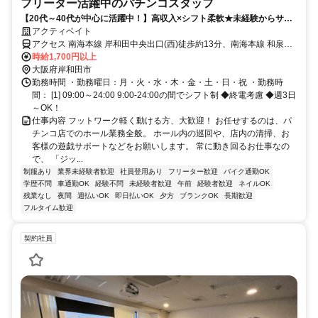
フリーター活躍中のパチンコスタッフ
【20代～40代が中心に活躍中！】高収入×シフト柔軟★未経験からサク
ッと稼げるパチンコホールスタッフ！
アクティベイト
アクセス 南海本線 岸和田中央出口(西)徒歩約13分、南海本線 和泉大
宮西出口徒歩約14分、南海本線 蛸地蔵西出口徒歩約22分
時給1,700円以上
大阪府岸和田市
勤務時間 ・勤務曜日：月・火・水・木・金・土・日・祝 ・勤務時
間： [1] 09:00～24:00 9:00-24:00の間でシフト制 ◆終電考慮 ◆週3日
～OK！
仕事内容 フットワーク軽く動ける方、大歓迎！ お任せするのは、パ
チンコ店でのホール業務全般。 ホール内の巡回や、店内の清掃、お
客様の遊戯サポートなどをお願いします。 常に動き回るお仕事なの
で、 「ジッ...
制服あり
業界未経験者歓迎
社員登用あり
フリーター歓迎
バイク通勤OK
学歴不問
車通勤OK
経験不問
未経験者歓迎
午前
経験者歓迎
ネイルOK
残業なし
夜間
週払いOK
即日払いOK
夕方
ブランクOK
長期歓迎
フルタイム歓迎
契約社員