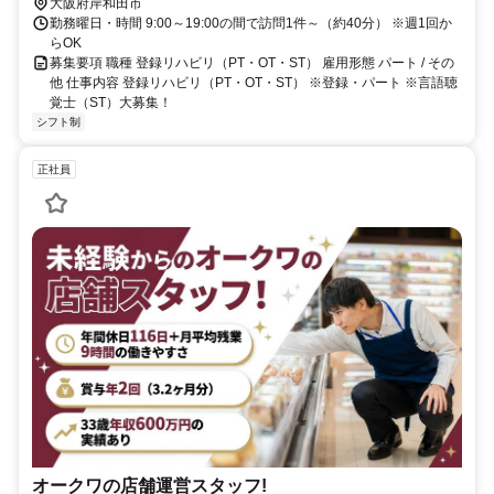
大阪府岸和田市
勤務曜日・時間 9:00～19:00の間で訪問1件～（約40分） ※週1回か
らOK
募集要項 職種 登録リハビリ（PT・OT・ST） 雇用形態 パート / その
他 仕事内容 登録リハビリ（PT・OT・ST） ※登録・パート ※言語聴
覚士（ST）大募集！
シフト制
正社員
オークワの店舗運営スタッフ!