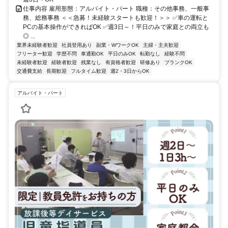
仕事内容 雇用形態：アルバイト・パート 職種：その他事務、一般事
務、総務事務 ＜＜急募！未経験スタートも歓迎！＞＞ ✅車の運転と
PCの基本操作ができればOK ✅週3日～！平日のみで家庭との両立も
◎ ...
業界未経験者歓迎
社員登用あり
副業・WワークOK
主婦・主夫歓迎
フリーター歓迎
学歴不問
車通勤OK
平日のみOK
転勤なし
経験不問
未経験者歓迎
経験者歓迎
残業なし
有資格者歓迎
研修あり
ブランクOK
交通費支給
長期歓迎
フルタイム歓迎
週2・3日からOK
アルバイト・パート