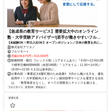
【急成長の教育サービス】需要拡大中のオンライン
塾・大学受験アドバイザー!|若手が働きやすいフルリ
【未経験OK！即日入社OK】オープンポジション／日本の教育を共に変
モート勤務
える仲間を募集します！
株式会社アリカノ
フルリモート
月給246,675円～610,500円
勤務時間・曜日: フレックス制（コアタイムあり） * 9:00〜22:00の間
で標準労働時間8時間（休憩1時間） * コアタイム：11:30〜14:00／
18:00〜22:00 ※土日は基本的に...
仕事内容: ✨️事業拡大&繁忙期のため急募!! 8月から働ける方を、優先
採用中！✨️ 大学受験向けオンライン個別指導サービスを運営する当社
は、 「教育格差をなくし、すべての受験生にチャンスを届ける...
フルリモート
在宅OK
昇給あり
派遣社員