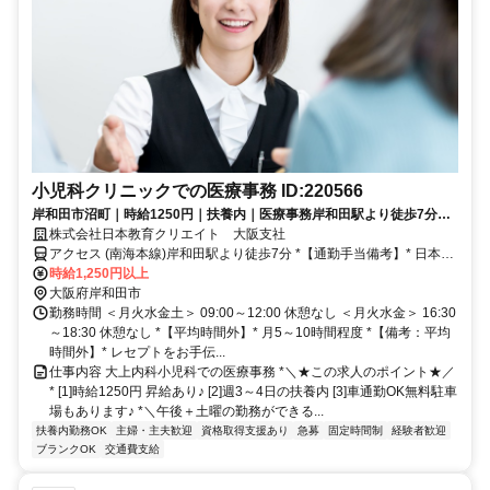
小児科クリニックでの医療事務 ID:220566
岸和田市沼町｜時給1250円｜扶養内｜医療事務岸和田駅より徒歩7分／
医療機関での勤務経験のある方／ブランクさんOK
株式会社日本教育クリエイト 大阪支社
アクセス (南海本線)岸和田駅より徒歩7分 *【通勤手当備考】* 日本教
育クリエイトなら交通費全額に加えて、自宅～最寄駅まで1キロ以上
時給1,250円以上
なら駐輪場代、2キロ以上ならバス代もプラス支給
大阪府岸和田市
勤務時間 ＜月火水金土＞ 09:00～12:00 休憩なし ＜月火水金＞ 16:30
～18:30 休憩なし *【平均時間外】* 月5～10時間程度 *【備考：平均
時間外】* レセプトをお手伝...
仕事内容 大上内科小児科での医療事務 *＼★この求人のポイント★／
* [1]時給1250円 昇給あり♪ [2]週3～4日の扶養内 [3]車通勤OK無料駐車
場もあります♪ *＼午後＋土曜の勤務ができる...
扶養内勤務OK
主婦・主夫歓迎
資格取得支援あり
急募
固定時間制
経験者歓迎
ブランクOK
交通費支給