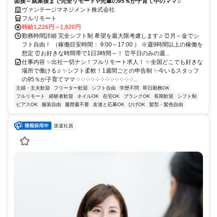
面接～就業後まで完全リモート✨先輩の95％が子育て中のママ♫
ヴァンテージマネジメント株式会社
フルリモート
時給1,226円～1,920円
勤務時間詳細 完全シフト制 希望を最大限考慮します♫ ⏰月～金でシ
フト自由！ （稼働目安時間： 9:00～17:00 ） ※週9時間以上の稼働を
想定 ⏰お好きな時間帯で1日3時間～！ ⏰平日のみの週...
仕事内容 ✨出社一切ナシ！フルリモート求人！ ✨全国どこでも好きな
場所で働ける♫ ✨シフト柔軟！1週間ごとの申告制 ✨今いるスタッフ
の95％が子育てママ ༶ ༶ ༶ ༶ ༶ ༶ ༶ ༶ ༶ ༶ ༶ ༶...
主婦・主夫歓迎
フリーター歓迎
シフト自由
学歴不問
即日勤務OK
フルリモート
経験者歓迎
ネイルOK
在宅OK
ブランクOK
長期歓迎
シフト制
ピアスOK
服装自由
履歴書不要
友達と応募OK
ひげOK
髪型・髪色自由
派遣社員