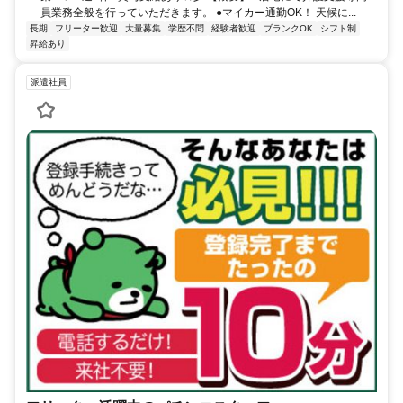
員業務全般を行っていただきます。 ●マイカー通勤OK！ 天候に...
長期
フリーター歓迎
大量募集
学歴不問
経験者歓迎
ブランクOK
シフト制
昇給あり
派遣社員