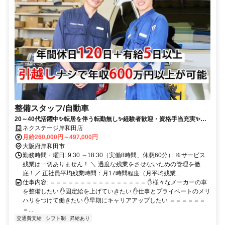
整備スタッフ/自動車
20～40代活躍中✨転居を伴う転勤無し✨経験者歓迎・資格手当充実✨固
定給で年収800万円可✨ピット内冷暖房完備✨年間休日120日+有給休暇5
ネクステージ岸和田店
日でワークライフバランスも充実❗
月給260,000円～497,000円
大阪府岸和田市
勤務時間・曜日: 9:30 ～18:30（実働8時間、休憩60分） ※サービス
残業は一切ありません！ ＼ 過度な残業をさせないための管理を徹
底！／ 正社員平均残業時間：月17時間程度（月平均残業...
仕事内容: ＝＝＝＝＝＝＝＝＝＝＝＝＝＝＝＝ ✋様々なメーカーの車
を整備したい ✋固定給を上げていきたい ✋仕事とプライベートのメリ
ハリをつけて働きたい ✋早期にキャリアアップしたい ＝＝＝＝＝＝
＝...
交通費支給
シフト制
昇給あり