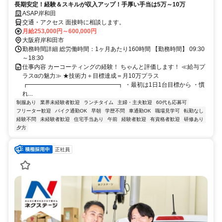
長期安定！経験＆スキルが収入アップ！手厚い手当は5万～10万
ASAP岸和田
交通・アクセス 面接時に相談します。
月給253,000円～600,000円
大阪府岸和田市
勤務時間詳細 総労働時間：1ヶ月あたり160時間 【勤務時間】 09:30
～18:30
仕事内容 カーコーティングの経験！ ちゃんと評価します！ ≪給与プ
ラスαの魅力≫ ★技術力＋目標達成＝月10万プラス
┏━━━━━━━━━━━━━━━┓ ・最初は1日1台目標から ・慣
れ...
制服あり
業界未経験者歓迎
ランチタイム
主婦・主夫歓迎
60代も応募可
フリーター歓迎
バイク通勤OK
早朝
学歴不問
車通勤OK
職場見学可
転勤なし
経験不問
未経験者歓迎
住宅手当あり
午前
経験者歓迎
有資格者歓迎
研修あり
夕方
正社員