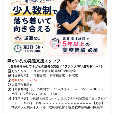
障がい児の発達支援スタッフ
＼資格を活かして子どもの成長を支援／⭐ブランクOK⭐週3日/4h～⭐シフ
ト自由⭐土日祝休みOK/家庭都合休OK⭐頑張りを評価！昇給実績年3回
あなたが宝モノ 進学&就職支援 岸和田沼町教室
【最寄り駅】 ・岸和田駅 ・東岸和田駅 ・貝塚駅
時給1,500円～2,500円
大阪府岸和田市
【勤務時間】 以下の時間で1日4h～勤務OK ・平日 15:00～18:00 ・
土曜/祝日/長期休み 10:00～16:00
【仕事内容】 ✨家庭と両立しやすい環境です✨ 発達支援スタッフをパ
ート・アルバイト募集 ＝＝＝＝＝＝＝＝＝＝＝＝＝＝＝＝ 【必須】
下記両方を満たす方 ・小中高教員/保育士/児童指導員/幼稚園教諭等
・...