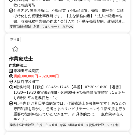
軟に相談可能
仕事内容: 弊事務所は、不動産業（不動産賃貸、売買、開発等）にほ
ぼ特化した税理士事務所です。 【主な業務内容】 * 法人の確定申告
書、各種税務申告書の作成 * 会計入力（不動産売買契約、建築関連...
変形労働時間制
急募
フルリモート
在宅OK
正社員
作業療法士
作業療法士
岸和田平成病院
月給300,000円～320,000円
大阪府岸和田市
■勤務時間 【日勤】 08:45〜17:45 【早番】 07:30〜16:30 【遅番】
10:30〜19:30 ※実働8時間・休憩60分 ■労働時間 実働時間：1日あた
り8時間 平均勤務日数：1ヶ...
■仕事内容 岸和田平成病院では、作業療法士を募集中です！ あなたの
専門知識を活かし、患者さまのリハビリテーションや生活支援を行う
重要な役割を担っていただきます。☆ 具体的には、一般病院や老人
デイサ...
業界未経験者歓迎
主婦・主夫歓迎
急募
経験者歓迎
有資格者歓迎
シフト制