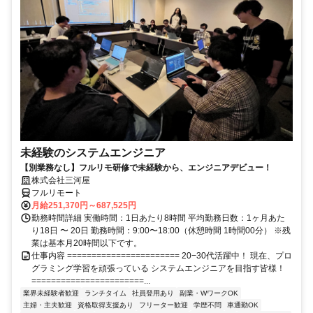
未経験のシステムエンジニア
【別業務なし】フルリモ研修で未経験から、エンジニアデビュー！
株式会社三河屋
フルリモート
月給251,370円～687,525円
勤務時間詳細 実働時間：1日あたり8時間 平均勤務日数：1ヶ月あた
り18日 〜 20日 勤務時間：9:00〜18:00（休憩時間 1時間00分） ※残
業は基本月20時間以下です。
仕事内容 ======================= 20−30代活躍中！ 現在、プロ
グラミング学習を頑張っている システムエンジニアを目指す皆様！
=======================...
業界未経験者歓迎
ランチタイム
社員登用あり
副業・WワークOK
主婦・主夫歓迎
資格取得支援あり
フリーター歓迎
学歴不問
車通勤OK