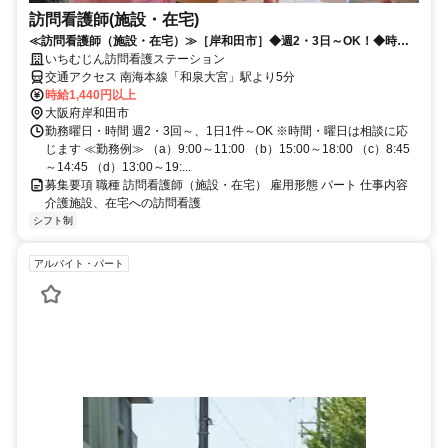
訪問看護師(施設・在宅)
≪訪問看護師（施設・在宅）≫［岸和田市］◆週2・3日～OK！◆時
間・シフトは柔軟に対応します！
いちむじん訪問看護ステーション
交通アクセス 南海本線「和泉大宮」駅より5分
時給1,440円以上
大阪府岸和田市
勤務曜日・時間 週2・3回～、1日1件～OK ※時間・曜日は相談に応
じます ≪勤務例≫ （a）9:00～11:00 （b）15:00～18:00 （c）8:45
～14:45 （d）13:00～19:...
募集要項 職種 訪問看護師（施設・在宅） 雇用形態 パート 仕事内容
介護施設、在宅への訪問看護
シフト制
アルバイト・パート