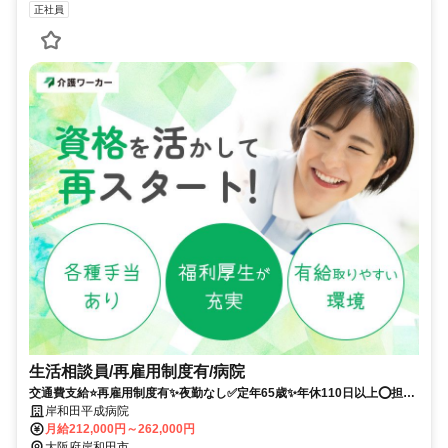
正社員
生活相談員/再雇用制度有/病院
交通費支給⭐️再雇用制度有✨夜勤なし✅️定年65歳✨年休110日以上⭕️担当
者オススメ✨経験者優遇❗️車通勤ＯＫ⭐️駅チカ
岸和田平成病院
月給212,000円～262,000円
大阪府岸和田市