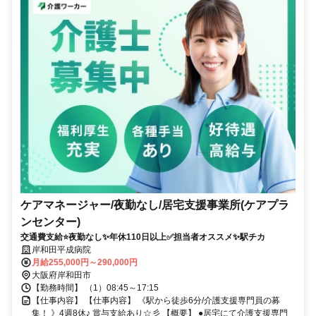
ケアマネージャー/夜勤なし/居宅支援事業所(ケアプラ
ンセンター)
交通費支給⭐️夜勤なし✨年休110日以上✅️担当者オススメ✨駅チカ
岸和田平成病院
月給255,000円～290,000円
大阪府岸和田市
【勤務時間】 （1）08:45～17:15
【仕事内容】 【仕事内容】 《駅から徒歩6分/介護支援専門員の募
集！ 》4週8休♪ 賞与支給あり☆彡 【概要】 ●居宅にて介護支援専門