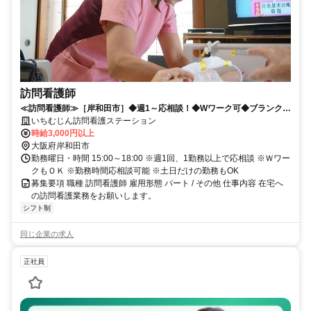
訪問看護師
≪訪問看護師≫［岸和田市］◆週1～応相談！◆Wワーク可◆ブランクの
ある方OK！◆夕方の短時間！
いちむじん訪問看護ステーション
時給3,000円以上
大阪府岸和田市
勤務曜日・時間 15:00～18:00 ※週1回、1勤務以上で応相談 ※Ｗワー
クもＯＫ ※勤務時間応相談可能 ※土日だけの勤務もOK
募集要項 職種 訪問看護師 雇用形態 パート / その他 仕事内容 在宅へ
の訪問看護業務をお願いします。
シフト制
同じ企業の求人
正社員