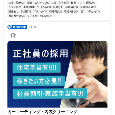
扶養内勤務OK
副業・WワークOK
主婦・主夫歓迎
長期
バイク通勤OK
シフト自由
車通勤OK
平日のみOK
転勤なし
経験者歓迎
有資格者歓迎
研修あり
制服貸与
ブランクOK
交通費支給
駅近5分以内
週2・3日からOK
家庭都合休OK
シフト制
長期休暇あり
正社員
カーコーティング・内装クリーニング