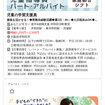
児童の学習支援員
資格を活かせる！◆実務未経験活躍◆週3日・4h～◆土日祝休みOK◆昇
給実績年3回◆補助業務のみで負担少なめ♪
あなたが宝モノ 進学&就職支援 岸和田沼町教室
【最寄り駅】 ・岸和田駅 ・東岸和田駅 ・貝塚駅
時給1,250円～2,500円
大阪府岸和田市
【勤務時間】 以下の時間で1日4h～勤務OK ・平日 15:00～18:00 ・
土曜/祝日/長期休み 10:00～16:00
【仕事内容】 ＼パート・アルバイト募集／ 放課後等デイサービスの
学習支援員 【必須】下記のいずれかに該当する方 小中高教員/保育士/
児童指導員/幼稚園教諭等 ★児童発達支援の実務経験 不問 ※詳細は...
扶養内勤務OK
副業・WワークOK
主婦・主夫歓迎
長期
バイク通勤OK
シフト自由
車通勤OK
平日のみOK
転勤なし
未経験者歓迎
経験者歓迎
有資格者歓迎
研修あり
制服貸与
ブランクOK
交通費支給
駅近5分以内
週2・3日からOK
家庭都合休OK
シフト制
アルバイト・パート