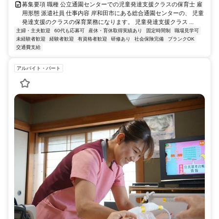
募集要項 職種 公立通園センターでの児童発達支援クラスの保育士 雇
用形態 派遣社員 仕事内容 岸和田市にある総合通園センターの、 児童
発達支援のクラスの保育業務になります。 児童発達支援クラス ...
主婦・主夫歓迎
60代も応募可
産休・育休取得実績あり
固定時間制
職場見学可
未経験者歓迎
経験者歓迎
有資格者歓迎
研修あり
社会保険完備
ブランクOK
交通費支給
アルバイト・パート