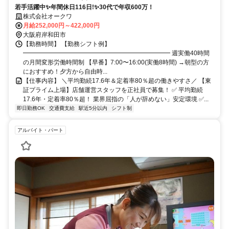
若手活躍中✨年間休日116日!✨30代で年収600万！
株式会社オークワ
月給252,000円～422,000円
大阪府岸和田市
【勤務時間】 【勤務シフト例】
━━━━━━━━━━━━━━━━━━━━━━━━ 週実働40時間
の月間変形労働時間制 【早番】7:00〜16:00(実働8時間) →朝型の方
におすすめ！夕方から自由時...
【仕事内容】 ＼平均勤続17.6年＆定着率80％超の働きやすさ／ 【東
証プライム上場】店舗運営スタッフを正社員で募集！ ✅ 平均勤続
17.6年・定着率80％超！ 業界屈指の「人が辞めない」安定環境 ✅...
即日勤務OK
交通費支給
駅近5分以内
シフト制
アルバイト・パート