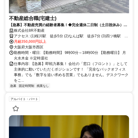
不動産総合職(宅建士)
【急募】不動産売買の経験者募集！◆完全週休二日制（土日祝休み）残
業なし◆月給35万円〜＋ボーナス年2回
株式会社8R不動産
アクセス: (1)桜川駅 徒歩5分 (2)なんば駅 徒歩7分 (3)四ツ橋駅 徒
歩7分 (4)大阪難波駅 徒歩8分 (5)西大橋駅 徒歩8分 複数路線・複数
月給350,000円以上
駅から徒歩すぐの通勤便利なオフィスです。
大阪府大阪市西区
勤務時間・曜日: 【勤務時間】 9時00分～18時00分 【勤務曜日】 月
火水木金 ※定時退社
仕事内容: 【急募】即戦力募集！ 会社の「窓口（フロント）」として
主体的に動いていただくポジションです！ 「完全なバックオフィス
事務」でも「数字を追い求める営業」でもありません。デスクワーク
をこ...
急募
固定時間制
残業なし
アルバイト・パート