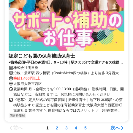
認定こども園の保育補助保育士
<資格必須>平日のみ週4日、9～13時｜駅チカ3分で交通アクセス抜群！
定員84名の都心型の園｜扶養内
株式会社明日香
沿線・最寄駅 四ツ橋駅（OsakaMetro四つ橋線）より徒歩 3分西大橋
駅（OsakaMetro長堀鶴見緑地線）より徒歩 5分本町駅（OsakaMetro
時給1,460円以上
四つ橋線）より徒歩 7分
大阪府大阪市西区
就業時間 月～金曜のうち9:00-13:00（週4勤務） 勤務時間、日数、開
始日などは、応相談 まずは、お気軽にお問い合わせください
《急募》 定員84名の認可保育園｜派遣保育士｜地下鉄 本町駅・心斎
橋駅徒歩すぐ 認定こども園の保育補助保育士 大阪府大阪市西区新町
派遣社員 業務内容 ＼ 保育補助ならではのメリット ／ 【担任業務...
固定時間制
前へ
次へ
1
2
3
4
5