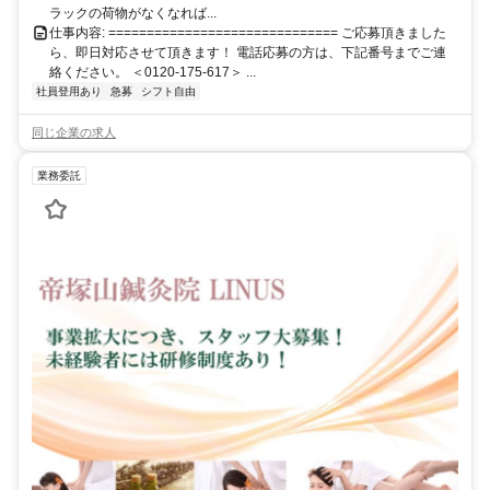
ラックの荷物がなくなれば...
仕事内容: ============================== ご応募頂きました
ら、即日対応させて頂きます！ 電話応募の方は、下記番号までご連
絡ください。 ＜0120-175-617＞ ...
社員登用あり
急募
シフト自由
同じ企業の求人
業務委託