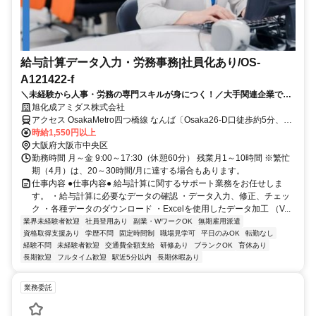
給与計算データ入力・労務事務|社員化あり/OS-
A121422-f
＼未経験から人事・労務の専門スキルが身につく！／大手関連企業で給
与計算サポートのお仕事です。データ入力やチェック業務が中心なの
旭化成アミダス株式会社
で、給与計算未経験の方も安心してスタートできます。「事務経験を活
アクセス OsakaMetro四つ橋線 なんば〔Osaka26-D口徒歩約5分、
かして専門スキルを身につけたい」「将来的に人事・労務の仕事にチャ
OsakaMetro四つ橋線 四ツ橋5番口徒歩約7分、OsakaMetro御堂筋線
時給1,550円以上
レンジしたい」そんな方におすすめ！チーム（3～4名）で進めるため、
心斎橋7番口徒歩約7分 JR難波駅より10分
大阪府大阪市中央区
分からないことも相談しやすい環境です。弊社スタッフも複数名活躍
勤務時間 月～金 9:00～17:30（休憩60分） 残業月1～10時間 ※繁忙
中！
期（4月）は、20～30時間/月に達する場合もあります。
仕事内容 ●仕事内容● 給与計算に関するサポート業務をお任せしま
す。 ・給与計算に必要なデータの確認 ・データ入力、修正、チェッ
ク ・各種データのダウンロード ・Excelを使用したデータ加工 （V...
業界未経験者歓迎
社員登用あり
副業・WワークOK
無期雇用派遣
資格取得支援あり
学歴不問
固定時間制
職場見学可
平日のみOK
転勤なし
経験不問
未経験者歓迎
交通費全額支給
研修あり
ブランクOK
育休あり
長期歓迎
フルタイム歓迎
駅近5分以内
長期休暇あり
業務委託