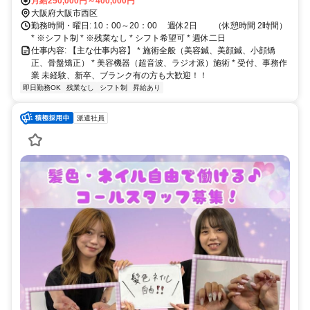
月給250,000円～400,000円
大阪府大阪市西区
勤務時間・曜日: 10：00～20：00 週休2日 （休憩時間 2時間）
* ※シフト制 * ※残業なし * シフト希望可 * 週休二日
仕事内容: 【主な仕事内容】 * 施術全般（美容鍼、美顔鍼、小顔矯
正、骨盤矯正） * 美容機器（超音波、ラジオ派）施術 * 受付、事務作
業 未経験、新卒、ブランク有の方も大歓迎！！
即日勤務OK
残業なし
シフト制
昇給あり
派遣社員