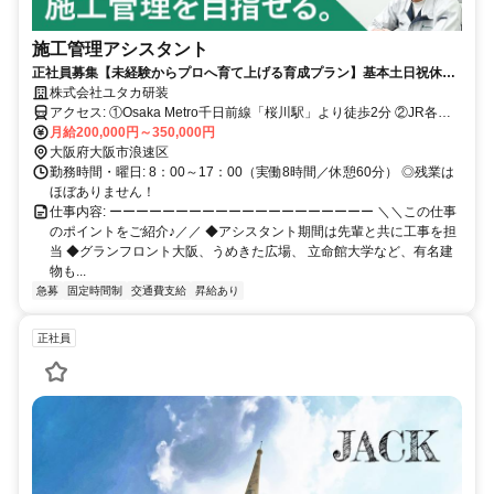
施工管理アシスタント
正社員募集【未経験からプロへ育て上げる育成プラン】基本土日祝休み
／残業ほぼナシで効率よく業務／昇給・賞与21期連続支給
株式会社ユタカ研装
アクセス: ①Osaka Metro千日前線「桜川駅」より徒歩2分 ②JR各線
「難波駅」より徒歩7分 ③Osaka Metro各線「なんば駅」より徒歩8分
月給200,000円～350,000円
④阪神なんば線「桜川駅」より徒歩10分
大阪府大阪市浪速区
勤務時間・曜日: 8：00～17：00（実働8時間／休憩60分） ◎残業は
ほぼありません！
仕事内容: ーーーーーーーーーーーーーーーーーーーー ＼＼この仕事
のポイントをご紹介♪／／ ◆アシスタント期間は先輩と共に工事を担
当 ◆グランフロント大阪、うめきた広場、 立命館大学など、有名建
物も...
急募
固定時間制
交通費支給
昇給あり
正社員