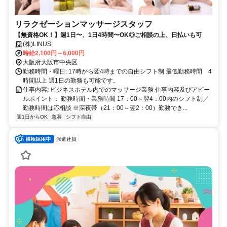
リラクゼーションマッサージスタッフ
【無資格OK！】週1日〜、1日4時間〜OK◎ご相談の上、日払いも可
(株)LINUS
時給2,100円～6,000円
大阪府大阪市中央区
勤務時間・曜日: 17時から翌4時までの自由シフト制 最低勤務時間 4
時間以上 週1日の勤務も可能です。
仕事内容: ビジネスホテル内でのマッサージ業務 仕事内容及びアピー
ルポイント： 勤務時間・業務時間 17：00～翌4：00内のシフト制／
勤務時間は応相談 ※深夜帯（21：00～翌2：00）勤務でき...
週1日からOK
急募
シフト自由
派遣社員