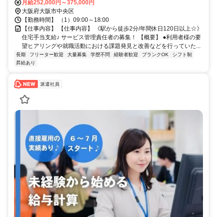
月給252,000円～375,000円
大阪府大阪市中央区
【勤務時間】 （1）09:00～18:00
【仕事内容】 【仕事内容】 《駅から徒歩2分/年間休日120日以上☆》
住宅手当支給♪ サービス管理責任者の募集！ 【概要】 ●利用者様の要
望ヒアリングや就職活動における課題発見と改善などを行っていた...
長期
フリーター歓迎
大量募集
学歴不問
経験者歓迎
ブランクOK
シフト制
昇給あり
派遣社員