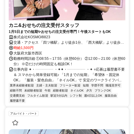
カニ&おせちの注文受付スタッフ
1月5日までの短期✨おせちの注文受付専門！午後スタートもOK
株式会社KOSMO/8823
交通・アクセス 「四ツ橋駅」より徒歩1分、「西大橋駅」より徒歩3
分、「心斎橋駅」より徒歩5分
時給1,500円
大阪府大阪市西区
勤務時間詳細 ①08:55～17:55（休憩60分） ②12:00～21:00（休憩60
分） ※②だけの時間固定も相談OK！
仕事内容 ✦・┈┈┈┈┈ ・✦✦・┈┈┈┈┈ ・✦ ⭐応募は履歴書不要
＆ スマホから簡単登録可能♪ 「1月までの短期」「希望休・固定休
OK」 「服装・髪色自由」「ネイルOK」で 安定のワークライフバ...
業界未経験者歓迎
主婦・主夫歓迎
フリーター歓迎
短期
学歴不問
職場見学可
経験不問
未経験者歓迎
午前
経験者歓迎
ネイルOK
夕方
ブランクOK
交通費支給
フルタイム歓迎
駅近5分以内
シフト制
週4日以上OK
服装自由
履歴書不要
アルバイト・パート