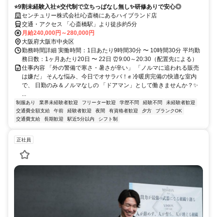
⭐9割未経験入社⭐交代制で立ちっぱなし無し✨研修ありで安心◎
センチュリー株式会社/心斎橋にあるハイブランド店
交通・アクセス 「心斎橋駅」より徒歩約5分
月給240,000円～280,000円
大阪府大阪市中央区
勤務時間詳細 実働時間：1日あたり9時間30分 〜 10時間30分 平均勤
務日数：1ヶ月あたり20日 〜 22日 ⏰9:00～20:30（配置先による）
仕事内容 「外の警備で寒さ・暑さが辛い」 「ノルマに追われる販売
は嫌だ」 そんな悩み、今日でオサラバ！✊ 冷暖房完備の快適な室内
で、 日勤のみ＆ノルマなしの 「ドアマン」として働きませんか？✨
...
制服あり
業界未経験者歓迎
フリーター歓迎
学歴不問
経験不問
未経験者歓迎
交通費全額支給
午前
経験者歓迎
夜間
有資格者歓迎
夕方
ブランクOK
交通費支給
長期歓迎
駅近5分以内
シフト制
正社員