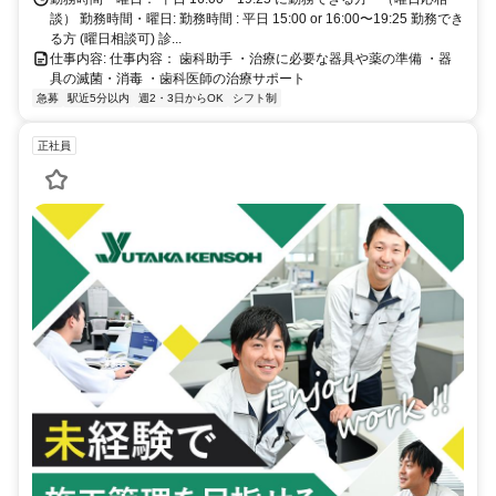
談） 勤務時間・曜日: 勤務時間 : 平日 15:00 or 16:00〜19:25 勤務でき
る方 (曜日相談可) ​診...
仕事内容: 仕事内容： 歯科助手 ・治療に必要な器具や薬の準備 ・器
具の滅菌・消毒 ・歯科医師の治療サポート
急募
駅近5分以内
週2・3日からOK
シフト制
正社員