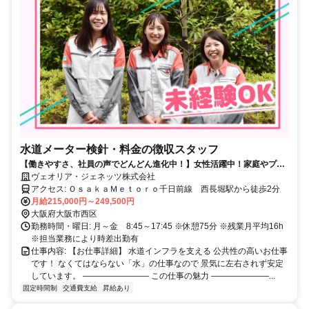
水道メーター検針・料金の徴収スタッフ
【働きやすさ、社員の声でどんどん進化中！】女性活躍中！家庭やプラ
イベートと両立可能／未経験OK／様々な制度が充実！土日祝休み
ヴェオリア・ジェネッツ株式会社
アクセス: ＯｓａｋａＭｅｔｏｒｏ千日前線 西長堀駅から徒歩2分
月給215,000円～249,500円
大阪府大阪市西区
勤務時間・曜日: 月～金 8:45～17:45 ※休憩75分 ※残業月平均16h
※担当業務により時差出勤有
仕事内容: 【お仕事詳細】 水道インフラを支える 公共性の高いお仕事
です！ なくてはならない「水」の仕事なので 景気に左右されず安定
しています。 ―――――――― この仕事の魅力 ―――――――...
固定時間制
交通費支給
昇給あり