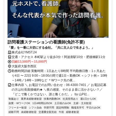
訪問看護ステーションの看護師(免許不要)
「愛」を一番に大切にする会社。「共に主人公で生きよう。」
株式会社YMST.24
交通・アクセス 本町駅より徒歩3分！阿波座駅10分・肥後橋駅11分
日給13,500円～15,000円
大阪府大阪市西区
勤務時間詳細 実働時間：1日あたり8時間 平均勤務日数：1ヶ月あた
り4日 〜 22日 9:00～18:00の間で週1日～勤務OK ＜シフト例＞ 10時
～14時／14時～18時など ＊Wワーク先の夜...
仕事内容 ＼ お電話でのお問い合わせ：06-4300-7401 ／ お電話応募
の方は社長面接確約★ ＼夜の感覚、そのまま昼に活かさない？／
『どこで働くかではない、誰と働くかだ。』 by 山P社...
制服あり
業界未経験者歓迎
扶養内勤務OK
社員登用あり
週1日からOK
副業・WワークOK
1日4時間以内OK
土日祝のみOK
主婦・主夫歓迎
フリーター歓迎
シフト自由
学歴不問
固定時間制
職場見学可
平日のみOK
経験不問
未経験者歓迎
交通費全額支給
午前
経験者歓迎