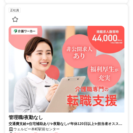
正社員
管理職/夜勤なし
交通費支給⭐️住宅補助あり✨夜勤なし✅️年休120日以上✨担当者オススメ
⭕️研修支援有✨週休2日❗️駅チカ
ウェルビー本町駅前センター