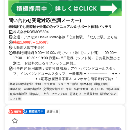
問い合わせ受電対応(空調メーカー)
未経験でも高時給✨受電のみ✨マニュアル＆サポート体制バッチリ
株式会社KOSMO/8894
交通・アクセス Osaka Metro各線「心斎橋駅」「なんば駅」より徒歩
5分
時給1,600円～1,650円
大阪府大阪市中央区
勤務時間詳細 9:00〜19:00の間でシフト制 【シフト例】 ・09:00〜
17:30 ・10:30〜19:00 ⏰週4～5日勤務（シフト制） ⏰お昼休憩とは
別に、 お給料の出るリフレッシュ休憩...
仕事内容 雇用形態：契約社員 職種：アウトバウンドコールスタッ
フ、インバウンドコールスタッフ、一般事務 ✦・┈┈┈┈┈ ・✦✦・
┈┈┈┈┈ ・✦ ⭐応募は履歴書不要＆ スマホから簡単登録可能♪ 「...
業界未経験者歓迎
主婦・主夫歓迎
フリーター歓迎
学歴不問
職場見学可
経験不問
未経験者歓迎
交通費全額支給
午前
経験者歓迎
ネイルOK
週払いOK
有資格者歓迎
研修あり
夕方
ブランクOK
育休あり
交通費支給
駅近5分以内
シフト制
派遣社員