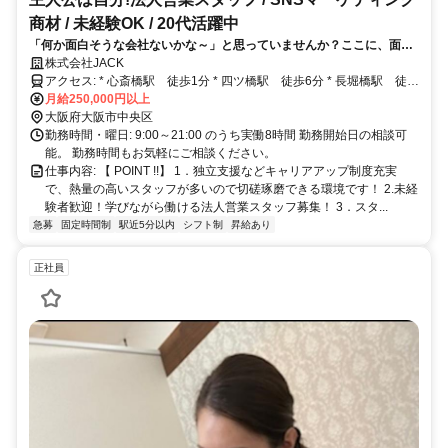
商材 / 未経験OK / 20代活躍中
「何か面白そうな会社ないかな～」と思っていませんか？ここに、面白
い会社あります！
株式会社JACK
アクセス: * 心斎橋駅 徒歩1分 * 四ツ橋駅 徒歩6分 * 長堀橋駅 徒歩
10分 * 西大橋駅 徒歩10分 * 大阪難波駅 徒歩10分
月給250,000円以上
大阪府大阪市中央区
勤務時間・曜日: 9:00～21:00 のうち実働8時間 勤務開始日の相談可
能。 勤務時間もお気軽にご相談ください。
仕事内容: 【 POINT !!】 1．独立支援などキャリアアップ制度充実
で、熱量の高いスタッフが多いので切磋琢磨できる環境です！ 2.未経
験者歓迎！学びながら働ける法人営業スタッフ募集！ 3．スタ...
急募
固定時間制
駅近5分以内
シフト制
昇給あり
正社員