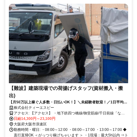
【難波】建築現場での荷揚げスタッフ(資材搬入・搬
出)
【月50万以上稼ぐ人多数・日払いOK！】＼未経験者歓迎！／1日平均
1.4万★希望日だけ◎長期高収入可！
株式会社ティーエスピー
アクセス: 【アクセス】 ・地下鉄四つ橋線/御堂筋線/千日前線「なん
ば駅」32番出口から直ぐ ・JR/南海「難波駅」 ◆自転車、バイク通勤
日給14,300円～23,100円
OK（駐輪スペース有）
大阪府大阪市浪速区
勤務時間・曜日: ・08:00～12:00 ・08:00～17:00 ・13:00～17:00 ◆
直行直帰OK ＜がっつり稼げちゃいます ＞ ・1現場：最大5h以内 ⇒ト