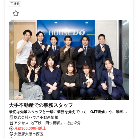
正社員
大手不動産での事務スタッフ
最初は先輩スタッフと一緒に業務を覚えていく「OJT研修」や、動画マ
ニュアルも完備。PC入力に自信がない方も、簡単な操作からスタートで
株式会社ハウス不動産情報
きるのでご安心ください。
アクセス: 地下鉄「四ツ橋駅」～徒歩2分
月給300,000円以上
大阪府大阪市西区