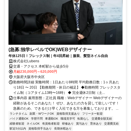
(急募:独学レベルでOK)WEBデザイナー
年休125日！フレックス制｜年4回昇給｜服装、髪型ネイル自由
株式会社Lubens
交通・アクセス 本町駅から徒歩5分
月給230,000円～620,000円
大阪府大阪市中央区
勤務時間詳細 実働時間：1日あたり8時間 平均勤務日数：1ヶ月あた
り18日 〜 20日 【勤務期間・休日の補足】 ◆勤務時間 フレックスタ
イム制（コアタイム13時〜16時） ◆ 完全週休2日制（土...
仕事内容 雇用形態：正社員 職種：Webデザイナー Webデザイナーの
経験があるそこのあなた！ ぜひ、あなたの力を貸して欲しいです！
急募のため、できるだけ早く入社できる方を募集しております。 ...
ランチタイム
副業・WワークOK
資格取得支援あり
フリーター歓迎
バイク通勤OK
学歴不問
車通勤OK
職場見学可
転勤なし
交通費全額支給
経験者歓迎
ネイルOK
有資格者歓迎
研修あり
賞与あり
育休あり
交通費支給
駅近5分以内
資格取得手当あり
長期休暇あり