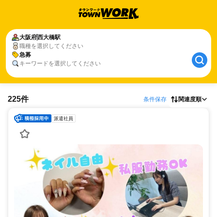
大阪府
西大橋駅
職種を選択してください
急募
キーワードを選択してください
225件
条件保存
関連度順
派遣社員