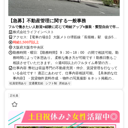
【急募】不動産管理に関する一般事務
フルで働きたい人歓迎⭐経験に応じて時給アップ⭐服装・髪型自由で市内
アクセス抜群！通勤手当あり、通勤方法も相談できます。事務未経験で
株式会社ライフインベスト
もやる気があれば一度ご連絡ください⭐
アクセス: 【電車の場合】 大阪メトロ堺筋線「長堀橋」駅 徒歩5分
大阪メトロ御堂筋線「心斎橋」駅 徒歩10分
時給1,500円以上
大阪府大阪市中央区
勤務時間・曜日: 【勤務時間】 9：30～18：00 の間で相談可能。勤
務時間によって休憩あり。 柔軟な働き方が可能です！勤務日数もご
相談させていただきます。 ☆週4回以上のフルタイム希望の方...
仕事内容: 弊社は収益専門の不動産売買・仲介、賃貸管理を行なって
いる会社です！ 適正にあわせて、仕事内容相談可能。 【具体的な仕
事内容】 ・賃貸物件資料作成 ・物件の写真撮影 ＆ネット掲載の...
社員登用あり
交通費支給
シフト制
昇給あり
正社員