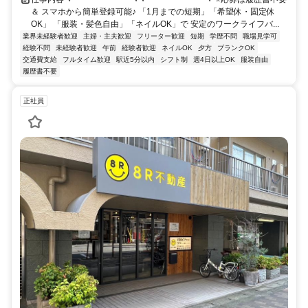
＆ スマホから簡単登録可能♪ 「1月までの短期」「希望休・固定休
OK」 「服装・髪色自由」「ネイルOK」で 安定のワークライフバ...
業界未経験者歓迎
主婦・主夫歓迎
フリーター歓迎
短期
学歴不問
職場見学可
経験不問
未経験者歓迎
午前
経験者歓迎
ネイルOK
夕方
ブランクOK
交通費支給
フルタイム歓迎
駅近5分以内
シフト制
週4日以上OK
服装自由
履歴書不要
正社員