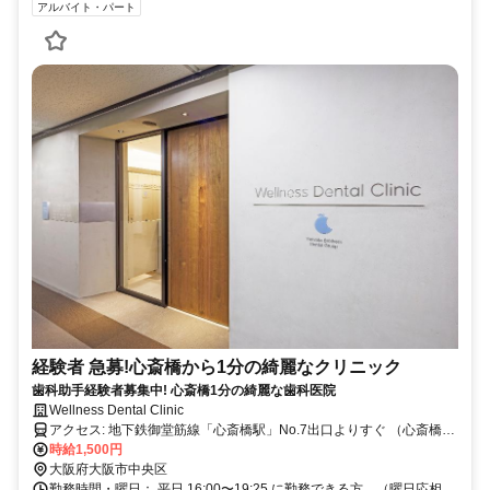
アルバイト・パート
経験者 急募!心斎橋から1分の綺麗なクリニック
歯科助手経験者募集中! 心斎橋1分の綺麗な歯科医院
Wellness Dental Clinic
アクセス: 地下鉄御堂筋線「心斎橋駅」No.7出口よりすぐ （心斎橋大
丸店向かい・OPA隣・アクタス上）
時給1,500円
大阪府大阪市中央区
勤務時間・曜日： 平日 16:00〜19:25 に勤務できる方 （曜日応相