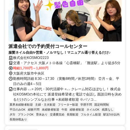
派遣会社での予約受付コールセンター
服髪ネイル自由✨営業・ノルマなし！マニュアル通り答えるだけ♪
株式会社KOSMO/2223
交通・アクセス 大阪メトロ各線「心斎橋駅」「難波駅」より徒歩5分
時給1,700円～1,800円
大阪府大阪市中央区
勤務時間詳細 8:30～17:30 （実働8時間／休憩1時間） ⏰月～金、平
日のみの週4～5日
仕事内容 ⸜⸜⭐ 20代・30代活躍中 ⭐⸝⸝ クレーム対応ほぼなし！ 株式会
社KOSMOの本社にて 派遣登録希望者と電話で会話し 面談日時を決め
るだけのシンプルなお仕事 ⭐未経験者歓迎 ※パソコ...
業界未経験者歓迎
主婦・主夫歓迎
フリーター歓迎
学歴不問
固定時間制
平日のみOK
経験不問
未経験者歓迎
午前
経験者歓迎
ネイルOK
残業なし
夕方
ブランクOK
育休あり
交通費支給
長期歓迎
フルタイム歓迎
駅近5分以内
長期休暇あり