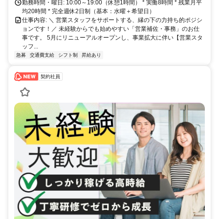
勤務時間・曜日: 10:00～19:00（休憩1時間） * 実働8時間 * 残業月平
均20時間 * 完全週休2日制（基本：水曜＋希望日）
仕事内容: ＼ 営業スタッフをサポートする、縁の下の力持ち的ポジシ
ョンです！／ 未経験からでも始めやすい「営業補佐・事務」のお仕
事です。 5月にリニューアルオープンし、事業拡大に伴い【営業スタ
ッフ...
急募
交通費支給
シフト制
昇給あり
契約社員