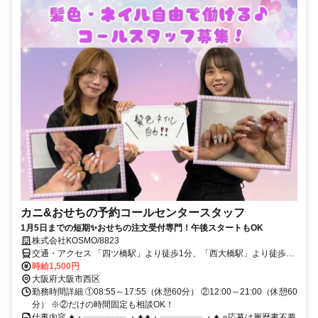
カニ&おせちの予約コールセンタースタッフ
1月5日までの短期✨おせちの注文受付専門！午後スタートもOK
株式会社KOSMO/8823
交通・アクセス 「四ツ橋駅」より徒歩1分、「西大橋駅」より徒歩3
分、「心斎橋駅」より徒歩5分
時給1,500円
大阪府大阪市西区
勤務時間詳細 ①08:55～17:55（休憩60分） ②12:00～21:00（休憩60
分） ※②だけの時間固定も相談OK！
仕事内容 ✦・┈┈┈┈┈ ・✦✦・┈┈┈┈┈ ・✦ ⭐応募は履歴書不要