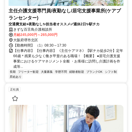
主任介護支援専門員/夜勤なし/居宅支援事業所(ケアプ
ランセンター)
交通費支給⭐️夜勤なし✨担当者オススメ✅️週休2日✨駅チカ
きずな百舌鳥介護相談所
月給245,000円～265,000円
大阪府堺市北区
【勤務時間】 （1）08:30～17:30
【仕事内容】 【仕事内容】 《主任ケアマネ》【駅チカ徒歩2分】定年
66歳＊残業も少なく働き甲斐のある職場！ 【概要】 ●居宅介護支援
事業におけるケアマネジメント全般 ・お客様に訪問し介護計画を作
成等...
長期
フリーター歓迎
大量募集
学歴不問
経験者歓迎
ブランクOK
シフト制
昇給あり
正社員