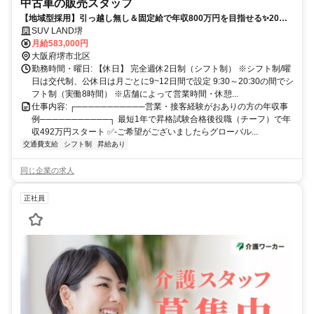
中古車の販売スタッフ
【地域型採用】引っ越し無し＆固定給で年収800万円を目指せる✨20～
30代活躍中✨賞与年4回❗✨年間休日120日+有給休暇5日✨
SUV LAND堺
月給583,000円
大阪府堺市北区
勤務時間・曜日: 【休日】 完全週休2日制（シフト制） ※シフト制/曜
日は交代制、公休日は月ごとに9~12日間で設定 9:30～20:30の間でシ
フト制（実働8時間） ※店舗によって営業時間・休憩...
仕事内容: ┌───────────営業・接客経験がおありの方の年収事
例───────────┐ 最短1年で昇格試験合格後役職（チーフ）で年
収492万円スタート ✅-ご希望がございましたらグローバル...
交通費支給
シフト制
昇給あり
同じ企業の求人
正社員