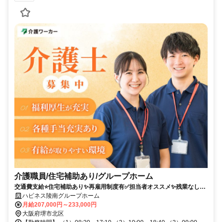
介護職員/住宅補助あり/グループホーム
交通費支給⭐️住宅補助あり✨再雇用制度有✅️担当者オススメ✨残業なし⭕️
研修支援有✨経験者優遇❗️車通勤ＯＫ
ハピネス陵南グループホーム
月給207,000円～233,000円
大阪府堺市北区