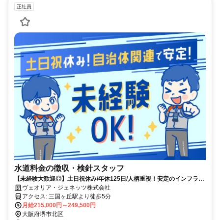
正社員
水道料金の徴収・検針スタッフ
【未経験大歓迎◎】土日祝休み/年休125日/人柄重視！安定のインフラ事
業で新職種にチャレンジ！
ヴェオリア・ジェネッツ株式会社
アクセス: 三国ヶ丘駅より徒歩5分
月給215,000円～249,500円
大阪府堺市北区