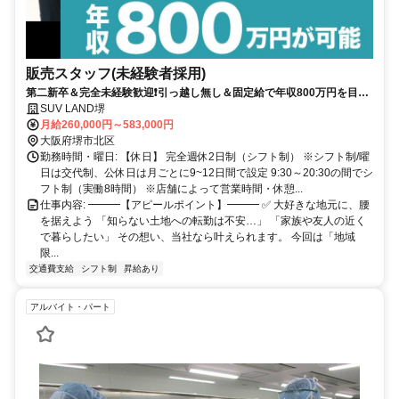
販売スタッフ(未経験者採用)
第二新卒＆完全未経験歓迎❗引っ越し無し＆固定給で年収800万円を目指
せる✨20～30代活躍中✨賞与年4回✨年間休日120日+有給休暇5日✨
SUV LAND堺
月給260,000円～583,000円
大阪府堺市北区
勤務時間・曜日: 【休日】 完全週休2日制（シフト制） ※シフト制/曜
日は交代制、公休日は月ごとに9~12日間で設定 9:30～20:30の間でシ
フト制（実働8時間） ※店舗によって営業時間・休憩...
仕事内容: ━━━【アピールポイント】━━━ ✅ 大好きな地元に、腰
を据えよう 「知らない土地への転勤は不安…」 「家族や友人の近く
で暮らしたい」 その想い、当社なら叶えられます。 今回は「地域
限...
交通費支給
シフト制
昇給あり
アルバイト・パート