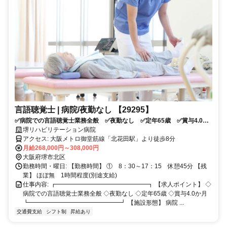
言語聴覚士 | 病院/夜勤なし 【29295】
✅病院での言語聴覚士業務全般 ✅夜勤なし ✅定年65歳 ✅賞与4.0か
月
堺リハビリテーション病院
アクセス: 大阪メトロ御堂筋線「北花田駅」より徒歩8分
月給268,000円～308,000円
大阪府堺市北区
勤務時間・曜日: 【勤務時間】 ① 8：30～17：15 休憩45分 【残
業】 ほぼ無 1時間程度(別途支給)
仕事内容: ┏━━━━━━━━━━━━━━━┓ 【求人ポイント】 ◇
病院での言語聴覚士業務全般 ◇夜勤なし ◇定年65歳 ◇賞与4.0か月
┗━━━━━━━━━━━━━━━┛ 【施設形態】 病院 ...
交通費支給
シフト制
昇給あり