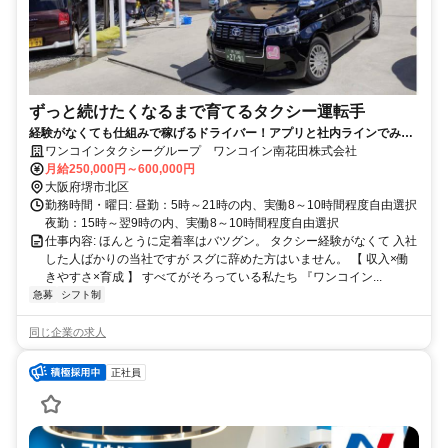
ずっと続けたくなるまで育てるタクシー運転手
経験がなくても仕組みで稼げるドライバー！アプリと社内ラインでみん
なが手厚くサポート
ワンコインタクシーグループ ワンコイン南花田株式会社
月給250,000円～600,000円
大阪府堺市北区
勤務時間・曜日: 昼勤：5時～21時の内、実働8～10時間程度自由選択
夜勤：15時～翌9時の内、実働8～10時間程度自由選択
仕事内容: ほんとうに定着率はバツグン。 タクシー経験がなくて 入社
した人ばかりの当社ですが スグに辞めた方はいません。 【 収入×働
きやすさ×育成 】 すべてがそろっている私たち 『ワンコイン...
急募
シフト制
同じ企業の求人
正社員