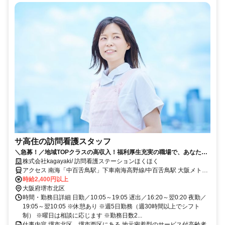
サ高住の訪問看護スタッフ
＼急募！／地域TOPクラスの高収入！福利厚生充実の職場で、あなたの
スキルを正当評価！
株式会社kagayaki/ 訪問看護ステーションほくほく
アクセス 南海「中百舌鳥駅」下車南海高野線/中百舌鳥駅 大阪メトロ
御堂筋線/なかもず駅 JR阪和線/百舌鳥駅
時給2,400円以上
大阪府堺市北区
時間・勤務日詳細 日勤／10:05～19:05 遅出／16:20～翌0:20 夜勤／
19:05～翌10:05 ※休憩あり ※週5日勤務（週30時間以上でシフト
制） ※曜日は相談に応じます ※勤務日数2...
仕事内容 堺市北区、堺市西区にある 地元密着型のサービス付高齢者