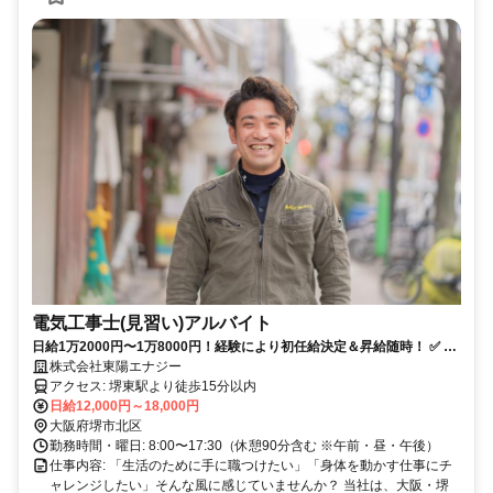
電気工事士(見習い)アルバイト
日給1万2000円〜1万8000円！経験により初任給決定＆昇給随時！ ✅️ 学
歴不問！中卒・高卒可 ✅️ 未経験から電気工事士のプロに ✅️ 代表が丁寧
株式会社東陽エナジー
に指導！
アクセス: 堺東駅より徒歩15分以内
日給12,000円～18,000円
大阪府堺市北区
勤務時間・曜日: 8:00〜17:30（休憩90分含む ※午前・昼・午後）
仕事内容: 「生活のために手に職つけたい」「身体を動かす仕事にチ
ャレンジしたい」そんな風に感じていませんか？ 当社は、大阪・堺