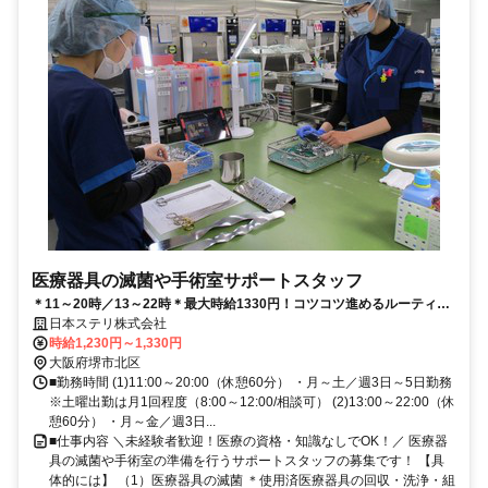
医療器具の滅菌や手術室サポートスタッフ
＊11～20時／13～22時＊最大時給1330円！コツコツ進めるルーティン
業務で医療現場をサポート！
日本ステリ株式会社
時給1,230円～1,330円
大阪府堺市北区
■勤務時間 (1)11:00～20:00（休憩60分） ・月～土／週3日～5日勤務
※土曜出勤は月1回程度（8:00～12:00/相談可） (2)13:00～22:00（休
憩60分） ・月～金／週3日...
■仕事内容 ＼未経験者歓迎！医療の資格・知識なしでOK！／ 医療器
具の滅菌や手術室の準備を行うサポートスタッフの募集です！ 【具
体的には】 （1）医療器具の滅菌 ＊使用済医療器具の回収・洗浄・組