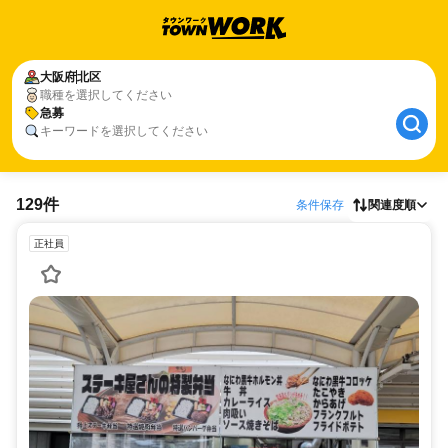
大阪府
北区
職種を選択してください
急募
キーワードを選択してください
129件
条件保存
関連度順
正社員