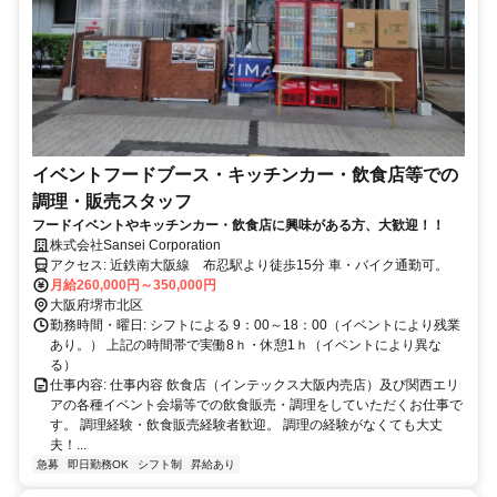
イベントフードブース・キッチンカー・飲食店等での
調理・販売スタッフ
フードイベントやキッチンカー・飲食店に興味がある方、大歓迎！！
株式会社Sansei Corporation
アクセス: 近鉄南大阪線 布忍駅より徒歩15分 車・バイク通勤可。
月給260,000円～350,000円
大阪府堺市北区
勤務時間・曜日: シフトによる 9：00～18：00（イベントにより残業
あり。） 上記の時間帯で実働8ｈ・休憩1ｈ（イベントにより異な
る）
仕事内容: 仕事内容 飲食店（インテックス大阪内売店）及び関西エリ
アの各種イベント会場等での飲食販売・調理をしていただくお仕事で
す。 調理経験・飲食販売経験者歓迎。 調理の経験がなくても大丈
夫！...
急募
即日勤務OK
シフト制
昇給あり