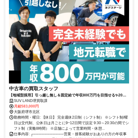
中古車の買取スタッフ
【地域型採用】引っ越し無し＆固定給で年収800万円を目指せる✨20～
30代活躍中✨賞与年4回❗✨年間休日120日+有給休暇5日✨
SUV LAND堺買取課
月給583,000円
大阪府堺市北区
勤務時間・曜日: 【休日】 完全週休2日制（シフト制） ※シフト制/曜
日は交代制、公休日は月ごとに9~12日間で設定 9:30～20:30の間でシ
フト制（実働8時間） ※店舗によって営業時間・休憩...
仕事内容: ┌───────────営業・接客経験がおありの方の年収事