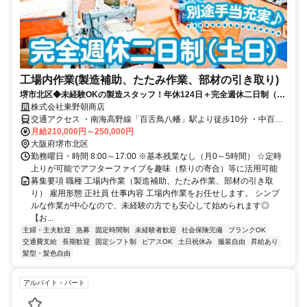
工場内作業(製造補助、たたみ作業、部材の引き取り)
堺市北区◆未経験OKの製造スタッフ！年休124日＋完全週休二日制（土
日）◎昇給、賞与年2回あり♪
株式会社東野朝商店
交通アクセス ・南海高野線「百舌鳥八幡」駅より徒歩10分 ・中百舌
鳥（なかもず）」駅より徒歩12分 （南海高野線・大阪メトロ御堂筋
月給210,000円～250,000円
線・泉北高速鉄道）
大阪府堺市北区
勤務曜日・時間 8:00～17:00 ※基本残業なし（月0～5時間） ☆定時
上りが可能でアフターファイブを趣味（祭りの寄合）等に活用可能
募集要項 職種 工場内作業（製造補助、たたみ作業、部材の引き取
り） 雇用形態 正社員 仕事内容 工場内作業をお任せします。 シンプ
ルな作業が中心なので、未経験の方でも安心して始められます◎
【お...
主婦・主夫歓迎
急募
固定時間制
未経験者歓迎
社会保険完備
ブランクOK
交通費支給
長期歓迎
固定シフト制
ピアスOK
土日祝休み
服装自由
昇給あり
髪型・髪色自由
アルバイト・パート