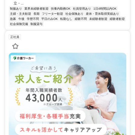
立・...
制服あり
業界未経験者歓迎
扶養内勤務OK
社員登用あり
1日4時間以内OK
主婦・主夫歓迎
長期
フリーター歓迎
社会保険あり
産休・育休取得実績あり
急募
午後
学歴不問
平日のみOK
転勤なし
経験不問
未経験者歓迎
経験者歓迎
社会保険完備
制服貸与
正社員