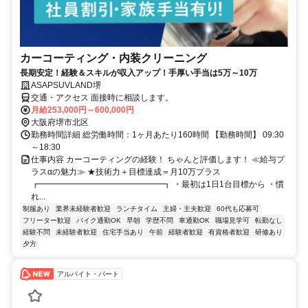
カーコーティング・内装クリーニング
長期安定！経験＆スキルが収入アップ！手厚い手当は5万～10万
ASAPSUVLAND堺
交通・アクセス 面接時に相談します。
月給253,000円～600,000円
大阪府堺市北区
勤務時間詳細 総労働時間：1ヶ月あたり160時間 【勤務時間】 09:30
～18:30
仕事内容 カーコーティングの経験！ ちゃんと評価します！ ≪給与プ
ラスαの魅力≫ ★技術力＋目標達成＝月10万プラス
┏━━━━━━━━━━━━━━━┓ ・最初は1日1台目標から ・慣
れ...
制服あり
業界未経験者歓迎
ランチタイム
主婦・主夫歓迎
60代も応募可
フリーター歓迎
バイク通勤OK
早朝
学歴不問
車通勤OK
職場見学可
転勤なし
経験不問
未経験者歓迎
住宅手当あり
午前
経験者歓迎
有資格者歓迎
研修あり
夕方
アルバイト・パート