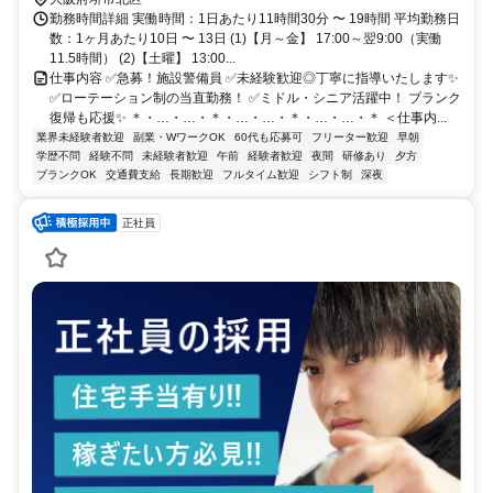
勤務時間詳細 実働時間：1日あたり11時間30分 〜 19時間 平均勤務日
数：1ヶ月あたり10日 〜 13日 (1)【月～金】 17:00～翌9:00（実働
11.5時間） (2)【土曜】 13:00...
仕事内容 ✅急募！施設警備員 ✅未経験歓迎◎丁寧に指導いたします✨
✅ローテーション制の当直勤務！ ✅ミドル・シニア活躍中！ ブランク
復帰も応援✨ ＊・…・…・＊・…・…・＊・…・…・＊ ＜仕事内...
業界未経験者歓迎
副業・WワークOK
60代も応募可
フリーター歓迎
早朝
学歴不問
経験不問
未経験者歓迎
午前
経験者歓迎
夜間
研修あり
夕方
ブランクOK
交通費支給
長期歓迎
フルタイム歓迎
シフト制
深夜
正社員