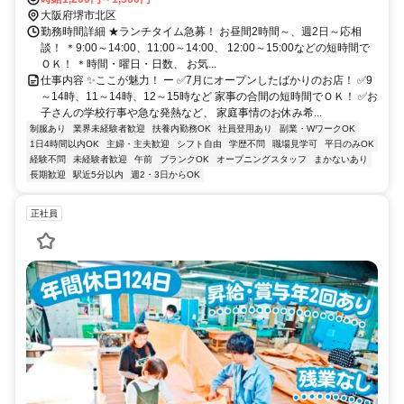
大阪府堺市北区
勤務時間詳細 ★ランチタイム急募！ お昼間2時間～、週2日～応相
談！ ＊9:00～14:00、11:00～14:00、 12:00～15:00などの短時間で
ＯＫ！ ＊時間・曜日・日数、 お気...
仕事内容 ✨ここが魅力！ ー ✅7月にオープンしたばかりのお店！ ✅9
～14時、11～14時、12～15時など 家事の合間の短時間でＯＫ！ ✅お
子さんの学校行事や急な発熱など、 家庭事情のお休み希...
制服あり
業界未経験者歓迎
扶養内勤務OK
社員登用あり
副業・WワークOK
1日4時間以内OK
主婦・主夫歓迎
シフト自由
学歴不問
職場見学可
平日のみOK
経験不問
未経験者歓迎
午前
ブランクOK
オープニングスタッフ
まかないあり
長期歓迎
駅近5分以内
週2・3日からOK
正社員