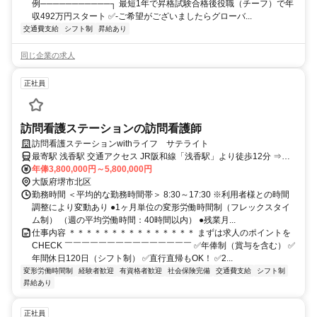
例───────────┐ 最短1年で昇格試験合格後役職（チーフ）で年
収492万円スタート ✅-ご希望がございましたらグローバ...
交通費支給
シフト制
昇給あり
同じ企業の求人
正社員
訪問看護ステーションの訪問看護師
訪問看護ステーションwithライフ サテライト
最寄駅 浅香駅 交通アクセス JR阪和線「浅香駅」より徒歩12分 ⇒マ
イカー通勤も応相談！
年俸3,800,000円～5,800,000円
大阪府堺市北区
勤務時間 ＜平均的な勤務時間帯＞ 8:30～17:30 ※利用者様との時間
調整により変動あり ●1ヶ月単位の変形労働時間制（フレックスタイ
ム制） （週の平均労働時間：40時間以内） ●残業月...
仕事内容 ＊＊＊＊＊＊＊＊＊＊＊＊＊＊＊ まずは求人のポイントを
CHECK ￣￣￣￣￣￣￣￣￣￣￣￣￣￣￣ ✅年俸制（賞与を含む） ✅
年間休日120日（シフト制） ✅直行直帰もOK！ ✅2...
変形労働時間制
経験者歓迎
有資格者歓迎
社会保険完備
交通費支給
シフト制
昇給あり
正社員