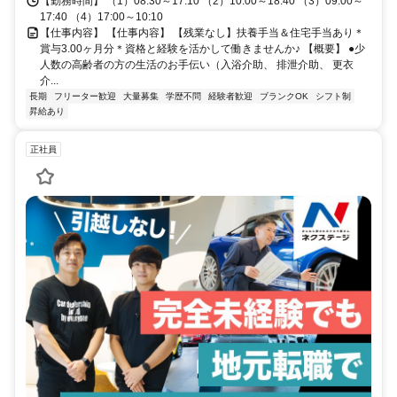
【勤務時間】 （1）08:30～17:10 （2）10:00～18:40 （3）09:00～
17:40 （4）17:00～10:10
【仕事内容】 【仕事内容】 【残業なし】扶養手当＆住宅手当あり＊
賞与3.00ヶ月分＊資格と経験を活かして働きませんか♪ 【概要】 ●少
人数の高齢者の方の生活のお手伝い（入浴介助、 排泄介助、 更衣
介...
長期
フリーター歓迎
大量募集
学歴不問
経験者歓迎
ブランクOK
シフト制
昇給あり
正社員