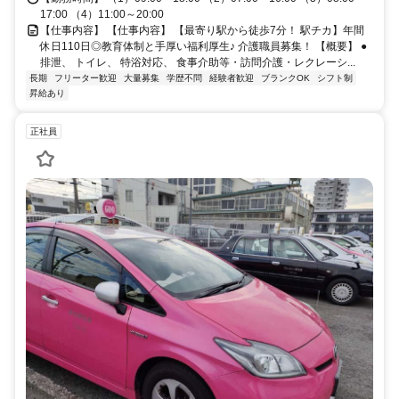
17:00 （4）11:00～20:00
【仕事内容】 【仕事内容】 【最寄り駅から徒歩7分！ 駅チカ】年間
休日110日◎教育体制と手厚い福利厚生♪ 介護職員募集！ 【概要】 ●
排泄、 トイレ、 特浴対応、 食事介助等・訪問介護・レクレーシ...
長期
フリーター歓迎
大量募集
学歴不問
経験者歓迎
ブランクOK
シフト制
昇給あり
正社員