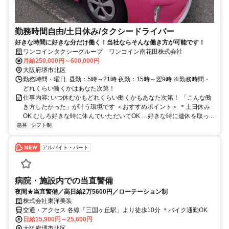
勤務時間自由/土日休み/タクシードライバー
好きな時間に好きな分だけ働く！当社ならそんな働き方が可能です！
ワンコインタクシーグループ ワンコイン南花田株式会社
月給250,000円～600,000円
大阪府堺市北区
勤務時間・曜日: 昼勤：5時～21時 夜勤：15時～翌9時 ※勤務時間・
どれくらい働くかはあなた次第！
仕事内容: いつ休むかもどれくらい働くかもあなた次第！ 「こんな働
き方したかった」が叶う環境です ＜おすすめポイント＞ ＊土日休み
OK むしろ好きな時に休んでいただいてOK …好きな時に連休を取っ...
急募
シフト制
アルバイト・パート
病院・施設内での当直警備
夜間★当直警備／高日給2万5600円／ローテーション制
株式会社東洋美装
交通・アクセス 各線「三国ヶ丘駅」より徒歩10分 ＊バイク通勤OK
日給15,900円～25,600円
大阪府堺市北区