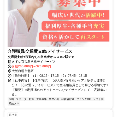
介護職員/交通費支給/デイサービス
交通費支給⭐️夜勤なし✨担当者オススメ✅️駅チカ
きずな百舌鳥八幡デイサービス
月給265,000円～320,000円
大阪府堺市北区
【勤務時間】 （1）08:15～17:15 （2）07:45～18:15
【仕事内容】 【仕事内容】 【少人数×寄り添いケア】駅チカ徒歩2
分！ 《心の通うデイサービス》で生活相談員として輝ける環境です♪
【概要】 ●定員15名のアットホームなデイサービスにて、 高齢者の
食...
長期
フリーター歓迎
大量募集
学歴不問
経験者歓迎
ブランクOK
シフト制
昇給あり
正社員