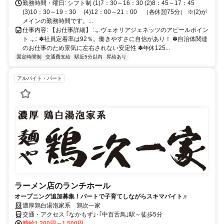
勤務時間・曜日: シフト制 (1)7：30～16：30 (2)8：45～17：45
(3)10：30～19：30 (4)12：00～21：00 （各休憩75分） ※(2)が
メインの勤務時間です。...
仕事内容: 【お仕事詳細】 :.｡.ヴェオリアジェネッツのアピールポイン
ト .｡.: ✽社員定着率は92％。働きやすさに自信があり！ ✽自治体関連
のお仕事のため景気に左右されない安定性 ✽年休125...
固定時間制
交通費支給
駅近5分以内
昇給あり
アルバイト・パート
ラーメン店のランチホール
オープニング追加募集！パートで子育てしながらスキマバイト♬
濃厚鶏白湯泡家系 鶏次一家
交通・アクセス ｢なかもず｣･｢中百舌鳥｣駅～徒歩5分
時給1,200円～1,500円