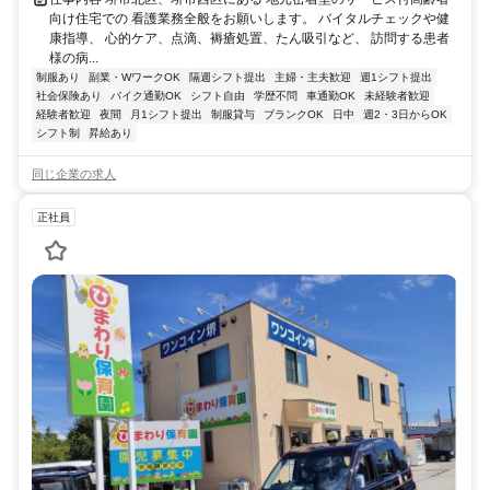
向け住宅での 看護業務全般をお願いします。 バイタルチェックや健
康指導、 心的ケア、点滴、褥瘡処置、たん吸引など、 訪問する患者
様の病...
制服あり
副業・WワークOK
隔週シフト提出
主婦・主夫歓迎
週1シフト提出
社会保険あり
バイク通勤OK
シフト自由
学歴不問
車通勤OK
未経験者歓迎
経験者歓迎
夜間
月1シフト提出
制服貸与
ブランクOK
日中
週2・3日からOK
シフト制
昇給あり
同じ企業の求人
正社員