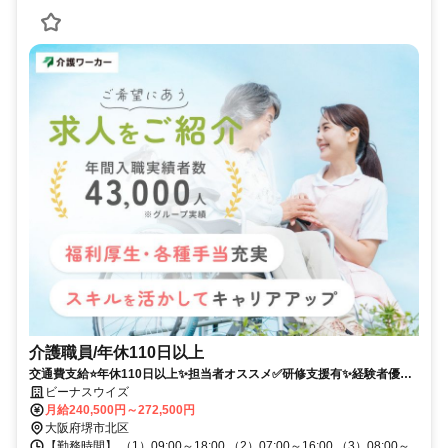
介護職員/年休110日以上
交通費支給⭐️年休110日以上✨担当者オススメ✅️研修支援有✨経験者優遇
⭕️車通勤ＯＫ✨週休2日❗️駅チカ
ビーナスウイズ
月給240,500円～272,500円
大阪府堺市北区
【勤務時間】 （1）09:00～18:00 （2）07:00～16:00 （3）08:00～