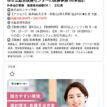
堺市立総合医療センターの医療事務 /外来会計
外来会計業務 無資格未経験OK！ 正社員
株式会社ニチイ学館
【アクセス】 阪和線(天王寺－和歌山)津久野駅 徒歩5分 ■住 所 大阪府
堺市西区 家原寺町1丁1番1号 ■アクセス 阪和線(天王寺－和歌山)津久
月給188,900円～196,750円
野駅 徒歩5分
大阪府堺市西区
【勤務日数】 週5日以上 【勤務時間】 週5日以上／シフト制 月～金
①8：15～17：00（休憩60分） ②8：30～17：15（休憩60分）
※①②シフト制（両方のシフトに対応可能な方） ※...
【職種】 病院 医療事務 【雇用形態】 正社員
制服あり
業界未経験者歓迎
主婦・主夫歓迎
60代も応募可
長期
フリーター歓迎
産休・育休取得実績あり
急募
経験不問
未経験者歓迎
経験者歓迎
有資格者歓迎
社会保険完備
制服貸与
ブランクOK
交通費支給
長期歓迎
フルタイム歓迎
駅近5分以内
シフト制
正社員