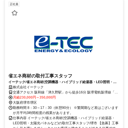
正社員
省エネ商材の取付工事スタッフ
イーテック/省エネ商材(空調機器・ハイブリッド給湯器・LED照明・太
陽光パネルなど)の取付工事スタッフ/堺市
株式会社イーテック
交通アクセス 阪和線「津久野駅」から徒歩16分 阪堺電軌阪堺線「石
津」駅から徒歩16分 JR阪和線「上野芝」駅・南海本線「石津川」駅
月給230,000円～350,000円
も利用可能 南海バス「神石橋停留所」から徒歩3分 ★マイカー通勤
大阪府堺市堺区
OK（無料駐車場あり）
勤務時間 8：30～17：30（休憩90分） ※繁閑期など差はございます
が月平均3時間程度の残業があります。
仕事内容 イーテック/省エネ商材(空調機器・ハイブリッド給湯器・
LED照明・太陽光パネルなど)の取付工事スタッフ/堺市 【急募】工事