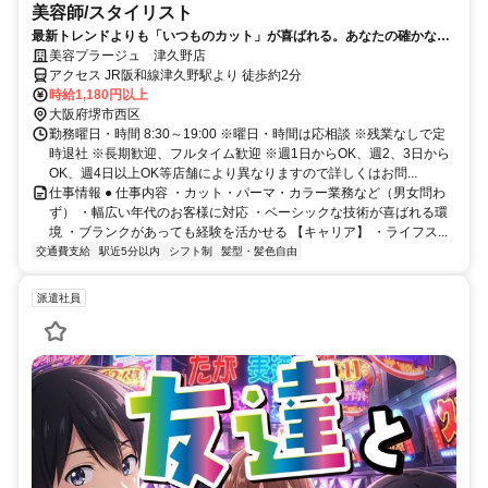
美容師/スタイリスト
最新トレンドよりも「いつものカット」が喜ばれる。あなたの確かな基
礎技術が活きる場所。
美容プラージュ 津久野店
アクセス JR阪和線津久野駅より 徒歩約2分
時給1,180円以上
大阪府堺市西区
勤務曜日・時間 8:30～19:00 ※曜日・時間は応相談 ※残業なしで定
時退社 ※長期歓迎、フルタイム歓迎 ※週1日からOK、週2、3日から
OK、週4日以上OK等店舗により異なりますので詳しくはお問...
仕事情報 ● 仕事内容 ・カット・パーマ・カラー業務など（男女問わ
ず） ・幅広い年代のお客様に対応 ・ベーシックな技術が喜ばれる環
境 ・ブランクがあっても経験を活かせる 【キャリア】 ・ライフス...
交通費支給
駅近5分以内
シフト制
髪型・髪色自由
派遣社員