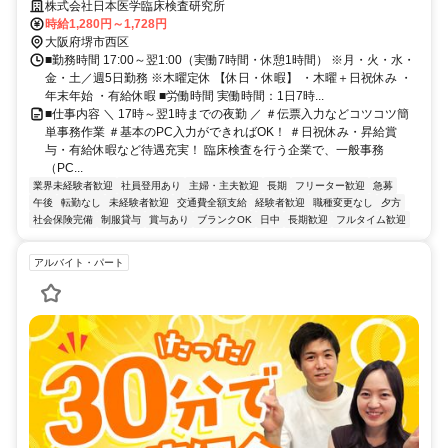
ク作業だから未経験も安心◎
株式会社日本医学臨床検査研究所
時給1,280円～1,728円
大阪府堺市西区
■勤務時間 17:00～翌1:00（実働7時間・休憩1時間） ※月・火・水・
金・土／週5日勤務 ※木曜定休 【休日・休暇】 ・木曜＋日祝休み ・
年末年始 ・有給休暇 ■労働時間 実働時間：1日7時...
■仕事内容 ＼ 17時～翌1時までの夜勤 ／ ＃伝票入力などコツコツ簡
単事務作業 ＃基本のPC入力ができればOK！ ＃日祝休み・昇給賞
与・有給休暇など待遇充実！ 臨床検査を行う企業で、一般事務
（PC...
業界未経験者歓迎
社員登用あり
主婦・主夫歓迎
長期
フリーター歓迎
急募
午後
転勤なし
未経験者歓迎
交通費全額支給
経験者歓迎
職種変更なし
夕方
社会保険完備
制服貸与
賞与あり
ブランクOK
日中
長期歓迎
フルタイム歓迎
アルバイト・パート