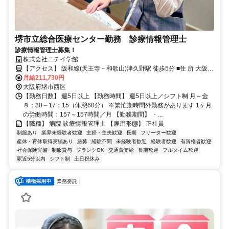
堺市立総合医療センター勤務 診療情報管理士
診療情報管理士募集！
株式会社ニチイ学館
【アクセス】 阪和線(天王寺－和歌山)津久野駅 徒歩5分 ■住 所 大阪府
堺市西区 家原寺町1丁1番1号 ■アクセス 阪和線(天王寺－和歌山)津久
月給211,730円
野駅 徒歩5分
大阪府堺市西区
【勤務日数】 週5日以上 【勤務時間】 週5日以上／シフト制 月～金
８：30～17：15（休憩60分） ※繁忙期時間外勤務があります 1ヶ月
の労働時間：157～157時間／月 【勤務期間】 ・...
【職種】 病院 診療情報管理士 【雇用形態】 正社員
制服あり
業界未経験者歓迎
主婦・主夫歓迎
長期
フリーター歓迎
産休・育休取得実績あり
急募
経験不問
未経験者歓迎
経験者歓迎
有資格者歓迎
社会保険完備
制服貸与
ブランクOK
交通費支給
長期歓迎
フルタイム歓迎
駅近5分以内
シフト制
土日祝休み
業務委託