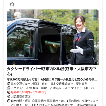
タクシードライバー/堺市西区勤務(堺市・大阪市内中
心)
年収800万円以上も可能！★関西エリア随一の集客力と安心の給与保証
で未経験から稼げる！
日本交通グループ関西 東京・日本交通株式会社 堺営業所
アクセス: ・JR阪和線「鳳駅」より徒歩12分 ✅ マイカー（車・バイ
ク）通勤：可
月給400,000円～670,000円
大阪府堺市西区
勤務時間・曜日: ◎隔日勤務 隔日勤務とは、1回の勤務で2日分をまと
めて働き、翌日は丸々お休みできる勤務形態です。 通常の労働時間