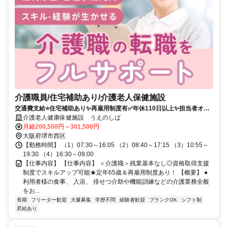
介護職員/住宅補助あり/介護老人保健施設
交通費支給⭐️住宅補助あり✨再雇用制度有✅️年休110日以上✨担当者オス
スメ⭕️研修支援有✨経験者優遇❗️車通勤ＯＫ
介護老人健康保健施設 うえのしば
月給200,500円～301,500円
大阪府堺市西区
【勤務時間】 （1）07:30～16:05 （2）08:40～17:15 （3）10:55～
19:30 （4）16:30～09:00
【仕事内容】 【仕事内容】 ＜介護職＞残業基本なし◎資格取得支援
制度でスキルアップ可能★定年65歳＆再雇用制度あり！ 【概要】 ●
利用者様の食事、 入浴、 排せつ介助や機能訓練などの介護業務全般
をお...
長期
フリーター歓迎
大量募集
学歴不問
経験者歓迎
ブランクOK
シフト制
昇給あり