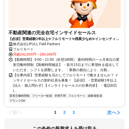
不動産関連の完全在宅インサイドセールス
【必須】営業経験1年以上✨フルリモート✨残業少なめ✨インセンティブ
有
株式会社LIFULL FaM Partners
フルリモート
月給242,000円～280,000円
【勤務時間】 9:00～21:00（休憩1時間） 週40時間の一ヵ月単位の変
形労働時間制 【勤務時間補足】 ・前月15日までに希望休を提出して
いただき、シフトを調整します。 ・業務の都合により、出勤...
【仕事内容】 営業経験を活かしてフルリモートで働きませんか？ イ
ンサイドセールスの契約社員を募集！ 【必須】 ・営業経験1年以上
(法人・個人問わず) 【インサイドセールスの仕事内容】 ・電話対応
(...
変形労働時間制
フリーター歓迎
学歴不問
フルリモート
経験者歓迎
ブランクOK
前へ
次へ
1
2
3
この条件の新着求人を受け取る