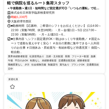
軽で病院を巡るルート集荷スタッフ
＜午後勤務＞週1日・短時間など固定選択可◎「いつもの運転」で社会
貢献しませんか？【Wワーク不可】
株式会社日本医学臨床検査研究所
時給1,330円
大阪府堺市西区
■勤務時間 【応募時、ご希望のシフトをお伝えください】 (1)14:00～
22:00（実働7時間、休憩1時間） ・月～金/週1日～5日 (2)17:00～
22:00（実働5時間） ・月～土/週3日～6...
■仕事内容 ＼シフト固定選択OK！朝はゆっくり午後勤務／ ＃固定ル
ートで道順を覚えやすく安心！ ＃自分の業務に集中できる一人外回
りのお仕事 ＃日祝休み・昇給賞与・有給休暇など待遇充実！ 病院へ
軽自動...
業界未経験者歓迎
社員登用あり
主婦・主夫歓迎
長期
フリーター歓迎
急募
午後
平日のみOK
転勤なし
未経験者歓迎
交通費全額支給
経験者歓迎
職種変更なし
夕方
社会保険完備
制服貸与
賞与あり
ブランクOK
交通費支給
日中
派遣社員