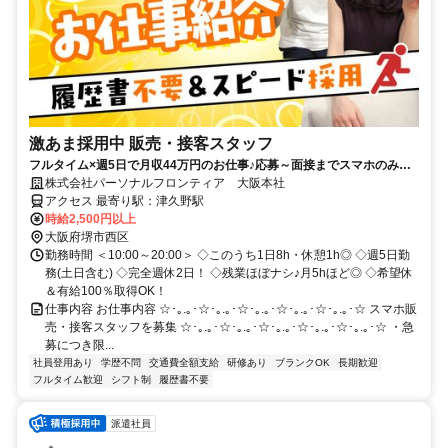
激あま採用中 販売・接客スタッフ
フルタイム×週5日で月収44万円のお仕事♪応募～面接までスマホのみで
完結！履歴書不要◎
株式会社パーソナルフロンティア 大阪本社
アクセス 最寄り駅：津久野駅
時給2,500円以上
大阪府堺市西区
勤務時間 ＜10:00～20:00＞ ◇このうち1日8h・休憩1h◎ ◇週5日勤
務(土日含む) ◇完全週休2日！ ◇残業ほぼナシ♪月5hほど◎ ◇希望休
＆有給100％取得OK！
仕事内容 お仕事内容 ☆･｡.｡･☆･｡.｡･☆･｡.｡･☆･｡.｡･☆･｡.｡･☆ スマホ販
売・接客スタッフを募集 ☆･｡.｡･☆･｡.｡･☆･｡.｡･☆･｡.｡･☆･｡.｡･☆ ・急
募につき限...
社員登用あり
学歴不問
交通費全額支給
研修あり
ブランクOK
長期歓迎
フルタイム歓迎
シフト制
履歴書不要
派遣社員