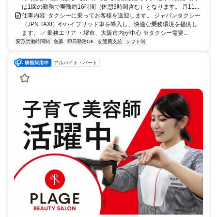
は1回の勤務で実働約16時間（休憩3時間含む）となります。 月11...
仕事内容: タクシーに乗ってお客様を送迎します。 ジャパンタクシー
（JPN TAXI）やハイブリッド車を導入し、快適な乗務環境を提供し
ます。 ✅ 乗務エリア ・堺市、大阪市内が中心 ※タクシー需要...
変形労働時間制
急募
即日勤務OK
交通費支給
シフト制
アルバイト・パート