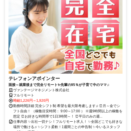
テレフォンアポインター
面接～就業後まで完全リモート✨先輩の95％が子育て中のママ♫
ヴァンテージマネジメント株式会社
フルリモート
時給1,226円～1,920円
勤務時間詳細 完全シフト制 希望を最大限考慮します♫ ⏰月～金でシ
フト自由！ （稼働目安時間： 9:00～17:00 ） ※週9時間以上の稼働を
想定 ⏰お好きな時間帯で1日3時間～！ ⏰平日のみの週...
仕事内容 ✨出社一切ナシ！フルリモート求人！ ✨全国どこでも好きな
場所で働ける♫ ✨シフト柔軟！1週間ごとの申告制 ✨今いるスタッフ