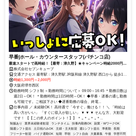
早番|ホール・カウンタースタッフ(パチンコ店)
最速スタートで高時給！【最寄：津久野】★キャンペーン時給2000円★
週2日～＆短時間も可能！しっかり稼げる◎月収30万円以上可能！
株式会社セブンキューブ
交通アクセス 最寄駅：津久野駅 JR阪和線 津久野駅 西口から 徒歩13
分 【交通アクセス】 ◆車通勤（アクセス良好！） 阪神高速・阪和道
時給1,300円～2,000円
「堺IC」より約10～15分 国道26号線・臨海線すぐ！ 堺市各区・高石
大阪府堺市西区
市・和泉市・泉大津市・大阪市住吉区方面から通勤便利。 ◆電車・
勤務時間 シフト制 ＜勤務時間について＞ 09:00～16:45 ＊勤務日数は
バス 阪堺線「船尾駅」徒歩8分／南海「諏訪ノ森駅」徒歩12分
週2日～OK！ ＊勤務時間は1日5時間～OK！ ◆早番・遅番の通し勤務
JR「鳳駅」車7分／バス停「船尾合同庁舎前」すぐ
も可能です。ご相談下さい ◆遅番勤務の場合、終電...
仕事内容 ／ 未経験OK！ 高待遇で「今すぐ」働ける！！ ＼ 「時給は
高い方がいい」 「すぐに収入が欲しい」 ▼ ▼ ▼ そんな方、大歓迎
です！ 【【この求人のポイント！】】 ＊.｡＊.｡＊.｡＊...
制服あり
業界未経験者歓迎
ランチタイム
扶養内勤務OK
副業・WワークOK
隔週シフト提出
土日祝のみOK
主婦・主夫歓迎
週1シフト提出
準夜勤
長期
フリーター歓迎
バイク通勤OK
短期
早朝
シフト自由
大量募集
午後
学歴不問