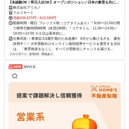
【未経験OK！即日入社OK】オープンポジション／日本の教育を共に変
モート勤務
える仲間を募集します！
株式会社アリカノ
フルリモート
月給246,675円～610,500円
勤務時間・曜日: フレックス制（コアタイムあり） * 9:00〜22:00の間
で標準労働時間8時間（休憩1時間） * コアタイム：11:30〜14:00／
18:00〜22:00 ※土日は基本的に...
仕事内容: ✨️事業拡大&繁忙期のため急募!! 8月から働ける方を、優先
採用中！✨️ 大学受験向けオンライン個別指導サービスを運営する当社
は、 「教育格差をなくし、すべての受験生にチャンスを届ける...
フルリモート
在宅OK
昇給あり
契約社員