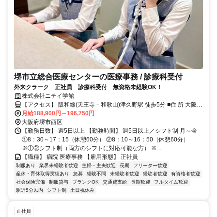
堺市立総合医療センターの医療事務 / 診療科受付
外来クラーク 正社員 診療科受付 無資格未経験OK！
株式会社ニチイ学館
【アクセス】 阪和線(天王寺－和歌山)津久野駅 徒歩5分 ■住 所 大阪府
堺市西区 家原寺町1丁1番1号 ■アクセス 阪和線(天王寺－和歌山)津久
月給188,900円～196,750円
野駅 徒歩5分
大阪府堺市西区
【勤務日数】 週5日以上 【勤務時間】 週5日以上／シフト制 月～金
①8：30～17：15（休憩60分） ②8：10～16：50（休憩60分）
※①②シフト制（両方のシフトに対応可能な方） ※...
【職種】 病院 医療事務 【雇用形態】 正社員
制服あり
業界未経験者歓迎
主婦・主夫歓迎
長期
フリーター歓迎
産休・育休取得実績あり
急募
経験不問
未経験者歓迎
経験者歓迎
有資格者歓迎
社会保険完備
制服貸与
ブランクOK
交通費支給
長期歓迎
フルタイム歓迎
駅近5分以内
シフト制
土日祝休み
正社員