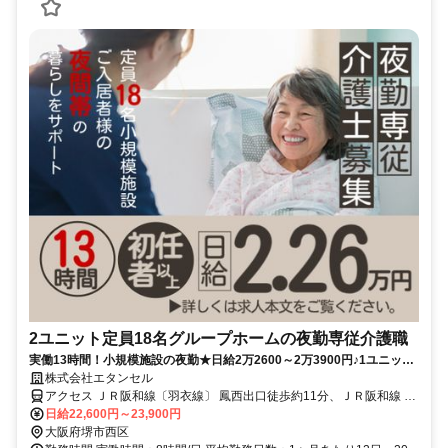
2ユニット定員18名グループホームの夜勤専従介護職
実働13時間！小規模施設の夜勤★日給2万2600～2万3900円♪1ユニット
1名体制｜週2回～相談可
株式会社エタンセル
アクセス ＪＲ阪和線〔羽衣線〕 鳳西出口徒歩約11分、ＪＲ阪和線 鳳
西出口徒歩約11分、ＪＲ阪和線 津久野東口徒歩約13分 【勤務地最寄
日給22,600円～23,900円
駅】JR阪和線「鳳」駅より徒歩15分
大阪府堺市西区