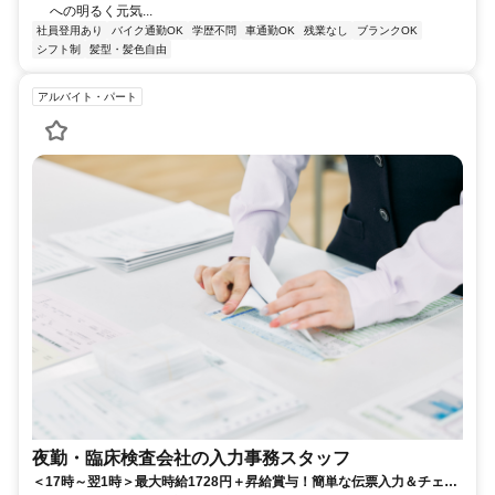
への明るく元気...
社員登用あり
バイク通勤OK
学歴不問
車通勤OK
残業なし
ブランクOK
シフト制
髪型・髪色自由
アルバイト・パート
夜勤・臨床検査会社の入力事務スタッフ
＜17時～翌1時＞最大時給1728円＋昇給賞与！簡単な伝票入力＆チェッ