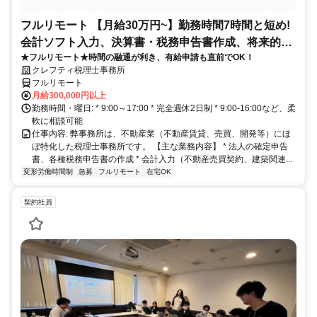
フルリモート 【月給30万円~】勤務時間7時間と短め!
会計ソフト入力、決算書・税務申告書作成、将来的に
★フルリモート★時間の融通が利き、有給申請も直前でOK！
決算説明も
クレフティ税理士事務所
フルリモート
月給300,000円以上
勤務時間・曜日: * 9:00～17:00 * 完全週休2日制 * 9:00-16:00など、柔
軟に相談可能
仕事内容: 弊事務所は、不動産業（不動産賃貸、売買、開発等）にほ
ぼ特化した税理士事務所です。 【主な業務内容】 * 法人の確定申告
書、各種税務申告書の作成 * 会計入力（不動産売買契約、建築関連...
変形労働時間制
急募
フルリモート
在宅OK
契約社員