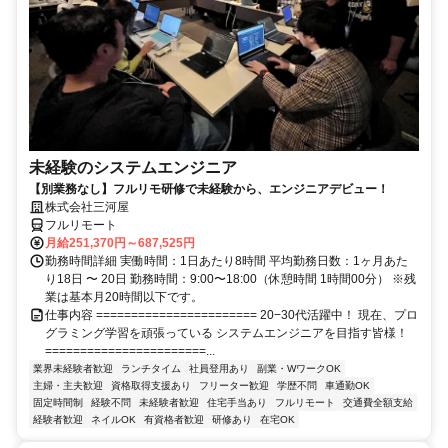
未経験のシステムエンジニア
【別業務なし】フルリモ研修で未経験から、エンジニアデビュー！
株式会社三河屋
フルリモート
月給251,370円～687,525円
勤務時間詳細 実働時間：1日あたり8時間 平均勤務日数：1ヶ月あた
り18日 〜 20日 勤務時間：9:00〜18:00（休憩時間 1時間00分） ※残
業は基本月20時間以下です。
仕事内容 ======================= 20−30代活躍中！ 現在、プロ
グラミング学習を頑張っている システムエンジニアを目指す皆様！
=======================...
業界未経験者歓迎
ランチタイム
社員登用あり
副業・WワークOK
主婦・主夫歓迎
資格取得支援あり
フリーター歓迎
学歴不問
車通勤OK
固定時間制
経験不問
未経験者歓迎
住宅手当あり
フルリモート
交通費全額支給
経験者歓迎
ネイルOK
有資格者歓迎
研修あり
在宅OK