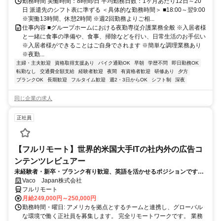
勤務時間 実働時間：8時間/日 平均勤務日数：1ヶ月あたり12日～20
日 派遣先のシフト表に準ずる ＜具体的な勤務時間＞ ■18:00～翌9:00
※実働13時間、休憩2時間 ※週2回勤務よりご相...
仕事内容 ■グループホームにおける夜勤専従介護業務全般 ※入居者様
と一緒に食事の準備や、食事、掃除などを行い、日常生活のお手伝い
※入居者様ができることはご自身でされます ※簡単な調理業務あり
※夜勤...
主婦・主夫歓迎
資格取得支援あり
バイク通勤OK
早朝
学歴不問
即日勤務OK
転勤なし
交通費全額支給
経験者歓迎
夜間
有資格者歓迎
研修あり
夕方
ブランクOK
長期歓迎
フルタイム歓迎
週2・3日からOK
シフト制
深夜
同じ企業の求人
正社員
【フルリモート】世界的米国大手ITの社内外の広告コ
ンテンツレビュアー
未経験者・新卒・ブランク有り歓迎、英語を活かせるポジションです。
完全リモート
Vaco Japan株式会社
フルリモート
月給249,000円～250,000円
勤務時間・曜日: アメリカを拠点とするチームと連携し、グローバル
な環境で働く正社員を募集します。 完全リモートワークです。 業務