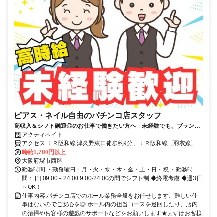
ピアス・ネイル自由のパチンコ店スタッフ
高収入＆シフト融通◎のお仕事で働きたい方へ！未経験でも、ブランク
ありでも大歓迎♪
アクティベイト
アクセス ＪＲ阪和線 津久野東口徒歩約9分、ＪＲ阪和線〔羽衣線〕
鳳西出口徒歩約16分、ＪＲ阪和線 鳳西出口徒歩約16分
時給1,700円以上
大阪府堺市西区
勤務時間 ・勤務曜日：月・火・水・木・金・土・日・祝 ・勤務時
間： [1] 09:00～24:00 9:00-24:00の間でシフト制 ◆終電考慮 ◆週3日
～OK！
仕事内容 パチンコ店でのホール業務全般をお任せします。難しい仕
事はないのでご安心を◎ ホール内の担当コースを巡回したり、店内
の清掃やお客様の遊戯のサポートなどをお願いします★まずはお客様