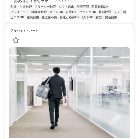
の95％が子育てママ ༶ ༶ ༶ ༶ ༶ ༶ ༶ ༶ ༶ ༶ ༶ ༶...
主婦・主夫歓迎
フリーター歓迎
シフト自由
学歴不問
即日勤務OK
フルリモート
経験者歓迎
ネイルOK
在宅OK
ブランクOK
長期歓迎
シフト制
ピアスOK
服装自由
履歴書不要
友達と応募OK
ひげOK
髪型・髪色自由
アルバイト・パート