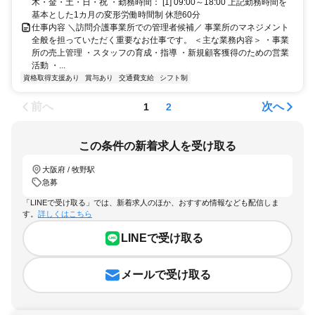
木・金・土・日・祝 ・勤務時間： [1] 09:00～18:00 上記勤務時間を
基本とした1カ月の変形労働時間制 休憩60分
仕事内容 ＼訪問介護事業所での管理者候補／ 事業所のマネジメント
全般を担っていただく重要なお仕事です。 ＜主な業務内容＞ ・事業
所の売上管理 ・スタッフの育成・指導 ・新規顧客獲得のための営業
活動 ・...
資格取得支援あり
賞与あり
交通費支給
シフト制
前へ
次へ
1
2
この条件の新着求人を受け取る
大阪府 / 牧野駅
急募
「LINEで受け取る」では、新着求人のほか、おすすめ情報なども配信しま
す。
詳しくはこちら
LINEで受け取る
メールで受け取る