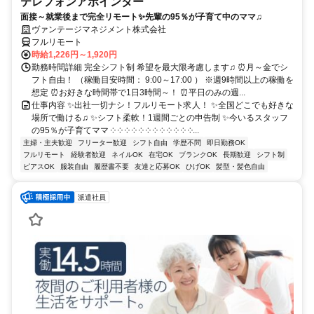
テレフォンアポインター
面接～就業後まで完全リモート✨先輩の95％が子育て中のママ♫
ヴァンテージマネジメント株式会社
フルリモート
時給1,226円～1,920円
勤務時間詳細 完全シフト制 希望を最大限考慮します♫ ⏰月～金でシ
フト自由！ （稼働目安時間： 9:00～17:00 ） ※週9時間以上の稼働を
想定 ⏰お好きな時間帯で1日3時間～！ ⏰平日のみの週...
仕事内容 ✨出社一切ナシ！フルリモート求人！ ✨全国どこでも好きな
場所で働ける♫ ✨シフト柔軟！1週間ごとの申告制 ✨今いるスタッフ
の95％が子育てママ ༶ ༶ ༶ ༶ ༶ ༶ ༶ ༶ ༶ ༶ ༶ ༶...
主婦・主夫歓迎
フリーター歓迎
シフト自由
学歴不問
即日勤務OK
フルリモート
経験者歓迎
ネイルOK
在宅OK
ブランクOK
長期歓迎
シフト制
ピアスOK
服装自由
履歴書不要
友達と応募OK
ひげOK
髪型・髪色自由
派遣社員