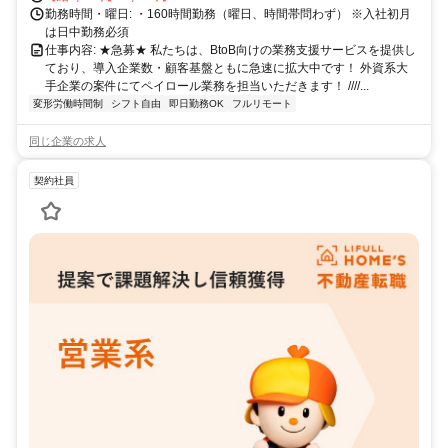
勤務時間・曜日: ・160時間勤務（曜日、時間帯問わず） ※入社初月
は日中勤務必須
仕事内容: ★急募★ 私たちは、BtoB向けの業務支援サービスを提供し
ており、導入企業数・顧客基盤ともに急速に拡大中です！ 外資系大
手企業の案件にてペイロール業務を担当いただきます！ ////...
変形労働時間制
シフト自由
即日勤務OK
フルリモート
同じ企業の求人
契約社員