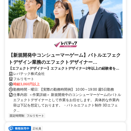
【新規開発中コンシューマーゲーム】バトルエフェク
トデザイン業務のエフェクトデザイナー
【エフェクトデザイナー】エフェクトデザイナー2年以上の経験者を歓
_LTCR187574_CP_CRG
迎！キャリアアップを目指したい方も大歓迎♪
レバテック株式会社
フルリモート
時給3,060円以上
勤務時間・曜日: 【実際の勤務時間例】 10:00～19:00 週5日勤務
仕事内容: ＜作業詳細＞ 新規開発中のコンシューマーゲームのバトル
エフェクトデザイナーとして作業をお任せします。 具体的な作業内
容は下記を想定しております。 ・バトルエフェクト制作 3Dエフェ
ク...
固定時間制
フルリモート
正社員