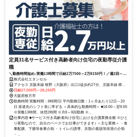
定員31名サービス付き高齢者向け住宅の夜勤専従介護
職
＼勤務時間短め♪実働13時間で日給2万7500～2万8150円！／週2回～！
月8～9回勤務可能｜介護記録は手書き｜車通勤OK！嬉しい駐車場完備
株式会社エタンセル
◎
アクセス 京阪本線 牧野（大阪府）出口1徒歩約27分、京阪本線 樟葉
徒歩約38分、ＪＲ片町線〔学研都市線〕 長尾（大阪府）徒歩約42分
日給27,500円～28,150円
【勤務地最寄駅】京阪本線「牧野」駅よりバス16分
大阪府枚方市
勤務時間 実働時間：8時間/日 平均勤務日数：1ヶ月あたり12日～20
日 派遣先のシフト表に準ずる ＜具体的な勤務時間＞ ■18:00～翌9:00
※実働13時間、休憩2時間 ※月8～9回勤務 ※...
仕事内容 ■サービス付き高齢者向け住宅における介護業務全般 ※ひと
り夜勤なので、自分のペースでお仕事ができます♪ ＜主な業務＞ ・食
事配膳、下膳等食事介助 ・トイレの誘導、衣類の着脱等排泄の介助
・...