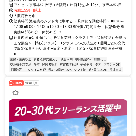
アクセス 京阪本線 牧野（大阪府）出口1徒歩約19分、京阪本線 樟葉
徒歩約38分、京阪本線 御殿山西改札口徒歩約39分 【勤務地最寄駅】
時給1,550円以上
京阪本線「牧野」駅より徒歩21分
大阪府枚方市
勤務時間 派遣先のシフト表に準ずる ＜具体的な勤務時間＞ ■8:30～
17:00 ■9:00～17:00 ■10:30～18:30 ※実働7時間15分、休憩45分 ※
実働6時間45分、休憩45分 ※...
仕事内容 ■保育所における保育業務（クラス担任・保育補助）全般 ＜
主な業務＞ 【幼児クラス】- 1クラスに2人の先生が1週間ごとの交代
で設定保育を行います ■日案・週案・月案など保育指導計画を作成
■...
主婦・主夫歓迎
資格取得支援あり
学歴不問
即日勤務OK
転勤なし
交通費全額支給
午前
経験者歓迎
有資格者歓迎
研修あり
夕方
ブランクOK
長期歓迎
フルタイム歓迎
週2・3日からOK
シフト制
週4日以上OK
服装自由
派遣社員