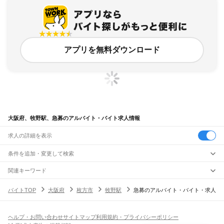
アプリを無料ダウンロード
大阪府、牧野駅、急募のアルバイト・バイト求人情報
求人の詳細を表示
条件を追加・変更して検索
市区町村を追加・変更
関連キーワード
完全在宅ワーク 全国
シール貼り 在宅
現在地周辺
ガチャガチャ
犬カフェ
大阪府
駅を追加・変更
バイトTOP
大阪府
枚方市
牧野駅
急募のアルバイト・バイト・求人
大阪府
すべて
大阪市
すべて
職種を追加・変更
JR京都線
都島区
福島区
此花区
西区
港区
大正区
天王寺区
浪速区
西淀川区
東淀川区
東成区
島本駅
高槻駅
摂津富田駅
JR総持寺駅
茨木駅
千里丘駅
岸辺駅
吹田駅
東淀川駅
飲食・フードサービス
生野区
旭区
城東区
阿倍野区
住吉区
東住吉区
西成区
淀川区
鶴見区
住之江区
ヘルプ・お問い合わせ
サイトマップ
利用規約・プライバシーポリシー
特徴を追加・変更
新大阪駅
大阪駅