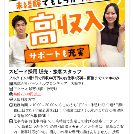
スピード採用 販売・接客スタッフ
フルタイム×週5日で月収44万円のお仕事♪応募～面接までスマホのみで
完結！履歴書不要◎
株式会社パーソナルフロンティア 大阪本社
アクセス 最寄り駅：牧野駅
時給2,500円以上
大阪府枚方市
勤務時間 ＜10:00～20:00＞ ◇このうち1日8h・休憩1h◎ ◇週5日勤
務(土日含む) ◇完全週休2日！ ◇残業ほぼナシ♪月5hほど◎ ◇希望休
＆有給100％取得OK！
仕事内容 お仕事内容 ＼＼ 高時給で安定して稼げる接客ワーク ／／
＼＼ 急募につき今だけの特別高収入★★ ／／ お仕事は、簡単なご案
内・接客対応が中心。 難しい作業や専門知識はありません。 接客