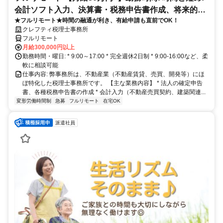
会計ソフト入力、決算書・税務申告書作成、将来的に
★フルリモート★時間の融通が利き、有給申請も直前でOK！
決算説明も
クレフティ税理士事務所
フルリモート
月給300,000円以上
勤務時間・曜日: * 9:00～17:00 * 完全週休2日制 * 9:00-16:00など、柔
軟に相談可能
仕事内容: 弊事務所は、不動産業（不動産賃貸、売買、開発等）にほ
ぼ特化した税理士事務所です。 【主な業務内容】 * 法人の確定申告
書、各種税務申告書の作成 * 会計入力（不動産売買契約、建築関連...
変形労働時間制
急募
フルリモート
在宅OK
派遣社員