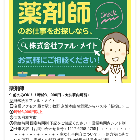
薬剤師
午前のみOK！！時給3、000円～★扶養内可能♪
株式会社ファル・メイト
交通アクセス 最寄駅：牧野 京阪本線 牧野駅からバス停「招提口｝下
車徒歩9分
時給3,000円以上
大阪府枚方市
勤務時間 固定時間制 下記をご確認ください！ 営業時間内シフト制
仕事内容 【お問い合わせ番号：1117-6258-4755】 ＋・＋・＋・＋・
＋・＋・＋・＋・＋・＋ ＜主な仕事内容について＞ ・処方箋に基づ