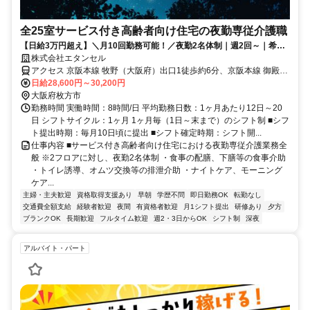
全25室サービス付き高齢者向け住宅の夜勤専従介護職
【日給3万円超え】＼月10回勤務可能！／夜勤2名体制｜週2回～｜希望
休相談OK｜少人数制で綺麗な施設♪
株式会社エタンセル
アクセス 京阪本線 牧野（大阪府）出口1徒歩約6分、京阪本線 御殿山
西改札口徒歩約31分、京阪本線 樟葉徒歩約33分 【勤務地最寄駅】京
日給28,600円～30,200円
阪本線「牧野」駅より徒歩8分
大阪府枚方市
勤務時間 実働時間：8時間/日 平均勤務日数：1ヶ月あたり12日～20
日 シフトサイクル：1ヶ月 1ヶ月毎（1日～末まで）のシフト制 ■シフ
ト提出時期：毎月10日頃に提出 ■シフト確定時期：シフト開...
仕事内容 ■サービス付き高齢者向け住宅における夜勤専従介護業務全
般 ※2フロアに対し、夜勤2名体制 ・食事の配膳、下膳等の食事介助
・トイレ誘導、オムツ交換等の排泄介助 ・ナイトケア、モーニング
ケア...
主婦・主夫歓迎
資格取得支援あり
早朝
学歴不問
即日勤務OK
転勤なし
交通費全額支給
経験者歓迎
夜間
有資格者歓迎
月1シフト提出
研修あり
夕方
ブランクOK
長期歓迎
フルタイム歓迎
週2・3日からOK
シフト制
深夜
アルバイト・パート