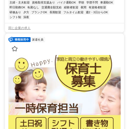
主婦・主夫歓迎
資格取得支援あり
バイク通勤OK
早朝
学歴不問
車通勤OK
即日勤務OK
転勤なし
交通費全額支給
経験者歓迎
夜間
有資格者歓迎
研修あり
夕方
ブランクOK
長期歓迎
フルタイム歓迎
週2・3日からOK
シフト制
深夜
同じ企業の求人
派遣社員