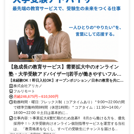
【急成長の教育サービス】需要拡大中のオンライン
塾・大学受験アドバイザー!|若手が働きやすいフルリ
【未経験OK！即日入社OK】オープンポジション／日本の教育を共に変
モート勤務
える仲間を募集します！
株式会社アリカノ
フルリモート
月給246,675円～610,500円
勤務時間・曜日: フレックス制（コアタイムあり） * 9:00〜22:00の間
で標準労働時間8時間（休憩1時間） * コアタイム：11:30〜14:00／
18:00〜22:00 ※土日は基本的に...
仕事内容: ✨️事業拡大&繁忙期のため急募!! 8月から働ける方を、優先
採用中！✨️ 大学受験向けオンライン個別指導サービスを運営する当社
は、 「教育格差をなくし、すべての受験生にチャンスを届ける...