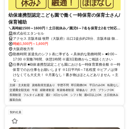
幼保連携型認定こども園で働く一時保育の保育士さん/
保育補助
＼高時給1500～1600円！土日祝休み／園児6～7名を保育士2名で対応｜
週3日～｜書き物ほぼナシ♪
株式会社エタンセル
アクセス 京阪本線 牧野（大阪府）出口1徒歩約28分、京阪本線 御殿
山東改札口徒歩約36分、京阪交野線 宮之阪徒歩約42分 【勤務地最寄
時給1,500円～1,600円
駅】京阪本線「樟葉」駅よりバス17分
大阪府枚方市
勤務時間 派遣先のシフト表に準ずる ＜具体的な勤務時間＞ ■9:00～
17:00 ※実働7時間、休憩1時間 ※週3日勤務からご相談ください
仕事内容 ■幼保連携型認定こども園における一時保育業務全般 ※一時
保育でのお仕事をお願いします ※1日平均6～7名程度 ※ピアノは弾
けなくても大丈夫！ ※月案なし！書き物はほとんどありません ＜主
な...
主婦・主夫歓迎
資格取得支援あり
学歴不問
即日勤務OK
平日のみOK
転勤なし
交通費全額支給
午前
経験者歓迎
有資格者歓迎
研修あり
夕方
ブランクOK
長期歓迎
フルタイム歓迎
週2・3日からOK
シフト制
週4日以上OK
土日祝休み
服装自由
契約社員