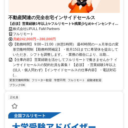
不動産関連の完全在宅インサイドセールス
【必須】営業経験1年以上✨フルリモート✨残業少なめ✨インセンティブ
有
株式会社LIFULL FaM Partners
フルリモート
月給242,000円～280,000円
【勤務時間】 9:00～21:00（休憩1時間） 週40時間の一ヵ月単位の変
形労働時間制 【勤務時間補足】 ・前月15日までに希望休を提出して
いただき、シフトを調整します。 ・業務の都合により、出勤...
【仕事内容】 営業経験を活かしてフルリモートで働きませんか？ イ
ンサイドセールスの契約社員を募集！ 【必須】 ・営業経験1年以上
(法人・個人問わず) 【インサイドセールスの仕事内容】 ・電話対応
(...
変形労働時間制
フリーター歓迎
学歴不問
フルリモート
経験者歓迎
ブランクOK
正社員