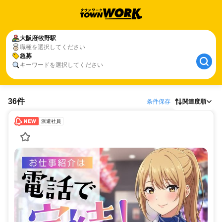
大阪府
牧野駅
職種を選択してください
急募
キーワードを選択してください
36件
条件保存
関連度順
派遣社員