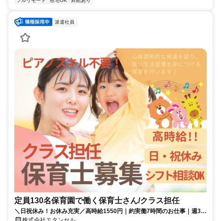
フルリモート
在宅OK
昇給あり
派遣社員
定員130名保育園で働く保育士さん/クラス担任
＼日祝休み！お休み充実／高時給1550円｜約実働7時間のお仕事｜週3日
～｜ピアノは弾けなくてもOK♪
株式会社エタンセル