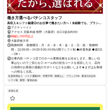
働き方選べるパチンコスタッフ
高収入＆シフト融通◎のお仕事で働きたい方へ！未経験でも、ブランク
ありでも大歓迎♪
アクティベイト
アクセス 京阪本線 牧野（大阪府）出口1徒歩約4分
時給1,700円以上
大阪府枚方市
勤務時間 ・勤務曜日：月・火・水・木・金・土・日・祝 ・勤務時
間： [1] 09:00～24:00 9:00-24:00の間でシフト制 ◆終電考慮 ◆週3日
～OK！
仕事内容 パチンコ店でのホール業務全般をお任せします。難しい仕
事はないのでご安心を◎ ホール内の担当コースを巡回したり、店内
の清掃やお客様の遊戯のサポートなどをお願いします★まずはお客様
への明るく元気...
社員登用あり
バイク通勤OK
学歴不問
残業なし
ブランクOK
駅近5分以内
シフト制
髪型・髪色自由
派遣社員