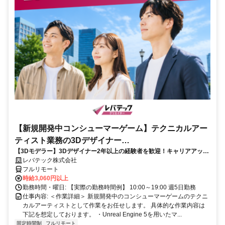
【新規開発中コンシューマーゲーム】テクニカルアー
ティスト業務の3Dデザイナー
【3Dモデラー】3Dデザイナー2年以上の経験者を歓迎！キャリアアップ
_LTCR547867_CP_CRG
を目指したい方も大歓迎♪
レバテック株式会社
フルリモート
時給3,060円以上
勤務時間・曜日: 【実際の勤務時間例】 10:00～19:00 週5日勤務
仕事内容: ＜作業詳細＞ 新規開発中のコンシューマーゲームのテクニ
カルアーティストとして作業をお任せします。 具体的な作業内容は
下記を想定しております。 ・Unreal Engine 5を用いたマ...
固定時間制
フルリモート