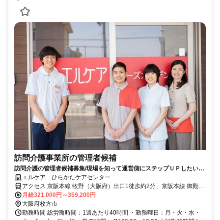
訪問介護事業所の管理者候補
訪問介護の管理者候補募集/現場を知って運営側にステップＵＰしたい
方！新しい環境に挑戦してみたい方◎
エルケア ひらかたケアセンター
アクセス 京阪本線 牧野（大阪府）出口1徒歩約2分、京阪本線 御殿山
東改札口徒歩約26分、京阪本線 樟葉徒歩約35分
月給321,000円～359,200円
大阪府枚方市
勤務時間 総労働時間：1週あたり40時間 ・勤務曜日：月・火・水・