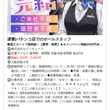
遅番|パチンコ店でのホールスタッフ
最速スタートで高時給！【最寄：牧野】★キャンペーン時給2000円★週
2日～＆短時間も可能！しっかり稼げる◎月収30万円以上可能！
株式会社セブンキューブ
交通アクセス 最寄駅：牧野駅 京阪本線 牧野駅 徒歩3分
時給1,300円～2,000円
大阪府枚方市
勤務時間 シフト制 ＜勤務時間について＞ 16:30～23:00 ＊勤務日数は
週2日～OK！ ＊勤務時間は1日5時間～OK！ ◆早番・遅番の通し勤務
も可能です。ご相談下さい ◆遅番勤務の場合、終電...
仕事内容 ／ 未経験OK！ 高待遇で「今すぐ」働ける！！ ＼ 「時給は
高い方がいい」 「すぐに収入が欲しい」 ▼ ▼ ▼ そんな方、大歓迎
です！ 【【この求人のポイント！】】 ＊.｡＊.｡＊.｡＊...
制服あり
業界未経験者歓迎
ランチタイム
扶養内勤務OK
副業・WワークOK
隔週シフト提出
土日祝のみOK
主婦・主夫歓迎
週1シフト提出
準夜勤
長期
フリーター歓迎
バイク通勤OK
短期
早朝
シフト自由
大量募集
午後
学歴不問
車通勤OK