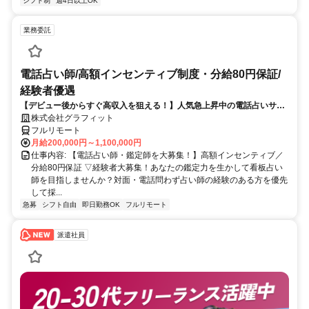
シフト制
週4日以上OK
業務委託
電話占い師/高額インセンティブ制度・分給80円保証/
経験者優遇
【デビュー後からすぐ高収入を狙える！】人気急上昇中の電話占いサイ
トで占いのお仕事
株式会社グラフィット
フルリモート
月給200,000円～1,100,000円
仕事内容: 【電話占い師・鑑定師を大募集！】高額インセンティブ／
分給80円保証 ▽経験者大募集！あなたの鑑定力を生かして看板占い
師を目指しませんか？対面・電話問わず占い師の経験のある方を優先
して採...
急募
シフト自由
即日勤務OK
フルリモート
派遣社員