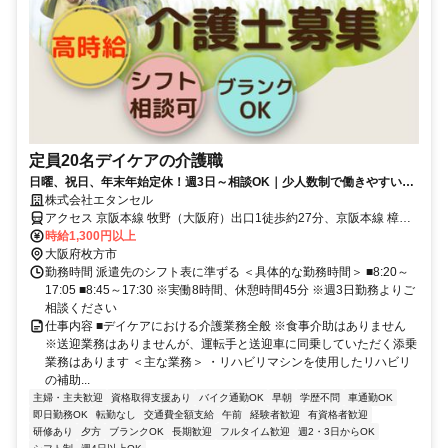
定員20名デイケアの介護職
日曜、祝日、年末年始定休！週3日～相談OK｜少人数制で働きやすい環
境｜車通勤OK｜交通費全額支給
株式会社エタンセル
アクセス 京阪本線 牧野（大阪府）出口1徒歩約27分、京阪本線 樟葉
徒歩約38分、ＪＲ片町線〔学研都市線〕 長尾（大阪府）徒歩約42分
時給1,300円以上
【勤務地最寄駅】京阪本線「牧野」駅よりバス17分
大阪府枚方市
勤務時間 派遣先のシフト表に準ずる ＜具体的な勤務時間＞ ■8:20～
17:05 ■8:45～17:30 ※実働8時間、休憩時間45分 ※週3日勤務よりご
相談ください
仕事内容 ■デイケアにおける介護業務全般 ※食事介助はありません
※送迎業務はありませんが、運転手と送迎車に同乗していただく添乗
業務はあります ＜主な業務＞ ・リハビリマシンを使用したリハビリ
の補助...
主婦・主夫歓迎
資格取得支援あり
バイク通勤OK
早朝
学歴不問
車通勤OK
即日勤務OK
転勤なし
交通費全額支給
午前
経験者歓迎
有資格者歓迎
研修あり
夕方
ブランクOK
長期歓迎
フルタイム歓迎
週2・3日からOK