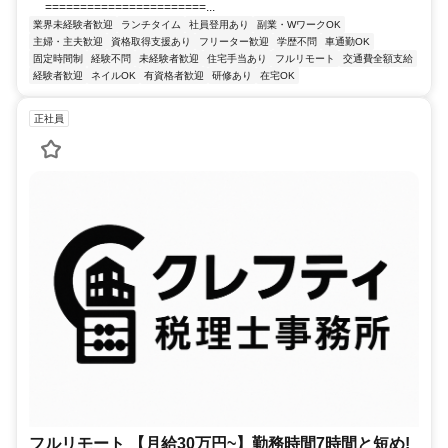
=======================...
業界未経験者歓迎
ランチタイム
社員登用あり
副業・WワークOK
主婦・主夫歓迎
資格取得支援あり
フリーター歓迎
学歴不問
車通勤OK
固定時間制
経験不問
未経験者歓迎
住宅手当あり
フルリモート
交通費全額支給
経験者歓迎
ネイルOK
有資格者歓迎
研修あり
在宅OK
正社員
フルリモート 【月給30万円~】勤務時間7時間と短め!