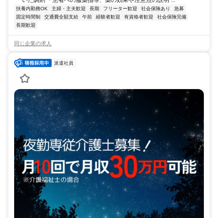
いた調剤 ・患者への服薬指導、薬の効果や注意点の説明 ...
扶養内勤務OK
主婦・主夫歓迎
長期
フリーター歓迎
社会保険あり
急募
固定時間制
交通費全額支給
午前
経験者歓迎
有資格者歓迎
社会保険完備
長期歓迎
同じ企業の求人
派遣社員