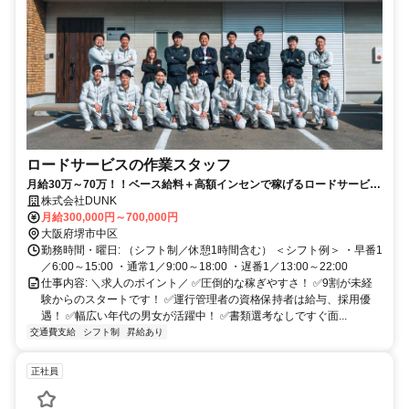
ロードサービスの作業スタッフ
月給30万～70万！！ベース給料＋高額インセンで稼げるロードサービス
スタッフ
株式会社DUNK
月給300,000円～700,000円
大阪府堺市中区
勤務時間・曜日: （シフト制／休憩1時間含む） ＜シフト例＞ ・早番1
／6:00～15:00 ・通常1／9:00～18:00 ・遅番1／13:00～22:00
仕事内容: ＼求人のポイント／ ✅圧倒的な稼ぎやすさ！ ✅9割が未経
験からのスタートです！ ✅運行管理者の資格保持者は給与、採用優
遇！ ✅幅広い年代の男女が活躍中！ ✅書類選考なしですぐ面...
交通費支給
シフト制
昇給あり
正社員