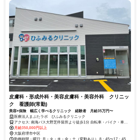
皮膚科・形成外科・美容皮膚科・美容外科 クリニッ
ク 看護師(常勤)
美容×保険 幅広く学べるクリニック 経験者 月給35万円〜
医療法人まぶたラボ ひふみるクリニック
アクセス: 南海バス大野芝停留所より徒歩1分 自転車・バイク・車通
勤可能
月給350,000円以上
大阪府堺市中区
勤務時間・曜日: 月・火・水・金・土（変動あり） 8：45〜17：45