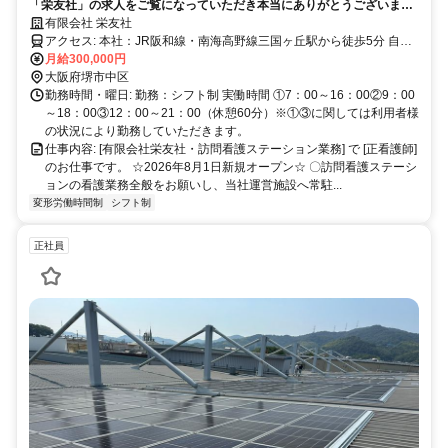
「栄友社」の求人をご覧になっていただき本当にありがとうございます
☆ ☆2026年8月1日から新規オープン施設の求人になります。 当社運営
有限会社 栄友社
施設（堺市中区と南区）で施設運営をしており訪問看護ステーションと
アクセス: 本社：JR阪和線・南海高野線三国ヶ丘駅から徒歩5分 自社
して医療面のサポートをお願いします。基本的には施設に常駐し勤務い
月給300,000円
施設：南海バス東山車庫前徒歩5分（ 車通勤可能
ただきます。
大阪府堺市中区
勤務時間・曜日: 勤務：シフト制 実働時間 ①7：00～16：00②9：00
～18：00③12：00～21：00（休憩60分）※①③に関しては利用者様
の状況により勤務していただきます。
仕事内容: [有限会社栄友社・訪問看護ステーション業務] で [正看護師]
のお仕事です。 ☆2026年8月1日新規オープン☆ 〇訪問看護ステーシ
ョンの看護業務全般をお願いし、当社運営施設へ常駐...
変形労働時間制
シフト制
正社員