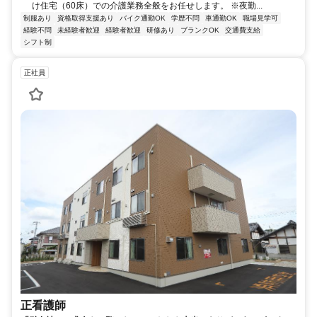
け住宅（60床）での介護業務全般をお任せします。 ※夜勤...
制服あり
資格取得支援あり
バイク通勤OK
学歴不問
車通勤OK
職場見学可
経験不問
未経験者歓迎
経験者歓迎
研修あり
ブランクOK
交通費支給
シフト制
正社員
正看護師