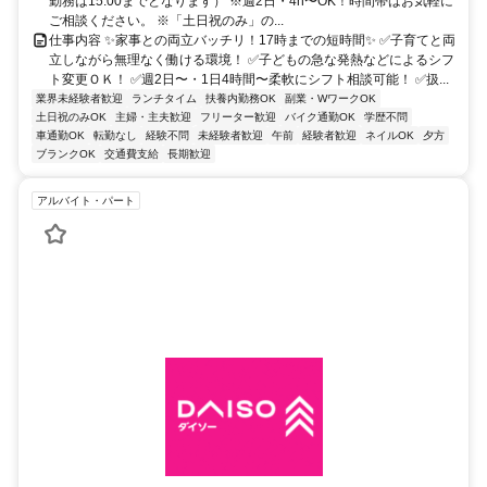
勤務は15:00までとなります） ※週2日・4h〜OK！時間帯はお気軽に
ご相談ください。 ※「土日祝のみ」の...
仕事内容 ✨家事との両立バッチリ！17時までの短時間✨ ✅子育てと両
立しながら無理なく働ける環境！ ✅子どもの急な発熱などによるシフ
ト変更ＯＫ！ ✅週2日〜・1日4時間〜柔軟にシフト相談可能！ ✅扱...
業界未経験者歓迎
ランチタイム
扶養内勤務OK
副業・WワークOK
土日祝のみOK
主婦・主夫歓迎
フリーター歓迎
バイク通勤OK
学歴不問
車通勤OK
転勤なし
経験不問
未経験者歓迎
午前
経験者歓迎
ネイルOK
夕方
ブランクOK
交通費支給
長期歓迎
アルバイト・パート