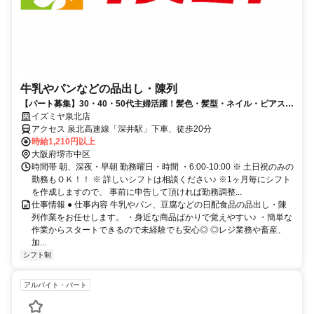
牛乳やパンなどの品出し・陳列
【パート募集】30・40・50代主婦活躍！髪色・髪型・ネイル・ピアス自
由！(規定有)
イズミヤ泉北店
アクセス 泉北高速線「深井駅」下車、徒歩20分
時給1,210円以上
大阪府堺市中区
時間帯 朝、深夜・早朝 勤務曜日・時間 ・6:00-10:00 ※ 土日祝のみの
勤務もＯＫ！！ ※ 詳しいシフトは相談ください♪ ※1ヶ月毎にシフト
を作成しますので、 事前に申告して頂ければ勤務調整...
仕事情報 ● 仕事内容 牛乳やパン、豆腐などの日配食品の品出し・陳
列作業をお任せします。 ・身近な商品ばかりで覚えやすい♪ ・簡単な
作業からスタートできるので未経験でも安心◎ ◎レジ業務や畜産、
加...
シフト制
アルバイト・パート