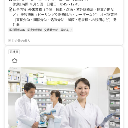
休憩1時間 ※月１回 日曜日 8:45〜12:45
仕事内容: 外来業務（予診・採血・点滴・紫外線療法・処置介助な
ど） 美容施術（ピーリングや医療脱毛・レーザーなど） オペ室業務
（直接介助・間接介助・処置介助・滅菌・患者様への説明など） 発
注業...
即日勤務OK
固定時間制
交通費支給
昇給あり
同じ企業の求人
正社員