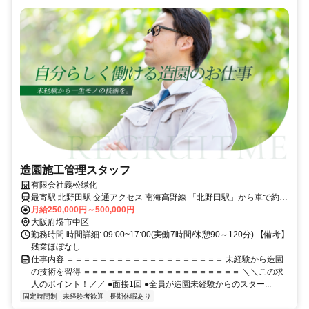
造園施工管理スタッフ
有限会社義松緑化
最寄駅 北野田駅 交通アクセス 南海高野線 「北野田駅」から車で約
5~7分
月給250,000円～500,000円
大阪府堺市中区
勤務時間 時間詳細: 09:00~17:00(実働7時間/休憩90～120分) 【備考】
残業ほぼなし
仕事内容 ＝＝＝＝＝＝＝＝＝＝＝＝＝＝＝＝＝＝＝ 未経験から造園
の技術を習得 ＝＝＝＝＝＝＝＝＝＝＝＝＝＝＝＝＝＝＝ ＼＼この求
人のポイント！／／ ●面接1回 ●全員が造園未経験からのスター...
固定時間制
未経験者歓迎
長期休暇あり