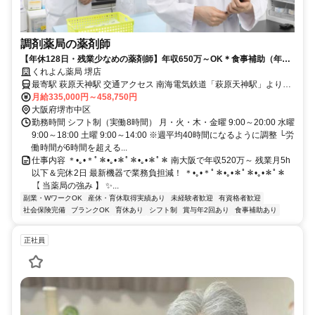
調剤薬局の薬剤師
【年休128日・残業少なめの薬剤師】年収650万～OK＊食事補助（年4
万以上）や奨学金支援あり
くれよん薬局 堺店
最寄駅 萩原天神駅 交通アクセス 南海電気鉄道「萩原天神駅」より車
月給335,000円～458,750円
で約5分 ＊車通勤OK ＊バイク通勤OK ＊駐車場完備
大阪府堺市中区
勤務時間 シフト制（実働8時間） 月・火・木・金曜 9:00～20:00 水曜
9:00～18:00 土曜 9:00～14:00 ※週平均40時間になるように調整 └労
働時間が6時間を超える...
仕事内容 ＊•｡•＊ﾟ＊•｡•＊ﾟ＊•｡•＊ﾟ＊ 南大阪で年収520万～ 残業月5h
以下＆完休2日 最新機器で業務負担減！ ＊•｡•＊ﾟ＊•｡•＊ﾟ＊•｡•＊ﾟ＊
【 当薬局の強み 】 ✨...
副業・WワークOK
産休・育休取得実績あり
未経験者歓迎
有資格者歓迎
社会保険完備
ブランクOK
育休あり
シフト制
賞与年2回あり
食事補助あり
正社員