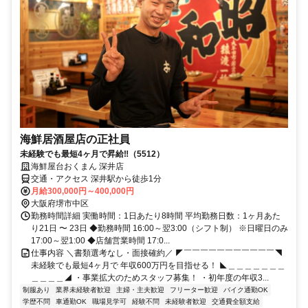
海鮮居酒屋店の正社員
未経験でも最短4ヶ月で昇給‼（5512）
海鮮屋台おくまん 深井店
交通・アクセス 深井駅から徒歩1分
月給300,000円～400,000円
大阪府堺市中区
勤務時間詳細 実働時間：1日あたり8時間 平均勤務日数：1ヶ月あた
り21日 〜 23日 ◆勤務時間 16:00～翌3:00（シフト制） ※日曜日のみ
17:00～翌1:00 ◆店舗営業時間 17:0...
仕事内容 ＼書類選考なし・面接確約／ ◤￣￣￣￣￣￣￣￣￣￣￣◥
未経験でも最短4ヶ月で 年収600万円を目指せる！ ◣＿＿＿＿＿＿＿
＿＿＿＿◢ ・事業拡大のためスタッフ募集！ ・初年度の年収3...
制服あり
業界未経験者歓迎
主婦・主夫歓迎
フリーター歓迎
バイク通勤OK
学歴不問
車通勤OK
職場見学可
経験不問
未経験者歓迎
交通費全額支給