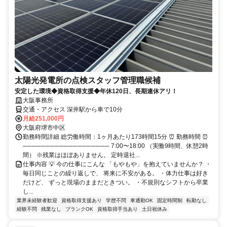
太陽光発電所の点検スタッフ管理職候補
安定した環境◆資格取得支援◆年休120日、長期連休アリ！
大阪事務所
交通・アクセス 深井駅から車で10分
月給251,000円
大阪府堺市中区
勤務時間詳細 総労働時間：1ヶ月あたり173時間15分 ⏰ 勤務時間 ⏰
─────────────────── 7:00〜18:00 （実働9時間、休憩2時
間） ※残業はほぼありません。 定時退社...
仕事内容 💡 今の仕事にこんな 「もやもや」を抱えていませんか？ ・
毎日同じことの繰り返しで、 将来に不安がある。 ・体力仕事は好き
だけど、 ずっと現場のままだときつい。 ・不規則なシフトから卒業
し...
業界未経験者歓迎
資格取得支援あり
学歴不問
車通勤OK
固定時間制
転勤なし
経験不問
残業なし
ブランクOK
資格取得手当あり
土日祝休み