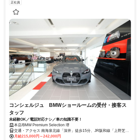
正社員
コンシェルジュ BMWショールームの受付・接客ス
タッフ
未経験OK／電話対応ナシ／車の知識不要！
本店/BMW Premium Selection 堺
交通・アクセス 南海泉北線「深井」徒歩15分、JR阪和線「上野芝」
徒歩25分
月給215,000円～242,000円