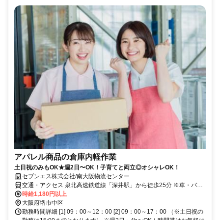
アパレル商品の倉庫内軽作業
土日祝のみもOK★週2日〜OK！子育てと両立◎オシャレOK！
セブンエス株式会社/南大阪物流センター
交通・アクセス 泉北高速鉄道線「深井駅」から徒歩25分 ※車・バイ
ク通勤ＯＫ
時給1,180円以上
大阪府堺市中区
勤務時間詳細 [1] 09：00～12：00 [2] 09：00～17：00 （※土日祝の