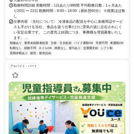
勤務時間詳細 実働時間：1日あたり8時間 平均勤務日数：1ヶ月あた
り20日 〜 22日 勤務時間：9:00～18:00（昼休憩60分） ※残業ほぼ無
し
仕事内容 〈当社について〉 冷凍食品の配送を中心に各種周辺サービ
スも手がける当社。 食品を扱う仕事だけに景気の波に左右されにく
い安定企業です。 この度売上好調につき、事務職を増員募集いたし
ます。 ...
制服あり
業界未経験者歓迎
主婦・主夫歓迎
バイク通勤OK
学歴不問
車通勤OK
転勤なし
経験不問
ネイルOK
残業なし
賞与あり
交通費支給
シフト制
長期休暇あり
髪型・髪色自由
アルバイト・パート