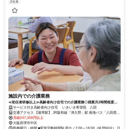
正社員
施設内での介護業務
≪初任者研修以上≫高齢者向け住宅での介護業務◇残業月2時間程度◇
充実の待遇！腰を据えて働けます！
サービス付き高齢者向け住宅 いきいき希望苑 八田
交通アクセス 【最寄駅】 JR阪和線「津久野」駅 南海バス「八田西団
地」停留所より徒歩6分
月給247,300円以上
大阪府堺市中区
勤務曜日・時間 ■変形労働時間制 早出／7:00～16:00（休憩60分） 日