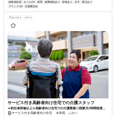
経験者歓迎
ネイルOK
夜間
食費補助あり
研修あり
夕方
賞与あり
ブランクOK
交通費支給
アルバイト・パート
サービス付き高齢者向け住宅での介護スタッフ
≪初任者研修以上≫高齢者向け住宅での介護業務◇残業月2時間程度◇
充実の待遇！腰を据えて働けます！
サービス付き高齢者向け住宅 永幸苑 ふかい