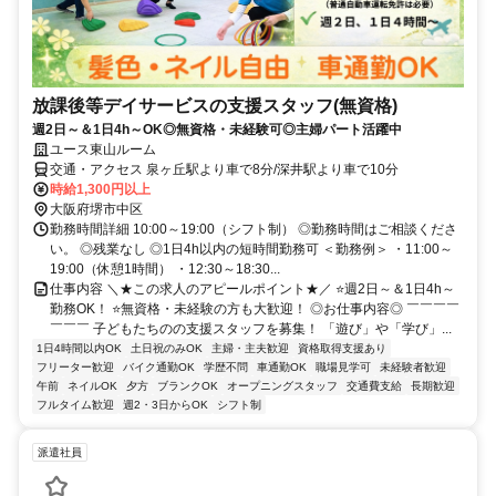
放課後等デイサービスの支援スタッフ(無資格)
週2日～＆1日4h～OK◎無資格・未経験可◎主婦パート活躍中
ユース東山ルーム
交通・アクセス 泉ヶ丘駅より車で8分/深井駅より車で10分
時給1,300円以上
大阪府堺市中区
勤務時間詳細 10:00～19:00（シフト制） ◎勤務時間はご相談くださ
い。 ◎残業なし ◎1日4h以内の短時間勤務可 ＜勤務例＞ ・11:00～
19:00（休憩1時間） ・12:30～18:30...
仕事内容 ＼★この求人のアピールポイント★／ ⭐週2日～＆1日4h～
勤務OK！ ⭐無資格・未経験の方も大歓迎！ ◎お仕事内容◎ ￣￣￣￣
￣￣￣ 子どもたちのの支援スタッフを募集！ 「遊び」や「学び」...
1日4時間以内OK
土日祝のみOK
主婦・主夫歓迎
資格取得支援あり
フリーター歓迎
バイク通勤OK
学歴不問
車通勤OK
職場見学可
未経験者歓迎
午前
ネイルOK
夕方
ブランクOK
オープニングスタッフ
交通費支給
長期歓迎
フルタイム歓迎
週2・3日からOK
シフト制
派遣社員