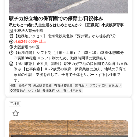
駅チカ好立地の保育園での保育士/日祝休み
私たちと一緒に先生生活をはじめませんか？ 【正職員】小規模保育事業
所での保育スタッフ募集中！
学校法人慈光学園
【勤務地アクセス】 南海電鉄泉北線「深井駅」から徒歩約7分
月給249,000円以上
大阪府堺市中区
【勤務時間】 シフト制（月曜～土曜） 7：30～18：30 ※休憩60分
※実働8h程度 ※シフト制のため、勤務時間帯に変動あり
【雇用形態】 正社員 【職種】 駅チカ好立地の保育園での保育士/日祝
休み 【仕事内容】 0～2歳児の教育・保育業務に加え、地域の子育て
家庭の相談・支援を通じて、子育て全体をサポートするお仕事で
す。...
長期
経験不問
未経験者歓迎
有資格者歓迎
賞与あり
ブランクOK
育休あり
交通費支給
シフト制
長期休暇あり
寮・社宅あり
正社員