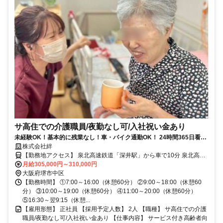
サ高住での介護職員/夜勤なし可/入社祝い金あり
未経験OK！基本的に残業なし！車・バイク通勤OK！ 24時間365日看護
師常駐なので安心して介護に専念できます！
株式会社絆
【勤務地アクセス】 泉北高速鉄道「深井駅」から車で10分 泉北高速
鉄道「なかもず駅」から車で20分 泉北高速鉄道「光明池駅」から車
月給305,000円～310,000円
で15分 南海高野線「大阪狭山市駅」から車で20分 近鉄南大阪線「古
大阪府堺市中区
市駅」から車で30分 近鉄南大阪線「河内松原駅」から車で25分 「生
【勤務時間】 ①7:00～16:00（休憩60分） ②9:00～18:00（休憩60
活協同組合コープ自然派おおさか 堺センター」徒歩1分 ◯車・マイカ
分） ③10:00～19:00（休憩60分） ④11:00～20:00（休憩60分）
ー通勤OK！（無料駐車場あり） ◯バイク・自転車通勤OK（無料駐輪
⑤16:30～翌9:15（休憩...
場あり）
【雇用形態】 正社員 【採用予定人数】 2人 【職種】 サ高住での介護
職員/夜勤なし可/入社祝い金あり 【仕事内容】 サービス付き高齢者向