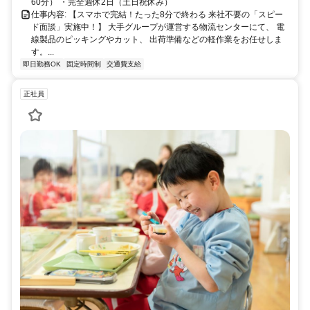
方面からも通勤しやすい立地です。
60分） ・完全週休2日（土日祝休み）
仕事内容: 【スマホで完結！たった8分で終わる 来社不要の「スピー
ド面談」実施中！】 大手グループが運営する物流センターにて、 電
線製品のピッキングやカット、 出荷準備などの軽作業をお任せしま
す。...
即日勤務OK
固定時間制
交通費支給
正社員