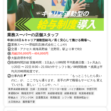
業務スーパーの店舗スタッフ
年休110日＆キャリア連動型給与／長く安心して働ける職場へ。
業務スーパー堺福田店(株式会社こくぶや)
交通・アクセス 南海高野線「北野田」駅より車で8分
月給250,000円～404,000円
大阪府堺市中区
勤務時間詳細 実働時間：1日あたり8時間 平均勤務日数：1ヶ月あた
り20日 〜 22日 8:00～21:00の中で シフト制／8時間勤務 ＊残業は平
均月20時間程度です。
仕事内容 ◤￣￣￣￣￣￣￣￣￣￣￣￣￣￣ 「もっとこうしたら良い
のに」が、 ここでなら通ります。 若手の声で職場もサービスも 変え
ていける、 新しい「こくぶや」へ！ ＿＿＿＿＿＿＿＿＿＿...
業界未経験者歓迎
主婦・主夫歓迎
フリーター歓迎
バイク通勤OK
学歴不問
車通勤OK
職場見学可
経験不問
未経験者歓迎
経験者歓迎
有資格者歓迎
研修あり
ブランクOK
交通費支給
長期歓迎
シフト制
長期休暇あり
土日祝休み
履歴書不要