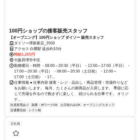
100円ショップの接客販売スタッフ
【オープニング】100円ショップ ダイソー 販売スタッフ
ダイソー堺新家店_3500
アクセス 白鷺駅 徒歩約10分
時給1,265円
大阪府堺市中区
勤務曜日・時間 ・08:00～20:30（平日） ・12:00～17:00（平日） ・
17:00～20:30（平日） ・08:00～20:30（土日祝） ・12:00～
17:00（土日祝） ・17:...
仕事情報 ● 仕事内容 接客・レジ・品出し・商品管理・売場作りなど
をお願いします。 毎月、たくさんの新商品が入荷します。 季節に応
じて売場を作るので飽きずに楽しく、 続けられる仕事です。 オリジ
ナ...
社員登用あり
副業・WワークOK
土日祝のみOK
オープニングスタッフ
交通費支給
シフト制
正社員