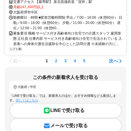
交通アクセス 【最寄駅】 泉北高速鉄道「深井」駅
月給247,300円以上
大阪府堺市中区
勤務曜日・時間 ■変形労働時間制 早出／7:00～16:00（休憩60分） 日
勤／9:00～18:00（休憩60分） 夕勤／11:00～20:00（休憩60分） 遅
出／12:00～21:00（休憩60...
募集要項 職種 サービス付き高齢者向け住宅での介護スタッフ 雇用形
態 正社員 仕事内容 サービス付き高齢者向け住宅で生活されている 入
居者への身体介護生活援助を中心とした訪問介護 ※未経験の方に...
シフト制
前へ
次へ
1
2
3
4
5
この条件の新着求人を受け取る
大阪府 / 中区
「LINEで受け取る」では、新着求人のほか、おすすめ情報なども配信しま
す。
詳しくはこちら
LINEで受け取る
メールで受け取る