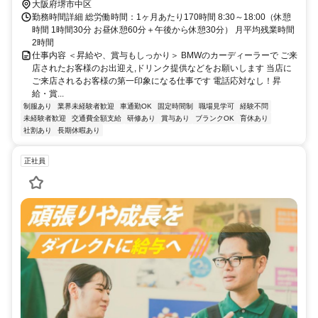
大阪府堺市中区
勤務時間詳細 総労働時間：1ヶ月あたり170時間 8:30～18:00（休憩
時間 1時間30分 お昼休憩60分＋午後から休憩30分） 月平均残業時間
2時間
仕事内容 ＜昇給や、賞与もしっかり＞ BMWのカーディーラーで ご来
店されたお客様のお出迎え,ドリンク提供などをお願いします 当店に
ご来店されるお客様の第一印象になる仕事です 電話応対なし！昇
給・賞...
制服あり
業界未経験者歓迎
車通勤OK
固定時間制
職場見学可
経験不問
未経験者歓迎
交通費全額支給
研修あり
賞与あり
ブランクOK
育休あり
社割あり
長期休暇あり
正社員