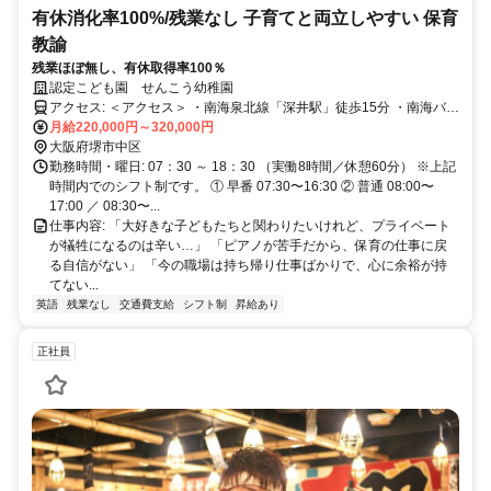
有休消化率100%/残業なし 子育てと両立しやすい 保育
教諭
残業ほぼ無し、有休取得率100％
認定こども園 せんこう幼稚園
アクセス: ＜アクセス＞ ・南海泉北線「深井駅」徒歩15分 ・南海バス
「桝矢」バス停 徒歩1分 マイカー通勤OK！ 近隣に駐車場あり（料金
月給220,000円～320,000円
自己負担） ※地元・堺市の方はもちろん、和泉市や河内長野市から
大阪府堺市中区
通うスタッフもいます。
勤務時間・曜日: 07：30 ～ 18：30 （実働8時間／休憩60分） ※上記
時間内でのシフト制です。 ① 早番 07:30〜16:30 ② 普通 08:00〜
17:00 ／ 08:30〜...
仕事内容: 「大好きな子どもたちと関わりたいけれど、プライベート
が犠牲になるのは辛い…」 「ピアノが苦手だから、保育の仕事に戻
る自信がない」 「今の職場は持ち帰り仕事ばかりで、心に余裕が持
てない...
英語
残業なし
交通費支給
シフト制
昇給あり
正社員