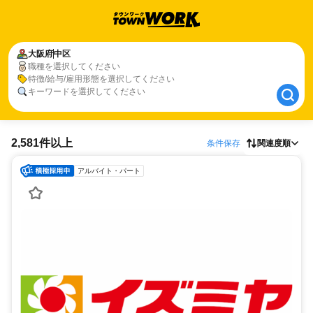
大阪府
大阪府
中区
中区
職種を選択してください
職種、特徴、キーワードを選択してください
特徴/給与/雇用形態を選択してください
キーワードを選択してください
2,581件以上
条件保存
関連度順
アルバイト・パート