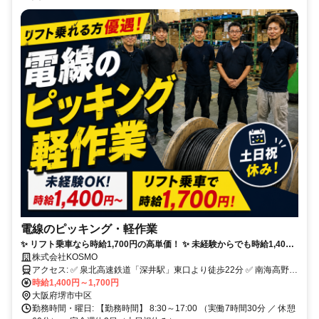
電線のピッキング・軽作業
✨ リフト乗車なら時給1,700円の高単価！ ✨ 未経験からでも時給1,400
円スタート ✨ 土日祝休み＆長期連休ありで無理なく稼げる ✨ 30代〜50
株式会社KOSMO
代の男性スタッフ多数活躍中！ ✨ バイク・自転車通勤OK＆質問しやす
アクセス: ✅ 泉北高速鉄道「深井駅」東口より徒歩22分 ✅ 南海高野線
い好環境
「初芝駅」より徒歩21分 ✅ 南海バス「下草尾」または 「大野芝」バ
時給1,400円～1,700円
ス停より徒歩8分 ✅ バイク・自転車通勤OK 【周辺エリアからも通い
大阪府堺市中区
やすい！】 堺市内だけでなく、中百舌鳥や北野田、 松原・河内長野
勤務時間・曜日: 【勤務時間】 8:30～17:00 （実働7時間30分 ／ 休憩