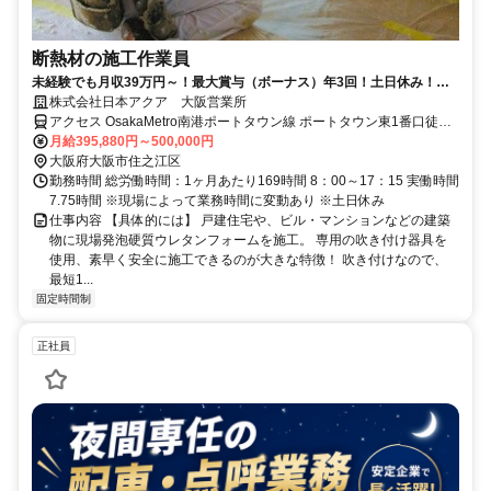
断熱材の施工作業員
未経験でも月収39万円～！最大賞与（ボーナス）年3回！土日休み！吹
き付け断熱材の施工スタッフ！
株式会社日本アクア 大阪営業所
アクセス OsakaMetro南港ポートタウン線 ポートタウン東1番口徒歩
約12分、OsakaMetro南港ポートタウン線 フェリーターミナル1-B口
月給395,880円～500,000円
徒歩約15分、OsakaMetro南港ポートタウン線 ポートタウン西1番口
大阪府大阪市住之江区
徒歩約21分
勤務時間 総労働時間：1ヶ月あたり169時間 8：00～17：15 実働時間
7.75時間 ※現場によって業務時間に変動あり ※土日休み
仕事内容 【具体的には】 戸建住宅や、ビル・マンションなどの建築
物に現場発泡硬質ウレタンフォームを施工。 専用の吹き付け器具を
使用、素早く安全に施工できるのが大きな特徴！ 吹き付けなので、
最短1...
固定時間制
正社員