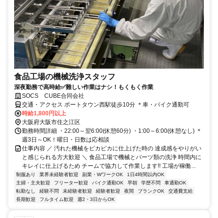
食品工場の機械洗浄スタッフ
深夜勤務で高時給✅難しい作業はナシ！もくもく作業
SOCS CUBE合同会社
交通・アクセス ポートタウン西駅徒歩10分 ＊車・バイク通勤可
時給1,800円以上
大阪府大阪市住之江区
勤務時間詳細 ・22:00～翌6:00(休憩60分) ・1:00～6:00(休憩なし) ＊
週3日～OK！曜日・日数は応相談
仕事内容 ／ 汚れた機械をピカピカに仕上げた時の 達成感をやりがい
と感じられる方大歓迎 ＼ 食品工場で機械とパーツ類の洗浄 時間内に
キレイに仕上げるため チームで協力して作業します!! 工場が稼働...
制服あり
業界未経験者歓迎
副業・WワークOK
1日4時間以内OK
主婦・主夫歓迎
フリーター歓迎
バイク通勤OK
早朝
学歴不問
車通勤OK
転勤なし
経験不問
未経験者歓迎
経験者歓迎
夜間
ブランクOK
交通費支給
長期歓迎
フルタイム歓迎
週2・3日からOK