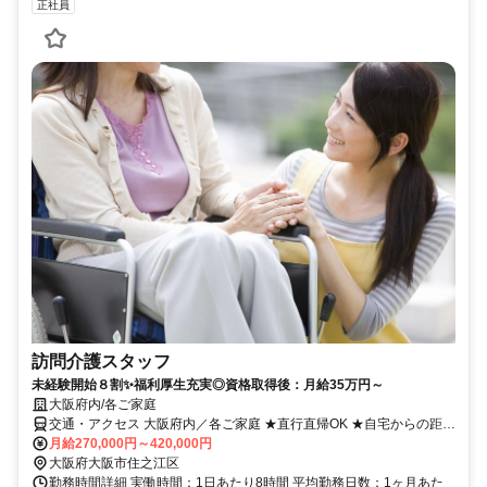
正社員
訪問介護スタッフ
未経験開始８割✨福利厚生充実◎資格取得後：月給35万円～
大阪府内/各ご家庭
交通・アクセス 大阪府内／各ご家庭 ★直行直帰OK ★自宅からの距離
を考慮して訪問先決定！
月給270,000円～420,000円
大阪府大阪市住之江区
勤務時間詳細 実働時間：1日あたり8時間 平均勤務日数：1ヶ月あた