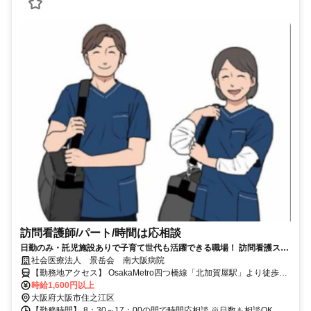
訪問看護師/パート/時間は応相談
日勤のみ・託児施設ありで子育て世代も活躍できる職場！ 訪問看護ステ
ーション看護師募集！
社会医療法人 景岳会 南大阪病院
【勤務地アクセス】 OsakaMetro四つ橋線「北加賀屋駅」より徒歩で
時給1,600円以上
約6分 〇バイク・自転車通勤OK
大阪府大阪市住之江区
【勤務時間】 8：30～17：00の間で時間応相談 ※日数も相談OK