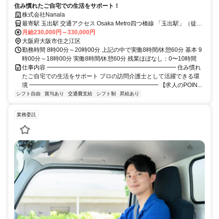
住み慣れたご自宅での生活をサポート！
株式会社Nanala
最寄駅 玉出駅 交通アクセス Osaka Metro四つ橋線 「玉出駅」（徒歩
約1分） 阪堺電気軌道阪堺線「塚西駅」（徒歩約7分） 南海電気鉄道
月給230,000円～330,000円
南海線「岸里玉出駅」（徒歩約9分）
大阪府大阪市住之江区
勤務時間 8時00分～20時00分 上記の中で実働8時間/休憩60分 基本 9
時00分～18時00分 実働8時間/休憩60分 残業ほぼなし：0〜10時間
仕事内容 ━━━━━━━━━━━━━━━━━━━━━━ 住み慣れ
たご自宅での生活をサポート プロの訪問介護士として活躍できる環
境 ━━━━━━━━━━━━━━━━━━━━━━ 【求人のPOIN...
シフト自由
賞与あり
交通費支給
シフト制
昇給あり
業務委託