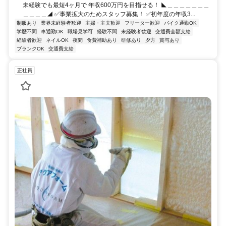
未経験でも最短4ヶ月で 年収600万円を目指せる！ ◣＿＿＿＿＿＿＿
＿＿＿＿◢ ✅事業拡大のためスタッフ募集！ ✅初年度の年収3...
制服あり
業界未経験者歓迎
主婦・主夫歓迎
フリーター歓迎
バイク通勤OK
学歴不問
車通勤OK
職場見学可
経験不問
未経験者歓迎
交通費全額支給
経験者歓迎
ネイルOK
夜間
食費補助あり
研修あり
夕方
賞与あり
ブランクOK
交通費支給
正社員