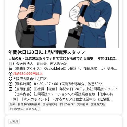
年間休日120日以上/訪問看護スタッフ
日勤のみ・託児施設ありで子育て世代も活躍できる職場！ 年間休日120
日以上の訪問看護ステーション/看護師☆
社会医療法人 景岳会 南大阪病院
【勤務地アクセス】 OsakaMetro四つ橋線「北加賀屋駅」より徒歩で
月給230,000円以上
約6分 〇バイク・自転車通勤OK
大阪府大阪市住之江区
【勤務時間】 8：30～17：00（実働7時間30分、休憩60分）
【雇用形態】 正社員 【職種】 年間休日120日以上/訪問看護スタッフ
【仕事内容】 訪問看護ステーションでの看護業務全般 【仕事の特
徴】 【求人のポイント】 ・対応エリアは住之江区中心（近隣区...
産休・育休取得実績あり
固定時間制
平日のみOK
賞与あり
交通費支給
土日祝休み
託児所あり
正社員