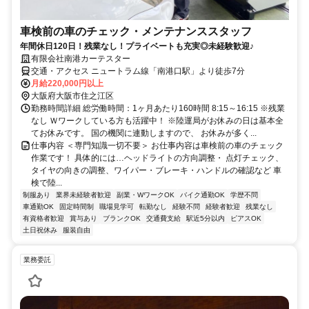
車検前の車のチェック・メンテナンススタッフ
年間休日120日！残業なし！プライベートも充実◎未経験歓迎♪
有限会社南港カーテスター
交通・アクセス ニュートラム線「南港口駅」より徒歩7分
月給220,000円以上
大阪府大阪市住之江区
勤務時間詳細 総労働時間：1ヶ月あたり160時間 8:15～16:15 ※残業
なし Ｗワークしている方も活躍中！ ※陸運局がお休みの日は基本全
てお休みです。 国の機関に連動しますので、 お休みが多く...
仕事内容 ＜専門知識一切不要＞ お仕事内容は車検前の車のチェック
作業です！ 具体的には…ヘッドライトの方向調整・ 点灯チェック、
タイヤの向きの調整、ワイパー・ブレーキ・ハンドルの確認など 車
検で陸...
制服あり
業界未経験者歓迎
副業・WワークOK
バイク通勤OK
学歴不問
車通勤OK
固定時間制
職場見学可
転勤なし
経験不問
経験者歓迎
残業なし
有資格者歓迎
賞与あり
ブランクOK
交通費支給
駅近5分以内
ピアスOK
土日祝休み
服装自由
業務委託