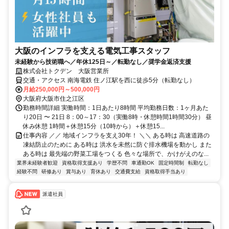
大阪のインフラを支える電気工事スタッフ
未経験から技術職へ／年休125日～／転勤なし／奨学金返済支援
株式会社トクデン 大阪営業所
交通・アクセス 南海電鉄 住ノ江駅を西に徒歩5分（転勤なし）
月給250,000円～500,000円
大阪府大阪市住之江区
勤務時間詳細 実働時間：1日あたり8時間 平均勤務日数：1ヶ月あた
り20日 〜 21日 8：00～17：30（実働8時・休憩時間1時間30分） 昼
休み休憩 1時間＋休憩15分（10時から）＋休憩15...
仕事内容 ／／ 地域インフラを支え30年！ ＼＼ ある時は 高速道路の
凍結防止のために ある時は 洪水を未然に防ぐ排水機場を動かし また
ある時は 最先端の野菜工場をつくる 色々な場所で、かけがえのな...
業界未経験者歓迎
資格取得支援あり
学歴不問
車通勤OK
固定時間制
転勤なし
経験不問
研修あり
賞与あり
育休あり
交通費支給
資格取得手当あり
派遣社員