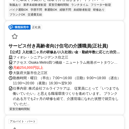
制服あり
業界未経験者歓迎
変形労働時間制
ランチタイム
フリーター歓迎
バイク通勤OK
学歴不問
車通勤OK
経験不問
未経験者歓迎
研修あり
ブランクOK
交通費支給
正社員
サービス付き高齢者向け住宅の介護職員(正社員)
【公式】入社後二ヶ月の研修あり/入社祝い金・勤続年数に応じた功労金
制度あり
フィオレ・シニアレジデンス住之江
アクセス: Osaka Metro四つ橋線・ニュートラム南港ポートタウン線
「住之江公園」駅から徒歩9分 または「住之江公園」駅から大阪市営
月給254,000円以上
バス5分「南加賀屋4丁目」バス停下車徒歩2分
大阪府大阪市住之江区
勤務時間・曜日: （早出）7:00〜16:00 （日勤）9:00〜18:00 （遅出）
11:00〜20:00 （夜勤）16:30〜翌9:30
仕事内容: 株式会社フルライフケアは、 従業員にとって「いつまでも
働いていたい」と思える職場環境づくりを進めています。 ブランク
のある方でも2ヶ月の研修を経て、介護現場になれた状態で就労をし
ていただ...
変形労働時間制
アルバイト・パート