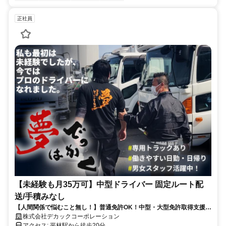
正社員
【未経験も月35万可】中型ドライバー 固定ルート配
送/手積みなし
【人間関係で悩むこと無し！】普通免許OK！中型・大型免許取得支援あ
り／今なら入社お祝い金20万円支給／昼過ぎには退勤／賞与あり／選べ
株式会社デカックコーポレーション
る休暇制度／洗車機あり／固定車両／電話応募OK
アクセス: 平林駅から徒歩20分