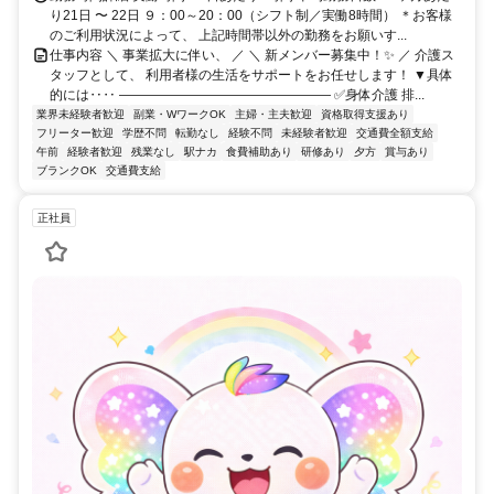
り21日 〜 22日 ９：00～20：00（シフト制／実働8時間） ＊お客様
のご利用状況によって、 上記時間帯以外の勤務をお願いす...
仕事内容 ＼ 事業拡大に伴い、 ／ ＼ 新メンバー募集中！✨ ／ 介護ス
タッフとして、 利用者様の生活をサポートをお任せします！ ▼具体
的には‥‥ ―――――――――――――――― ✅身体介護 排...
業界未経験者歓迎
副業・WワークOK
主婦・主夫歓迎
資格取得支援あり
フリーター歓迎
学歴不問
転勤なし
経験不問
未経験者歓迎
交通費全額支給
午前
経験者歓迎
残業なし
駅ナカ
食費補助あり
研修あり
夕方
賞与あり
ブランクOK
交通費支給
正社員