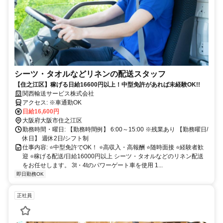
シーツ・タオルなどリネンの配送スタッフ
【住之江区】稼げる日給16600円以上！中型免許があれば未経験OK!!
関西輸送サービス株式会社
アクセス: ※車通勤OK
日給16,600円
大阪府大阪市住之江区
勤務時間・曜日: 【勤務時間例】 6:00～15:00 ※残業あり 【勤務曜日/
休日】 週休2日/シフト制
仕事内容: ⭐中型免許でOK！ ⭐高収入・高報酬 ⭐随時面接 ⭐経験者歓
迎 ⭐稼げる配送/日給16000円以上 シーツ・タオルなどのリネン配送
をお任せします。 3t・4tのパワーゲート車を使用 1...
即日勤務OK
正社員