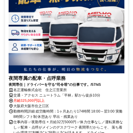
夜間専属の配車・点呼業務
夜間専任｜ドライバーを守る“司令塔”の仕事です。/57hiS
名正運輸株式会社 住之江営業所
交通・アクセス ニュートラム「平林」駅から徒歩10分
月給325,000円以上
大阪府大阪市住之江区
勤務時間詳細 総労働時間：1ヶ月あたり174時間 18:00～翌3:00 実働
8時間シフト制 休憩あり 早出・残業あり
仕事内容 ✅夜勤専任 × 月給32万5000円 ✅体力仕事なし／運転業務な
し ✅配車・点呼がメインのデスクワーク 夜間帯だからこそ、 落ち着
いた環境で“判断力”と“段取り力”が活きます。 ドライバー...