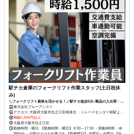
駅チカ倉庫のフォークリフト作業スタッフ(土日祝休
み)
＼フォークリフト資格を活かせる！／駅チカ徒歩5分♪製品の入出荷・チ
ェック作業◎土日祝休み＆日勤のみ！
株式会社ブルーアシスト
アクセス: 大阪府大阪市住之江区南港北 ・トレードセンター前駅より
徒歩5分 駅チカで通勤ラクラク♪ 毎日の通勤負担が少なく、働きやす
時給1,500円以上
大阪府大阪市住之江区
い立地です◎ 公共交通機関での通勤に便利な職場です。
勤務時間・曜日: 【勤務時間・曜日】 8:30～17:30 ・実働8時間 ・休
憩60分 ・日勤のみのお仕事です 【勤務曜日】 月曜日～金曜日 【休