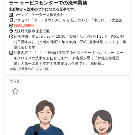
ラー サービスセンターでの洗車業務
未経験から洗車のプロになれる仕事です。
コーンズ・モータース株式会社
アクセス: 「ポートタウン東」から 徒歩約12分 「中ふ頭」（大阪府）
徒歩で約17分 「ポートタウン西」 徒歩で約17分 バス停 「コスモス
時給1,300円
クエア南」徒歩で約5分 「住友生命前」徒歩で約6分 「インテックス
大阪府大阪市住之江区
大阪東」徒歩で約6分 ※ 当社規定により自家用車通勤は不可とさせて
勤務時間・曜日: 9：30 ～ 18:30（実働7.75h／休憩1.25h） 週5日(原
いただいております。 ※変更の範囲：なし
則日祝休み） その他の休暇：年末年始、GW、夏季休暇 シフトはご希
望に応じます
仕事内容: *---*---*---* 整備作業完了後のフェラーリ, ベントレー, ロー
ルスロイスの洗車をお任せします。 お客様が思う「弊社の修理品
質」の第一印象を左右する重要なお仕事です。 車同様...
急募
交通費支給
シフト制
正社員