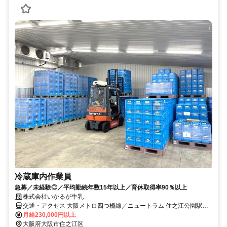
冷蔵庫内作業員
急募／未経験◎／平均勤続年数15年以上／育休取得率90％以上
株式会社いかるが牛乳
交通・アクセス 大阪メトロ四つ橋線／ニュートラム 住之江公園駅か
ら徒歩10分
月給230,000円以上
大阪府大阪市住之江区