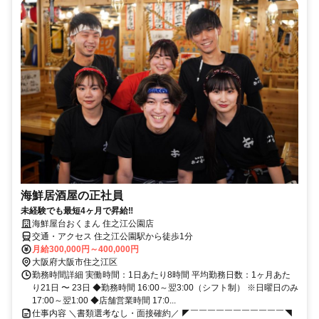
海鮮居酒屋の正社員
未経験でも最短4ヶ月で昇給‼
海鮮屋台おくまん 住之江公園店
交通・アクセス 住之江公園駅から徒歩1分
月給300,000円～400,000円
大阪府大阪市住之江区
勤務時間詳細 実働時間：1日あたり8時間 平均勤務日数：1ヶ月あた
り21日 〜 23日 ◆勤務時間 16:00～翌3:00（シフト制） ※日曜日のみ
17:00～翌1:00 ◆店舗営業時間 17:0...
仕事内容 ＼書類選考なし・面接確約／ ◤￣￣￣￣￣￣￣￣￣￣￣◥