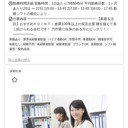
勤務時間詳細 実働時間：1日あたり7時間45分 平均勤務日数：1ヶ月
あたり20日 〜 22日 1)5:00～13:45 2)7:00～15:45 3)9:00～17:45 勤
務シフトの都合により ...
仕事内容 ━━━━━━━━━━━━━━━━━━━━ 【新着＆注
目】おすすめＰＯＩＮＴ！ 創業100年以上の安定企業 腰を据えて長
く続けられる会社です！ 力作業に自身のある方にピッタリ！！
━━━━━━...
制服あり
業界未経験者歓迎
バイク通勤OK
学歴不問
車通勤OK
職場見学可
転勤なし
経験不問
未経験者歓迎
経験者歓迎
ブランクOK
長期歓迎
シフト制
髪型・髪色自由
同じ企業の求人
派遣社員