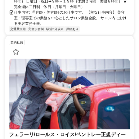
時間） 日曜日・祝日➡９時～１９時（休憩２時間・実働８時間） ★
完全週休二日制 休日（月曜日・火曜日）
仕事内容: [理容師・美容師] のお仕事です。 【主な仕事内容】 美容
室・理容室での業務を中心としたサロン業務全般。 サロン内におけ
る美容業務全般。
交通費支給
完全歩合制
駅近5分以内
昇給あり
契約社員
フェラーリ/ロールス・ロイス/ベントレー正規ディー