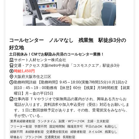
コールセンター ノルマなし 残業無 駅徒歩3分の
好立地
土日祝休み！CMでお馴染み共済のコールセンター業務！
サポート人材センター株式会社
交通・アクセス 大阪metro中央線「コスモスクエア」駅徒歩3分
時給1,450円
大阪府大阪市住之江区
勤務時間詳細 【勤務時間】9:45～18:00(実働7時間15分)※月1回か2
回10：45～19：00勤務有 【休憩】60分 【残業】月5時間程度 【就業
曜日】月～金の平日5日
仕事内容 ＴＶやラジオで保険商品の案内がされ、興味ある方からお
電話が入ります。資料請求や加入申込受付（受信）対応をお願いしま
す。１日に数回放映予定があります。その他、受電状況をみながら、
手が空いている...
業界未経験者歓迎
ランチタイム
副業・WワークOK
主婦・主夫歓迎
フリーター歓迎
学歴不問
固定時間制
職場見学可
平日のみOK
転勤なし
経験不問
未経験者歓迎
交通費全額支給
経験者歓迎
ネイルOK
残業なし
研修あり
ブランクOK
交通費支給
長期歓迎