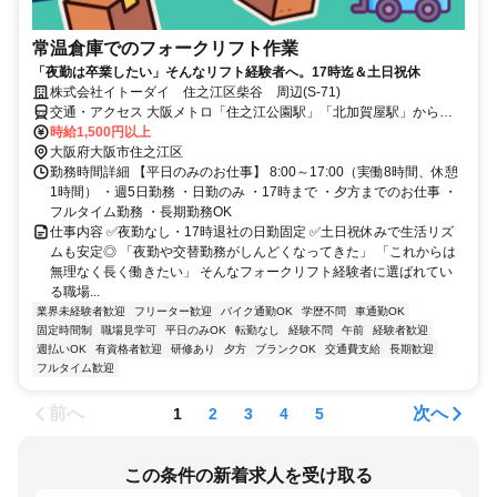
常温倉庫でのフォークリフト作業
「夜勤は卒業したい」そんなリフト経験者へ。17時迄＆土日祝休
株式会社イトーダイ 住之江区柴谷 周辺(S-71)
交通・アクセス 大阪メトロ「住之江公園駅」「北加賀屋駅」から徒
歩15分 ★車通勤OK
時給1,500円以上
大阪府大阪市住之江区
勤務時間詳細 【平日のみのお仕事】 8:00～17:00（実働8時間、休憩
1時間） ・週5日勤務 ・日勤のみ ・17時まで ・夕方までのお仕事 ・
フルタイム勤務 ・長期勤務OK
仕事内容 ✅夜勤なし・17時退社の日勤固定 ✅土日祝休みで生活リズ
ムも安定◎ 「夜勤や交替勤務がしんどくなってきた」 「これからは
無理なく長く働きたい」 そんなフォークリフト経験者に選ばれてい
る職場...
業界未経験者歓迎
フリーター歓迎
バイク通勤OK
学歴不問
車通勤OK
固定時間制
職場見学可
平日のみOK
転勤なし
経験不問
午前
経験者歓迎
週払いOK
有資格者歓迎
研修あり
夕方
ブランクOK
交通費支給
長期歓迎
フルタイム歓迎
前へ
次へ
1
2
3
4
5
この条件の新着求人を受け取る