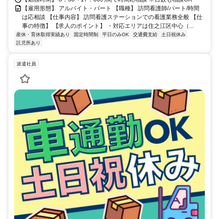
【雇用形態】 アルバイト・パート 【職種】 訪問看護師/パート/時間
は応相談 【仕事内容】 訪問看護ステーションでの看護業務全般 【仕
事の特徴】 【求人のポイント】 ・対応エリアは住之江区中心（...
産休・育休取得実績あり
固定時間制
平日のみOK
交通費支給
土日祝休み
託児所あり
派遣社員