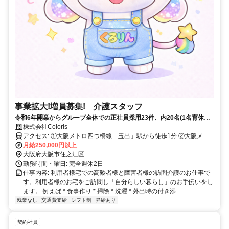
事業拡大!増員募集! 介護スタッフ
令和6年開業からグループ全体での正社員採用23件、内20名(1名育休中)
が今も勤続いただいています！離職率約13％！令和7年グループ残業実
株式会社Coloris
績０！
アクセス: ①大阪メトロ四つ橋線「玉出」駅から徒歩1分 ②大阪メト
ロ御堂筋線「昭和町」駅から徒歩6分 ③大阪メトロ御堂筋線「西田
月給250,000円以上
大阪府大阪市住之江区
辺」駅から徒歩7分 ④大阪メトロ谷町線「喜連瓜破」駅から徒歩6分
勤務時間・曜日: 完全週休2日
仕事内容: 利用者様宅での高齢者様と障害者様の訪問介護のお仕事で
す。利用者様のお宅をご訪問し「自分らしい暮らし」のお手伝いをし
ます。 例えば * 食事作り * 掃除 * 洗濯 * 外出時の付き添...
残業なし
交通費支給
シフト制
昇給あり
契約社員