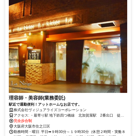
理容師・美容師(業務委託)
駅近で通勤便利！アットホームなお店です。
株式会社ヴィジュアライズコーポレーション
アクセス: ・最寄り駅 地下鉄四つ橋線 北加賀屋駅 2番出口 徒歩1
完全歩合制
分 ★全店舗 最寄り駅から徒歩1分～3分
大阪府大阪市住之江区
勤務時間・曜日: 平日➡９時30分～１９時30分（休憩２時間・実働８