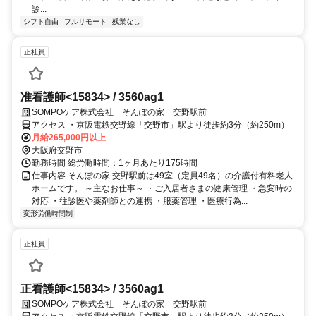
診...
シフト自由
フルリモート
残業なし
正社員
准看護師<15834> / 3560ag1
SOMPOケア株式会社 そんぽの家 交野駅前
アクセス ・京阪電鉄交野線「交野市」駅より徒歩約3分（約250m）
月給265,000円以上
大阪府交野市
勤務時間 総労働時間：1ヶ月あたり175時間
仕事内容 そんぽの家 交野駅前は49室（定員49名）の介護付有料老人
ホームです。 ～主なお仕事～ ・ご入居者さまの健康管理 ・急変時の
対応 ・往診医や薬剤師との連携 ・服薬管理 ・医療行為...
変形労働時間制
正社員
正看護師<15834> / 3560ag1
SOMPOケア株式会社 そんぽの家 交野駅前