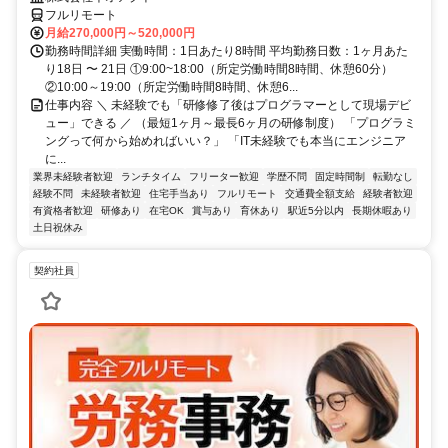
フルリモート
月給270,000円～520,000円
勤務時間詳細 実働時間：1日あたり8時間 平均勤務日数：1ヶ月あた
り18日 〜 21日 ①9:00~18:00（所定労働時間8時間、休憩60分）
②10:00～19:00（所定労働時間8時間、休憩6...
仕事内容 ＼ 未経験でも「研修修了後はプログラマーとして現場デビ
ュー」できる ／ （最短1ヶ月～最長6ヶ月の研修制度） 「プログラミ
ングって何から始めればいい？」 「IT未経験でも本当にエンジニア
に...
業界未経験者歓迎
ランチタイム
フリーター歓迎
学歴不問
固定時間制
転勤なし
経験不問
未経験者歓迎
住宅手当あり
フルリモート
交通費全額支給
経験者歓迎
有資格者歓迎
研修あり
在宅OK
賞与あり
育休あり
駅近5分以内
長期休暇あり
土日祝休み
契約社員