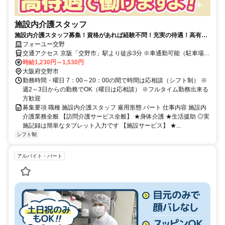
施設内介護スタッフ
施設内介護スタッフ募集！資格があれば経験不問！充実の待遇！高有給
取得率！高ICT導入！
フォーユー交野
交通アクセス 京阪「交野市」駅より徒歩3分 ※車通勤可能（駐車場あ
り）
時給1,230円～1,530円
大阪府交野市
勤務時間・曜日 7：00～20：00の間で時間は応相談（シフト制） ※
週2～3日からの勤務でOK（曜日は応相談） ※フルタイム勤務出来る
方歓迎
募集要項 職種 施設内介護スタッフ 雇用形態 パート 仕事内容 施設内
介護業務全般 【訪問介護サービス全般】 ★身体介護 ★生活援助 ◎実
施記録は簡単なタブレット入力です 【施設サービス】 ★...
シフト制
アルバイト・パート