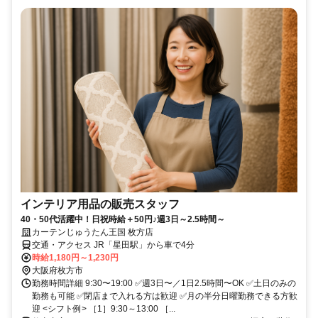
インテリア用品の販売スタッフ
40・50代活躍中！日祝時給＋50円♪週3日～2.5時間～
カーテンじゅうたん王国 枚方店
交通・アクセス JR「星田駅」から車で4分
時給1,180円～1,230円
大阪府枚方市
勤務時間詳細 9:30〜19:00 ✅週3日〜／1日2.5時間〜OK ✅土日のみの
勤務も可能 ✅閉店まで入れる方は歓迎 ✅月の半分日曜勤務できる方歓
迎 <シフト例> ［1］9:30～13:00 ［...