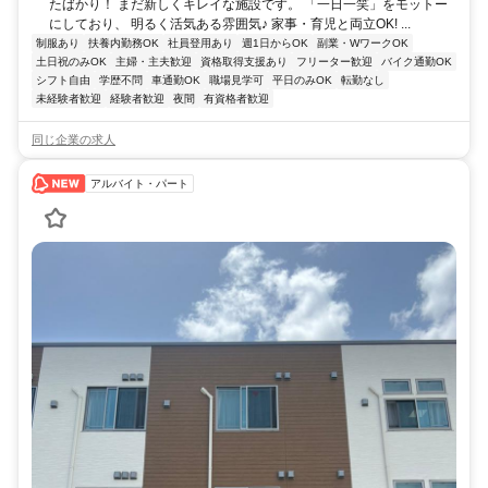
たばかり！ まだ新しくキレイな施設です。 「一日一笑」をモットー
にしており、 明るく活気ある雰囲気♪ 家事・育児と両立OK! ...
制服あり
扶養内勤務OK
社員登用あり
週1日からOK
副業・WワークOK
土日祝のみOK
主婦・主夫歓迎
資格取得支援あり
フリーター歓迎
バイク通勤OK
シフト自由
学歴不問
車通勤OK
職場見学可
平日のみOK
転勤なし
未経験者歓迎
経験者歓迎
夜間
有資格者歓迎
同じ企業の求人
アルバイト・パート