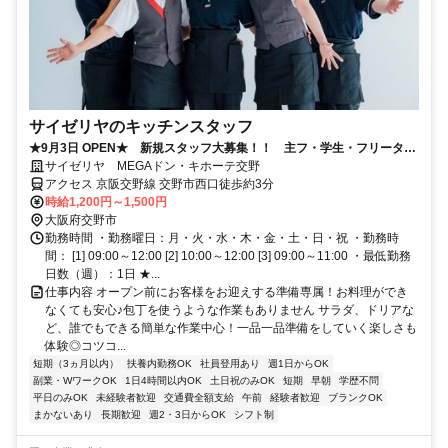
サイゼリヤのキッチンスタッフ
★9月3日 OPEN★ 新規スタッフ大募集！！ 主フ・学生・フリーター
の方、活躍中です！
サイゼリヤ MEGAドン・キホーテ交野
アクセス 京阪交野線 交野市西口徒歩約3分
時給1,200円～1,500円
大阪府交野市
勤務時間 ・勤務曜日：月・火・水・木・金・土・日・祝 ・勤務時
間： [1] 09:00～12:00 [2] 10:00～12:00 [3] 09:00～11:00 ・最低勤務
日数（週）：1日 ★...
仕事内容 オープン前にお客様をお迎えする準備専属！お料理ができ
なくても安心♪包丁を使うような作業もありません サラダ、ドリアな
ど、誰でもできる簡単な作業中心！一品一品準備をしていく楽しさも
体験◎コツコ...
短期（3ヵ月以内）
扶養内勤務OK
社員登用あり
週1日からOK
副業・WワークOK
1日4時間以内OK
土日祝のみOK
短期
早朝
学歴不問
平日のみOK
未経験者歓迎
交通費全額支給
午前
経験者歓迎
ブランクOK
まかないあり
長期歓迎
週2・3日からOK
シフト制