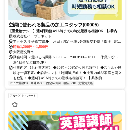
空調に使われる製品の加工スタッフ(00005)
【重量物ナシ！】週4日勤務や16時までの時短勤務も相談OK！扶養内勤
務OK！未経験でも覚えやすいシンプル軽作業◎
株式会社イープラネット
アクセス 学研都市線JR「津田」駅から車5分京阪交野線「郡津」駅か
ら車7分京阪交野線「村野」駅から車5分車・バイク通勤OK
時給1,200円～1,500円
大阪府交野市
勤務時間 ＜選べる時間帯＞ 8:30～17:30 9:00～16:00 ・休憩60分 ・
週4勤務など相談OK♪
仕事内容 【お仕事内容】 ◆20代～50代の女性活躍中！ ◆スキルや経
験は一切不要♪ ◆柔軟シフト！時間選択ok！ ◆扶養内ok◎家庭と両立
も歓迎！ ◆週4日や16時までの勤務も相談可！ 【 具体的...
バイク通勤OK
車通勤OK
固定時間制
週払いOK
交通費支給
アルバイト・パート