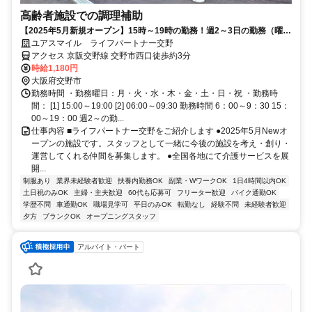
高齢者施設での調理補助
【2025年5月新規オープン】15時～19時の勤務！週2～3日の勤務（曜日
は要相談）/高齢者施設の調理盛付スタッフ（交野市駅から徒歩5分）
ユアスマイル ライフパートナー交野
アクセス 京阪交野線 交野市西口徒歩約3分
時給1,180円
大阪府交野市
勤務時間 ・勤務曜日：月・火・水・木・金・土・日・祝 ・勤務時
間： [1] 15:00～19:00 [2] 06:00～09:30 勤務時間 6：00～9：30 15：
00～19：00 週2～の勤...
仕事内容 ■ライフパートナー交野をご紹介します ●2025年5月Newオ
ープンの施設です。スタッフとして一緒に今後の施設を考え・創り・
運営してくれる仲間を募集します。 ●全国各地にて介護サービスを展
開...
制服あり
業界未経験者歓迎
扶養内勤務OK
副業・WワークOK
1日4時間以内OK
土日祝のみOK
主婦・主夫歓迎
60代も応募可
フリーター歓迎
バイク通勤OK
学歴不問
車通勤OK
職場見学可
平日のみOK
転勤なし
経験不問
未経験者歓迎
夕方
ブランクOK
オープニングスタッフ
アルバイト・パート