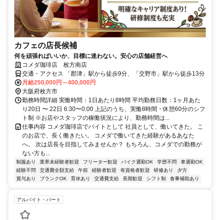
カフェの店長候補
何を頑張ればいいか、目標に迷わない。安心の店舗経営へ
コメダ珈琲店 枚⽅南店
交通・アクセス 「郡津」駅から徒歩9分、「交野市」駅から徒歩13分
月給250,000円～400,000円
大阪府枚方市
勤務時間詳細 実働時間：1日あたり8時間 平均勤務日数：1ヶ月あた
り20日 〜 22日 6:30〜0:00 上記のうち、実働8時間・休憩60分のシフ
ト制 ※お店やスタッフの稼働状況により、勤務時間は...
仕事内容 コメダ珈琲店でバイトとして 社員として、働いてきた。 こ
のお店で、長く働きたい。 コメダで働いてきた経験があるあなた
へ。 次は店長を目指してみませんか？ もちろん、コメダでの勤務が
ない方も...
制服あり
業界未経験者歓迎
フリーター歓迎
バイク通勤OK
学歴不問
車通勤OK
経験不問
交通費全額支給
午前
経験者歓迎
有資格者歓迎
研修あり
夕方
賞与あり
ブランクOK
育休あり
交通費支給
長期歓迎
シフト制
食事補助あり
アルバイト・パート