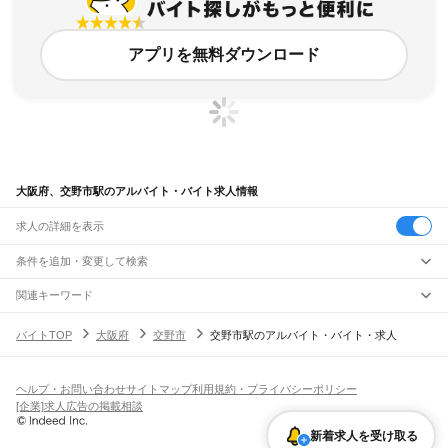
アプリを無料ダウンロード
大阪府、交野市駅のアルバイト・バイト求人情報
求人の詳細を表示
条件を追加・変更して検索
市区町村を追加・変更
関連キーワード
完全在宅ワーク 全国
シール貼り 在宅
現在地周辺
ガチャガチャ
犬カフェ
大阪府
駅を追加・変更
バイトTOP
大阪府
交野市
交野市駅のアルバイト・バイト・求人
大阪府
すべて
大阪市
すべて
職種を追加・変更
JR京都線
都島区
福島区
此花区
西区
港区
大正区
天王寺区
浪速区
西淀川区
東淀川区
東成区
島本駅
高槻駅
摂津富田駅
JR総持寺駅
茨木駅
千里丘駅
岸辺駅
吹田駅
東淀川駅
飲食・フードサービス
生野区
旭区
城東区
阿倍野区
住吉区
東住吉区
西成区
淀川区
鶴見区
住之江区
ヘルプ・お問い合わせ
サイトマップ
利用規約・プライバシーポリシー
特徴を追加・変更
新大阪駅
大阪駅
飲食・フードサービス
平野区
北区
中央区
すべて
[企業]求人広告の掲載相談
ホールスタッフ
キッチンスタッフ
皿洗い・洗い場
精肉・鮮魚加工
給食調理
人気
JR神戸線(大阪～神戸)
堺市
すべて
雇用形態を追加・変更
新着求人を受け取る
パン屋（ベーカリー）
フードカウンター販売員
バー（BAR）・バーテンダー
日払いOK
高校生歓迎
学生歓迎
深夜の仕事
髪型・髪色自由
ひげOK
ネイルOK
大阪駅
塚本駅
堺区
中区
東区
西区
南区
北区
美原区