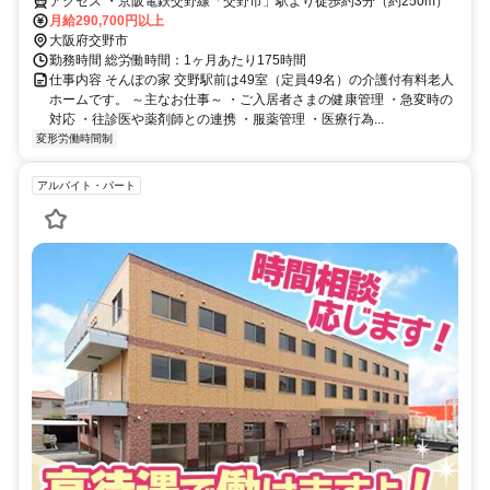
アクセス ・京阪電鉄交野線「交野市」駅より徒歩約3分（約250m）
月給290,700円以上
大阪府交野市
勤務時間 総労働時間：1ヶ月あたり175時間
仕事内容 そんぽの家 交野駅前は49室（定員49名）の介護付有料老人
ホームです。 ～主なお仕事～ ・ご入居者さまの健康管理 ・急変時の
対応 ・往診医や薬剤師との連携 ・服薬管理 ・医療行為...
変形労働時間制
アルバイト・パート