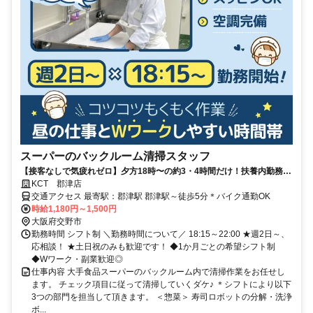
スーパーのバックルーム清掃スタッフ
【接客なしで気疲れゼロ】夕方18時〜の約3・4時間だけ！扶養内勤務
OK/副業・WワークOK！ 週2～の短時間勤務！シフト融通抜群！
KCT 郡津店
交通アクセス 最寄駅：郡津駅 郡津駅～徒歩5分＊バイク通勤OK
時給1,180円～1,500円
大阪府交野市
勤務時間 シフト制 ＼勤務時間について／ 18:15～22:00 ★週2日～、
応相談！ ★土日祝のみも歓迎です！ ◆1か月ごとの希望シフト制
◆Wワーク・副業歓迎◎
仕事内容 大手食品スーパーのバックルーム内で清掃作業をお任せし
ます。 チェック項目に従って清掃していくダケ♪ ＊シフトにより以下
3つの部門を担当して頂きます。 ＜惣菜＞ 寿司ロボットの分解・洗浄
ボ...