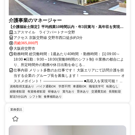
介護事業のマネージャー
【介護福祉士限定】平均残業10時間以内・年3回賞与・高年収を実現可
能！働きやすさ抜群！上場企業グループで安定して勤務◎
ユアスマイル ライフパートナー交野
アクセス 京阪交野線 交野市西口徒歩約3分
月給365,000円
大阪府交野市
勤務時間 総労働時間：1週あたり40時間 ・勤務時間： [1] 09:00～
18:00 ■日勤：9:00～18:00(実働8時間のシフト制) ※業務の都合によ
り、所定時間外の勤務や休日出勤を命じる...
仕事内容 メリット多数のお仕事です！ 大阪エリアにて訪問介護を担
当する企業の グループ長を募集します！ ――――――――――― オ
ススメポイント！ ――――――――――― ■高収入を実現可能！ ...
資格取得支援あり
バイク通勤OK
学歴不問
車通勤OK
職場見学可
転勤なし
経験者歓迎
有資格者歓迎
研修あり
賞与あり
育休あり
交通費支給
長期歓迎
駅近5分以内
シフト制
食事補助あり
業務委託