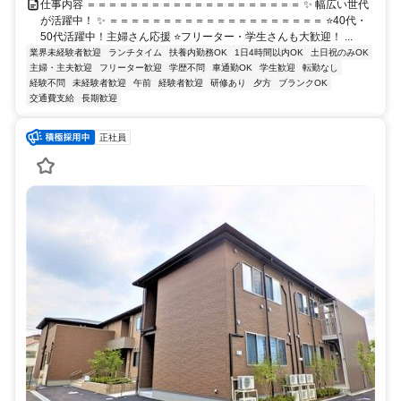
仕事内容 ＝＝＝＝＝＝＝＝＝＝＝＝＝＝＝＝＝＝＝＝ ✨ 幅広い世代
が活躍中！ ✨ ＝＝＝＝＝＝＝＝＝＝＝＝＝＝＝＝＝＝＝＝ ⭐40代・
50代活躍中！主婦さん応援 ⭐フリーター・学生さんも大歓迎！ ...
業界未経験者歓迎
ランチタイム
扶養内勤務OK
1日4時間以内OK
土日祝のみOK
主婦・主夫歓迎
フリーター歓迎
学歴不問
車通勤OK
学生歓迎
転勤なし
経験不問
未経験者歓迎
午前
経験者歓迎
研修あり
夕方
ブランクOK
交通費支給
長期歓迎
正社員