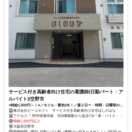
サービス付き高齢者向け住宅の看護師(日勤パート・ア
ルバイト)/交野市
⭐時給1,800円～！⭐／ネイル・髪色OK！／週２日〜・時間・日曜等の相
談OK＆夜勤一切なし残業ほぼなし！／30室のコンパクトなサ高住≪河
株式会社ビーコネクト サービス付き高齢者向け住宅ほしのはな
内磐船駅徒歩7分／車通勤OK≫
アクセス: * JR学研都市線 河内磐船駅から徒歩7分 * 車・バイク・自
転車通勤OK 駐車場無料
時給1,800円以上
大阪府交野市
勤務時間・曜日: 日勤シフト制（夜勤は一切ありません！） 09:00 〜