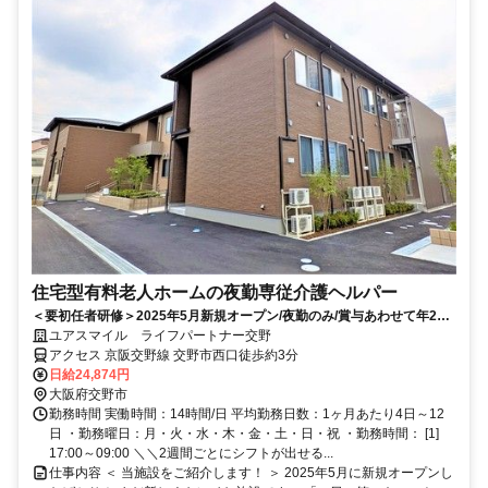
住宅型有料老人ホームの夜勤専従介護ヘルパー
＜要初任者研修＞2025年5月新規オープン/夜勤のみ/賞与あわせて年2回/
パートヘルパー（交野市駅徒歩3分）
ユアスマイル ライフパートナー交野
アクセス 京阪交野線 交野市西口徒歩約3分
日給24,874円
大阪府交野市
勤務時間 実働時間：14時間/日 平均勤務日数：1ヶ月あたり4日～12
日 ・勤務曜日：月・火・水・木・金・土・日・祝 ・勤務時間： [1]
17:00～09:00 ＼＼2週間ごとにシフトが出せる...
仕事内容 ＜ 当施設をご紹介します！ ＞ 2025年5月に新規オープンし