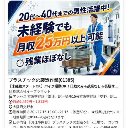
プラスチックの製造作業(01385)
【未経験スタートOK】バイク通勤OK！日勤のみ＆残業なし＆長期休暇
ありでプライベートも充実！メリハリつけて働けます◎
株式会社イープラネット
アクセス 京阪交野線『郡津』駅～徒歩15分京阪交野線『交野』駅～
徒歩20分学研都市線「津田」駅～バイク5分★バイク通勤ok
時給1,450円～1,813円
大阪府交野市
勤務時間 8:30～17:15 12:00～21:15 （休憩60分） ★残業ほぼナシ ※
研修期間は8:30～のみになります
仕事内容 【お仕事内容】 プラスチックの製造を行う工場で、 コツコ
ツ・モクモク作業をお任せします！ ▼具体的には・・・ ◇機械を製