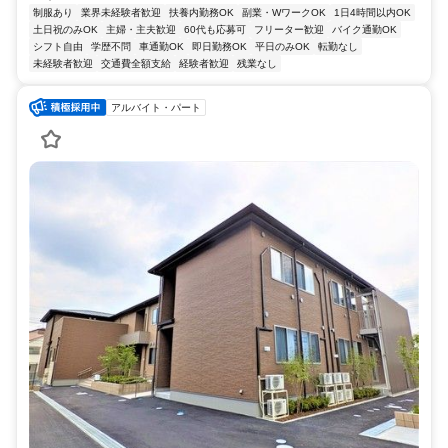
制服あり
業界未経験者歓迎
扶養内勤務OK
副業・WワークOK
1日4時間以内OK
土日祝のみOK
主婦・主夫歓迎
60代も応募可
フリーター歓迎
バイク通勤OK
シフト自由
学歴不問
車通勤OK
即日勤務OK
平日のみOK
転勤なし
未経験者歓迎
交通費全額支給
経験者歓迎
残業なし
アルバイト・パート