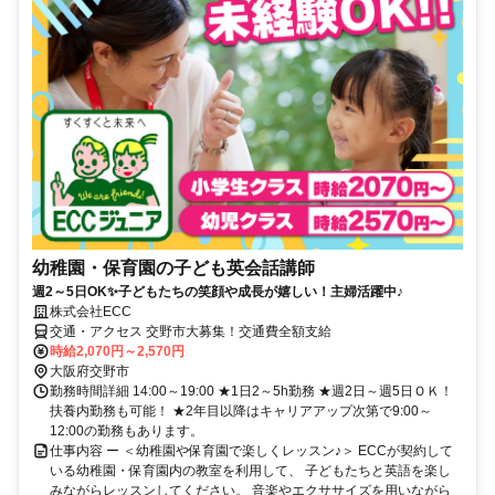
幼稚園・保育園の子ども英会話講師
週2～5日OK✨子どもたちの笑顔や成長が嬉しい！主婦活躍中♪
株式会社ECC
交通・アクセス 交野市大募集！交通費全額支給
時給2,070円～2,570円
大阪府交野市
勤務時間詳細 14:00～19:00 ★1日2～5h勤務 ★週2日～週5日ＯＫ！
扶養内勤務も可能！ ★2年目以降はキャリアアップ次第で9:00～
12:00の勤務もあります。
仕事内容 ー ＜幼稚園や保育園で楽しくレッスン♪＞ ECCが契約して
いる幼稚園・保育園内の教室を利用して、 子どもたちと英語を楽し
みながらレッスンしてください。 音楽やエクササイズを用いながら