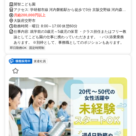
開智こども園
アクセス: 学研都市線 河内磐船駅から徒歩で3分 京阪交野線 河内森駅
から徒歩で10分 京阪交野線 交野市駅から徒歩で17分
月給200,000円以上
大阪府交野市
勤務時間・曜日: 8:00～17:00 休憩60分
仕事内容: 就学前の3歳児～5歳児の保育 ・クラス担任またはフリー教
諭としてこども園の仕事に携わっていただきます。 ・バス添乗乗務
あります。 ※別枠として、事務職としてのポジションもあります。
即日勤務OK
固定時間制
派遣社員