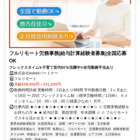
フルリモート労務事務|給与計算経験者募集|全国応募
OK
フレックスタイム✨子育て世代60％活躍中✨在宅勤務手当あり
株式会社kubellパートナー
フルリモート
月給208,000円～431,200円
勤務時間詳細 実働時間：1日あたり8時間 平均勤務日数：1ヶ月あた
り18日 〜 20日 フレックスタイム制 （標準労働時間／1日8h） ※メ
インタイム／10：00～16：00 ◎残業少なめ！ 月平...
仕事内容 ★☆★☆★☆★☆★☆★☆★☆★☆★☆ ☆ 労務実務経験を
お持ちの方 ★ ★ 給与計算、勤怠管理、年末調整 ☆ ☆ フルリモート
でスキル活かせる！ ★ ★☆★☆★☆★☆★☆★☆★☆★☆★☆ ...
業界未経験者歓迎
社員登用あり
副業・WワークOK
主婦・主夫歓迎
資格取得支援あり
学歴不問
転勤なし
フルリモート
交通費全額支給
経験者歓迎
ネイルOK
研修あり
在宅OK
賞与あり
交通費支給
ピアスOK
土日祝休み
服装自由
髪型・髪色自由