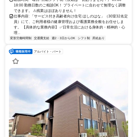
18:00 勤務日数のご相談OK！ プライベートに合わせて無理なく調整
できます。 ⚠残業はほぼありません！
仕事内容: 「サービス付き高齢者向け住宅 ほしのはな」（30室32名定
員）にて、ご利用者様の健康管理および看護業務全般をお任せしま
す。 【具体的な業務内容】 ✅日常生活における身体的・精神的・心
理...
変形労働時間制
交通費支給
週2・3日からOK
シフト制
昇給あり
アルバイト・パート