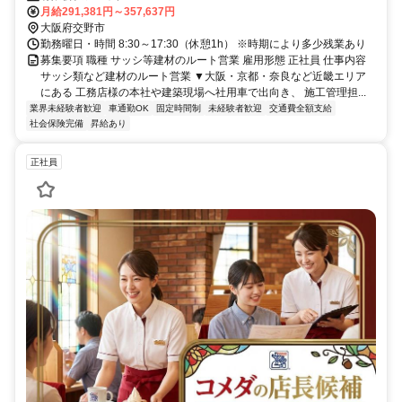
月給291,381円～357,637円
大阪府交野市
勤務曜日・時間 8:30～17:30（休憩1h） ※時期により多少残業あり
募集要項 職種 サッシ等建材のルート営業 雇用形態 正社員 仕事内容
サッシ類など建材のルート営業 ▼大阪・京都・奈良など近畿エリア
にある 工務店様の本社や建築現場へ社用車で出向き、 施工管理担...
業界未経験者歓迎
車通勤OK
固定時間制
未経験者歓迎
交通費全額支給
社会保険完備
昇給あり
正社員