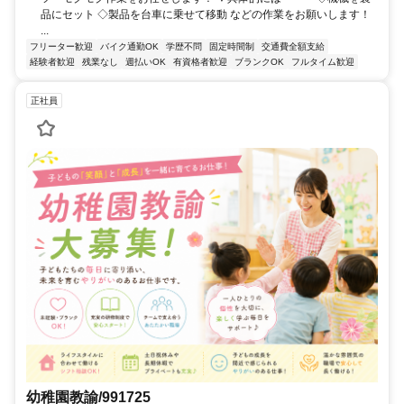
品にセット ◇製品を台車に乗せて移動 などの作業をお願いします！
...
フリーター歓迎
バイク通勤OK
学歴不問
固定時間制
交通費全額支給
経験者歓迎
残業なし
週払いOK
有資格者歓迎
ブランクOK
フルタイム歓迎
正社員
幼稚園教諭/991725