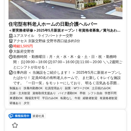
住宅型有料老人ホームの日勤介護ヘルパー
＜要実務者研修＞2025年5月新規オープン！有資格者募集／賞与あわせ
て年2回／交野市駅徒歩3分の好立地／日勤
ユアスマイル ライフパートナー交野
アクセス 京阪交野線 交野市西口徒歩約3分
時給1,505円
大阪府交野市
勤務時間 ・勤務曜日：月・火・水・木・金・土・日・祝 ・勤務時
間： [1] 09:00～18:00 [2] 07:00～16:00 [3] 11:00～20:00 ＼＼2週間ご
とにシフトが出せる！...
仕事内容 ＜ 当施設をご紹介します！ ＞ 2025年5月に新規オープンし
たばかり！ 定員40名の有料老人ホームで、 まだ新しくキレイな施設
です。 「一日一笑」をモットーにしており、 明るく活気ある雰囲...
制服あり
扶養内勤務OK
社員登用あり
副業・WワークOK
土日祝のみOK
主婦・主夫歓迎
資格取得支援あり
バイク通勤OK
早朝
シフト自由
学歴不問
車通勤OK
職場見学可
平日のみOK
転勤なし
午前
経験者歓迎
有資格者歓迎
研修あり
夕方
派遣社員