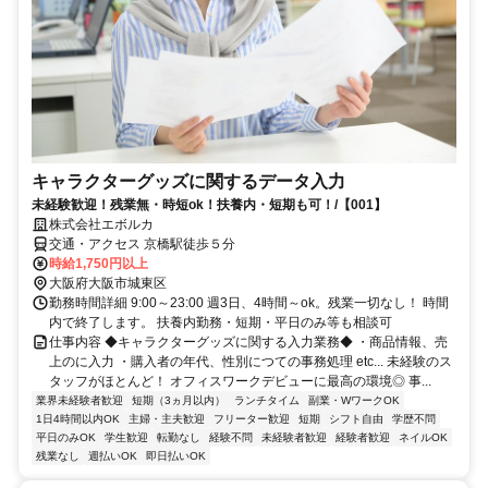
キャラクターグッズに関するデータ入力
未経験歓迎！残業無・時短ok！扶養内・短期も可！/【001】
株式会社エボルカ
交通・アクセス 京橋駅徒歩５分
時給1,750円以上
大阪府大阪市城東区
勤務時間詳細 9:00～23:00 週3日、4時間～ok。残業一切なし！ 時間
内で終了します。 扶養内勤務・短期・平日のみ等も相談可
仕事内容 ◆キャラクターグッズに関する入力業務◆ ・商品情報、売
上のに入力 ・購入者の年代、性別につての事務処理 etc... 未経験のス
タッフがほとんど！ オフィスワークデビューに最高の環境◎ 事...
業界未経験者歓迎
短期（3ヵ月以内）
ランチタイム
副業・WワークOK
1日4時間以内OK
主婦・主夫歓迎
フリーター歓迎
短期
シフト自由
学歴不問
平日のみOK
学生歓迎
転勤なし
経験不問
未経験者歓迎
経験者歓迎
ネイルOK
残業なし
週払いOK
即日払いOK