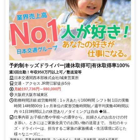
予約制キッズドライバー|連休取得可|有休取得率100%
週3回出勤！年収950万円以上可／塾送迎等
日本交通関西本部株式会社/城東営業所
交通・アクセス JR野江駅徒歩5分
月給197,736円～980,000円
大阪府大阪市城東区
勤務時間詳細 総労働時間：1ヶ月あたり160時間 シフト制 1日の実働
時間 14時間00分 1ヶ月単位の変形労働時間制／週平均実働40時間以
内 ※1日3時間以上の休憩あり／タイミングは自由 ◆隔...
仕事内容 お子様の塾や学校への通学から、妊婦さんのお出かけの付
き添い、ときにはご家族全員でのお買い物の送迎まで。 当社のキッ
ズ・ドライバーは、担当するご家族の家族構成・生活環境に応じた
様々なニーズに...
制服あり
業界未経験者歓迎
ランチタイム
主婦・主夫歓迎
60代も応募可