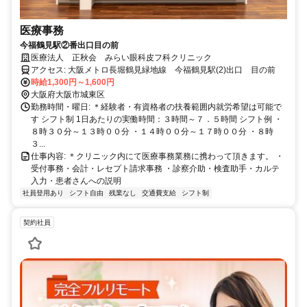
医療事務
今福鶴見駅②番出口目の前
医療法人 正秋会 みらい眼科皮フ科クリニック
アクセス: 大阪メトロ長堀鶴見緑地線 今福鶴見駅(2)出口 目の前
時給1,300円～1,600円
大阪府大阪市城東区
勤務時間・曜日: ＊経験者・有資格者の扶養範囲内就労希望は可能で
す シフト制 1日あたりの実働時間：３時間～７．５時間 シフト例 ・
８時３０分～１３時００分 ・１４時００分～１７時００分 ・８時
３...
仕事内容: ＊クリニック内にて医療事務業務に携わって頂きます。 ・
受付事務・会計・レセプト請求事務 ・診察介助・検査助手・カルテ
入力・患者さんへの説明
社員登用あり
シフト自由
残業なし
交通費支給
シフト制
契約社員