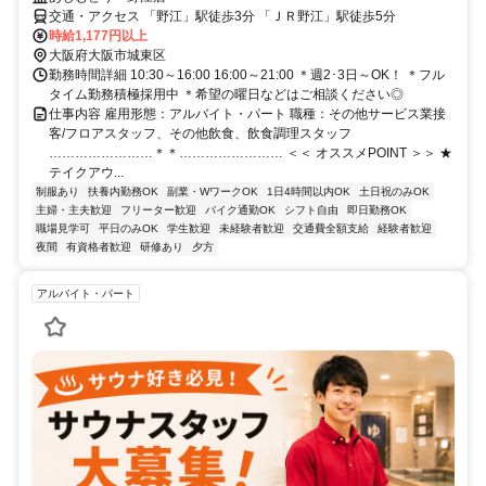
交通・アクセス 「野江」駅徒歩3分 「ＪＲ野江」駅徒歩5分
時給1,177円以上
大阪府大阪市城東区
勤務時間詳細 10:30～16:00 16:00～21:00 ＊週2･3日～OK！ ＊フル
タイム勤務積極採用中 ＊希望の曜日などはご相談ください◎
仕事内容 雇用形態：アルバイト・パート 職種：その他サービス業接
客/フロアスタッフ、その他飲食、飲食調理スタッフ
……………………＊＊…………………… ＜＜ オススメPOINT ＞＞ ★
テイクアウ...
制服あり
扶養内勤務OK
副業・WワークOK
1日4時間以内OK
土日祝のみOK
主婦・主夫歓迎
フリーター歓迎
バイク通勤OK
シフト自由
即日勤務OK
職場見学可
平日のみOK
学生歓迎
未経験者歓迎
交通費全額支給
経験者歓迎
夜間
有資格者歓迎
研修あり
夕方
アルバイト・パート