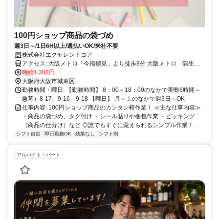
100円ショップ商品の袋づめ
週3日～/1日6H以上/週払いOK/来社不要
株式会社エクセレントコア
アクセス: 大阪メトロ「今福鶴見」より徒歩8分 大阪メトロ「蒲生四
時給1,300円
丁目」より徒歩8分 自転車・バイク通勤OK！ 交通費込み
大阪府大阪市城東区
勤務時間・曜日: 【勤務時間】 8：00～18：00のなかで実働6時間～
急募）8-17、9-16、9-18 【曜日】 月～土のなかで週3日～OK
仕事内容: 100円ショップ商品のカンタン軽作業！ ≪主な仕事内容≫
・商品の袋づめ、タグ付け ・シール貼りや梱包作業 ・ピッキング
（商品の仕分け）など ◎誰でもすぐに覚えられるシンプル作業！ ...
シフト自由
即日勤務OK
残業なし
シフト制
アルバイト・パート