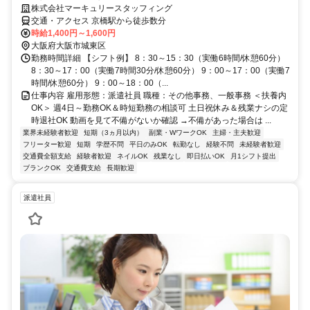
株式会社マーキュリースタッフィング
交通・アクセス 京橋駅から徒歩数分
時給1,400円～1,600円
大阪府大阪市城東区
勤務時間詳細 【シフト例】 8：30～15：30（実働6時間/休憩60分）
8：30～17：00（実働7時間30分/休憩60分） 9：00～17：00（実働7
時間/休憩60分） 9：00～18：00（...
仕事内容 雇用形態：派遣社員 職種：その他事務、一般事務 ＜扶養内
OK＞ 週4日～勤務OK＆時短勤務の相談可 土日祝休み＆残業ナシの定
時退社OK 動画を見て不備がないか確認 →不備があった場合は ...
業界未経験者歓迎
短期（3ヵ月以内）
副業・WワークOK
主婦・主夫歓迎
フリーター歓迎
短期
学歴不問
平日のみOK
転勤なし
経験不問
未経験者歓迎
交通費全額支給
経験者歓迎
ネイルOK
残業なし
即日払いOK
月1シフト提出
ブランクOK
交通費支給
長期歓迎
派遣社員