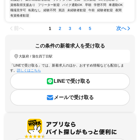
資格取得支援あり
フリーター歓迎
バイク通勤OK
早朝
学歴不問
車通勤OK
職場見学可
転勤なし
経験不問
英語
未経験者歓迎
午前
経験者歓迎
夜間
有資格者歓迎
前へ
次へ
1
2
3
4
5
この条件の新着求人を受け取る
大阪府 / 蒲生四丁目駅
「LINEで受け取る」では、新着求人のほか、おすすめ情報なども配信しま
す。
詳しくはこちら
LINEで受け取る
メールで受け取る