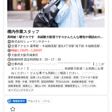
構内作業スタッフ
高時給！駅チカです 未経験大歓迎です☆かんたんな梱包や袋詰めのお
仕事です！今福鶴見駅【シゴト№0245】
株式会社ヒューマンサポート
交通アクセス 最寄駅：今福鶴見駅 蒲生4丁目駅 地下鉄 今福鶴見駅・
蒲生４丁目駅 徒歩スグ、自転車OK 【勤務地】 城東区
時給1,700円～1,800円
大阪府大阪市城東区
勤務時間 固定時間制 8：20～17：30
仕事内容 ∴‥∵‥∴‥∵‥∴‥∴‥ ￣￣￣￣￣￣￣￣￣￣￣ 【 ここが
オススメ！ 】 ＿＿＿＿＿＿＿＿＿＿＿ 未経験大歓迎！お気軽にお尋
ねください！ どんな事でも気軽にご相談ください。 ∴‥∵‥∴...
業界未経験者歓迎
短期（3ヵ月以内）
主婦・主夫歓迎
長期
フリーター歓迎
短期
早朝
午後
学歴不問
固定時間制
平日のみOK
未経験者歓迎
午前
経験者歓迎
残業なし
週払いOK
有資格者歓迎
職種変更なし
ブランクOK
オープニングスタッフ
アルバイト・パート