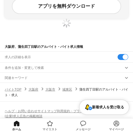
アプリを無料ダウンロード
大阪府、蒲生四丁目駅のアルバイト・バイト求人情報
求人の詳細を表示
条件を追加・変更して検索
市区町村を追加・変更
関連キーワード
完全在宅ワーク 全国
シール貼り 在宅
現在地周辺
ガチャガチャ
犬カフェ
大阪府
駅を追加・変更
バイトTOP
大阪府
大阪市
城東区
蒲生四丁目駅のアルバイト・バイ
大阪府
すべて
ト・求人
大阪市
すべて
職種を追加・変更
JR京都線
都島区
福島区
此花区
西区
港区
大正区
天王寺区
浪速区
西淀川区
東淀川区
東成区
島本駅
高槻駅
摂津富田駅
JR総持寺駅
茨木駅
千里丘駅
岸辺駅
吹田駅
東淀川駅
飲食・フードサービス
生野区
旭区
城東区
阿倍野区
住吉区
東住吉区
西成区
淀川区
鶴見区
住之江区
新着求人を受け取る
特徴を追加・変更
新大阪駅
大阪駅
飲食・フードサービス
平野区
北区
中央区
すべて
ヘルプ・お問い合わせ
サイトマップ
利用規約・プライバシーポリシー
ホールスタッフ
キッチンスタッフ
皿洗い・洗い場
精肉・鮮魚加工
給食調理
人気
[企業]求人広告の掲載相談
JR神戸線(大阪～神戸)
堺市
すべて
雇用形態を追加・変更
パン屋（ベーカリー）
フードカウンター販売員
バー（BAR）・バーテンダー
日払いOK
高校生歓迎
学生歓迎
深夜の仕事
髪型・髪色自由
ひげOK
ネイルOK
大阪駅
塚本駅
堺区
中区
東区
西区
南区
北区
美原区
飲食店補助（開店・閉店準備）
飲食店（店長・マネージャー）
ピアスOK
アルバイト・パート
履歴書不要
オープニングスタッフ
留学生・外国人活躍中
都道府県を変更
ホーム
マイリスト
メッセージ
マイページ
営業・販売
大和路線
岸和田市
豊中市
池田市
吹田市
泉大津市
高槻市
貝塚市
守口市
枚方市
茨木市
勤務期間
正社員