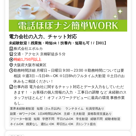
電力会社の入力、チャット対応
未経験歓迎！残業無・時短ok！扶養内・短期も可！/【001】
株式会社エボルカ
交通・アクセス 京橋駅徒歩５分
時給1,750円以上
大阪府大阪市城東区
勤務時間詳細 月曜日～日曜日 9:00～23:00 ※勤務時間については要
相談 ※週3日～/1日4h～OK ※1日8hのフルタイム大歓迎 ※土日のお
休みもご相談ください！
仕事内容 電力会社に関するチャット対応とデータ入力をしていただ
きます！ ・お客様の個人情報の入力 ・工事日の調整 など 未経験のス
タッフがほとんど！ オフィスワークデビューに最高の環境 事務作業
もし...
業界未経験者歓迎
短期（3ヵ月以内）
ランチタイム
社員登用あり
副業・WワークOK
1日4時間以内OK
主婦・主夫歓迎
資格取得支援あり
フリーター歓迎
短期
学歴不問
平日のみOK
学生歓迎
経験不問
経験者歓迎
ネイルOK
残業なし
週払いOK
即日払いOK
月1シフト提出