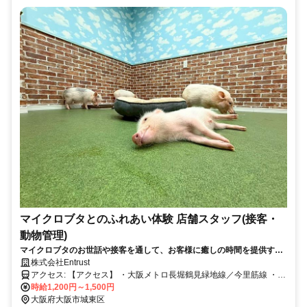
マイクロブタとのふれあい体験 店舗スタッフ(接客・
動物管理)
マイクロブタのお世話や接客を通して、お客様に癒しの時間を提供する
お仕事です♪
株式会社Entrust
アクセス: 【アクセス】 ・大阪メトロ長堀鶴見緑地線／今里筋線 ・
「蒲生四丁目駅」より徒歩約4分 ・自転車通勤可 ※駅から近く、通勤
時給1,200円～1,500円
しやすい立地です
大阪府大阪市城東区