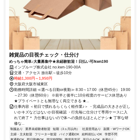
雑貨品の目視チェック・仕分け
めっちゃ簡単♪大量募集中★未経験歓迎！日払い可/kwn190
インプルーブ株式会社 no.kwn-190-00A
交通・アクセス 放出駅～徒歩10分
時給1,300円～1,950円
大阪府大阪市城東区
勤務時間詳細 ≪選べる日勤or夜勤≫ 8:30～17:00（休憩45分） 19:00
～27:30（休憩60分） ※前半と後半に10分程度のサービス休憩あり
★プライベートとも無理なく両立できる ★...
仕事内容 ＜初日で慣れるらくらく軽作業♪＞ ・完成品の大きさが正し
いかキズなどはないか目視確認 ・行先毎に仕分けて専用ケースに入
れて終了＊ 力仕事はないので体への負担もほとんどナシ★ 丁寧な研
修な...
制服あり
業界未経験者歓迎
短期（3ヵ月以内）
社員登用あり
副業・WワークOK
主婦・主夫歓迎
フリーター歓迎
バイク通勤OK
給料前払いOK
学歴不問
車通勤OK
即日勤務OK
固定時間制
職場見学可
平日のみOK
転勤なし