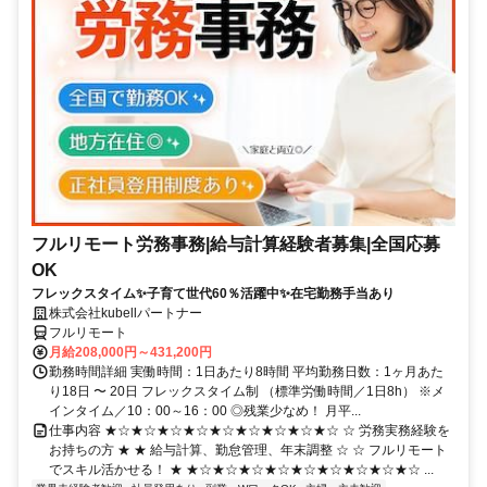
フルリモート労務事務|給与計算経験者募集|全国応募
OK
フレックスタイム✨子育て世代60％活躍中✨在宅勤務手当あり
株式会社kubellパートナー
フルリモート
月給208,000円～431,200円
勤務時間詳細 実働時間：1日あたり8時間 平均勤務日数：1ヶ月あた
り18日 〜 20日 フレックスタイム制 （標準労働時間／1日8h） ※メ
インタイム／10：00～16：00 ◎残業少なめ！ 月平...
仕事内容 ★☆★☆★☆★☆★☆★☆★☆★☆★☆ ☆ 労務実務経験を
お持ちの方 ★ ★ 給与計算、勤怠管理、年末調整 ☆ ☆ フルリモート
でスキル活かせる！ ★ ★☆★☆★☆★☆★☆★☆★☆★☆★☆ ...