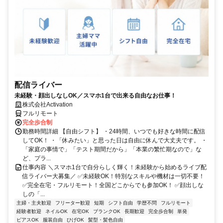
配信ライバー
未経験・顔出しなしOK／スマホ1台で出来る自由なお仕事！
株式会社Activation
フルリモート
完全歩合制
勤務時間詳細 【自由シフト】 ・24時間、いつでも好きな時間に配信
してOK！ ・「休みたい」と思った日は自由に休んで大丈夫です。 ・
「家庭の事情で」「テスト期間だから」「本業の繁忙期なので」な
ど、プラ...
仕事内容 ＼スマホ1台で自分らしく輝く！未経験から始めるライブ配
信ライバー大募集／ ✅未経験OK！特別なスキルや機材は一切不要！
✅完全在宅・フルリモート！全国どこからでも参加OK！ ✅顔出しな
しの「...
主婦・主夫歓迎
フリーター歓迎
短期
シフト自由
学歴不問
フルリモート
経験者歓迎
ネイルOK
在宅OK
ブランクOK
長期歓迎
完全歩合制
単発
ピアスOK
服装自由
ひげOK
髪型・髪色自由