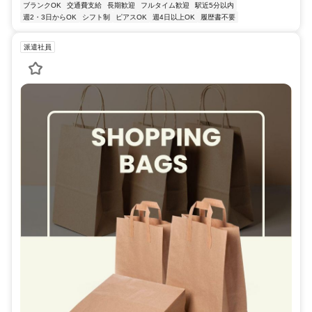
ブランクOK
交通費支給
長期歓迎
フルタイム歓迎
駅近5分以内
週2・3日からOK
シフト制
ピアスOK
週4日以上OK
履歴書不要
派遣社員