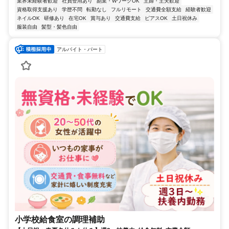
業界未経験者歓迎
社員登用あり
副業・WワークOK
主婦・主夫歓迎
資格取得支援あり
学歴不問
転勤なし
フルリモート
交通費全額支給
経験者歓迎
ネイルOK
研修あり
在宅OK
賞与あり
交通費支給
ピアスOK
土日祝休み
服装自由
髪型・髪色自由
アルバイト・パート
小学校給食室の調理補助