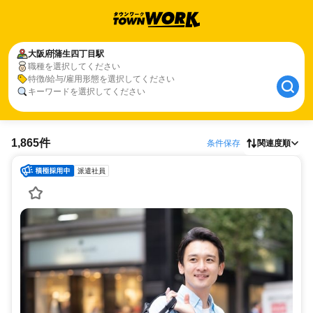
大阪府
蒲生四丁目駅
職種を選択してください
特徴/給与/雇用形態を選択してください
キーワードを選択してください
1,865件
条件保存
関連度順
派遣社員