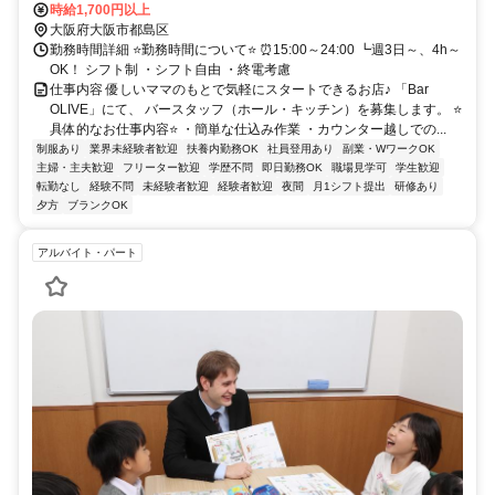
時給1,700円以上
大阪府大阪市都島区
勤務時間詳細 ⭐勤務時間について⭐ ⏰15:00～24:00 ┗週3日～、4h～
OK！ シフト制 ・シフト自由 ・終電考慮
仕事内容 優しいママのもとで気軽にスタートできるお店♪ 「Bar
OLIVE」にて、 バースタッフ（ホール・キッチン）を募集します。 ⭐
具体的なお仕事内容⭐ ・簡単な仕込み作業 ・カウンター越しでの...
制服あり
業界未経験者歓迎
扶養内勤務OK
社員登用あり
副業・WワークOK
主婦・主夫歓迎
フリーター歓迎
学歴不問
即日勤務OK
職場見学可
学生歓迎
転勤なし
経験不問
未経験者歓迎
経験者歓迎
夜間
月1シフト提出
研修あり
夕方
ブランクOK
アルバイト・パート