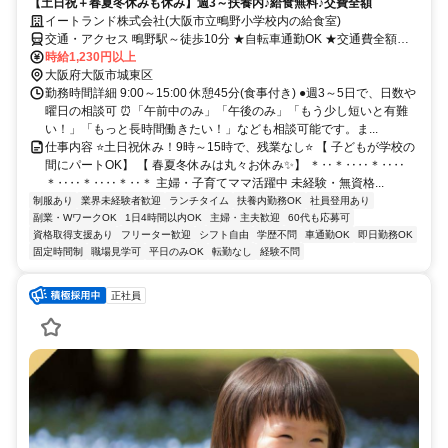
【土日祝＋春夏冬休みも休み】週3～扶養内♪給食無料♪交費全額
イートランド株式会社(大阪市立鴫野小学校内の給食室)
交通・アクセス 鴫野駅～徒歩10分 ★自転車通勤OK ★交通費全額支
給
時給1,230円以上
大阪府大阪市城東区
勤務時間詳細 9:00～15:00 休憩45分(食事付き) ●週3～5日で、日数や
曜日の相談可 ⏰「午前中のみ」「午後のみ」「もう少し短いと有難
い！」「もっと長時間働きたい！」なども相談可能です。ま...
仕事内容 ⭐土日祝休み！9時～15時で、残業なし⭐ 【 子どもが学校の
間にパートOK】 【 春夏冬休みは丸々お休み✨】 ＊‥＊‥‥＊‥‥
＊‥‥＊‥‥＊‥＊ 主婦・子育てママ活躍中 未経験・無資格...
制服あり
業界未経験者歓迎
ランチタイム
扶養内勤務OK
社員登用あり
副業・WワークOK
1日4時間以内OK
主婦・主夫歓迎
60代も応募可
資格取得支援あり
フリーター歓迎
シフト自由
学歴不問
車通勤OK
即日勤務OK
固定時間制
職場見学可
平日のみOK
転勤なし
経験不問
正社員