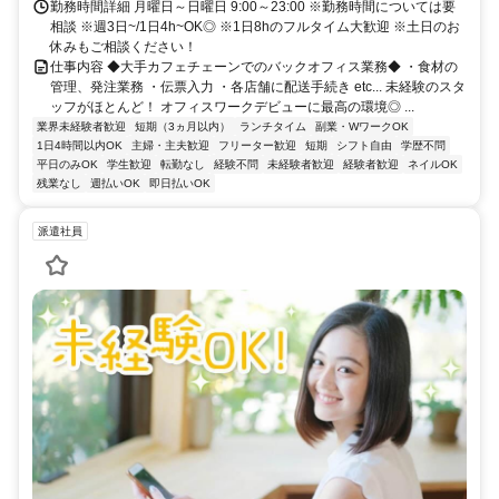
勤務時間詳細 月曜日～日曜日 9:00～23:00 ※勤務時間については要
相談 ※週3日~/1日4h~OK◎ ※1日8hのフルタイム大歓迎 ※土日のお
休みもご相談ください！
仕事内容 ◆大手カフェチェーンでのバックオフィス業務◆ ・食材の
管理、発注業務 ・伝票入力 ・各店舗に配送手続き etc... 未経験のスタ
ッフがほとんど！ オフィスワークデビューに最高の環境◎ ...
業界未経験者歓迎
短期（3ヵ月以内）
ランチタイム
副業・WワークOK
1日4時間以内OK
主婦・主夫歓迎
フリーター歓迎
短期
シフト自由
学歴不問
平日のみOK
学生歓迎
転勤なし
経験不問
未経験者歓迎
経験者歓迎
ネイルOK
残業なし
週払いOK
即日払いOK
派遣社員