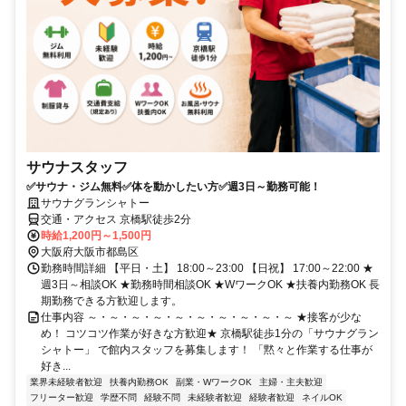
サウナスタッフ
✅サウナ・ジム無料✅体を動かしたい方✅週3日～勤務可能！
サウナグランシャトー
交通・アクセス 京橋駅徒歩2分
時給1,200円～1,500円
大阪府大阪市都島区
勤務時間詳細 【平日・土】 18:00～23:00 【日祝】 17:00～22:00 ★
週3日～相談OK ★勤務時間相談OK ★WワークOK ★扶養内勤務OK 長
期勤務できる方歓迎します。
仕事内容 ～・～・～・～・～・～・～・～・～・～ ★接客が少な
め！ コツコツ作業が好きな方歓迎★ 京橋駅徒歩1分の「サウナグラン
シャトー」 で館内スタッフを募集します！ 「黙々と作業する仕事が
好き...
業界未経験者歓迎
扶養内勤務OK
副業・WワークOK
主婦・主夫歓迎
フリーター歓迎
学歴不問
経験不問
未経験者歓迎
経験者歓迎
ネイルOK