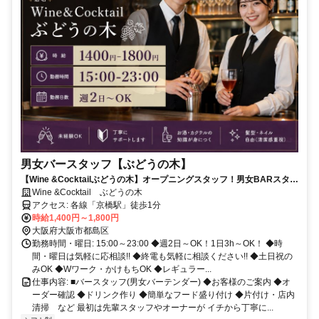
男女バースタッフ【ぶどうの木】
【Wine &Cocktailぶどうの木】オープニングスタッフ！男女BARスタッ
フ！15:00～OPEN！でシフト自由！
Wine &Cocktail ぶどうの木
アクセス: 各線「京橋駅」徒歩1分
時給1,400円～1,800円
大阪府大阪市都島区
勤務時間・曜日: 15:00～23:00 ◆週2日～OK！1日3h～OK！ ◆時
間・曜日は気軽に応相談!! ◆終電も気軽に相談ください!! ◆土日祝の
みOK ◆Wワーク・かけもちOK ◆レギュラー...
仕事内容: ■バースタッフ(男女バーテンダー) ◆お客様のご案内 ◆オ
ーダー確認 ◆ドリンク作り ◆簡単なフード盛り付け ◆片付け・店内
清掃 など 最初は先輩スタッフやオーナーが イチから丁寧に...