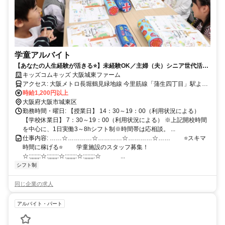
学童アルバイト
【あなたの人生経験が活きる⭐️】未経験OK／主婦（夫）シニア世代活躍
中‼1日3H～/週2日～OK
キッズコムキッズ 大阪城東ファーム
アクセス: 大阪メトロ長堀鶴見緑地線 今里筋線「蒲生四丁目」駅より
徒歩5分
時給1,200円以上
大阪府大阪市城東区
勤務時間・曜日: 【授業日】 14：30～19：00（利用状況による）
【学校休業日】 7：30～19：00（利用状況による） ※上記開校時間
を中心に、1日実働3～8hシフト制※時間帯は応相談。 ...
仕事内容: ……☆…………☆…………☆…………☆…… ⭐️スキマ
時間に稼げる⭐️ 学童施設のスタッフ募集！
☆:;;;;;;:☆:;;;;;;:☆:;;;;;;:☆:;;;;;;:☆ ...
シフト制
同じ企業の求人
アルバイト・パート