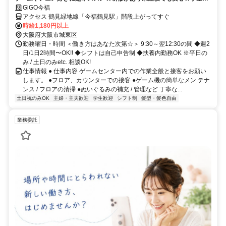
主婦(夫)まで幅広く活躍中☆
GiGO今福
アクセス 鶴見緑地線「今福鶴見駅」階段上がってすぐ
時給1,180円以上
大阪府大阪市城東区
勤務曜日・時間 ＜働き方はあなた次第☆＞ 9:30～翌12:30の間 ◆週2
日/1日2時間〜OK!! ◆シフトは自己申告制 ◆扶養内勤務OK ※平日の
み / 土日のみetc. 相談OK!
仕事情報 ● 仕事内容 ゲームセンター内での作業全般と接客をお願い
します。 ●フロア、カウンターでの接客 ●ゲーム機の簡単なメン テナ
ンス / フロアの清掃 ●ぬいぐるみの補充 / 管理など 丁寧な...
土日祝のみOK
主婦・主夫歓迎
学生歓迎
シフト制
髪型・髪色自由
業務委託