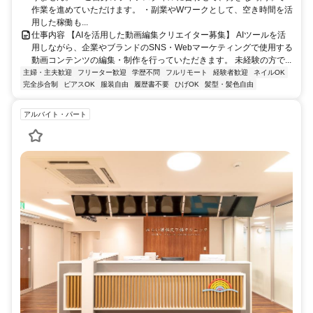
作業を進めていただけます。 ・副業やWワークとして、空き時間を活
用した稼働も...
仕事内容 【AIを活用した動画編集クリエイター募集】 AIツールを活
用しながら、企業やブランドのSNS・Webマーケティングで使用する
動画コンテンツの編集・制作を行っていただきます。 未経験の方で...
主婦・主夫歓迎
フリーター歓迎
学歴不問
フルリモート
経験者歓迎
ネイルOK
完全歩合制
ピアスOK
服装自由
履歴書不要
ひげOK
髪型・髪色自由
アルバイト・パート