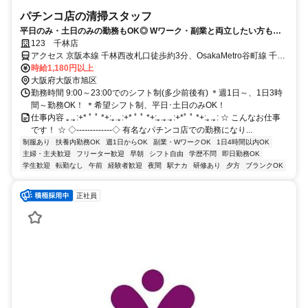
パチンコ店の清掃スタッフ
平日のみ・土日のみの勤務もOK◎ Wワーク・副業と両立したい方も大
歓迎！
123 千林店
アクセス 京阪本線 千林西改札口徒歩約3分、OsakaMetro谷町線 千林
大宮1番口徒歩約6分、京阪本線 滝井西口徒歩約7分 千林駅から徒歩2
時給1,180円以上
分
大阪府大阪市旭区
勤務時間 9:00～23:00でのシフト制(多少前後有) ＊週1日～、1日3時
間～勤務OK！ ＊希望シフト制、平日･土日のみOK！
仕事内容 ｡.｡:+* ﾟ ﾟ *+:｡.｡:+* ﾟ ﾟ *+:｡.｡.｡:+*ﾟ ﾟ *+:｡.｡: ☆ こんなお仕事
です！ ☆ ◇‐‐‐‐‐‐‐‐‐‐‐‐‐◇ 有名なパチンコ店での勤務になり...
制服あり
扶養内勤務OK
週1日からOK
副業・WワークOK
1日4時間以内OK
主婦・主夫歓迎
フリーター歓迎
早朝
シフト自由
学歴不問
即日勤務OK
学生歓迎
転勤なし
午前
経験者歓迎
夜間
駅ナカ
研修あり
夕方
ブランクOK
正社員