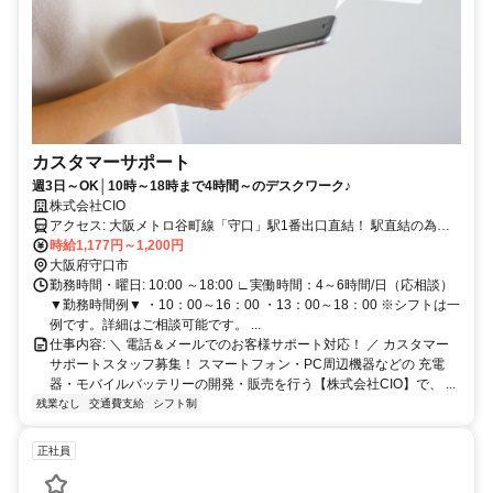
カスタマーサポート
週3日～OK│10時～18時まで4時間～のデスクワーク♪
株式会社CIO
アクセス: 大阪メトロ谷町線「守口」駅1番出口直結！ 駅直結の為通
勤ラクラク！ 近隣の門真市や寝屋川市、 中には枚方市や大阪市都島
時給1,177円～1,200円
区/旭区から出勤しているスタッフも在籍中です。
大阪府守口市
勤務時間・曜日: 10:00 ～18:00 ∟実働時間：4～6時間/日（応相談）
▼勤務時間例▼ ・10：00～16：00 ・13：00～18：00 ※シフトは一
例です。詳細はご相談可能です。 ...
仕事内容: ＼ 電話＆メールでのお客様サポート対応！ ／ カスタマー
サポートスタッフ募集！ スマートフォン・PC周辺機器などの 充電
器・モバイルバッテリーの開発・販売を行う【株式会社CIO】で、 ...
残業なし
交通費支給
シフト制
正社員