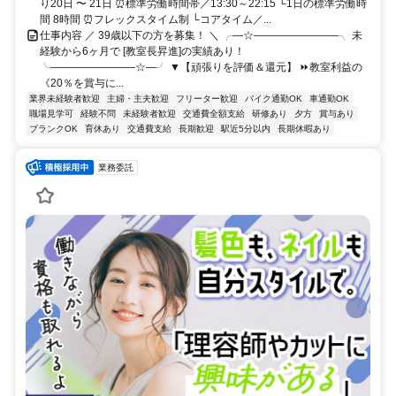
り20日 〜 21日 ⏰標準労働時間帯／13:30～22:15 └1日の標準労働時
間 8時間 ⏰フレックスタイム制 └コアタイム／...
仕事内容 ／ 39歳以下の方を募集！ ＼ ╭―☆――――――――╮ 未
経験から6ヶ月で [教室長昇進]の実績あり！
╰――――――――☆―╯ ▼【頑張りを評価＆還元】 ⏩教室利益の
《20％を賞与に...
業界未経験者歓迎
主婦・主夫歓迎
フリーター歓迎
バイク通勤OK
車通勤OK
職場見学可
経験不問
未経験者歓迎
交通費全額支給
研修あり
夕方
賞与あり
ブランクOK
育休あり
交通費支給
長期歓迎
駅近5分以内
長期休暇あり
業務委託