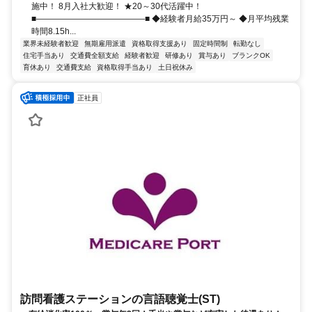
施中！ 8月入社大歓迎！ ★20～30代活躍中！
■―――――――――――――■ ◆経験者月給35万円～ ◆月平均残業
時間8.15h...
業界未経験者歓迎
無期雇用派遣
資格取得支援あり
固定時間制
転勤なし
住宅手当あり
交通費全額支給
経験者歓迎
研修あり
賞与あり
ブランクOK
育休あり
交通費支給
資格取得手当あり
土日祝休み
正社員
訪問看護ステーションの言語聴覚士(ST)