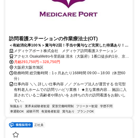
訪問看護ステーションの作業療法士(OT)
＜有給消化率100％＞賞与年2回！手当や賞与など充実した待遇あり！
TVCM放映中！
メディケアポート株式会社 メディケア訪問看護ステーション
アクセス OsakaMetro今里筋線 清水（大阪府）1番口徒歩約1分、京阪
本線 千林東改札口徒歩約8分、京阪本線 滝井東口徒歩約11分
月給293,750円～328,750円
大阪府大阪市旭区
勤務時間 総労働時間：1ヶ月あたり168時間 09:00～18:00（休憩60
分）
仕事内容 ＼＼ 詳しい仕事内容 ／／ グループ法人が運営する 住宅型
有料老人ホームでの訪問リハビリ業務！ ★主な業務内容… 施設に入
居されているご高齢者や障がいを お持ちの方の訪問看護をお願いし
てい...
制服あり
業界未経験者歓迎
変形労働時間制
フリーター歓迎
学歴不問
車通勤OK
経験不問
有資格者歓迎
賞与あり
ブランクOK
正社員