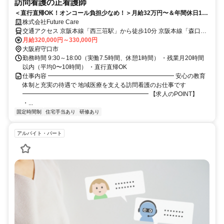
訪問看護の正看護師
＜直行直帰OK！オンコール負担少なめ！＞月給32万円〜＆年間休日120
日以上
株式会社Future Care
交通アクセス 京阪本線「西三荘駅」から徒歩10分 京阪本線「森口市
駅」から徒歩13分
月給320,000円～330,000円
大阪府守口市
勤務時間 9:30～18:00（実働7.5時間、休憩1時間） ・残業月20時間
以内（平均0〜10時間） ・直行直帰OK
仕事内容 ━━━━━━━━━━━━━━━━━━━━━ 安心の教育
体制と充実の待遇で 地域医療を支える訪問看護のお仕事です
━━━━━━━━━━━━━━━━━━━━━ 【求人のPOINT】
・...
固定時間制
住宅手当あり
研修あり
アルバイト・パート