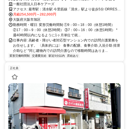
も大歓迎！24時間看護師が常駐しているので安心です♪
一般社団法人日本ケアーズ
アクセス: 最寄駅：清水駅 今里筋線「清水」駅より徒歩5分 ORRES・
HOUSE SHIMIZUでの勤務です。
月給254,500円～282,000円
大阪府大阪市旭区
勤務時間・曜日: 変形労働時間制 ①9：00～18：00（休憩1時間）
②17：00～9：00（休憩2時間） ③7：00～16：00（休憩1時間） *
週40時間以内になるように1ヶ月単位で就...
仕事内容: 高齢者・障がい者対応型マンション内での訪問介護業務を
お任せします。 〈具体的には〉 食事の配膳、食事介助 入浴介助 排泄
介助など *同じ建物内での訪問介護なので移動時間はありま...
変形労働時間制
交通費支給
駅近5分以内
昇給あり
正社員