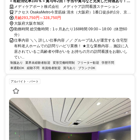
＜有給消化率100％＞賞与年2回！手当や賞与など充実した待遇あり！
TVCM放映中！
メディケアポート株式会社 メディケア訪問看護ステーション
アクセス OsakaMetro今里筋線 清水（大阪府）1番口徒歩約1分、京阪
本線 千林東改札口徒歩約8分、京阪本線 滝井東口徒歩約11分
月給293,750円～328,750円
大阪府大阪市旭区
勤務時間 総労働時間：1ヶ月あたり168時間 09:00～18:00（休憩60
分）
仕事内容 ＼＼ 詳しい仕事内容 ／／ グループ法人が運営する 住宅型
有料老人ホームでの訪問リハビリ業務！ ★主な業務内容… 施設に入
居されているご高齢者や障がいを お持ちの方の訪問看護をお願いし
てい...
制服あり
業界未経験者歓迎
変形労働時間制
フリーター歓迎
学歴不問
車通勤OK
経験不問
有資格者歓迎
賞与あり
ブランクOK
アルバイト・パート