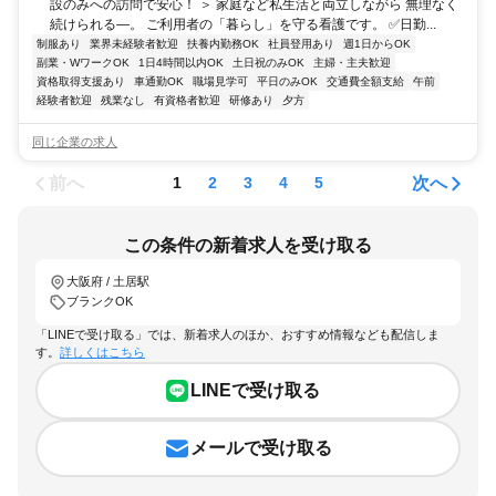
設のみへの訪問で安心！ ＞ 家庭など私生活と両立しながら 無理なく
続けられる―。 ご利用者の「暮らし」を守る看護です。 ✅日勤...
制服あり
業界未経験者歓迎
扶養内勤務OK
社員登用あり
週1日からOK
副業・WワークOK
1日4時間以内OK
土日祝のみOK
主婦・主夫歓迎
資格取得支援あり
車通勤OK
職場見学可
平日のみOK
交通費全額支給
午前
経験者歓迎
残業なし
有資格者歓迎
研修あり
夕方
同じ企業の求人
前へ
次へ
1
2
3
4
5
この条件の新着求人を受け取る
大阪府 / 土居駅
ブランクOK
「LINEで受け取る」では、新着求人のほか、おすすめ情報なども配信しま
す。
詳しくはこちら
LINEで受け取る
メールで受け取る