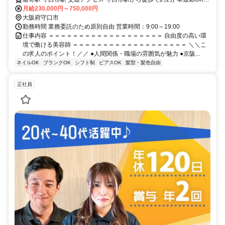
バイク通勤OK
月給230,000円～750,000円
大阪府守口市
勤務時間 業務委託のため原則自由 営業時間：9:00～19:00
仕事内容 ＝＝＝＝＝＝＝＝＝＝＝＝＝＝＝＝＝＝＝ 自由度の高い環
境で働ける美容師 ＝＝＝＝＝＝＝＝＝＝＝＝＝＝＝＝＝＝＝ ＼＼こ
の求人のポイント！／／ ●人間関係・職場の雰囲気が魅力 ●京阪...
ネイルOK
ブランクOK
シフト制
ピアスOK
髪型・髪色自由
正社員