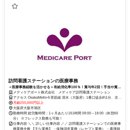
訪問看護ステーションの医療事務
＜医療事務経験を活かせる＞有給消化率100％！賞与年2回！手当や賞与
など充実した待遇あり！TVCM放映中！
メディケアポート株式会社 メディケア訪問看護ステーション
アクセス OsakaMetro今里筋線 清水（大阪府）1番口徒歩約1分、京阪
本線 千林東改札口徒歩約8分、京阪本線 滝井東口徒歩約11分
月給255,000円以上
大阪府大阪市旭区
勤務時間 総労働時間：1ヶ月あたり161時間 09:00～18:00（休憩60
分） ※フレックス勤務も可能！
仕事内容 ＼＼ 詳しい仕事内容 ／／ 訪問看護ステーションでの医療事
務業務全般 【主な業務】 ・保険請求業務（レセプト業務） ・看護師