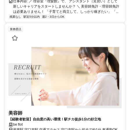
仕事内容: ／ 理容室『理髪館』で、 アシスタント（見習い）として
新しいキャリアをスタートしませんか？ ＼ 美容師免許・理容師免許
は必要ありません！ 「子育てと両立して、しっかり稼ぎたい」 「...
残業なし
駅近5分以内
週2・3日からOK
業務委託
美容師
【経験者歓迎】自由度の高い環境！駅チカ徒歩1分の好立地
be flot
最寄駅 守口市駅 交通アクセス 守口市駅から徒歩で約1分 車通勤OK