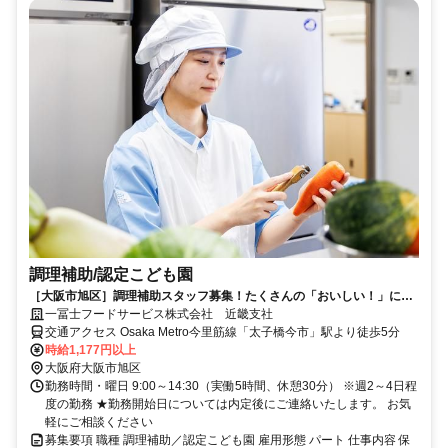
調理補助/認定こども園
［大阪市旭区］調理補助スタッフ募集！たくさんの「おいしい！」につ
ながるやりがいある仕事をしましょう！
一冨士フードサービス株式会社 近畿支社
交通アクセス Osaka Metro今里筋線「太子橋今市」駅より徒歩5分
時給1,177円以上
大阪府大阪市旭区
勤務時間・曜日 9:00～14:30（実働5時間、休憩30分） ※週2～4日程
度の勤務 ★勤務開始日については内定後にご連絡いたします。 お気
軽にご相談ください
募集要項 職種 調理補助／認定こども園 雇用形態 パート 仕事内容 保