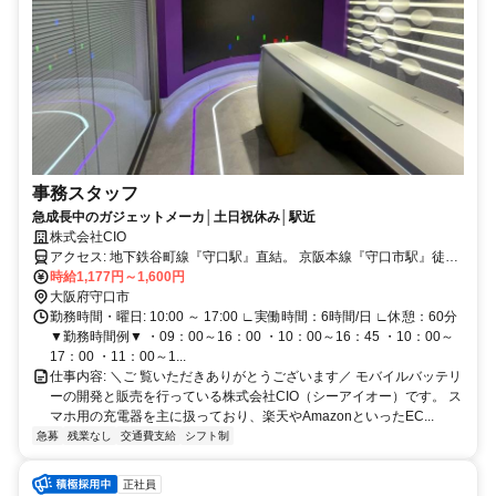
事務スタッフ
急成長中のガジェットメーカ│土日祝休み│駅近
株式会社CIO
アクセス: 地下鉄谷町線『守口駅』直結。 京阪本線『守口市駅』徒歩
7分。 大日駅周辺や、お隣の門真市や寝屋川市から出勤しているスタ
時給1,177円～1,600円
ッフも在籍中です。
大阪府守口市
勤務時間・曜日: 10:00 ～ 17:00 ∟実働時間：6時間/日 ∟休憩：60分
▼勤務時間例▼ ・09：00～16：00 ・10：00～16：45 ・10：00～
17：00 ・11：00～1...
仕事内容: ＼ご 覧いただきありがとうございます／ モバイルバッテリ
ーの開発と販売を行っている株式会社CIO（シーアイオー）です。 ス
マホ用の充電器を主に扱っており、楽天やAmazonといったEC...
急募
残業なし
交通費支給
シフト制
正社員