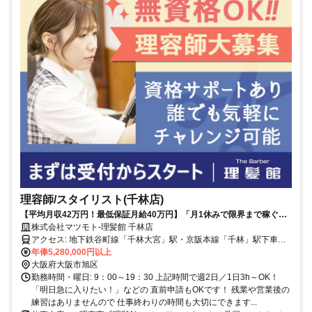
理容師/スタイリスト(千林店)
【平均月収42万円！最低保証月給40万円】「月1休みで限界まで稼ぐ」
も「長期休暇」も自由自在♪ 希望通りの働き方が叶います！
株式会社マツモト-理髪館 千林店
アクセス: 地下鉄谷町線「千林大宮」駅・京阪本線「千林」駅下車、
徒歩3分
年俸5,280,000円以上
大阪府大阪市旭区
勤務時間・曜日: 9：00～19：30 上記時間で週2日／1日3h～OK！
「明日急に入りたい！」などの 直前申請もOKです！ 残業や営業後の
練習はありませんので 仕事終わりの時間も大切にできます...