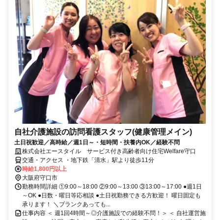
自社介護施設の訪問看護スタッフ(健康管理メイン)
土日祝歓迎／高時給／週1日～・短時間・扶養内OK／経験不問
株式会社エースタイル サービス付き高齢者向け住宅Welfare守口
交通・アクセス ・地下鉄「清水」駅より徒歩11分
時給1,800円以上
大阪府守口市
勤務時間詳細 ①9:00～18:00 ②9:00～13:00 ③13:00～17:00 ●週1日
～OK ●日数・曜日等応相談 ●土日祝勤務できる方歓迎！ 曜日固定も
承ります！ ＼ブランクあっても...
仕事内容 ＜ 週1回4時間～◎介護施設での経験不問！＞ ＜ 自社運営施