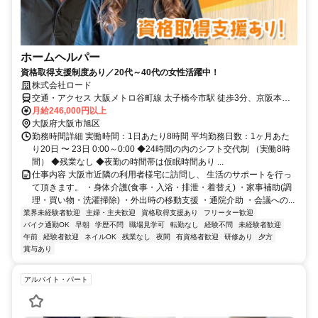
ホームヘルパー
資格取得支援制度あり／20代～40代の女性活躍中！
株式会社ロード
交通・アクセス 大阪メトロ谷町線 太子橋今市駅 徒歩3分、京阪本線
滝井駅 徒歩5分、京阪本線 守口市駅 徒歩15分
月給246,000円以上
大阪府大阪市旭区
勤務時間詳細 実働時間：1日あたり8時間 平均勤務日数：1ヶ月あた
り20日 〜 23日 0:00～0:00 ◆24時間の内のシフト交代制 （実働8時
間） ◆残業なし ◆夜勤の時間帯は仮眠時間あり ...
仕事内容 大阪市近隣の利用者様宅に訪問し、 生活のサポートを行っ
て頂きます。 ・身体介護(食事・入浴・排泄・着替え) ・家事補助(調
理・買い物・洗濯掃除) ・外出時の移動支援 ・通院介助 ・会議への...
業界未経験者歓迎
主婦・主夫歓迎
資格取得支援あり
フリーター歓迎
バイク通勤OK
早朝
学歴不問
職場見学可
転勤なし
経験不問
未経験者歓迎
午前
経験者歓迎
ネイルOK
残業なし
夜間
有資格者歓迎
研修あり
夕方
賞与あり
アルバイト・パート