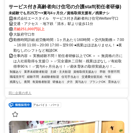
サービス付き高齢者向け住宅の介護staff(初任者研修)
未経験でも月25万〜×賞与4ヶ月分／資格取得支援有／残業ナシ
株式会社エースタイル サービス付き高齢者向け住宅Welfare守口
交通・アクセス ・地下鉄「清水」駅より徒歩11分
月給251,000円以上
大阪府守口市
勤務時間詳細 総労働時間：1ヶ月あたり160時間 ＜交代制勤務＞ 7:00
～16:00 11:00～20:00 17:00～翌9:00 ●残業はほぼありません！ ●夜
勤なしのシフトなど相談OK
仕事内容 ＜ 実務経験不問！初任者研修以上でOK ＞ ＜ 無資格の方に
は入社前取得を支援◎ ＞ ✅完全週休二日制・残業ほぼなし ✅有給取
得率90％！ ✅賞与4ヶ月分あり！ ✅産休育休の取得実績あり！...
制服あり
業界未経験者歓迎
主婦・主夫歓迎
資格取得支援あり
早朝
学歴不問
職場見学可
経験不問
未経験者歓迎
住宅手当あり
交通費全額支給
午前
残業なし
夜間
有資格者歓迎
研修あり
夕方
賞与あり
ブランクOK
育休あり
同じ企業の求人
アルバイト・パート