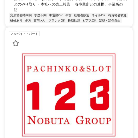
とのやり取り ・本社への売上報告 ・各事業所との連携、事業所の
訪...
変形労働時間制
学歴不問
車通勤OK
午前
経験者歓迎
ネイルOK
有資格者歓迎
研修あり
夕方
賞与あり
ブランクOK
長期歓迎
ピアスOK
髪型・髪色自由
アルバイト・パート