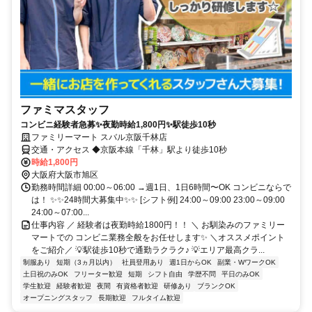
ファミマスタッフ
コンビニ経験者急募✨夜勤時給1,800円✨駅徒歩10秒
ファミリーマート スバル京阪千林店
交通・アクセス ◆京阪本線「千林」駅より徒歩10秒
時給1,800円
大阪府大阪市旭区
勤務時間詳細 00:00～06:00 →週1日、1日6時間〜OK コンビニならで
は！ ✨✨24時間大募集中✨✨ [シフト例] 24:00～09:00 23:00～09:00
24:00～07:00...
仕事内容 ／ 経験者は夜勤時給1800円！！ ＼ お馴染みのファミリー
マートでの コンビニ業務全般をお任せします✨ ＼オススメポイント
をご紹介／ 💡駅徒歩10秒で通勤ラクラク♪ 💡エリア最高クラ...
制服あり
短期（3ヵ月以内）
社員登用あり
週1日からOK
副業・WワークOK
土日祝のみOK
フリーター歓迎
短期
シフト自由
学歴不問
平日のみOK
学生歓迎
経験者歓迎
夜間
有資格者歓迎
研修あり
ブランクOK
オープニングスタッフ
長期歓迎
フルタイム歓迎