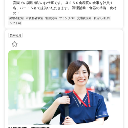
育園での調理補助のお仕事です。 昼２５０食程度の食事を社員１
名、パート５名で提供いただきます。 調理補助・食器の準備・食材
の下...
経験者歓迎
有資格者歓迎
制服貸与
ブランクOK
交通費支給
駅近5分以内
シフト制
契約社員