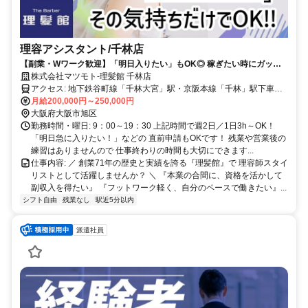
理容アシスタント/千林店
【副業・Wワーク歓迎】「明日入りたい」もOK◎ 稼ぎたい時にガッツ
リ稼ぐ！子育て後の本格復帰も大歓迎！週2日～OK
株式会社マツモト-理髪館 千林店
アクセス: 地下鉄谷町線「千林大宮」駅・京阪本線「千林」駅下車、
徒歩3分
月給200,000円～250,000円
大阪府大阪市旭区
勤務時間・曜日: 9：00～19：30 上記時間で週2日／1日3h～OK！
「明日急に入りたい！」などの 直前申請もOKです！ 残業や営業後の
練習はありませんので 仕事終わりの時間も大切にできます...
仕事内容: ／ 創業71年の歴史と実績を誇る『理髪館』で 理容師スタイ
リストとして活躍しませんか？ ＼ 『本業の合間に、資格を活かして
副収入を得たい』 『フットワーク軽く、自分のペースで働きたい』...
シフト自由
残業なし
駅近5分以内
派遣社員