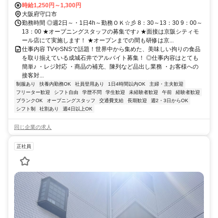
口」駅徒歩7分
時給1,250円～1,300円
大阪府守口市
勤務時間 ◎週2日～・1日4h～勤務ＯＫ☆彡 8：30～13：30 9：00～
13：00 ★オープニングスタッフの募集です♪ ★面接は京阪シティモ
ール店にて実施します！ ★オープンまでの間も研修は京...
仕事内容 TVやSNSで話題！世界中から集めた、美味しい拘りの食品
を取り揃えている成城石井でアルバイト募集！ ◎仕事内容はとても
簡単♪ ・レジ対応 ・商品の補充、陳列など品出し業務 ・お客様への
接客対...
制服あり
扶養内勤務OK
社員登用あり
1日4時間以内OK
主婦・主夫歓迎
フリーター歓迎
シフト自由
学歴不問
学生歓迎
未経験者歓迎
午前
経験者歓迎
ブランクOK
オープニングスタッフ
交通費支給
長期歓迎
週2・3日からOK
シフト制
社割あり
週4日以上OK
同じ企業の求人
正社員