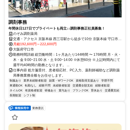
調剤事務
年間休日127日でプライベートも両立♪♪調剤事務正社員募集！
のぞみ調剤薬局
交通・アクセス 京阪本線 西三荘駅から徒歩で10分 京阪本線 守口市駅
から徒歩で10分 大阪メトロ谷町線 守口駅から徒歩で15分
月給192,600円～222,600円
大阪府守口市
勤務時間詳細 総労働時間：1ヶ月あたり144時間 〜 176時間 月・火・
木・金 9:00~21:00 水・土 9:00~14:00 ※休憩60分 ※上記時間内にて
週平均40時間の勤務となります。 ...
仕事内容 処方箋受付、患者様応対、PC入力、薬剤師補助など調剤薬
局事務業務全般をお任せします。
制服あり
業界未経験者歓迎
副業・WワークOK
資格取得支援あり
学歴不問
車通勤OK
転勤なし
経験不問
未経験者歓迎
交通費全額支給
経験者歓迎
ネイルOK
有資格者歓迎
研修あり
賞与あり
ブランクOK
育休あり
交通費支給
長期歓迎
シフト制
業務委託