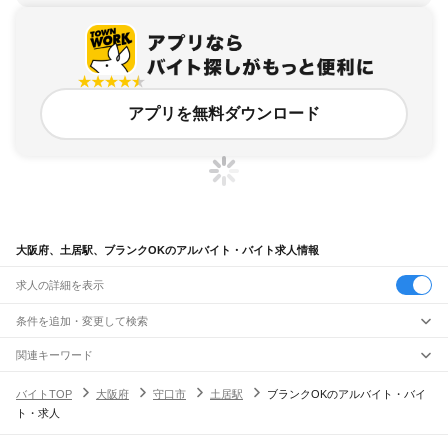
アプリを無料ダウンロード
大阪府、土居駅、ブランクOKのアルバイト・バイト求人情報
求人の詳細を表示
条件を追加・変更して検索
市区町村を追加・変更
関連キーワード
完全在宅ワーク 全国
シール貼り 在宅
現在地周辺
ガチャガチャ
犬カフェ
大阪府
駅を追加・変更
バイトTOP
大阪府
守口市
土居駅
ブランクOKのアルバイト・バイ
大阪府
すべて
ト・求人
大阪市
すべて
職種を追加・変更
JR京都線
都島区
福島区
此花区
西区
港区
大正区
天王寺区
浪速区
西淀川区
東淀川区
東成区
島本駅
高槻駅
摂津富田駅
JR総持寺駅
茨木駅
千里丘駅
岸辺駅
吹田駅
東淀川駅
飲食・フードサービス
生野区
旭区
城東区
阿倍野区
住吉区
東住吉区
西成区
淀川区
鶴見区
住之江区