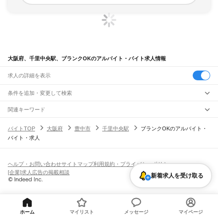
大阪府、千里中央駅、ブランクOKのアルバイト・バイト求人情報
求人の詳細を表示
条件を追加・変更して検索
市区町村を追加・変更
関連キーワード
完全在宅ワーク 全国
シール貼り 在宅
現在地周辺
ガチャガチャ
犬カフェ
大阪府
駅を追加・変更
バイトTOP
大阪府
豊中市
千里中央駅
ブランクOKのアルバイト・
大阪府
すべて
バイト・求人
大阪市
すべて
職種を追加・変更
JR京都線
都島区
福島区
此花区
西区
港区
大正区
天王寺区
浪速区
西淀川区
東淀川区
東成区
島本駅
高槻駅
摂津富田駅
JR総持寺駅
茨木駅
千里丘駅
岸辺駅
吹田駅
東淀川駅
飲食・フードサービス
生野区
旭区
城東区
阿倍野区
住吉区
東住吉区
西成区
淀川区
鶴見区
住之江区
特徴を追加・変更
新大阪駅
大阪駅
飲食・フードサービス
平野区
北区
中央区
すべて
ヘルプ・お問い合わせ
サイトマップ
利用規約・プライバシーポリシー
ホールスタッフ
キッチンスタッフ
皿洗い・洗い場
精肉・鮮魚加工
給食調理
人気
[企業]求人広告の掲載相談
JR神戸線(大阪～神戸)
堺市
すべて
新着求人を受け取る
雇用形態を追加・変更
パン屋（ベーカリー）
フードカウンター販売員
バー（BAR）・バーテンダー
日払いOK
高校生歓迎
学生歓迎
深夜の仕事
髪型・髪色自由
ひげOK
ネイルOK
大阪駅
塚本駅
堺区
中区
東区
西区
南区
北区
美原区
飲食店補助（開店・閉店準備）
飲食店（店長・マネージャー）
ピアスOK
アルバイト・パート
履歴書不要
オープニングスタッフ
留学生・外国人活躍中
都道府県を変更
営業・販売
大和路線
岸和田市
豊中市
池田市
吹田市
泉大津市
高槻市
貝塚市
守口市
枚方市
茨木市
勤務期間
正社員
河内堅上駅
高井田駅
柏原駅
志紀駅
八尾駅
久宝寺駅
加美駅
平野駅
東部市場前駅
営業・販売
すべて
八尾市
泉佐野市
富田林市
寝屋川市
河内長野市
松原市
大東市
和泉市
箕面市
短期
契約社員
単発・1日OK
長期
期間限定（春夏冬休み等）
天王寺駅
新今宮駅
今宮駅
ＪＲ難波駅
営業
テレフォンアポインター（テレアポ）
ルートセールス
コンビニ
柏原市
羽曳野市
門真市
摂津市
高石市
藤井寺市
東大阪市
泉南市
四條畷市
交野市
ホーム
マイリスト
メッセージ
マイページ
シフト
派遣社員