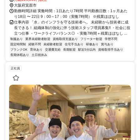
大阪府箕面市
勤務時間詳細 実働時間：1日あたり7時間 平均勤務日数：1ヶ月あた
り18日 〜 22日 9：00～17：00（実働7時間） ※残業ほぼなし
仕事内容 「水」のインフラを守る技術者へ。 未経験から技術者に成
長できる！ 組織体制の強化に伴う技術スタッフ増員募集!! ・社会に役
立つ仕事 ・ワークライフバランス◎ ・実働7時間＋残業ほぼなし ...
制服あり
業界未経験者歓迎
資格取得支援あり
フリーター歓迎
学歴不問
固定時間制
経験不問
未経験者歓迎
住宅手当あり
研修あり
賞与あり
ブランクOK
育休あり
交通費支給
長期歓迎
駅近5分以内
資格取得手当あり
長期休暇あり
土日祝休み
正社員