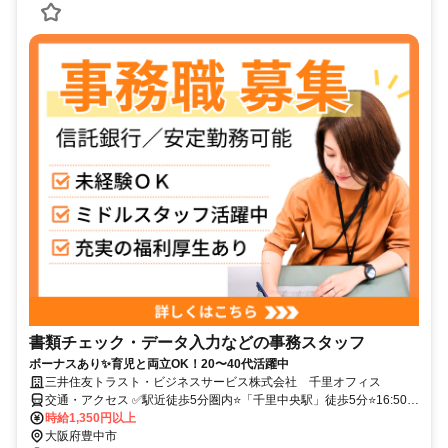
書類チェック・データ入力などの事務スタッフ
ボーナスあり✨育児と両立OK！20〜40代活躍中
三井住友トラスト・ビジネスサービス株式会社 千里オフィス
交通・アクセス ✅駅近徒歩5分圏内⭐「千里中央駅」徒歩5分⭐16:50定
時⭐土日祝休み⭐年間休日120日以上⭐
時給1,350円以上
大阪府豊中市