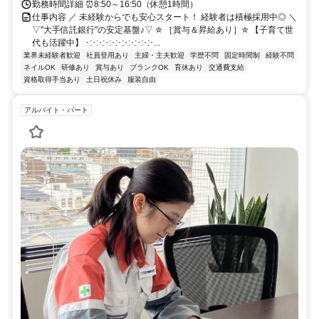
勤務時間詳細 ⏰8:50～16:50（休憩1時間）
仕事内容 ／ 未経験からでも安心スタート！ 経験者は積極採用中◎ ＼
▽"大手信託銀行"の安定基盤♪▽ ✮ ［賞与＆昇給あり］✮ 【子育て世
代も活躍中】 ･:･:･:･:･:･:･:･:･:･:･...
業界未経験者歓迎
社員登用あり
主婦・主夫歓迎
学歴不問
固定時間制
経験不問
ネイルOK
研修あり
賞与あり
ブランクOK
育休あり
交通費支給
資格取得手当あり
土日祝休み
服装自由
アルバイト・パート