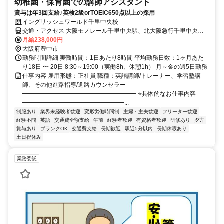
幼稚園・保育園での講師アシスタント
賞与は年3回支給♪英検2級orTOEIC650点以上の採用
イングリッシュワールド千里中央校
交通・アクセス 大阪モノレール千里中央駅、北大阪急行千里中央駅
徒歩1分
月給238,000円
大阪府豊中市
勤務時間詳細 実働時間：1日あたり8時間 平均勤務日数：1ヶ月あた
り18日 〜 20日 8:30～19:00（実働8h、休憩1h） 月～金の週5日勤務
仕事内容 雇用形態：正社員 職種：英語講師/トレーナー、学習塾講
師、その他進路指導/進路カウンセラー
━━━━━━━━━━━━━━━━━━━ ⭐具体的なお仕事内容
━━━━━━━━━━━━━━━━━...
制服あり
業界未経験者歓迎
変形労働時間制
主婦・主夫歓迎
フリーター歓迎
経験不問
英語
交通費全額支給
午前
経験者歓迎
有資格者歓迎
研修あり
夕方
賞与あり
ブランクOK
交通費支給
長期歓迎
駅近5分以内
長期休暇あり
土日祝休み
業務委託