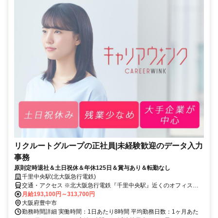
リクルートグループの正社員|未経験歓迎のデータ入力
事務
原則定時退社＆土日祝休＆年休125日＆賞与あり＆転勤なし
千里中央駅(北大阪急行電鉄)
交通・アクセス ※北大阪急行電鉄『千里中央駅』近くのオフィスビ
ルでの勤務となります
月給193,100円～313,700円
大阪府豊中市
勤務時間詳細 実働時間：1日あたり8時間 平均勤務日数：1ヶ月あた