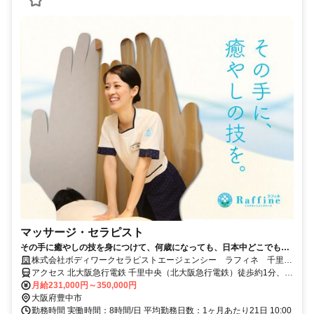
マッサージ・セラピスト
その手に癒やしの技を身につけて、何歳になっても、日本中どこでも働
けるセラピストの第一歩を踏み出しませんか。
株式会社ボディワークセラピストエージェンシー ラフィネ 千里中
央駅店
アクセス 北大阪急行電鉄 千里中央（北大阪急行電鉄）徒歩約1分、大
阪モノレール 千里中央（大阪モノレール）徒歩約4分、北大阪急行電
月給231,000円～350,000円
鉄 箕面船場阪大前1番口徒歩約20分 最寄駅：千里中央駅
大阪府豊中市
勤務時間 実働時間：8時間/日 平均勤務日数：1ヶ月あたり21日 10:00