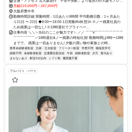
交通・アクセス 北大阪急行「千里中央駅」より徒歩2分/大阪モノレー
ル本線「千里中央駅」より徒歩5分
月給210,000円～267,000円
大阪府豊中市
勤務時間詳細 実働時間：1日あたり8時間 平均勤務日数：1ヶ月あた
り21日 〜 22日 ◆9:00〜18:00 1日実働8h/休憩1h ※ノー残業社員の
ため残業は一切なし! ※18時退社でプライベー...
仕事内容 ＼＼✨当社のここが魅力です✨ ／／ ￣￣V￣￣￣￣￣￣￣￣
￣￣￣￣￣￣ ✅18時退社&ノー残業の時短社員! 勤務時間は9時〜18時
までで、 残業は一切ありません! 夕飯の買い物や家族との時...
業界未経験者歓迎
主婦・主夫歓迎
フリーター歓迎
学歴不問
職場見学可
経験不問
未経験者歓迎
交通費全額支給
午前
経験者歓迎
夕方
賞与あり
まかないあり
駅近5分以内
シフト制
履歴書不要
アルバイト・パート