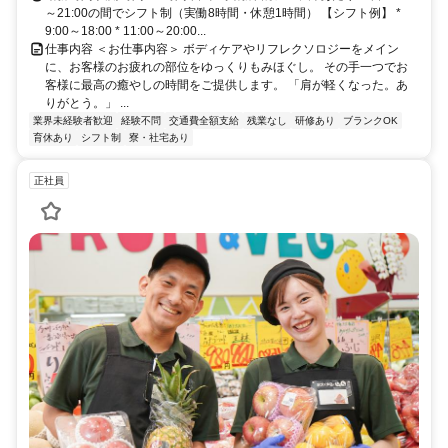
～21:00の間でシフト制（実働8時間・休憩1時間） 【シフト例】 *
9:00～18:00 * 11:00～20:00...
仕事内容 ＜お仕事内容＞ ボディケアやリフレクソロジーをメイン
に、お客様のお疲れの部位をゆっくりもみほぐし。 その手一つでお
客様に最高の癒やしの時間をご提供します。 「肩が軽くなった。あ
りがとう。」 ...
業界未経験者歓迎
経験不問
交通費全額支給
残業なし
研修あり
ブランクOK
育休あり
シフト制
寮・社宅あり
正社員