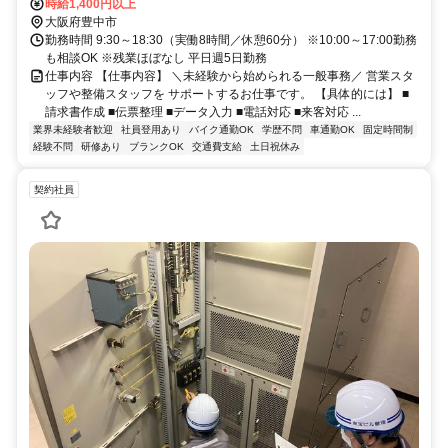
北大阪急行電鉄 桃山台南口(東)徒歩約15分、北大阪急行電鉄 千里中
時給1,400円以上
央（北大阪急行電鉄）徒歩約16分 北大阪急行・大阪モノレール「千
大阪府豊中市
里中央駅」徒歩14分※車・バイク・自転車通勤OK（駐車場完備）
勤務時間 9:30～18:30（実働8時間／休憩60分） ※10:00～17:00勤務
も相談OK ※残業ほぼなし 平日週5日勤務
仕事内容 【仕事内容】 ＼未経験から始められる一般事務／ 営業スタ
ッフや整備スタッフを サポートするお仕事です。 【具体的には】 ■
請求書作成 ■伝票整理 ■データ入力 ■電話対応 ■来客対応 ...
業界未経験者歓迎
社員登用あり
バイク通勤OK
学歴不問
車通勤OK
固定時間制
経験不問
研修あり
ブランクOK
交通費支給
土日祝休み
契約社員