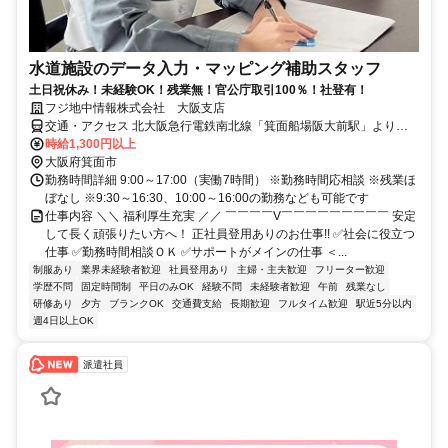
水道施設のデータ入力・マッピング補助スタッフ
土日祝休み！未経験OK！残業無！官公庁取引100％！社登有！
フジ地中情報株式会社 大阪支店
交通・アクセス 北大阪急行電鉄南北線「箕面船場阪大前駅」より徒
歩5分
時給1,300円以上
大阪府箕面市
勤務時間詳細 9:00～17:00（実働7時間） ※勤務時間応相談 ※残業ほ
ぼなし ※9:30～16:30、10:00～16:00の勤務なども可能です
仕事内容 ＼＼ 福利厚生充実 ／／ ￣￣￣￣V￣￣￣￣￣￣￣￣￣ 安定
して長く頑張りたい方へ！ 正社員登用ありのお仕事!! ✅社会に役立つ
仕事 ✅勤務時間相談ＯＫ ✅サポートがメインの仕事 ＜...
制服あり
業界未経験者歓迎
社員登用あり
主婦・主夫歓迎
フリーター歓迎
学歴不問
固定時間制
平日のみOK
経験不問
未経験者歓迎
午前
残業なし
研修あり
夕方
ブランクOK
交通費支給
長期歓迎
フルタイム歓迎
駅近5分以内
週4日以上OK
派遣社員