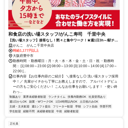
和食店の洗い場スタッフ/がんこ寿司 千里中央
【洗い場スタッフ】接客なし！黙々と集中ワーク！★週1日3h～/駅チカ
2分/土日祝＋50円UP！
がんこ がんこ千里中央店
時給1,177円以上
大阪府豊中市
勤務時間 ・勤務曜日：月・火・水・木・金・土・日・祝 ・勤務時
間： [1] 08:00～23:00 [2] 08:00～13:00 [3] 10:00～14:00 [4] 17:00～
22:00 [...
仕事内容 【お仕事内容のご紹介】 ＼接客なし◎ 洗い場スタッフ採用
中！／ 先輩がイチから丁寧にお教えしますので、 アルバイトデビュ
ーの方もご安心ください！ こんなお仕事をお願いします！ ・使い終
わっ...
制服あり
業界未経験者歓迎
ランチタイム
扶養内勤務OK
社員登用あり
週1日からOK
副業・WワークOK
1日4時間以内OK
土日祝のみOK
主婦・主夫歓迎
週1シフト提出
フリーター歓迎
早朝
シフト自由
学歴不問
学生歓迎
経験不問
未経験者歓迎
午前
経験者歓迎
正社員