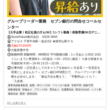
グループリーダー業務 セブン銀行の問合せコールセ
ンター
【大手企業！初正社員の方もOK】3シフト勤務！夜勤専属OK◎デニム
などある程度服装は自由♪
SocioFuture株式会社 /2026-3694
アクセス 千里中央駅～徒歩3分 ★便利な駅チカ
月給275,000円
大阪府豊中市
勤務時間 実働時間：8時間/日 平均勤務日数：1ヶ月あたり20日 10日
ぐらいまでに希望休3～4日提出 ⇒20～25日に確定！ ※多少前後する
可能性有 8:00～16:45 13:15～22:00 ...
仕事内容 ＜正社員としてのキャリアを始めたい方必見！一生安定を
現実にしませんか？＞ セブン銀行ATM窓口で、 グループリーダー業
務をお任せします。 「振込方法を教えて」 「手数料はいくら？」
「入金途...
業界未経験者歓迎
副業・WワークOK
フリーター歓迎
学歴不問
経験不問
経験者歓迎
研修あり
ブランクOK
育休あり
交通費支給
駅近5分以内
シフト制
服装自由
髪型・髪色自由
同じ企業の求人