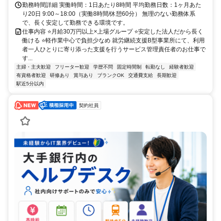
勤務時間詳細 実働時間：1日あたり8時間 平均勤務日数：1ヶ月あた
り20日 9:00～18:00（実働8時間/休憩60分） 無理のない勤務体系
で、長く安定して勤務できる環境です。
仕事内容 ⭐月給30万円以上×上場グループ ⭐安定した法人だから長く
働ける ⭐軽作業中心で負担少なめ 就労継続支援B型事業所にて、利用
者一人ひとりに寄り添った支援を行うサービス管理責任者のお仕事で
す...
主婦・主夫歓迎
フリーター歓迎
学歴不問
固定時間制
転勤なし
経験者歓迎
有資格者歓迎
研修あり
賞与あり
ブランクOK
交通費支給
長期歓迎
駅近5分以内
契約社員