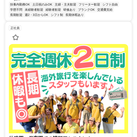
扶養内勤務OK
土日祝のみOK
主婦・主夫歓迎
フリーター歓迎
シフト自由
学歴不問
未経験者歓迎
経験者歓迎
研修あり
ブランクOK
交通費支給
長期歓迎
週2・3日からOK
シフト制
長期休暇あり
正社員