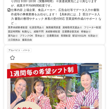
り20日 9:00~18:00（実働8時間） ※派遣就業先により異なります
が、残業月平均6時間程度です。
仕事内容 上場企業、食品メーカー、広告会社等でデータ入力や書類
作成等の事務業務をお任せします！ 【具体的には…】 受注データ入
力 書類の整理やチェック 来客の受付対応 営業資料作成のサポート な
ど ...
業界未経験者歓迎
社員登用あり
無期雇用派遣
資格取得支援あり
フリーター歓迎
固定時間制
転勤なし
経験不問
未経験者歓迎
交通費全額支給
研修あり
賞与あり
ブランクOK
育休あり
交通費支給
長期歓迎
駅近5分以内
社割あり
土日祝休み
服装自由
アルバイト・パート