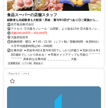
食品スーパーの店舗スタッフ
経験者も未経験者も大歓迎！昇給・賞与年3回ずつあり◎ご家族からも
喜ばれる充実の待遇・福利厚生◎
佐竹食品株式会社
アクセス: ①大阪モノレール「山田駅」より徒歩13分 ②大阪モノレー
ル「千里中央駅」より徒歩15分 ③北大阪急行電鉄「千里中央駅」よ
月給280,000円～350,000円
り徒歩16分
大阪府吹田市
勤務時間・曜日: ▼7:45～21:30 （シフト制／実働8時間・休憩60分）
※月平均残業時間は30～35時間
仕事内容: ⏩️昇給年4回＆賞与年3回でしっかり評価◎ ⏩️完休2日＆年1
回5連休でしっかり休める！ ⏩️️早期キャリアアップも可能◎ ￣￣￣￣
￣￣￣￣ 具体的な仕事内容 ＿＿＿＿＿＿＿＿ 大阪...
交通費支給
シフト制
昇給あり
アルバイト・パート