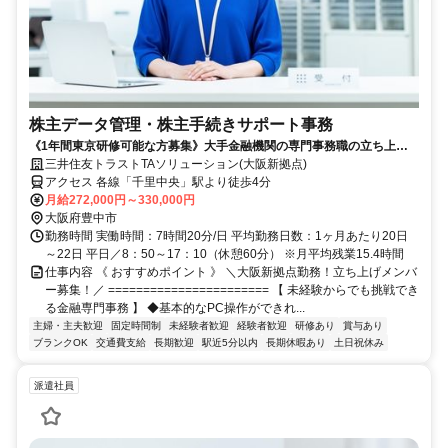
株主データ管理・株主手続きサポート事務
《1年間東京研修可能な方募集》大手金融機関の専門事務職の立ち上げ
メンバー募集！土日祝休み
三井住友トラストTAソリューション(大阪新拠点)
アクセス 各線「千里中央」駅より徒歩4分
月給272,000円～330,000円
大阪府豊中市
勤務時間 実働時間：7時間20分/日 平均勤務日数：1ヶ月あたり20日
～22日 平日／8：50～17：10（休憩60分） ※月平均残業15.4時間
仕事内容 《 おすすめポイント 》 ＼大阪新拠点勤務！立ち上げメンバ
ー募集！／ ======================= 【 未経験からでも挑戦でき
る金融専門事務 】 ◆基本的なPC操作ができれ...
主婦・主夫歓迎
固定時間制
未経験者歓迎
経験者歓迎
研修あり
賞与あり
ブランクOK
交通費支給
長期歓迎
駅近5分以内
長期休暇あり
土日祝休み
派遣社員