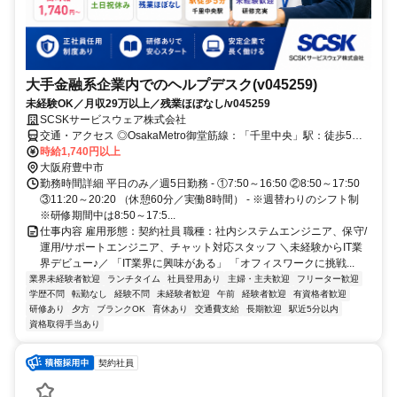
大手金融系企業内でのヘルプデスク(v045259)
未経験OK／月収29万以上／残業ほぼなし/v045259
SCSKサービスウェア株式会社
交通・アクセス ◎OsakaMetro御堂筋線：「千里中央」駅：徒歩5分
◎ 大阪モノレール：「千里中央」駅：徒歩5分
時給1,740円以上
大阪府豊中市
勤務時間詳細 平日のみ／週5日勤務 - ①7:50～16:50 ②8:50～17:50
③11:20～20:20 （休憩60分／実働8時間） - ※週替わりのシフト制
※研修期間中は8:50～17:5...
仕事内容 雇用形態：契約社員 職種：社内システムエンジニア、保守/
運用/サポートエンジニア、チャット対応スタッフ ＼未経験からIT業
界デビュー♪／ 「IT業界に興味がある」 「オフィスワークに挑戦...
業界未経験者歓迎
ランチタイム
社員登用あり
主婦・主夫歓迎
フリーター歓迎
学歴不問
転勤なし
経験不問
未経験者歓迎
午前
経験者歓迎
有資格者歓迎
研修あり
夕方
ブランクOK
育休あり
交通費支給
長期歓迎
駅近5分以内
資格取得手当あり
契約社員