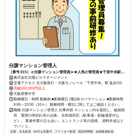
分譲マンション管理人
［番号.915］≪分譲マンション管理員≫★人気の管理員★千里中央駅か
ら徒歩3分！
株式会社太陽ビルマネージメント
交通アクセス 北大阪急行・大阪モノレール「千里中央」駅 徒歩3分
月給182,500円以上
大阪府豊中市
勤務曜日・時間 勤務例 ■業務曜日 2勤2休ローテーション ■業務時間
9:00～20:00（10ｈ） 勤務時間・曜日に関してはご相談ください。
職種 分譲マンション管理人 仕事内容 マンション内を巡回し、破損箇
所、電球の球切れ等の点検。 住民様対応（駐車場・駐輪場受付な
ど）。 業者作業の立ち合い。エントランス等の清掃。 資料作成など
でパソコ...
主婦・主夫歓迎
60代も応募可
フリーター歓迎
固定時間制
未経験者歓迎