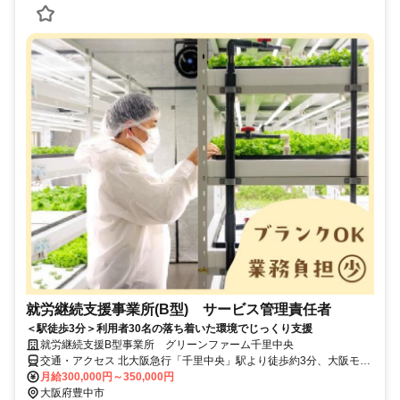
就労継続支援事業所(B型) サービス管理責任者
＜駅徒歩3分＞利用者30名の落ち着いた環境でじっくり支援
就労継続支援B型事業所 グリーンファーム千里中央
交通・アクセス 北大阪急行「千里中央」駅より徒歩約3分、大阪モノ
レール「千里中央」駅より徒歩約8分
月給300,000円～350,000円
大阪府豊中市