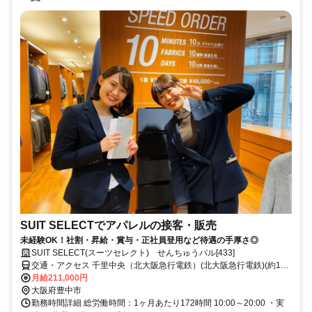
SUIT SELECTでアパレルの接客・販売
未経験OK！社割・昇給・賞与・正社員登用など待遇の手厚さ◎
SUIT SELECT(スーツセレクト) せんちゅうパル[433]
交通・アクセス 千里中央（北大阪急行電鉄）(北大阪急行電鉄)(約1分)
千里中央（大阪モノレール）(大阪モノレール)(約4分) 箕面船場阪大前
月給211,000円
(北大阪急行電鉄/OsakaMetro御堂筋線)東口(約20分)
大阪府豊中市
勤務時間詳細 総労働時間：1ヶ月あたり172時間 10:00～20:00 ・実