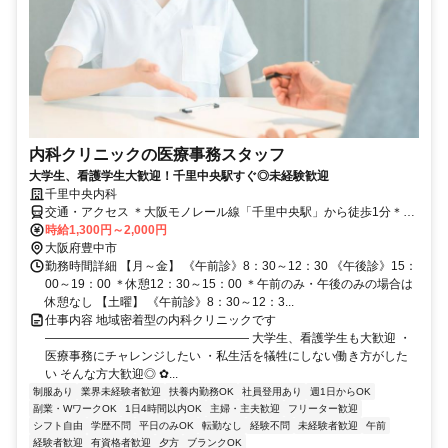
内科クリニックの医療事務スタッフ
大学生、看護学生大歓迎！千里中央駅すぐ◎未経験歓迎
千里中央内科
交通・アクセス ＊大阪モノレール線「千里中央駅」から徒歩1分＊北
大阪急行電鉄「千里中央駅」から徒歩2分 ＊北大阪急行電鉄「桃山台
時給1,300円～2,000円
駅」から徒歩26分
大阪府豊中市
勤務時間詳細 【月～金】 《午前診》8：30～12：30 《午後診》15：
00～19：00 ＊休憩12：30～15：00 ＊午前のみ・午後のみの場合は
休憩なし 【土曜】 《午前診》8：30～12：3...
仕事内容 地域密着型の内科クリニックです
――――――――――――――――― 大学生、看護学生も大歓迎 ・
医療事務にチャレンジしたい ・私生活を犠牲にしない働き方がした
い そんな方大歓迎◎ ✿...
制服あり
業界未経験者歓迎
扶養内勤務OK
社員登用あり
週1日からOK
副業・WワークOK
1日4時間以内OK
主婦・主夫歓迎
フリーター歓迎
シフト自由
学歴不問
平日のみOK
転勤なし
経験不問
未経験者歓迎
午前
経験者歓迎
有資格者歓迎
夕方
ブランクOK