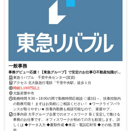
一般事務
事務デビュー応援！【東急グループ】で安定のお仕事◎不動産知識がな
い方・ブランクのある方も大歓迎！
東急リバブル 千里中央センター(賃貸)
アクセス 北大阪急行電鉄「千里中央駅」徒歩１分
時給1,190円以上
大阪府豊中市
勤務時間 9:30～18:00の間で勤務時間応相談 ◇週3日～、扶養控除内
の勤務可能！ まずはお気軽にご相談ください！ ★ワークライフバラ
ンスが取りやすい★ 扶養内勤務も相談可能なので、 家庭やプ...
仕事内容 大手グループ企業でのオフィスワーク 長く安定して働ける
事務のお仕事です。 オフィスワークが初めての方も歓迎します。 詳
しくは ◆データ入力 ◆書類作成 ◆来店・電話応対等 ◆その他､営業
担...