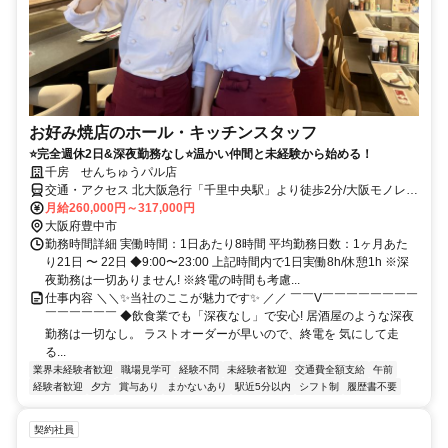
お好み焼店のホール・キッチンスタッフ
⭐完全週休2日&深夜勤務なし⭐温かい仲間と未経験から始める！
千房 せんちゅうパル店
交通・アクセス 北大阪急行「千里中央駅」より徒歩2分/大阪モノレー
ル本線「千里中央駅」より徒歩5分
月給260,000円～317,000円
大阪府豊中市
勤務時間詳細 実働時間：1日あたり8時間 平均勤務日数：1ヶ月あた
り21日 〜 22日 ◆9:00〜23:00 上記時間内で1日実働8h/休憩1h ※深
夜勤務は一切ありません! ※終電の時間も考慮...
仕事内容 ＼＼✨当社のここが魅力です✨ ／／ ￣￣V￣￣￣￣￣￣￣￣
￣￣￣￣￣￣ ◆飲食業でも「深夜なし」で安心! 居酒屋のような深夜
勤務は一切なし。 ラストオーダーが早いので、終電を 気にして走
る...
業界未経験者歓迎
職場見学可
経験不問
未経験者歓迎
交通費全額支給
午前
経験者歓迎
夕方
賞与あり
まかないあり
駅近5分以内
シフト制
履歴書不要
契約社員