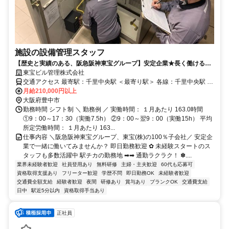
施設の設備管理スタッフ
【歴史と実績のある、阪急阪神東宝グループ】安定企業★長く働ける環
境と待遇をご用意しています。
東宝ビル管理株式会社
交通アクセス 最寄駅：千里中央駅 ＜最寄り駅＞ 各線：千里中央駅 ＊
駅チカでアクセス抜群！ ＊他、大阪市内や神戸市内の事業所で働い
月給210,000円以上
ていただく場合もございます。 居住地等は考慮いたしますのでお気
大阪府豊中市
軽にご相談ください！
勤務時間 シフト制 ＼ 勤務例 ／ 実働時間： １月あたり 163.0時間
①9：00～17：30（実働7.5h） ②9：00～翌9：00（実働15h） 平均
所定労働時間： １月あたり 163...
仕事内容 ＼阪急阪神東宝グループ、東宝(株)の100％子会社／ 安定企
業で一緒に働いてみませんか？ 即日勤務歓迎 ✿ 未経験スタートのス
タッフも多数活躍中 駅チカの勤務地 ➡➡ 通勤ラクラク！ ✽....
業界未経験者歓迎
社員登用あり
無料研修
主婦・主夫歓迎
60代も応募可
資格取得支援あり
フリーター歓迎
学歴不問
即日勤務OK
未経験者歓迎
交通費全額支給
経験者歓迎
夜間
研修あり
賞与あり
ブランクOK
交通費支給
日中
駅近5分以内
資格取得手当あり
正社員