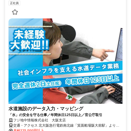
正社員
水道施設のデータ入力・マッピング
「水」の安全を守る仕事／年間休日125日以上／官公庁取引
フジ地中情報株式会社 大阪支店
交通・アクセス 北大阪急行電鉄南北線「箕面船場阪大前駅」より徒
歩5分
月給225,000円以上