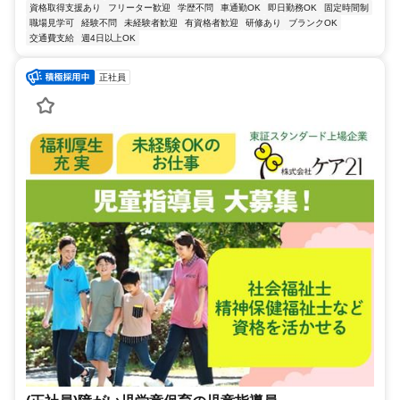
資格取得支援あり
フリーター歓迎
学歴不問
車通勤OK
即日勤務OK
固定時間制
職場見学可
経験不問
未経験者歓迎
有資格者歓迎
研修あり
ブランクOK
交通費支給
週4日以上OK
正社員