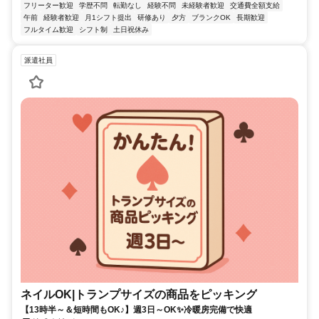
フリーター歓迎
学歴不問
転勤なし
経験不問
未経験者歓迎
交通費全額支給
午前
経験者歓迎
月1シフト提出
研修あり
夕方
ブランクOK
長期歓迎
フルタイム歓迎
シフト制
土日祝休み
派遣社員
ネイルOK|トランプサイズの商品をピッキング
【13時半～＆短時間もOK♪】週3日～OK✨冷暖房完備で快適