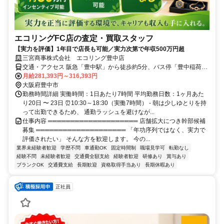
エコリングFC店の査定・買取スタッフ
【実力を評価】1年目で店長も可能／実力次第で年収500万円超
三宮商事株式会社 エコリング豊中店
交通・アクセス 阪急「豊中駅」から徒歩約5分、バス停「豊中稲荷神
社前」徒歩1分
月給281,393円～316,393円
大阪府豊中市
勤務時間詳細 実働時間：1日あたり7時間 平均勤務日数：1ヶ月あた
り20日 〜 23日 ⏰10:30～18:30（実働7時間） - 朝は少しゆとりを持
って出勤できるため、 通勤ラッシュを避けなが...
仕事内容 ════════════════════ 店舗拡大につき幹部候補
募集 ════════════════════ 「年功序列ではなく、実力で
評価されたい」 そんな方を歓迎します。 今の...
業界未経験者歓迎
学歴不問
車通勤OK
固定時間制
職場見学可
転勤なし
経験不問
未経験者歓迎
交通費全額支給
経験者歓迎
研修あり
賞与あり
ブランクOK
交通費支給
長期歓迎
資格取得手当あり
長期休暇あり
正社員