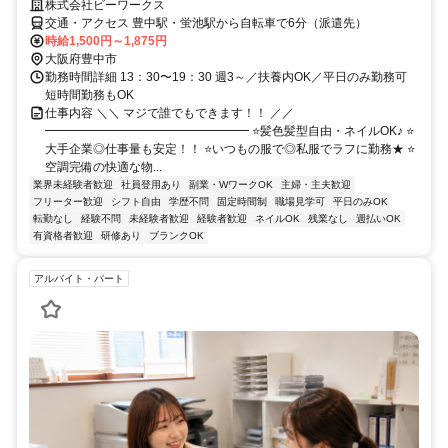
株式会社ビーワークス
交通・アクセス 豊中駅・蛍池駅から自転車で6分（派遣先）
時給1,500円～1,875円
大阪府豊中市
勤務時間詳細 13：30〜19：30 週3～／扶養内OK／平日のみ勤務可
短時間勤務もOK
仕事内容 ＼＼ マジで誰でもできます！！ ／／
━━━━━━━━━━━━━━━━━ ⭐髪色髪型自由・ネイルOK♪ ⭐
大手企業◎仕事量も安定！！ ⭐いつもの服で◎私服でラフに勤務★ ⭐
空調完備の快適な物...
業界未経験者歓迎
社員登用あり
副業・WワークOK
主婦・主夫歓迎
フリーター歓迎
シフト自由
学歴不問
固定時間制
職場見学可
平日のみOK
転勤なし
経験不問
未経験者歓迎
経験者歓迎
ネイルOK
残業なし
週払いOK
有資格者歓迎
研修あり
ブランクOK
アルバイト・パート