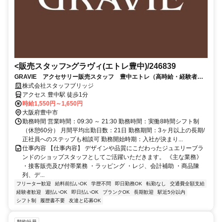
<販売スタッフ>グラヴィ(エトレ豊中)/246839
GRAVIE アクセサリー販売スタッフ 豊中エトレ（高時給・経験者歓
迎・制服貸与・前払いOK）
株式会社スタッフブリッジ
アクセス 豊中駅 徒歩1分
時給1,550円～1,650円
大阪府豊中市
勤務時間 営業時間：09:30 ～ 21:30 勤務時間：実働8時間シフト制
（休憩60分） 月間平均出勤日数：21日 勤務期間：3ヶ月以上の長期/
正社員へのステップも相談可 勤務開始時期：入社が決まり...
仕事内容 【仕事内容】 デザインや品質にこだわったジュエリーブラ
ンドのショップスタッフとしてご活躍いただきます。 《主な業務》
・接客販売及び付帯業務 ・ラッピング ・レジ、会計補助 ・商品陳
列、デ...
フリーター歓迎
給料前払いOK
学歴不問
即日勤務OK
転勤なし
交通費全額支給
経験者歓迎
週払いOK
即日払いOK
ブランクOK
長期歓迎
駅近5分以内
シフト制
履歴書不要
友達と応募OK
契約社員