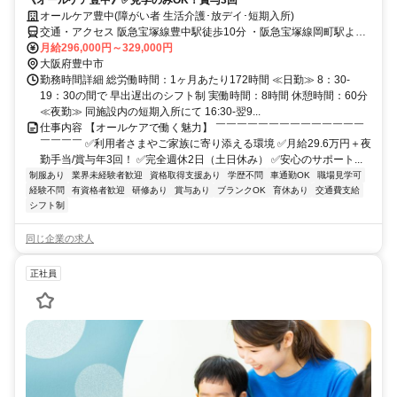
オールケア豊中(障がい者 生活介護･放デイ･短期入所)
交通・アクセス 阪急宝塚線豊中駅徒歩10分 ・阪急宝塚線岡町駅より
徒歩10分
月給296,000円～329,000円
大阪府豊中市
勤務時間詳細 総労働時間：1ヶ月あたり172時間 ≪日勤≫ 8：30-
19：30の間で 早出遅出のシフト制 実働時間：8時間 休憩時間：60分
≪夜勤≫ 同施設内の短期入所にて 16:30-翌9...
仕事内容 【オールケアで働く魅力】 ￣￣￣￣￣￣￣￣￣￣￣￣￣￣
￣￣￣￣ ✅利用者さまやご家族に寄り添える環境 ✅月給29.6万円＋夜
勤手当/賞与年3回！ ✅完全週休2日（土日休み） ✅安心のサポート...
制服あり
業界未経験者歓迎
資格取得支援あり
学歴不問
車通勤OK
職場見学可
経験不問
有資格者歓迎
研修あり
賞与あり
ブランクOK
育休あり
交通費支給
シフト制
同じ企業の求人
正社員