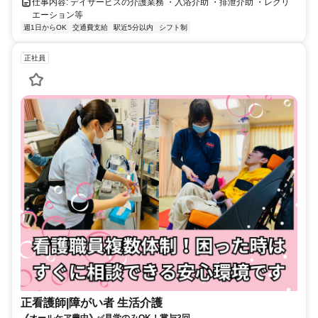
仕事内容: デイサービスの介護業務 ・入浴介助 ・排泄介助 ・レクリ
エーション等
週1日からOK
交通費支給
駅近5分以内
シフト制
正社員
正看護師|障がい者 生活介護
《オールケア豊中》✅見学のみOK！賞与3回