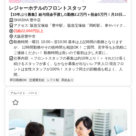
レジャーホテルのフロントスタッフ
【10年ぶり募集】給与現金手渡し/1勤務2.2万円＋祝金5万円！月10日程
度の勤務◎ 人間関係が良く、定着率抜群♪
SHASHA 豊中店
アクセス: 阪急宝塚線「豊中駅」 阪急宝塚線「岡町駅」 車やバイクで
通勤OK！
日給22,000円以上
大阪府豊中市
勤務時間・曜日: 10:00～翌10:00 基本は上記時間の勤務となります
が、 12時間勤務やその他時間も相談OK！ ご質問、見学等もお気軽に
ご連絡ください！ 勤務時間は長いので最初は少し大変に...
仕事内容: ＜フロントスタッフの募集は約10年ぶり！＞ それだけ長く
続けるスタッフが多く、なかなか募集が出ないレア求人◎ 現在フロ
ントは女性スタッフが100%！ スタッフ同士の距離感も程よく、人
間...
即日勤務OK
交通費支給
シフト制
昇給あり
アルバイト・パート