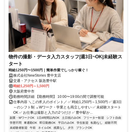
物件の撮影・データ入力スタッフ|週3日~OK|未経験ス
タート
時給1250円〜1500円｜簡単作業でしっかり稼ぐ！
株式会社NewStories 豊中支店
交通・アクセス 阪急豊中駅
時給1,250円～1,500円
大阪府豊中市
勤務時間詳細 【勤務時間】 10:00〜19:00の間で調整可能
仕事内容 ＼この求人のポイント／ ✅ 時給1,250円～1,500円 ✅ 週3日
～のシフト制 →Wワーク・学業とも両立しやすい ✅ 未経験スタート
OK ✅ お仕事は撮影と入力の2つだけ ✅ 豊中駅か...
副業・WワークOK
1日4時間以内OK
土日祝のみOK
フリーター歓迎
シフト自由
学歴不問
車通勤OK
即日勤務OK
平日のみOK
学生歓迎
転勤なし
経験不問
未経験者歓迎
午前
ネイルOK
残業なし
夕方
ブランクOK