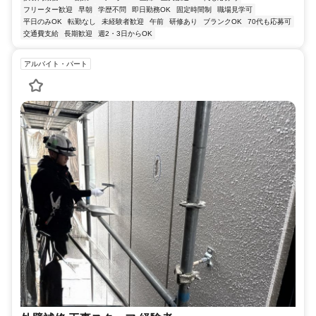
フリーター歓迎
早朝
学歴不問
即日勤務OK
固定時間制
職場見学可
平日のみOK
転勤なし
未経験者歓迎
午前
研修あり
ブランクOK
70代も応募可
交通費支給
長期歓迎
週2・3日からOK
アルバイト・パート