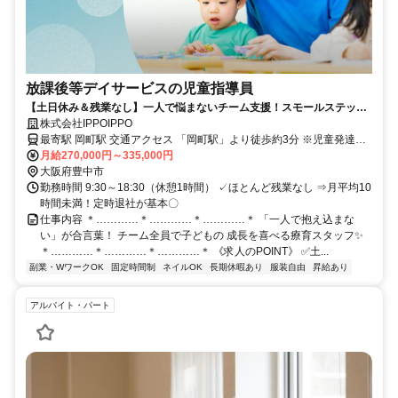
放課後等デイサービスの児童指導員
【土日休み＆残業なし】一人で悩まないチーム支援！スモールステップ
で子どもの成長を喜べる療育スタッフ
株式会社IPPOIPPO
最寄駅 岡町駅 交通アクセス 「岡町駅」より徒歩約3分 ※児童発達支
援・放課後等デイサービス IPPOIPPOでの勤務となります
月給270,000円～335,000円
大阪府豊中市
勤務時間 9:30～18:30（休憩1時間） ✓ほとんど残業なし ⇒月平均10
時間未満！定時退社が基本〇
仕事内容 ＊…………＊…………＊…………＊ 「一人で抱え込まな
い」が合言葉！ チーム全員で子どもの 成長を喜べる療育スタッフ✨
＊…………＊…………＊…………＊ 《求人のPOINT》 ✅土...
副業・WワークOK
固定時間制
ネイルOK
長期休暇あり
服装自由
昇給あり
アルバイト・パート