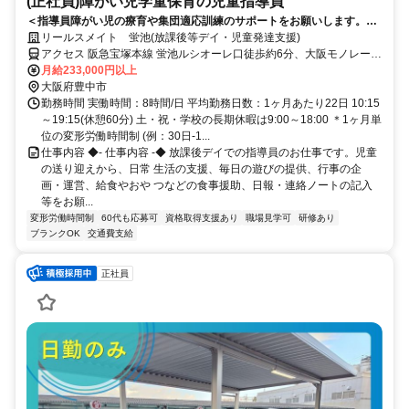
(正社員)障がい児学童保育の児童指導員
＜指導員障がい児の療育や集団適応訓練のサポートをお願いします。＞
放課後等デイサービスで障がい児向けのサービスをお手伝いいただきま
リールスメイト 蛍池(放課後等デイ・児童発達支援)
す。
アクセス 阪急宝塚本線 蛍池ルシオーレ口徒歩約6分、大阪モノレール
蛍池ルシオーレ口徒歩約6分、阪急宝塚本線 豊中出口9(北改札口)徒歩
月給233,000円以上
約9分 各線「蛍池」駅から徒歩約6分
大阪府豊中市
勤務時間 実働時間：8時間/日 平均勤務日数：1ヶ月あたり22日 10:15
～19:15(休憩60分) 土・祝・学校の長期休暇は9:00～18:00 ＊1ヶ月単
位の変形労働時間制 (例：30日-1...
仕事内容 ◆- 仕事内容 -◆ 放課後デイでの指導員のお仕事です。児童
の送り迎えから、日常 生活の支援、毎日の遊びの提供、行事の企
画・運営、給食やおや つなどの食事援助、日報・連絡ノートの記入
等をお願...
変形労働時間制
60代も応募可
資格取得支援あり
職場見学可
研修あり
ブランクOK
交通費支給
正社員