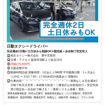
日勤タクシードライバー
完全週休2日制✅土日休みも相談OK✨固定給＋歩合制で安定収入
相互タクシー株式会社 豊中営業所
交通・アクセス 阪急蛍池駅より徒歩10分
月給270,000円
大阪府豊中市
勤務時間詳細 実働時間：1日あたり9時間 平均勤務日数：1ヶ月あた
り20日 〜 22日 7:00～17:00(休憩1h残業あり:実働9h)
仕事内容 *⌒*⌒*⌒*⌒*⌒*⌒*⌒*⌒*⌒*⌒*⌒* ✅夜勤なし＆完全週休2
日制で私生活充実 ✅未経験大歓迎！二種免許は全額負担◎ ✅安定性抜
群◎固定給＋歩合給で稼げる！ ✅最新システム搭載！電気...
業界未経験者歓迎
60代も応募可
資格取得支援あり
バイク通勤OK
学歴不問
車通勤OK
固定時間制
職場見学可
転勤なし
経験不問
研修あり
ブランクOK