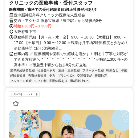
クリニックの医療事務・受付スタッフ
医療機関・歯科での受付経験者歓迎❗正社員登用あり❗
豊中脳神経外科クリニック/医療法人豊成会
交通・アクセス 阪急宝塚線「豊中駅」から徒歩約8分
時給1,300円～1,500円
大阪府豊中市
勤務時間詳細 【月・火・水・金】 9:00 〜 18:30 【木曜日】 9:00 〜
17:00 【土曜日】 9:00 〜 12:00 ※残業は月平均2時間程度と少なめ！
※勤務時間に応じ休憩60分...
仕事内容 ／ 医療機関や歯科での経験を活かす！ 明るく丁寧な対応が
できる方歓迎 ＼ *⌒*⌒*⌒*⌒*⌒*⌒*⌒*⌒*⌒*⌒* ✅時給1,300円〜の
高水準！ ✅阪急豊中駅から徒歩8分の好立地 ...
業界未経験者歓迎
社員登用あり
主婦・主夫歓迎
フリーター歓迎
転勤なし
午前
経験者歓迎
有資格者歓迎
夕方
ブランクOK
交通費支給
長期歓迎
フルタイム歓迎
シフト制
長期休暇あり
週4日以上OK
アルバイト・パート