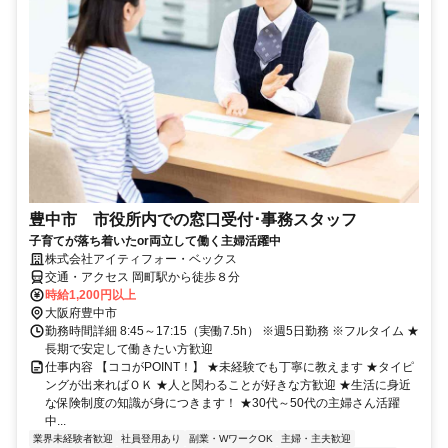
豊中市 市役所内での窓口受付･事務スタッフ
子育てが落ち着いたor両立して働く主婦活躍中
株式会社アイティフォー・ベックス
交通・アクセス 岡町駅から徒歩８分
時給1,200円以上
大阪府豊中市
勤務時間詳細 8:45～17:15（実働7.5h） ※週5日勤務 ※フルタイム ★
長期で安定して働きたい方歓迎
仕事内容 【ココがPOINT！】 ★未経験でも丁寧に教えます ★タイピ
ングが出来ればＯＫ ★人と関わることが好きな方歓迎 ★生活に身近
な保険制度の知識が身につきます！ ★30代～50代の主婦さん活躍
中...
業界未経験者歓迎
社員登用あり
副業・WワークOK
主婦・主夫歓迎