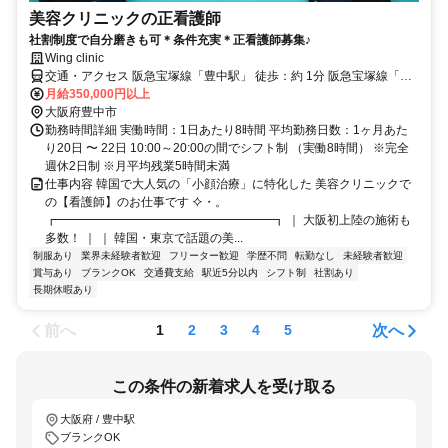
美容クリニックの正看護師
社割制度で自分磨きも可＊条件充実＊正看護師募集♪
Wing clinic
交通・アクセス 阪急宝塚線「豊中駅」 徒歩：約 1分 阪急宝塚線「岡
町駅」 徒歩：約 10分 阪急宝塚線「曽根駅」 自転車：約6分
月給350,000円以上
大阪府豊中市
勤務時間詳細 実働時間：1日あたり8時間 平均勤務日数：1ヶ月あた
り20日 〜 22日 10:00～20:00の間でシフト制 （実働8時間） ※完全
週休2日制 ※月平均残業5時間未満
仕事内容 韓国で大人気の「小顔治療」に特化した 美容クリニックで
の【看護師】のお仕事です ⯎・。
┏━━━━━━━━━━━━━━━━━━┓ ｜ 大阪初上陸の施術も
多数！ ｜ ｜ 韓国・東京で話題の美...
制服あり
業界未経験者歓迎
フリーター歓迎
学歴不問
転勤なし
未経験者歓迎
賞与あり
ブランクOK
交通費支給
駅近5分以内
シフト制
社割あり
長期休暇あり
前へ
次へ
1
2
3
4
5
この条件の新着求人を受け取る
大阪府 / 豊中駅
ブランクOK