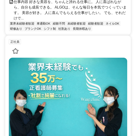
仕事内容 好きな美容を、ちゃんと誇れる仕事に。 人に喜ばれなが
ら、自分も成長できる。 ALGOは、そんな毎日を本気でつくっていま
す。 美容が好き。 人に喜んでもらえる仕事がしたい。 でも、それだ
けで...
業界未経験者歓迎
車通勤OK
経験不問
未経験者歓迎
経験者歓迎
ネイルOK
研修あり
ブランクOK
シフト制
社割あり
長期休暇あり
正社員