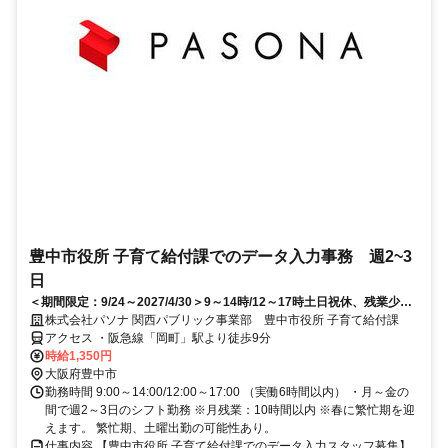
豊中市役所 子育て給付課でのデータ入力事務 週2~3
日
＜期間限定：9/24～2027/4/30＞9～14時/12～17時土日祝休、残業少な
め／電話応対なし
株式会社パソナ 関西パブリック事業部 豊中市役所 子育て給付課
アクセス ・阪急線「岡町」駅より徒歩9分
時給1,350円
大阪府豊中市
勤務時間 9:00～14:00/12:00～17:00 （実働6時間以内） ・月～金の
間で週2～3日のシフト勤務 ※月残業：10時間以内 ※春に繁忙期を迎
えます。 繁忙期、土曜出勤の可能性あり。
仕事内容 【豊中市役所 子育て給付課でのデータ入力スタッフ募集】