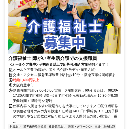
介護福祉士|障がい者生活介護での支援職員
《オールケア豊中》✅初任者以上で応募可/働き方希望伺えます！
オールケア豊中(障がい者 生活介護･放デイ･短期入所)
交通・アクセス 阪急宝塚線豊中駅徒歩10分 ・阪急宝塚線岡町駅より
徒歩10分
時給1,400円以上
大阪府豊中市
勤務時間詳細 09:00-16:00 実働：6時間 休憩：60分 または、 08:30-
17:30の間で応相談 週3～5日で応相談 ≪夜勤の場合≫ 16:30-翌9:30
実働時間：15時間 休憩時...
仕事内容 ＼働きやすい職場作りを大事にしています／ ❏初任者研修
や実務者研修のみの方も歓迎！ ❏時給1400円~/昇給あり！ ❏お子様
の学校行事など柔軟に対応可能 ❏何より人間関係の良い職場が一番！
...
制服あり
業界未経験者歓迎
社員登用あり
副業・WワークOK
主婦・主夫歓迎