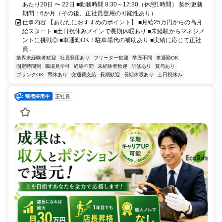
あたり20日 〜 22日 ■勤務時間 8:30～17:30（休憩1時間） 契約更新
期間：6か月（その後、正社員登用の可能性あり）
仕事内容 【あなたにおすすめのポイント】 ■月給25万円からの高月
給スタート ■土日祝休みメインで長期休暇あり ■未経験からマネジメ
ントに挑戦◎ ■車通勤OK！駐車場代の補助あり ■実績に応じて正社
員...
業界未経験者歓迎
社員登用あり
フリーター歓迎
学歴不問
車通勤OK
固定時間制
職場見学可
経験不問
未経験者歓迎
研修あり
賞与あり
ブランクOK
育休あり
交通費支給
長期歓迎
長期休暇あり
土日祝休み
正社員