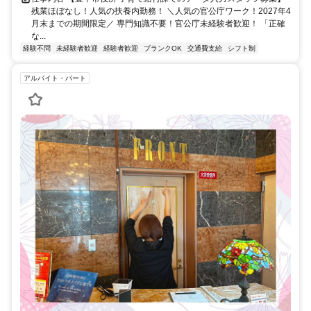
残業ほぼなし！人気の扶養内勤務！ ＼人気の官公庁ワーク！2027年4
月末までの期間限定／ 専門知識不要！官公庁未経験者歓迎！ 「正確
な...
経験不問
未経験者歓迎
経験者歓迎
ブランクOK
交通費支給
シフト制
アルバイト・パート