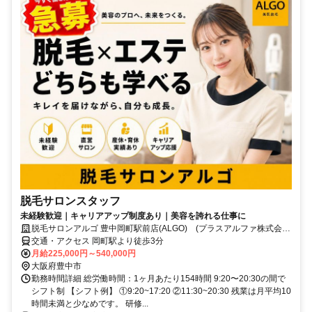
脱毛サロンスタッフ
未経験歓迎｜キャリアアップ制度あり｜美容を誇れる仕事に
脱毛サロンアルゴ 豊中岡町駅前店(ALGO) (プラスアルファ株式会
社)
交通・アクセス 岡町駅より徒歩3分
月給225,000円～540,000円
大阪府豊中市
勤務時間詳細 総労働時間：1ヶ月あたり154時間 9:20〜20:30の間で
シフト制 【シフト例】 ①9:20~17:20 ②11:30~20:30 残業は月平均10
時間未満と少なめです。 研修...