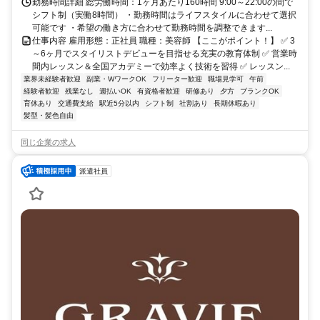
勤務時間詳細 総労働時間：1ヶ月あたり160時間 9:00～22:00の間で
シフト制（実働8時間） ・勤務時間はライフスタイルに合わせて選択
可能です ・希望の働き方に合わせて勤務時間を調整できます...
仕事内容 雇用形態：正社員 職種：美容師 【ここがポイント！】 ✅ 3
～6ヶ月でスタイリストデビューを目指せる充実の教育体制 ✅ 営業時
間内レッスン＆全国アカデミーで効率よく技術を習得 ✅ レッスン...
業界未経験者歓迎
副業・WワークOK
フリーター歓迎
職場見学可
午前
経験者歓迎
残業なし
週払いOK
有資格者歓迎
研修あり
夕方
ブランクOK
育休あり
交通費支給
駅近5分以内
シフト制
社割あり
長期休暇あり
髪型・髪色自由
同じ企業の求人
派遣社員