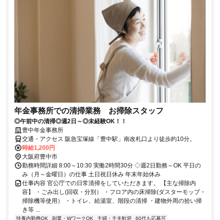
年金事務所での清掃業務 お掃除スタッフ
◎午前中の清掃◎週2日～◎未経験OK！！
豊中年金事務所
交通・アクセス 阪急宝塚線「豊中駅」南改札口より徒歩約10分。
時給1,200円
大阪府豊中市
勤務時間詳細 8:00～10:30 実働2時間30分 ◇週2日勤務～OK 平日の
み（月～金曜日）の仕事 土日祝日休み 年末年始休み
仕事内容 官公庁での日常清掃をしていただきます。 【主な掃除内
容】 ・ごみ出し(回収・分別） ・フロア内の床掃除(ダスターモップ・
掃除機等使用） ・トイレ、給湯室、階段の清掃 ・建物外周の拾い掃
き等 ...
扶養内勤務OK
副業・WワークOK
主婦・主夫歓迎
60代も応募可