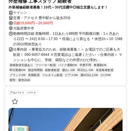
外壁補修 工事スタッフ 経験者
外装補修経験者募集！10代～30代活躍中◎独立支援もします！
ケイシン
交通・アクセス 豊中駅から徒歩20分
日給15,000円～20,000円
大阪府豊中市
勤務時間詳細 実働時間：1日あたり8時間 平均勤務日数：1ヶ月あた
り22日 〜 24日 8:00～17:30 ＊現場により異なる ＊休憩1h＋10･15時
の30分間休憩あり
仕事内容 ＜事業拡大のため、経験者募集！＞ お電話でのご応募も大
歓迎！ 090-6057-6944 ※営業電話はご遠慮ください ＜仕事内容＞ マ
ンションを中心に、学校、病院などの外壁のひび割れ...
資格取得支援あり
フリーター歓迎
バイク通勤OK
学歴不問
車通勤OK
即日勤務OK
固定時間制
経験者歓迎
週払いOK
即日払いOK
有資格者歓迎
ブランクOK
長期歓迎
フルタイム歓迎
ピアスOK
週4日以上OK
ひげOK
髪型・髪色自由
アルバイト・パート