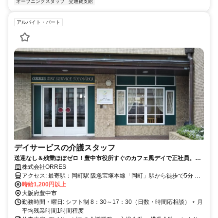
オープニングスタッフ
交通費支給
アルバイト・パート
デイサービスの介護スタッフ
送迎なし＆残業ほぼゼロ！豊中市役所すぐのカフェ風デイで正社員。日
曜休み・17時半定時で自分の時間も大切にしながら「和顔愛語」のゆと
株式会社ORRES
りあるケアを。
アクセス: 最寄駅：岡町駅 阪急宝塚本線「岡町」駅から徒歩で5分 阪
急宝塚本線「豊中」駅から徒歩で15分 阪急宝塚本線「曽根」駅から
時給1,200円以上
大阪府豊中市
徒歩で16分 ⋆交通費実費支給（月額上限20,000円まで）
勤務時間・曜日: シフト制 8：30～17：30（日数・時間応相談） ⋆ 月
平均残業時間1時間程度