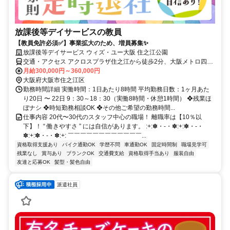
放課後等デイサービスの教員
【教員免許必須✅】事業拡大のため、増員募集✨
放課後等デイサービス ウィズ・ユー大阪 住之江公園
交通・アクセス アクロスプラザ住之江から徒歩2分、大阪メトロ四ツ
橋線「住之江公園駅」から徒歩4分、南海「堺駅」から車で10分、
月給300,000円～360,000円
JR「天王寺駅」から車で20分 ＊車・バイク・自転車通勤OK！交通費
大阪府大阪市住之江区
規定支給
勤務時間詳細 実働時間：1日あたり8時間 平均勤務日数：1ヶ月あた
り20日 〜 22日 9：30～18：30（実働8時間・休憩1時間） ❖残業ほ
ぼナシ ❖時短勤務相談OK ❖その他ご希望の勤務時間...
仕事内容 20代〜30代のスタッフ中心の職場！ 離職率は【10％以
下】！ “ 働きやすさ ” には自信があります。 :+:✽・-・✽:+:✽・-・
✽:+:✽・-・✽:+: ￣￣￣￣￣￣￣￣￣￣￣￣...
資格取得支援あり
バイク通勤OK
学歴不問
車通勤OK
固定時間制
職場見学可
残業なし
賞与あり
ブランクOK
交通費支給
資格取得手当あり
服装自由
友達と応募OK
髪型・髪色自由
派遣社員