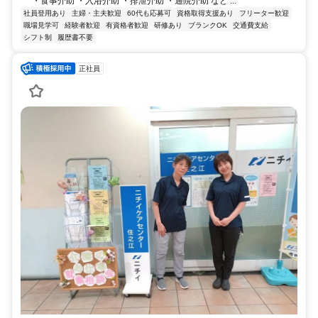
・食事介助 ・入浴介助 ・排泄介助 ・通院介助 など ...
社員登用あり
主婦・主夫歓迎
60代も応募可
資格取得支援あり
フリーター歓迎
職場見学可
経験者歓迎
有資格者歓迎
研修あり
ブランクOK
交通費支給
シフト制
履歴書不要
正社員