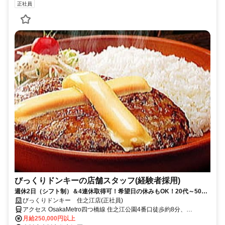
正社員
びっくりドンキーの店舗スタッフ(経験者採用)
週休2日（シフト制）＆4連休取得可！希望日の休みもOK！20代～50代
活躍中！産休･育休制度有！車・バイク通勤OK！
びっくりドンキー 住之江店(正社員)
アクセス OsakaMetro四つ橋線 住之江公園4番口徒歩約8分、
OsakaMetro南港ポートタウン線 住之江公園4番口徒歩約8分、阪堺電
月給250,000円以上