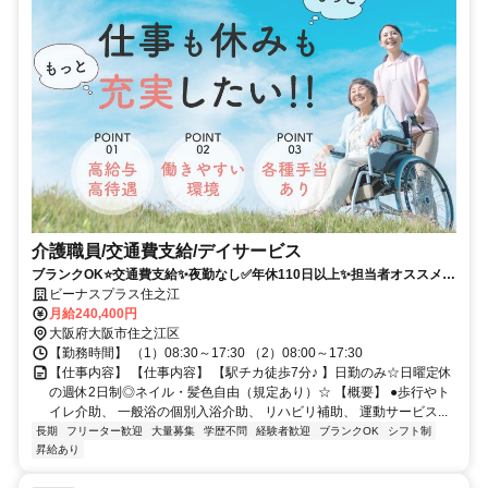
介護職員/交通費支給/デイサービス
ブランクOK⭐️交通費支給✨夜勤なし✅️年休110日以上✨担当者オススメ⭕️
未経験歓迎✨車通勤ＯＫ❗️週休2日⭐️駅チカ
ビーナスプラス住之江
月給240,400円
大阪府大阪市住之江区
【勤務時間】 （1）08:30～17:30 （2）08:00～17:30
【仕事内容】 【仕事内容】 【駅チカ徒歩7分♪ 】日勤のみ☆日曜定休
の週休2日制◎ネイル・髪色自由（規定あり）☆ 【概要】 ●歩行やト
イレ介助、 一般浴の個別入浴介助、 リハビリ補助、 運動サービス...
長期
フリーター歓迎
大量募集
学歴不問
経験者歓迎
ブランクOK
シフト制
昇給あり