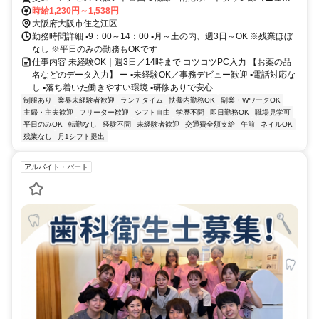
トラム）「住之江公園駅」より徒歩5分
時給1,230円～1,538円
大阪府大阪市住之江区
勤務時間詳細 ▪️9：00～14：00 ▪️月～土の内、週3日～OK ※残業ほぼ
なし ※平日のみの勤務もOKです
仕事内容 未経験OK｜週3日／14時まで コツコツPC入力 【お薬の品
名などのデータ入力】 ー ▪️未経験OK／事務デビュー歓迎 ▪️電話対応な
し ▪️落ち着いた働きやすい環境 ▪️研修ありで安心...
制服あり
業界未経験者歓迎
ランチタイム
扶養内勤務OK
副業・WワークOK
主婦・主夫歓迎
フリーター歓迎
シフト自由
学歴不問
即日勤務OK
職場見学可
平日のみOK
転勤なし
経験不問
未経験者歓迎
交通費全額支給
午前
ネイルOK
残業なし
月1シフト提出
アルバイト・パート