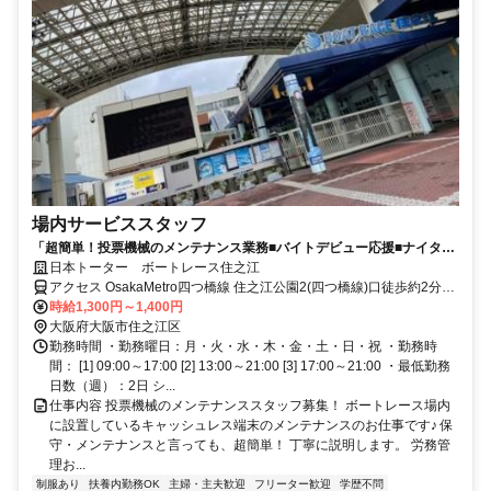
場内サービススタッフ
「超簡単！投票機械のメンテナンス業務■バイトデビュー応援■ナイター
手当あり」【ご応募はWebのみ受け付けています。】
日本トーター ボートレース住之江
アクセス OsakaMetro四つ橋線 住之江公園2(四つ橋線)口徒歩約2分、
OsakaMetro南港ポートタウン線 住之江公園2(四つ橋線)口徒歩約2
時給1,300円～1,400円
分、OsakaMetro南港ポートタウン線 平林（大阪府）1番口徒歩約14
大阪府大阪市住之江区
分
勤務時間 ・勤務曜日：月・火・水・木・金・土・日・祝 ・勤務時
間： [1] 09:00～17:00 [2] 13:00～21:00 [3] 17:00～21:00 ・最低勤務
日数（週）：2日 シ...
仕事内容 投票機械のメンテナンススタッフ募集！ ボートレース場内
に設置しているキャッシュレス端末のメンテナンスのお仕事です♪ 保
守・メンテナンスと言っても、超簡単！ 丁寧に説明します。 労務管
理お...
制服あり
扶養内勤務OK
主婦・主夫歓迎
フリーター歓迎
学歴不問