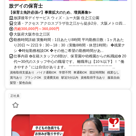
放デイの保育士
【保育士免許必須✅】事業拡大のため、増員募集✨
放課後等デイサービス ウィズ・ユー大阪 住之江公園
交通・アクセス アクロスプラザ住之江から徒歩2分、大阪メトロ四ツ
橋線「住之江公園駅」から徒歩4分、南海「堺駅」から車で10分、
月給300,000円～360,000円
JR「天王寺駅」から車で20分 ＊車・バイク・自転車通勤OK！交通費
大阪府大阪市住之江区
規定支給
勤務時間詳細 実働時間：1日あたり8時間 平均勤務日数：1ヶ月あた
り20日 〜 22日 9：30～18：30（実働8時間・休憩1時間） ❖残業ナ
シ ❖時短勤務相談OK ❖その他ご希望の勤務時間があ...
仕事内容 ✿在籍スタッフの8割が、保育園や幼稚園からの転職組✿ 20
代〜30代のスタッフ中心の職場です。 離職率は【10％以下】！ “ 働
きやすさ ” には自信があります。 ￣￣￣￣￣￣￣￣￣￣￣￣...
資格取得支援あり
バイク通勤OK
学歴不問
車通勤OK
固定時間制
残業なし
賞与あり
ブランクOK
交通費支給
駅近5分以内
資格取得手当あり
服装自由
髪型・髪色自由
正社員