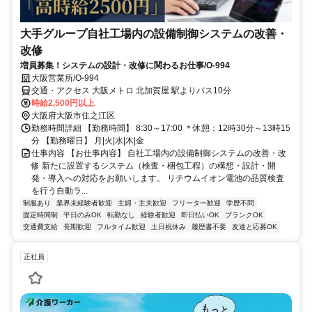
大手グループ自社工場内の設備制御システムの改善・
改修
増員募集！システムの設計・改修に関わるお仕事/O-994
大阪営業所/O-994
交通・アクセス 大阪メトロ 北加賀屋 駅よりバス10分
時給2,500円以上
大阪府大阪市住之江区
勤務時間詳細 【勤務時間】 8:30～17:00 ＊休憩：12時30分～13時15
分 【勤務曜日】 月|火|水|木|金
仕事内容 【お仕事内容】 自社工場内の設備制御システムの改善・改
修 新たに設置するシステム（検査・梱包工程）の構想・設計・開
発・導入への対応をお願いします。 リチウムイオン電池の品質検査
を行う自動ラ...
制服あり
業界未経験者歓迎
主婦・主夫歓迎
フリーター歓迎
学歴不問
固定時間制
平日のみOK
転勤なし
経験者歓迎
即日払いOK
ブランクOK
交通費支給
長期歓迎
フルタイム歓迎
土日祝休み
履歴書不要
友達と応募OK
正社員