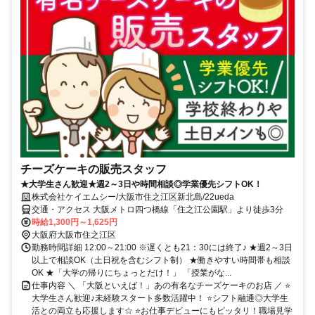
チーズケーキの販売スタッフ
★大学生さん歓迎★週2～3日や時間相談◎学業優先シフトOK！
株式会社ケイエムシー/大阪市住之江区新北島/22ueda
交通・アクセス 大阪メトロ四つ橋線「住之江公園駅」より徒歩3分
時給1,300円～1,625円
大阪府大阪市住之江区
勤務時間詳細 12:00～21:00 ※遅くとも21：30には終了♪ ★週2～3日
以上で相談OK（土日祝を含むシフト制） ★働きやすい時間帯も相談
OK ★「大学の帰りにちょっとだけ！」 「授業がな...
仕事内容 ＼ 「大阪といえば！」あの有名なチーズケーキのお店 ／ ⭐
大学生さん歓迎♪未経験スタート多数活躍中！ ⭐シフト融通◎大学生
活との両立も応援します☆ ⭐お仕事デビューにもピッタリ！職場見学