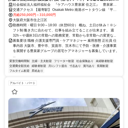
休3日の選択可！
社会福祉法人福祥福祉会 『ケアハウス豊泉家 住之江』 豊泉家グ
ループ
交通アクセス 【最寄駅】 Osakak Metro 南港ポートタウン線 「平
林」駅より徒歩5分 Osakak Metro 四ツ橋線 「住之江公園」駅より徒
月給250,000円～310,000円
歩15分 ※マイカー通勤OK ※バイク・自転車通勤OK
大阪府大阪市住之江区
勤務時間・曜日 9:00～18:00（休憩60分） 概ね、土日が休み！※シ
フト制 働き方に合わせて、仕事を組み立てることが出来ます。 週
32h～や週休3日の常勤への勤務変更、常勤から非常勤への変更な...
募集要項 職種 介護支援専門員・ケアマネジャー 雇用形態 正社員 仕
事内容 大阪市、豊中市、箕面市、茨木市にて予防・医療・介護事業
を展開する豊泉家グループの居宅ケアマネジャーを募集しています。
...
変形労働時間制
主婦・主夫歓迎
フリーター歓迎
社会保険あり
未経験者歓迎
交通費全額支給
経験者歓迎
月1シフト提出
寸志あり
賞与あり
長期歓迎
フルタイム歓迎
昇給あり
アルバイト・パート