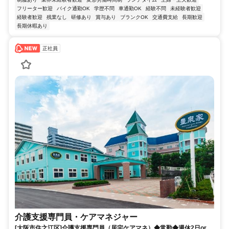
フリーター歓迎
バイク通勤OK
学歴不問
車通勤OK
経験不問
未経験者歓迎
経験者歓迎
残業なし
研修あり
賞与あり
ブランクOK
交通費支給
長期歓迎
長期休暇あり
正社員
介護支援専門員・ケアマネジャー
[大阪市住之江区]介護支援専門員（居宅ケアマネ）◆常勤◆週休2日or週