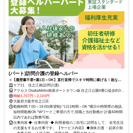
(パート)訪問介護の登録ヘルパー
＜【履歴書不要×週1日～OK】直行直帰でスキマ時間に稼げる！急なキ
ャンセルも手当有！定年無し！＞★履歴書の準備不要★未経験者OK！働
ケア21 住之江南(訪問介護)
きやすいシフト制！急なキャンセルが発生した場合でも手当で給与を補
アクセス OsakaMetro南港ポートタウン線 住之江公園4番口徒歩約3
償！
分、OsakaMetro四つ橋線 住之江公園4番口徒歩約3分、南海本線 住ノ
時給1,707円～2,104円
江西出口徒歩約17分 各線「住之江公園」駅から徒歩約3分
大阪府大阪市住之江区
勤務時間 7:00～19:00(希望制) *1日1時間～OK *曜日や時間帯の相談,
短時間勤務OK *Wワークご希望の方で,現職と当社勤務が 計週40時間
以内であれば勤務可能。
仕事内容 ◆- 仕事内容 -◆ 利用者様のご自宅に訪問をして、 在宅生活
の支援をするお仕事です。 【サービス内容】 ◆身体介護 ・起床介助