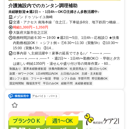
介護施設内でのカンタン調理補助
未経験歓迎★週2日～・1日4h～OK◎主婦さん多数活躍中♪
メゾン ドゥ ソレイユ御崎
交通・アクセス 南海本線「住之江」下車徒歩8分、地下鉄四つ橋線
「住之江公園」下車徒歩11分
時給1,300円～1,350円
大阪府大阪市住之江区
勤務時間詳細 6:30 〜 19:00 ★週2日〜5日、1日4h～応相談◎ ★扶養
内勤務相談OK！ ＜シフト例＞ ①6:30〜11:30（実働5h） ②10:30〜
15:00（実働4.5h） ③14...
仕事内容 ＼主婦活躍中！家事の延長でできる♪／ ＊――＋.――
＋.――＋.――＋.――＊ ・週2日〜・1日4h〜勤務OK◎ ・早朝と夕方
は嬉しい時給1350円 ・湯せんや盛り付け等の簡単作業♪ ・60...
制服あり
業界未経験者歓迎
扶養内勤務OK
社員登用あり
週1日からOK
副業・WワークOK
1日4時間以内OK
土日祝のみOK
主婦・主夫歓迎
週1シフト提出
フリーター歓迎
早朝
シフト自由
学歴不問
即日勤務OK
固定時間制
職場見学可
平日のみOK
経験不問
未経験者歓迎
アルバイト・パート