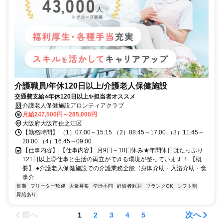
介護職員/年休120日以上/介護老人保健施設
交通費支給⭐️年休120日以上✨担当者オススメ
介護老人保健施設アロンティアクラブ
月給247,500円～285,000円
大阪府大阪市住之江区
【勤務時間】 （1）07:00～15:15 （2）08:45～17:00 （3）11:45～
20:00 （4）16:45～09:00
【仕事内容】 【仕事内容】 月9日～10日休み★年間休日はたっぷり
121日以上◎仕事と生活の両立ができる環境が整っています！ 【概
要】 ●介護老人保健施設での介護業務全般（身体介助・入浴介助・食
事介...
長期
フリーター歓迎
大量募集
学歴不問
経験者歓迎
ブランクOK
シフト制
昇給あり
前へ
次へ
1
2
3
4
5