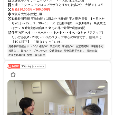
放課後等デイサービス ウィズ・ユー大阪 住之江公園
交通・アクセス アクロスプラザ住之江から徒歩2分、大阪メトロ四ツ
橋線「住之江公園駅」から徒歩4分、南海「堺駅」から車で10分、
月給280,000円～360,000円
JR「天王寺駅」から車で20分 ＊車・バイク・自転車通勤OK！交通費
大阪府大阪市住之江区
規定支給
勤務時間詳細 実働時間：1日あたり8時間 平均勤務日数：1ヶ月あた
り20日 〜 22日 9：30～18：30（実働8時間・休憩1時間） ❖残業ほ
ぼナシ ❖時短勤務相談OK ❖その他ご希望の勤務時間...
仕事内容 :+:✽・-・✽:+:✽・-・✽:+:✽・-・✽:+: - ✿キャリアアップし
たい方必見✿ - 20代〜30代のスタッフ中心の職場です。 離職率は
【10％以下】！ “ 働きやすさ ” には...
資格取得支援あり
バイク通勤OK
学歴不問
車通勤OK
固定時間制
職場見学可
残業なし
賞与あり
ブランクOK
交通費支給
資格取得手当あり
服装自由
友達と応募OK
髪型・髪色自由
アルバイト・パート