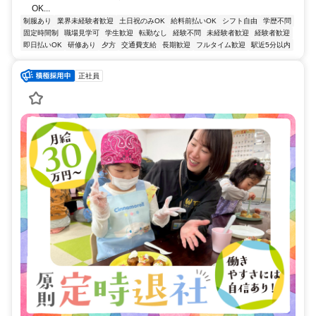
OK...
制服あり
業界未経験者歓迎
土日祝のみOK
給料前払いOK
シフト自由
学歴不問
固定時間制
職場見学可
学生歓迎
転勤なし
経験不問
未経験者歓迎
経験者歓迎
即日払いOK
研修あり
夕方
交通費支給
長期歓迎
フルタイム歓迎
駅近5分以内
正社員