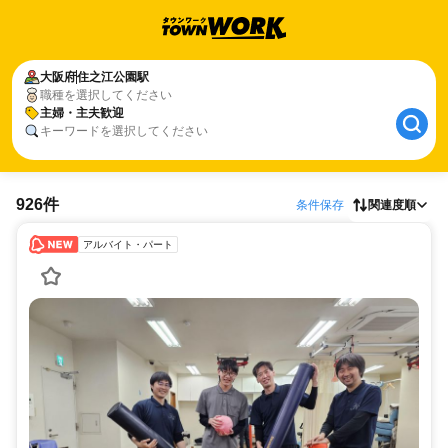
大阪府
住之江公園駅
職種を選択してください
主婦・主夫歓迎
キーワードを選択してください
926件
条件保存
関連度順
アルバイト・パート