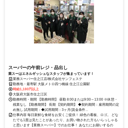
スーパーの午前レジ・品出し
業スーはエネルギッシュなスタッフが集まっています！
業務スーパー住之江店/株式会社サンフェステ
勤務地・最寄駅 大阪メトロ四つ橋線 住之江公園駅
時給1,180円以上
大阪府大阪市住之江区
勤務時間・期間 【勤務時間】 昼勤 8:00または9:00～13:00 ※休憩・
残業なし 【勤務期間】 長期 【契約期間】 ◆契約期間：雇用期間の定
め無し 試用期間：◆試用期間：3ヶ月(賃金条件...
仕事内容 毎日新鮮な食材をお安くご提供！ 緑色の看板、ロゴ。 どな
たでも1度は見たことがあったり、お買い物された方もいらっしゃる
と思います【業務スーパー】でのお仕事！ あなたにお願いするの