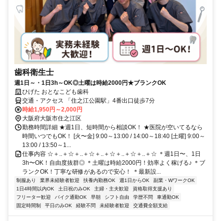
歯科衛生士
週1日～・1日3h～OK◎土曜は時給2000円★ブランクOK
ひげた おとなこども歯科
交通・アクセス 「住之江公園駅」4番出口徒歩7分
時給1,950円～2,000円
大阪府大阪市住之江区
勤務時間詳細 ★週1日、短時間から相談OK！ ★医院が空いてるなら
時間いつでもOK！ [火〜金] 9:00～13:00 / 14:00～18:40 [土曜] 9:00～
13:00 / 13:50～1...
仕事内容 ☆＋..＋☆＋..＋☆＋..＋☆＋..＋☆＋..＋☆ ＊週1日〜、1日
3h〜OK！自由度抜群◎ ＊土曜は時給2000円！効率よく稼げる♪ ＊ブ
ランクOK！丁寧な研修があるので安心！ ＊最新設...
制服あり
業界未経験者歓迎
扶養内勤務OK
週1日からOK
副業・WワークOK
1日4時間以内OK
土日祝のみOK
主婦・主夫歓迎
資格取得支援あり
フリーター歓迎
バイク通勤OK
早朝
シフト自由
学歴不問
車通勤OK
固定時間制
平日のみOK
経験不問
未経験者歓迎
交通費全額支給