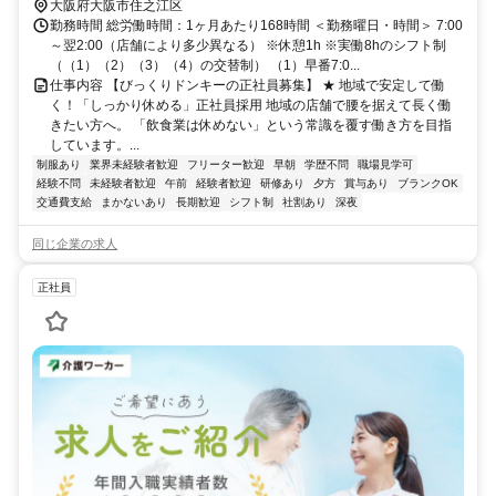
気軌道阪堺線 我孫子道（阪堺電軌）出入口1徒歩約18分
大阪府大阪市住之江区
勤務時間 総労働時間：1ヶ月あたり168時間 ＜勤務曜日・時間＞ 7:00
～翌2:00（店舗により多少異なる） ※休憩1h ※実働8hのシフト制
（（1）（2）（3）（4）の交替制） （1）早番7:0...
仕事内容 【びっくりドンキーの正社員募集】 ★ 地域で安定して働
く！「しっかり休める」正社員採用 地域の店舗で腰を据えて長く働
きたい方へ。 「飲食業は休めない」という常識を覆す働き方を目指
しています。...
制服あり
業界未経験者歓迎
フリーター歓迎
早朝
学歴不問
職場見学可
経験不問
未経験者歓迎
午前
経験者歓迎
研修あり
夕方
賞与あり
ブランクOK
交通費支給
まかないあり
長期歓迎
シフト制
社割あり
深夜
同じ企業の求人
正社員