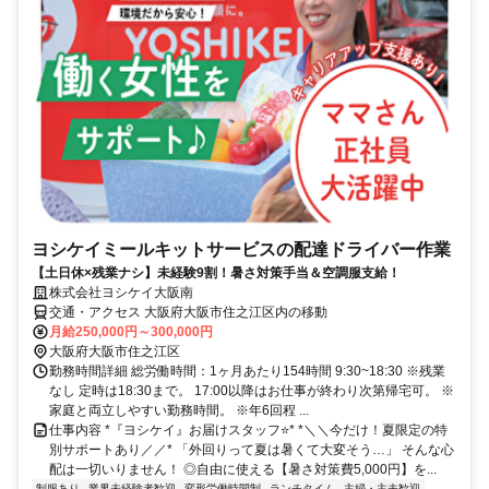
ヨシケイミールキットサービスの配達ドライバー作業
【土日休×残業ナシ】未経験9割！暑さ対策手当＆空調服支給！
株式会社ヨシケイ大阪南
交通・アクセス 大阪府大阪市住之江区内の移動
月給250,000円～300,000円
大阪府大阪市住之江区
勤務時間詳細 総労働時間：1ヶ月あたり154時間 9:30~18:30 ※残業
なし 定時は18:30まで。 17:00以降はお仕事が終わり次第帰宅可。 ※
家庭と両立しやすい勤務時間。 ※年6回程 ...
仕事内容 *『ヨシケイ』お届けスタッフ⭐️* *＼＼今だけ！夏限定の特
別サポートあり／／* 「外回りって夏は暑くて大変そう…」 そんな心
配は一切いりません！ ◎自由に使える【暑さ対策費5,000円】を...
制服あり
業界未経験者歓迎
変形労働時間制
ランチタイム
主婦・主夫歓迎