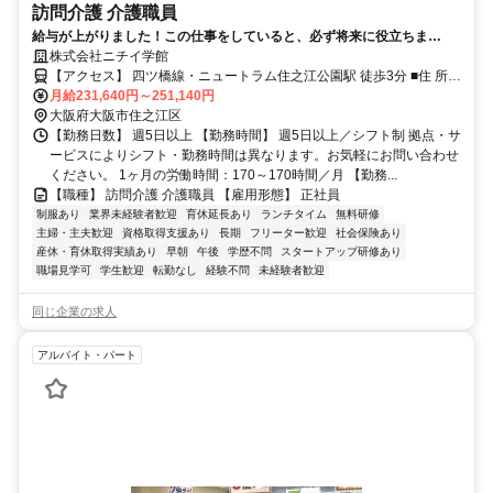
訪問介護 介護職員
給与が上がりました！この仕事をしていると、必ず将来に役立ちま
す！！そのとき慌てない為にも介護の仕事してみませんか！！
株式会社ニチイ学館
【アクセス】 四ツ橋線・ニュートラム住之江公園駅 徒歩3分 ■住 所
大阪府 大阪市住之江区 新北島1-2-1ｵｽｶｰﾄﾞﾘｰﾑ1F ■アクセス 四ツ橋
月給231,640円～251,140円
線・ニュートラム住之江公園駅 徒歩3分
大阪府大阪市住之江区
【勤務日数】 週5日以上 【勤務時間】 週5日以上／シフト制 拠点・サ
ービスによりシフト・勤務時間は異なります。お気軽にお問い合わせ
ください。 1ヶ月の労働時間：170～170時間／月 【勤務...
【職種】 訪問介護 介護職員 【雇用形態】 正社員
制服あり
業界未経験者歓迎
育休延長あり
ランチタイム
無料研修
主婦・主夫歓迎
資格取得支援あり
長期
フリーター歓迎
社会保険あり
産休・育休取得実績あり
早朝
午後
学歴不問
スタートアップ研修あり
職場見学可
学生歓迎
転勤なし
経験不問
未経験者歓迎
同じ企業の求人
アルバイト・パート