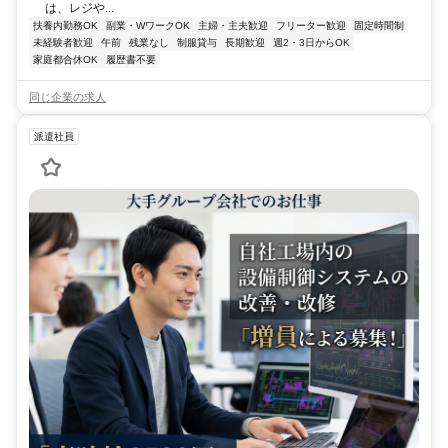
は、レジや...
扶養内勤務OK
副業・WワークOK
主婦・主夫歓迎
フリーター歓迎
固定時間制
未経験者歓迎
午前
残業なし
制服貸与
長期歓迎
週2・3日からOK
家庭都合休OK
履歴書不要
同じ企業の求人
派遣社員