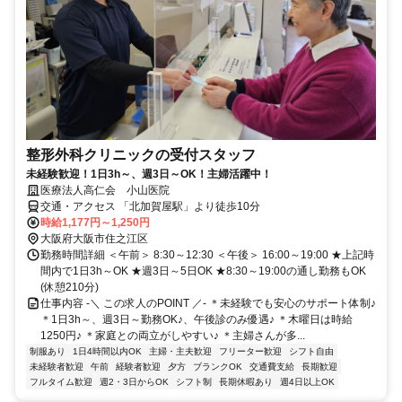
整形外科クリニックの受付スタッフ
未経験歓迎！1日3h～、週3日～OK！主婦活躍中！
医療法人高仁会 小山医院
交通・アクセス 「北加賀屋駅」より徒歩10分
時給1,177円～1,250円
大阪府大阪市住之江区
勤務時間詳細 ＜午前＞ 8:30～12:30 ＜午後＞ 16:00～19:00 ★上記時
間内で1日3h～OK ★週3日～5日OK ★8:30～19:00の通し勤務もOK
(休憩210分)
仕事内容 -＼ この求人のPOINT ／- ＊未経験でも安心のサポート体制♪
＊1日3h～、週3日～勤務OK♪、午後診のみ優遇♪ ＊木曜日は時給
1250円♪ ＊家庭との両立がしやすい♪ ＊主婦さんが多...
制服あり
1日4時間以内OK
主婦・主夫歓迎
フリーター歓迎
シフト自由
未経験者歓迎
午前
経験者歓迎
夕方
ブランクOK
交通費支給
長期歓迎
フルタイム歓迎
週2・3日からOK
シフト制
長期休暇あり
週4日以上OK