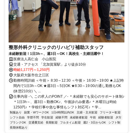
整形外科クリニックのリハビリ補助スタッフ
未経験歓迎！1日3h～、週3日～OK！高校生・主婦活躍中！
医療法人高仁会 小山医院
交通・アクセス 「北加賀屋駅」より徒歩10分
時給1,177円～1,250円
大阪府大阪市住之江区
勤務時間詳細 ＜午前＞ 8:30～12:30 ＜午後＞ 16:00～19:00 ★上記時
間内で1日3h～OK ★週3日～5日OK ★8:30～19:00の通し勤務もOK
(休憩210分) ＼ ...
仕事内容 -＼ この求人のPOINT ／- ＊未経験でも安心のサポート体制♪
＊1日3h～、週3日～勤務OK♪、午後診のみ優遇♪ ＊木曜日は時給
1250円♪ ＊学校行事や急な事情もシフト対応可♪ ＊学...
制服あり
副業・WワークOK
1日4時間以内OK
主婦・主夫歓迎
フリーター歓迎
シフト自由
学歴不問
学生歓迎
経験不問
未経験者歓迎
午前
経験者歓迎
夕方
ブランクOK
交通費支給
長期歓迎
フルタイム歓迎
週2・3日からOK
シフト制
長期休暇あり